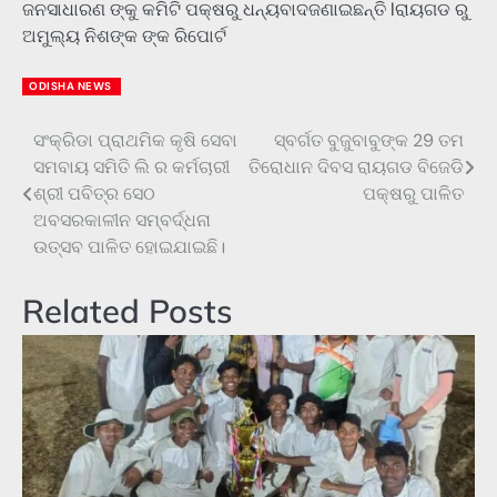
ଜନସାଧାରଣ ଙ୍କୁ କମିଟି ପକ୍ଷରୁ ଧନ୍ୟବାଦଜଣାଇଛନ୍ତି lରାୟଗଡ ରୁ
ଅମୁଲ୍ୟ ନିଶଙ୍କ ଙ୍କ ରିପୋର୍ଟ
ODISHA NEWS
ସଂକ୍ରିଡା ପ୍ରାଥମିକ କୃଷି ସେବା
ସ୍ବର୍ଗତ ବୁଜୁବାବୁଙ୍କ 29 ତମ
Post
ସମବାୟ ସମିତି ଲି ର କର୍ମଚାରୀ
ତିରୋଧାନ ଦିବସ ରାୟଗଡ ବିଜେଡି
navigation
ଶ୍ରୀ ପବିତ୍ର ସେଠ
ପକ୍ଷରୁ ପାଳିତ
ଅବସରକାଳୀନ ସମ୍ବର୍ଦ୍ଧନା
ଉତ୍ସବ ପାଳିତ ହୋଇଯାଇଛି।
Related Posts