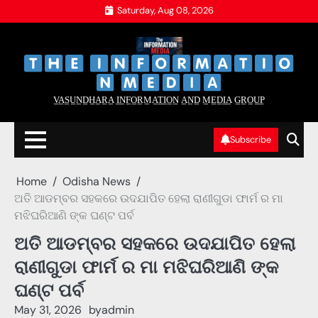
Skip
Saturday, Aug 08, 2026
to
content
‌
‌
V̲A̲S̲U̲N̲D̲H̲A̲R̲A̲ I̲N̲F̲O̲R̲M̲A̲T̲I̲O̲N̲ A̲N̲D̲ M̲E̲D̲I̲A̲ G̲R̲O̲U̲P̲
Subscribe
Home
Odisha News
ଅତି ଆଡମ୍ବର ସହକରେ ଉଦଯାପିତ ହେଲା ରାଣୀଗୁଡା ଫାର୍ମ ର ମା
ମଝିଘରିଆଣି ଙ୍କ ଘଣ୍ଟ ପର୍ବ
ଅତି ଆଡମ୍ବର ସହକରେ ଉଦଯାପିତ ହେଲା
ରାଣୀଗୁଡା ଫାର୍ମ ର ମା ମଝିଘରିଆଣି ଙ୍କ
ଘଣ୍ଟ ପର୍ବ
May 31, 2026
by
admin