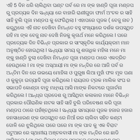
ଏହି 5 ଦିନ ଧରି ଚାଲିଥିବା ଘଣ୍ଟ ପର୍ବ ରେ ମା ଙ୍କ ହାଣ୍ଡି ପୂଜା ମଣ୍ଡପ
ରୁ ପ୍ରତ୍ୟକ ଦିନ ସନ୍ଧ୍ୟା ରେ ବାହାରି ରାଣୀଗୁଡା ଫାର୍ମ ଅଂଚଳ ର ସାହି
ସାହି ବୁଲି ପୂଜା ମଣ୍ଡପ କୁ ଫେରିଥିଲା l ଏହାପରେ ପୂଜକ ( ବେଜୁ ନାଚ )
କରୁଥିଲେ ଏହି ନାଚ ଦେଖିବା ନିମନ୍ତେ ବହୁ ସଂଖ୍ୟାରେ ଦର୍ଶକ ଉପସ୍ଥିତ
ରହି ମା ଙ୍କ ବେଜୁ ନାଚ ଦେଖି ନିଜକୁ କୃତାର୍ଥ ମନେ କରିଥିଲେ l ପରେ
ପ୍ରତ୍ୟେକ ଦିନ ବିଭିନ୍ନ ପ୍ରକାର ର ସାଂସ୍କୃତିକ କାର୍ଯ୍ୟକ୍ରମ ମାନ
ଅନୁଷ୍ଠିତ ହୋଇଥିଲା l ସନ୍ଧ୍ୟା ସମୟ ରୁ ଶତାଧିକ ମହିଳା ମନେ ମା
ଙ୍କୁ ହାଣ୍ଡି ବୁଲା ଦେଖିବା ନିମନ୍ତେ ପୂଜା ମଣ୍ଡପ ଠାରେ ଏକତ୍ରିତ
ହେଉଥିଲେ l ମା ଙ୍କ ଅସ୍ଥାୟୀ ମା ଙ୍କ ମନ୍ଦିର ରେ ଆଜି ପର୍ବ ର
ଅନ୍ତିମ ଦିନ ରେ ଉଭୟେ ମୋହିଳା ଓ ପୁରୁଷ ଲିଆ ମୁହାଁ ଫଳ ମୂଳ ପଣା
ଓ କୁକୁଡ଼ା ଇତ୍ୟାଦି ପୂଜା କରିଥିଲେ l ରାୟଗଡ ଟ୍ରକ ମାଲିକ ସଂଘ ର
ସଭାପତି କୋଣ୍ଡା ବାବୁ ମଧ୍ୟ୍ୟ ଆସି ମାଙ୍କ ନିକଟରେ ପୂଜାର୍ଚନା
କରିଥିଲେ l ଆନ୍ଧ୍ର ପ୍ରଦେଶ ରୁ ଆସିଥିବା କଳାକାର ମାନେ ବିଭିନ୍ନ
ପ୍ରକାର ପୌରାଣିକ ନାଟକ ସାହି ସାହି ବୁଲି ପରିବେଷଣ କରି ପୂଜା
ମଣ୍ଡପ ଠାରେ ପହଁଞ୍ଚଥିଲେ l ସନ୍ଧ୍ୟା ସମୟରେ ପୂଜକ ହଜାର ହଜାର
ଜନସାଧାରଣ ଙ୍କ ଉପସ୍ଥିତ ରେ ନିଆଁ ରର ଚାଲିବା ସହିତ କଣ୍ଟା
ଦୋଳି ରେ ଝୁଲିଥିଲେ ପରେ ପରେ ମା ଙ୍କ ପାଦ କୁ ଏକ ବିରାଟ
ପଟୁଆର ରେ ସ୍ଥାନୀୟ ଅଞ୍ଚଳବାସୀ ମା ଙ୍କ ମନ୍ଦିର ରେ ଛାଡି