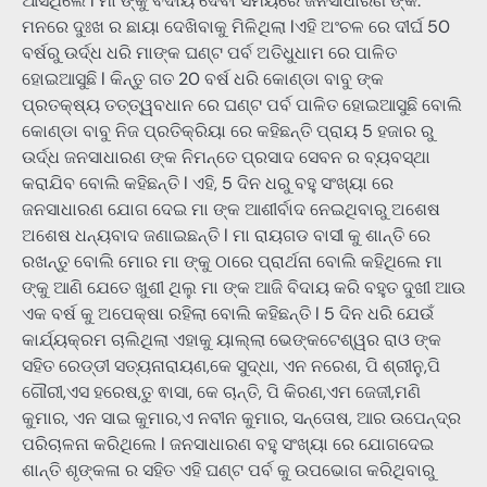
ଆସିଥିଲେ l ମା ଙ୍କୁ ବିଦାୟ ଦେବା ସମୟରେ ଜନସାଧାରଣ ଙ୍କ.
ମନରେ ଦୁଃଖ ର ଛାୟା ଦେଖିବାକୁ ମିଳିଥିଲା lଏହି ଅଂଚଳ ରେ ଦୀର୍ଘ 50
ବର୍ଷରୁ ଉର୍ଦ୍ଧ ଧରି ମାଙ୍କ ଘଣ୍ଟ ପର୍ବ ଅତିଧୁଧାମ ରେ ପାଳିତ
ହୋଇଆସୁଛି l କିନ୍ତୁ ଗତ 20 ବର୍ଷ ଧରି କୋଣ୍ଡା ବାବୁ ଙ୍କ
ପ୍ରତକ୍ଷ୍ୟ ତତ୍ତ୍ୱବଧାନ ରେ ଘଣ୍ଟ ପର୍ବ ପାଳିତ ହୋଇଆସୁଛି ବୋଲି
କୋଣ୍ଡା ବାବୁ ନିଜ ପ୍ରତିକ୍ରିୟା ରେ କହିଛନ୍ତି ପ୍ରାୟ 5 ହଜାର ରୁ
ଉର୍ଦ୍ଧ ଜନସାଧାରଣ ଙ୍କ ନିମନ୍ତେ ପ୍ରସାଦ ସେବନ ର ବ୍ୟବସ୍ଥା
କରାଯିବ ବୋଲି କହିଛନ୍ତି l ଏହି, 5 ଦିନ ଧରୁ ବହୁ ସଂଖ୍ୟା ରେ
ଜନସାଧାରଣ ଯୋଗ ଦେଇ ମା ଙ୍କ ଆଶୀର୍ବାଦ ନେଇଥିବାରୁ ଅଶେଷ
ଅଶେଷ ଧନ୍ୟବାଦ ଜଣାଇଛନ୍ତି l ମା ରାୟଗଡ ବାସୀ କୁ ଶାନ୍ତି ରେ
ରଖନ୍ତୁ ବୋଲି ମୋର ମା ଙ୍କୁ ଠାରେ ପ୍ରାର୍ଥନା ବୋଲି କହିଥିଲେ ମା
ଙ୍କୁ ଆଣି ଯେତେ ଖୁଶୀ ଥିଲୁ ମା ଙ୍କ ଆଜି ବିଦାୟ କରି ବହୁତ ଦୁଖୀ ଆଉ
ଏକ ବର୍ଷ କୁ ଅପେକ୍ଷା ରହିଲା ବୋଲି କହିଛନ୍ତି l 5 ଦିନ ଧରି ଯେଉଁ
କାର୍ଯ୍ୟକ୍ରମ ଚାଲିଥିଲା ଏହାକୁ ୟାଲ୍ଲା ଭେଙ୍କଟେଶ୍ୱର ରାଓ ଙ୍କ
ସହିତ ରେଡ୍ଡୀ ସତ୍ୟନାରାୟଣ,କେ ସୁଦ୍ଧା, ଏନ ନରେଶ, ପି ଶ୍ରୀନୁ,ପି
ଗୌରୀ,ଏସ ହରେଷ,ତୁ ଵାସା, କେ ଚାନ୍ତି, ପି କିରଣ,ଏମ ଜେଜୀ,ମଣି
କୁମାର, ଏନ ସାଇ କୁମାର,ଏ ନବୀନ କୁମାର, ସନ୍ତୋଷ, ଆର ଉପେନ୍ଦ୍ର
ପରିଚାଳନା କରିଥିଲେ l ଜନସାଧାରଣ ବହୁ ସଂଖ୍ୟା ରେ ଯୋଗଦେଇ
ଶାନ୍ତି ଶୃଙ୍କଳା ର ସହିତ ଏହି ଘଣ୍ଟ ପର୍ବ କୁ ଉପଭୋଗ କରିଥିବାରୁ