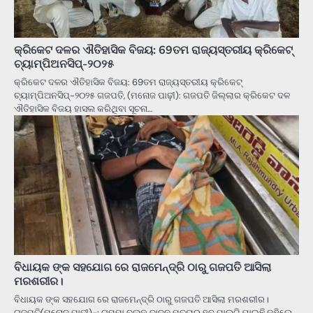
କ୍ରିକେଟ ଦଳର ଐତିହାସିକ ବିଜୟ: 69ତମ ରାଜ୍ୟସ୍ତରୀୟ କ୍ରିକେଟ୍
ଚ୍ୟାମ୍ପିଅନସିପ୍-୨୦୨୫
କ୍ରିକେଟ ଦଳର ଐତିହାସିକ ବିଜୟ: 69ତମ ରାଜ୍ୟସ୍ତରୀୟ କ୍ରିକେଟ୍
ଚ୍ୟାମ୍ପିଅନସିପ୍-୨୦୨୫ ଗଜପତି, (ମନୋଜ ପାଢ଼ୀ): ଗଜପତି ଜିଲ୍ଲାର କ୍ରିକେଟ ଦଳ
ଐତିହାସିକ ବିଜୟ ହାସଲ କରିଥିବା ସୂଚନା…
ବିଧାୟକ ଙ୍କ ସହଯୋଗ ରେ ରାଜମେନ୍ଦ୍ରି ଠାରୁ ଗଜପତି ଆସିଲା
ମରଶରୀର।
ବିଧାୟକ ଙ୍କ ସହଯୋଗ ରେ ରାଜମେନ୍ଦ୍ରି ଠାରୁ ଗଜପତି ଆସିଲା ମରଶରୀର।
ଗଜପତି(ମନୋଜ ପାଢ଼ୀ)-: ଗୁମ୍ମା ବ୍ଲକ ଦାଦନ ମୃତ୍ୟୁର ହବ ପାଲଟି ଯାଇଛି କହିଲେ