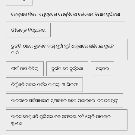
ଟେକ୍ସାସ ନିକଟ ସମୁଦ୍ରରେ ମେକ୍ସିକୋ ନୌସେନା ବିମାନ ଦୁର୍ଘଟଣା
ଡି)ଉଚ୍ଚ ବିଦ୍ୟାଳୟ
ଡୁଙ୍ଗି ଠାରେ ବୁଲେଟ କାର୍ ମୁହାଁ ମୁହିଁ ଧକ୍କାରେ ଜଳିଗଲା ଦୁଇଟି
ଗାଡି
ଦୀର୍ଘ ମାସ ବିତିଲା
ଦୁର୍ଗମ ରେ ଦୁର୍ଦ୍ଦଶା
ନକ୍ସଲ
ନିର୍ଗୁଣ୍ଡି ଡବଲ୍ ମର୍ଡର ମାମଲା: ୩ ଗିରଫ
ପାଟନାରେ ସର୍ବସାଧାରଣ ସ୍ଥାନରେ ଛେପ ପକାଇଲେ ‘ନଗରଶତ୍ରୁ’
ପାରଳାଖେମୁଣ୍ଡି ପୁଲିସର ବଡ଼ ସଫଳତା: ୪ଟି ଚୋରି ମାମଲାର
ଖୁଲାସା