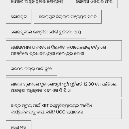
କାମରେ ଆସୁନି ସୁଲଭ ଶୌଚାଳୟ
କୋଟିଆ ଓଡ଼ିଶାର ଅଂଶ
କୋରାପୁଟ
କୋରାପୁଟ ଜିଲ୍ଲାର ପଞ୍ଚାୟତ ସମିତି
କୋରାପୁଟରେ କାଶ୍ମୀର ଶୈଳୀ ଟୁରିଜମ: ଆୟ
ଖ୍ରୀଷ୍ଟମାସ ଅବସରରେ ଦିଲ୍ଲୀର କ୍ୟାଥେଡ୍ରାଲ୍ ଚର୍ଚ୍ଚରେ
ପହଞ୍ଚିଲେ ପ୍ରଧାନମନ୍ତ୍ରୀ ନରେନ୍ଦ୍ର ମୋଦୀ
ଗଜପତି ଜିଲ୍ଲା ପାଇଁ ଦୁଃଖ
ଗାଇବା ଗ୍ରାମରେ ଦୁଇ ଗୋଷ୍ଠୀ ମୁହାଁ ମୁହିଁରାତି 12.30 ରେ ପହଁଚିଲେ
ଆରକ୍ଷୀ ଅଧିକ୍ଷକ ଏବଂ ଏସ ଡି ପି ଓ
ଛାତ୍ର ମୃତ୍ୟୁ ପାଇଁ KIIT ବିଶ୍ୱବିଦ୍ୟାଳୟର 'ଅବୈଧ
କାର୍ଯ୍ୟକଳାପ'କୁ ଦାୟୀ କରିଛି UGC ପ୍ୟାନେଲ
ଜଣେ ମୃତ