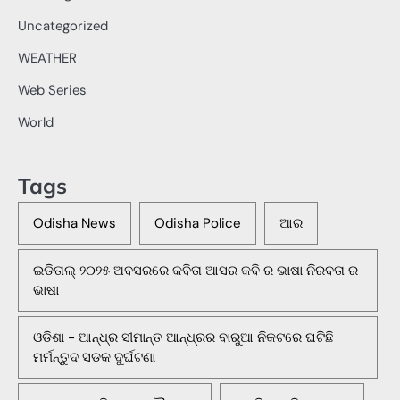
Uncategorized
WEATHER
Web Series
World
Tags
Odisha News
Odisha Police
ଆର
ଇଡିତାଲ୍ ୨୦୨୫ ଅବସରରେ କବିତା ଆସର କବି ର ଭାଷା ନିରବତା ର
ଭାଷା
ଓଡିଶା - ଆନ୍ଧ୍ର ସୀମାନ୍ତ ଆନ୍ଧ୍ରର ବାରୁଆ ନିକଟରେ ଘଟିଛି
ମର୍ମନ୍ତୁଦ ସଡକ ଦୁର୍ଘଟଣା