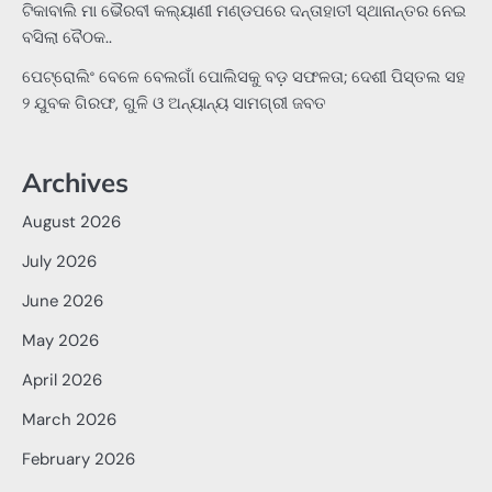
ଟିକାବାଲି ମା ଭୈରବୀ କଲ୍ୟାଣୀ ମଣ୍ଡପରେ ଦନ୍ତାହାତୀ ସ୍ଥାନାନ୍ତର ନେଇ
ବସିଲା ବୈଠକ..
ପେଟ୍ରୋଲିଂ ବେଳେ ବେଲଗାଁ ପୋଲିସକୁ ବଡ଼ ସଫଳତା; ଦେଶୀ ପିସ୍ତଲ ସହ
୨ ଯୁବକ ଗିରଫ, ଗୁଳି ଓ ଅନ୍ୟାନ୍ୟ ସାମଗ୍ରୀ ଜବତ
Archives
August 2026
July 2026
June 2026
May 2026
April 2026
March 2026
February 2026