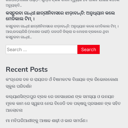
ଅତ୍ୟୁକ୍ତି…
କସ୍ତୁରବା ଗାନ୍ଧୀ ଛାତ୍ରୀନିବାସରେ ଝାଡ଼ାବାନ୍ତି: ଅନୁଧ୍ୟାନ କଲେ
ମେଡିକାଲ ଟିମ୍ ।
କସ୍ତୁରବା ଗାନ୍ଧୀ ଛାତ୍ରୀନିବାସରେ ଝାଡ଼ାବାନ୍ତି: ଅନୁଧ୍ୟାନ କଲେ ମେଡିକାଲ ଟିମ୍ ।
ଆର,ଉଦୟଗିରି (ମନୋଜ ପାଢୀ): ଗଜପତି ଜିଲ୍ଲା ର ମୋହନା ବ୍ଲକରେ ଥିବା
କସ୍ତୁରବା ଗାନ୍ଧୀ…
Search
for:
Recent Posts
କଂଗ୍ରେସ ଦଳ ର ରାୟଗଡ ଓଁ ବିଷମକଟକ ବିଧାୟକ ଙ୍କ ରିଭୋଲକୋଣା
ସ୍କୁଲ ପରିଦର୍ଶନ
କଲ୍ୟାଣସିଙ୍ଗପୁର ବ୍ଲକ ରେ ଜନସାଧାରଣ ଙ୍କ ସମସ୍ୟା ଓ ଉନୟନ
ମୂଳକ କାମ ରେ ସ୍ୱଛତା ନେଇ ବିଜେଡି ଦଳ ପକ୍ଷରୁ ପ୍ରସାଶନ ଙ୍କ ସହିତ
ଆଲୋଚନା
ମା ମଝିଘରିଆଣୀଙ୍କୁ ଆଷାଢ ଶାଢ଼ୀ ଓ ଭାର ସମର୍ପଣ।