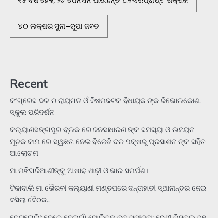
୧୫ ବର୍ଷ ହେଲା ୨ଟି ପେନସନ ପାଉଛନ୍ତି ଅବସରପ୍ରାପ୍ତ ଶିକ୍ଷକ
୪୦ ଲକ୍ଷର ସୁନା–ରୁପା ଜବତ
Recent
କଂଗ୍ରେସ ଦଳ ର ରାୟଗଡ ଓଁ ବିଷମକଟକ ବିଧାୟକ ଙ୍କ ରିଭୋଲକୋଣା
ସ୍କୁଲ ପରିଦର୍ଶନ
କଲ୍ୟାଣସିଙ୍ଗପୁର ବ୍ଲକ ରେ ଜନସାଧାରଣ ଙ୍କ ସମସ୍ୟା ଓ ଉନୟନ
ମୂଳକ କାମ ରେ ସ୍ୱଛତା ନେଇ ବିଜେଡି ଦଳ ପକ୍ଷରୁ ପ୍ରସାଶନ ଙ୍କ ସହିତ
ଆଲୋଚନା
ମା ମଝିଘରିଆଣୀଙ୍କୁ ଆଷାଢ ଶାଢ଼ୀ ଓ ଭାର ସମର୍ପଣ।
ଟିକାବାଲି ମା ଭୈରବୀ କଲ୍ୟାଣୀ ମଣ୍ଡପରେ ଦନ୍ତାହାତୀ ସ୍ଥାନାନ୍ତର ନେଇ
ବସିଲା ବୈଠକ..
ପେଟ୍ରୋଲିଂ ବେଳେ ବେଲଗାଁ ପୋଲିସକୁ ବଡ଼ ସଫଳତା; ଦେଶୀ ପିସ୍ତଲ ସହ