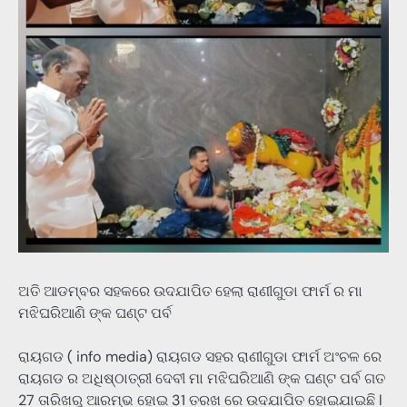
ଅତି ଆଡମ୍ବର ସହକରେ ଉଦଯାପିତ ହେଲା ରାଣୀଗୁଡା ଫାର୍ମ ର ମା
ମଝିଘରିଆଣି ଙ୍କ ଘଣ୍ଟ ପର୍ବ
ରାୟଗଡ ( info media) ରାୟଗଡ ସହର ରାଣୀଗୁଡା ଫାର୍ମ ଅଂଚଳ ରେ
ରାୟଗଡ ର ଅଧିଷ୍ଠାତ୍ରୀ ଦେବୀ ମା ମଝିଘରିଆଣି ଙ୍କ ଘଣ୍ଟ ପର୍ବ ଗତ
27 ତାରିଖରୁ ଆରମ୍ଭ ହୋଇ 31 ତରଖ ରେ ଉଦଯାପିତ ହୋଇଯାଇଛି l