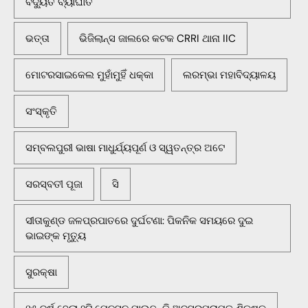
ବିଦ୍ୟୁତ ବ୍ୟାଘାତ
ଭତ୍ତା
ଭିଜିଲାନ୍ସ ଜାଲରେ କଟକ CRRI ଥାନା IIC
ମୋଟରସାଇକେଲ ମୁହାଁମୁହିଁ ଧକ୍କା
ଲରମ୍ଭା ମହାବିଦ୍ୟାଳୟ
ସଂସ୍କୃତି
ସମ୍ବଲପୁରୀ ଭାଷା ମାଧୁର୍ଯ୍ୟପୂର୍ଣ ଓ ସ୍ୱତନ୍ତ୍ର ଅଟେ
ସରସ୍ବତୀ ପୂଜା
ସି
ସୀତାକୁଣ୍ଡ ଜଳପ୍ରପାତରେ ଦୁର୍ଘଟଣା: ପିକନିକ ସମୟରେ ଦୁଇ
ଭାଇଙ୍କ ମୃତ୍ୟୁ
ସୁରକ୍ଷା