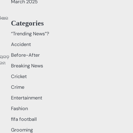
March 2025
ବ
଼ିଶାର
Categories
“Trending News”?
Accident
Before-After
ାୟଗଡ଼
୍ରମ
Breaking News
Cricket
Crime
Entertainment
Fashion
fifa football
Grooming