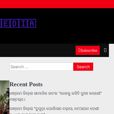
‌🇪‌🇩‌🇮‌🇦‌
Subscribe
Search
for:
ODISHA
Recent Posts
NEWS
ଗଞ୍ଜାମ ଜିଲ୍ଲା ସାମାଜିକ ନାଟକ “କାହାକୁ କହିବି ଦୁଃଖ କାହାଣୀ”
ମଞ୍ଚସ୍ଥ।
ଗଞ୍ଜାମ ଜିଲ୍ଲା “ବୁଗୁଡ଼ା ପୋଲିସର ଚଢ଼ାଉ, ବେଆଇନ ଦେଶୀ