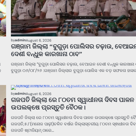
by
admin
August 6, 2026
ଗଞ୍ଜାମ ଜିଲ୍ଲା “ବୁଗୁଡ଼ା ପୋଲିସର ଚଢ଼ାଉ, ବେଆଇ
ଦେଶୀ ବନ୍ଧୁକ କାରଖାନା ଠାବ”
ା
ଗଞ୍ଜାମ ଜିଲ୍ଲା “ବୁଗୁଡ଼ା ପୋଲିସର ଚଢ଼ାଉ, ବେଆଇନ ଦେଶୀ ବନ୍ଧୁକ କାରଖାନା 
କ
ବୁଗୁଡ଼ା ୦୬/୦୮/୨୬ :ଗଞ୍ଜାମ ଜିଲ୍ଲାର ବୁଗୁଡ଼ା ପୋଲିସ ଏକ ବଡ଼ ସଫଳତା ହାସ
ODISHA
NEWS
by
admin
August 6, 2026
ଗଜପତି ଜିଲ୍ଲା ରେ ୮୦ତମ ସ୍ୱାଧୀନତା ଦିବସ ପାଳନ
ଉପଲକ୍ଷେ ପ୍ରସ୍ତୁତି ବୈଠକ।
ଗଜପତି ଜିଲ୍ଲା ରେ ୮୦ତମ ସ୍ୱାଧୀନତା ଦିବସ ପାଳନ ଉପଲକ୍ଷେ ପ୍ରସ୍ତୁତି ବ
ଗଜପତି,୫.୮(ମନୋଜ ପାଢ଼ୀ)ଚଳିତ ବର୍ଷର ଜିଲ୍ଲାସ୍ତରୀୟ ୮୦ତମ ସ୍ଵାଧୀନତା ଦି
ଗଜପତି ଷ୍ଟାଡିୟମ୍ ଠାରେ…