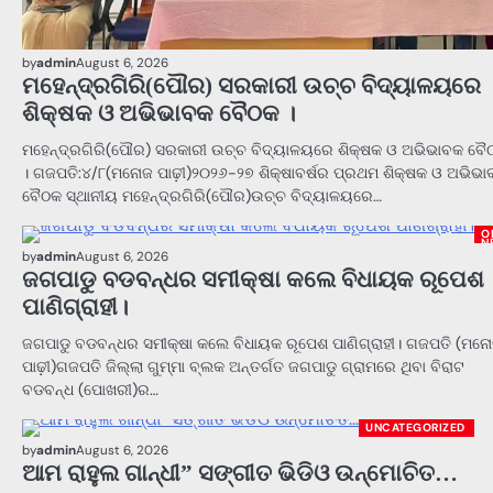
by
admin
August 6, 2026
ମହେନ୍ଦ୍ରଗିରି(ପୌର) ସରକାରୀ ଉଚ୍ଚ ବିଦ୍ୟାଳୟରେ
ଶିକ୍ଷକ ଓ ଅଭିଭାବକ ବୈଠକ ।
ମହେନ୍ଦ୍ରଗିରି(ପୌର) ସରକାରୀ ଉଚ୍ଚ ବିଦ୍ୟାଳୟରେ ଶିକ୍ଷକ ଓ ଅଭିଭାବକ ବୈ
। ଗଜପତି:୪/୮(ମନୋଜ ପାଢ଼ୀ)୨୦୨୬-୨୭ ଶିକ୍ଷାବର୍ଷର ପ୍ରଥମ ଶିକ୍ଷକ ଓ ଅଭିଭ
ବୈଠକ ସ୍ଥାନୀୟ ମହେନ୍ଦ୍ରଗିରି(ପୌର)ଉଚ୍ଚ ବିଦ୍ୟାଳୟରେ…
O
N
by
admin
August 6, 2026
ଜଗପାଡୁ ବଡବନ୍ଧର ସମୀକ୍ଷା କଲେ ବିଧାୟକ ରୂପେଶ
ପାଣିଗ୍ରାହୀ।
ଜଗପାଡୁ ବଡବନ୍ଧର ସମୀକ୍ଷା କଲେ ବିଧାୟକ ରୂପେଶ ପାଣିଗ୍ରାହୀ। ଗଜପତି (ମନ
ପାଢ଼ୀ)ଗଜପତି ଜିଲ୍ଲା ଗୁମ୍ମା ବ୍ଲକ ଅନ୍ତର୍ଗତ ଜଗପାଡୁ ଗ୍ରାମରେ ଥିବା ବିରାଟ
ବଡବନ୍ଧ (ପୋଖରୀ)ର…
UNCATEGORIZED
by
admin
August 6, 2026
ODISHA NEWS
ଆମ ରାହୁଲ ଗାନ୍ଧୀ” ସଙ୍ଗୀତ ଭିଡିଓ ଉନ୍ମୋଚିତ…