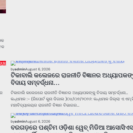
ଠକ
ାବକ
DISHA
EWS
by
admin
August 6, 2026
ଟିକାବାଲି କଲେଜରେ ରାଜନୀତି ବିଜ୍ଞାନର ଅଧ୍ୟାପକଙ୍
ବିଦାୟ ସମ୍ବର୍ଦ୍ଧନା…
ୋଜ
ଟିକାବାଲି କଲେଜରେ ରାଜନୀତି ବିଜ୍ଞାନର ଅଧ୍ୟାପକଙ୍କୁ ବିଦାୟ ସମ୍ବର୍ଦ୍ଧନା…
କନ୍ଧମାଳ :- (ରିପୋର୍ଟ କୁନା ଦିଗାଲ )୦୪/୦୭/୨୦୨୬: କନ୍ଧମାଳ ଜିଲ୍ଲା ଏ.ଏମ୍.ସି
ମହାବିଦ୍ୟାଳୟର ରାଜନୀତି ବିଜ୍ଞାନ ବିଭାଗର…
by
admin
August 6, 2026
ବରଗଡ଼ରେ ପଶ୍ଚିମ ଓଡ଼ିଶା ୱେବ୍ ମିଡିଆ ଆସୋସି