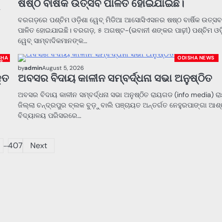
ଷଷ୍ଠ ବାର୍ଷିକ ଉତ୍ସବ ପାଳିତ ହୋଇଯାଇଛି।
ା
ବରଗଡ଼ରେ ପଶ୍ଚିମ ଓଡ଼ିଶା ୱେବ୍ ମିଡିଆ ଆସୋସିଏସନର ଷଷ୍ଠ ବାର୍ଷିକ ଉତ୍ସ
ପାଳିତ ହୋଇଯାଇଛି। ବରଗଡ଼, ୫ ଅଗଷ୍ଟ-(ଭବାନୀ ଶଙ୍କର ପାଢ଼ୀ) ପଶ୍ଚିମ ଓଡ
ୱେବ୍ ସାମ୍ବାଦିକମାନଙ୍କ…
SHA
ODISHA NEWS
S
by
admin
August 5, 2026
୍ତ
ଅବସର ବିଦାୟ କାଳୀନ ସମ୍ବର୍ଦ୍ଧନା ସଭା ଅନୁଷ୍ଠିତ
ଅବସର ବିଦାୟ କାଳୀନ ସମ୍ବର୍ଦ୍ଧନା ସଭା ଅନୁଷ୍ଠିତ ରାୟଗଡ (info media) ର
ଜିଲ୍ଲା ଚନ୍ଦ୍ରପୁର ବ୍ଲକ ବୁଡ଼ୁବାଲି ପଞ୍ଚାୟତ ଅନ୍ତର୍ଗତ ନେହୁରପାଙ୍ଗା ଆଶ
ବିଦ୍ୟାଳୟ ପରିସରରେ…
…
407
Next