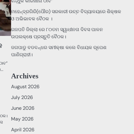
ବନ୍ଧୁକ କାରଖାନା ଠାବ”
ମହେନ୍ଦ୍ରଗିରି(ପୌର) ସରକାରୀ ଉଚ୍ଚ ବିଦ୍ୟାଳୟରେ ଶିକ୍ଷକ
ଓ ଅଭିଭାବକ ବୈଠକ ।
ଗଜପତି ଜିଲ୍ଲା ରେ ୮୦ତମ ସ୍ୱାଧୀନତା ଦିବସ ପାଳନ
ଉପଲକ୍ଷେ ପ୍ରସ୍ତୁତି ବୈଠକ।
ନ
ଜଗପାଡୁ ବଡବନ୍ଧର ସମୀକ୍ଷା କଲେ ବିଧାୟକ ରୂପେଶ
ପାଣିଗ୍ରାହୀ।
ଠାବ”
ଲ…
Archives
August 2026
ODISHA
NEWS
July 2026
June 2026
ୈଠକ।
May 2026
ବସ
April 2026