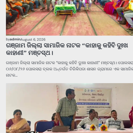
by
admin
August 6, 2026
ଗଞ୍ଜାମ ଜିଲ୍ଲା ସାମାଜିକ ନାଟକ “କାହାକୁ କହିବି ଦୁଃଖ
କାହାଣୀ” ମଞ୍ଚସ୍ଥ।
ଗଞ୍ଜାମ ଜିଲ୍ଲା ସାମାଜିକ ନାଟକ “କାହାକୁ କହିବି ଦୁଃଖ କାହାଣୀ” ମଞ୍ଚସ୍ଥ। ପୋଲସର
୦୬/୦୮/୨୬ ପୋଲସରା ବ୍ଲକ ଅନ୍ତର୍ଗତ ଚିରିକିପଡା ଶାସନ ଗ୍ରାମରେ ଏକ ସାମାଜି
ନାଟକ…