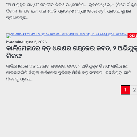
“ଆମ ରାହୁଲ ଗାନ୍ଧୀ” ସଙ୍ଗୀତ ଭିଡିଓ ଉନ୍ମୋଚିତ… .ଭୁବନେଶ୍ୱର,:- (ରିପୋର୍ଟ କୁନ
ଦିଗାଲ )୫ ଅଗଷ୍ଟ: ସାଇ ଶକ୍ତି ପ୍ରଡକ୍ସନ ବ୍ୟାନରରେ ଶ୍ରୀ ପ୍ରତାପ କୁମାର
ପ୍ରଧାନଙ୍କ…
ODI
NEW
by
admin
August 5, 2026
କାଲିମେଳାରେ ବଡ଼ ଧରଣର ଗଞ୍ଜେଇ ଜବତ, ୨ ଅଭିଯୁକ
ଗିରଫ
କାଲିମେଳାରେ ବଡ଼ ଧରଣର ଗଞ୍ଜେଇ ଜବତ, ୨ ଅଭିଯୁକ୍ତ ଗିରଫ କାଲିମେଳା:
ମାଲକାନଗିରି ଜିଲ୍ଲା କାଲିମେଳା ପୁଲିସକୁ ମିଳିଛି ବଡ଼ ସଫଳତା। ବଦଲିଗୁଡ଼ା ଘାଟି
ନିକଟରୁ ପ୍ରାୟ…
Posts
1
2
pagination