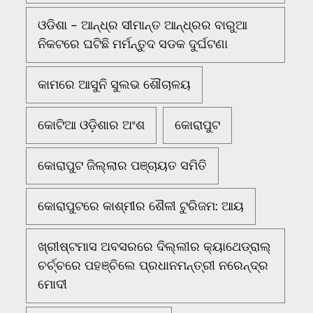
ଓଡିଶା - ଆନ୍ଧ୍ର ସୀମାନ୍ତ ଆନ୍ଧ୍ରର ବାରୁଆ
ନିକଟରେ ଘଟିଛି ମର୍ମନ୍ତୁଦ ସଡକ ଦୁର୍ଘଟଣା
କାମରେ ଆସୁନି ସୁଲଭ ଶୌଚାଳୟ
କୋଟିଆ ଓଡ଼ିଶାର ଅଂଶ
କୋରାପୁଟ
କୋରାପୁଟ ଜିଲ୍ଲାର ପଞ୍ଚାୟତ ସମିତି
କୋରାପୁଟରେ କାଶ୍ମୀର ଶୈଳୀ ଟୁରିଜମ: ଆୟ
ଖ୍ରୀଷ୍ଟମାସ ଅବସରରେ ଦିଲ୍ଲୀର କ୍ୟାଥେଡ୍ରାଲ୍
ଚର୍ଚ୍ଚରେ ପହଞ୍ଚିଲେ ପ୍ରଧାନମନ୍ତ୍ରୀ ନରେନ୍ଦ୍ର
ମୋଦୀ