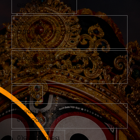
ଗଜପତି ଜିଲ୍ଲା ପାଇଁ ଦୁଃଖ
ଗାଇବା ଗ୍ରାମରେ ଦୁଇ ଗୋଷ୍ଠୀ ମୁହାଁ ମୁହିଁରାତି
12.30 ରେ ପହଁଚିଲେ ଆରକ୍ଷୀ ଅଧିକ୍ଷକ ଏବଂ
ଏସ ଡି ପି ଓ
ଛାତ୍ର ମୃତ୍ୟୁ ପାଇଁ KIIT ବିଶ୍ୱବିଦ୍ୟାଳୟର
'ଅବୈଧ କାର୍ଯ୍ୟକଳାପ'କୁ ଦାୟୀ କରିଛି UGC
ପ୍ୟାନେଲ
ଜଣେ ମୃତ
ଟେକ୍ସାସ ନିକଟ ସମୁଦ୍ରରେ ମେକ୍ସିକୋ ନୌସେନା
ବିମାନ ଦୁର୍ଘଟଣା
ଡି)ଉଚ୍ଚ ବିଦ୍ୟାଳୟ