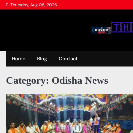
Skip
Thursday, Aug 06, 2026
to
content
🇹‌🇭‌
Home
Blog
Contact
Category:
Odisha News