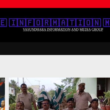
🇪‌ 🇮‌🇳‌🇫‌🇴‌🇷‌🇲‌🇦‌🇹‌🇮‌🇴‌🇳‌ 🇲
V̲A̲S̲U̲N̲D̲H̲A̲R̲A̲ I̲N̲F̲O̲R̲M̲A̲T̲I̲O̲N̲ A̲N̲D̲ M̲E̲D̲I̲A̲ G̲R̲O̲U̲P̲
ODISHA
NEWS