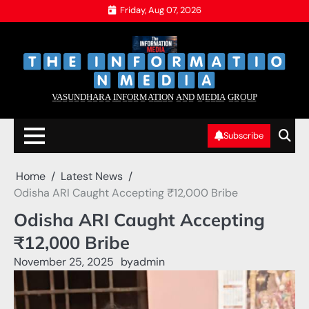
Skip
Friday, Aug 07, 2026
to
content
‌
‌
V̲A̲S̲U̲N̲D̲H̲A̲R̲A̲ I̲N̲F̲O̲R̲M̲A̲T̲I̲O̲N̲ A̲N̲D̲ M̲E̲D̲I̲A̲ G̲R̲O̲U̲P̲
Subscribe
Home
Latest News
Odisha ARI Caught Accepting ₹12,000 Bribe
Odisha ARI Caught Accepting
₹12,000 Bribe
November 25, 2025
by
admin