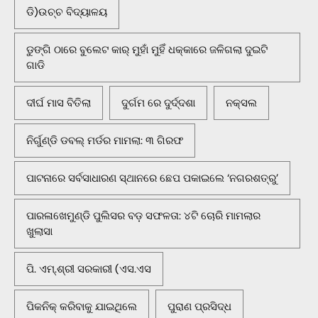
ଡି)ଉଚ୍ଚ ବିଦ୍ୟାଳୟ
ଡୁଙ୍ଗି ଠାରେ ବୁଲେଟ କାର୍ ମୁହାଁ ମୁହିଁ ଧକ୍କାରେ ଜଳିଗଲା ଦୁଇଟି
ଗାଡି
ଦୀର୍ଘ ମାସ ବିତିଲା
ଦୁର୍ଗମ ରେ ଦୁର୍ଦ୍ଦଶା
ନକ୍ସଲ
ନିର୍ଗୁଣ୍ଡି ଡବଲ୍ ମର୍ଡର ମାମଲା: ୩ ଗିରଫ
ପାଟନାରେ ସର୍ବସାଧାରଣ ସ୍ଥାନରେ ଛେପ ପକାଇଲେ ‘ନଗରଶତ୍ରୁ’
ପାରଳାଖେମୁଣ୍ଡି ପୁଲିସର ବଡ଼ ସଫଳତା: ୪ଟି ଚୋରି ମାମଲାର
ଖୁଲାସା
ପି. ଏମ୍.ଶ୍ରୀ ସରକାରୀ (ଏସ.ଏସ
ପିକନିକ୍‌ କରିବାକୁ ଯାଇଥିଲେ
ପୁରାଣ ପ୍ରସିଦ୍ଧ