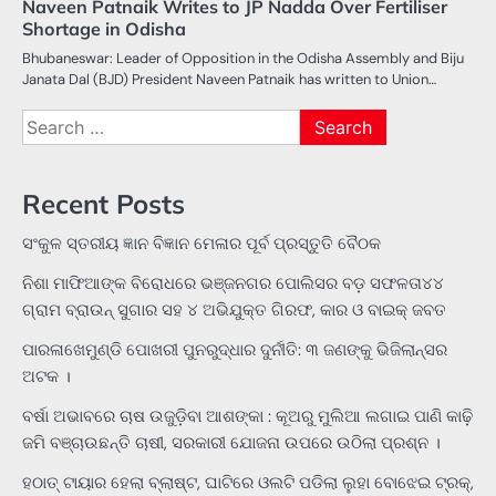
Naveen Patnaik Writes to JP Nadda Over Fertiliser
Shortage in Odisha
Bhubaneswar: Leader of Opposition in the Odisha Assembly and Biju
Janata Dal (BJD) President Naveen Patnaik has written to Union…
Search
for:
Recent Posts
ସଂକୁଳ ସ୍ତରୀୟ ଜ୍ଞାନ ବିଜ୍ଞାନ ମେଳାର ପୂର୍ବ ପ୍ରସ୍ତୁତି ବୈଠକ
ନିଶା ମାଫିଆଙ୍କ ବିରୋଧରେ ଭଞ୍ଜନଗର ପୋଲିସର ବଡ଼ ସଫଳତା୪୪
ଗ୍ରାମ ବ୍ରାଉନ୍ ସୁଗାର ସହ ୪ ଅଭିଯୁକ୍ତ ଗିରଫ, କାର ଓ ବାଇକ୍ ଜବତ
ପାରଳାଖେମୁଣ୍ଡି ପୋଖରୀ ପୁନରୁଦ୍ଧାର ଦୁର୍ନୀତି: ୩ ଜଣଙ୍କୁ ଭିଜିଲାନ୍ସର
ଅଟକ ।
ବର୍ଷା ଅଭାବରେ ଚାଷ ଉଜୁଡ଼ିବା ଆଶଙ୍କା : କୂଅରୁ ମୁଲିଆ ଲଗାଇ ପାଣି କାଢ଼ି
ଜମି ବଞ୍ଚାଉଛନ୍ତି ଚାଷୀ, ସରକାରୀ ଯୋଜନା ଉପରେ ଉଠିଲା ପ୍ରଶ୍ନ ।
ହଠାତ୍‌ ଟାୟାର ହେଲା ବ୍ଲାଷ୍ଟ, ଘାଟିରେ ଓଲଟି ପଡିଲା ଲୁହା ବୋଝେଇ ଟ୍ରକ୍‌,