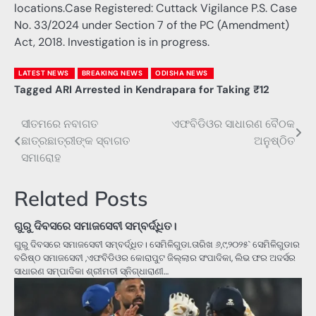
locations.Case Registered: Cuttack Vigilance P.S. Case
No. 33/2024 under Section 7 of the PC (Amendment)
Act, 2018. Investigation is in progress.
LATEST NEWS
BREAKING NEWS
ODISHA NEWS
Tagged
ARI Arrested in Kendrapara for Taking ₹12
ସୀତମରେ ନବାଗତ
ଏଫବିଡିଓର ସାଧାରଣ ବୈଠକ
Post
ଛାତ୍ରଛାତ୍ରୀଙ୍କ ସ୍ବାଗତ
ଅନୁଷ୍ଠିତ
navigation
ସମାରୋହ
Related Posts
ଗୁରୁ ଦିବସରେ ସମାଜସେବୀ ସମ୍ବର୍ଦ୍ଧିତ।
ଗୁରୁ ଦିବସରେ ସମାଜସେବୀ ସମ୍ବର୍ଦ୍ଧିତ। ସେମିଳିଗୁଡା.ତାରିଖ ୬,୯,୨୦୨୫` ସେମିଳିଗୁଡାର
ବରିଷ୍ଠ ସମାଜସେବୀ ,ଏଫବିଡିଓର କୋରାପୁଟ ଜିଲ୍ଲାର ସଂପାଦିକା, ଲିଭ ଫର ଅଦର୍ସର
ସାଧାରଣ ସମ୍ପାଦିକା ଶ୍ରୀମତୀ ସ୍ନିଗ୍ଧାରାଣୀ…