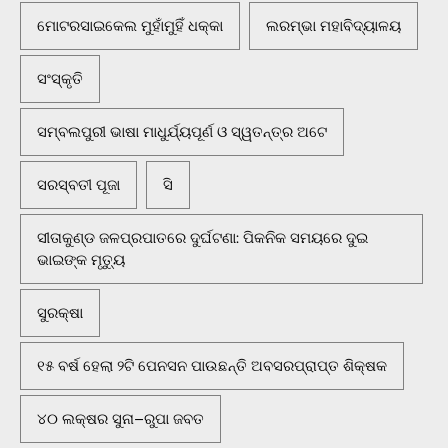
ମୋଟରସାଇକେଲ ମୁହାଁମୁହିଁ ଧକ୍କା
ଲରମ୍ଭା ମହାବିଦ୍ୟାଳୟ
ସଂସ୍କୃତି
ସମ୍ବଲପୁରୀ ଭାଷା ମାଧୁର୍ଯ୍ୟପୂର୍ଣ ଓ ସ୍ୱତନ୍ତ୍ର ଅଟେ
ସରସ୍ବତୀ ପୂଜା
ସି
ସୀତାକୁଣ୍ଡ ଜଳପ୍ରପାତରେ ଦୁର୍ଘଟଣା: ପିକନିକ ସମୟରେ ଦୁଇ
ଭାଇଙ୍କ ମୃତ୍ୟୁ
ସୁରକ୍ଷା
୧୫ ବର୍ଷ ହେଲା ୨ଟି ପେନସନ ପାଉଛନ୍ତି ଅବସରପ୍ରାପ୍ତ ଶିକ୍ଷକ
୪୦ ଲକ୍ଷର ସୁନା–ରୁପା ଜବତ