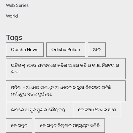
Web Series
World
Tags
Odisha News
Odisha Police
ଆର
ଇଡିତାଲ୍ ୨୦୨୫ ଅବସରରେ କବିତା ଆସର କବି ର ଭାଷା ନିରବତା ର
ଭାଷା
ଓଡିଶା - ଆନ୍ଧ୍ର ସୀମାନ୍ତ ଆନ୍ଧ୍ରର ବାରୁଆ ନିକଟରେ ଘଟିଛି
ମର୍ମନ୍ତୁଦ ସଡକ ଦୁର୍ଘଟଣା
କାମରେ ଆସୁନି ସୁଲଭ ଶୌଚାଳୟ
କୋଟିଆ ଓଡ଼ିଶାର ଅଂଶ
କୋରାପୁଟ
କୋରାପୁଟ ଜିଲ୍ଲାର ପଞ୍ଚାୟତ ସମିତି