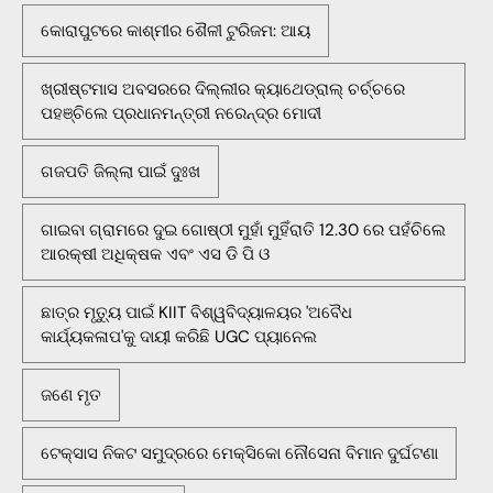
କୋରାପୁଟରେ କାଶ୍ମୀର ଶୈଳୀ ଟୁରିଜମ: ଆୟ
ଖ୍ରୀଷ୍ଟମାସ ଅବସରରେ ଦିଲ୍ଲୀର କ୍ୟାଥେଡ୍ରାଲ୍ ଚର୍ଚ୍ଚରେ
ପହଞ୍ଚିଲେ ପ୍ରଧାନମନ୍ତ୍ରୀ ନରେନ୍ଦ୍ର ମୋଦୀ
ଗଜପତି ଜିଲ୍ଲା ପାଇଁ ଦୁଃଖ
ଗାଇବା ଗ୍ରାମରେ ଦୁଇ ଗୋଷ୍ଠୀ ମୁହାଁ ମୁହିଁରାତି 12.30 ରେ ପହଁଚିଲେ
ଆରକ୍ଷୀ ଅଧିକ୍ଷକ ଏବଂ ଏସ ଡି ପି ଓ
ଛାତ୍ର ମୃତ୍ୟୁ ପାଇଁ KIIT ବିଶ୍ୱବିଦ୍ୟାଳୟର 'ଅବୈଧ
କାର୍ଯ୍ୟକଳାପ'କୁ ଦାୟୀ କରିଛି UGC ପ୍ୟାନେଲ
ଜଣେ ମୃତ
ଟେକ୍ସାସ ନିକଟ ସମୁଦ୍ରରେ ମେକ୍ସିକୋ ନୌସେନା ବିମାନ ଦୁର୍ଘଟଣା