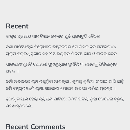
Recent
ସଂକୁଳ ସ୍ତରୀୟ ଜ୍ଞାନ ବିଜ୍ଞାନ ମେଳାର ପୂର୍ବ ପ୍ରସ୍ତୁତି ବୈଠକ
ନିଶା ମାଫିଆଙ୍କ ବିରୋଧରେ ଭଞ୍ଜନଗର ପୋଲିସର ବଡ଼ ସଫଳତା୪୪
ଗ୍ରାମ ବ୍ରାଉନ୍ ସୁଗାର ସହ ୪ ଅଭିଯୁକ୍ତ ଗିରଫ, କାର ଓ ବାଇକ୍ ଜବତ
ପାରଳାଖେମୁଣ୍ଡି ପୋଖରୀ ପୁନରୁଦ୍ଧାର ଦୁର୍ନୀତି: ୩ ଜଣଙ୍କୁ ଭିଜିଲାନ୍ସର
ଅଟକ ।
ବର୍ଷା ଅଭାବରେ ଚାଷ ଉଜୁଡ଼ିବା ଆଶଙ୍କା : କୂଅରୁ ମୁଲିଆ ଲଗାଇ ପାଣି କାଢ଼ି
ଜମି ବଞ୍ଚାଉଛନ୍ତି ଚାଷୀ, ସରକାରୀ ଯୋଜନା ଉପରେ ଉଠିଲା ପ୍ରଶ୍ନ ।
ହଠାତ୍‌ ଟାୟାର ହେଲା ବ୍ଲାଷ୍ଟ, ଘାଟିରେ ଓଲଟି ପଡିଲା ଲୁହା ବୋଝେଇ ଟ୍ରକ୍‌,
ଘଟଣାସ୍ଥଳରେ…
Recent Comments