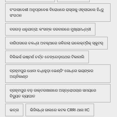
ବଂଗଲାଦେଶୀ ଅନୁପ୍ରବେଶ ବିରୋଧରେ ରାସ୍ତାକୁ ଓହ୍ଲାଇଲେ ହିନ୍ଦୁ
ସଂଗଠନ
ବରଗଡ଼ ଧନୁଯାତ୍ରା: କଂସଙ୍କ ଦରବାରରେ ମୁଖ୍ୟମନ୍ତ୍ରୀ
ବାରିପଦାରେ ଚଳନ୍ତା ଅବସ୍ଥାରେ ଜଳିଗଲା ଇଲେକ୍ଟ୍ରିକ୍ ସ୍କୁଟର୍
ବିଲିଭର୍ସ ଇଷ୍ଟର୍ଣ ଚର୍ଚ୍ଚ ତେଙ୍ଗେଡ଼ାପଥର ଟିକାବାଲି
ବ୍ରହ୍ମପୁର ଧୋବା ବନ୍ଧହୁଡ଼ା ଭେଣ୍ଡିଂ ଜୋନ୍‌ରେ ଭୟଙ୍କର
ଅଗ୍ନିକାଣ୍ଡ
ବ୍ରହ୍ମପୁର ବଡ଼ ଡାକ୍ତରଖାନାରେ ଅସ୍ତ୍ରୋପଚାର ସମୟରେ
ବିଦ୍ୟୁତ ବ୍ୟାଘାତ
ଭତ୍ତା
ଭିଜିଲାନ୍ସ ଜାଲରେ କଟକ CRRI ଥାନା IIC