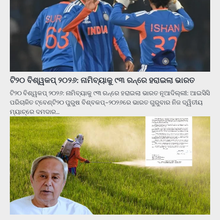
ଟି୨୦ ବିଶ୍ୱକପ୍‌ ୨୦୨୬: ନାମିବ୍ୟାକୁ ୯୩ ରନ୍‌ରେ ହରାଇଲା ଭାରତ
ଟି୨୦ ବିଶ୍ୱକପ୍‌ ୨୦୨୬: ନାମିବ୍ୟାକୁ ୯୩ ରନ୍‌ରେ ହରାଇଲା ଭାରତ ନୂଆଦିଲ୍ଲୀ: ଆଇସିସି
ପରିଚାଳିତ ଟ୍ବେଣ୍ଟି୨୦ ପୁରୁଷ ବିଶ୍ବକପ୍‌-୨୦୨୬ରେ ଭାରତ ଗୁରୁବାର ନିଜ ଦ୍ୱିତୀୟ
ମ୍ୟାଚ୍‌ରେ ଦମଦାର…