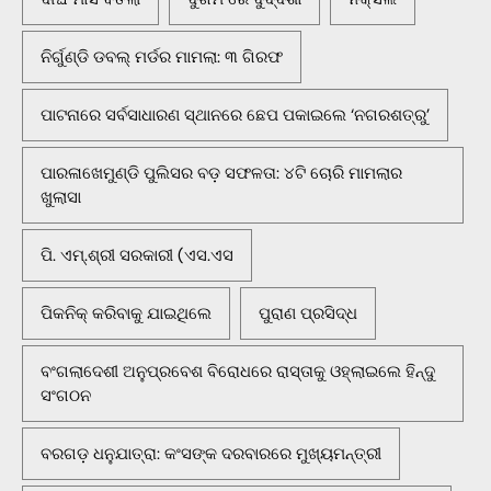
ନିର୍ଗୁଣ୍ଡି ଡବଲ୍ ମର୍ଡର ମାମଲା: ୩ ଗିରଫ
ପାଟନାରେ ସର୍ବସାଧାରଣ ସ୍ଥାନରେ ଛେପ ପକାଇଲେ ‘ନଗରଶତ୍ରୁ’
ପାରଳାଖେମୁଣ୍ଡି ପୁଲିସର ବଡ଼ ସଫଳତା: ୪ଟି ଚୋରି ମାମଲାର
ଖୁଲାସା
ପି. ଏମ୍.ଶ୍ରୀ ସରକାରୀ (ଏସ.ଏସ
ପିକନିକ୍‌ କରିବାକୁ ଯାଇଥିଲେ
ପୁରାଣ ପ୍ରସିଦ୍ଧ
ବଂଗଲାଦେଶୀ ଅନୁପ୍ରବେଶ ବିରୋଧରେ ରାସ୍ତାକୁ ଓହ୍ଲାଇଲେ ହିନ୍ଦୁ
ସଂଗଠନ
ବରଗଡ଼ ଧନୁଯାତ୍ରା: କଂସଙ୍କ ଦରବାରରେ ମୁଖ୍ୟମନ୍ତ୍ରୀ