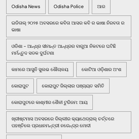
Odisha News
Odisha Police
ଆର
ଇଡିତାଲ୍ ୨୦୨୫ ଅବସରରେ କବିତା ଆସର କବି ର ଭାଷା ନିରବତା ର
ଭାଷା
ଓଡିଶା - ଆନ୍ଧ୍ର ସୀମାନ୍ତ ଆନ୍ଧ୍ରର ବାରୁଆ ନିକଟରେ ଘଟିଛି
ମର୍ମନ୍ତୁଦ ସଡକ ଦୁର୍ଘଟଣା
କାମରେ ଆସୁନି ସୁଲଭ ଶୌଚାଳୟ
କୋଟିଆ ଓଡ଼ିଶାର ଅଂଶ
କୋରାପୁଟ
କୋରାପୁଟ ଜିଲ୍ଲାର ପଞ୍ଚାୟତ ସମିତି
କୋରାପୁଟରେ କାଶ୍ମୀର ଶୈଳୀ ଟୁରିଜମ: ଆୟ
ଖ୍ରୀଷ୍ଟମାସ ଅବସରରେ ଦିଲ୍ଲୀର କ୍ୟାଥେଡ୍ରାଲ୍ ଚର୍ଚ୍ଚରେ
ପହଞ୍ଚିଲେ ପ୍ରଧାନମନ୍ତ୍ରୀ ନରେନ୍ଦ୍ର ମୋଦୀ