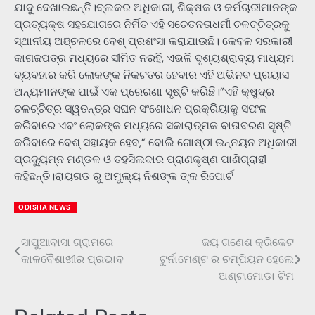
ଯାଦୁ ଦେଖାଇଛନ୍ତି।ବ୍ଲକର ଅଧିକାରୀ, ଶିକ୍ଷକ ଓ କର୍ମଚାରୀମାନଙ୍କ
ପ୍ରତ୍ୟକ୍ଷ ସହଯୋଗରେ ନିର୍ମିତ ଏହି ସଚେତନତାଧର୍ମୀ ଚଳଚ୍ଚିତ୍ରକୁ
ସ୍ଥାନୀୟ ଅଞ୍ଚଳରେ ବେଶ୍ ପ୍ରଶଂସା କରାଯାଉଛି। କେବଳ ସରକାରୀ
କାଗଜପତ୍ର ମଧ୍ୟରେ ସୀମିତ ନରହି, ଏଭଳି ଦୃଶ୍ୟଶ୍ରାବ୍ୟ ମାଧ୍ୟମ
ବ୍ୟବହାର କରି ଲୋକଙ୍କ ନିକଟତର ହେବାର ଏହି ଅଭିନବ ପ୍ରୟାସ
ଅନ୍ୟମାନଙ୍କ ପାଇଁ ଏକ ପ୍ରେରଣା ସୃଷ୍ଟି କରିଛି।”ଏହି କ୍ଷୁଦ୍ର
ଚଳଚ୍ଚିତ୍ର ସ୍ୱତନ୍ତ୍ର ସଘନ ସଂଶୋଧନ ପ୍ରକ୍ରିୟାକୁ ସଫଳ
କରିବାରେ ଏବଂ ଲୋକଙ୍କ ମଧ୍ୟରେ ସକାରାତ୍ମକ ବାତାବରଣ ସୃଷ୍ଟି
କରିବାରେ ବେଶ୍ ସହାୟକ ହେବ,” ବୋଲି ଗୋଷ୍ଠୀ ଉନ୍ନୟନ ଅଧିକାରୀ
ପ୍ରଦ୍ୟୁମ୍ନ ମଣ୍ଡଳ ଓ ତହସିଲଦାର ପ୍ରାଣକୃଷ୍ଣ ପାଣିଗ୍ରାହୀ
କହିଛନ୍ତି।ରାୟଗଡ ରୁ ଅମୁଲ୍ୟ ନିଶଙ୍କ ଙ୍କ ରିପୋର୍ଟ
ODISHA NEWS
ସାପୁଆବାସା ଗ୍ରାମରେ
ଜୟ ଗଣେଶ କ୍ରିକେଟ
Post
କାଳବୈଶାଖୀର ପ୍ରଭାବ
ଟୁର୍ନାମେଣ୍ଟ ର ଚମ୍ପିୟନ ହେଲେ
navigation
ଅଣ୍ଟାମୋଡା ଟିମ