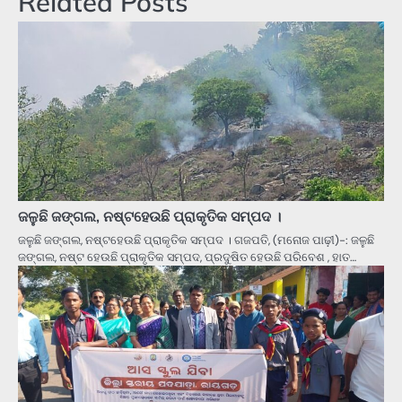
Related Posts
ଜଳୁଛି ଜଙ୍ଗଲ, ନଷ୍ଟହେଉଛି ପ୍ରାକୃତିକ ସମ୍ପଦ ।
ଜଳୁଛି ଜଙ୍ଗଲ, ନଷ୍ଟହେଉଛି ପ୍ରାକୃତିକ ସମ୍ପଦ । ଗଜପତି, (ମନୋଜ ପାଢ଼ୀ)-: ଜଳୁଛି
ଜଙ୍ଗଲ, ନଷ୍ଟ ହେଉଛି ପ୍ରାକୃତିକ ସମ୍ପଦ, ପ୍ରଦୁଷିତ ହେଉଛି ପରିବେଶ , ହାତ…