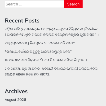
Search
for:
Recent Posts
ଓଡ଼ିଶା ସାହିତ୍ୟ ମହୋତ୍ସବ ଓ ରାଷ୍ଟ୍ରୀୟ ଯୁବ ସାହିତ୍ୟିକ ସମ୍ମିଳନୀରେ
ଯୋଗଦାନ ନିମନ୍ତେ ଗଜପତି ଜିଲ୍ଲାର ସଦସ୍ୟମାନଙ୍କର ପୁରୀ ଗସ୍ତ* ।
ପଞ୍ଚାୟତସ୍ତରୀୟ ନିଶାମୁକ୍ତ ସଚେତନତା ଅଭିଯାନ।*
*ସାମାନ୍ୟ ବର୍ଷାରେ ଉବୁଟୁବୁ ପାରଳାଖେମୁଣ୍ଡି ସହର* !
16 ଅଗଷ୍ଟ ଦାବୀ ଦିବସରେ ପି ଏମ ଜି ଛକରେ ଗର୍ଜିବେ ଶିକ୍ଷକ ।
ମଦ ମାଫିଆ ଙ୍କ ଆତଙ୍କ, ଅବକାରୀ ବିଭାଗର କର୍ମଚାରୀ ପରିଚୟ ଦେଇ
ହଇରାଣ ହେଲେ ନିଜେ ମଦ ମାଫିଆ।
Archives
August 2026