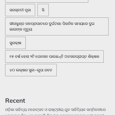
ସରସ୍ବତୀ ପୂଜା
ସି
ସୀତାକୁଣ୍ଡ ଜଳପ୍ରପାତରେ ଦୁର୍ଘଟଣା: ପିକନିକ ସମୟରେ ଦୁଇ
ଭାଇଙ୍କ ମୃତ୍ୟୁ
ସୁରକ୍ଷା
୧୫ ବର୍ଷ ହେଲା ୨ଟି ପେନସନ ପାଉଛନ୍ତି ଅବସରପ୍ରାପ୍ତ ଶିକ୍ଷକ
୪୦ ଲକ୍ଷର ସୁନା–ରୁପା ଜବତ
Recent
ଓଡ଼ିଶା ସାହିତ୍ୟ ମହୋତ୍ସବ ଓ ରାଷ୍ଟ୍ରୀୟ ଯୁବ ସାହିତ୍ୟିକ ସମ୍ମିଳନୀରେ