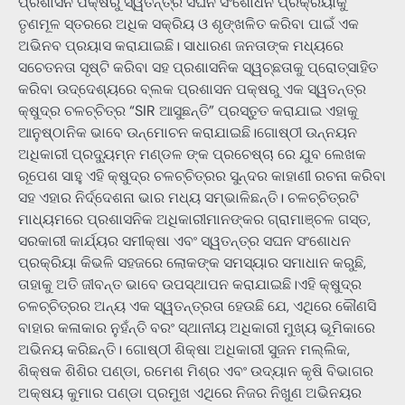
ପ୍ରଶାସନ ପକ୍ଷରୁ ସ୍ୱତନ୍ତ୍ର ସଘନ ସଂଶୋଧନ ପ୍ରକ୍ରିୟାକୁ
ତୃଣମୂଳ ସ୍ତରରେ ଅଧିକ ସକ୍ରିୟ ଓ ଶୃଙ୍ଖଳିତ କରିବା ପାଇଁ ଏକ
ଅଭିନବ ପ୍ରୟାସ କରାଯାଇଛି। ସାଧାରଣ ଜନତାଙ୍କ ମଧ୍ୟରେ
ସଚେତନତା ସୃଷ୍ଟି କରିବା ସହ ପ୍ରଶାସନିକ ସ୍ୱଚ୍ଛତାକୁ ପ୍ରୋତ୍ସାହିତ
କରିବା ଉଦ୍ଦେଶ୍ୟରେ ବ୍ଲକ ପ୍ରଶାସନ ପକ୍ଷରୁ ଏକ ସ୍ୱତନ୍ତ୍ର
କ୍ଷୁଦ୍ର ଚଳଚ୍ଚିତ୍ର “SIR ଆସୁଛନ୍ତି” ପ୍ରସ୍ତୁତ କରାଯାଇ ଏହାକୁ
ଆନୁଷ୍ଠାନିକ ଭାବେ ଉନ୍ମୋଚନ କରାଯାଇଛି।ଗୋଷ୍ଠୀ ଉନ୍ନୟନ
ଅଧିକାରୀ ପ୍ରଦ୍ୟୁମ୍ନ ମଣ୍ଡଳ ଙ୍କ ପ୍ରଚେଷ୍ଚା ରେ ଯୁବ ଲେଖକ
ରୂପେଶ ସାହୁ ଏହି କ୍ଷୁଦ୍ର ଚଳଚ୍ଚିତ୍ରର ସୁନ୍ଦର କାହାଣୀ ରଚନା କରିବା
ସହ ଏହାର ନିର୍ଦ୍ଦେଶନା ଭାର ମଧ୍ୟ ସମ୍ଭାଳିଛନ୍ତି। ଚଳଚ୍ଚିତ୍ରଟି
ମାଧ୍ୟମରେ ପ୍ରଶାସନିକ ଅଧିକାରୀମାନଙ୍କର ଗ୍ରାମାଞ୍ଚଳ ଗସ୍ତ,
ସରକାରୀ କାର୍ଯ୍ୟର ସମୀକ୍ଷା ଏବଂ ସ୍ୱତନ୍ତ୍ର ସଘନ ସଂଶୋଧନ
ପ୍ରକ୍ରିୟା କିଭଳି ସହଜରେ ଲୋକଙ୍କ ସମସ୍ୟାର ସମାଧାନ କରୁଛି,
ତାହାକୁ ଅତି ଜୀବନ୍ତ ଭାବେ ଉପସ୍ଥାପନ କରାଯାଇଛି।ଏହି କ୍ଷୁଦ୍ର
ଚଳଚ୍ଚିତ୍ରର ଅନ୍ୟ ଏକ ସ୍ୱତନ୍ତ୍ରତା ହେଉଛି ଯେ, ଏଥିରେ କୌଣସି
ବାହାର କଳାକାର ନୁହଁନ୍ତି ବରଂ ସ୍ଥାନୀୟ ଅଧିକାରୀ ମୁଖ୍ୟ ଭୂମିକାରେ
ଅଭିନୟ କରିଛନ୍ତି। ଗୋଷ୍ଠୀ ଶିକ୍ଷା ଅଧିକାରୀ ସୁଜନ ମଲ୍ଲିକ,
ଶିକ୍ଷକ ଶିଶିର ପଣ୍ଡା, ରମେଶ ମିଶ୍ର ଏବଂ ଉଦ୍ୟାନ କୃଷି ବିଭାଗର
ଅକ୍ଷୟ କୁମାର ପଣ୍ଡା ପ୍ରମୁଖ ଏଥିରେ ନିଜର ନିଖୁଣ ଅଭିନୟର