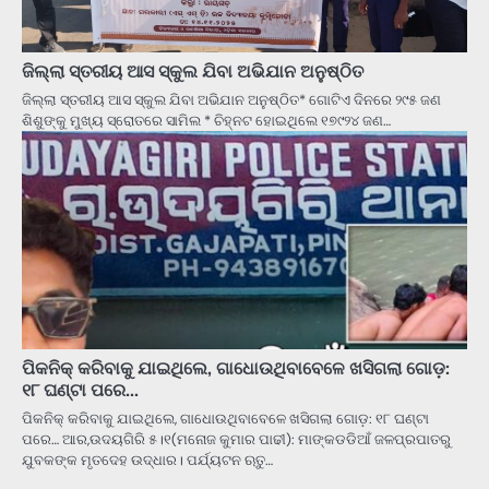
ଜିଲ୍ଲା ସ୍ତରୀୟ ଆସ ସ୍କୁଲ ଯିବା ଅଭିଯାନ ଅନୁଷ୍ଠିତ
ଜିଲ୍ଲା ସ୍ତରୀୟ ଆସ ସ୍କୁଲ ଯିବା ଅଭିଯାନ ଅନୁଷ୍ଠିତ* ଗୋଟିଏ ଦିନରେ ୨୯୫ ଜଣ
ଶିଶୁଙ୍କୁ ମୁଖ୍ୟ ସ୍ରୋତରେ ସାମିଲ * ଚିହ୍ନଟ ହୋଇଥିଲେ ୧୭୯୨୪ ଜଣ…
ପିକନିକ୍‌ କରିବାକୁ ଯାଇଥିଲେ, ଗାଧୋଉଥିବାବେଳେ ଖସିଗଲା ଗୋଡ଼:
୧୮ ଘଣ୍ଟା ପରେ…
ପିକନିକ୍‌ କରିବାକୁ ଯାଇଥିଲେ, ଗାଧୋଉଥିବାବେଳେ ଖସିଗଲା ଗୋଡ଼: ୧୮ ଘଣ୍ଟା
ପରେ… ଆର,ଉଦୟଗିରି ୫।୧(ମନୋଜ କୁମାର ପାଢୀ): ମାଙ୍କଡଡିଆଁ ଜଳପ୍ରପାତରୁ
ଯୁବକଙ୍କ ମୃତଦେହ ଉଦ୍ଧାର। ପର୍ଯ୍ୟଟନ ଋତୁ…