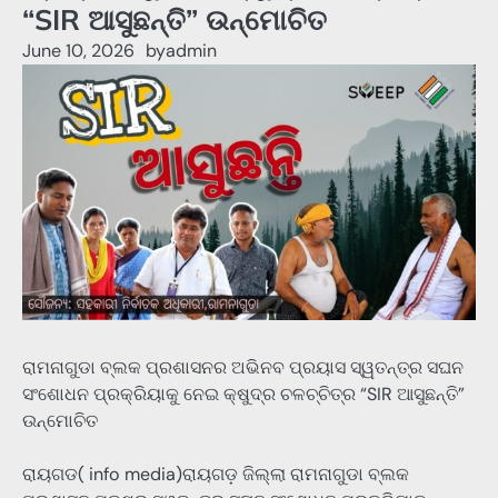
“SIR ଆସୁଛନ୍ତି” ଉନ୍ମୋଚିତ
June 10, 2026
by
admin
ରାମନାଗୁଡା ବ୍ଲକ ପ୍ରଶାସନର ଅଭିନବ ପ୍ରୟାସ ସ୍ୱତନ୍ତ୍ର ସଘନ
ସଂଶୋଧନ ପ୍ରକ୍ରିୟାକୁ ନେଇ କ୍ଷୁଦ୍ର ଚଳଚ୍ଚିତ୍ର “SIR ଆସୁଛନ୍ତି”
ଉନ୍ମୋଚିତ
ରାୟଗଡ( info media)ରାୟଗଡ଼ ଜିଲ୍ଲା ରାମନାଗୁଡା ବ୍ଲକ