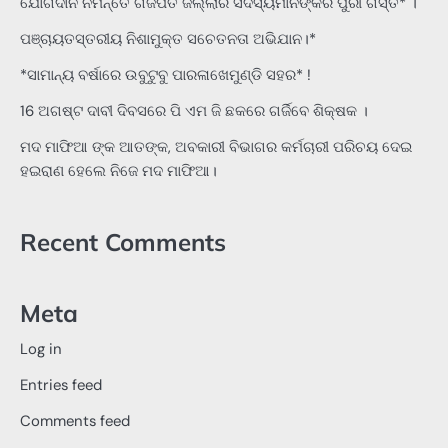
ଯୋଗଦାନ ନିମନ୍ତେ ଗଜପତି ଜିଲ୍ଲାର ସଦସ୍ୟମାନଙ୍କର ପୁରୀ ଗସ୍ତ* ।
ପଞ୍ଚାୟତସ୍ତରୀୟ ନିଶାମୁକ୍ତ ସଚେତନତା ଅଭିଯାନ।*
*ସାମାନ୍ୟ ବର୍ଷାରେ ଉବୁଟୁବୁ ପାରଳାଖେମୁଣ୍ଡି ସହର* !
16 ଅଗଷ୍ଟ ଦାବୀ ଦିବସରେ ପି ଏମ ଜି ଛକରେ ଗର୍ଜିବେ ଶିକ୍ଷକ ।
ମଦ ମାଫିଆ ଙ୍କ ଆତଙ୍କ, ଅବକାରୀ ବିଭାଗର କର୍ମଚାରୀ ପରିଚୟ ଦେଇ
ହଇରାଣ ହେଲେ ନିଜେ ମଦ ମାଫିଆ।
Recent Comments
Meta
Log in
Entries feed
Comments feed