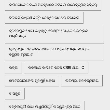
ବାରିପଦାରେ ଚଳନ୍ତା ଅବସ୍ଥାରେ ଜଳିଗଲା ଇଲେକ୍ଟ୍ରିକ୍ ସ୍କୁଟର୍
ବିଲିଭର୍ସ ଇଷ୍ଟର୍ଣ ଚର୍ଚ୍ଚ ତେଙ୍ଗେଡ଼ାପଥର ଟିକାବାଲି
ବ୍ରହ୍ମପୁର ଧୋବା ବନ୍ଧହୁଡ଼ା ଭେଣ୍ଡିଂ ଜୋନ୍‌ରେ ଭୟଙ୍କର
ଅଗ୍ନିକାଣ୍ଡ
ବ୍ରହ୍ମପୁର ବଡ଼ ଡାକ୍ତରଖାନାରେ ଅସ୍ତ୍ରୋପଚାର ସମୟରେ
ବିଦ୍ୟୁତ ବ୍ୟାଘାତ
ଭତ୍ତା
ଭିଜିଲାନ୍ସ ଜାଲରେ କଟକ CRRI ଥାନା IIC
ମୋଟରସାଇକେଲ ମୁହାଁମୁହିଁ ଧକ୍କା
ଲରମ୍ଭା ମହାବିଦ୍ୟାଳୟ
ସଂସ୍କୃତି
ସମ୍ବଲପୁରୀ ଭାଷା ମାଧୁର୍ଯ୍ୟପୂର୍ଣ ଓ ସ୍ୱତନ୍ତ୍ର ଅଟେ