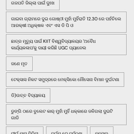
ଗଜପତି ଜିଲ୍ଲା ପାଇଁ ଦୁଃଖ
ଗାଇବା ଗ୍ରାମରେ ଦୁଇ ଗୋଷ୍ଠୀ ମୁହାଁ ମୁହିଁରାତି 12.30 ରେ ପହଁଚିଲେ
ଆରକ୍ଷୀ ଅଧିକ୍ଷକ ଏବଂ ଏସ ଡି ପି ଓ
ଛାତ୍ର ମୃତ୍ୟୁ ପାଇଁ KIIT ବିଶ୍ୱବିଦ୍ୟାଳୟର 'ଅବୈଧ
କାର୍ଯ୍ୟକଳାପ'କୁ ଦାୟୀ କରିଛି UGC ପ୍ୟାନେଲ
ଜଣେ ମୃତ
ଟେକ୍ସାସ ନିକଟ ସମୁଦ୍ରରେ ମେକ୍ସିକୋ ନୌସେନା ବିମାନ ଦୁର୍ଘଟଣା
ଡି)ଉଚ୍ଚ ବିଦ୍ୟାଳୟ
ଡୁଙ୍ଗି ଠାରେ ବୁଲେଟ କାର୍ ମୁହାଁ ମୁହିଁ ଧକ୍କାରେ ଜଳିଗଲା ଦୁଇଟି
ଗାଡି
ଦୀର୍ଘ ମାସ ବିତିଲା
ଦୁର୍ଗମ ରେ ଦୁର୍ଦ୍ଦଶା
ନକ୍ସଲ