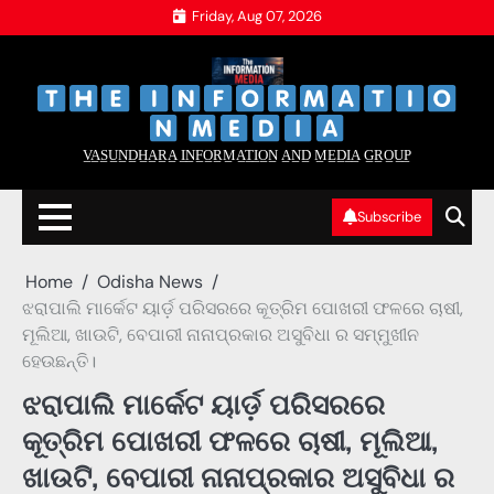
Skip
Friday, Aug 07, 2026
to
content
‌
‌
V̲A̲S̲U̲N̲D̲H̲A̲R̲A̲ I̲N̲F̲O̲R̲M̲A̲T̲I̲O̲N̲ A̲N̲D̲ M̲E̲D̲I̲A̲ G̲R̲O̲U̲P̲
Subscribe
Home
Odisha News
ଝରାପାଲି ମାର୍କେଟ ୟାର୍ଡ଼ ପରିସରରେ କୂତ୍ରିମ ପୋଖରୀ ଫଳରେ ଚାଷୀ,
ମୂଲିଆ, ଖାଉଟି, ବେପାରୀ ନାନାପ୍ରକାର ଅସୁବିଧା ର ସମ୍ମୁଖୀନ
ହେଉଛନ୍ତି।
ଝରାପାଲି ମାର୍କେଟ ୟାର୍ଡ଼ ପରିସରରେ
କୂତ୍ରିମ ପୋଖରୀ ଫଳରେ ଚାଷୀ, ମୂଲିଆ,
ଖାଉଟି, ବେପାରୀ ନାନାପ୍ରକାର ଅସୁବିଧା ର