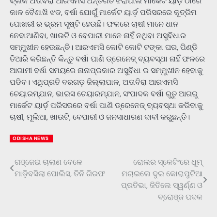
ବ୍ଲକ ଅତାବିରା ଆରଏମସି ଅନ୍ତର୍ଗତ ଝରାପାଲି ମାର୍କେଟ ୟାର୍ଡ଼ ଠାରେ
କାଳ ବୈଶାଖି ଝଡ, ବର୍ଷା ଯୋଗୁଁ ମାର୍କେଟ ୟାର୍ଡ଼ ପରିସରରେ କୂତ୍ରିମ
ପୋଖରୀ ର ଭ୍ରମ ସୃଷ୍ଟି ହେଉଛି। ଫଳରେ ଚାଷୀ ମାନେ ଧାନ
ନେବାଆଣିବା, ଖାଉଟି ଓ ବେପାରୀ ମାନେ ନାହିଁ ନଥିବା ଅସୁବିଧାର
ସମ୍ମୁଖୀନ ହେଉଛନ୍ତି। ଆରଏମସି କୋଟି କୋଟି ଟଙ୍କା ଘର, ପିଣ୍ଡି
ତିଆରି କରିଛନ୍ତି କିନ୍ତୁ ବର୍ଷା ପାଣି ଡ୍ରେନେଜ୍ ବ୍ୟବସ୍ଥା ନାହିଁ ଫଳରେ
ଆଗାମୀ ବର୍ଷା ସମୟରେ ନାନାପ୍ରକାର ଅସୁବିଧା ର ସମ୍ମୁଖୀନ ହେବାକୁ
ପଡିବ। ଏଥିପ୍ରତି ବରଗଡ଼ ଜିଲ୍ଲାପାଳ, ଅତାବିରା ଆରଏମସି
ଚେୟାରମ୍ଯାନ, ଭାଇସ ଚେୟାରମ୍ଯାନ, ସଂପାଦକ ବର୍ଷା ରୁତୁ ଆଗରୁ
ମାର୍କେଟ ୟାର୍ଡ଼ ପରିସରରେ ବର୍ଷା ପାଣି ଡ୍ରେନେଜ୍ ବ୍ୟବସ୍ଥା କରିବାକୁ
ଚାଷୀ, ମୂଲିଆ, ଖାଉଟି, ବେପାରୀ ଓ ଜନସାଧାରଣ ଦାବୀ କରୁଛନ୍ତି।
ODISHA NEWS
ଗଞ୍ଜେଇ ଚାଲାଣ ବେଳେ
ରୋଲର ସ୍କେଟିଂରେ ଧୂମ୍
Post
ମାଡ଼ିବସିଲା ପୋଲିସ, ତିନି ଗିରଫ
ମଚାଇଲେ ଦୁଇ କୋରାପୁଟିଆ
navigation
ପ୍ରତିଭା, ଜିତିଲେ ସ୍ୱର୍ଣ୍ଣ ଓ
ବ୍ରୋଞ୍ଜ ପଦକ