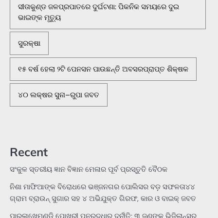
ସୀତାକୁଣ୍ଡ ଜଳପ୍ରପାତରେ ଦୁର୍ଘଟଣା: ପିକନିକ ସମୟରେ ଦୁଇ
ଭାଇଙ୍କ ମୃତ୍ୟୁ
ସୁରକ୍ଷା
୧୫ ବର୍ଷ ହେଲା ୨ଟି ପେନସନ ପାଉଛନ୍ତି ଅବସରପ୍ରାପ୍ତ ଶିକ୍ଷକ
୪୦ ଲକ୍ଷର ସୁନା–ରୁପା ଜବତ
Recent
ସଂକୁଳ ସ୍ତରୀୟ ଜ୍ଞାନ ବିଜ୍ଞାନ ମେଳାର ପୂର୍ବ ପ୍ରସ୍ତୁତି ବୈଠକ
ନିଶା ମାଫିଆଙ୍କ ବିରୋଧରେ ଭଞ୍ଜନଗର ପୋଲିସର ବଡ଼ ସଫଳତା୪୪
ଗ୍ରାମ ବ୍ରାଉନ୍ ସୁଗାର ସହ ୪ ଅଭିଯୁକ୍ତ ଗିରଫ, କାର ଓ ବାଇକ୍ ଜବତ
ପାରଳାଖେମୁଣ୍ଡି ପୋଖରୀ ପୁନରୁଦ୍ଧାର ଦୁର୍ନୀତି: ୩ ଜଣଙ୍କୁ ଭିଜିଲାନ୍ସର