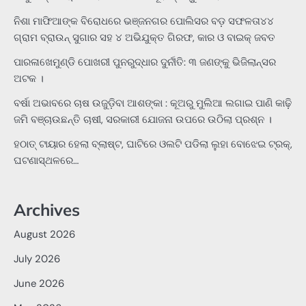
ନିଶା ମାଫିଆଙ୍କ ବିରୋଧରେ ଭଞ୍ଜନଗର ପୋଲିସର ବଡ଼ ସଫଳତା୪୪
ଗ୍ରାମ ବ୍ରାଉନ୍ ସୁଗାର ସହ ୪ ଅଭିଯୁକ୍ତ ଗିରଫ, କାର ଓ ବାଇକ୍ ଜବତ
ପାରଳାଖେମୁଣ୍ଡି ପୋଖରୀ ପୁନରୁଦ୍ଧାର ଦୁର୍ନୀତି: ୩ ଜଣଙ୍କୁ ଭିଜିଲାନ୍ସର
ଅଟକ ।
ବର୍ଷା ଅଭାବରେ ଚାଷ ଉଜୁଡ଼ିବା ଆଶଙ୍କା : କୂଅରୁ ମୁଲିଆ ଲଗାଇ ପାଣି କାଢ଼ି
ଜମି ବଞ୍ଚାଉଛନ୍ତି ଚାଷୀ, ସରକାରୀ ଯୋଜନା ଉପରେ ଉଠିଲା ପ୍ରଶ୍ନ ।
ହଠାତ୍‌ ଟାୟାର ହେଲା ବ୍ଲାଷ୍ଟ, ଘାଟିରେ ଓଲଟି ପଡିଲା ଲୁହା ବୋଝେଇ ଟ୍ରକ୍‌,
ଘଟଣାସ୍ଥଳରେ…
Archives
August 2026
July 2026
June 2026