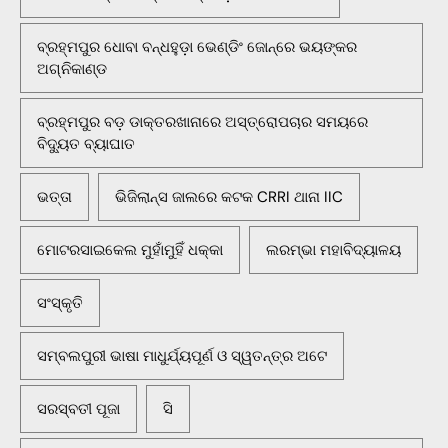
ବ୍ରହ୍ମପୁର ଧୋବା ବନ୍ଧହୁଡ଼ା ଭେଣ୍ଡିଂ ଜୋନ୍‌ରେ ଭୟଙ୍କର
ଅଗ୍ନିକାଣ୍ଡ
ବ୍ରହ୍ମପୁର ବଡ଼ ଡାକ୍ତରଖାନାରେ ଅସ୍ତ୍ରୋପଚାର ସମୟରେ
ବିଦ୍ୟୁତ ବ୍ୟାଘାତ
ଭତ୍ତା
ଭିଜିଲାନ୍ସ ଜାଲରେ କଟକ CRRI ଥାନା IIC
ମୋଟରସାଇକେଲ ମୁହାଁମୁହିଁ ଧକ୍କା
ଲରମ୍ଭା ମହାବିଦ୍ୟାଳୟ
ସଂସ୍କୃତି
ସମ୍ବଲପୁରୀ ଭାଷା ମାଧୁର୍ଯ୍ୟପୂର୍ଣ ଓ ସ୍ୱତନ୍ତ୍ର ଅଟେ
ସରସ୍ବତୀ ପୂଜା
ସି