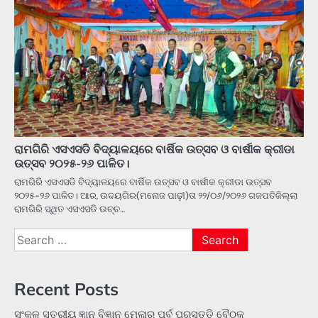
ରାମଗିରି ଏସଏସଡି ବିଦ୍ୟାଳୟରେ ବାର୍ଷିକ ଉତ୍ସବ ଓ ବାର୍ଷୀକ କ୍ରୀଡା
ଉତ୍ସବ ୨୦୨୫-୨୬ ପାଳିତ।
ରାମଗିରି ଏସଏସଡି ବିଦ୍ୟାଳୟରେ ବାର୍ଷିକ ଉତ୍ସବ ଓ ବାର୍ଷୀକ କ୍ରୀଡା ଉତ୍ସବ
୨୦୨୫-୨୬ ପାଳିତ। ଆର, ଉଦୟଗିର(ମନୋଜ ପାଢ଼ୀ)ତା ୨୨/୦୬/୨୦୨୬ ଗଜପତିଜିଲ୍ଲା
ରାମଗିରି ସ୍ଥିତ ଏସଏସଡି ଉଚ୍ଚ…
Search
for:
Recent Posts
ସଂକୁଳ ସ୍ତରୀୟ ଜ୍ଞାନ ବିଜ୍ଞାନ ମେଳାର ପୂର୍ବ ପ୍ରସ୍ତୁତି ବୈଠକ