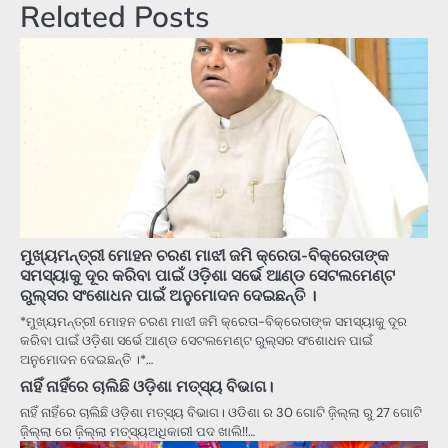
Related Posts
ମୁଖ୍ୟମନ୍ତ୍ରୀ ମୋହନ ଚରଣ ମାଝୀ ଜମି କ୍ରେତା-ବିକ୍ରେତାଙ୍କ
ସମସ୍ୟାକୁ ଦୂର କରିବା ପାଇଁ ଓଡ଼ିଶା ସର୍ଭେ ଆଣ୍ଡ ସେଟଲମେଣ୍ଟ
ରୁଲ୍ସର ସଂଶୋଧନ ପାଇଁ ଅନୁମୋଦନ ଦେଇଛନ୍ତି ।
*ମୁଖ୍ୟମନ୍ତ୍ରୀ ମୋହନ ଚରଣ ମାଝୀ ଜମି କ୍ରେତା-ବିକ୍ରେତାଙ୍କ ସମସ୍ୟାକୁ ଦୂର
କରିବା ପାଇଁ ଓଡ଼ିଶା ସର୍ଭେ ଆଣ୍ଡ ସେଟଲମେଣ୍ଟ ରୁଲ୍ସର ସଂଶୋଧନ ପାଇଁ
ଅନୁମୋଦନ ଦେଇଛନ୍ତି ।*…
ନାହିଁ ନାହିଁରେ ଚାଲିଛି ଓଡ଼ିଶା ମତ୍ସ୍ୟ ବିଭାଗ।
ନାହିଁ ନାହିଁରେ ଚାଲିଛି ଓଡ଼ିଶା ମତ୍ସ୍ୟ ବିଭାଗ। ଓଡିଶା ର 30 ଗୋଟି ଜ଼ିଲ୍ଲା ରୁ 27 ଗୋଟି
ଜ଼ିଲ୍ଲା ରେ ଜ଼ିଲ୍ଲା ମତ୍ସ୍ୟଅଧିକାରୀ ପଦ ଖାଲି!!…