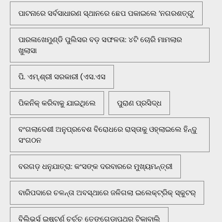
ପାଟନାରେ ସର୍ବସାଧାରଣ ସ୍ଥାନରେ ଛେପ ପକାଇଲେ ‘ନଗରଶତ୍ରୁ’
ପାରଳାଖେମୁଣ୍ଡି ପୁଲିସର ବଡ଼ ସଫଳତା: ୪ଟି ଚୋରି ମାମଲାର
ଖୁଲାସା
ପି. ଏମ୍.ଶ୍ରୀ ସରକାରୀ (ଏସ.ଏସ
ପିକନିକ୍‌ କରିବାକୁ ଯାଇଥିଲେ
ପୁରାଣ ପ୍ରସିଦ୍ଧ
ବଂଗଲାଦେଶୀ ଅନୁପ୍ରବେଶ ବିରୋଧରେ ରାସ୍ତାକୁ ଓହ୍ଲାଇଲେ ହିନ୍ଦୁ
ସଂଗଠନ
ବରଗଡ଼ ଧନୁଯାତ୍ରା: କଂସଙ୍କ ଦରବାରରେ ମୁଖ୍ୟମନ୍ତ୍ରୀ
ବାରିପଦାରେ ଚଳନ୍ତା ଅବସ୍ଥାରେ ଜଳିଗଲା ଇଲେକ୍ଟ୍ରିକ୍ ସ୍କୁଟର୍
ବିଲିଭର୍ସ ଇଷ୍ଟର୍ଣ ଚର୍ଚ୍ଚ ତେଙ୍ଗେଡ଼ାପଥର ଟିକାବାଲି