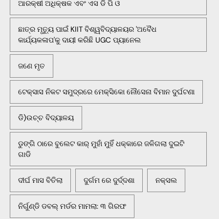
ଆରକ୍ଷୀ ଅଧିକ୍ଷକ ଏବଂ ଏସ ଡି ପି ଓ
ଛାତ୍ର ମୃତ୍ୟୁ ପାଇଁ KIIT ବିଶ୍ୱବିଦ୍ୟାଳୟର 'ଅବୈଧ
କାର୍ଯ୍ୟକଳାପ'କୁ ଦାୟୀ କରିଛି UGC ପ୍ୟାନେଲ
ଜଣେ ମୃତ
ଟେକ୍ସାସ ନିକଟ ସମୁଦ୍ରରେ ମେକ୍ସିକୋ ନୌସେନା ବିମାନ ଦୁର୍ଘଟଣା
ଡି)ଉଚ୍ଚ ବିଦ୍ୟାଳୟ
ଡୁଙ୍ଗି ଠାରେ ବୁଲେଟ କାର୍ ମୁହାଁ ମୁହିଁ ଧକ୍କାରେ ଜଳିଗଲା ଦୁଇଟି
ଗାଡି
ଦୀର୍ଘ ମାସ ବିତିଲା
ଦୁର୍ଗମ ରେ ଦୁର୍ଦ୍ଦଶା
ନକ୍ସଲ
ନିର୍ଗୁଣ୍ଡି ଡବଲ୍ ମର୍ଡର ମାମଲା: ୩ ଗିରଫ