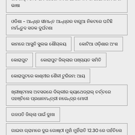
ଭାଷା
ଓଡିଶା - ଆନ୍ଧ୍ର ସୀମାନ୍ତ ଆନ୍ଧ୍ରର ବାରୁଆ ନିକଟରେ ଘଟିଛି
ମର୍ମନ୍ତୁଦ ସଡକ ଦୁର୍ଘଟଣା
କାମରେ ଆସୁନି ସୁଲଭ ଶୌଚାଳୟ
କୋଟିଆ ଓଡ଼ିଶାର ଅଂଶ
କୋରାପୁଟ
କୋରାପୁଟ ଜିଲ୍ଲାର ପଞ୍ଚାୟତ ସମିତି
କୋରାପୁଟରେ କାଶ୍ମୀର ଶୈଳୀ ଟୁରିଜମ: ଆୟ
ଖ୍ରୀଷ୍ଟମାସ ଅବସରରେ ଦିଲ୍ଲୀର କ୍ୟାଥେଡ୍ରାଲ୍ ଚର୍ଚ୍ଚରେ
ପହଞ୍ଚିଲେ ପ୍ରଧାନମନ୍ତ୍ରୀ ନରେନ୍ଦ୍ର ମୋଦୀ
ଗଜପତି ଜିଲ୍ଲା ପାଇଁ ଦୁଃଖ
ଗାଇବା ଗ୍ରାମରେ ଦୁଇ ଗୋଷ୍ଠୀ ମୁହାଁ ମୁହିଁରାତି 12.30 ରେ ପହଁଚିଲେ