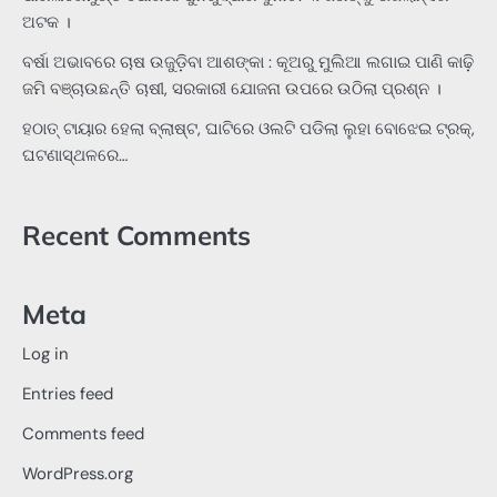
ଅଟକ ।
ବର୍ଷା ଅଭାବରେ ଚାଷ ଉଜୁଡ଼ିବା ଆଶଙ୍କା : କୂଅରୁ ମୁଲିଆ ଲଗାଇ ପାଣି କାଢ଼ି
ଜମି ବଞ୍ଚାଉଛନ୍ତି ଚାଷୀ, ସରକାରୀ ଯୋଜନା ଉପରେ ଉଠିଲା ପ୍ରଶ୍ନ ।
ହଠାତ୍‌ ଟାୟାର ହେଲା ବ୍ଲାଷ୍ଟ, ଘାଟିରେ ଓଲଟି ପଡିଲା ଲୁହା ବୋଝେଇ ଟ୍ରକ୍‌,
ଘଟଣାସ୍ଥଳରେ…
Recent Comments
Meta
Log in
Entries feed
Comments feed
WordPress.org