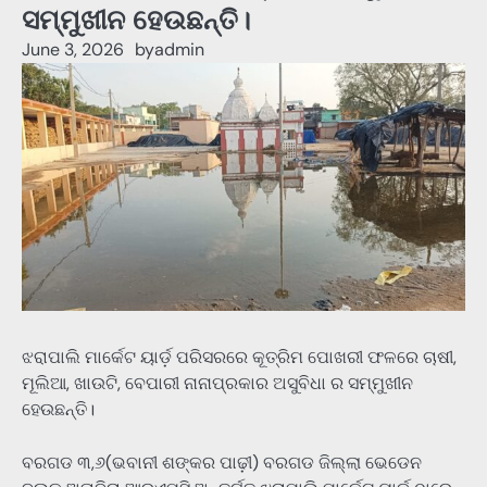
ସମ୍ମୁଖୀନ ହେଉଛନ୍ତି।
June 3, 2026
by
admin
ଝରାପାଲି ମାର୍କେଟ ୟାର୍ଡ଼ ପରିସରରେ କୂତ୍ରିମ ପୋଖରୀ ଫଳରେ ଚାଷୀ,
ମୂଲିଆ, ଖାଉଟି, ବେପାରୀ ନାନାପ୍ରକାର ଅସୁବିଧା ର ସମ୍ମୁଖୀନ
ହେଉଛନ୍ତି।
ବରଗଡ ୩,୬(ଭବାନୀ ଶଙ୍କର ପାଢ଼ୀ) ବରଗଡ ଜିଲ୍ଲା ଭେଡେନ