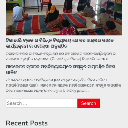
ଟିକାବାଲି ବ୍ଲକ ର ବିଭିନ୍ନ ବିଦ୍ୟାଳୟ ରେ ନବ ସାକ୍ଷର ଭାରତ
କାର୍ଯ୍ୟକ୍ରମ ର ପରୀକ୍ଷା ଅନୁଷ୍ଠିତ
ଟିକାବାଲି ବ୍ଲକ ର ବିଭିନ୍ନ ବିଦ୍ୟାଳୟ ରେ ନବ ସାକ୍ଷର ଭାରତ କାର୍ଯ୍ୟକ୍ରମ ର
ପରୀକ୍ଷା ଅନୁଷ୍ଠିତ କନ୍ଧମାଳ : (ରିପୋର୍ଟ କୁନା ଦିଗାଲ) ଟିକାବାଲି ଗୋଷ୍ଠୀ…
ମୀନକେତନ ସ୍ନାତକ ମହାବିଦ୍ୟାଳୟରେ ସଂସ୍କୃତ ସାପ୍ତାହିକ ଦିବସ
ପାଳିତ
ମୀନକେତନ ସ୍ନାତକ ମହାବିଦ୍ୟାଳୟରେ ସଂସ୍କୃତ ସାପ୍ତାହିକ ଦିବସ ପାଳିତ ।
ଗଜପତି(ମନୋଜ ପାଢୀ) : ମୀନକେତନ ସ୍ନାତକ ମହାବିଦ୍ୟାଳୟରେ ସଂସ୍କୃତ ସାପ୍ତାହିକ
ଦିବସ ମହାସମାରୋହ ଅନୁଷ୍ଠିତ ହେଇଥିଲା |ମହାବିଦ୍ୟାଳୟର…
Search
for:
Recent Posts