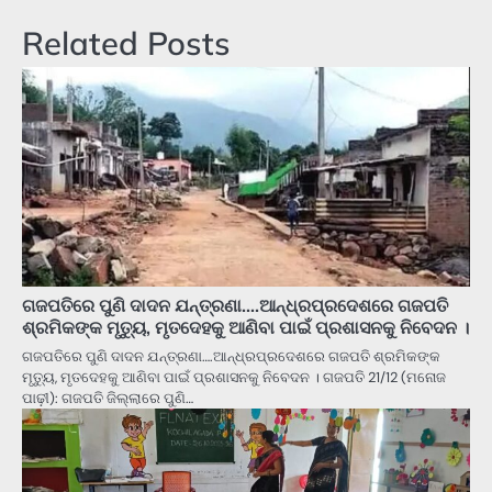
Related Posts
ଗଜପତିରେ ପୁଣି ଦାଦନ ଯନ୍ତ୍ରଣା….ଆନ୍ଧ୍ରପ୍ରଦେଶରେ ଗଜପତି
ଶ୍ରମିକଙ୍କ ମୃତ୍ୟୁ, ମୃତଦେହକୁ ଆଣିବା ପାଇଁ ପ୍ରଶାସନକୁ ନିବେଦନ ।
ଗଜପତିରେ ପୁଣି ଦାଦନ ଯନ୍ତ୍ରଣା….ଆନ୍ଧ୍ରପ୍ରଦେଶରେ ଗଜପତି ଶ୍ରମିକଙ୍କ
ମୃତ୍ୟୁ, ମୃତଦେହକୁ ଆଣିବା ପାଇଁ ପ୍ରଶାସନକୁ ନିବେଦନ । ଗଜପତି 21/12 (ମନୋଜ
ପାଢ଼ୀ): ଗଜପତି ଜିଲ୍ଲାରେ ପୁଣି…