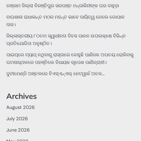
ଗଞ୍ଜାମ ଜିଲ୍ଲା ବିରଞ୍ଚିପୁର ସରପଞ୍ଚ ମନ୍ଦାକିନୀଙ୍କ ଘର ବାହୁଡ଼ା
ବାଘଶାଳା ରାଧାକାନ୍ତ ମଠର ମହନ୍ତ ଭାବେ ଦାୟିତ୍ୱ ନେଲେ ଗୋପାଳ
ଦାସ।
ଜିଲ୍ଲାସ୍ତରୀୟ ୮୦ତମ ସ୍ୱାଧୀନତା ଦିବସ ପାଳନ ଉପଲକ୍ଷେ ବିଭିନ୍ନ
ପ୍ରତିଯୋଗିତା ଅନୁଷ୍ଠିତ।
ପାଇପ୍‌ରେ ଟ୍ୟାପ୍‌ ନଥିବାରୁ ରାସ୍ତାରେ ବୋହୁଛି ପାଣିଜଳ ଅପଚୟ ରୋକିବାକୁ
ଘଟଣାସ୍ଥଳରେ ପହଞ୍ଚିଲେ ବିଧାୟକ ରୂପେଶ ପାଣିଗ୍ରାହୀ।
ଦୁତୀମେଣ୍ଡି ଅଞ୍ଚଳରେ ବିଏସ୍‌ଏନ୍‌ଏଲ୍‌ ନେଟୱାର୍କ ଅଚଳ…
Archives
August 2026
July 2026
June 2026