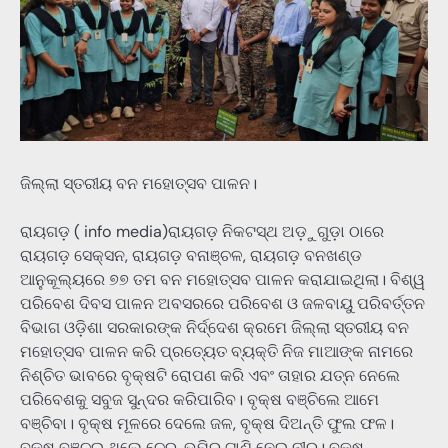
ଜିଲ୍ଲା ସ୍ତରୀୟ ବନ ମହୋତ୍ସବ ପାଳନ।
ରାୟଗଡ଼ ( info media)ରାୟଗଡ଼ ନିକଟସ୍ଥ ଅଡ଼ୁଗୁଡ଼ା ଠାରେ
ରାୟଗଡ଼ ସେକ୍ସନ, ରାୟଗଡ଼ ବନାଞ୍ଚଳ, ରାୟଗଡ଼ ବନଖଣ୍ଡ
ଆନୁକୂଲ୍ୟରେ ୭୭ ତମ ବନ ମହୋତ୍ସବ ପାଳନ କରାଯାଇଥିଲା। ବିଶ୍ୱ
ପରିବେଶ ଦିବସ ପାଳନ ଅବସରରେ ପରିବେଶ ଓ ଜଳବାୟୁ ପରିବର୍ତ୍ତନ
ବିଭାଗ ଓଡ଼ିଶା ସରକାରଙ୍କ ନିର୍ଦ୍ଦେଶ କ୍ରମେ ଜିଲ୍ଲା ସ୍ତରୀୟ ବନ
ମହୋତ୍ସବ ପାଳନ କରି ପ୍ରତ୍ୟେତ ବ୍ୟକ୍ତି ନିଜ ମାଆଙ୍କ ନାମରେ
ନିଶ୍ଚିତ ଭାବରେ ବୃକ୍ଷଟି ରୋପଣ କରି ଏବଂ ତାହାର ଯତ୍ନ ନେଲେ
ପରିବେଶକୁ ସବୁଜ ସୁନ୍ଦର କରିପାରିବ। ବୃକ୍ଷ ବଞ୍ଚିଲେ ଆମେ
ବଞ୍ଚିବା। ବୃକ୍ଷ ମୂଳରେ ଦେଲେ ଜଳ, ବୃକ୍ଷ ଦିଅନ୍ତି ଫୁଲ ଫଳ।
ବୃକ୍ଷ ବଞ୍ଚଇ ଥିଲେ ଚେର, ଭୂମିରୁ ଟାଣି ନେଇ ନୀର। ବୃକ୍ଷ