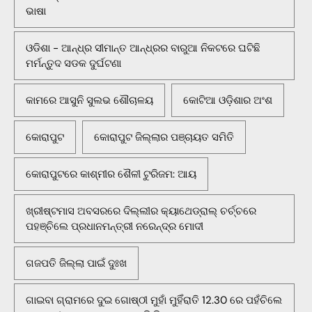
ଭାଷା
ଓଡିଶା - ଆନ୍ଧ୍ର ସୀମାନ୍ତ ଆନ୍ଧ୍ରର ବାରୁଆ ନିକଟରେ ଘଟିଛି
ମର୍ମନ୍ତୁଦ ସଡକ ଦୁର୍ଘଟଣା
କାମରେ ଆସୁନି ସୁଲଭ ଶୌଚାଳୟ
କୋଟିଆ ଓଡ଼ିଶାର ଅଂଶ
କୋରାପୁଟ
କୋରାପୁଟ ଜିଲ୍ଲାର ପଞ୍ଚାୟତ ସମିତି
କୋରାପୁଟରେ କାଶ୍ମୀର ଶୈଳୀ ଟୁରିଜମ: ଆୟ
ଖ୍ରୀଷ୍ଟମାସ ଅବସରରେ ଦିଲ୍ଲୀର କ୍ୟାଥେଡ୍ରାଲ୍ ଚର୍ଚ୍ଚରେ
ପହଞ୍ଚିଲେ ପ୍ରଧାନମନ୍ତ୍ରୀ ନରେନ୍ଦ୍ର ମୋଦୀ
ଗଜପତି ଜିଲ୍ଲା ପାଇଁ ଦୁଃଖ
ଗାଇବା ଗ୍ରାମରେ ଦୁଇ ଗୋଷ୍ଠୀ ମୁହାଁ ମୁହିଁରାତି 12.30 ରେ ପହଁଚିଲେ