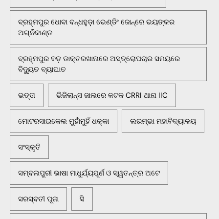
ବ୍ରହ୍ମପୁର ଧୋବା ବନ୍ଧହୁଡ଼ା ଭେଣ୍ଡିଂ ଜୋନ୍‌ରେ ଭୟଙ୍କର
ଅଗ୍ନିକାଣ୍ଡ
ବ୍ରହ୍ମପୁର ବଡ଼ ଡାକ୍ତରଖାନାରେ ଅସ୍ତ୍ରୋପଚାର ସମୟରେ
ବିଦ୍ୟୁତ ବ୍ୟାଘାତ
ଭତ୍ତା
ଭିଜିଲାନ୍ସ ଜାଲରେ କଟକ CRRI ଥାନା IIC
ମୋଟରସାଇକେଲ ମୁହାଁମୁହିଁ ଧକ୍କା
ଲରମ୍ଭା ମହାବିଦ୍ୟାଳୟ
ସଂସ୍କୃତି
ସମ୍ବଲପୁରୀ ଭାଷା ମାଧୁର୍ଯ୍ୟପୂର୍ଣ ଓ ସ୍ୱତନ୍ତ୍ର ଅଟେ
ସରସ୍ବତୀ ପୂଜା
ସି