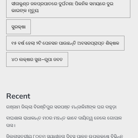
ସୀତାକୁଣ୍ଡ ଜଳପ୍ରପାତରେ ଦୁର୍ଘଟଣା: ପିକନିକ ସମୟରେ ଦୁଇ
ଭାଇଙ୍କ ମୃତ୍ୟୁ
ସୁରକ୍ଷା
୧୫ ବର୍ଷ ହେଲା ୨ଟି ପେନସନ ପାଉଛନ୍ତି ଅବସରପ୍ରାପ୍ତ ଶିକ୍ଷକ
୪୦ ଲକ୍ଷର ସୁନା–ରୁପା ଜବତ
Recent
ଗଞ୍ଜାମ ଜିଲ୍ଲା ବିରଞ୍ଚିପୁର ସରପଞ୍ଚ ମନ୍ଦାକିନୀଙ୍କ ଘର ବାହୁଡ଼ା
ବାଘଶାଳା ରାଧାକାନ୍ତ ମଠର ମହନ୍ତ ଭାବେ ଦାୟିତ୍ୱ ନେଲେ ଗୋପାଳ
ଦାସ।
ଜିଲ୍ଲାସ୍ତରୀୟ ୮୦ତମ ସ୍ୱାଧୀନତା ଦିବସ ପାଳନ ଉପଲକ୍ଷେ ବିଭିନ୍ନ