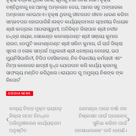
ବଞ୍ଚିଥିବାରୁ ସେ ଆମକୁ ଅମ୍ଳଜାନ ଦେଇ, ଆମର ସବୁ ଅଙ୍ଗାରକା
ଅମ୍ଳଜାନ ନେଇଥାଏ। ବୃକ୍ଷ ଥିବାରୁ ଜୀବଜଗତ ଜୀବନ ଧାରଣ କରିବା
ସମ୍ଭବପର ହୋଇପାରିଛି।ଉକ୍ତ କାର୍ଯ୍ୟକ୍ରମରେ ସ୍ଥାନୀୟ ବିଧାୟକ
ଶ୍ରୀ କାଡ୍ରାକା ଆପଲାସ୍ୱାମୀ, ଅତିରିକ୍ତ ଜିଲାପାଳ ଶ୍ରୀ ନବୀନ
ଚନ୍ଦ୍ର ନାୟକ, ସେକେଣ୍ଡ କମେଣ୍ଡେଣ୍ଟ ଶ୍ରୀ ସଞ୍ଜୟ କୁମାର
ରାଉତ, ଡେପୁଟି କମେଣ୍ଡେଣ୍ଟ ଶ୍ରୀ ସଲିମ କୁମାର, ଇଁ ଚାର୍ଜ ଜିଲ୍ଲା
ସୂଚନା ଓ ଲୋକ ସମ୍ପର୍କ ଅଧିକାରୀ ଶ୍ରୀ ଧନଞ୍ଜୟ ବେହେରା, ଇଓ
ମ୍ୟୁନିସିପାଲିଟୀ, ବିଡିଓ ତହସିଲଦାର, ନିଜ ବିଭାଗୀୟ କର୍ମଚାରୀ ଏବଂ
ମିଟ୍ସ କଲେଜର ଛାତ୍ରୀ ବୃନ୍ଦ ଯୋଗଦାନ କରି କାର୍ଯ୍ୟ କ୍ରମକୁ
ସାଫଲ୍ୟ ମଣ୍ଡିତ କରିଥିଲେ।।ରାୟଗଡ ରୁ ଅମୁଲ୍ୟ ନିଶଙ୍କ ଙ୍କ
ରିପୋର୍ଟ
ODISHA NEWS
ବାଲ୍ୟ ବିବାହ ମୁକ୍ତ ରାୟଗଡ଼
ରେମଣ୍ଡା ଠାରେ ବର୍ଷା ଜଳ
Post
ଜିଲ୍ଲା ଗଠନ ନିମନ୍ତେ
ନିଷ୍କାସନ ପାଇଁ ଡ୍ରେନେଜ୍
navigation
ଅଭିମୁଖୀକରଣ କାର୍ଯ୍ୟକ୍ରମ
ସୁବିଧା କରିବା ପାଇଁ
ଅନୁଷ୍ଠିତ
ଜନସାଧାରଣକଂ ଦାବି ହେଉଛି।