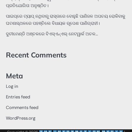
ପ୍ରତିଯୋଗିତା ଅନୁଷ୍ଠିତ।
ପାଇପ୍‌ରେ ଟ୍ୟାପ୍‌ ନଥିବାରୁ ରାସ୍ତାରେ ବୋହୁଛି ପାଣିଜଳ ଅପଚୟ ରୋକିବାକୁ
ଘଟଣାସ୍ଥଳରେ ପହଞ୍ଚିଲେ ବିଧାୟକ ରୂପେଶ ପାଣିଗ୍ରାହୀ।
ଦୁତୀମେଣ୍ଡି ଅଞ୍ଚଳରେ ବିଏସ୍‌ଏନ୍‌ଏଲ୍‌ ନେଟୱାର୍କ ଅଚଳ…
Recent Comments
Meta
Log in
Entries feed
Comments feed
WordPress.org