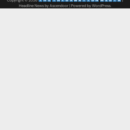
Copyright © 2026
‌
‌
|
Headline News by
Ascendoor
| Powered by
WordPress
.