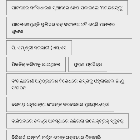
ପାଟନାରେ ସର୍ବସାଧାରଣ ସ୍ଥାନରେ ଛେପ ପକାଇଲେ ‘ନଗରଶତ୍ରୁ’
ପାରଳାଖେମୁଣ୍ଡି ପୁଲିସର ବଡ଼ ସଫଳତା: ୪ଟି ଚୋରି ମାମଲାର
ଖୁଲାସା
ପି. ଏମ୍.ଶ୍ରୀ ସରକାରୀ (ଏସ.ଏସ
ପିକନିକ୍‌ କରିବାକୁ ଯାଇଥିଲେ
ପୁରାଣ ପ୍ରସିଦ୍ଧ
ବଂଗଲାଦେଶୀ ଅନୁପ୍ରବେଶ ବିରୋଧରେ ରାସ୍ତାକୁ ଓହ୍ଲାଇଲେ ହିନ୍ଦୁ
ସଂଗଠନ
ବରଗଡ଼ ଧନୁଯାତ୍ରା: କଂସଙ୍କ ଦରବାରରେ ମୁଖ୍ୟମନ୍ତ୍ରୀ
ବାରିପଦାରେ ଚଳନ୍ତା ଅବସ୍ଥାରେ ଜଳିଗଲା ଇଲେକ୍ଟ୍ରିକ୍ ସ୍କୁଟର୍
ବିଲିଭର୍ସ ଇଷ୍ଟର୍ଣ ଚର୍ଚ୍ଚ ତେଙ୍ଗେଡ଼ାପଥର ଟିକାବାଲି