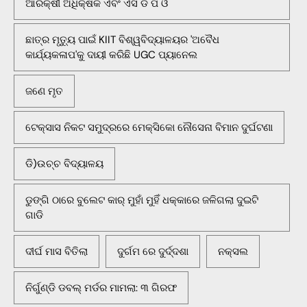
ଆରକ୍ଷୀ ଅଧିକ୍ଷକ ଏବଂ ଏସ ଡି ପି ଓ
ଛାତ୍ର ମୃତ୍ୟୁ ପାଇଁ KIIT ବିଶ୍ୱବିଦ୍ୟାଳୟର 'ଅବୈଧ
କାର୍ଯ୍ୟକଳାପ'କୁ ଦାୟୀ କରିଛି UGC ପ୍ୟାନେଲ
ଜଣେ ମୃତ
ଟେକ୍ସାସ ନିକଟ ସମୁଦ୍ରରେ ମେକ୍ସିକୋ ନୌସେନା ବିମାନ ଦୁର୍ଘଟଣା
ଡି)ଉଚ୍ଚ ବିଦ୍ୟାଳୟ
ଡୁଙ୍ଗି ଠାରେ ବୁଲେଟ କାର୍ ମୁହାଁ ମୁହିଁ ଧକ୍କାରେ ଜଳିଗଲା ଦୁଇଟି
ଗାଡି
ଦୀର୍ଘ ମାସ ବିତିଲା
ଦୁର୍ଗମ ରେ ଦୁର୍ଦ୍ଦଶା
ନକ୍ସଲ
ନିର୍ଗୁଣ୍ଡି ଡବଲ୍ ମର୍ଡର ମାମଲା: ୩ ଗିରଫ