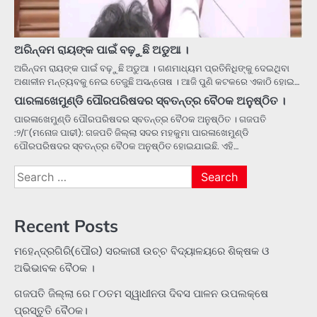
ଅରିନ୍ଦମ ରାୟଙ୍କ ପାଇଁ ବଢ଼ୁଛି ଅଡୁଆ ।
ଅରିନ୍ଦମ ରାୟଙ୍କ ପାଇଁ ବଢ଼ୁଛି ଅଡୁଆ । ଗଣମାଧ୍ୟମ ପ୍ରତିନିଧିଙ୍କୁ ଦେଇଥିବା
ଅଶାଳୀନ ମନ୍ତ୍ୟବକୁ ନେଇ ତେଜୁଛି ଅସନ୍ତୋଷ । ଆଜି ପୁଣି କଟକରେ ଏକାଠି ହୋଇ…
ପାରଳାଖେମୁଣ୍ଡି ପୌରପରିଷଦର ସ୍ବତନ୍ତ୍ର ବୈଠକ ଅନୁଷ୍ଠିତ ।
ପାରଳାଖେମୁଣ୍ଡି ପୌରପରିଷଦର ସ୍ବତନ୍ତ୍ର ବୈଠକ ଅନୁଷ୍ଠିତ । ଗଜପତି
:୨/୮(ମନୋଜ ପାଢୀ): ଗଜପତି ଜିଲ୍ଲା ସଦର ମହକୁମା ପାରଳାଖେମୁଣ୍ଡି
ପୌରପରିଷଦର ସ୍ବତନ୍ତ୍ର ବୈଠକ ଅନୁଷ୍ଠିତ ହୋଇଯାଇଛି. ଏହି…
Search
for:
Recent Posts
ମହେନ୍ଦ୍ରଗିରି(ପୌର) ସରକାରୀ ଉଚ୍ଚ ବିଦ୍ୟାଳୟରେ ଶିକ୍ଷକ ଓ
ଅଭିଭାବକ ବୈଠକ ।
ଗଜପତି ଜିଲ୍ଲା ରେ ୮୦ତମ ସ୍ୱାଧୀନତା ଦିବସ ପାଳନ ଉପଲକ୍ଷେ
ପ୍ରସ୍ତୁତି ବୈଠକ।