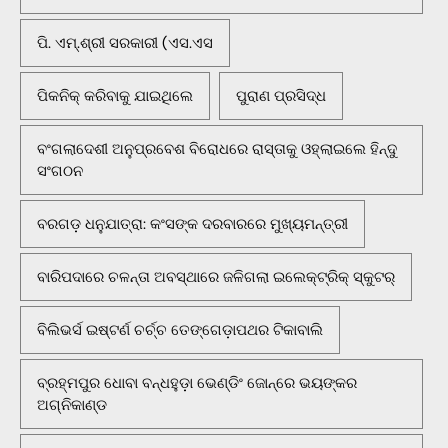
ପି. ଏମ୍.ଶ୍ରୀ ସରକାରୀ (ଏସ.ଏସ
ପିକନିକ୍‌ କରିବାକୁ ଯାଇଥିଲେ
ପୁରାଣ ପ୍ରସିଦ୍ଧ
ବଂଗଲାଦେଶୀ ଅନୁପ୍ରବେଶ ବିରୋଧରେ ରାସ୍ତାକୁ ଓହ୍ଲାଇଲେ ହିନ୍ଦୁ
ସଂଗଠନ
ବରଗଡ଼ ଧନୁଯାତ୍ରା: କଂସଙ୍କ ଦରବାରରେ ମୁଖ୍ୟମନ୍ତ୍ରୀ
ବାରିପଦାରେ ଚଳନ୍ତା ଅବସ୍ଥାରେ ଜଳିଗଲା ଇଲେକ୍ଟ୍ରିକ୍ ସ୍କୁଟର୍
ବିଲିଭର୍ସ ଇଷ୍ଟର୍ଣ ଚର୍ଚ୍ଚ ତେଙ୍ଗେଡ଼ାପଥର ଟିକାବାଲି
ବ୍ରହ୍ମପୁର ଧୋବା ବନ୍ଧହୁଡ଼ା ଭେଣ୍ଡିଂ ଜୋନ୍‌ରେ ଭୟଙ୍କର
ଅଗ୍ନିକାଣ୍ଡ