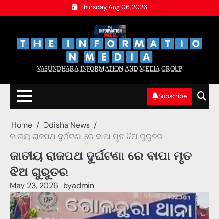
Skip
Thursday, Aug 06, 2026
to
content
‌
‌
V̲A̲S̲U̲N̲D̲H̲A̲R̲A̲ I̲N̲F̲O̲R̲M̲A̲T̲I̲O̲N̲ A̲N̲D̲ M̲E̲D̲I̲A̲ G̲R̲O̲U̲P̲
Subscribe
Home
Odisha News
ଜାତୀୟ ରାଜପଥ ଦୁର୍ଘଟଣା ରେ ବାପା ମୃତ ଝିଅ ଗୁରୁତର
ଜାତୀୟ ରାଜପଥ ଦୁର୍ଘଟଣା ରେ ବାପା ମୃତ
ଝିଅ ଗୁରୁତର
May 23, 2026
by
admin