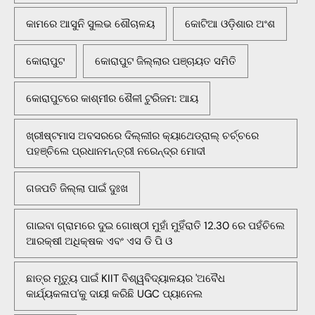
କାମରେ ଆସୁନି ସୁଲଭ ଶୌଚାଳୟ
କୋଟିଆ ଓଡ଼ିଶାର ଅଂଶ
କୋରାପୁଟ
କୋରାପୁଟ ଜିଲ୍ଲାର ପଞ୍ଚାୟତ ସମିତି
କୋରାପୁଟରେ କାଶ୍ମୀର ଶୈଳୀ ଟୁରିଜମ: ଆୟ
ଖ୍ରୀଷ୍ଟମାସ ଅବସରରେ ଦିଲ୍ଲୀର କ୍ୟାଥେଡ୍ରାଲ୍ ଚର୍ଚ୍ଚରେ
ପହଞ୍ଚିଲେ ପ୍ରଧାନମନ୍ତ୍ରୀ ନରେନ୍ଦ୍ର ମୋଦୀ
ଗଜପତି ଜିଲ୍ଲା ପାଇଁ ଦୁଃଖ
ଗାଇବା ଗ୍ରାମରେ ଦୁଇ ଗୋଷ୍ଠୀ ମୁହାଁ ମୁହିଁରାତି 12.30 ରେ ପହଁଚିଲେ
ଆରକ୍ଷୀ ଅଧିକ୍ଷକ ଏବଂ ଏସ ଡି ପି ଓ
ଛାତ୍ର ମୃତ୍ୟୁ ପାଇଁ KIIT ବିଶ୍ୱବିଦ୍ୟାଳୟର 'ଅବୈଧ
କାର୍ଯ୍ୟକଳାପ'କୁ ଦାୟୀ କରିଛି UGC ପ୍ୟାନେଲ