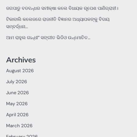
ଜଗପାଡୁ ବଡବନ୍ଧର ସମୀକ୍ଷା କଲେ ବିଧାୟକ ରୂପେଶ ପାଣିଗ୍ରାହୀ।
ଟିକାବାଲି କଲେଜରେ ରାଜନୀତି ବିଜ୍ଞାନର ଅଧ୍ୟାପକଙ୍କୁ ବିଦାୟ
ସମ୍ବର୍ଦ୍ଧନା…
ଆମ ରାହୁଲ ଗାନ୍ଧୀ” ସଙ୍ଗୀତ ଭିଡିଓ ଉନ୍ମୋଚିତ…
Archives
August 2026
July 2026
June 2026
May 2026
April 2026
March 2026
February 2026