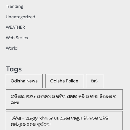
Trending
Uncategorized
WEATHER
Web Series
World
Tags
Odisha News
Odisha Police
ଆର
ଇଡିତାଲ୍ ୨୦୨୫ ଅବସରରେ କବିତା ଆସର କବି ର ଭାଷା ନିରବତା ର
ଭାଷା
ଓଡିଶା - ଆନ୍ଧ୍ର ସୀମାନ୍ତ ଆନ୍ଧ୍ରର ବାରୁଆ ନିକଟରେ ଘଟିଛି
ମର୍ମନ୍ତୁଦ ସଡକ ଦୁର୍ଘଟଣା