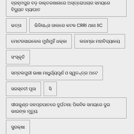
ବ୍ରହ୍ମପୁର ବଡ଼ ଡାକ୍ତରଖାନାରେ ଅସ୍ତ୍ରୋପଚାର ସମୟରେ
ବିଦ୍ୟୁତ ବ୍ୟାଘାତ
ଭତ୍ତା
ଭିଜିଲାନ୍ସ ଜାଲରେ କଟକ CRRI ଥାନା IIC
ମୋଟରସାଇକେଲ ମୁହାଁମୁହିଁ ଧକ୍କା
ଲରମ୍ଭା ମହାବିଦ୍ୟାଳୟ
ସଂସ୍କୃତି
ସମ୍ବଲପୁରୀ ଭାଷା ମାଧୁର୍ଯ୍ୟପୂର୍ଣ ଓ ସ୍ୱତନ୍ତ୍ର ଅଟେ
ସରସ୍ବତୀ ପୂଜା
ସି
ସୀତାକୁଣ୍ଡ ଜଳପ୍ରପାତରେ ଦୁର୍ଘଟଣା: ପିକନିକ ସମୟରେ ଦୁଇ
ଭାଇଙ୍କ ମୃତ୍ୟୁ
ସୁରକ୍ଷା