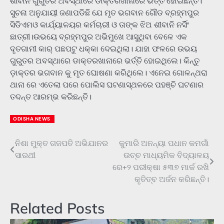
ଶୀବାନି ଗୁରୁତର ଅବସ୍ଥାରେ ଡାକ୍ତରଖାନାରେ ଭର୍ତ୍ତି ହୋଇଛନ୍ତି।
ସୁଚନା ଅନୁଯାୟୀ ଜଣାପଡିଛି ଯେ ମୃତ ଭଗବାନ ଗୌଡ ବ୍ରହ୍ମପୁର
ସିଡିଏମଓ କାର୍ଯ୍ୟାଳୟର କର୍ମଚାରୀ ଓ ତାଙ୍କ ଝିଅ ଶୀବାନି ନର୍ସିଂ
ଛାତ୍ରୀ।ଉଭୟେ ବ୍ରହ୍ମପୁର ଅଭିମୁଖେ ଆସୁଥିବା ବେଳେ ଏକ
ଦୃତଗାମୀ କାର୍ ପଛପଟୁ ଧକ୍କା ଦେଇଥିଲା। ଯାହା ଫଳରେ ଉଭୟ
ଗୁରୁତର ଅବସ୍ଥାରେ ଡାକ୍ତରଖାନାରେ ଭର୍ତ୍ତି ହୋଇଥିଲେ। କିନ୍ତୁ
ଡ଼ାକ୍ତର ଭଗବାନ କୁ ମୃତ ଘୋଷଣା କରିଥିଲେ। ଏନେଇ ଗୋଳନ୍ଥରା
ଥାନା ରେ ଏତେଲା ପରେ ପୋଲିସ ଘଟଣାସ୍ଥଳରେ ପହଞ୍ଚି ଘଟଣାର
ତଦନ୍ତ ଆରମ୍ଭ କରିଛନ୍ତି।
ODISHA NEWS
ନିଶା ମୁକ୍ତ ଗଜପତି ଅଭିଯାନର
କୁମାରି ଅନନ୍ୟା ପଧାନ କମଗାଁ
Post
ସାରଥୀ
ଉଚ୍ଚ ମାଧ୍ୟମିକ ବିଦ୍ୟାଳୟ
navigation
ରେ+୨ ପରୀକ୍ଷା ୫୩୭ ମାର୍କ ରଖି
କୃତିତ୍ବ ଅର୍ଜନ କରିଛନ୍ତି।
Related Posts