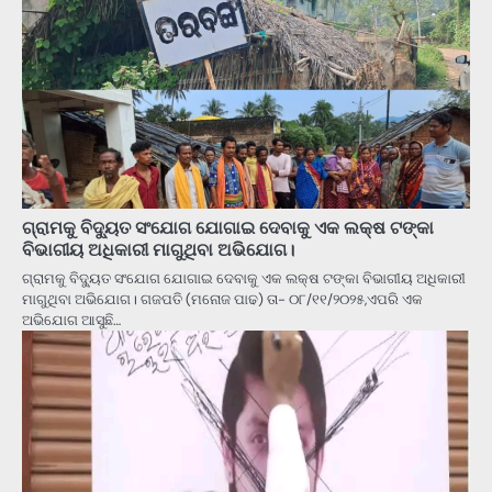
ଗ୍ରାମକୁ ବିଦ୍ୟୁତ ସଂଯୋଗ ଯୋଗାଇ ଦେବାକୁ ଏକ ଲକ୍ଷ ଟଙ୍କା
ବିଭାଗୀୟ ଅଧିକାରୀ ମାଗୁଥିବା ଅଭିଯୋଗ।
ଗ୍ରାମକୁ ବିଦ୍ୟୁତ ସଂଯୋଗ ଯୋଗାଇ ଦେବାକୁ ଏକ ଲକ୍ଷ ଟଙ୍କା ବିଭାଗୀୟ ଅଧିକାରୀ
ମାଗୁଥିବା ଅଭିଯୋଗ। ଗଜପତି (ମନୋଜ ପାଢ) ତା- ୦୮/୧୧/୨୦୨୫,ଏପରି ଏକ
ଅଭିଯୋଗ ଆସୁଛି…