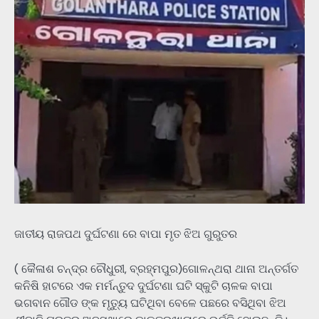
ଜାତୀୟ ରାଜପଥ ଦୁର୍ଘଟଣା ରେ ବାପା ମୃତ ଝିଅ ଗୁରୁତର
( କୈଳାଶ ଚନ୍ଦ୍ର ଚୌଧୁରୀ, ବ୍ରହ୍ମପୁର)ଗୋଳନ୍ଥରା ଥାନା ଅନ୍ତର୍ଗତ
କନିଷି ହାଟରେ ଏକ ମର୍ମନ୍ତୁଦ ଦୁର୍ଘଟଣା ଘଟି ସ୍କୁଟି ଚାଳକ ବାପା
ଭଗବାନ ଗୌଡ ଙ୍କ ମୃତ୍ୟୁ ଘଟିଥିବା ବେଳେ ପଛରେ ବସିଥିବା ଝିଅ