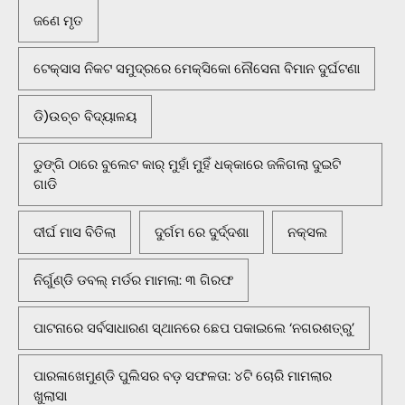
ଜଣେ ମୃତ
ଟେକ୍ସାସ ନିକଟ ସମୁଦ୍ରରେ ମେକ୍ସିକୋ ନୌସେନା ବିମାନ ଦୁର୍ଘଟଣା
ଡି)ଉଚ୍ଚ ବିଦ୍ୟାଳୟ
ଡୁଙ୍ଗି ଠାରେ ବୁଲେଟ କାର୍ ମୁହାଁ ମୁହିଁ ଧକ୍କାରେ ଜଳିଗଲା ଦୁଇଟି
ଗାଡି
ଦୀର୍ଘ ମାସ ବିତିଲା
ଦୁର୍ଗମ ରେ ଦୁର୍ଦ୍ଦଶା
ନକ୍ସଲ
ନିର୍ଗୁଣ୍ଡି ଡବଲ୍ ମର୍ଡର ମାମଲା: ୩ ଗିରଫ
ପାଟନାରେ ସର୍ବସାଧାରଣ ସ୍ଥାନରେ ଛେପ ପକାଇଲେ ‘ନଗରଶତ୍ରୁ’
ପାରଳାଖେମୁଣ୍ଡି ପୁଲିସର ବଡ଼ ସଫଳତା: ୪ଟି ଚୋରି ମାମଲାର
ଖୁଲାସା