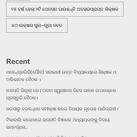
୧୫ ବର୍ଷ ହେଲା ୨ଟି ପେନସନ ପାଉଛନ୍ତି ଅବସରପ୍ରାପ୍ତ ଶିକ୍ଷକ
୪୦ ଲକ୍ଷର ସୁନା–ରୁପା ଜବତ
Recent
ମହେନ୍ଦ୍ରଗିରି(ପୌର) ସରକାରୀ ଉଚ୍ଚ ବିଦ୍ୟାଳୟରେ ଶିକ୍ଷକ ଓ
ଅଭିଭାବକ ବୈଠକ ।
ଗଜପତି ଜିଲ୍ଲା ରେ ୮୦ତମ ସ୍ୱାଧୀନତା ଦିବସ ପାଳନ ଉପଲକ୍ଷେ
ପ୍ରସ୍ତୁତି ବୈଠକ।
ଜଗପାଡୁ ବଡବନ୍ଧର ସମୀକ୍ଷା କଲେ ବିଧାୟକ ରୂପେଶ ପାଣିଗ୍ରାହୀ।
ଟିକାବାଲି କଲେଜରେ ରାଜନୀତି ବିଜ୍ଞାନର ଅଧ୍ୟାପକଙ୍କୁ ବିଦାୟ
ସମ୍ବର୍ଦ୍ଧନା…