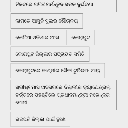
ନିକଟରେ ଘଟିଛି ମର୍ମନ୍ତୁଦ ସଡକ ଦୁର୍ଘଟଣା
କାମରେ ଆସୁନି ସୁଲଭ ଶୌଚାଳୟ
କୋଟିଆ ଓଡ଼ିଶାର ଅଂଶ
କୋରାପୁଟ
କୋରାପୁଟ ଜିଲ୍ଲାର ପଞ୍ଚାୟତ ସମିତି
କୋରାପୁଟରେ କାଶ୍ମୀର ଶୈଳୀ ଟୁରିଜମ: ଆୟ
ଖ୍ରୀଷ୍ଟମାସ ଅବସରରେ ଦିଲ୍ଲୀର କ୍ୟାଥେଡ୍ରାଲ୍
ଚର୍ଚ୍ଚରେ ପହଞ୍ଚିଲେ ପ୍ରଧାନମନ୍ତ୍ରୀ ନରେନ୍ଦ୍ର
ମୋଦୀ
ଗଜପତି ଜିଲ୍ଲା ପାଇଁ ଦୁଃଖ