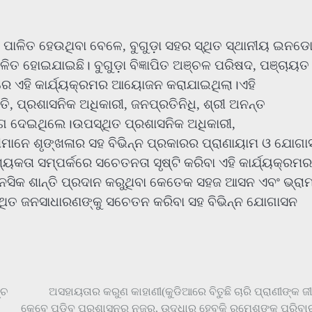
ସ ପାଳିତ ହେଉଥିବା ବେଳେ, ବୁଗୁଡ଼ା ସହର ସ୍ଥିତ ସ୍ଥାନୀୟ ଇନଡୋ
ିତ ହୋଇଯାଇଛି। ବୁଗୁଡ଼ା ବିଜ୍ଞାପିତ ଅଞ୍ଚଳ ପରିଷଦ, ପଞ୍ଚାୟତ
ରେ ଏହି କାର୍ଯ୍ୟକ୍ରମର ଆୟୋଜନ କରାଯାଇଥିଲା।ଏହି
ି, ପ୍ରଶାସନିକ ଅଧିକାରୀ, ଜନପ୍ରତିନିଧି, ଶ୍ରୀ ଅନନ୍ତ
ୋଗ ଦେଇଥିଲେ।ଉପସ୍ଥିତ ପ୍ରଶାସନିକ ଅଧିକାରୀ,
୍ରୀମାନେ ଶୃଙ୍ଖଳାର ସହ ବିଭିନ୍ନ ପ୍ରକାରର ପ୍ରାଣାୟାମ ଓ ଯୋଗ
କତା ସମ୍ପର୍କରେ ସଚେତନତା ସୃଷ୍ଟି କରିବା ଏହି କାର୍ଯ୍ୟକ୍ରମର
ାନସିକ ଶାନ୍ତି ପ୍ରଦାନ କରୁଥିବା କେତେକ ସହଜ ଆସନ ଏବଂ ଭ୍ରାମ
୍ଥିତ ଜନସାଧାରଣଙ୍କୁ ସଚେତନ କରିବା ସହ ବିଭିନ୍ନ ଯୋଗାସନ
୍ଚ
ଅସହାୟତାର କରୁଣ କାହାଣୀ(କୁଡିଆରେ ବିତୁଛି ଚାରି ପ୍ରାଣୀଙ୍କ ଜ
କେବେ ପଡ଼ିବ ପ୍ରଶାସନର ନଜର, ଉଦ୍ଧାର ହେବକି ରମେଶଙ୍କ ପରିବା