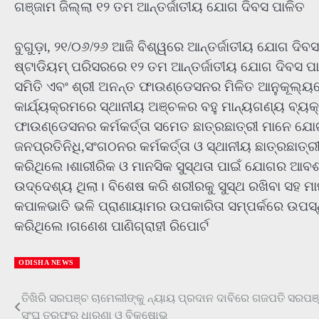
ଗଞ୍ଜାମ ଜିଲ୍ଲା ୧୨ ତମ ଆନ୍ତର୍ଜାତୀୟ ଯୋଗ ଦିବସ ପାଳିତ
ବୁଗୁଡ଼ା, ୨୧/୦୬/୨୬ ଆଜି ବିଶ୍ୱରେ ଆନ୍ତର୍ଜାତୀୟ ଯୋଗ ଦିବ
ଷ୍ଟାଡିୟମ୍ ପରିସରରେ ୧୨ ତମ ଆନ୍ତର୍ଜାତୀୟ ଯୋଗ ଦିବସ ପାଳ
ସମିତି ଏବଂ ଶ୍ରୀ ଅନନ୍ତ ଫାଉଣ୍ଡେସନର ମିଳିତ ଆନୁକୂଲ୍ୟ
କାର୍ଯ୍ୟକ୍ରମରେ ସ୍ଥାନୀୟ ଅଞ୍ଚଳର ବହୁ ମାନ୍ୟଗଣ୍ୟ ବ୍ୟକ୍ତ
ଫାଉଣ୍ଡେସନର କର୍ମକର୍ତ୍ତା ସମେତ ଛାତ୍ରଛାତ୍ରୀ ମାନେ ଯ
ଜନପ୍ରତିନିଧି,ସଂଗଠନର କର୍ମକର୍ତ୍ତା ଓ ସ୍ଥାନୀୟ ଛାତ୍ରଛାତ
କରିଥିଲେ।ଶାରୀରିକ ଓ ମାନସିକ ସୁସ୍ଥତା ପାଇଁ ଯୋଗର ଆବଶ୍ୟ
ଉଦ୍ଦେଶ୍ୟ ଥିଲା। ବିଶେଷ କରି ଶରୀରକୁ ସୁସ୍ଥ ରଖିବା ସହ ମ
କପାଳଭାତି ଭଳି ପ୍ରାଣାୟାମର ଉପକାରିତା ସମ୍ପର୍କରେ ଉପସ
କରିଥିଲେ।ଗଣେଶ ପାଣିଗ୍ରାହୀ ରିପୋର୍ଟ
ODISHA NEWS
Post
ତିଖିରି ସରପଞ୍ଚ ଚାମେଲୀଙ୍କୁ ନ୍ୟାୟ ପ୍ରଦାନ ଦାବିରେ ଗଜପତି ସରପଞ
ସଂଘ ତରଫରୁ ଧାରଣା ଓ ବିକ୍ଷୋଭ