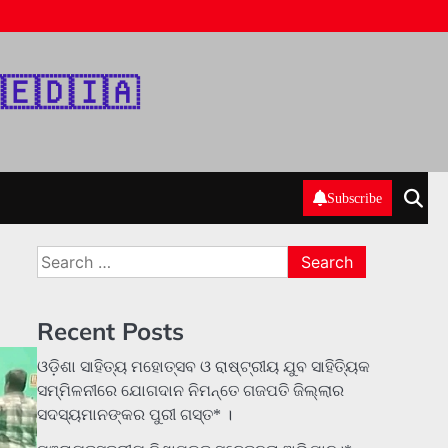
‌🇪‌🇩‌🇮‌🇦‌
Subscribe
Search
for:
Recent Posts
ଓଡ଼ିଶା ସାହିତ୍ୟ ମହୋତ୍ସବ ଓ ରାଷ୍ଟ୍ରୀୟ ଯୁବ ସାହିତ୍ୟିକ
ସମ୍ମିଳନୀରେ ଯୋଗଦାନ ନିମନ୍ତେ ଗଜପତି ଜିଲ୍ଲାର
ସଦସ୍ୟମାନଙ୍କର ପୁରୀ ଗସ୍ତ* ।