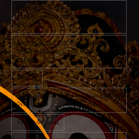
ଗାଇବା ଗ୍ରାମରେ ଦୁଇ ଗୋଷ୍ଠୀ ମୁହାଁ ମୁହିଁରାତି
12.30 ରେ ପହଁଚିଲେ ଆରକ୍ଷୀ ଅଧିକ୍ଷକ ଏବଂ ଏସ
ଡି ପି ଓ
ଛାତ୍ର ମୃତ୍ୟୁ ପାଇଁ KIIT ବିଶ୍ୱବିଦ୍ୟାଳୟର
'ଅବୈଧ କାର୍ଯ୍ୟକଳାପ'କୁ ଦାୟୀ କରିଛି UGC
ପ୍ୟାନେଲ
ଜଣେ ମୃତ
ଟେକ୍ସାସ ନିକଟ ସମୁଦ୍ରରେ ମେକ୍ସିକୋ ନୌସେନା
ବିମାନ ଦୁର୍ଘଟଣା
ଡି)ଉଚ୍ଚ ବିଦ୍ୟାଳୟ