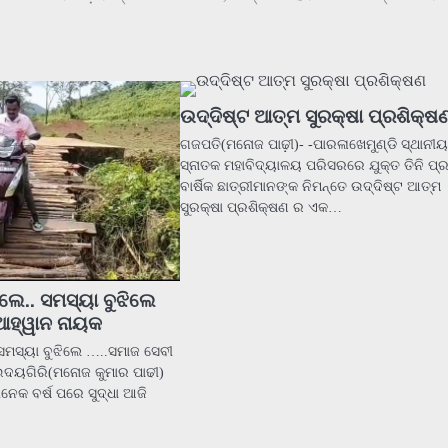
ଉଦ୍ଦିଷ୍ଟ ଆତ୍ମ ସୁରକ୍ଷା ପ୍ରଶିକ୍ଷ
ଗଜପତି(ମନୋଜ ପାଢ଼ୀ)- -ପାରଳାଖେମୁଣ୍ଡି ସ୍ଥାନୀୟ
ସ୍ନାତକ ମହାବିଦ୍ୟାଳୟ ପରିସରରେ ଯୁକ୍ତ ତିନି ପ
ବାର୍ଷିକ ଛାତ୍ରୀମାନଙ୍କ ନିମନ୍ତେ ଉଦ୍ଦିଷ୍ଟ ଆତ୍ମ
ସୁରକ୍ଷା ପ୍ରଶିକ୍ଷଣ ର ଏକ…
ଲେ.. ସମସ୍ୟା ବୁଝିଲେ
ଆହ୍ୱାନ ନାୟକ
 ସମସ୍ୟା ବୁଝିଲେ …..ସମାଜ ସେବୀ
ଦୟଗିରି(ମନୋଜ କୁମାର ପାଢୀ)
ନେକ ବର୍ଷ ପରେ ସୁଦ୍ଧା ଆଜି