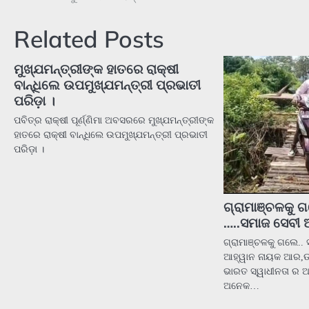
navigation
Related Posts
ମୁଖ୍ଯମନ୍ତ୍ରୀଙ୍କ ହାତରେ ରାକ୍ଷୀ
ବାନ୍ଧିଲେ ଉପମୁଖ୍ଯମନ୍ତ୍ରୀ ପ୍ରଭାତୀ
ପରିଡ଼ା ।
ପବିତ୍ର ରାକ୍ଷୀ ପୂର୍ଣ୍ଣିମା ଅବସରରେ ମୁଖ୍ଯମନ୍ତ୍ରୀଙ୍କ
ହାତରେ ରାକ୍ଷୀ ବାନ୍ଧିଲେ ଉପମୁଖ୍ଯମନ୍ତ୍ରୀ ପ୍ରଭାତୀ
ପରିଡ଼ା ।
ଗ୍ରାମାଞ୍ଚଳକୁ ଗ
…..ସମାଜ ସେବୀ 
ଗ୍ରାମାଞ୍ଚଳକୁ ଗଲେ..
ଆହ୍ୱାନ ନାୟକ ଆର,ଉ
ଭାରତ ସ୍ୱାଧୀନତା ର ଅ
ଅନେକ…