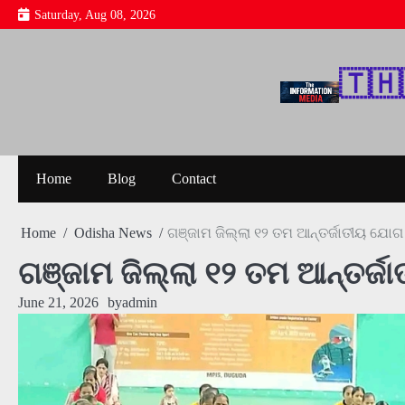
Skip
Saturday, Aug 08, 2026
to
content
🇹‌🇭‌
Home
Blog
Contact
Home
Odisha News
ଗଞ୍ଜାମ ଜିଲ୍ଲା ୧୨ ତମ ଆନ୍ତର୍ଜାତୀୟ ଯୋଗ
ଗଞ୍ଜାମ ଜିଲ୍ଲା ୧୨ ତମ ଆନ୍ତର୍ଜ
June 21, 2026
by
admin