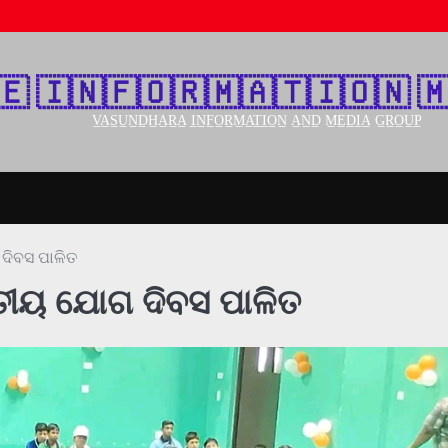
🇪‌ 🇮‌🇳‌🇫‌🇴‌🇷‌🇲‌🇦‌🇹‌🇮‌🇴‌🇳‌ 🇲
V̲A̲S̲U̲N̲D̲H̲A̲R̲A̲ I̲N̲F̲O̲R̲M̲A̲T̲I̲O̲N̲ A̲N̲D̲ M̲E̲D̲I̲A̲ G̲R̲O̲U̲P̲
 ଦିବସ ପାଳିତ
ାତୀୟ ଯୋଗ ଦିବସ ପାଳିତ