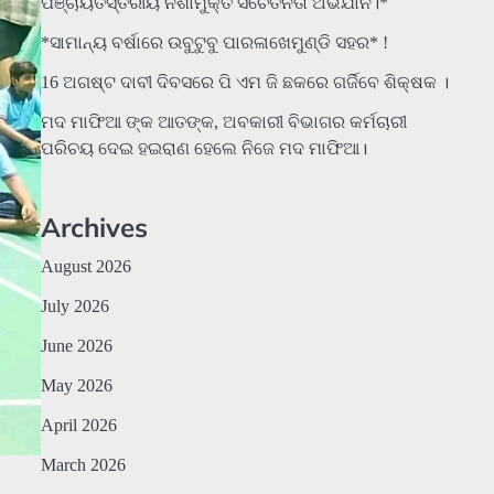
ପଞ୍ଚାୟତସ୍ତରୀୟ ନିଶାମୁକ୍ତ ସଚେତନତା ଅଭିଯାନ।*
*ସାମାନ୍ୟ ବର୍ଷାରେ ଉବୁଟୁବୁ ପାରଳାଖେମୁଣ୍ଡି ସହର* !
16 ଅଗଷ୍ଟ ଦାବୀ ଦିବସରେ ପି ଏମ ଜି ଛକରେ ଗର୍ଜିବେ ଶିକ୍ଷକ ।
ମଦ ମାଫିଆ ଙ୍କ ଆତଙ୍କ, ଅବକାରୀ ବିଭାଗର କର୍ମଚାରୀ
ପରିଚୟ ଦେଇ ହଇରାଣ ହେଲେ ନିଜେ ମଦ ମାଫିଆ।
Archives
August 2026
July 2026
June 2026
May 2026
April 2026
March 2026