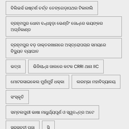
ବିଲିଭର୍ସ ଇଷ୍ଟର୍ଣ ଚର୍ଚ୍ଚ ତେଙ୍ଗେଡ଼ାପଥର ଟିକାବାଲି
ବ୍ରହ୍ମପୁର ଧୋବା ବନ୍ଧହୁଡ଼ା ଭେଣ୍ଡିଂ ଜୋନ୍‌ରେ ଭୟଙ୍କର
ଅଗ୍ନିକାଣ୍ଡ
ବ୍ରହ୍ମପୁର ବଡ଼ ଡାକ୍ତରଖାନାରେ ଅସ୍ତ୍ରୋପଚାର ସମୟରେ
ବିଦ୍ୟୁତ ବ୍ୟାଘାତ
ଭତ୍ତା
ଭିଜିଲାନ୍ସ ଜାଲରେ କଟକ CRRI ଥାନା IIC
ମୋଟରସାଇକେଲ ମୁହାଁମୁହିଁ ଧକ୍କା
ଲରମ୍ଭା ମହାବିଦ୍ୟାଳୟ
ସଂସ୍କୃତି
ସମ୍ବଲପୁରୀ ଭାଷା ମାଧୁର୍ଯ୍ୟପୂର୍ଣ ଓ ସ୍ୱତନ୍ତ୍ର ଅଟେ
ସରସ୍ବତୀ ପୂଜା
ସି