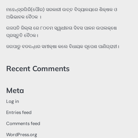
ମହେନ୍ଦ୍ରଗିରି(ପୌର) ସରକାରୀ ଉଚ୍ଚ ବିଦ୍ୟାଳୟରେ ଶିକ୍ଷକ ଓ
ଅଭିଭାବକ ବୈଠକ ।
ଗଜପତି ଜିଲ୍ଲା ରେ ୮୦ତମ ସ୍ୱାଧୀନତା ଦିବସ ପାଳନ ଉପଲକ୍ଷେ
ପ୍ରସ୍ତୁତି ବୈଠକ।
ଜଗପାଡୁ ବଡବନ୍ଧର ସମୀକ୍ଷା କଲେ ବିଧାୟକ ରୂପେଶ ପାଣିଗ୍ରାହୀ।
Recent Comments
Meta
Log in
Entries feed
Comments feed
WordPress.org