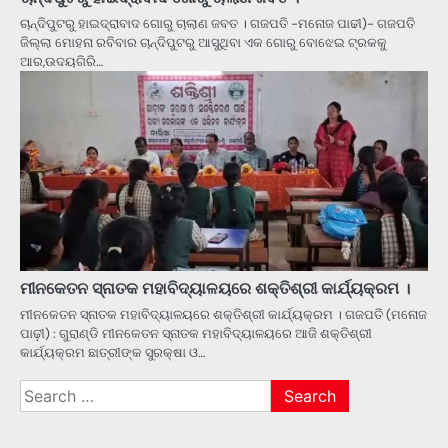
ଚାନ୍ଦିପୁଟରୁ ହାଇଦ୍ରାବାଦ ଗୋରୁ ଚାଲାଣ ଜବତ । ଗଜପତି -ମନୋଜ ପାଢୀ)- ଗଜପତି
ଜିଲ୍ଲା ମୋହନା ରବିବାର ଚାନ୍ଦିପୁଟରୁ ଆସୁଥିବା ଏକ ଗୋରୁ ବୋଝେଇ ଟ୍ରକକୁ
ଆର,ଉଦୟଗିରି…
ମୀନକେତନ ସ୍ନାତକ ମହାବିଦ୍ୟାଳୟରେ ଶକ୍ତିଶ୍ରୀ କାର୍ଯ୍ୟକ୍ରମ ।
ମୀନକେତନ ସ୍ନାତକ ମହାବିଦ୍ୟାଳୟରେ ଶକ୍ତିଶ୍ରୀ କାର୍ଯ୍ୟକ୍ରମ । ଗଜପତି (ମନୋଜ
ପାଢ଼ୀ) : ଗୁରାଣ୍ଡି ମୀନକେତନ ସ୍ନାତକ ମହାବିଦ୍ୟାଳୟରେ ଆଜି ଶକ୍ତିଶ୍ରୀ
କାର୍ଯ୍ୟକ୍ରମ ଛାତ୍ରୀଙ୍କ ସୁରକ୍ଷା ଓ…
Search
for: