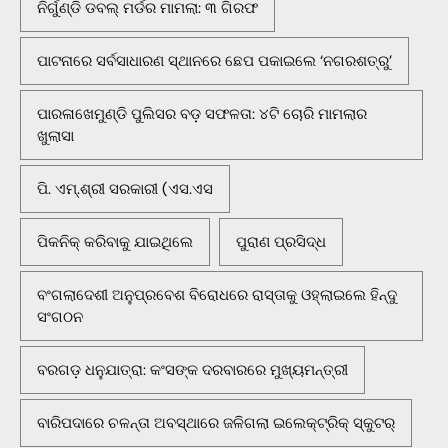
ନିର୍ଗୁଣ୍ଡି ଡବଲ୍ ମର୍ଡର ମାମଲା: ୩ ଗିରଫ
ପାଟନାରେ ସର୍ବସାଧାରଣ ସ୍ଥାନରେ ଛେପ ପକାଇଲେ ‘ନଗରଶତ୍ରୁ’
ପାରଳାଖେମୁଣ୍ଡି ପୁଲିସର ବଡ଼ ସଫଳତା: ୪ଟି ଚୋରି ମାମଲାର
ଖୁଲାସା
ପି. ଏମ୍.ଶ୍ରୀ ସରକାରୀ (ଏସ.ଏସ
ପିକନିକ୍‌ କରିବାକୁ ଯାଇଥିଲେ
ପୁରାଣ ପ୍ରସିଦ୍ଧ
ବଂଗଲାଦେଶୀ ଅନୁପ୍ରବେଶ ବିରୋଧରେ ରାସ୍ତାକୁ ଓହ୍ଲାଇଲେ ହିନ୍ଦୁ
ସଂଗଠନ
ବରଗଡ଼ ଧନୁଯାତ୍ରା: କଂସଙ୍କ ଦରବାରରେ ମୁଖ୍ୟମନ୍ତ୍ରୀ
ବାରିପଦାରେ ଚଳନ୍ତା ଅବସ୍ଥାରେ ଜଳିଗଲା ଇଲେକ୍ଟ୍ରିକ୍ ସ୍କୁଟର୍