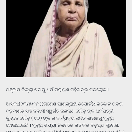
ଗଞ୍ଜାମ ଜିଲ୍ଲା ଶତାୟୁ ଧର୍ମ ପରାୟଣ ମହିଳାଙ୍କ ପରଲୋକ l
ଆସିକା:(୨୩/୫/୨୬ )(ଗଣେଶ ପାଣିଗ୍ରାହୀ ରିପୋର୍ଟ)ଧରାକୋଟ ଗଡର
ବଡ଼ଦାଣ୍ଡ ସାହି ନିବାସୀ ସ୍ୱର୍ଗତ ତ୍ରିନାଥ ଗୌଡ଼ ଙ୍କ ଧର୍ମପତ୍ନୀ
କୁନ୍ଦନ ଗୌଡ଼ ( ୯୦) ଙ୍କ ର ବାର୍ଦ୍ଧକ୍ୟ ଜନିତ କାରଣରୁ ମୃତ୍ୟୁ
ହୋଇଯାଇଛି । ମୃତ୍ୟୁ ଶଯ୍ୟା ନିକଟରେ ତାଙ୍କର ବଡ଼ପୁଅ ସୁରେଶ,