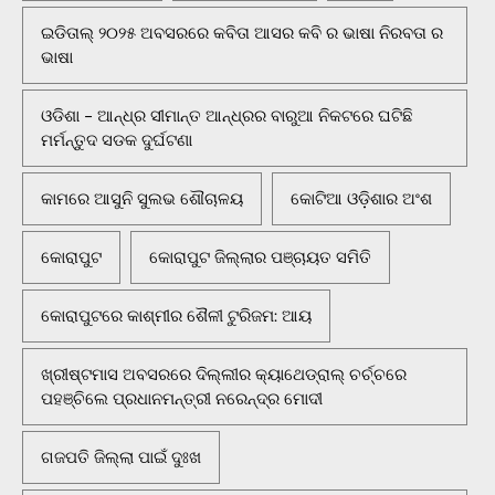
ଇଡିତାଲ୍ ୨୦୨୫ ଅବସରରେ କବିତା ଆସର କବି ର ଭାଷା ନିରବତା ର
ଭାଷା
ଓଡିଶା - ଆନ୍ଧ୍ର ସୀମାନ୍ତ ଆନ୍ଧ୍ରର ବାରୁଆ ନିକଟରେ ଘଟିଛି
ମର୍ମନ୍ତୁଦ ସଡକ ଦୁର୍ଘଟଣା
କାମରେ ଆସୁନି ସୁଲଭ ଶୌଚାଳୟ
କୋଟିଆ ଓଡ଼ିଶାର ଅଂଶ
କୋରାପୁଟ
କୋରାପୁଟ ଜିଲ୍ଲାର ପଞ୍ଚାୟତ ସମିତି
କୋରାପୁଟରେ କାଶ୍ମୀର ଶୈଳୀ ଟୁରିଜମ: ଆୟ
ଖ୍ରୀଷ୍ଟମାସ ଅବସରରେ ଦିଲ୍ଲୀର କ୍ୟାଥେଡ୍ରାଲ୍ ଚର୍ଚ୍ଚରେ
ପହଞ୍ଚିଲେ ପ୍ରଧାନମନ୍ତ୍ରୀ ନରେନ୍ଦ୍ର ମୋଦୀ
ଗଜପତି ଜିଲ୍ଲା ପାଇଁ ଦୁଃଖ