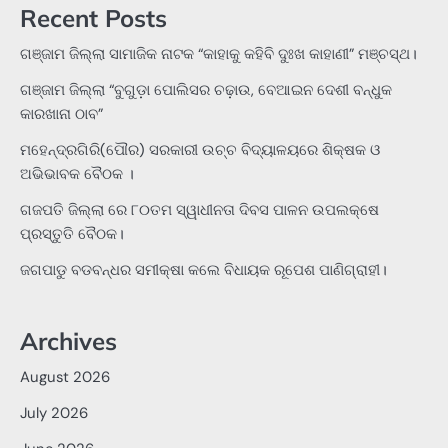
Recent Posts
ଗଞ୍ଜାମ ଜିଲ୍ଲା ସାମାଜିକ ନାଟକ “କାହାକୁ କହିବି ଦୁଃଖ କାହାଣୀ” ମଞ୍ଚସ୍ଥ।
ଗଞ୍ଜାମ ଜିଲ୍ଲା “ବୁଗୁଡ଼ା ପୋଲିସର ଚଢ଼ାଉ, ବେଆଇନ ଦେଶୀ ବନ୍ଧୁକ
କାରଖାନା ଠାବ”
ମହେନ୍ଦ୍ରଗିରି(ପୌର) ସରକାରୀ ଉଚ୍ଚ ବିଦ୍ୟାଳୟରେ ଶିକ୍ଷକ ଓ
ଅଭିଭାବକ ବୈଠକ ।
ଗଜପତି ଜିଲ୍ଲା ରେ ୮୦ତମ ସ୍ୱାଧୀନତା ଦିବସ ପାଳନ ଉପଲକ୍ଷେ
ପ୍ରସ୍ତୁତି ବୈଠକ।
ଜଗପାଡୁ ବଡବନ୍ଧର ସମୀକ୍ଷା କଲେ ବିଧାୟକ ରୂପେଶ ପାଣିଗ୍ରାହୀ।
Archives
August 2026
July 2026