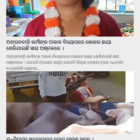
ଅଙ୍ଗନବାଡ଼ି କର୍ମୀଙ୍କ ଅକାଳ ବିୟୋଗରେ ଶୋକର ଛାୟା
ଖେଳିଯାଇଛି ସାରା ଅଞ୍ଚଳରେ ।
ଅଙ୍ଗନବାଡ଼ି କର୍ମୀଙ୍କ ଅକାଳ ବିୟୋଗରେ ଶୋକର ଛାୟା ଖେଳିଯାଇଛି ସାରା
ଅଞ୍ଚଳରେ । ଗଜପତି (ମନୋଜ ପାଢ଼ୀ) ଗଜପତି ଜିଲ୍ଲା ମୋହନା ବ୍ଳକ ଅନ୍ତର୍ଗତ
ଚନ୍ଦ୍ରଗିରି ଗ୍ରାମର…
ଚାନ୍ଦିପୁଟରୁ ହାଇଦ୍ରାବାଦ ଗୋରୁ ଚାଲାଣ ଜବତ ।