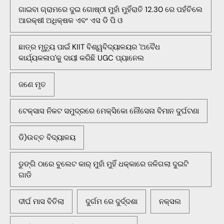
ଗାଇବା ଗ୍ରାମରେ ଦୁଇ ଗୋଷ୍ଠୀ ମୁହାଁ ମୁହିଁରାତି 12.30 ରେ ପହଁଚିଲେ
ଆରକ୍ଷୀ ଅଧିକ୍ଷକ ଏବଂ ଏସ ଡି ପି ଓ
ଛାତ୍ର ମୃତ୍ୟୁ ପାଇଁ KIIT ବିଶ୍ୱବିଦ୍ୟାଳୟର 'ଅବୈଧ
କାର୍ଯ୍ୟକଳାପ'କୁ ଦାୟୀ କରିଛି UGC ପ୍ୟାନେଲ
ଜଣେ ମୃତ
ଟେକ୍ସାସ ନିକଟ ସମୁଦ୍ରରେ ମେକ୍ସିକୋ ନୌସେନା ବିମାନ ଦୁର୍ଘଟଣା
ଡି)ଉଚ୍ଚ ବିଦ୍ୟାଳୟ
ଡୁଙ୍ଗି ଠାରେ ବୁଲେଟ କାର୍ ମୁହାଁ ମୁହିଁ ଧକ୍କାରେ ଜଳିଗଲା ଦୁଇଟି
ଗାଡି
ଦୀର୍ଘ ମାସ ବିତିଲା
ଦୁର୍ଗମ ରେ ଦୁର୍ଦ୍ଦଶା
ନକ୍ସଲ