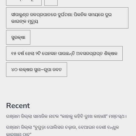
ସୀତାକୁଣ୍ଡ ଜଳପ୍ରପାତରେ ଦୁର୍ଘଟଣା: ପିକନିକ ସମୟରେ ଦୁଇ
ଭାଇଙ୍କ ମୃତ୍ୟୁ
ସୁରକ୍ଷା
୧୫ ବର୍ଷ ହେଲା ୨ଟି ପେନସନ ପାଉଛନ୍ତି ଅବସରପ୍ରାପ୍ତ ଶିକ୍ଷକ
୪୦ ଲକ୍ଷର ସୁନା–ରୁପା ଜବତ
Recent
ଗଞ୍ଜାମ ଜିଲ୍ଲା ସାମାଜିକ ନାଟକ “କାହାକୁ କହିବି ଦୁଃଖ କାହାଣୀ” ମଞ୍ଚସ୍ଥ।
ଗଞ୍ଜାମ ଜିଲ୍ଲା “ବୁଗୁଡ଼ା ପୋଲିସର ଚଢ଼ାଉ, ବେଆଇନ ଦେଶୀ ବନ୍ଧୁକ
କାରଖାନା ଠାବ”