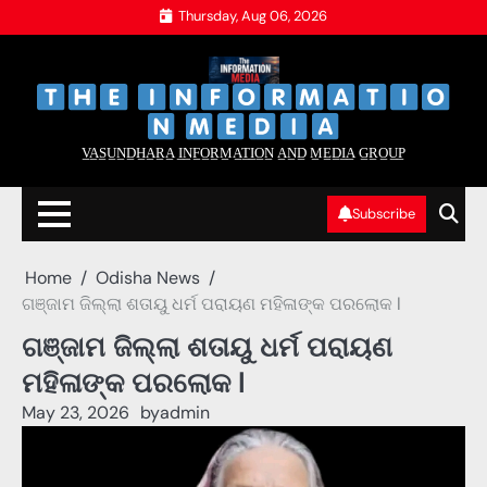
Skip
Thursday, Aug 06, 2026
to
content
‌
‌
V̲A̲S̲U̲N̲D̲H̲A̲R̲A̲ I̲N̲F̲O̲R̲M̲A̲T̲I̲O̲N̲ A̲N̲D̲ M̲E̲D̲I̲A̲ G̲R̲O̲U̲P̲
Subscribe
Home
Odisha News
ଗଞ୍ଜାମ ଜିଲ୍ଲା ଶତାୟୁ ଧର୍ମ ପରାୟଣ ମହିଳାଙ୍କ ପରଲୋକ l
ଗଞ୍ଜାମ ଜିଲ୍ଲା ଶତାୟୁ ଧର୍ମ ପରାୟଣ
ମହିଳାଙ୍କ ପରଲୋକ l
May 23, 2026
by
admin