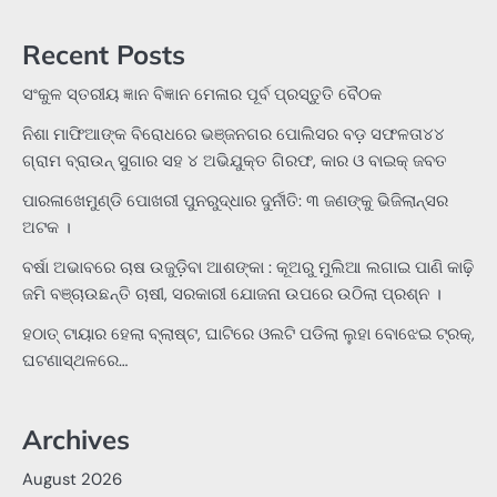
Recent Posts
ସଂକୁଳ ସ୍ତରୀୟ ଜ୍ଞାନ ବିଜ୍ଞାନ ମେଳାର ପୂର୍ବ ପ୍ରସ୍ତୁତି ବୈଠକ
ନିଶା ମାଫିଆଙ୍କ ବିରୋଧରେ ଭଞ୍ଜନଗର ପୋଲିସର ବଡ଼ ସଫଳତା୪୪
ଗ୍ରାମ ବ୍ରାଉନ୍ ସୁଗାର ସହ ୪ ଅଭିଯୁକ୍ତ ଗିରଫ, କାର ଓ ବାଇକ୍ ଜବତ
ପାରଳାଖେମୁଣ୍ଡି ପୋଖରୀ ପୁନରୁଦ୍ଧାର ଦୁର୍ନୀତି: ୩ ଜଣଙ୍କୁ ଭିଜିଲାନ୍ସର
ଅଟକ ।
ବର୍ଷା ଅଭାବରେ ଚାଷ ଉଜୁଡ଼ିବା ଆଶଙ୍କା : କୂଅରୁ ମୁଲିଆ ଲଗାଇ ପାଣି କାଢ଼ି
ଜମି ବଞ୍ଚାଉଛନ୍ତି ଚାଷୀ, ସରକାରୀ ଯୋଜନା ଉପରେ ଉଠିଲା ପ୍ରଶ୍ନ ।
ହଠାତ୍‌ ଟାୟାର ହେଲା ବ୍ଲାଷ୍ଟ, ଘାଟିରେ ଓଲଟି ପଡିଲା ଲୁହା ବୋଝେଇ ଟ୍ରକ୍‌,
ଘଟଣାସ୍ଥଳରେ…
Archives
August 2026