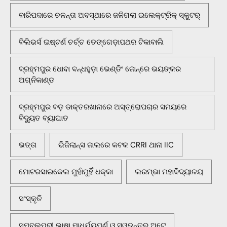
ବାରିପଦାରେ ଚଳନ୍ତା ଅବସ୍ଥାରେ ଜଳିଗଲା ଇଲେକ୍ଟ୍ରିକ୍ ସ୍କୁଟର୍
ବିଲିଭର୍ସ ଇଷ୍ଟର୍ଣ ଚର୍ଚ୍ଚ ତେଙ୍ଗେଡ଼ାପଥର ଟିକାବାଲି
ବ୍ରହ୍ମପୁର ଧୋବା ବନ୍ଧହୁଡ଼ା ଭେଣ୍ଡିଂ ଜୋନ୍‌ରେ ଭୟଙ୍କର
ଅଗ୍ନିକାଣ୍ଡ
ବ୍ରହ୍ମପୁର ବଡ଼ ଡାକ୍ତରଖାନାରେ ଅସ୍ତ୍ରୋପଚାର ସମୟରେ
ବିଦ୍ୟୁତ ବ୍ୟାଘାତ
ଭତ୍ତା
ଭିଜିଲାନ୍ସ ଜାଲରେ କଟକ CRRI ଥାନା IIC
ମୋଟରସାଇକେଲ ମୁହାଁମୁହିଁ ଧକ୍କା
ଲରମ୍ଭା ମହାବିଦ୍ୟାଳୟ
ସଂସ୍କୃତି
ସମ୍ବଲପୁରୀ ଭାଷା ମାଧୁର୍ଯ୍ୟପୂର୍ଣ ଓ ସ୍ୱତନ୍ତ୍ର ଅଟେ