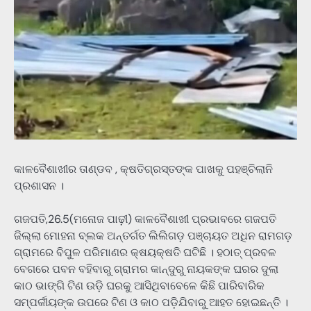
କାଳବୈଶାଖୀର ତାଣ୍ଡବ , କ୍ଷତିଗ୍ରସ୍ତଙ୍କ ପାଖକୁ ପହଞ୍ଚିଲାନି
ପ୍ରଶାସନ ।
ଗଜପତି,26.5(ମନୋଜ ପାଢ଼ୀ) କାଳବୈଶାଖୀ ପ୍ରଭାବରେ ଗଜପତି
ଜିଲ୍ଲା ମୋହନା ବ୍ଲକ ଅନ୍ତର୍ଗତ ଲିଲିଗଡ଼ ପଞ୍ଚାୟତ ଅଧିନ ରାମଗଡ଼
ଗ୍ରାମରେ ବିପୁଳ ପରିମାଣର କ୍ଷୟକ୍ଷତି ଘଟିଛି । ହଠାତ୍ ପ୍ରବଳ
ବେଗରେ ପବନ ବହିବାରୁ ଗ୍ରାମର କାନ୍ଦୁରୁ ନାୟକଙ୍କ ଘରର ଦୁଲା
କାଠ ଭାଙ୍ଗି ଟିଣ ଉଡ଼ି ଘରକୁ ଆସିଥିବାବେଳେ କିଛି ପାରିବାରିକ
ସମ୍ପର୍କୀୟଙ୍କ ଉପରେ ଟିଣ ଓ କାଠ ପଡ଼ିଯିବାରୁ ଆହତ ହୋଇଛନ୍ତି ।