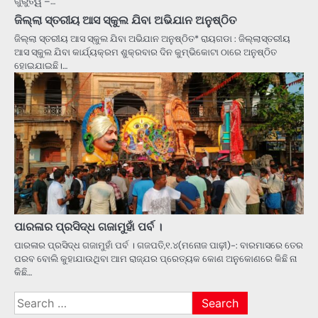
ଗୁରୁତ୍ୱ –…
ଜିଲ୍ଲା ସ୍ତରୀୟ ଆସ ସ୍କୁଲ ଯିବା ଅଭିଯାନ ଅନୁଷ୍ଠିତ
ଜିଲ୍ଲା ସ୍ତରୀୟ ଆସ ସ୍କୁଲ ଯିବା ଅଭିଯାନ ଅନୁଷ୍ଠିତ* ରାୟଗଡା : ଜିଲ୍ଲାସ୍ତରୀୟ
ଆସ ସ୍କୁଲ ଯିବା କାର୍ଯ୍ୟକ୍ରମ ଶୁକ୍ରବାର ଦିନ କୁମ୍ଭିକୋଟା ଠାରେ ଅନୁଷ୍ଠିତ
ହୋଇଯାଇଛି।…
ପାରଳାର ପ୍ରସିଦ୍ଧ ଗଜାମୁହାଁ ପର୍ବ ।
ପାରଳାର ପ୍ରସିଦ୍ଧ ଗଜାମୁହାଁ ପର୍ବ । ଗଜପତି,୧.୪(ମନୋଜ ପାଢ଼ୀ)-: ବାରମାସରେ ତେର
ପରବ ବୋଲି କୁହାଯାଉଥିବା ଆମ ରାଜ୍ଯର ପ୍ରେତ୍ୟକ କୋଣ ଅନୁକୋଣରେ କିଛି ନା
କିଛି…
Search
for: