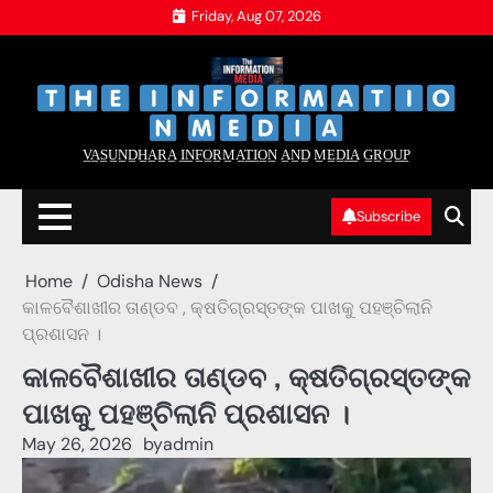
Skip
Friday, Aug 07, 2026
to
content
‌
‌
V̲A̲S̲U̲N̲D̲H̲A̲R̲A̲ I̲N̲F̲O̲R̲M̲A̲T̲I̲O̲N̲ A̲N̲D̲ M̲E̲D̲I̲A̲ G̲R̲O̲U̲P̲
Subscribe
Home
Odisha News
କାଳବୈଶାଖୀର ତାଣ୍ଡବ , କ୍ଷତିଗ୍ରସ୍ତଙ୍କ ପାଖକୁ ପହଞ୍ଚିଲାନି
ପ୍ରଶାସନ ।
କାଳବୈଶାଖୀର ତାଣ୍ଡବ , କ୍ଷତିଗ୍ରସ୍ତଙ୍କ
ପାଖକୁ ପହଞ୍ଚିଲାନି ପ୍ରଶାସନ ।
May 26, 2026
by
admin