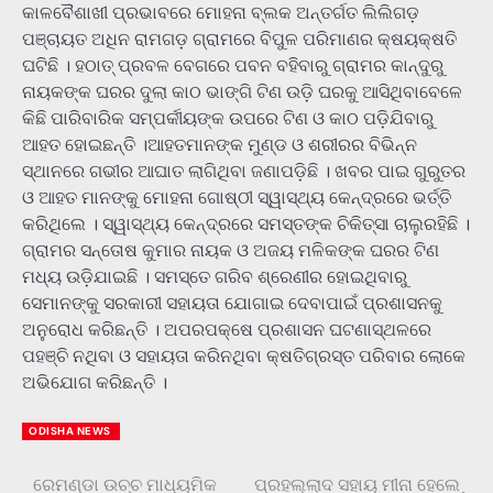
କାଳବୈଶାଖୀ ପ୍ରଭାବରେ ମୋହନା ବ୍ଲକ ଅନ୍ତର୍ଗତ ଲିଲିଗଡ଼
ପଞ୍ଚାୟତ ଅଧିନ ରାମଗଡ଼ ଗ୍ରାମରେ ବିପୁଳ ପରିମାଣର କ୍ଷୟକ୍ଷତି
ଘଟିଛି । ହଠାତ୍ ପ୍ରବଳ ବେଗରେ ପବନ ବହିବାରୁ ଗ୍ରାମର କାନ୍ଦୁରୁ
ନାୟକଙ୍କ ଘରର ଦୁଲା କାଠ ଭାଙ୍ଗି ଟିଣ ଉଡ଼ି ଘରକୁ ଆସିଥିବାବେଳେ
କିଛି ପାରିବାରିକ ସମ୍ପର୍କୀୟଙ୍କ ଉପରେ ଟିଣ ଓ କାଠ ପଡ଼ିଯିବାରୁ
ଆହତ ହୋଇଛନ୍ତି ।ଆହତମାନଙ୍କ ମୁଣ୍ଡ ଓ ଶରୀରର ବିଭିନ୍ନ
ସ୍ଥାନରେ ଗଭୀର ଆଘାତ ଲାଗିଥିବା ଜଣାପଡ଼ିଛି । ଖବର ପାଇ ଗୁରୁତର
ଓ ଆହତ ମାନଙ୍କୁ ମୋହନା ଗୋଷ୍ଠୀ ସ୍ୱାସ୍ଥ୍ୟ କେନ୍ଦ୍ରରେ ଭର୍ତ୍ତି
କରିଥିଲେ । ସ୍ୱାସ୍ଥ୍ୟ କେନ୍ଦ୍ରରେ ସମସ୍ତଙ୍କ ଚିକିତ୍ସା ଚାଲୁରହିଛି ।
ଗ୍ରାମର ସନ୍ତୋଷ କୁମାର ନାୟକ ଓ ଅଜୟ ମଳିକଙ୍କ ଘରର ଟିଣ
ମଧ୍ୟ ଉଡ଼ିଯାଇଛି । ସମସ୍ତେ ଗରିବ ଶ୍ରେଣୀର ହୋଇଥିବାରୁ
ସେମାନଙ୍କୁ ସରକାରୀ ସହାୟତା ଯୋଗାଇ ଦେବାପାଇଁ ପ୍ରଶାସନକୁ
ଅନୁରୋଧ କରିଛନ୍ତି । ଅପରପକ୍ଷେ ପ୍ରଶାସନ ଘଟଣାସ୍ଥଳରେ
ପହଞ୍ଚି ନଥିବା ଓ ସହାୟତା କରିନଥିବା କ୍ଷତିଗ୍ରସ୍ତ ପରିବାର ଲୋକେ
ଅଭିଯୋଗ କରିଛନ୍ତି ।
ODISHA NEWS
ରେମଣ୍ଡା ଉଚ୍ଚ ମାଧ୍ୟମିକ
ପ୍ରହଲ୍ଲାଦ ସହାୟ ମୀନା ହେଲେ
Post