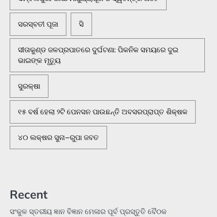
ସରସ୍ବତୀ ପୂଜା
ସି
ସୀତାକୁଣ୍ଡ ଜଳପ୍ରପାତରେ ଦୁର୍ଘଟଣା: ପିକନିକ ସମୟରେ ଦୁଇ
ଭାଇଙ୍କ ମୃତ୍ୟୁ
ସୁରକ୍ଷା
୧୫ ବର୍ଷ ହେଲା ୨ଟି ପେନସନ ପାଉଛନ୍ତି ଅବସରପ୍ରାପ୍ତ ଶିକ୍ଷକ
୪୦ ଲକ୍ଷର ସୁନା–ରୁପା ଜବତ
Recent
ସଂକୁଳ ସ୍ତରୀୟ ଜ୍ଞାନ ବିଜ୍ଞାନ ମେଳାର ପୂର୍ବ ପ୍ରସ୍ତୁତି ବୈଠକ