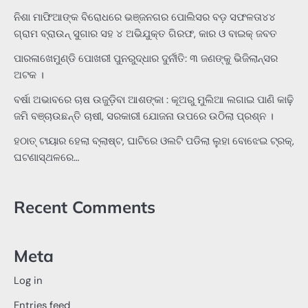
ନିଶା ମାଫିଆଙ୍କ ବିରୋଧରେ ଭଞ୍ଜନଗର ପୋଲିସର ବଡ଼ ସଫଳତା୪୪
ଗ୍ରାମ ବ୍ରାଉନ୍ ସୁଗାର ସହ ୪ ଅଭିଯୁକ୍ତ ଗିରଫ, କାର ଓ ବାଇକ୍ ଜବତ
ପାରଳାଖେମୁଣ୍ଡି ପୋଖରୀ ପୁନରୁଦ୍ଧାର ଦୁର୍ନୀତି: ୩ ଜଣଙ୍କୁ ଭିଜିଲାନ୍ସର
ଅଟକ ।
ବର୍ଷା ଅଭାବରେ ଚାଷ ଉଜୁଡ଼ିବା ଆଶଙ୍କା : କୂଅରୁ ମୁଲିଆ ଲଗାଇ ପାଣି କାଢ଼ି
ଜମି ବଞ୍ଚାଉଛନ୍ତି ଚାଷୀ, ସରକାରୀ ଯୋଜନା ଉପରେ ଉଠିଲା ପ୍ରଶ୍ନ ।
ହଠାତ୍‌ ଟାୟାର ହେଲା ବ୍ଲାଷ୍ଟ, ଘାଟିରେ ଓଲଟି ପଡିଲା ଲୁହା ବୋଝେଇ ଟ୍ରକ୍‌,
ଘଟଣାସ୍ଥଳରେ…
Recent Comments
Meta
Log in
Entries feed