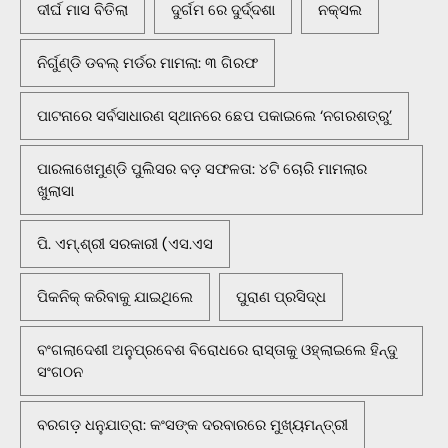
ଦୀର୍ଘ ମାସ ବିତିଲା
ଦୁର୍ଗମ ରେ ଦୁର୍ଦ୍ଦଶା
ନକ୍ସଲ
ନିର୍ଗୁଣ୍ଡି ଡବଲ୍ ମର୍ଡର ମାମଲା: ୩ ଗିରଫ
ପାଟନାରେ ସର୍ବସାଧାରଣ ସ୍ଥାନରେ ଛେପ ପକାଇଲେ ‘ନଗରଶତ୍ରୁ’
ପାରଳାଖେମୁଣ୍ଡି ପୁଲିସର ବଡ଼ ସଫଳତା: ୪ଟି ଚୋରି ମାମଲାର
ଖୁଲାସା
ପି. ଏମ୍.ଶ୍ରୀ ସରକାରୀ (ଏସ.ଏସ
ପିକନିକ୍‌ କରିବାକୁ ଯାଇଥିଲେ
ପୁରାଣ ପ୍ରସିଦ୍ଧ
ବଂଗଲାଦେଶୀ ଅନୁପ୍ରବେଶ ବିରୋଧରେ ରାସ୍ତାକୁ ଓହ୍ଲାଇଲେ ହିନ୍ଦୁ
ସଂଗଠନ
ବରଗଡ଼ ଧନୁଯାତ୍ରା: କଂସଙ୍କ ଦରବାରରେ ମୁଖ୍ୟମନ୍ତ୍ରୀ