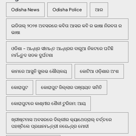
Odisha News
Odisha Police
ଆର
ଇଡିତାଲ୍ ୨୦୨୫ ଅବସରରେ କବିତା ଆସର କବି ର ଭାଷା ନିରବତା ର
ଭାଷା
ଓଡିଶା - ଆନ୍ଧ୍ର ସୀମାନ୍ତ ଆନ୍ଧ୍ରର ବାରୁଆ ନିକଟରେ ଘଟିଛି
ମର୍ମନ୍ତୁଦ ସଡକ ଦୁର୍ଘଟଣା
କାମରେ ଆସୁନି ସୁଲଭ ଶୌଚାଳୟ
କୋଟିଆ ଓଡ଼ିଶାର ଅଂଶ
କୋରାପୁଟ
କୋରାପୁଟ ଜିଲ୍ଲାର ପଞ୍ଚାୟତ ସମିତି
କୋରାପୁଟରେ କାଶ୍ମୀର ଶୈଳୀ ଟୁରିଜମ: ଆୟ
ଖ୍ରୀଷ୍ଟମାସ ଅବସରରେ ଦିଲ୍ଲୀର କ୍ୟାଥେଡ୍ରାଲ୍ ଚର୍ଚ୍ଚରେ
ପହଞ୍ଚିଲେ ପ୍ରଧାନମନ୍ତ୍ରୀ ନରେନ୍ଦ୍ର ମୋଦୀ