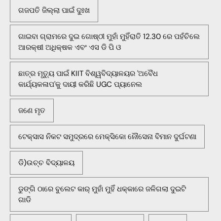
ଗଜପତି ଜିଲ୍ଲା ପାଇଁ ଦୁଃଖ
ଗାଇବା ଗ୍ରାମରେ ଦୁଇ ଗୋଷ୍ଠୀ ମୁହାଁ ମୁହିଁରାତି 12.30 ରେ ପହଁଚିଲେ
ଆରକ୍ଷୀ ଅଧିକ୍ଷକ ଏବଂ ଏସ ଡି ପି ଓ
ଛାତ୍ର ମୃତ୍ୟୁ ପାଇଁ KIIT ବିଶ୍ୱବିଦ୍ୟାଳୟର 'ଅବୈଧ
କାର୍ଯ୍ୟକଳାପ'କୁ ଦାୟୀ କରିଛି UGC ପ୍ୟାନେଲ
ଜଣେ ମୃତ
ଟେକ୍ସାସ ନିକଟ ସମୁଦ୍ରରେ ମେକ୍ସିକୋ ନୌସେନା ବିମାନ ଦୁର୍ଘଟଣା
ଡି)ଉଚ୍ଚ ବିଦ୍ୟାଳୟ
ଡୁଙ୍ଗି ଠାରେ ବୁଲେଟ କାର୍ ମୁହାଁ ମୁହିଁ ଧକ୍କାରେ ଜଳିଗଲା ଦୁଇଟି
ଗାଡି