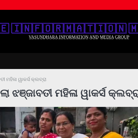
🇪‌ 🇮‌🇳‌🇫‌🇴‌🇷‌🇲‌🇦‌🇹‌🇮‌🇴‌🇳‌ 🇲
V̲A̲S̲U̲N̲D̲H̲A̲R̲A̲ I̲N̲F̲O̲R̲M̲A̲T̲I̲O̲N̲ A̲N̲D̲ M̲E̲D̲I̲A̲ G̲R̲O̲U̲P̲
ୀ ମହିଳା ୱାକର୍ସ କ୍ଲବ୍ରା
 ଝଞ୍ଜାବତୀ ମହିଳା ୱାକର୍ସ କ୍ଲବ୍ର