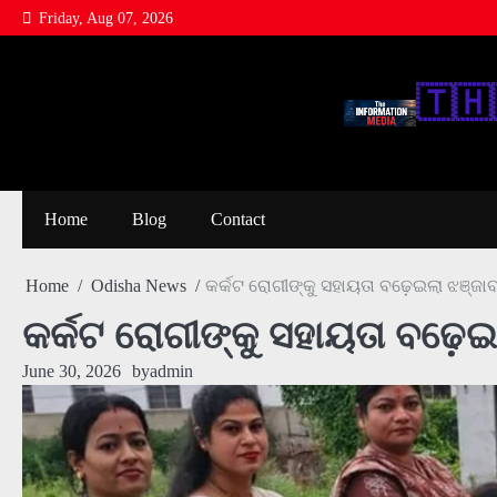
Skip
Friday, Aug 07, 2026
to
content
🇹‌🇭‌
Home
Blog
Contact
Home
Odisha News
କର୍କଟ ରୋଗୀଙ୍କୁ ସହାୟତା ବଢ଼େଇଲା ଝଞ୍ଜାବତ
କର୍କଟ ରୋଗୀଙ୍କୁ ସହାୟତା ବଢ଼େଇଲା
June 30, 2026
by
admin