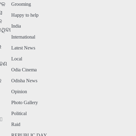
ଫଳ
Grooming
େ
Happy to help
େ
India
ୁଥିବା
International
ର
Latest News
Local
ରହଣ
Odia Cinema
କ
Odisha News
Opinion
Photo Gallery
Political
Raid
REPUBLIC DAY