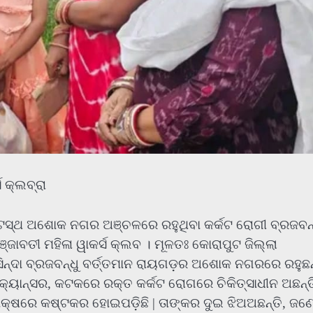
 କ୍ଲବ୍ରା
ଟସ୍ଥ ଅଶୋକ ନଗର ଅଞ୍ଚଳରେ ରହୁଥିବା କର୍କଟ ରୋଗୀ ବ୍ରଜବନ୍
ାବତୀ ମହିଳା ୱାକର୍ସ କ୍ଲବ । ମୂଳତଃ କୋରାପୁଟ ଜିଲ୍ଲା
ସିନ୍ଦା ବ୍ରଜବନ୍ଧୁ ବର୍ତ୍ତମାନ ରାୟଗଡ଼ର ଅଶୋକ ନଗରରେ ରହୁଛନ
କ୍ୟାନ୍ସର, କଟକରେ ରକ୍ତ କର୍କଟ ରୋଗରେ ଚିକିତ୍ସାଧୀନ ଅଛନ୍ତ
ର ପକ୍ଷରେ କଷ୍ଟକର ହୋଇପଡ଼ିଛି | ତାଙ୍କର ଦୁଇ ଝିଅଅଛନ୍ତି, ଜଣ