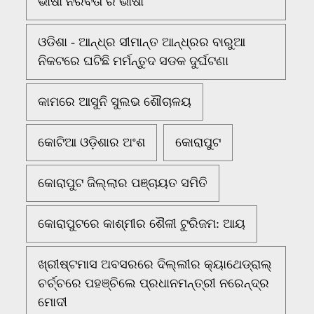
ଭାଷା ନିରବତା ର ଭାଷା
ଓଡିଶା - ଆନ୍ଧ୍ର ସୀମାନ୍ତ ଆନ୍ଧ୍ରର ବାରୁଆ
ନିକଟରେ ଘଟିଛି ମର୍ମନ୍ତୁଦ ସଡକ ଦୁର୍ଘଟଣା
କାମରେ ଆସୁନି ସୁଲଭ ଶୌଚାଳୟ
କୋଟିଆ ଓଡ଼ିଶାର ଅଂଶ
କୋରାପୁଟ
କୋରାପୁଟ ଜିଲ୍ଲାର ପଞ୍ଚାୟତ ସମିତି
କୋରାପୁଟରେ କାଶ୍ମୀର ଶୈଳୀ ଟୁରିଜମ: ଆୟ
ଖ୍ରୀଷ୍ଟମାସ ଅବସରରେ ଦିଲ୍ଲୀର କ୍ୟାଥେଡ୍ରାଲ୍
ଚର୍ଚ୍ଚରେ ପହଞ୍ଚିଲେ ପ୍ରଧାନମନ୍ତ୍ରୀ ନରେନ୍ଦ୍ର
ମୋଦୀ