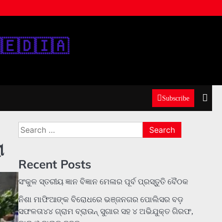
‌🇪‌🇩‌🇮‌🇦‌
Subscribe
Search
for:
ା
Recent Posts
ସଂକୁଳ ସ୍ତରୀୟ ଜ୍ଞାନ ବିଜ୍ଞାନ ମେଳାର ପୂର୍ବ ପ୍ରସ୍ତୁତି ବୈଠକ
ନିଶା ମାଫିଆଙ୍କ ବିରୋଧରେ ଭଞ୍ଜନଗର ପୋଲିସର ବଡ଼
ସଫଳତା୪୪ ଗ୍ରାମ ବ୍ରାଉନ୍ ସୁଗାର ସହ ୪ ଅଭିଯୁକ୍ତ ଗିରଫ,