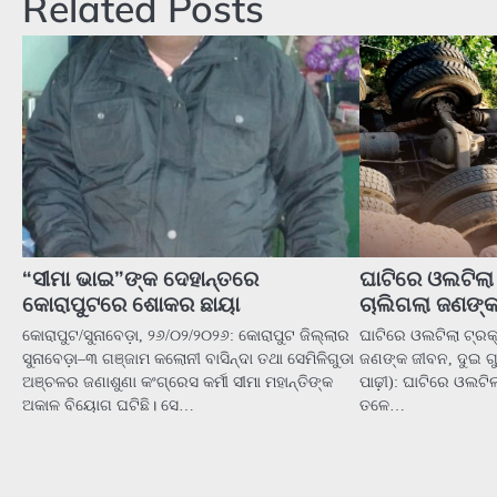
Related Posts
“ସୀମା ଭାଇ”ଙ୍କ ଦେହାନ୍ତରେ
ଘାଟିରେ ଓଲଟିଲା 
କୋରାପୁଟରେ ଶୋକର ଛାୟା
ଚାଲିଗଲା ଜଣଙ୍କ
କୋରାପୁଟ/ସୁନାବେଡ଼ା, ୨୬/୦୨/୨୦୨୬: କୋରାପୁଟ ଜିଲ୍ଲାର
ଘାଟିରେ ଓଲଟିଲା ଟ୍ରକ୍
ସୁନାବେଡ଼ା–୩ ଗଞ୍ଜାମ କଲୋନୀ ବାସିନ୍ଦା ତଥା ସେମିଳିଗୁଡା
ଜଣଙ୍କ ଜୀବନ, ଦୁଇ ଗ
ଅଞ୍ଚଳର ଜଣାଶୁଣା କଂଗ୍ରେସ କର୍ମୀ ସୀମା ମହାନ୍ତିଙ୍କ
ପାଢ଼ୀ): ଘାଟିରେ ଓଲଟିଲା
ଅକାଳ ବିୟୋଗ ଘଟିଛି। ସେ…
ତଳେ…