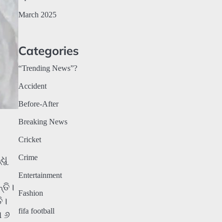
March 2025
Categories
“Trending News”?
Accident
Before-After
Breaking News
Cricket
Crime
ଧୁ
Entertainment
୍ତି।
Fashion
ି।
fifa football
େ ୬