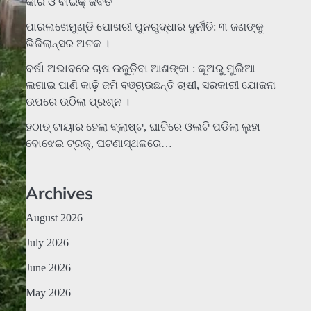
କାର ଓ ବାଇକ୍ ଜବତ
ପାରଳାଖେମୁଣ୍ଡି ପୋଖରୀ ପୁନରୁଦ୍ଧାର ଦୁର୍ନୀତି: ୩ ଜଣଙ୍କୁ
ଭିଜିଲାନ୍ସର ଅଟକ ।
ବର୍ଷା ଅଭାବରେ ଚାଷ ଉଜୁଡ଼ିବା ଆଶଙ୍କା : କୂଅରୁ ମୁଲିଆ
ଲଗାଇ ପାଣି କାଢ଼ି ଜମି ବଞ୍ଚାଉଛନ୍ତି ଚାଷୀ, ସରକାରୀ ଯୋଜନା
ଉପରେ ଉଠିଲା ପ୍ରଶ୍ନ ।
ହଠାତ୍‌ ଟାୟାର ହେଲା ବ୍ଲାଷ୍ଟ, ଘାଟିରେ ଓଲଟି ପଡିଲା ଲୁହା
ବୋଝେଇ ଟ୍ରକ୍‌, ଘଟଣାସ୍ଥଳରେ…
Archives
August 2026
July 2026
June 2026
May 2026