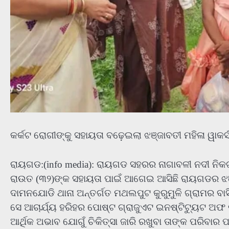
କର୍କଟ ରୋଗୀଙ୍କୁ ସହାୟତା ବଢ଼େଇଲା ଝଞ୍ଜାବତୀ ମହିଳା ୱାକର୍ସ
ରାୟଗଡ:(info media): ରାୟଗଡ ସହରର ନାଗାବଳୀ ନଦୀ ନିକ
ରାଉତ (୩୨)ଙ୍କ ସହାୟତା ପାଇଁ ଆଗେଇ ଆସିଛି ରାୟଗଡର ଝଞ୍ଜ
ଦାମନଯୋଡି ଥାନା ଅନ୍ତର୍ଗତ ମଥଲପୁଟ କୁରୁମୁଳି ଗ୍ରାମର ବା
ସେ ଆଚାର୍ଯ୍ୟ ହରିହର ପୋଷ୍ଟ ଗ୍ରାଜୁଏଟ ଇନଷ୍ଟିଟ୍ୟୁଟ ଅଫ 
ଆର୍ଥିକ ଅଭାବ ଯୋଗୁଁ ଚିକିତ୍ସା ଜାରି ରଖୁବା ତାଙ୍କ ପରିବା