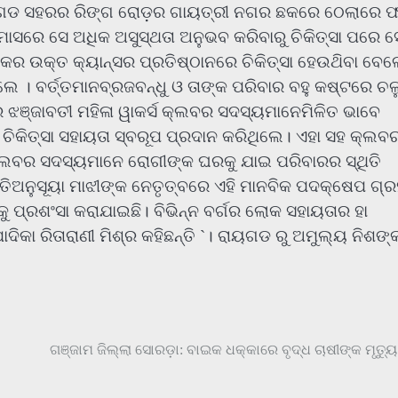
 ରାୟଗଡ ସହରର ରିଙ୍ଗ ରୋଡ଼ର ଗାୟତ୍ରୀ ନଗର ଛକରେ ଠେଲାରେ 
ାସରେ ସେ ଅଧିକ ଅସୁସ୍ଥତା ଅନୁଭବ କରିବାରୁ ଚିକିତ୍ସା ପରେ ସ
କର ଉକ୍ତ କ୍ୟାନ୍ସର ପ୍ରତିଷ୍ଠାନରେ ଚିକିତ୍ସା ହେଉଥ‌ିବା ବେଳ
ଲେ । ବର୍ତ୍ତମାନବ୍ରଜବନ୍ଧୁ ଓ ତାଙ୍କ ପରିବାର ବହୁ କଷ୍ଟରେ ଚଳ
ଝଞ୍ଜାବତୀ ମହିଳା ୱାକର୍ସ କ୍ଲବର ସଦସ୍ୟମାନେମିଳିତ ଭାବେ
ଚିକିତ୍ସା ସହାୟତା ସ୍ବରୂପ ପ୍ରଦାନ କରିଥିଲେ। ଏହା ସହ କ୍ଲବ
| କ୍ଲବର ସଦସ୍ୟମାନେ ରୋଗୀଙ୍କ ଘରକୁ ଯାଇ ପରିବାରର ସ୍ଥିତି
ତିଅନୁସୂୟା ମାଝୀଙ୍କ ନେତୃତ୍ବରେ ଏହି ମାନବିକ ପଦକ୍ଷେପ ଗ୍
ପ୍ରଶଂସା କରାଯାଇଛି। ବିଭିନ୍ନ ବର୍ଗର ଲୋକ ସହାୟତାର ହା
ିକା ରିତାରାଣୀ ମିଶ୍ର କହିଛନ୍ତି `। ରାୟଗଡ ରୁ ଅମୁଲ୍ୟ ନିଶଙ୍
ଗଞ୍ଜାମ ଜିଲ୍ଲା ସୋରଡ଼ା: ବାଇକ ଧକ୍କାରେ ବୃଦ୍ଧ ଚାଷୀଙ୍କ ମୃତ୍ୟୁ