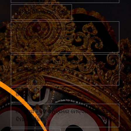
ଗଜପତି ଜିଲ୍ଲା ପାଇଁ ଦୁଃଖ
ଗାଇବା ଗ୍ରାମରେ ଦୁଇ ଗୋଷ୍ଠୀ ମୁହାଁ ମୁହିଁରାତି
12.30 ରେ ପହଁଚିଲେ ଆରକ୍ଷୀ ଅଧିକ୍ଷକ ଏବଂ ଏସ
ଡି ପି ଓ
ଛାତ୍ର ମୃତ୍ୟୁ ପାଇଁ KIIT ବିଶ୍ୱବିଦ୍ୟାଳୟର
'ଅବୈଧ କାର୍ଯ୍ୟକଳାପ'କୁ ଦାୟୀ କରିଛି UGC
ପ୍ୟାନେଲ
ଜଣେ ମୃତ
ଟେକ୍ସାସ ନିକଟ ସମୁଦ୍ରରେ ମେକ୍ସିକୋ ନୌସେନା
ବିମାନ ଦୁର୍ଘଟଣା