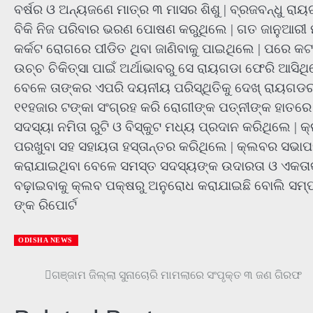
ବର୍ଷର ଓ ଅନ୍ୟଜଣେ ମାତ୍ର ୩ ମାସର ଶିଶୁ | ବ୍ରଜବନ୍ଧୁ
ବିକି ନିଜ ପରିବାର ଭରଣ ପୋଷଣ କରୁଥିଲେ | ଗତ ଜାନୁଆରୀ ମ
କର୍କଟ ରୋଗରେ ପୀଡିତ ଥିବା ଜାଣିବାକୁ ପାଇଥିଲେ | ପରେ କଟ
ଉଚ୍ଚ ଚିକିତ୍ସା ପାଇଁ ଅର୍ଥାଭାବରୁ ସେ ରାୟଗଡା ଫେରି ଆସିଥି
ବେଳେ ତାଙ୍କର ଏପରି ଦୟନୀୟ ପରିସ୍ଥିତିକୁ ଦେଖ୍ ରାୟଗଡର 
୧୧ହଜାର ଟଙ୍କା ସଂଗ୍ରହ କରି ରୋଗୀଙ୍କ ପତ୍ନୀଙ୍କ ହାତରେ 
ସଦସ୍ୟା ନମିତା ରୁଟି ଓ ବିସ୍କୁଟ ମଧ୍ୟ ପ୍ରଦାନ କରିଥିଲେ 
ପରଖୁବା ସହ ସହାୟତା ହସ୍ତାନ୍ତର କରିଥିଲେ | କ୍ଲବର ସଭାପ
କରାଯାଇଥିବା ବେଳେ ସମସ୍ତ ସଦସ୍ୟଙ୍କ ଉଦାରତା ଓ ଏକତାକୁ 
ବଢ଼ାଇବାକୁ କ୍ଲବ ପକ୍ଷରୁ ଅନୁରୋଧ କରାଯାଇଛି ବୋଲି ସମ୍ପାଦ
ଙ୍କ ରିପୋର୍ଟ
ODISHA NEWS
Post
ଗଞ୍ଜାମ ଜିଲ୍ଲା ସୁନାଚୋରି ମାମଲାରେ ସଂପୃକ୍ତ ୩ ଜଣ ଗିରଫ
navigation