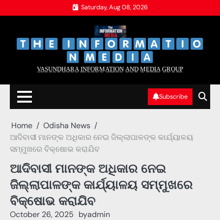
Skip
Saturday, Aug 08, 2026
to
content
‌
‌
V̲A̲S̲U̲N̲D̲H̲A̲R̲A̲ I̲N̲F̲O̲R̲M̲A̲T̲I̲O̲N̲ A̲N̲D̲ M̲E̲D̲I̲A̲ G̲R̲O̲U̲P̲
Subscribe
Home
Odisha News
ଆଦିବାସୀ ମାନଙ୍କ ଅଧିକାର ନେଇ ଜିଲ୍ଲାପାଳଙ୍କ କାର୍ଯ୍ୟାଳୟ
ସମ୍ମୁଖରେ ବିକ୍ଷୋଭ କରାଯିବ
ଆଦିବାସୀ ମାନଙ୍କ ଅଧିକାର ନେଇ
ଜିଲ୍ଲାପାଳଙ୍କ କାର୍ଯ୍ୟାଳୟ ସମ୍ମୁଖରେ
ବିକ୍ଷୋଭ କରାଯିବ
October 26, 2025
by
admin