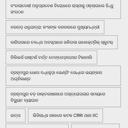
ବଂଗଲାଦେଶୀ ଅନୁପ୍ରବେଶ ବିରୋଧରେ ରାସ୍ତାକୁ ଓହ୍ଲାଇଲେ ହିନ୍ଦୁ
ସଂଗଠନ
ବରଗଡ଼ ଧନୁଯାତ୍ରା: କଂସଙ୍କ ଦରବାରରେ ମୁଖ୍ୟମନ୍ତ୍ରୀ
ବାରିପଦାରେ ଚଳନ୍ତା ଅବସ୍ଥାରେ ଜଳିଗଲା ଇଲେକ୍ଟ୍ରିକ୍ ସ୍କୁଟର୍
ବିଲିଭର୍ସ ଇଷ୍ଟର୍ଣ ଚର୍ଚ୍ଚ ତେଙ୍ଗେଡ଼ାପଥର ଟିକାବାଲି
ବ୍ରହ୍ମପୁର ଧୋବା ବନ୍ଧହୁଡ଼ା ଭେଣ୍ଡିଂ ଜୋନ୍‌ରେ ଭୟଙ୍କର
ଅଗ୍ନିକାଣ୍ଡ
ବ୍ରହ୍ମପୁର ବଡ଼ ଡାକ୍ତରଖାନାରେ ଅସ୍ତ୍ରୋପଚାର ସମୟରେ
ବିଦ୍ୟୁତ ବ୍ୟାଘାତ
ଭତ୍ତା
ଭିଜିଲାନ୍ସ ଜାଲରେ କଟକ CRRI ଥାନା IIC