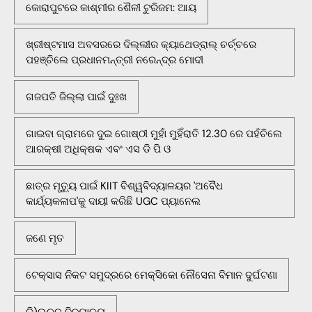
କୋରାପୁଟରେ କାଶ୍ମୀର ଶୈଳୀ ଟୁରିଜମ: ଆୟ
ଖ୍ରୀଷ୍ଟମାସ ଅବସରରେ ଦିଲ୍ଲୀର କ୍ୟାଥେଡ୍ରାଲ୍ ଚର୍ଚ୍ଚରେ
ପହଞ୍ଚିଲେ ପ୍ରଧାନମନ୍ତ୍ରୀ ନରେନ୍ଦ୍ର ମୋଦୀ
ଗଜପତି ଜିଲ୍ଲା ପାଇଁ ଦୁଃଖ
ଗାଇବା ଗ୍ରାମରେ ଦୁଇ ଗୋଷ୍ଠୀ ମୁହାଁ ମୁହିଁରାତି 12.30 ରେ ପହଁଚିଲେ
ଆରକ୍ଷୀ ଅଧିକ୍ଷକ ଏବଂ ଏସ ଡି ପି ଓ
ଛାତ୍ର ମୃତ୍ୟୁ ପାଇଁ KIIT ବିଶ୍ୱବିଦ୍ୟାଳୟର 'ଅବୈଧ
କାର୍ଯ୍ୟକଳାପ'କୁ ଦାୟୀ କରିଛି UGC ପ୍ୟାନେଲ
ଜଣେ ମୃତ
ଟେକ୍ସାସ ନିକଟ ସମୁଦ୍ରରେ ମେକ୍ସିକୋ ନୌସେନା ବିମାନ ଦୁର୍ଘଟଣା
ଡି)ଉଚ୍ଚ ବିଦ୍ୟାଳୟ