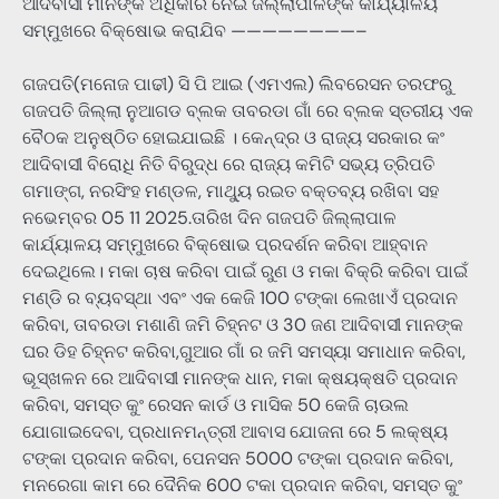
ଆଦିବାସୀ ମାନଙ୍କ ଅଧିକାର ନେଇ ଜିଲ୍ଲାପାଳଙ୍କ କାର୍ଯ୍ୟାଳୟ
ସମ୍ମୁଖରେ ବିକ୍ଷୋଭ କରାଯିବ ————————–
ଗଜପତି(ମନୋଜ ପାଢୀ) ସି ପି ଆଇ (ଏମଏଲ) ଲିବରେସନ ତରଫରୁ
ଗଜପତି ଜିଲ୍ଲା ନୁଆଗଡ ବ୍ଲକ ତାବରଡା ଗାଁ ରେ ବ୍ଲକ ସ୍ତରୀୟ ଏକ
ବୈଠକ ଅନୁଷ୍ଠିତ ହୋଇଯାଇଛି । କେନ୍ଦ୍ର ଓ ରାଜ୍ୟ ସରକାର କଂ
ଆଦିବାସୀ ବିରୋଧି ନିତି ବିରୁଦ୍ଧ ରେ ରାଜ୍ୟ କମିଟି ସଭ୍ୟ ତ୍ରିପତି
ଗମାଙ୍ଗ, ନରସିଂହ ମଣ୍ଡଳ, ମାଥ୍ୟୁ ରଇତ ବକ୍ତବ୍ୟ ରଖିବା ସହ
ନଭେମ୍ବର 05 11 2025.ତାରିଖ ଦିନ ଗଜପତି ଜିଲ୍ଲାପାଳ
କାର୍ଯ୍ୟାଳୟ ସମ୍ମୁଖରେ ବିକ୍ଷୋଭ ପ୍ରଦର୍ଶନ କରିବା ଆହ୍ବାନ
ଦେଇଥିଲେ। ମକା ଚାଷ କରିବା ପାଇଁ ରୁଣ ଓ ମକା ବିକ୍ରି କରିବା ପାଇଁ
ମଣ୍ଡି ର ବ୍ୟବସ୍ଥା ଏବଂ ଏକ କେଜି 100 ଟଙ୍କା ଲେଖାଏଁ ପ୍ରଦାନ
କରିବା, ତାବରଡା ମଶାଣି ଜମି ଚିହ୍ନଟ ଓ 30 ଜଣ ଆଦିବାସୀ ମାନଙ୍କ
ଘର ଡିହ ଚିହ୍ନଟ କରିବା,ଗୁଆର ଗାଁ ର ଜମି ସମସ୍ୟା ସମାଧାନ କରିବା,
ଭୂସ୍ଖଳନ ରେ ଆଦିବାସୀ ମାନଙ୍କ ଧାନ, ମକା କ୍ଷୟକ୍ଷତି ପ୍ରଦାନ
କରିବା, ସମସ୍ତ କୁଂ ରେସନ କାର୍ଡ ଓ ମାସିକ 50 କେଜି ଚାଉଲ
ଯୋଗାଇଦେବା, ପ୍ରଧାନମନ୍ତ୍ରୀ ଆବାସ ଯୋଜନା ରେ 5 ଲକ୍ଷ୍ୟ
ଟଙ୍କା ପ୍ରଦାନ କରିବା, ପେନସନ 5000 ଟଙ୍କା ପ୍ରଦାନ କରିବା,
ମନରେଗା କାମ ରେ ଦୈନିକ 600 ଟକା ପ୍ରଦାନ କରିବା, ସମସ୍ତ କୁଂ