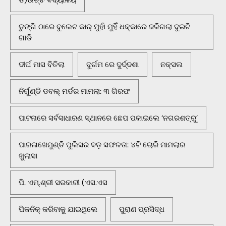
ଡୁଙ୍ଗି ଠାରେ ବୁଲେଟ କାର୍ ମୁହାଁ ମୁହିଁ ଧକ୍କାରେ ଜଳିଗଲା ଦୁଇଟି
ଗାଡି
ଦୀର୍ଘ ମାସ ବିତିଲା
ଦୁର୍ଗମ ରେ ଦୁର୍ଦ୍ଦଶା
ନକ୍ସଲ
ନିର୍ଗୁଣ୍ଡି ଡବଲ୍ ମର୍ଡର ମାମଲା: ୩ ଗିରଫ
ପାଟନାରେ ସର୍ବସାଧାରଣ ସ୍ଥାନରେ ଛେପ ପକାଇଲେ ‘ନଗରଶତ୍ରୁ’
ପାରଳାଖେମୁଣ୍ଡି ପୁଲିସର ବଡ଼ ସଫଳତା: ୪ଟି ଚୋରି ମାମଲାର
ଖୁଲାସା
ପି. ଏମ୍.ଶ୍ରୀ ସରକାରୀ (ଏସ.ଏସ
ପିକନିକ୍‌ କରିବାକୁ ଯାଇଥିଲେ
ପୁରାଣ ପ୍ରସିଦ୍ଧ