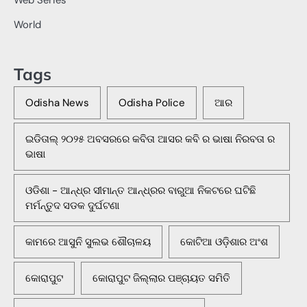
Web Series
World
Tags
Odisha News
Odisha Police
ଆର
ଇଡିତାଲ୍ ୨୦୨୫ ଅବସରରେ କବିତା ଆସର କବି ର ଭାଷା ନିରବତା ର
ଭାଷା
ଓଡିଶା - ଆନ୍ଧ୍ର ସୀମାନ୍ତ ଆନ୍ଧ୍ରର ବାରୁଆ ନିକଟରେ ଘଟିଛି
ମର୍ମନ୍ତୁଦ ସଡକ ଦୁର୍ଘଟଣା
କାମରେ ଆସୁନି ସୁଲଭ ଶୌଚାଳୟ
କୋଟିଆ ଓଡ଼ିଶାର ଅଂଶ
କୋରାପୁଟ
କୋରାପୁଟ ଜିଲ୍ଲାର ପଞ୍ଚାୟତ ସମିତି