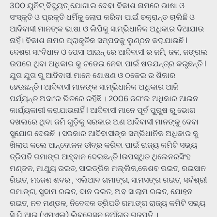
300 ୟୁନିଟ୍ ବିଦ୍ୟୁତ୍ ଯୋଗାଇ ଦେବା ବିକାଶ ନାମରେ ଭାଷା ଓ
ସଂସ୍କୃତି ଓ ପ୍ରକୃତି ଧର୍ମିକୁ ଲୋପ କରିବା ପାଇଁ ଚକ୍ରାନ୍ତ ଚାଲିଛି ଓ
ଆଦିବାସୀ ମାନଙ୍କ ଭାଷା ଓ ଲିପିକୁ ସାମ୍ଭିଧାନିକ ଅଧିକାର ଦିଆଯାଉ
ନାହିଁ। ବିକାଶ ନାମର ପ୍ରାକୃତିକ ସମ୍ପଦକୁ ଲୁଣ୍ଠନ କରାଯାଉଛି l
ଦେଶର ସାଂବିଧାନ ଓ ପେସା ଆଇନ୍ ରେ ଆଦିବାସୀ ର ଜମି, ଜଳ, ଜଙ୍ଗଲ
ଉପରେ ଥିବା ଅଧିକାର କୁ ଚଡେଇ ନେବା ପାଇଁ ଷଡଯନ୍ତ୍ର କରୁଛନ୍ତି l
ଯୁଗ ଯୁଗ ରୁ ଆଦିବାସୀ ମାନେ ଶୋଷଣ ଓ ଠକେଇ ର ଶିକାର
ହେଉଛନ୍ତି। ଆଦିବାସୀ ମାନଙ୍କ ସାମ୍ଭିଧାନିକ ଅଧିକାର ଆଜି
ପର୍ଯ୍ୟନ୍ତ ଅଦାଂର ଭିତରେ ରହିଛି । 2006 ଜଗଂଲ ଅଧିକାର ଆଇନ
କାର୍ଯ୍ୟକାରୀ କରାଯାଉନାହିଁ l ଆଦିବାସୀ ମାନେ ପୂର୍ବ ପୁରୁଷ ରୁ ଭୋଗ
ଦଖଲରେ ଥିବା ଜମି ଗୁଡ଼ିକୁ ସରକାର ଅଣ ଆଦିବାସୀ ମାନଙ୍କୁ ଦେବା
ସୁଯୋଗ ଦେଉଛି । ସରକାର ଆଦିବାସୀଙ୍କ ସମ୍ଭିଧାନିକ ଅଧିକାର କୁ
ଖିଲାପ କଲେ ଆନ୍ଦୋଳନ ତୀବ୍ର କରିବା ପାଇଁ ରାଜ୍ୟ କମିଟି ସଭ୍ୟ
ତ୍ରିପତି ଗମାଙ୍ଗ ଆହ୍ବାନ ଦେଇଛନ୍ତି lଉପସ୍ଥିତ ଥିଲେନରସିଂହ
ମଣ୍ଡଳ, ମାଥ୍ୟୁ ରଇତ, ସାଇଡ୍ରିକ ମଲ୍ଲିକ,କେଶବ ରଇତ, ରଇସାନ
ରିଇତ, ମଜେଶ ଶବର , ଏଲିଆବ ଗମାଙ୍ଗ, ସାମସଙ୍ଗ ରଇତ, ସର୍ବଶ୍ରୀ
ଗମାଙ୍ଗ, ସୁଦାମ ରଇତ, ଦାନ ରଇତ, ଅବ ସାଲାମ ରଇତ, ଯୋହନ
ରଇତ, ନବ ମଣ୍ଡଳ, ନିବେଦକ ତ୍ରିପତି ଗମାଙ୍ଗ ରାଜ୍ୟ କମିଟି ସଭ୍ୟ
ସି ପି ଆଇ (ଏମଏଲ) ଲିବରେସନ ନୁଆଁଗଡ ଗଜପତି ।