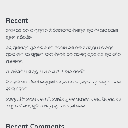
Recent
କଂଗ୍ରେସ ଦଳ ର ରାୟଗଡ ଓଁ ବିଷମକଟକ ବିଧାୟକ ଙ୍କ ରିଭୋଲକୋଣା
ସ୍କୁଲ ପରିଦର୍ଶନ
କଲ୍ୟାଣସିଙ୍ଗପୁର ବ୍ଲକ ରେ ଜନସାଧାରଣ ଙ୍କ ସମସ୍ୟା ଓ ଉନୟନ
ମୂଳକ କାମ ରେ ସ୍ୱଛତା ନେଇ ବିଜେଡି ଦଳ ପକ୍ଷରୁ ପ୍ରସାଶନ ଙ୍କ ସହିତ
ଆଲୋଚନା
ମା ମଝିଘରିଆଣୀଙ୍କୁ ଆଷାଢ ଶାଢ଼ୀ ଓ ଭାର ସମର୍ପଣ।
ଟିକାବାଲି ମା ଭୈରବୀ କଲ୍ୟାଣୀ ମଣ୍ଡପରେ ଦନ୍ତାହାତୀ ସ୍ଥାନାନ୍ତର ନେଇ
ବସିଲା ବୈଠକ..
ପେଟ୍ରୋଲିଂ ବେଳେ ବେଲଗାଁ ପୋଲିସକୁ ବଡ଼ ସଫଳତା; ଦେଶୀ ପିସ୍ତଲ ସହ
୨ ଯୁବକ ଗିରଫ, ଗୁଳି ଓ ଅନ୍ୟାନ୍ୟ ସାମଗ୍ରୀ ଜବତ
Recent Comments