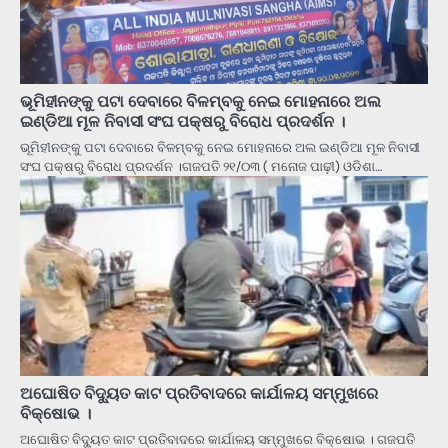
ଭୂମିହୀନଙ୍କୁ ପଟା ଦେବାରେ ବିଳମ୍ବକୁ ନେଇ ମୋହନାରେ ଅଲ
ଇଣ୍ଡିଆ ମୂଳ ନିବାସୀ ସଂଘ ପକ୍ଷରୁ ବିରୋଧ ପ୍ରଦର୍ଶନ ।
ଭୂମିହୀନଙ୍କୁ ପଟା ଦେବାରେ ବିଳମ୍ବକୁ ନେଇ ମୋହନାରେ ଅଲ ଇଣ୍ଡିଆ ମୂଳ ନିବାସୀ
ସଂଘ ପକ୍ଷରୁ ବିରୋଧ ପ୍ରଦର୍ଶନ ।ଗଜପତି ‌୨୧/୦୩ ( ମନୋଜ ପାଢ଼ୀ) ଓଡିଶା…
ଅଘୋଷିତ ବିଦ୍ୟୁତ କାଟ ପ୍ରତିବାଦରେ କାର୍ଯାଳୟ ସମ୍ମୁଖରେ
ବିକ୍ଷୋଭ ।
ଅଘୋଷିତ ବିଦ୍ୟୁତ କାଟ ପ୍ରତିବାଦରେ କାର୍ଯାଳୟ ସମ୍ମୁଖରେ ବିକ୍ଷୋଭ । ଗଜପତି