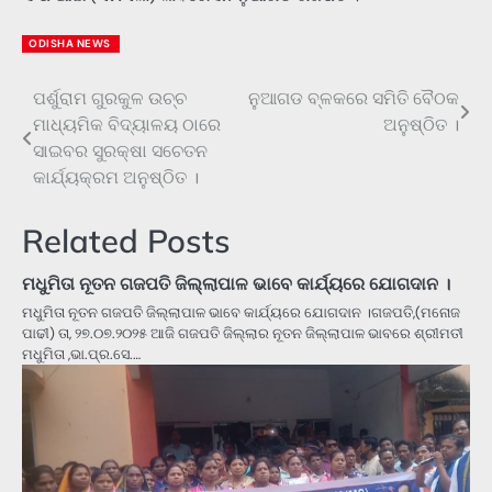
ODISHA NEWS
ପର୍ଶୁରାମ ଗୁରକୁଳ ଉଚ୍ଚ
ନୁଆଗଡ ବ୍ଳକରେ ସମିତି ବୈଠକ
Post
ମାଧ୍ୟମିକ ବିଦ୍ୟାଳୟ ଠାରେ
ଅନୁଷ୍ଠିତ ।
navigation
ସାଇବର ସୁରକ୍ଷା ସଚେତନ
କାର୍ଯ୍ୟକ୍ରମ ଅନୁଷ୍ଠିତ ।
Related Posts
ମଧୁମିତା ନୂତନ ଗଜପତି ଜିଲ୍ଲାପାଳ ଭାବେ କାର୍ଯ୍ୟରେ ଯୋଗଦାନ ।
ମଧୁମିତା ନୂତନ ଗଜପତି ଜିଲ୍ଲାପାଳ ଭାବେ କାର୍ଯ୍ୟରେ ଯୋଗଦାନ ।ଗଜପତି,(ମନୋଜ
ପାଢୀ) ତା, ୨୭.୦୭.୨୦୨୫ ଆଜି ଗଜପତି ଜିଲ୍ଲାର ନୂତନ ଜିଲ୍ଲାପାଳ ଭାବରେ ଶ୍ରୀମତୀ
ମଧୁମିତା ,ଭା.ପ୍ର.ସେ.…