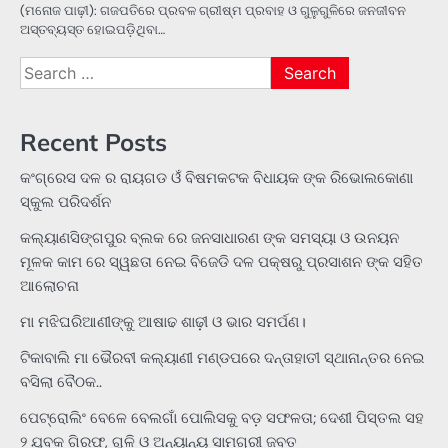
(ମନୋଜ ପାଢ଼ୀ): ଗଜପତିରେ ପ୍ରବଳ ଗ୍ରୀଷ୍ମ ପ୍ରବାହ ଓ ଗୁଳୁଗୁଳିରେ ଜନଜୀବନ
ଅସ୍ତବ୍ୟସ୍ତ ହୋଇପଡ଼ିଥିବା…
Search
for:
Recent Posts
କଂଗ୍ରେସ ଦଳ ର ରାୟଗଡ ଓଁ ବିଷମକଟକ ବିଧାୟକ ଙ୍କ ରିଭୋଲକୋଣା
ସ୍କୁଲ ପରିଦର୍ଶନ
କଲ୍ୟାଣସିଙ୍ଗପୁର ବ୍ଲକ ରେ ଜନସାଧାରଣ ଙ୍କ ସମସ୍ୟା ଓ ଉନୟନ
ମୂଳକ କାମ ରେ ସ୍ୱଛତା ନେଇ ବିଜେଡି ଦଳ ପକ୍ଷରୁ ପ୍ରସାଶନ ଙ୍କ ସହିତ
ଆଲୋଚନା
ମା ମଝିଘରିଆଣୀଙ୍କୁ ଆଷାଢ ଶାଢ଼ୀ ଓ ଭାର ସମର୍ପଣ।
ଟିକାବାଲି ମା ଭୈରବୀ କଲ୍ୟାଣୀ ମଣ୍ଡପରେ ଦନ୍ତାହାତୀ ସ୍ଥାନାନ୍ତର ନେଇ
ବସିଲା ବୈଠକ..
ପେଟ୍ରୋଲିଂ ବେଳେ ବେଲଗାଁ ପୋଲିସକୁ ବଡ଼ ସଫଳତା; ଦେଶୀ ପିସ୍ତଲ ସହ
୨ ଯୁବକ ଗିରଫ, ଗୁଳି ଓ ଅନ୍ୟାନ୍ୟ ସାମଗ୍ରୀ ଜବତ