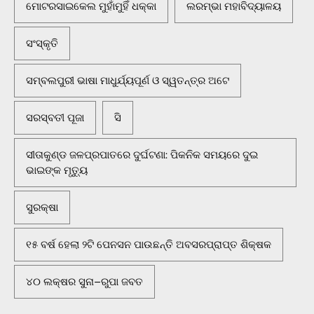
ମୋଟରସାଇକେଲ ମୁହାଁମୁହିଁ ଧକ୍କା
ଲରମ୍ଭା ମହାବିଦ୍ୟାଳୟ
ସଂସ୍କୃତି
ସମ୍ବଲପୁରୀ ଭାଷା ମାଧୁର୍ଯ୍ୟପୂର୍ଣ ଓ ସ୍ୱତନ୍ତ୍ର ଅଟେ
ସରସ୍ବତୀ ପୂଜା
ସି
ସୀତାକୁଣ୍ଡ ଜଳପ୍ରପାତରେ ଦୁର୍ଘଟଣା: ପିକନିକ ସମୟରେ ଦୁଇ
ଭାଇଙ୍କ ମୃତ୍ୟୁ
ସୁରକ୍ଷା
୧୫ ବର୍ଷ ହେଲା ୨ଟି ପେନସନ ପାଉଛନ୍ତି ଅବସରପ୍ରାପ୍ତ ଶିକ୍ଷକ
୪୦ ଲକ୍ଷର ସୁନା–ରୁପା ଜବତ