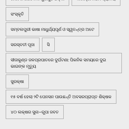
ସଂସ୍କୃତି
ସମ୍ବଲପୁରୀ ଭାଷା ମାଧୁର୍ଯ୍ୟପୂର୍ଣ ଓ ସ୍ୱତନ୍ତ୍ର ଅଟେ
ସରସ୍ବତୀ ପୂଜା
ସି
ସୀତାକୁଣ୍ଡ ଜଳପ୍ରପାତରେ ଦୁର୍ଘଟଣା: ପିକନିକ ସମୟରେ ଦୁଇ
ଭାଇଙ୍କ ମୃତ୍ୟୁ
ସୁରକ୍ଷା
୧୫ ବର୍ଷ ହେଲା ୨ଟି ପେନସନ ପାଉଛନ୍ତି ଅବସରପ୍ରାପ୍ତ ଶିକ୍ଷକ
୪୦ ଲକ୍ଷର ସୁନା–ରୁପା ଜବତ