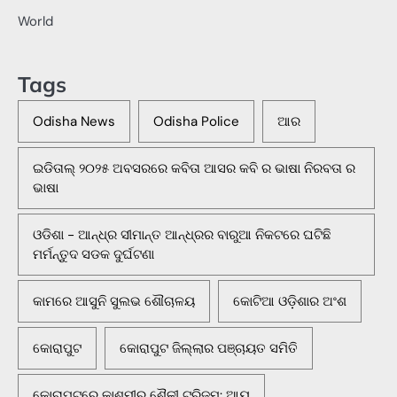
World
Tags
Odisha News
Odisha Police
ଆର
ଇଡିତାଲ୍ ୨୦୨୫ ଅବସରରେ କବିତା ଆସର କବି ର ଭାଷା ନିରବତା ର
ଭାଷା
ଓଡିଶା - ଆନ୍ଧ୍ର ସୀମାନ୍ତ ଆନ୍ଧ୍ରର ବାରୁଆ ନିକଟରେ ଘଟିଛି
ମର୍ମନ୍ତୁଦ ସଡକ ଦୁର୍ଘଟଣା
କାମରେ ଆସୁନି ସୁଲଭ ଶୌଚାଳୟ
କୋଟିଆ ଓଡ଼ିଶାର ଅଂଶ
କୋରାପୁଟ
କୋରାପୁଟ ଜିଲ୍ଲାର ପଞ୍ଚାୟତ ସମିତି
କୋରାପୁଟରେ କାଶ୍ମୀର ଶୈଳୀ ଟୁରିଜମ: ଆୟ