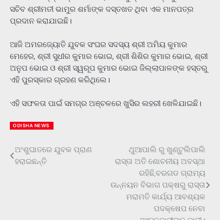
ସଚିବ ଶ୍ରୀମତୀ ଭାମୁର ଶର୍ମାଙ୍କ ଦସ୍ତଖତ ଥିବା ଏକ ମାନପତ୍ର
ପ୍ରଦାନ କରାଯାଇଛି।
ଆଜି ଅମରଜ୍ୟୋତି ଯୁବକ ସଂଘର ସଦସ୍ୟ ଶ୍ରୀ ଅମିୟ କୁମାର
ମେହେର, ଶ୍ରୀ ସୁଧୀର କୁମାର ଭୋଇ, ଶ୍ରୀ ଶିଶିର କୁମାର ଭୋଇ, ଶ୍ରୀ
ଅନୁପ ଭୋଇ ଓ ଶ୍ରୀ ସ୍ୱରୂପ କୁମାର ଭୋଇ ଜିଲ୍ଲାପାଳଙ୍କ ହସ୍ତରୁ
ଏହି ପୁରସ୍କାର ଗ୍ରହଣ କରିଥିଲେ।
ଏହି ସଫଳତା ପାଇଁ ସମଗ୍ର ଅଞ୍ଚଳରେ ଖୁସିର ଲହରୀ ଖେଳିଯାଇଛି।
ODISHA NEWS
ଅଂଶୁଘାତରେ ଯୁବକ ପ୍ରାଣ
ଥୁଆପାଲି ରୁ ଖୁଣ୍ଟୁଲିପାଲି
Post
ହରାଇଛନ୍ତି
ରାସ୍ତା ଅତି ଶୋଚନୀୟ ଅବସ୍ଥା
navigation
ରହିଛି,ବରଗଡ ଗ୍ରାମ୍ୟ
ଉନ୍ନୟନ ବିଭାଗ ପକ୍ଷରୁ ରାସ୍ତା
ମରାମତି କାର୍ଯ୍ୟ ଆବଶ୍ୟକ
ପଦକ୍ଷେପ ନେବା