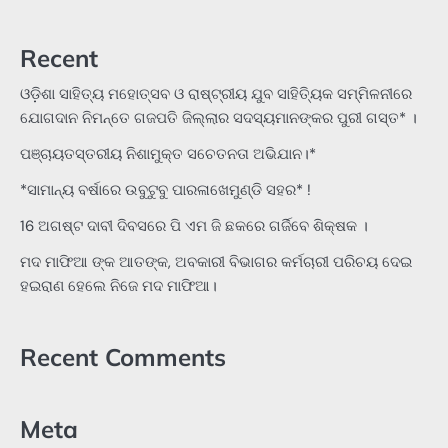
Recent
ଓଡ଼ିଶା ସାହିତ୍ୟ ମହୋତ୍ସବ ଓ ରାଷ୍ଟ୍ରୀୟ ଯୁବ ସାହିତ୍ୟିକ ସମ୍ମିଳନୀରେ
ଯୋଗଦାନ ନିମନ୍ତେ ଗଜପତି ଜିଲ୍ଲାର ସଦସ୍ୟମାନଙ୍କର ପୁରୀ ଗସ୍ତ* ।
ପଞ୍ଚାୟତସ୍ତରୀୟ ନିଶାମୁକ୍ତ ସଚେତନତା ଅଭିଯାନ।*
*ସାମାନ୍ୟ ବର୍ଷାରେ ଉବୁଟୁବୁ ପାରଳାଖେମୁଣ୍ଡି ସହର* !
16 ଅଗଷ୍ଟ ଦାବୀ ଦିବସରେ ପି ଏମ ଜି ଛକରେ ଗର୍ଜିବେ ଶିକ୍ଷକ ।
ମଦ ମାଫିଆ ଙ୍କ ଆତଙ୍କ, ଅବକାରୀ ବିଭାଗର କର୍ମଚାରୀ ପରିଚୟ ଦେଇ
ହଇରାଣ ହେଲେ ନିଜେ ମଦ ମାଫିଆ।
Recent Comments
Meta