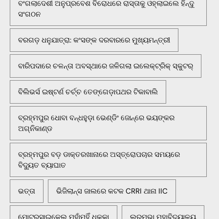
ବଂଗଲାଦେଶୀ ଅନୁପ୍ରବେଶ ବିରୋଧରେ ରାସ୍ତାକୁ ଓହ୍ଲାଇଲେ ହିନ୍ଦୁ
ସଂଗଠନ
ବରଗଡ଼ ଧନୁଯାତ୍ରା: କଂସଙ୍କ ଦରବାରରେ ମୁଖ୍ୟମନ୍ତ୍ରୀ
ବାରିପଦାରେ ଚଳନ୍ତା ଅବସ୍ଥାରେ ଜଳିଗଲା ଇଲେକ୍ଟ୍ରିକ୍ ସ୍କୁଟର୍
ବିଲିଭର୍ସ ଇଷ୍ଟର୍ଣ ଚର୍ଚ୍ଚ ତେଙ୍ଗେଡ଼ାପଥର ଟିକାବାଲି
ବ୍ରହ୍ମପୁର ଧୋବା ବନ୍ଧହୁଡ଼ା ଭେଣ୍ଡିଂ ଜୋନ୍‌ରେ ଭୟଙ୍କର
ଅଗ୍ନିକାଣ୍ଡ
ବ୍ରହ୍ମପୁର ବଡ଼ ଡାକ୍ତରଖାନାରେ ଅସ୍ତ୍ରୋପଚାର ସମୟରେ
ବିଦ୍ୟୁତ ବ୍ୟାଘାତ
ଭତ୍ତା
ଭିଜିଲାନ୍ସ ଜାଲରେ କଟକ CRRI ଥାନା IIC
ମୋଟରସାଇକେଲ ମୁହାଁମୁହିଁ ଧକ୍କା
ଲରମ୍ଭା ମହାବିଦ୍ୟାଳୟ