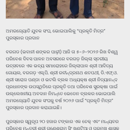
ଅମରଜ୍ୟୋତି ଯୁବକ ସଂଘ, ଭୋଇପାଲିକୁ “ପ୍ରକୃତି ମିତ୍ର”
ପୁରସ୍କାର ପ୍ରଦାନ
ବରଗଡ (ଭବାନୀ ଶଙ୍କର ପାଢ଼ୀ) ଆଜି ତା ୫-୬-୨୦୨୬ ରିଖ ବିଶ୍ୱ
ପରିବେଶ ଦିବସ ପାଳନ ଅବସରରେ ବରଗଡ଼ ଜିଲ୍ଲା ସ୍ତରୀୟ
ଉତ୍ସବରେ ଏକ ଭବ୍ୟ ସମାରୋହରେ ଜିଲ୍ଲାପାଳ ଶ୍ରୀ ଆଦିତ୍ୟ
ଗୋୟଲ, ବରଗଡ଼ ଏସ୍‌.ପି. ଶ୍ରୀ ରବୀନ୍ଦ୍ରନାଥ ଶତପଥୀ, ଡି.ଏଫ୍‌.ଓ.
ଶ୍ରୀ ସରୋଜ ପଣ୍ଡା ଓ ଭଟଲି ବ୍ଲକ ଅଧ୍ୟକ୍ଷ ଶ୍ରୀ ନିତ୍ୟାନନ୍ଦ
ପ୍ରଧାନଙ୍କ ଉପସ୍ଥିତିରେ ପ୍ରକୃତି ତଥା ପରିବେଶ ସୁରକ୍ଷା ପାଇଁ
ଉଲ୍ଲେଖନୀୟ ଅବଦାନ ନିମନ୍ତେ ଭେଡେନ ବ୍ଲକର ଭୋଇପାଲି
ଅମରଜ୍ୟୋତି ଯୁବକ ସଂଘକୁ ବର୍ଷ ୨୦୨୬ ପାଇଁ “ପ୍ରକୃତି ମିତ୍ର”
ପୁରସ୍କାର ପ୍ରଦାନ କରାଯାଇଛି।
ପୁରସ୍କାର ସ୍ୱରୂପ ୨୦ ହଜାର ଟଙ୍କାର ଏକ ଚେକ୍ ଏବଂ ମାନ୍ୟବର
ପରିବେଶ ମନ୍ତ୍ରୀ ଶ୍ରୀ ଗଣେଶରାମ ସିଂ ଖୁଣ୍ଟିଆ ଓ ପ୍ରମୁଖ ଶାସକ