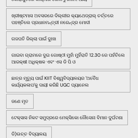
ଖ୍ରୀଷ୍ଟମାସ ଅବସରରେ ଦିଲ୍ଲୀର କ୍ୟାଥେଡ୍ରାଲ୍ ଚର୍ଚ୍ଚରେ
ପହଞ୍ଚିଲେ ପ୍ରଧାନମନ୍ତ୍ରୀ ନରେନ୍ଦ୍ର ମୋଦୀ
ଗଜପତି ଜିଲ୍ଲା ପାଇଁ ଦୁଃଖ
ଗାଇବା ଗ୍ରାମରେ ଦୁଇ ଗୋଷ୍ଠୀ ମୁହାଁ ମୁହିଁରାତି 12.30 ରେ ପହଁଚିଲେ
ଆରକ୍ଷୀ ଅଧିକ୍ଷକ ଏବଂ ଏସ ଡି ପି ଓ
ଛାତ୍ର ମୃତ୍ୟୁ ପାଇଁ KIIT ବିଶ୍ୱବିଦ୍ୟାଳୟର 'ଅବୈଧ
କାର୍ଯ୍ୟକଳାପ'କୁ ଦାୟୀ କରିଛି UGC ପ୍ୟାନେଲ
ଜଣେ ମୃତ
ଟେକ୍ସାସ ନିକଟ ସମୁଦ୍ରରେ ମେକ୍ସିକୋ ନୌସେନା ବିମାନ ଦୁର୍ଘଟଣା
ଡି)ଉଚ୍ଚ ବିଦ୍ୟାଳୟ