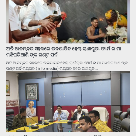
ଅତି ଆଡମ୍ବର ସହକରେ ଉଦଯାପିତ ହେଲା ରାଣୀଗୁଡା ଫାର୍ମ ର ମା
ମଝିଘରିଆଣି ଙ୍କ ଘଣ୍ଟ ପର୍ବ
ଅତି ଆଡମ୍ବର ସହକରେ ଉଦଯାପିତ ହେଲା ରାଣୀଗୁଡା ଫାର୍ମ ର ମା ମଝିଘରିଆଣି ଙ୍କ
ଘଣ୍ଟ ପର୍ବ ରାୟଗଡ ( info media) ରାୟଗଡ ସହର ରାଣୀଗୁଡା…