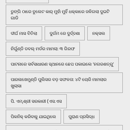
ଡୁଙ୍ଗି ଠାରେ ବୁଲେଟ କାର୍ ମୁହାଁ ମୁହିଁ ଧକ୍କାରେ ଜଳିଗଲା ଦୁଇଟି
ଗାଡି
ଦୀର୍ଘ ମାସ ବିତିଲା
ଦୁର୍ଗମ ରେ ଦୁର୍ଦ୍ଦଶା
ନକ୍ସଲ
ନିର୍ଗୁଣ୍ଡି ଡବଲ୍ ମର୍ଡର ମାମଲା: ୩ ଗିରଫ
ପାଟନାରେ ସର୍ବସାଧାରଣ ସ୍ଥାନରେ ଛେପ ପକାଇଲେ ‘ନଗରଶତ୍ରୁ’
ପାରଳାଖେମୁଣ୍ଡି ପୁଲିସର ବଡ଼ ସଫଳତା: ୪ଟି ଚୋରି ମାମଲାର
ଖୁଲାସା
ପି. ଏମ୍.ଶ୍ରୀ ସରକାରୀ (ଏସ.ଏସ
ପିକନିକ୍‌ କରିବାକୁ ଯାଇଥିଲେ
ପୁରାଣ ପ୍ରସିଦ୍ଧ