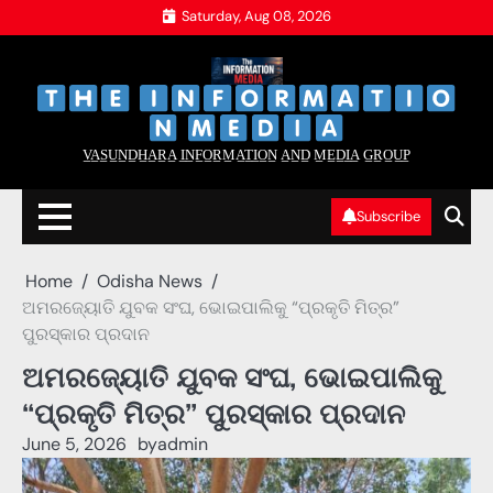
Skip
Saturday, Aug 08, 2026
to
content
‌
‌
V̲A̲S̲U̲N̲D̲H̲A̲R̲A̲ I̲N̲F̲O̲R̲M̲A̲T̲I̲O̲N̲ A̲N̲D̲ M̲E̲D̲I̲A̲ G̲R̲O̲U̲P̲
Subscribe
Home
Odisha News
ଅମରଜ୍ୟୋତି ଯୁବକ ସଂଘ, ଭୋଇପାଲିକୁ “ପ୍ରକୃତି ମିତ୍ର”
ପୁରସ୍କାର ପ୍ରଦାନ
ଅମରଜ୍ୟୋତି ଯୁବକ ସଂଘ, ଭୋଇପାଲିକୁ
“ପ୍ରକୃତି ମିତ୍ର” ପୁରସ୍କାର ପ୍ରଦାନ
June 5, 2026
by
admin