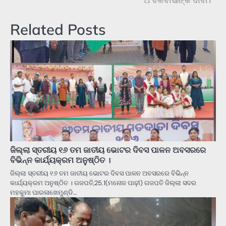
ଅଂଚଳବାସୀଙ୍କ ଦାବୀ।
Related Posts
ଜିଲ୍ଲା ସ୍ତରୀୟ ୧୬ ତମ ଜାତୀୟ ଭୋଟର ଦିବସ ପାଳନ ଅବସରରେ
ବିଭିନ୍ନ କାର୍ଯ୍ୟକ୍ରମ ଅନୁଷ୍ଠିତ ।
ଜିଲ୍ଲା ସ୍ତରୀୟ ୧୬ ତମ ଜାତୀୟ ଭୋଟର ଦିବସ ପାଳନ ଅବସରରେ ବିଭିନ୍ନ
କାର୍ଯ୍ୟକ୍ରମ ଅନୁଷ୍ଠିତ । ଗଜପତି,25.1(ମନୋଜ ପାଢ଼ୀ) ଗଜପତି ଜିଲ୍ଲା ସଦର
ମହକୁମା ପାରଳାଖେମୁଣ୍ଡି…