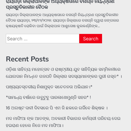
ରାୟଗଡ଼ା ଜିଲ୍ଲାପାଳଙ୍କ ଅଧ୍ୟକ୍ଷତାରେ ବନାଗ୍ନି ନିୟନ୍ତ୍ରଣ
ପ୍ରସ୍ତୁତିକାଳୀନ ବୈଠକ
ରାୟଗଡ଼ା ଜିଲ୍ଲାପାଳଙ୍କ ଅଧ୍ୟକ୍ଷତାରେ ବନାଗ୍ନି ନିୟନ୍ତ୍ରଣ ପ୍ରସ୍ତୁତିକାଳୀନ
ବୈଠକ ରାୟଗଡ଼ା, ୨୩/୧୨/୨୦୨୫: ରାୟଗଡ଼ା ଜିଲ୍ଲାରେ ବନାଗ୍ନି ଦ୍ୱାରା ଜଙ୍ଗଲର
କ୍ଷୟକ୍ଷତି ରୋକିବା ପାଇଁ ଜିଲ୍ଲାପାଳ ଆଶୁତୋଷ କୁଲକର୍ଣ୍ଣିଙ୍କ…
Search
for:
Recent Posts
ଓଡ଼ିଶା ସାହିତ୍ୟ ମହୋତ୍ସବ ଓ ରାଷ୍ଟ୍ରୀୟ ଯୁବ ସାହିତ୍ୟିକ ସମ୍ମିଳନୀରେ
ଯୋଗଦାନ ନିମନ୍ତେ ଗଜପତି ଜିଲ୍ଲାର ସଦସ୍ୟମାନଙ୍କର ପୁରୀ ଗସ୍ତ* ।
ପଞ୍ଚାୟତସ୍ତରୀୟ ନିଶାମୁକ୍ତ ସଚେତନତା ଅଭିଯାନ।*
*ସାମାନ୍ୟ ବର୍ଷାରେ ଉବୁଟୁବୁ ପାରଳାଖେମୁଣ୍ଡି ସହର* !
16 ଅଗଷ୍ଟ ଦାବୀ ଦିବସରେ ପି ଏମ ଜି ଛକରେ ଗର୍ଜିବେ ଶିକ୍ଷକ ।
ମଦ ମାଫିଆ ଙ୍କ ଆତଙ୍କ, ଅବକାରୀ ବିଭାଗର କର୍ମଚାରୀ ପରିଚୟ ଦେଇ
ହଇରାଣ ହେଲେ ନିଜେ ମଦ ମାଫିଆ।