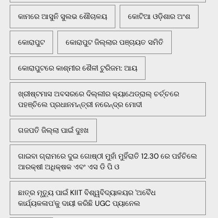
କାମରେ ଆସୁନି ସୁଲଭ ଶୌଚାଳୟ
କୋଟିଆ ଓଡ଼ିଶାର ଅଂଶ
କୋରାପୁଟ
କୋରାପୁଟ ଜିଲ୍ଲାର ପଞ୍ଚାୟତ ସମିତି
କୋରାପୁଟରେ କାଶ୍ମୀର ଶୈଳୀ ଟୁରିଜମ: ଆୟ
ଖ୍ରୀଷ୍ଟମାସ ଅବସରରେ ଦିଲ୍ଲୀର କ୍ୟାଥେଡ୍ରାଲ୍ ଚର୍ଚ୍ଚରେ
ପହଞ୍ଚିଲେ ପ୍ରଧାନମନ୍ତ୍ରୀ ନରେନ୍ଦ୍ର ମୋଦୀ
ଗଜପତି ଜିଲ୍ଲା ପାଇଁ ଦୁଃଖ
ଗାଇବା ଗ୍ରାମରେ ଦୁଇ ଗୋଷ୍ଠୀ ମୁହାଁ ମୁହିଁରାତି 12.30 ରେ ପହଁଚିଲେ
ଆରକ୍ଷୀ ଅଧିକ୍ଷକ ଏବଂ ଏସ ଡି ପି ଓ
ଛାତ୍ର ମୃତ୍ୟୁ ପାଇଁ KIIT ବିଶ୍ୱବିଦ୍ୟାଳୟର 'ଅବୈଧ
କାର୍ଯ୍ୟକଳାପ'କୁ ଦାୟୀ କରିଛି UGC ପ୍ୟାନେଲ