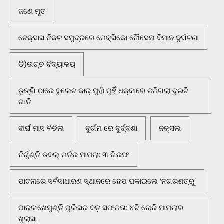
ଜଣେ ମୃତ
ଟେକ୍ସାସ ନିକଟ ସମୁଦ୍ରରେ ମେକ୍ସିକୋ ନୌସେନା ବିମାନ ଦୁର୍ଘଟଣା
ଡି)ଉଚ୍ଚ ବିଦ୍ୟାଳୟ
ଡୁଙ୍ଗି ଠାରେ ବୁଲେଟ କାର୍ ମୁହାଁ ମୁହିଁ ଧକ୍କାରେ ଜଳିଗଲା ଦୁଇଟି
ଗାଡି
ଦୀର୍ଘ ମାସ ବିତିଲା
ଦୁର୍ଗମ ରେ ଦୁର୍ଦ୍ଦଶା
ନକ୍ସଲ
ନିର୍ଗୁଣ୍ଡି ଡବଲ୍ ମର୍ଡର ମାମଲା: ୩ ଗିରଫ
ପାଟନାରେ ସର୍ବସାଧାରଣ ସ୍ଥାନରେ ଛେପ ପକାଇଲେ ‘ନଗରଶତ୍ରୁ’
ପାରଳାଖେମୁଣ୍ଡି ପୁଲିସର ବଡ଼ ସଫଳତା: ୪ଟି ଚୋରି ମାମଲାର
ଖୁଲାସା