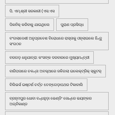
ପି. ଏମ୍.ଶ୍ରୀ ସରକାରୀ (ଏସ.ଏସ
ପିକନିକ୍‌ କରିବାକୁ ଯାଇଥିଲେ
ପୁରାଣ ପ୍ରସିଦ୍ଧ
ବଂଗଲାଦେଶୀ ଅନୁପ୍ରବେଶ ବିରୋଧରେ ରାସ୍ତାକୁ ଓହ୍ଲାଇଲେ ହିନ୍ଦୁ
ସଂଗଠନ
ବରଗଡ଼ ଧନୁଯାତ୍ରା: କଂସଙ୍କ ଦରବାରରେ ମୁଖ୍ୟମନ୍ତ୍ରୀ
ବାରିପଦାରେ ଚଳନ୍ତା ଅବସ୍ଥାରେ ଜଳିଗଲା ଇଲେକ୍ଟ୍ରିକ୍ ସ୍କୁଟର୍
ବିଲିଭର୍ସ ଇଷ୍ଟର୍ଣ ଚର୍ଚ୍ଚ ତେଙ୍ଗେଡ଼ାପଥର ଟିକାବାଲି
ବ୍ରହ୍ମପୁର ଧୋବା ବନ୍ଧହୁଡ଼ା ଭେଣ୍ଡିଂ ଜୋନ୍‌ରେ ଭୟଙ୍କର
ଅଗ୍ନିକାଣ୍ଡ