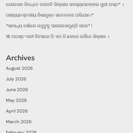
ଯୋଗଦାନ ନିମନ୍ତେ ଗଜପତି ଜିଲ୍ଲାର ସଦସ୍ୟମାନଙ୍କର ପୁରୀ ଗସ୍ତ* ।
ପଞ୍ଚାୟତସ୍ତରୀୟ ନିଶାମୁକ୍ତ ସଚେତନତା ଅଭିଯାନ।*
*ସାମାନ୍ୟ ବର୍ଷାରେ ଉବୁଟୁବୁ ପାରଳାଖେମୁଣ୍ଡି ସହର* !
16 ଅଗଷ୍ଟ ଦାବୀ ଦିବସରେ ପି ଏମ ଜି ଛକରେ ଗର୍ଜିବେ ଶିକ୍ଷକ ।
Archives
August 2026
July 2026
June 2026
May 2026
April 2026
March 2026
February 2026