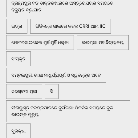
ବ୍ରହ୍ମପୁର ବଡ଼ ଡାକ୍ତରଖାନାରେ ଅସ୍ତ୍ରୋପଚାର ସମୟରେ
ବିଦ୍ୟୁତ ବ୍ୟାଘାତ
ଭତ୍ତା
ଭିଜିଲାନ୍ସ ଜାଲରେ କଟକ CRRI ଥାନା IIC
ମୋଟରସାଇକେଲ ମୁହାଁମୁହିଁ ଧକ୍କା
ଲରମ୍ଭା ମହାବିଦ୍ୟାଳୟ
ସଂସ୍କୃତି
ସମ୍ବଲପୁରୀ ଭାଷା ମାଧୁର୍ଯ୍ୟପୂର୍ଣ ଓ ସ୍ୱତନ୍ତ୍ର ଅଟେ
ସରସ୍ବତୀ ପୂଜା
ସି
ସୀତାକୁଣ୍ଡ ଜଳପ୍ରପାତରେ ଦୁର୍ଘଟଣା: ପିକନିକ ସମୟରେ ଦୁଇ
ଭାଇଙ୍କ ମୃତ୍ୟୁ
ସୁରକ୍ଷା