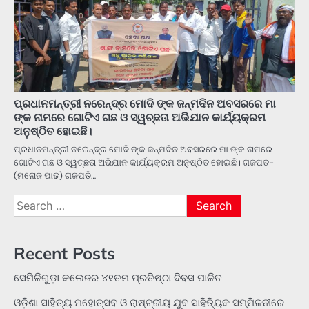
ପ୍ରଧାନମନ୍ତ୍ରୀ ନରେନ୍ଦ୍ର ମୋଦି ଙ୍କ ଜନ୍ମଦିନ ଅବସରରେ ମା
ଙ୍କ ନାମରେ ଗୋଟିଏ ଗଛ ଓ ସ୍ୱଚ୍ଛତା ଅଭିଯାନ କାର୍ଯ୍ୟକ୍ରମ
ଅନୁଷ୍ଠିତ ହୋଇଛି।
ପ୍ରଧାନମନ୍ତ୍ରୀ ନରେନ୍ଦ୍ର ମୋଦି ଙ୍କ ଜନ୍ମଦିନ ଅବସରରେ ମା ଙ୍କ ନାମରେ
ଗୋଟିଏ ଗଛ ଓ ସ୍ୱଚ୍ଛତା ଅଭିଯାନ କାର୍ଯ୍ୟକ୍ରମ ଅନୁଷ୍ଠିତ ହୋଇଛି। ଗଜପତ-
(ମନୋଜ ପାଢ) ଗଜପତି…
Search
for:
Recent Posts
ସେମିଳିଗୁଡ଼ା କଲେଜର ୪୧ତମ ପ୍ରତିଷ୍ଠା ଦିବସ ପାଳିତ
ଓଡ଼ିଶା ସାହିତ୍ୟ ମହୋତ୍ସବ ଓ ରାଷ୍ଟ୍ରୀୟ ଯୁବ ସାହିତ୍ୟିକ ସମ୍ମିଳନୀରେ