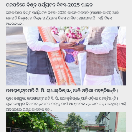
ଗଜପତିରେ ବିଶ୍ବ ପର୍ଯ୍ୟଟନ ଦିବସ-2025 ପାଳନ
ଗଜପତିରେ ବିଶ୍ବ ପର୍ଯ୍ୟଟନ ଦିବସ-2025 ପାଳନ ଗଜପତି (ମନୋଜ ପାଢୀ) ଆଜି
ଗଜପତି ଜିଲ୍ଲାରେ ବିଶ୍ବ ପର୍ଯ୍ୟଟନ ଦିବସ ପାଳିତ ହୋଇଯାଇଛି । ଏହି ଦିବସ
ଅବସରରେ…
ଉପରାଷ୍ଟ୍ରପତି ସି. ପି. ରାଧାକ୍ରିଷ୍ଣନ୍ ଆଜି ଓଡ଼ିଶା ପହଞ୍ଚିଛନ୍ତି।
ଭୁବନେଶ୍ୱର: ଉପରାଷ୍ଟ୍ରପତି ସି. ପି. ରାଧାକ୍ରିଷ୍ଣନ୍ ଆଜି ଓଡ଼ିଶା ପହଞ୍ଚିଛନ୍ତି।
ଭୁବନେଶ୍ୱର ବିମାନବନ୍ଦରରେ ତାଙ୍କୁ ଗାର୍ଡ ଅଫ୍‌ ଅନର ପ୍ରଦାନ କରାଯାଇଥିଲା। ଏହି
ଅବସରରେ ରାଜ୍ୟପାଳଙ୍କ ସହ…