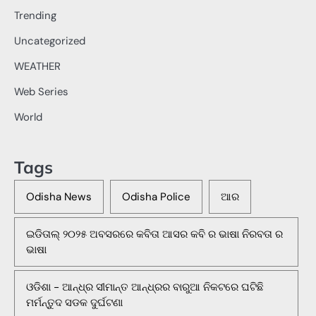
Trending
Uncategorized
WEATHER
Web Series
World
Tags
Odisha News
Odisha Police
ଆର
ଇଡିତାଲ୍ ୨୦୨୫ ଅବସରରେ କବିତା ଆସର କବି ର ଭାଷା ନିରବତା ର
ଭାଷା
ଓଡିଶା - ଆନ୍ଧ୍ର ସୀମାନ୍ତ ଆନ୍ଧ୍ରର ବାରୁଆ ନିକଟରେ ଘଟିଛି
ମର୍ମନ୍ତୁଦ ସଡକ ଦୁର୍ଘଟଣା