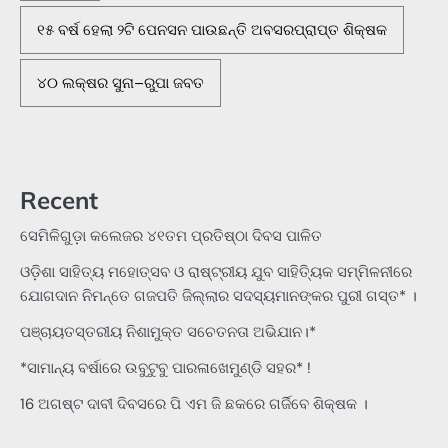
୧୫ ବର୍ଷ ହେଲା ୨ଟି ପେନସନ ପାଉଛନ୍ତି ଅବସରପ୍ରାପ୍ତ ଶିକ୍ଷକ
୪୦ ଲକ୍ଷର ସୁନା–ରୁପା ଜବତ
Recent
ସେମିଳିଗୁଡ଼ା କଲେଜର ୪୧ତମ ପ୍ରତିଷ୍ଠା ଦିବସ ପାଳିତ
ଓଡ଼ିଶା ସାହିତ୍ୟ ମହୋତ୍ସବ ଓ ରାଷ୍ଟ୍ରୀୟ ଯୁବ ସାହିତ୍ୟିକ ସମ୍ମିଳନୀରେ
ଯୋଗଦାନ ନିମନ୍ତେ ଗଜପତି ଜିଲ୍ଲାର ସଦସ୍ୟମାନଙ୍କର ପୁରୀ ଗସ୍ତ* ।
ପଞ୍ଚାୟତସ୍ତରୀୟ ନିଶାମୁକ୍ତ ସଚେତନତା ଅଭିଯାନ।*
*ସାମାନ୍ୟ ବର୍ଷାରେ ଉବୁଟୁବୁ ପାରଳାଖେମୁଣ୍ଡି ସହର* !
16 ଅଗଷ୍ଟ ଦାବୀ ଦିବସରେ ପି ଏମ ଜି ଛକରେ ଗର୍ଜିବେ ଶିକ୍ଷକ ।