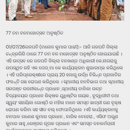
77 ତମ ବନମହୋତ୍ସବ ଅନୁଷ୍ଠିତ
01/07/26ଗଜପତି (ମନୋଜ କୁମାର ପାଢୀ):- ଆଜି ଗଜପତି ଜିଲ୍ଲା
ଚନ୍ଦ୍ରଗିରି ଠାରେ 77 ତମ ବନ ମହୋତ୍ସବ ଅନୁଷ୍ଠିତ ହୋଇଯାଇଛି ।
ଏହି ଉତ୍ସବ ରେ ଗଜପତି ଜିଲ୍ଲା ବନଖଣ୍ଡ ଅଧିକାରୀ କେ.ନାଗରାଜୁ
ଉପସ୍ଥିତ ରହି ଏକ ପେଡ୍ ମା କେ କାର୍ଯ୍ୟକ୍ରମ ଶୁଭାରମ୍ଭ କରିଥିଲେ
। ଏହି ପରିପ୍ରେକ୍ଷୀରେ ପ୍ରାୟ 20 ହଜାରୁ ଉର୍ଦ୍ଧ ବିଭିନ୍ନ ପ୍ରଜାତିର
ଫଳନ୍ତି ଗଛ ରୋପଣ କରିଥିଲେ । ସ୍ଥାନୀୟ ବନବିଭାଗ ତଥା ସ୍ଥାନୀୟ
ସରପଞ୍ଚ ରଜନୀକାନ୍ତ ପ୍ରଧାନ ,ସ୍ଥାନୀୟ ବାଳିକା ଉଚ୍ଚ
ବିଦ୍ୟାଳୟର ପ୍ରଧାନ ଶିକ୍ଷକ ଯୁଧିଷ୍ଟିର ନାୟକ , ବୁଦ୍ଧିଜୀବୀ ତଥା
ସ୍ୱୟଂ ସହାୟିକା ଗୋଷ୍ଠି ର ମହିଳା ମାନେ ସମସ୍ତ ଛାତ୍ରୀ ଗଣ ବୃକ୍ଷ
ରୋପଣ କରିବା ସହ ସୀଡ ବଲ୍ ଫୋପାଡିଥିଲେ ।ଏହି କାର୍ଯ୍ୟକ୍ରମକୁ
ବନପାଳ ଗଣେଶ କୁମାର ପ୍ରଧାନ , ବାରିକ ବେହେରା , ଏସିଫ ଅରୁଣ
କୁମାର ସାହୁ ,ରେଞ୍ଜର ରୂପକ ପ୍ରଧାନ ଏବଂ ସମସ୍ତ ବନକର୍ମଚାରୀ