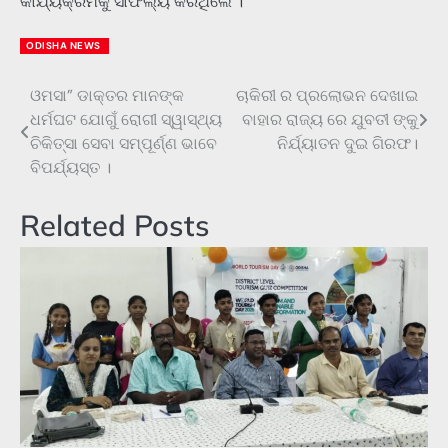
କାର୍ଯ୍ୟକ୍ରମକୁ ସାଫଲ୍ୟ କରିଥିଲେ ।
ODISHA NEWS
ଓମସା” ଡାକ୍ତର ମାନଙ୍କ
ଚାକିରୀ ର ପ୍ରଲୋଭନ ଦେଖାଇ
Post
ଧର୍ମଘଟ ଯୋଗୁଁ ରୋଗୀ ସ୍ୱାସ୍ଥ୍ୟ
ବାହାର ରାଜ୍ୟ ରେ ଯୁବତୀ ଙ୍କୁ
navigation
ଚିକିତ୍ସା ସେବା ସମ୍ପୂର୍ଣ୍ଣ ଭାବେ
ନିର୍ଯ୍ୟାତନ ଦୁଇ ଗିରଫ।
ବିପର୍ଯ୍ୟସ୍ତ ।
Related Posts