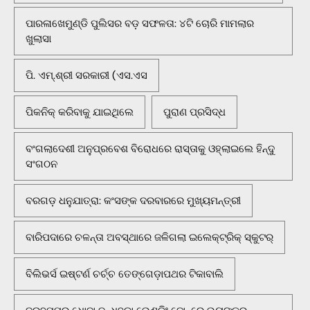
ପାରଳାଖେମୁଣ୍ଡି ପୁଲିସର ବଡ଼ ସଫଳତା: ୪ଟି ଚୋରି ମାମଲାର
ଖୁଲାସା
ପି. ଏମ୍.ଶ୍ରୀ ସରକାରୀ (ଏସ.ଏସ
ପିକନିକ୍‌ କରିବାକୁ ଯାଇଥିଲେ
ପୁରାଣ ପ୍ରସିଦ୍ଧ
ବଂଗଲାଦେଶୀ ଅନୁପ୍ରବେଶ ବିରୋଧରେ ରାସ୍ତାକୁ ଓହ୍ଲାଇଲେ ହିନ୍ଦୁ
ସଂଗଠନ
ବରଗଡ଼ ଧନୁଯାତ୍ରା: କଂସଙ୍କ ଦରବାରରେ ମୁଖ୍ୟମନ୍ତ୍ରୀ
ବାରିପଦାରେ ଚଳନ୍ତା ଅବସ୍ଥାରେ ଜଳିଗଲା ଇଲେକ୍ଟ୍ରିକ୍ ସ୍କୁଟର୍
ବିଲିଭର୍ସ ଇଷ୍ଟର୍ଣ ଚର୍ଚ୍ଚ ତେଙ୍ଗେଡ଼ାପଥର ଟିକାବାଲି