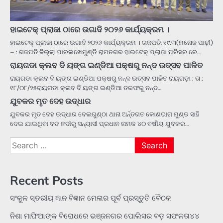
ହାଇଟେକ୍ ପ୍ଲାଜା ଠାରେ ଉଗାଦି ୨୦୨୬ କାର୍ଯ୍ୟକ୍ରମ ।
ହାଇଟେକ୍ ପ୍ଲାଜା ଠାରେ ଉଗାଦି ୨୦୨୬ କାର୍ଯ୍ୟକ୍ରମ । ଗଜପତି, ୧୯.୩(ମନୋଜ ପାଢ଼ୀ)
– : ଗଜପତି ଜିଲ୍ଲା ପାରଳାଖେମୁଣ୍ଡି ରାମନଗର ହାଇଟେକ୍ ପ୍ଲାଜା ପରିସର ରେ…
ରାୟଗଡା କ୍ଲବ ଦି ୟଙ୍ଗ ଇଣ୍ଡିଆ ପକ୍ଷରୁ ନନ୍ଦ ଉତ୍ସବ ପାଳିତ
ରାୟଗଡା କ୍ଲବ ଦି ୟଙ୍ଗ ଇଣ୍ଡିଆ ପକ୍ଷରୁ ନନ୍ଦ ଉତ୍ସବ ପାଳିତ ରାୟଗଡ଼ା : ତା :
୧୮/୦୮/୨୫ରାୟଗଡା କ୍ଲବ ଦି ୟଙ୍ଗ ଇଣ୍ଡିଆ ତରଫରୁ ନନ୍ଦ…
ଯୁବକର ମୃତ ଦେହ ଉଦ୍ଧାର
ଯୁବକର ମୃତ ଦେହ ଉଦ୍ଧାର ବେଲଗୁଣ୍ଠା ଥାନା ଅର୍ନ୍ତଗତ କୋଣଭାଗ ମୁଣ୍ଡ ସାହି
ଦେଇ ଯାଇଥିବା ବଡ ନଦୀରୁ ସନ୍ୟାସୀ ପ୍ରଧାନ ନାମକ ୪୦ ବର୍ଷୀୟ ଯୁବକର…
Search
for:
Recent Posts
ସଂକୁଳ ସ୍ତରୀୟ ଜ୍ଞାନ ବିଜ୍ଞାନ ମେଳାର ପୂର୍ବ ପ୍ରସ୍ତୁତି ବୈଠକ
ନିଶା ମାଫିଆଙ୍କ ବିରୋଧରେ ଭଞ୍ଜନଗର ପୋଲିସର ବଡ଼ ସଫଳତା୪୪