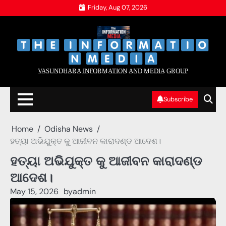
Skip
Friday, Aug 07, 2026
to
content
‌
‌
V̲A̲S̲U̲N̲D̲H̲A̲R̲A̲ I̲N̲F̲O̲R̲M̲A̲T̲I̲O̲N̲ A̲N̲D̲ M̲E̲D̲I̲A̲ G̲R̲O̲U̲P̲
Subscribe
Home
Odisha News
ହତ୍ୟା ଅଭିଯୁକ୍ତ କୁ ଆଜୀବନ କାରାଦଣ୍ଡ ଆଦେଶ।
ହତ୍ୟା ଅଭିଯୁକ୍ତ କୁ ଆଜୀବନ କାରାଦଣ୍ଡ
ଆଦେଶ।
May 15, 2026
by
admin