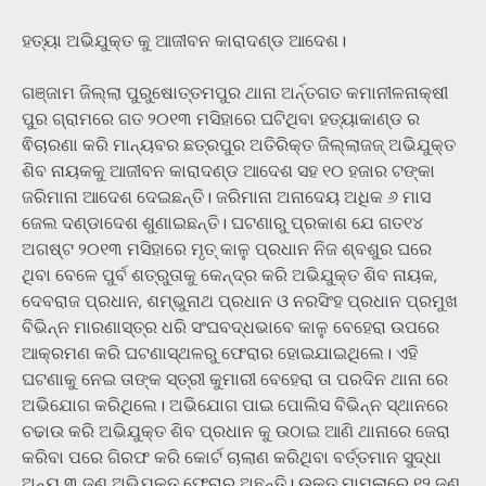
ହତ୍ୟା ଅଭିଯୁକ୍ତ କୁ ଆଜୀବନ କାରାଦଣ୍ଡ ଆଦେଶ।
ଗଞ୍ଜାମ ଜିଲ୍ଲା ପୁରୁଷୋତ୍ତମପୁର ଥାନା ଅର୍ନ୍ତଗତ କମାନୀଳନାକ୍ଷୀ
ପୁର ଗ୍ରାମରେ ଗତ ୨୦୧୩ ମସିହାରେ ଘଟିଥିବା ହତ୍ୟାକାଣ୍ଡ ର
ଵିଚାରଣା କରି ମାନ୍ୟବର ଛତ୍ରପୁର ଅତିରିକ୍ତ ଜିଲ୍ଲାଜଜ୍ ଅଭିଯୁକ୍ତ
ଶିବ ନାୟକକୁ ଆଜୀବନ କାରାଦଣ୍ଡ ଆଦେଶ ସହ ୧୦ ହଜାର ଟଙ୍କା
ଜରିମାନା ଆଦେଶ ଦେଇଛନ୍ତି। ଜରିମାନା ଅନାଦେୟ ଅଧିକ ୬ ମାସ
ଜେଲ ଦଣ୍ଡାଦେଶ ଶୁଣାଇଛନ୍ତି। ଘଟଣାରୁ ପ୍ରକାଶ ଯେ ଗତ୧୪
ଅଗଷ୍ଟ ୨୦୧୩ ମସିହାରେ ମୃତ୍ କାଳୁ ପ୍ରଧାନ ନିଜ ଶ୍ବଶୁର ଘରେ
ଥିବା ବେଳେ ପୁର୍ବ ଶତ୍ରୁତାକୁ କେନ୍ଦ୍ର କରି ଅଭିଯୁକ୍ତ ଶିବ ନାୟକ,
ଦେବରାଜ ପ୍ରଧାନ, ଶମ୍ଭୁନାଥ ପ୍ରଧାନ ଓ ନରସିଂହ ପ୍ରଧାନ ପ୍ରମୁଖ
ବିଭିନ୍ନ ମାରଣାସ୍ତ୍ର ଧରି ସଂଘବଦ୍ଧଭାବେ କାଳୁ ବେହେରା ଉପରେ
ଆକ୍ରମଣ କରି ଘଟଣାସ୍ଥଳରୁ ଫେରାର ହୋଇଯାଇଥିଲେ। ଏହି
ଘଟଣାକୁ ନେଇ ତାଙ୍କ ସ୍ତ୍ରୀ କୁମାରୀ ବେହେରା ତା ପରଦିନ ଥାନା ରେ
ଅଭିଯୋଗ କରିଥିଲେ। ଅଭିଯୋଗ ପାଇ ପୋଲିସ ବିଭିନ୍ନ ସ୍ଥାନରେ
ଚଢାଉ କରି ଅଭିଯୁକ୍ତ ଶିବ ପ୍ରଧାନ କୁ ଉଠାଇ ଆଣି ଥାନାରେ ଜେରା
କରିବା ପରେ ଗିରଫ କରି କୋର୍ଟ ଚାଲାଣ କରିଥିବା ବର୍ତ୍ତମାନ ସୁଦ୍ଧା
ଅନ୍ୟ ୩ ଜଣ ଅଭିଯୁକ୍ତ ଫେରାର ଅଛନ୍ତି। ଉକ୍ତ ମାମଲାରେ ୧୨ ଜଣ