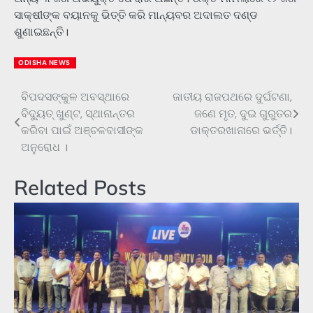
ସାକ୍ଷୀଙ୍କ ବୟାନକୁ ଭିତ୍ତି କରି ମାନ୍ୟବର ଅଦାଲତ ଦଣ୍ଡ
ଶୁଣାଇଛନ୍ତି।
ODISHA NEWS
ବିପଦସଙ୍କୁଳ ଅବସ୍ଥାରେ
ଜାତୀୟ ରାଜପଥରେ ଦୁର୍ଘଟଣା,
Post
ବିଦ୍ୟୁତ୍‌ ଖୁଣ୍ଟ, ସ୍ଥାନାନ୍ତର
ଜଣେ ମୃତ, ଦୁଇ ଗୁରୁତର
navigation
କରିବା ପାଇଁ ଅଞ୍ଚଳବାସୀଙ୍କ
ଡାକ୍ତରଖାନାରେ ଭର୍ତ୍ତି।
ଅନୁରୋଧ ।
Related Posts