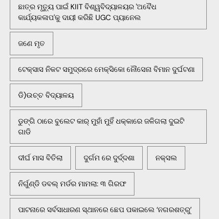
ଛାତ୍ର ମୃତ୍ୟୁ ପାଇଁ KIIT ବିଶ୍ୱବିଦ୍ୟାଳୟର 'ଅବୈଧ
କାର୍ଯ୍ୟକଳାପ'କୁ ଦାୟୀ କରିଛି UGC ପ୍ୟାନେଲ
ଜଣେ ମୃତ
ଟେକ୍ସାସ ନିକଟ ସମୁଦ୍ରରେ ମେକ୍ସିକୋ ନୌସେନା ବିମାନ ଦୁର୍ଘଟଣା
ଡି)ଉଚ୍ଚ ବିଦ୍ୟାଳୟ
ଡୁଙ୍ଗି ଠାରେ ବୁଲେଟ କାର୍ ମୁହାଁ ମୁହିଁ ଧକ୍କାରେ ଜଳିଗଲା ଦୁଇଟି
ଗାଡି
ଦୀର୍ଘ ମାସ ବିତିଲା
ଦୁର୍ଗମ ରେ ଦୁର୍ଦ୍ଦଶା
ନକ୍ସଲ
ନିର୍ଗୁଣ୍ଡି ଡବଲ୍ ମର୍ଡର ମାମଲା: ୩ ଗିରଫ
ପାଟନାରେ ସର୍ବସାଧାରଣ ସ୍ଥାନରେ ଛେପ ପକାଇଲେ ‘ନଗରଶତ୍ରୁ’