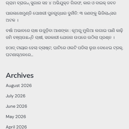
ଗ୍ରାମ ବ୍ରାଉନ୍ ସୁଗାର ସହ ୪ ଅଭିଯୁକ୍ତ ଗିରଫ, କାର ଓ ବାଇକ୍ ଜବତ
ପାରଳାଖେମୁଣ୍ଡି ପୋଖରୀ ପୁନରୁଦ୍ଧାର ଦୁର୍ନୀତି: ୩ ଜଣଙ୍କୁ ଭିଜିଲାନ୍ସର
ଅଟକ ।
ବର୍ଷା ଅଭାବରେ ଚାଷ ଉଜୁଡ଼ିବା ଆଶଙ୍କା : କୂଅରୁ ମୁଲିଆ ଲଗାଇ ପାଣି କାଢ଼ି
ଜମି ବଞ୍ଚାଉଛନ୍ତି ଚାଷୀ, ସରକାରୀ ଯୋଜନା ଉପରେ ଉଠିଲା ପ୍ରଶ୍ନ ।
ହଠାତ୍‌ ଟାୟାର ହେଲା ବ୍ଲାଷ୍ଟ, ଘାଟିରେ ଓଲଟି ପଡିଲା ଲୁହା ବୋଝେଇ ଟ୍ରକ୍‌,
ଘଟଣାସ୍ଥଳରେ…
Archives
August 2026
July 2026
June 2026
May 2026
April 2026