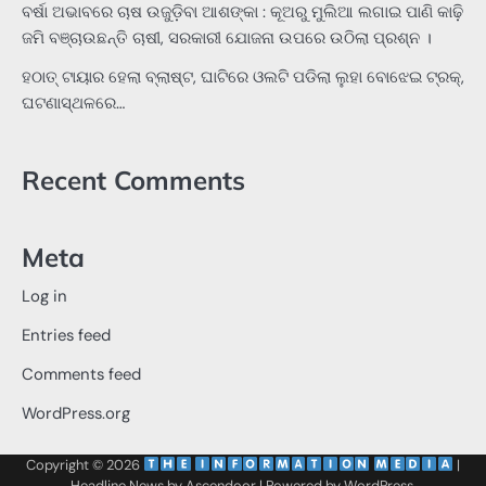
ବର୍ଷା ଅଭାବରେ ଚାଷ ଉଜୁଡ଼ିବା ଆଶଙ୍କା : କୂଅରୁ ମୁଲିଆ ଲଗାଇ ପାଣି କାଢ଼ି
ଜମି ବଞ୍ଚାଉଛନ୍ତି ଚାଷୀ, ସରକାରୀ ଯୋଜନା ଉପରେ ଉଠିଲା ପ୍ରଶ୍ନ ।
ହଠାତ୍‌ ଟାୟାର ହେଲା ବ୍ଲାଷ୍ଟ, ଘାଟିରେ ଓଲଟି ପଡିଲା ଲୁହା ବୋଝେଇ ଟ୍ରକ୍‌,
ଘଟଣାସ୍ଥଳରେ…
Recent Comments
Meta
Log in
Entries feed
Comments feed
WordPress.org
Copyright © 2026
‌
‌
|
Headline News by
Ascendoor
| Powered by
WordPress
.