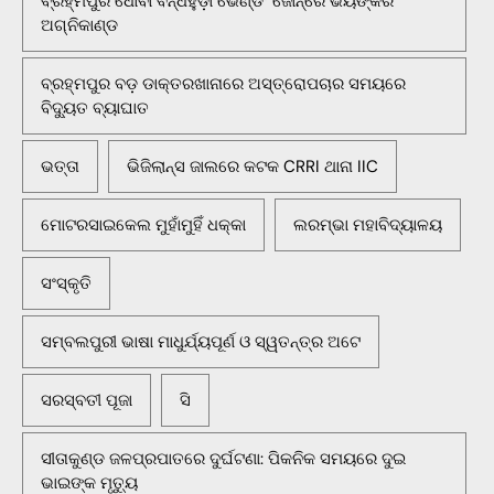
ବ୍ରହ୍ମପୁର ଧୋବା ବନ୍ଧହୁଡ଼ା ଭେଣ୍ଡିଂ ଜୋନ୍‌ରେ ଭୟଙ୍କର
ଅଗ୍ନିକାଣ୍ଡ
ବ୍ରହ୍ମପୁର ବଡ଼ ଡାକ୍ତରଖାନାରେ ଅସ୍ତ୍ରୋପଚାର ସମୟରେ
ବିଦ୍ୟୁତ ବ୍ୟାଘାତ
ଭତ୍ତା
ଭିଜିଲାନ୍ସ ଜାଲରେ କଟକ CRRI ଥାନା IIC
ମୋଟରସାଇକେଲ ମୁହାଁମୁହିଁ ଧକ୍କା
ଲରମ୍ଭା ମହାବିଦ୍ୟାଳୟ
ସଂସ୍କୃତି
ସମ୍ବଲପୁରୀ ଭାଷା ମାଧୁର୍ଯ୍ୟପୂର୍ଣ ଓ ସ୍ୱତନ୍ତ୍ର ଅଟେ
ସରସ୍ବତୀ ପୂଜା
ସି
ସୀତାକୁଣ୍ଡ ଜଳପ୍ରପାତରେ ଦୁର୍ଘଟଣା: ପିକନିକ ସମୟରେ ଦୁଇ
ଭାଇଙ୍କ ମୃତ୍ୟୁ