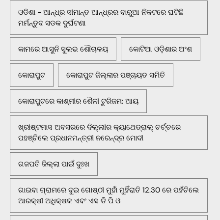
ଓଡିଶା - ଆନ୍ଧ୍ର ସୀମାନ୍ତ ଆନ୍ଧ୍ରର ବାରୁଆ ନିକଟରେ ଘଟିଛି
ମର୍ମନ୍ତୁଦ ସଡକ ଦୁର୍ଘଟଣା
କାମରେ ଆସୁନି ସୁଲଭ ଶୌଚାଳୟ
କୋଟିଆ ଓଡ଼ିଶାର ଅଂଶ
କୋରାପୁଟ
କୋରାପୁଟ ଜିଲ୍ଲାର ପଞ୍ଚାୟତ ସମିତି
କୋରାପୁଟରେ କାଶ୍ମୀର ଶୈଳୀ ଟୁରିଜମ: ଆୟ
ଖ୍ରୀଷ୍ଟମାସ ଅବସରରେ ଦିଲ୍ଲୀର କ୍ୟାଥେଡ୍ରାଲ୍ ଚର୍ଚ୍ଚରେ
ପହଞ୍ଚିଲେ ପ୍ରଧାନମନ୍ତ୍ରୀ ନରେନ୍ଦ୍ର ମୋଦୀ
ଗଜପତି ଜିଲ୍ଲା ପାଇଁ ଦୁଃଖ
ଗାଇବା ଗ୍ରାମରେ ଦୁଇ ଗୋଷ୍ଠୀ ମୁହାଁ ମୁହିଁରାତି 12.30 ରେ ପହଁଚିଲେ
ଆରକ୍ଷୀ ଅଧିକ୍ଷକ ଏବଂ ଏସ ଡି ପି ଓ