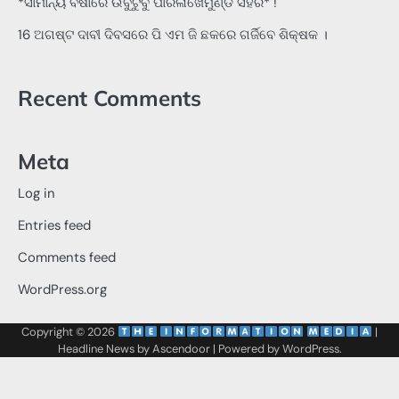
*ସାମାନ୍ୟ ବର୍ଷାରେ ଉବୁଟୁବୁ ପାରଳାଖେମୁଣ୍ଡି ସହର* !
16 ଅଗଷ୍ଟ ଦାବୀ ଦିବସରେ ପି ଏମ ଜି ଛକରେ ଗର୍ଜିବେ ଶିକ୍ଷକ ।
Recent Comments
Meta
Log in
Entries feed
Comments feed
WordPress.org
Copyright © 2026
‌
‌
|
Headline News by
Ascendoor
| Powered by
WordPress
.