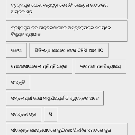
ବ୍ରହ୍ମପୁର ଧୋବା ବନ୍ଧହୁଡ଼ା ଭେଣ୍ଡିଂ ଜୋନ୍‌ରେ ଭୟଙ୍କର
ଅଗ୍ନିକାଣ୍ଡ
ବ୍ରହ୍ମପୁର ବଡ଼ ଡାକ୍ତରଖାନାରେ ଅସ୍ତ୍ରୋପଚାର ସମୟରେ
ବିଦ୍ୟୁତ ବ୍ୟାଘାତ
ଭତ୍ତା
ଭିଜିଲାନ୍ସ ଜାଲରେ କଟକ CRRI ଥାନା IIC
ମୋଟରସାଇକେଲ ମୁହାଁମୁହିଁ ଧକ୍କା
ଲରମ୍ଭା ମହାବିଦ୍ୟାଳୟ
ସଂସ୍କୃତି
ସମ୍ବଲପୁରୀ ଭାଷା ମାଧୁର୍ଯ୍ୟପୂର୍ଣ ଓ ସ୍ୱତନ୍ତ୍ର ଅଟେ
ସରସ୍ବତୀ ପୂଜା
ସି
ସୀତାକୁଣ୍ଡ ଜଳପ୍ରପାତରେ ଦୁର୍ଘଟଣା: ପିକନିକ ସମୟରେ ଦୁଇ