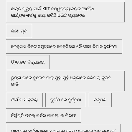
ଛାତ୍ର ମୃତ୍ୟୁ ପାଇଁ KIIT ବିଶ୍ୱବିଦ୍ୟାଳୟର 'ଅବୈଧ
କାର୍ଯ୍ୟକଳାପ'କୁ ଦାୟୀ କରିଛି UGC ପ୍ୟାନେଲ
ଜଣେ ମୃତ
ଟେକ୍ସାସ ନିକଟ ସମୁଦ୍ରରେ ମେକ୍ସିକୋ ନୌସେନା ବିମାନ ଦୁର୍ଘଟଣା
ଡି)ଉଚ୍ଚ ବିଦ୍ୟାଳୟ
ଡୁଙ୍ଗି ଠାରେ ବୁଲେଟ କାର୍ ମୁହାଁ ମୁହିଁ ଧକ୍କାରେ ଜଳିଗଲା ଦୁଇଟି
ଗାଡି
ଦୀର୍ଘ ମାସ ବିତିଲା
ଦୁର୍ଗମ ରେ ଦୁର୍ଦ୍ଦଶା
ନକ୍ସଲ
ନିର୍ଗୁଣ୍ଡି ଡବଲ୍ ମର୍ଡର ମାମଲା: ୩ ଗିରଫ
ପାଟନାରେ ସର୍ବସାଧାରଣ ସ୍ଥାନରେ ଛେପ ପକାଇଲେ ‘ନଗରଶତ୍ରୁ’