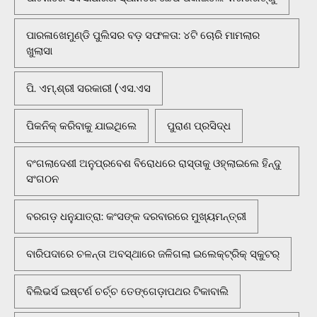
ପାରଳାଖେମୁଣ୍ଡି ପୁଲିସର ବଡ଼ ସଫଳତା: ୪ଟି ଚୋରି ମାମଲାର
ଖୁଲାସା
ପି. ଏମ୍.ଶ୍ରୀ ସରକାରୀ (ଏସ.ଏସ
ପିକନିକ୍‌ କରିବାକୁ ଯାଇଥିଲେ
ପୁରାଣ ପ୍ରସିଦ୍ଧ
ବଂଗଲାଦେଶୀ ଅନୁପ୍ରବେଶ ବିରୋଧରେ ରାସ୍ତାକୁ ଓହ୍ଲାଇଲେ ହିନ୍ଦୁ
ସଂଗଠନ
ବରଗଡ଼ ଧନୁଯାତ୍ରା: କଂସଙ୍କ ଦରବାରରେ ମୁଖ୍ୟମନ୍ତ୍ରୀ
ବାରିପଦାରେ ଚଳନ୍ତା ଅବସ୍ଥାରେ ଜଳିଗଲା ଇଲେକ୍ଟ୍ରିକ୍ ସ୍କୁଟର୍
ବିଲିଭର୍ସ ଇଷ୍ଟର୍ଣ ଚର୍ଚ୍ଚ ତେଙ୍ଗେଡ଼ାପଥର ଟିକାବାଲି