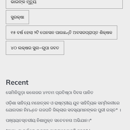
ଭାଇଙ୍କ ମୃତ୍ୟୁ
ସୁରକ୍ଷା
୧୫ ବର୍ଷ ହେଲା ୨ଟି ପେନସନ ପାଉଛନ୍ତି ଅବସରପ୍ରାପ୍ତ ଶିକ୍ଷକ
୪୦ ଲକ୍ଷର ସୁନା–ରୁପା ଜବତ
Recent
ସେମିଳିଗୁଡ଼ା କଲେଜର ୪୧ତମ ପ୍ରତିଷ୍ଠା ଦିବସ ପାଳିତ
ଓଡ଼ିଶା ସାହିତ୍ୟ ମହୋତ୍ସବ ଓ ରାଷ୍ଟ୍ରୀୟ ଯୁବ ସାହିତ୍ୟିକ ସମ୍ମିଳନୀରେ
ଯୋଗଦାନ ନିମନ୍ତେ ଗଜପତି ଜିଲ୍ଲାର ସଦସ୍ୟମାନଙ୍କର ପୁରୀ ଗସ୍ତ* ।
ପଞ୍ଚାୟତସ୍ତରୀୟ ନିଶାମୁକ୍ତ ସଚେତନତା ଅଭିଯାନ।*