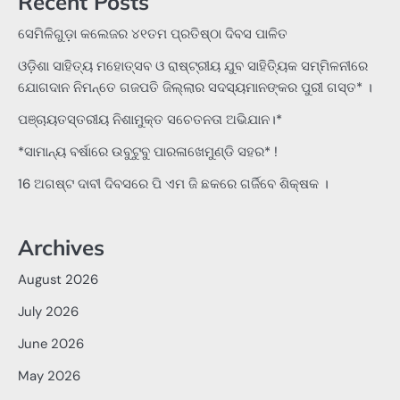
Recent Posts
ସେମିଳିଗୁଡ଼ା କଲେଜର ୪୧ତମ ପ୍ରତିଷ୍ଠା ଦିବସ ପାଳିତ
ଓଡ଼ିଶା ସାହିତ୍ୟ ମହୋତ୍ସବ ଓ ରାଷ୍ଟ୍ରୀୟ ଯୁବ ସାହିତ୍ୟିକ ସମ୍ମିଳନୀରେ
ଯୋଗଦାନ ନିମନ୍ତେ ଗଜପତି ଜିଲ୍ଲାର ସଦସ୍ୟମାନଙ୍କର ପୁରୀ ଗସ୍ତ* ।
ପଞ୍ଚାୟତସ୍ତରୀୟ ନିଶାମୁକ୍ତ ସଚେତନତା ଅଭିଯାନ।*
*ସାମାନ୍ୟ ବର୍ଷାରେ ଉବୁଟୁବୁ ପାରଳାଖେମୁଣ୍ଡି ସହର* !
16 ଅଗଷ୍ଟ ଦାବୀ ଦିବସରେ ପି ଏମ ଜି ଛକରେ ଗର୍ଜିବେ ଶିକ୍ଷକ ।
Archives
August 2026
July 2026
June 2026
May 2026