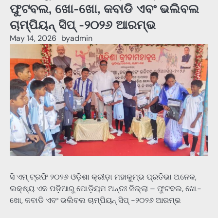
ଫୁଟବଲ, ଖୋ-ଖୋ, କବାଡି ଏବଂ ଭଲିବଲ
ଚାମ୍ପିୟନ୍ ସିପ୍ -୨୦୨୬ ଆରମ୍ଭ
May 14, 2026
by
admin
ସି ଏମ୍ ଟ୍ରଫି ୨୦୨୬ ଓଡ଼ିଶା କ୍ରୀଡ଼ା ମହାକୁମ୍ଭ ପ୍ରତିଭା ଅନେକ,
ଲକ୍ଷ୍ୟ ଏକ ପଡ଼ିଆରୁ ପୋଡ଼ିୟମ ଅନ୍ତଃ ଜିଲ୍ଲା – ଫୁଟବଲ, ଖୋ-
ଖୋ, କବାଡି ଏବଂ ଭଲିବଲ ଚାମ୍ପିୟନ୍ ସିପ୍ -୨୦୨୬ ଆରମ୍ଭ