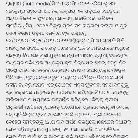
ରାୟଗଡ଼ ( info media)ସି ଏମ୍ ଟ୍ରଫି ୨୦୨୬ ଓଡ଼ିଶା କ୍ରୀଡ଼ା
ମହାକୁମ୍ଭ ପ୍ରତିଭା ଅନେକ, ଲକ୍ଷ୍ୟ ଏକ ପଡ଼ିଆରୁ ପୋଡ଼ିୟମ
ଅନ୍ତଃ ଜିଲ୍ଲା – ଫୁଟବଲ, ଖୋ-ଖୋ, କବାଡି ଏବଂ ଭଲିବଲ
ଚାମ୍ପିୟନ୍ ସିପ୍ -୨୦୨୬ ଜିଲ୍ଲା ପ୍ରଶାସନ ରାୟଗଡ଼ା କ୍ରୀଡ଼ା ଓ ଯୁବ
ସେବା ବିଭାଗ, ଓଡ଼ିଶା ସରକାର ଙ୍କ ପକ୍ଷରୁ
୧୪/୦୫/୨୦୨୬ରୁ୨୦/୦୫/୨୦୨୬ ପର୍ଯ୍ୟନ୍ତ ସ୍ ପିଏମ୍ ଶ୍ରୀ ଜି ସି ଡି
ହାଇସ୍କୁଲ ପଡିଆ, ରାୟଗଡ଼ ଠାରେ ଉଦ୍ ଘାଟିତ ହୋଇଯାଇଛି।ଏଥିରେ
ରାୟଗଡ଼ ବିଧାୟକ ଶ୍ରୀ ଯୁକ୍ତ କାଡ୍ରାକା ଆପଲ ସ୍ୱାମୀ, ସ୍ବତନ୍ତ୍ର
ଉନ୍ନୟନ ପରିଷଦର ଅଧ୍ୟକ୍ଷ ଶ୍ରୀ ବିଦ୍ୟାଧର ଶବର, ସମ୍ମାନିତ
ଅତିଥି ଭାବେ ସ୍ବତନ୍ତ୍ର ଉନ୍ନୟନ ପରିଷଦ ଉପାଧ୍ୟକ୍ଷ ମଞ୍ଜୁଳା
ମିନି ଆକା, ମୁଖ୍ୟ ବକ୍ତାରୁପେ ରାୟଗଡ଼ ଅତିରିକ୍ତ ଜିଲାପାଳ ଶ୍ରୀ
ନବୀନ ଚନ୍ଦ୍ର ନାୟକ, ଏଡ୍ ଭୋକେଟ ଏକ୍ସ ଫୁଟବଲ ସମ୍ପାଦକଗୁରୁ
ଶ୍ରୀଚକ୍ରଧର ପଟ୍ଟନାୟକ ଯୋଗଦାନ କରି, ପ୍ରତି ଯୋଗୀ ମାନଙ୍କୁ
ଅଭିଭାଷଣ ମାଧ୍ୟମରେ ଉତ୍ସାହିତ କରିଥିଲେ। ଜିଲ୍ଲା କ୍ରୀଡା
ଅଧିକାରୀ ଶ୍ରୀ ଶେଖ୍ ଆଲେନୁ ଅଭିଭାଷଣ ପ୍ରଦାନ କରିଥିବା ବେଳେ,
ଇନ୍ ଚାର୍ଜ ଜିଲ୍ଲା ସୂଚନା ଓ ଲୋସମ୍ପର୍କ ଅଧି କାରୀ ଶ୍ରୀ ଧନଞ୍ଜୟ
ବେହେରା ସମସ୍ତଙ୍କୁ ଧନ୍ୟ ବାଦ ଅର୍ପଣ କରିଥିଲେ।ଶେଷରେ ବିଧାୟକ
ଖେଳ ପଡ଼ିଆକୁ ଯାଇ ଫୁଟବଲ, ଖୋ ଖୋ, କବାଡି, ଏବଂ ଭଳି ବଲ୍
ଖେଳ, ଫିତା କାଟି ଖେଳ ଆରମ୍ଭ କରି ଥିଲେ। ଏହି ଖେଳରେ ଜିଲ୍ଲାର