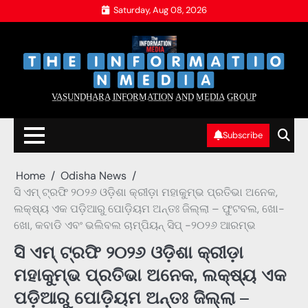
Skip
Saturday, Aug 08, 2026
to
content
‌
‌
V̲A̲S̲U̲N̲D̲H̲A̲R̲A̲ I̲N̲F̲O̲R̲M̲A̲T̲I̲O̲N̲ A̲N̲D̲ M̲E̲D̲I̲A̲ G̲R̲O̲U̲P̲
Subscribe
Home
Odisha News
ସି ଏମ୍ ଟ୍ରଫି ୨୦୨୬ ଓଡ଼ିଶା କ୍ରୀଡ଼ା ମହାକୁମ୍ଭ ପ୍ରତିଭା ଅନେକ,
ଲକ୍ଷ୍ୟ ଏକ ପଡ଼ିଆରୁ ପୋଡ଼ିୟମ ଅନ୍ତଃ ଜିଲ୍ଲା – ଫୁଟବଲ, ଖୋ-
ଖୋ, କବାଡି ଏବଂ ଭଲିବଲ ଚାମ୍ପିୟନ୍ ସିପ୍ -୨୦୨୬ ଆରମ୍ଭ
ସି ଏମ୍ ଟ୍ରଫି ୨୦୨୬ ଓଡ଼ିଶା କ୍ରୀଡ଼ା
ମହାକୁମ୍ଭ ପ୍ରତିଭା ଅନେକ, ଲକ୍ଷ୍ୟ ଏକ
ପଡ଼ିଆରୁ ପୋଡ଼ିୟମ ଅନ୍ତଃ ଜିଲ୍ଲା –