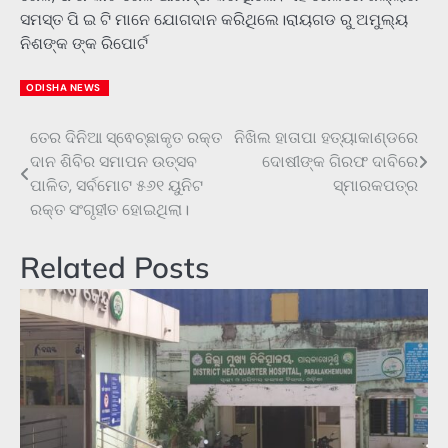
ସମସ୍ତ ପି ଇ ଟି ମାନେ ଯୋଗଦାନ କରିଥିଲେ।ରାୟଗଡ ରୁ ଅମୁଲ୍ୟ
ନିଶଙ୍କ ଙ୍କ ରିପୋର୍ଟ
ODISHA NEWS
ତେର ଦିନିଆ ସ୍ଵେଚ୍ଛାକୃତ ରକ୍ତ
ନିଖିଲ ହାତାପା ହତ୍ୟାକାଣ୍ଡରେ
Post
ଦାନ ଶିବିର ସମାପନ ଉତ୍ସବ
ଦୋଷୀଙ୍କ ଗିରଫ ଦାବିରେ
navigation
ପାଳିତ, ସର୍ବମୋଟ ୫୬୧ ୟୁନିଟ
ସ୍ମାରକପତ୍ର
ରକ୍ତ ସଂଗୃହୀତ ହୋଇଥିଲା।
Related Posts