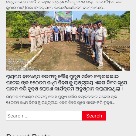
ବଜ୍ରାଘାତରେ ପୋଡି ଯାଇଥିବା ଟ୍ରାନ୍ସଫର୍ମରକୁ ବଦଳା ଗଲା । ଗଜପତି:(ମନୋଜ
କୁମାର ପାଢୀ)ଗଜପତି ଜିଲ୍ଲାରେ କାଳବୈଶାଖୀଜନିତ ବଜ୍ରାଘାତରେ…
ରାୟଗଡ ବନଖଣ୍ଡ ତରଫରୁ ଲୌହ ପୁରୁଷ ସର୍ଦାର ବଲ୍ଲଭଭାଇ
ପଟେଲ ଙ୍କ ୧୫୦ତମ ଜନ୍ମ ଦିବସ କୁ ରାଷ୍ଟ୍ରୀୟ ଏକତା ଦିବସ ରୂପେ
ପାଳନ କରି ବୃକ୍ଷ ରୋପଣ କାର୍ଯକ୍ରମ ଅନୁଷ୍ଠାନ କରାଯାଇଥିଲା ।
ରାୟଗଡ ବନଖଣ୍ଡ ତରଫରୁ ଲୌହ ପୁରୁଷ ସର୍ଦାର ବଲ୍ଲଭଭାଇ ପଟେଲ ଙ୍କ
୧୫୦ତମ ଜନ୍ମ ଦିବସ କୁ ରାଷ୍ଟ୍ରୀୟ ଏକତା ଦିବସ ରୂପେ ପାଳନ କରି ବୃକ୍ଷ…
Search
for: