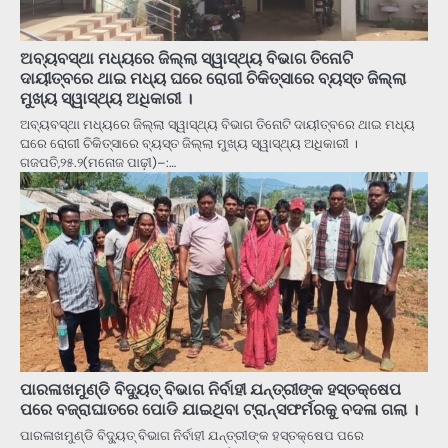
ଅବ୍ୟବସ୍ଥା ମଧ୍ୟରେ ଜିଲ୍ଲା ସ୍ୱାସ୍ଥ୍ୟ ବିଭାଗ ତିନୋଟି
ଦାୟୀତ୍ବରେ ଥାଇ ମଧ୍ୟ ଘରେ ରୋଗୀ ଚିକିତ୍ସାରେ ବ୍ୟସ୍ତ ଜିଲ୍ଲା
ମୁଖ୍ୟ ସ୍ୱାସ୍ଥ୍ୟ ଅଧିକାରୀ ।
ଅବ୍ୟବସ୍ଥା ମଧ୍ୟରେ ଜିଲ୍ଲା ସ୍ୱାସ୍ଥ୍ୟ ବିଭାଗ ତିନୋଟି ଦାୟୀତ୍ବରେ ଥାଇ ମଧ୍ୟ
ଘରେ ରୋଗୀ ଚିକିତ୍ସାରେ ବ୍ୟସ୍ତ ଜିଲ୍ଲା ମୁଖ୍ୟ ସ୍ୱାସ୍ଥ୍ୟ ଅଧିକାରୀ ।
ଗଜପତି,୨୫.୨(ମନୋଜ ପାଢ଼ୀ)–:…
ପାରଳାଖମୁଣ୍ଡି ବିଦ୍ୟୁତ୍ ବିଭାଗ ନିର୍ବାହୀ ଯନ୍ତ୍ରୀଙ୍କ ହସ୍ତକ୍ଷେପ
ପରେ ବଜ୍ରାଘାତରେ ପୋଡି ଯାଇଥିବା ଟ୍ରାନ୍ସଫର୍ମରକୁ ବଦଳା ଗଲା ।
ପାରଳାଖମୁଣ୍ଡି ବିଦ୍ୟୁତ୍ ବିଭାଗ ନିର୍ବାହୀ ଯନ୍ତ୍ରୀଙ୍କ ହସ୍ତକ୍ଷେପ ପରେ