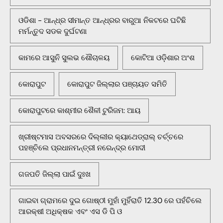
ଓଡିଶା - ଆନ୍ଧ୍ର ସୀମାନ୍ତ ଆନ୍ଧ୍ରର ବାରୁଆ ନିକଟରେ ଘଟିଛି
ମର୍ମନ୍ତୁଦ ସଡକ ଦୁର୍ଘଟଣା
କାମରେ ଆସୁନି ସୁଲଭ ଶୌଚାଳୟ
କୋଟିଆ ଓଡ଼ିଶାର ଅଂଶ
କୋରାପୁଟ
କୋରାପୁଟ ଜିଲ୍ଲାର ପଞ୍ଚାୟତ ସମିତି
କୋରାପୁଟରେ କାଶ୍ମୀର ଶୈଳୀ ଟୁରିଜମ: ଆୟ
ଖ୍ରୀଷ୍ଟମାସ ଅବସରରେ ଦିଲ୍ଲୀର କ୍ୟାଥେଡ୍ରାଲ୍ ଚର୍ଚ୍ଚରେ
ପହଞ୍ଚିଲେ ପ୍ରଧାନମନ୍ତ୍ରୀ ନରେନ୍ଦ୍ର ମୋଦୀ
ଗଜପତି ଜିଲ୍ଲା ପାଇଁ ଦୁଃଖ
ଗାଇବା ଗ୍ରାମରେ ଦୁଇ ଗୋଷ୍ଠୀ ମୁହାଁ ମୁହିଁରାତି 12.30 ରେ ପହଁଚିଲେ
ଆରକ୍ଷୀ ଅଧିକ୍ଷକ ଏବଂ ଏସ ଡି ପି ଓ