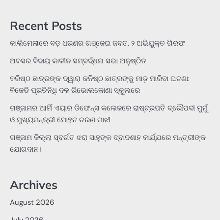
for:
Recent Posts
କାଲିମେଳାରେ ବଡ଼ ଧରଣର ଗଞ୍ଜେଇ ଜବତ, ୨ ଅଭିଯୁକ୍ତ ଗିରଫ
ଅବସର ବିଦାୟ କାଳୀନ ସମ୍ବର୍ଦ୍ଧନା ସଭା ଅନୁଷ୍ଠିତ
ବରିଷ୍ଠ ଛାତ୍ରଙ୍କ ଦ୍ୱାରା କନିଷ୍ଠ ଛାତ୍ରଙ୍କୁ ମାଡ଼ ମାରିବା ଘଟଣା:
ବିଜେଡି ପ୍ରତିନିଧି ଦଳ ରିଭୋଲକୋଣା ସ୍କୁଲରେ
ଗଞ୍ଜାମର ଆର୍ମି ଏୟାର ଡିଫେନ୍ସ କଲେଜରେ ରାଷ୍ଟ୍ରପତି ଦ୍ରୌପଦୀ ମୁର୍ମୁ
ଓ ମୁଖ୍ୟମନ୍ତ୍ରୀ ମୋହନ ଚରଣ ମାଝୀ
ଗଞ୍ଜାମ ଜିଲ୍ଲା ସ୍ବର୍ଗତ ଝରା ସାହୁଙ୍କ ଦ୍ବାଦଶାହ କାର୍ଯ୍ଯରେ ମନ୍ତ୍ରୀଙ୍କ
ଯୋଗଦାନ।
Archives
August 2026
July 2026