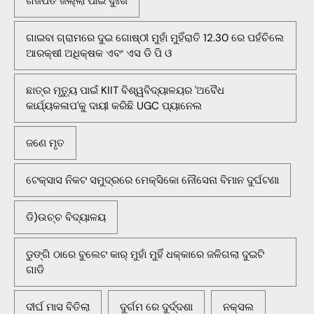
ଗଜପତି ଜିଲ୍ଲା ପାଇଁ ଦୁଃଖ
ଗାଇବା ଗ୍ରାମରେ ଦୁଇ ଗୋଷ୍ଠୀ ମୁହାଁ ମୁହିଁରାତି 12.30 ରେ ପହଁଚିଲେ
ଆରକ୍ଷୀ ଅଧିକ୍ଷକ ଏବଂ ଏସ ଡି ପି ଓ
ଛାତ୍ର ମୃତ୍ୟୁ ପାଇଁ KIIT ବିଶ୍ୱବିଦ୍ୟାଳୟର 'ଅବୈଧ
କାର୍ଯ୍ୟକଳାପ'କୁ ଦାୟୀ କରିଛି UGC ପ୍ୟାନେଲ
ଜଣେ ମୃତ
ଟେକ୍ସାସ ନିକଟ ସମୁଦ୍ରରେ ମେକ୍ସିକୋ ନୌସେନା ବିମାନ ଦୁର୍ଘଟଣା
ଡି)ଉଚ୍ଚ ବିଦ୍ୟାଳୟ
ଡୁଙ୍ଗି ଠାରେ ବୁଲେଟ କାର୍ ମୁହାଁ ମୁହିଁ ଧକ୍କାରେ ଜଳିଗଲା ଦୁଇଟି
ଗାଡି
ଦୀର୍ଘ ମାସ ବିତିଲା
ଦୁର୍ଗମ ରେ ଦୁର୍ଦ୍ଦଶା
ନକ୍ସଲ