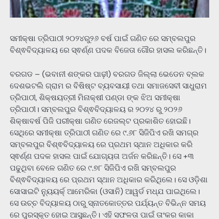
ସମୀକ୍ଷା ତ୍ରିପାଠୀ ୨୦୨୪ରୁ୨୬ ବର୍ଷ ପାଇଁ ଗଣିତ ରେ ସମ୍ବଲପୁର
ବିଶ୍ଵବିଦ୍ୟାଳୟ ରେ ସ୍ଵର୍ଣ୍ଣ ପଦକ ବିଜେତା ଗୌର ହାସଲ କରିଛନ୍ତି।
ବରଗଡ – (ଭବାନୀ ଶଙ୍କର ପାଢ଼ୀ) ବରଗଡ ଜିଲ୍ଲା ଭେଡେନ ବ୍ଲକ
ଦେଶଭଟଲି ଗ୍ରାମ ର ବିଷିଷ୍ଟ ବ୍ୟବସାୟୀ ତଥା ସମାଜସେବୀ ସାଧୁରାମ
ତ୍ରିପାଠୀ, ଶିକ୍ଷୟତ୍ରୀ ମିନାକ୍ଷୀ ପଣ୍ଡା ଙ୍କ ଝିଅ ସମୀକ୍ଷା
ତ୍ରିପାଠୀ। ସମ୍ବଲପୁର ବିଶ୍ଵବିଦ୍ୟାଳୟ ର ୨୦୨୪ ରୁ ୨୦୨୬
ଶିକ୍ଷାବର୍ଷ ପିଜି ପରୀକ୍ଷା ଗଣିତ ରେଜଲ୍ଟ ପ୍ରକାଶିତ ହୋଇଛି।
ସେଥିରେ ସମୀକ୍ଷା ତ୍ରିପାଠୀ ଗଣିତ ରେ ୯.୬୮ ସିଜିପିଏ ରଖି ସମଗ୍ର
ସମ୍ବଲପୁର ବିଶ୍ଵବିଦ୍ୟାଳୟ ରେ ପ୍ରଥମ ସ୍ଥାନ ଅଧିକାର କରି
ସ୍ଵର୍ଣ୍ଣ ପଦକ ହାସଲ ପାଇଁ ଯୋଗ୍ୟତା ଅର୍ଜନ କରିଛନ୍ତି। ସେ +୩
ପଢୁଥିବା ବେଳେ ଗଣିତ ରେ ୯.୭୮ ସିଜିପିଏ ରଖି ସମ୍ବଲପୁର
ବିଶ୍ଵବିଦ୍ୟାଳୟ ରେ ପ୍ରଥମ ସ୍ଥାନ ଅଧିକାର କରିଥିଲେ। ସେ ଓଡ଼ିଶା
ସୋସାଇଟି ନ୍ୟୁୟର୍କ୍ ଆମେରିକା (ଓସାନି) ଆୱର୍ଡ ମଧ୍ଯ ପାଇଥିଲେ।
ସେ ଉଚ୍ଚ ବିଦ୍ୟାଳୟ ଠାରୁ ସ୍ନାତକୋତ୍ତର ପର୍ଯ୍ୟନ୍ତ ବିଭିନ୍ନ ସମୟ
ରେ ପୁରସ୍କୃତ ହୋଇ ଆସୁଛନ୍ତି। ଏହି ସଫଳତା ପାଇଁ ତାଂକର କାକା