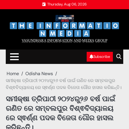
Skip
Thursday, Aug 06, 2026
to
content
‌
‌
V̲A̲S̲U̲N̲D̲H̲A̲R̲A̲ I̲N̲F̲O̲R̲M̲A̲T̲I̲O̲N̲ A̲N̲D̲ M̲E̲D̲I̲A̲ G̲R̲O̲U̲P̲
Subscribe
Home
Odisha News
ସମୀକ୍ଷା ତ୍ରିପାଠୀ ୨୦୨୪ରୁ୨୬ ବର୍ଷ ପାଇଁ ଗଣିତ ରେ ସମ୍ବଲପୁର
ବିଶ୍ଵବିଦ୍ୟାଳୟ ରେ ସ୍ଵର୍ଣ୍ଣ ପଦକ ବିଜେତା ଗୌର ହାସଲ କରିଛନ୍ତି।
ସମୀକ୍ଷା ତ୍ରିପାଠୀ ୨୦୨୪ରୁ୨୬ ବର୍ଷ ପାଇଁ
ଗଣିତ ରେ ସମ୍ବଲପୁର ବିଶ୍ଵବିଦ୍ୟାଳୟ
ରେ ସ୍ଵର୍ଣ୍ଣ ପଦକ ବିଜେତା ଗୌର ହାସଲ
କରିଛନ୍ତି।