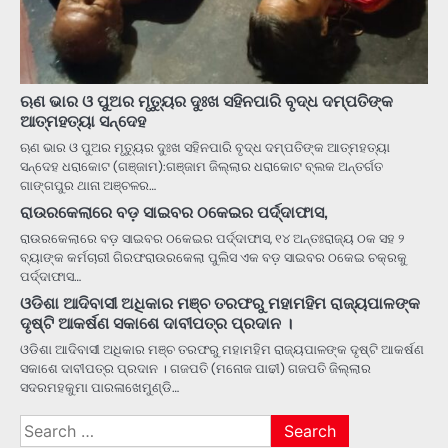
ଋଣ ଭାର ଓ ପୁଅର ମୃତ୍ୟୁର ଦୁଃଖ ସହିନପାରି ବୃଦ୍ଧ ଦମ୍ପତିଙ୍କ
ଆତ୍ମହତ୍ୟା ସନ୍ଦେହ
ଋଣ ଭାର ଓ ପୁଅର ମୃତ୍ୟୁର ଦୁଃଖ ସହିନପାରି ବୃଦ୍ଧ ଦମ୍ପତିଙ୍କ ଆତ୍ମହତ୍ୟା
ସନ୍ଦେହ ଧରାକୋଟ (ଗଞ୍ଜାମ):ଗଞ୍ଜାମ ଜିଲ୍ଲାର ଧରାକୋଟ ବ୍ଲକ ଅନ୍ତର୍ଗତ
ଗାଙ୍ଗପୁର ଥାନା ଅଞ୍ଚଳର…
ରାଉରକେଲାରେ ବଡ଼ ସାଇବର ଠକେଇର ପର୍ଦ୍ଦାଫାସ,
ରାଉରକେଲାରେ ବଡ଼ ସାଇବର ଠକେଇର ପର୍ଦ୍ଦାଫାସ, ୧୪ ଅନ୍ତଃରାଜ୍ୟ ଠକ ସହ ୨
ବ୍ୟାଙ୍କ କର୍ମଚାରୀ ଗିରଫରାଉରକେଲା ପୁଲିସ ଏକ ବଡ଼ ସାଇବର ଠକେଇ ଚକ୍ରକୁ
ପର୍ଦ୍ଦାଫାସ…
ଓଡିଶା ଆଦିବାସୀ ଅଧିକାର ମଞ୍ଚ ତରଫରୁ ମହାମହିମ ରାଜ୍ୟପାଳଙ୍କ
ଦୃଷ୍ଟି ଆକର୍ଷଣ ସକାଶେ ଦାବୀପତ୍ର ପ୍ରଦାନ ।
ଓଡିଶା ଆଦିବାସୀ ଅଧିକାର ମଞ୍ଚ ତରଫରୁ ମହାମହିମ ରାଜ୍ୟପାଳଙ୍କ ଦୃଷ୍ଟି ଆକର୍ଷଣ
ସକାଶେ ଦାବୀପତ୍ର ପ୍ରଦାନ । ଗଜପତି (ମନୋଜ ପାଢୀ) ଗଜପତି ଜିଲ୍ଲାର
ସଦରମହକୁମା ପାରଳାଖେମୁଣ୍ଡି…
Search