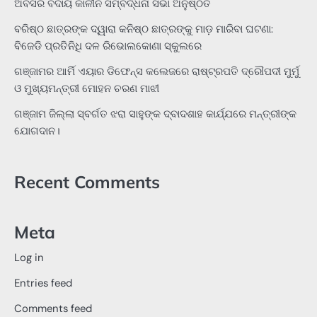
ଅବସର ବିଦାୟ କାଳୀନ ସମ୍ବର୍ଦ୍ଧନା ସଭା ଅନୁଷ୍ଠିତ
ବରିଷ୍ଠ ଛାତ୍ରଙ୍କ ଦ୍ୱାରା କନିଷ୍ଠ ଛାତ୍ରଙ୍କୁ ମାଡ଼ ମାରିବା ଘଟଣା:
ବିଜେଡି ପ୍ରତିନିଧି ଦଳ ରିଭୋଲକୋଣା ସ୍କୁଲରେ
ଗଞ୍ଜାମର ଆର୍ମି ଏୟାର ଡିଫେନ୍ସ କଲେଜରେ ରାଷ୍ଟ୍ରପତି ଦ୍ରୌପଦୀ ମୁର୍ମୁ
ଓ ମୁଖ୍ୟମନ୍ତ୍ରୀ ମୋହନ ଚରଣ ମାଝୀ
ଗଞ୍ଜାମ ଜିଲ୍ଲା ସ୍ବର୍ଗତ ଝରା ସାହୁଙ୍କ ଦ୍ବାଦଶାହ କାର୍ଯ୍ଯରେ ମନ୍ତ୍ରୀଙ୍କ
ଯୋଗଦାନ।
Recent Comments
Meta
Log in
Entries feed
Comments feed