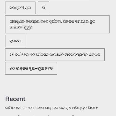
ସରସ୍ବତୀ ପୂଜା
ସି
ସୀତାକୁଣ୍ଡ ଜଳପ୍ରପାତରେ ଦୁର୍ଘଟଣା: ପିକନିକ ସମୟରେ ଦୁଇ
ଭାଇଙ୍କ ମୃତ୍ୟୁ
ସୁରକ୍ଷା
୧୫ ବର୍ଷ ହେଲା ୨ଟି ପେନସନ ପାଉଛନ୍ତି ଅବସରପ୍ରାପ୍ତ ଶିକ୍ଷକ
୪୦ ଲକ୍ଷର ସୁନା–ରୁପା ଜବତ
Recent
କାଲିମେଳାରେ ବଡ଼ ଧରଣର ଗଞ୍ଜେଇ ଜବତ, ୨ ଅଭିଯୁକ୍ତ ଗିରଫ