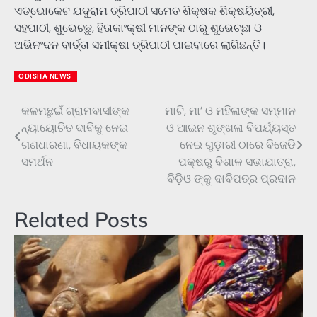
ଏଡ୍ଭୋକେଟ ଯଦୁରାମ ତ୍ରିପାଠୀ ସମେତ ଶିକ୍ଷକ ଶିକ୍ଷୟିତ୍ରୀ,
ସହପାଠୀ, ଶୁଭେଚ୍ଛୁ, ହିତାକାଂକ୍ଷୀ ମାନଙ୍କ ଠାରୁ ଶୁଭେଚ୍ଛା ଓ
ଅଭିନଂଦନ ବାର୍ତ୍ତା ସମୀକ୍ଷା ତ୍ରିପାଠୀ ପାଇବାରେ ଲାଗିଛନ୍ତି।
ODISHA NEWS
କଳମଛୁଇଁ ଗ୍ରାମବାସୀଙ୍କ
ମାଟି, ମା’ ଓ ମହିଳାଙ୍କ ସମ୍ମାନ
Post
ନ୍ୟାୟୋଚିତ ଦାବିକୁ ନେଇ
ଓ ଆଇନ ଶୃଙ୍ଖଳା ବିପର୍ଯ୍ୟସ୍ତ
navigation
ଗଣଧାରଣା, ବିଧାୟକଙ୍କ
ନେଇ ଗୁଡ଼ାରୀ ଠାରେ ବିଜେଡି
ସମର୍ଥନ
ପକ୍ଷରୁ ବିଶାଳ ସଭାଯାତ୍ରା,
ବିଡ଼ିଓ ଙ୍କୁ ଦାବିପତ୍ର ପ୍ରଦାନ
Related Posts