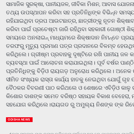
ସାମାଜିକ ସୁରକ୍ଷା, ପାନୀୟଜଳ, ଜୀବିକା ମିଶନ, ଆବାସ ଯୋଜନା 
ତଥ୍ୟ ଉପସ୍ଥାପନ କରିବା ସହ ପ୍ରତିନିଧିଙ୍କ ବିଭିନ୍ନ ସମସ୍
ରହିଯାଇଥିବା ଡ୍ରପ ଆଉଟଛାତ୍ର, ଛାତ୍ରୀଙ୍କୁ ନୂତନ ଶିକ୍ଷା
କରିବା ପାଇଁ ପ୍ରଚେଷ୍ଟା ଜାରି ରହିଥିବା ସହକାରୀ ଗୋଷ୍ଠୀ ଶିକ
ସମୟରେ ଅନଲାଇନ୍ ମାଧ୍ୟମରେ ଶିକ୍ଷାଦାନ ନିମନ୍ତେ ପ୍ରୟାସ ଜ
ତରଫରୁ ମୃତ୍ୟୁ ପ୍ରମାଣ ପତ୍ର ପ୍ରଦାନରେ ବିଳମ୍ବ ହେଉଥିବ
କରିଥିଲେ। ଗ୍ରୀଷ୍ମ ପ୍ରବାହକୁ ଦୃଷ୍ଟିରେ ରଖି ପାନୀୟ ଜଳ କ
ବ୍ୟବସ୍ଥା ପାଇଁ ଆଲୋଚନା କରାଯାଇଥିଲା। ପୂର୍ବ ବର୍ଷର ପାଣ୍ଠି 
ପ୍ରତିନିଧିଙ୍କୁ ବିଡ଼ିଓ ରାୟଗଡ଼ ଅନୁରୋଧ କରିଥିଲେ। ଅନେକ
ସୀମିତ ସଂଖ୍ୟକ ରାସ୍ତା କାର୍ଯ୍ୟ ହାତକୁ ନେଇଥିବା ଯୋଗୁଁ ଗୃ
ବୈଠକର ବିବରଣୀ ପାଠ କରିଥଲେ ଓ ଶେଷରେ ଏବିଡ଼ିଓ କାଳୁ ଚ
କିଶୋର ଦାଶଙ୍କ ସମେତ ବରିଷ୍ଠ ସହାୟକ ବିକାଶ ବେହେରା, ମାମି
ସହଯୋଗ କରିଥିଲେ।ରାୟଗଡ ରୁ ଅମୁଲ୍ୟ ନିଶଙ୍କ ଙ୍କ ରିପୋ
ODISHA NEWS