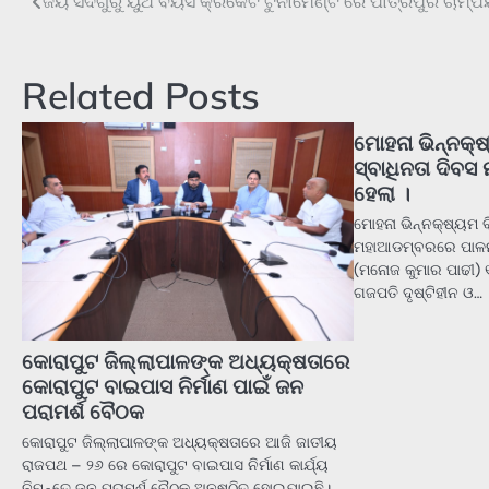
ଜୟ ସଦଗୁରୁ ୟୁଥ ବୟସ କ୍ରିକେଟ ଟୁର୍ନାମେଣ୍ଟ ରେ ପାତ୍ରପୁର ଚାମ୍ପ
Post
navigation
Related Posts
ମୋହନା ଭିନ୍ନକ୍
ସ୍ବାଧିନତା ଦିବ
ହେଲା ।
ମୋହନା ଭିନ୍ନକ୍ଷ୍ୟମ 
ମହାଆଡମ୍ବରରେ ପାଳନ
(ମନୋଜ କୁମାର ପାଢୀ) ୧
ଗଜପତି ଦୃଷ୍ଟିହୀନ ଓ…
କୋରାପୁଟ ଜିଲ୍ଲାପାଳଙ୍କ ଅଧ୍ୟକ୍ଷତାରେ
କୋରାପୁଟ ବାଇପାସ ନିର୍ମାଣ ପାଇଁ ଜନ
ପରାମର୍ଶ ବୈଠକ
କୋରାପୁଟ ଜିଲ୍ଲାପାଳଙ୍କ ଅଧ୍ୟକ୍ଷତାରେ ଆଜି ଜାତୀୟ
ରାଜପଥ – ୨୬ ରେ କୋରାପୁଟ ବାଇପାସ ନିର୍ମାଣ କାର୍ଯ୍ୟ
ନିମନ୍ତେ ଜନ ପରାମର୍ଶ ବୈଠକ ଅନୁଷ୍ଠିତ ହୋଇଯାଇଛି।