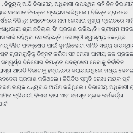
, ବିଦ୍ୟୁତ୍ ଆଦି ବିଭାଗୀୟ ଅଧିକାରୀ ଉପସ୍ଥିତ ରହି ନିଜ ବିଭାଗୀ
ୟାର ସମାଧାନ ନିମନ୍ତେ ପ୍ରୟାସ କରିଥିଲେ। ବିଭିନ୍ନ ଗ୍ରାମରେ
ବର୍ଷରେ ବିଭିନ୍ନ ହଷ୍ଟେଲରେ ନାମ ଲେଖାଇ ମୁଖ୍ୟ ସ୍ରୋତରେ ସା
୍ଷାଧିକାରୀ ଶ୍ରୀ ଛବିଲାଲ ସିଂ ପ୍ରକାଶ କରିଛନ୍ତି। ଗ୍ରୀଷ୍ମ ଅବ
ାରି ରହିଥିବା ସେ କହିଛନ୍ତି। ଗୋଷ୍ଠୀ ସ୍ୱାସ୍ଥ୍ୟ କେନ୍ଦ୍ର
ାରୁ ବିହିତ ପଦକ୍ଷେପ ପାଇଁ କୁମ୍ଭିକୋଟା ସମିତି ସଭ୍ୟ ଉପସ୍ଥ
ଷ୍ଟ ଗ୍ରାମଗୁଡ଼ିକୁ ଚିହ୍ନଟ କରିବା ସହ ମେଗା ପାନୀୟ ଜଳ ପ୍ରକଳ
ସମ୍ପୂର୍ଣ୍ଣ ବିନିଯୋଗ ନିମନ୍ତେ ପଦକ୍ଷେପ ନେବାକୁ ନିର୍ବାଚିତ
 ରାସ୍ତା ଆରଡି ବିଭାଗକୁ ହସ୍ତାନ୍ତର କରାଯାଇଥିଲେ ମଧ୍ୟ କେବ
ହ ଉଦବେଗ ପ୍ରକାଶ କରିଥଲେ। ଜିପିଡିଓ ସ୍ମୃତି ରେଖା ନାୟକ ପୂର୍ବ
ରଣ ନାୟକ ଧନ୍ୟବାଦ ଅର୍ପଣ କରିଥିଲେ। ବିଭାଗୀୟ ଅଧିକାରୀ ର
ନା ତ୍ରିପାଠୀ, ବିକାଶ ବାଗ ଏବଂ ସମସ୍ତ ବ୍ଲକ କର୍ମକର୍ତ୍ତା
ର୍ଟ