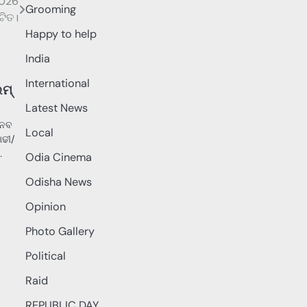
2026
Grooming
ଟିତ।
Happy to help
India
International
ିମ୍
Latest News
ାନବ
Local
ାଢୀ/
…
Odia Cinema
Odisha News
Opinion
Photo Gallery
Political
Raid
REPUBLIC DAY