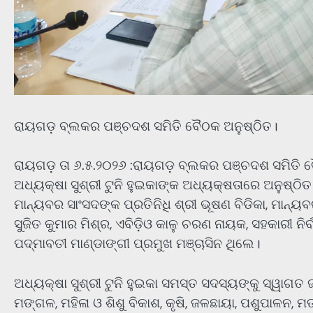
ରାୟଗଡ଼ ବ୍ଲକର ପଞ୍ଚଦଶ ସମିତି ବୈଠକ ଅନୁଷ୍ଠିତ।
ରାୟଗଡ଼ ତା ୬.୫.୨୦୨୬ :ରାୟଗଡ଼ ବ୍ଲକର ପଞ୍ଚଦଶ ସମିତି 
ଅଧ୍ୟକ୍ଷା ସୁଶ୍ରୀ ଟୁନି ହୁଇକାଙ୍କ ଅଧ୍ୟକ୍ଷତାରେ ଅନୁଷ୍ଠି
ମାନ୍ୟବର ସାଂସଦଙ୍କ ପ୍ରତିନିଧି ଶ୍ରୀ ଭୂଷଣ ବିଡିକା, ମାନ୍ୟବର
ସୁଜିତ କୁମାର ମିଶ୍ର, ଏବିଡ଼ିଓ କାଳୁ ଚରଣ ନାୟକ, ସହକାରୀ ନି
ପଦ୍ମାବତୀ ମାଣ୍ଡାଙ୍ଗୀ ପ୍ରମୁଖ ମଞ୍ଚାସିନ ଥିଲେ।
ଅଧ୍ୟକ୍ଷା ସୁଶ୍ରୀ ଟୁନି ହୁଇକା ସମସ୍ତ ସଦସ୍ୟଙ୍କୁ ସ୍ୱାଗତ ଜ
ମଙ୍ଗଳ, ମହିଳା ଓ ଶିଶୁ ବିକାଶ, କୃଷି, ଜଳଛାୟା, ପଶୁପାଳନ, 