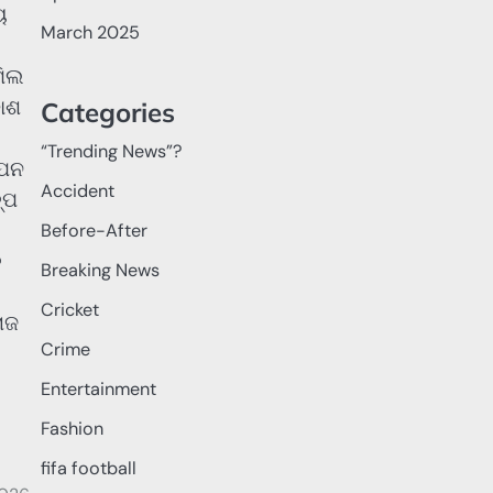
ୟ
March 2025
ମିଲ
କାଶ
Categories
“Trending News”?
ାପନ
Accident
୍ପ
Before-After
ଳ
Breaking News
Cricket
ାଜ
Crime
Entertainment
Fashion
fifa football