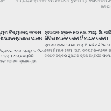
ିୟନ
ଚାମ୍ପିୟାନ କ୍ରିକେଟ ଟିମ ନକଆଉଟ ଟୁର୍ନାମେଣ୍ଟ କୋତାପେଟା 
ଉଦଘା
ଷ୍ୟମ ବିଦ୍ୟାଳୟ ୭୯ତମ
ନୂଆଗଡ ବ୍ଲକ ରେ ଜେ. ଆର୍. ସି. ତାଲ
ସ ମହାଆଡମ୍ବରରେ ପାଳନ
ଶିବିର।ମାନବ ସେବା ହିଁ ମାଧବ ସେବା।
ନୂଆଗଡ ବ୍ଲକ ରେ ଜେ. ଆର୍. ସି. ତାଲିମ୍ ଶିବିର।ମ
ସେବା ହିଁ ମାଧବ ସେବା। ଆର, ଉଦୟଗିରି-ମନୋଜ ପ
ବିଦ୍ୟାଳୟ ୭୯ତମ ସ୍ବାଧିନତା ଦିବସ
ଗଜପତି ଜିଲ୍ଲାର ନୂଆଗଡ ବ୍ଲକ ଅନ୍ତର୍ଗତ ପିଏମ
 ହେଲା । ଆର,ଉଦୟଗିରି
୫/୮ ମହାରାଜା କୃଷ୍ଣଚନ୍ଦ୍ର