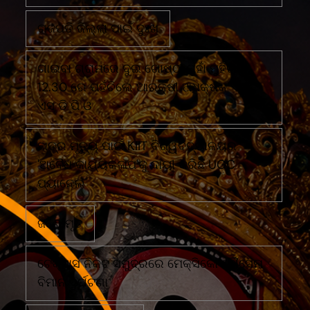
ଗଜପତି ଜିଲ୍ଲା ପାଇଁ ଦୁଃଖ
ଗାଇବା ଗ୍ରାମରେ ଦୁଇ ଗୋଷ୍ଠୀ ମୁହାଁ ମୁହିଁରାତି
12.30 ରେ ପହଁଚିଲେ ଆରକ୍ଷୀ ଅଧିକ୍ଷକ ଏବଂ
ଏସ ଡି ପି ଓ
ଛାତ୍ର ମୃତ୍ୟୁ ପାଇଁ KIIT ବିଶ୍ୱବିଦ୍ୟାଳୟର
'ଅବୈଧ କାର୍ଯ୍ୟକଳାପ'କୁ ଦାୟୀ କରିଛି UGC
ପ୍ୟାନେଲ
ଜଣେ ମୃତ
ଟେକ୍ସାସ ନିକଟ ସମୁଦ୍ରରେ ମେକ୍ସିକୋ ନୌସେନା
ବିମାନ ଦୁର୍ଘଟଣା