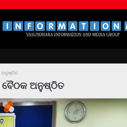
‌
‌
V̲A̲S̲U̲N̲D̲H̲A̲R̲A̲ I̲N̲F̲O̲R̲M̲A̲T̲I̲O̲N̲ A̲N̲D̲ M̲E̲D̲I̲A̲ G̲R̲O̲U̲P̲
ଅନୁଷ୍ଠିତ
 ବୈଠକ ଅନୁଷ୍ଠିତ