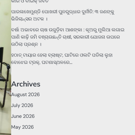
କାର ଓ ବାଇକ୍ ଜବତ
ପାରଳାଖେମୁଣ୍ଡି ପୋଖରୀ ପୁନରୁଦ୍ଧାର ଦୁର୍ନୀତି: ୩ ଜଣଙ୍କୁ
ଭିଜିଲାନ୍ସର ଅଟକ ।
ବର୍ଷା ଅଭାବରେ ଚାଷ ଉଜୁଡ଼ିବା ଆଶଙ୍କା : କୂଅରୁ ମୁଲିଆ ଲଗାଇ
ପାଣି କାଢ଼ି ଜମି ବଞ୍ଚାଉଛନ୍ତି ଚାଷୀ, ସରକାରୀ ଯୋଜନା ଉପରେ
ଉଠିଲା ପ୍ରଶ୍ନ ।
ହଠାତ୍‌ ଟାୟାର ହେଲା ବ୍ଲାଷ୍ଟ, ଘାଟିରେ ଓଲଟି ପଡିଲା ଲୁହା
ବୋଝେଇ ଟ୍ରକ୍‌, ଘଟଣାସ୍ଥଳରେ…
Archives
August 2026
July 2026
June 2026
May 2026