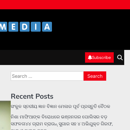
Subscribe
Search
for:
Recent Posts
ସଂକୁଳ ସ୍ତରୀୟ ଜ୍ଞାନ ବିଜ୍ଞାନ ମେଳାର ପୂର୍ବ ପ୍ରସ୍ତୁତି ବୈଠକ
ନିଶା ମାଫିଆଙ୍କ ବିରୋଧରେ ଭଞ୍ଜନଗର ପୋଲିସର ବଡ଼
ସଫଳତା୪୪ ଗ୍ରାମ ବ୍ରାଉନ୍ ସୁଗାର ସହ ୪ ଅଭିଯୁକ୍ତ ଗିରଫ,