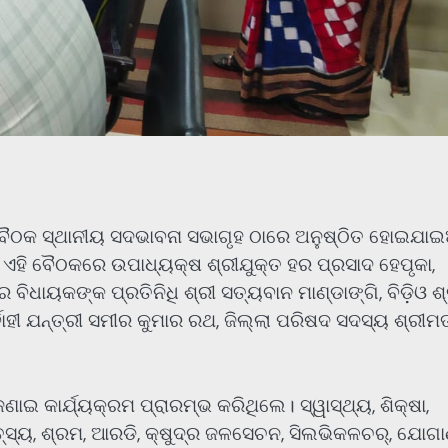
ବୈଠକ ସ୍ଥାନୀୟ ସଦଭାବନା ସଭାଗୃହ ଠାରେ ଅନୁଷ୍ଠିତ ହୋଇଯାଇ
ତ ଏହି ବୈଠକରେ ଉପାଧ୍ୟକ୍ଷ ଶ୍ରୀଯୁକ୍ତ ହର ପ୍ରସାଦ ହେପୃକା,
 ବିଧାୟକଙ୍କ ପ୍ରତିନିଧି ଶ୍ରୀ ସତ୍ୟବାନ ମାଣ୍ଡାଙ୍ଗି, ବିଡ଼ିଓ ଶ୍
ର୍ବାହୀ ଯନ୍ତ୍ରୀ ସମୀର କୁମାର ରଥ, ଜିଲ୍ଲା ପରିଷଦ ସଦସ୍ୟ ଶ୍ରୀମ
ଣାଇ କାର୍ଯ୍ୟକ୍ରମ ପ୍ରାରମ୍ଭ କରିଥିଲେ। ସ୍ୱାସ୍ଥ୍ୟ, ଶିକ୍ଷା,
ମତ୍ସ୍ୟ, ଶ୍ରମ, ଆରଡି, କ୍ଷୁଦ୍ର ଜଳସେଚନ, ସିଲଭିକଳଚର୍, ଯୋଗା