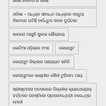
ଭାଷା ନିରବତା ର ଭାଷା
ଓଡିଶା - ଆନ୍ଧ୍ର ସୀମାନ୍ତ ଆନ୍ଧ୍ରର ବାରୁଆ
ନିକଟରେ ଘଟିଛି ମର୍ମନ୍ତୁଦ ସଡକ ଦୁର୍ଘଟଣା
କାମରେ ଆସୁନି ସୁଲଭ ଶୌଚାଳୟ
କୋଟିଆ ଓଡ଼ିଶାର ଅଂଶ
କୋରାପୁଟ
କୋରାପୁଟ ଜିଲ୍ଲାର ପଞ୍ଚାୟତ ସମିତି
କୋରାପୁଟରେ କାଶ୍ମୀର ଶୈଳୀ ଟୁରିଜମ: ଆୟ
ଖ୍ରୀଷ୍ଟମାସ ଅବସରରେ ଦିଲ୍ଲୀର କ୍ୟାଥେଡ୍ରାଲ୍
ଚର୍ଚ୍ଚରେ ପହଞ୍ଚିଲେ ପ୍ରଧାନମନ୍ତ୍ରୀ ନରେନ୍ଦ୍ର
ମୋଦୀ