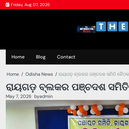
Skip
Friday, Aug 07, 2026
to
content
Home
Blog
Contact
Home
Odisha News
ରାୟଗଡ଼ ବ୍ଲକର ପଞ୍ଚଦଶ ସମିତି ବୈଠକ 
ରାୟଗଡ଼ ବ୍ଲକର ପଞ୍ଚଦଶ ସମିତି
May 7, 2026
by
admin