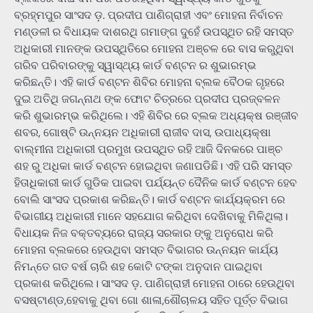
ବ୍ରହ୍ମପୁର ସାଂସଦ ଡ଼. ପ୍ରଦୀପ ପାଣିଗ୍ରାହୀ ଏବଂ ମୋହନା ନିର୍ବାଚନ
ମଣ୍ଡଳୀ ର ବିଧାୟକ ଦାଶରଥି ଗମାଙ୍ଗ ଦୁହେଁ ଉପସ୍ଥିତ ରହି ସମସ୍ତ
ଅଧିକାରୀ ମାନଙ୍କ ଉପସ୍ଥିତିରେ ମୋହନା ଅଞ୍ଚଳ ରେ ବାସ କରୁଥିବା
ଗରିବ ପରିବାରଙ୍କୁ ସ୍ୱାସ୍ଥ୍ୟ କାର୍ଡ ବଣ୍ଟନ ର ଶୁଭାରମ୍ଭ
କରିଛନ୍ତି। ଏହି କାର୍ଡ ବଣ୍ଟନ ଶିବିର ମୋହନା ବ୍ଲକ ବୈଠକ ଗୃହରେ
ଦୁଇ ଅତିଥି ଜଗନ୍ନାଥ ଙ୍କ ଫୋଟ ଚିତ୍ରରେ ପ୍ରଦୀପ ପ୍ରଜ୍ବଳନ
କରି ଶୁଭାରମ୍ଭ କରିଥିଲେ। ଏହି ଶିବିର ରେ ବ୍ଲକ ଅଧ୍ୟକ୍ଷ ରଞ୍ଜୀବ
ଶବର, ଗୋଷ୍ଟି ଉନ୍ନୟନ ଅଧିକାରୀ ରାଜୀବ ଦାସ, ଉପାଧ୍ୟକ୍ଷା
ବାଲ୍ମୀନା ଅଧିକାରୀ ପ୍ରମୁଖ ଉପସ୍ଥିତ ରହି ଆଜି ଦିନକରେ ପାଞ୍ଚ
ଶହ ରୁ ଅଧିକା କାର୍ଡ ବଣ୍ଟନ ହୋଇଥିବା ଜଣାପଡିଛି। ଏହି ପରି ସମସ୍ତ
ହିତାଧିକାରୀ କାର୍ଡ ଗୁଡିକ ପାଇବା ପର୍ଯ୍ୟନ୍ତ ଦୈନିକ କାର୍ଡ ବଣ୍ଟନ ହେବ
ବୋଲି ସାଂସଦ ପ୍ରକାଶ କରିଛନ୍ତି। କାର୍ଡ ବଣ୍ଟନ କାର୍ଯ୍ୟକ୍ରମ ରେ
ବିଭାଗୀୟ ଅଧିକାରୀ ମାନେ ସହଯୋଗ କରିଥିବା ଦେଖିବାକୁ ମିଳିଥିଲା।
ବିଧାୟକ ନିଜ ବକ୍ତବ୍ୟରେ ରାଜ୍ୟ ସରକାର ଙ୍କୁ ଅନୁରୋଧ କରି
ମୋହନା ବ୍ଲକରେ ହେଉଥିବା ସମସ୍ତ ବିଭାଗର ଉନ୍ନୟନ କାର୍ଯ୍ୟ
ନିମନ୍ତେ ଗତ ବର୍ଷ ଚାରି ଶହ କୋଟି ଟଙ୍କା ଅନୁଦାନ ପାଇଥିବା
ପ୍ରକାଶ କରିଥିଲେ। ସାଂସଦ ଡ଼. ପାଣିଗ୍ରାହୀ ମୋହନା ଠାରେ ହେଉଥିବା
ବସଷ୍ଟାଣ୍ଡ,ହେବାକୁ ଥିବା ଗୋ ଶାଳା,ଶୌଚାଳୟ ସହିତ ପୂର୍ତ୍ତ ବିଭାଗ