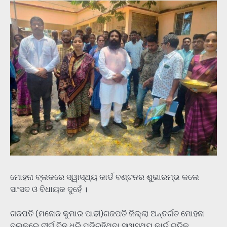
ମୋହନା ବ୍ଲକରେ ସ୍ୱାସ୍ଥ୍ୟ କାର୍ଡ ବଣ୍ଟନର ଶୁଭାରମ୍ଭ କଲେ
ସାଂସଦ ଓ ବିଧାୟକ ଦୁହେଁ ।
ଗଜପତି (ମନୋଜ କୁମାର ପାଢୀ)ଗଜପତି ଜିଲ୍ଲା ଅନ୍ତର୍ଗତ ମୋହନା
ବ୍ଲକରେ ଦୀର୍ଘ ଦିନ ଧରି ପଡିରହିଥିବା ସ୍ୱାସ୍ଥ୍ୟ କାର୍ଡ ଗୁଡିକୁ