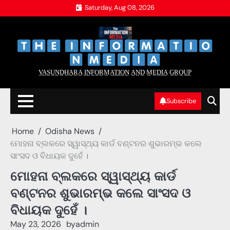
Skip
Saturday, Aug 08, 2026
to
content
‌
‌
V̲A̲S̲U̲N̲D̲H̲A̲R̲A̲ I̲N̲F̲O̲R̲M̲A̲T̲I̲O̲N̲ A̲N̲D̲ M̲E̲D̲I̲A̲ G̲R̲O̲U̲P̲
Subscribe
Home
Odisha News
ମୋହନା ବ୍ଲକରେ ସ୍ୱାସ୍ଥ୍ୟ କାର୍ଡ ବଣ୍ଟନର ଶୁଭାରମ୍ଭ କଲେ
ସାଂସଦ ଓ ବିଧାୟକ ଦୁହେଁ ।
ମୋହନା ବ୍ଲକରେ ସ୍ୱାସ୍ଥ୍ୟ କାର୍ଡ
ବଣ୍ଟନର ଶୁଭାରମ୍ଭ କଲେ ସାଂସଦ ଓ
ବିଧାୟକ ଦୁହେଁ ।
May 23, 2026
by
admin