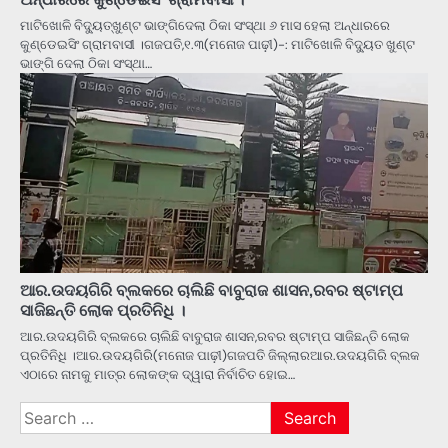
ମାଟିଖୋଳି ବିଦ୍ୟୁତ୍‌ଖୁଣ୍ଟ ଭାଙ୍ଗିଦେଲା ଠିକା ସଂସ୍ଥା ୬ ମାସ ହେଲା ଅନ୍ଧାରରେ
କୁଣ୍ଡେଇସିଂ ଗ୍ରାମବାସୀ ।ଗଜପତି,୧.୩(ମନୋଜ ପାଢ଼ୀ)-: ମାଟିଖୋଳି ବିଦ୍ୟୁତ ଖୁଣ୍ଟ
ଭାଙ୍ଗି ଦେଲା ଠିକା ସଂସ୍ଥା…
ଆର.ଉଦୟଗିରି ବ୍ଲକରେ ଚାଲିଛି ବାବୁରାଜ ଶାସନ,ରବର ଷ୍ଟାମ୍ପ
ସାଜିଛନ୍ତି ଲୋକ ପ୍ରତିନିଧି ।
ଆର.ଉଦୟଗିରି ବ୍ଲକରେ ଚାଲିଛି ବାବୁରାଜ ଶାସନ,ରବର ଷ୍ଟାମ୍ପ ସାଜିଛନ୍ତି ଲୋକ
ପ୍ରତିନିଧି ।ଆର.ଉଦୟଗିରି(ମନୋଜ ପାଢ଼ୀ)ଗଜପତି ଜିଲ୍ଲାରଆର.ଉଦୟଗିରି ବ୍ଲକ
ଏଠାରେ ନାମକୁ ମାତ୍ର ଲୋକଙ୍କ ଦ୍ୱାରା ନିର୍ବାଚିତ ହୋଇ…
Search
for: