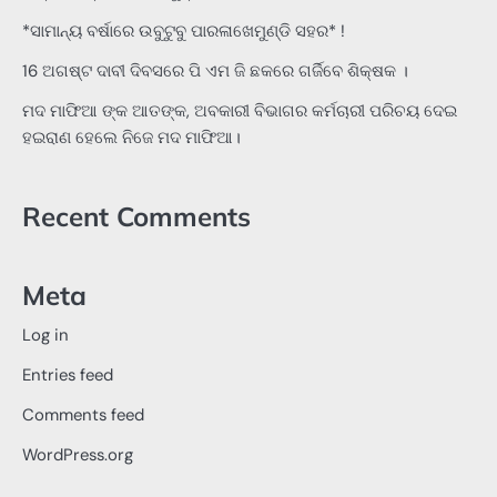
*ସାମାନ୍ୟ ବର୍ଷାରେ ଉବୁଟୁବୁ ପାରଳାଖେମୁଣ୍ଡି ସହର* !
16 ଅଗଷ୍ଟ ଦାବୀ ଦିବସରେ ପି ଏମ ଜି ଛକରେ ଗର୍ଜିବେ ଶିକ୍ଷକ ।
ମଦ ମାଫିଆ ଙ୍କ ଆତଙ୍କ, ଅବକାରୀ ବିଭାଗର କର୍ମଚାରୀ ପରିଚୟ ଦେଇ
ହଇରାଣ ହେଲେ ନିଜେ ମଦ ମାଫିଆ।
Recent Comments
Meta
Log in
Entries feed
Comments feed
WordPress.org