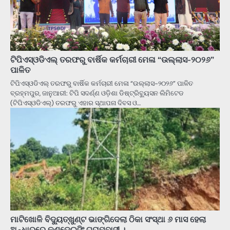
ଟିପିଏସ୍ଓଡିଏଲ୍ ତରଫରୁ ବାର୍ଷିକ କର୍ମଚାରୀ ମେଳା “ଉଲ୍ଲାସ-୨୦୨୬”
ପାଳିତ
ଟିପିଏସ୍ଓଡିଏଲ୍ ତରଫରୁ ବାର୍ଷିକ କର୍ମଚାରୀ ମେଳା “ଉଲ୍ଲାସ-୨୦୨୬” ପାଳିତ
ବ୍ରହ୍ମପୁର, ଜାନୁଆରୀ: ଟିପି ସଦର୍ଣ୍ଣ ଓଡ଼ିଶା ଡିଷ୍ଟ୍ରିବ୍ୟୁସନ ଲିମିଟେଡ
(ଟିପିଏସ୍ଓଡିଏଲ୍) ତରଫରୁ ଏହାର ସ୍ଥାପନା ଦିବସ ଓ…
ମାଟିଖୋଳି ବିଦ୍ୟୁତ୍‌ଖୁଣ୍ଟ ଭାଙ୍ଗିଦେଲା ଠିକା ସଂସ୍ଥା ୬ ମାସ ହେଲା
ଅନ୍ଧାରରେ କୁଣ୍ଡେଇସିଂ ଗ୍ରାମବାସୀ ।