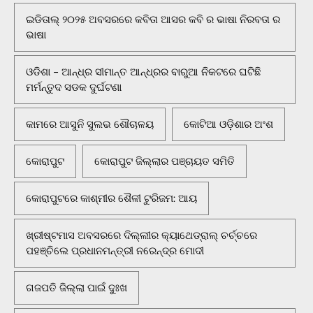
ଇଡିତାଲ୍ ୨୦୨୫ ଅବସରରେ କବିତା ଆସର କବି ର ଭାଷା ନିରବତା ର
ଭାଷା
ଓଡିଶା - ଆନ୍ଧ୍ର ସୀମାନ୍ତ ଆନ୍ଧ୍ରର ବାରୁଆ ନିକଟରେ ଘଟିଛି
ମର୍ମନ୍ତୁଦ ସଡକ ଦୁର୍ଘଟଣା
କାମରେ ଆସୁନି ସୁଲଭ ଶୌଚାଳୟ
କୋଟିଆ ଓଡ଼ିଶାର ଅଂଶ
କୋରାପୁଟ
କୋରାପୁଟ ଜିଲ୍ଲାର ପଞ୍ଚାୟତ ସମିତି
କୋରାପୁଟରେ କାଶ୍ମୀର ଶୈଳୀ ଟୁରିଜମ: ଆୟ
ଖ୍ରୀଷ୍ଟମାସ ଅବସରରେ ଦିଲ୍ଲୀର କ୍ୟାଥେଡ୍ରାଲ୍ ଚର୍ଚ୍ଚରେ
ପହଞ୍ଚିଲେ ପ୍ରଧାନମନ୍ତ୍ରୀ ନରେନ୍ଦ୍ର ମୋଦୀ
ଗଜପତି ଜିଲ୍ଲା ପାଇଁ ଦୁଃଖ