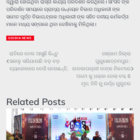
ଦ୍ୱାରା ହୋଇଥିବା ରାସ୍ତା କାର୍ଯ୍ୟ ପରିଦର୍ଶନ କରିଥିଲେ। ସାଂସଦ ଙ୍କ
ପରିଦର୍ଶନ ସମୟରେ ଗ୍ରାମ୍ୟ ଉନ୍ନୟନ ବିଭାଗ ଅଧିକାରୀ ଙ୍କ
ସମେତ ପୂର୍ତ୍ତ ବିଭାଗ,ବ୍ଲକ ଅଧିକାରୀ ଙ୍କ ସହିତ ଦଳୀୟ କର୍ମକର୍ତ୍ତା
ମାନେ ମଧ୍ୟ ସଙ୍ଗରେ ଥିବା ଦେଖିବାକୁ ମିଳିଥିଲା।
ODISHA NEWS
ରାତିରେ ତେଲ ଆସୁଛି କିନ୍ତୁ
ଗଞ୍ଜାମ ଜିଲ୍ଲା
Post
ସକାଳୁ ସରିଯାଉଛି: ବଡ଼ ବଡ଼
ପୁରୁଷୋତ୍ତମପୁର :
navigation
ବ୍ୟାରେଲରେ ବୋହି ନେଉଛନ୍ତି,
ଲଡକାପଲ୍ଲୀ ବାଙ୍କ ନିକଟରେ
ଅଟୋ କୁ ଧକ୍କା ଦେଲା ବସ, 6
ମୃତ, ତିନି ରୁ ଉର୍ଦ୍ଧ ଗୁରୁତର
Related Posts