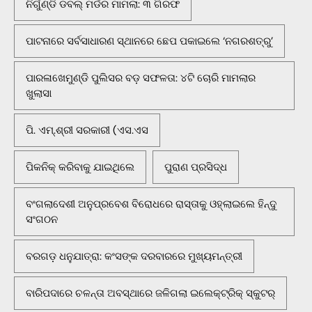
ନିର୍ଗୁଣ୍ଡି ଡବଲ୍ ମର୍ଡର ମାମଲା: ୩ ଗିରଫ
ପାଟନାରେ ସର୍ବସାଧାରଣ ସ୍ଥାନରେ ଛେପ ପକାଇଲେ ‘ନଗରଶତ୍ରୁ’
ପାରଳାଖେମୁଣ୍ଡି ପୁଲିସର ବଡ଼ ସଫଳତା: ୪ଟି ଚୋରି ମାମଲାର
ଖୁଲାସା
ପି. ଏମ୍.ଶ୍ରୀ ସରକାରୀ (ଏସ.ଏସ
ପିକନିକ୍‌ କରିବାକୁ ଯାଇଥିଲେ
ପୁରାଣ ପ୍ରସିଦ୍ଧ
ବଂଗଲାଦେଶୀ ଅନୁପ୍ରବେଶ ବିରୋଧରେ ରାସ୍ତାକୁ ଓହ୍ଲାଇଲେ ହିନ୍ଦୁ
ସଂଗଠନ
ବରଗଡ଼ ଧନୁଯାତ୍ରା: କଂସଙ୍କ ଦରବାରରେ ମୁଖ୍ୟମନ୍ତ୍ରୀ
ବାରିପଦାରେ ଚଳନ୍ତା ଅବସ୍ଥାରେ ଜଳିଗଲା ଇଲେକ୍ଟ୍ରିକ୍ ସ୍କୁଟର୍