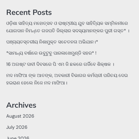
Recent Posts
ଓଡ଼ିଶା ସାହିତ୍ୟ ମହୋତ୍ସବ ଓ ରାଷ୍ଟ୍ରୀୟ ଯୁବ ସାହିତ୍ୟିକ ସମ୍ମିଳନୀରେ
ଯୋଗଦାନ ନିମନ୍ତେ ଗଜପତି ଜିଲ୍ଲାର ସଦସ୍ୟମାନଙ୍କର ପୁରୀ ଗସ୍ତ* ।
ପଞ୍ଚାୟତସ୍ତରୀୟ ନିଶାମୁକ୍ତ ସଚେତନତା ଅଭିଯାନ।*
*ସାମାନ୍ୟ ବର୍ଷାରେ ଉବୁଟୁବୁ ପାରଳାଖେମୁଣ୍ଡି ସହର* !
16 ଅଗଷ୍ଟ ଦାବୀ ଦିବସରେ ପି ଏମ ଜି ଛକରେ ଗର୍ଜିବେ ଶିକ୍ଷକ ।
ମଦ ମାଫିଆ ଙ୍କ ଆତଙ୍କ, ଅବକାରୀ ବିଭାଗର କର୍ମଚାରୀ ପରିଚୟ ଦେଇ
ହଇରାଣ ହେଲେ ନିଜେ ମଦ ମାଫିଆ।
Archives
August 2026
July 2026
June 2026