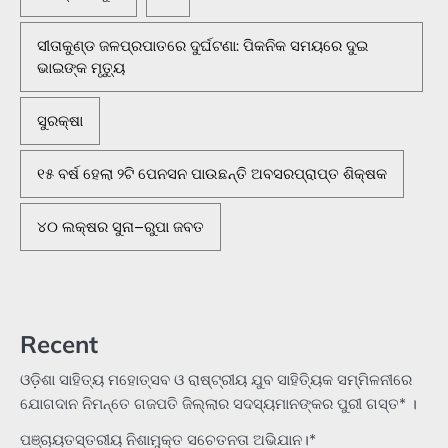
ସୀତାକୁଣ୍ଡ ଜଳପ୍ରପାତରେ ଦୁର୍ଘଟଣା: ପିକନିକ ସମୟରେ ଦୁଇ
ଭାଇଙ୍କ ମୃତ୍ୟୁ
ସୁରକ୍ଷା
୧୫ ବର୍ଷ ହେଲା ୨ଟି ପେନସନ ପାଉଛନ୍ତି ଅବସରପ୍ରାପ୍ତ ଶିକ୍ଷକ
୪୦ ଲକ୍ଷର ସୁନା–ରୁପା ଜବତ
Recent
ଓଡ଼ିଶା ସାହିତ୍ୟ ମହୋତ୍ସବ ଓ ରାଷ୍ଟ୍ରୀୟ ଯୁବ ସାହିତ୍ୟିକ ସମ୍ମିଳନୀରେ
ଯୋଗଦାନ ନିମନ୍ତେ ଗଜପତି ଜିଲ୍ଲାର ସଦସ୍ୟମାନଙ୍କର ପୁରୀ ଗସ୍ତ* ।
ପଞ୍ଚାୟତସ୍ତରୀୟ ନିଶାମୁକ୍ତ ସଚେତନତା ଅଭିଯାନ।*