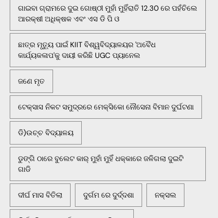
ଗାଇବା ଗ୍ରାମରେ ଦୁଇ ଗୋଷ୍ଠୀ ମୁହାଁ ମୁହିଁରାତି 12.30 ରେ ପହଁଚିଲେ
ଆରକ୍ଷୀ ଅଧିକ୍ଷକ ଏବଂ ଏସ ଡି ପି ଓ
ଛାତ୍ର ମୃତ୍ୟୁ ପାଇଁ KIIT ବିଶ୍ୱବିଦ୍ୟାଳୟର 'ଅବୈଧ
କାର୍ଯ୍ୟକଳାପ'କୁ ଦାୟୀ କରିଛି UGC ପ୍ୟାନେଲ
ଜଣେ ମୃତ
ଟେକ୍ସାସ ନିକଟ ସମୁଦ୍ରରେ ମେକ୍ସିକୋ ନୌସେନା ବିମାନ ଦୁର୍ଘଟଣା
ଡି)ଉଚ୍ଚ ବିଦ୍ୟାଳୟ
ଡୁଙ୍ଗି ଠାରେ ବୁଲେଟ କାର୍ ମୁହାଁ ମୁହିଁ ଧକ୍କାରେ ଜଳିଗଲା ଦୁଇଟି
ଗାଡି
ଦୀର୍ଘ ମାସ ବିତିଲା
ଦୁର୍ଗମ ରେ ଦୁର୍ଦ୍ଦଶା
ନକ୍ସଲ