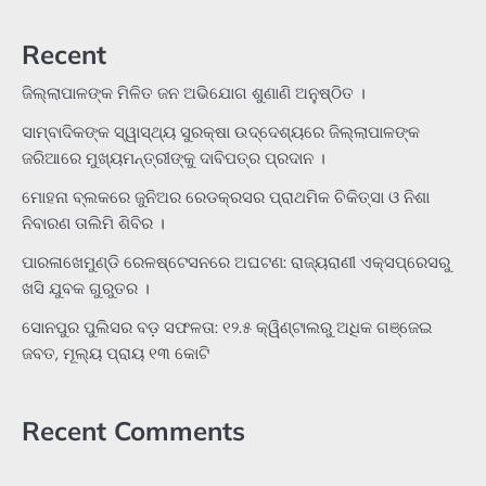
Recent
ଜିଲ୍ଲାପାଳଙ୍କ ମିଳିତ ଜନ ଅଭିଯୋଗ ଶୁଣାଣି ଅନୁଷ୍ଠିତ ।
ସାମ୍ବାଦିକଙ୍କ ସ୍ୱାସ୍ଥ୍ୟ ସୁରକ୍ଷା ଉଦ୍ଦେଶ୍ୟରେ ଜିଲ୍ଲାପାଳଙ୍କ
ଜରିଆରେ ମୁଖ୍ୟମନ୍ତ୍ରୀଙ୍କୁ ଦାବିପତ୍ର ପ୍ରଦାନ ।
ମୋହନା ବ୍ଲକରେ ଜୁନିଅର ରେଡକ୍ରସର ପ୍ରାଥମିକ ଚିକିତ୍ସା ଓ ନିଶା
ନିବାରଣ ତାଲିମି ଶିବିର ।
ପାରଳାଖେମୁଣ୍ଡି ରେଳଷ୍ଟେସନରେ ଅଘଟଣ: ରାଜ୍ୟରାଣୀ ଏକ୍ସପ୍ରେସରୁ
ଖସି ଯୁବକ ଗୁରୁତର ।
ସୋନପୁର ପୁଲିସର ବଡ଼ ସଫଳତା: ୧୨.୫ କ୍ୱିଣ୍ଟାଲରୁ ଅଧିକ ଗଞ୍ଜେଇ
ଜବତ, ମୂଲ୍ୟ ପ୍ରାୟ ୧୩ କୋଟି
Recent Comments