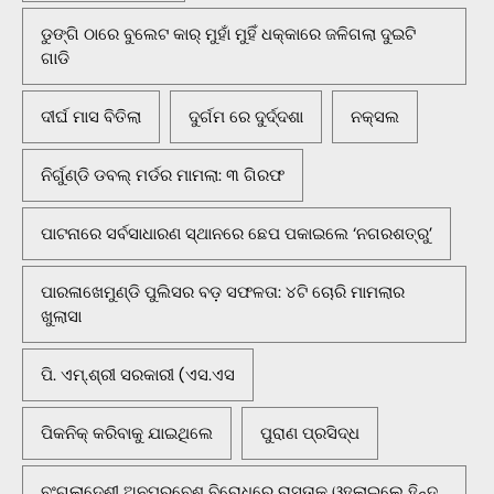
ଡୁଙ୍ଗି ଠାରେ ବୁଲେଟ କାର୍ ମୁହାଁ ମୁହିଁ ଧକ୍କାରେ ଜଳିଗଲା ଦୁଇଟି
ଗାଡି
ଦୀର୍ଘ ମାସ ବିତିଲା
ଦୁର୍ଗମ ରେ ଦୁର୍ଦ୍ଦଶା
ନକ୍ସଲ
ନିର୍ଗୁଣ୍ଡି ଡବଲ୍ ମର୍ଡର ମାମଲା: ୩ ଗିରଫ
ପାଟନାରେ ସର୍ବସାଧାରଣ ସ୍ଥାନରେ ଛେପ ପକାଇଲେ ‘ନଗରଶତ୍ରୁ’
ପାରଳାଖେମୁଣ୍ଡି ପୁଲିସର ବଡ଼ ସଫଳତା: ୪ଟି ଚୋରି ମାମଲାର
ଖୁଲାସା
ପି. ଏମ୍.ଶ୍ରୀ ସରକାରୀ (ଏସ.ଏସ
ପିକନିକ୍‌ କରିବାକୁ ଯାଇଥିଲେ
ପୁରାଣ ପ୍ରସିଦ୍ଧ
ବଂଗଲାଦେଶୀ ଅନୁପ୍ରବେଶ ବିରୋଧରେ ରାସ୍ତାକୁ ଓହ୍ଲାଇଲେ ହିନ୍ଦୁ