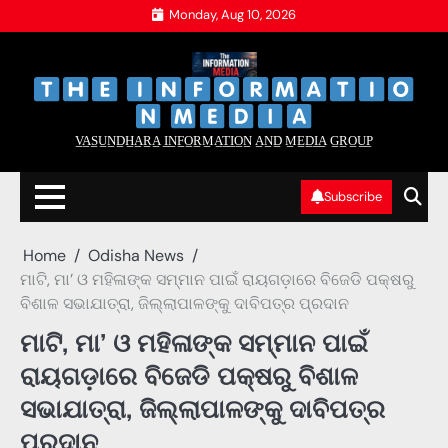
Skip
Monday, Aug 10, 2026
to
content
‌
‌
V̲A̲S̲U̲N̲D̲H̲A̲R̲A̲ I̲N̲F̲O̲R̲M̲A̲T̲I̲O̲N̲ A̲N̲D̲ M̲E̲D̲I̲A̲ G̲R̲O̲U̲P̲
Subscribe
Home
Odisha News
ମାଟି, ମା’ ଓ ମହିଳାଙ୍କ ସମ୍ମାନ ପାଇଁ ରାୟଗଡ଼ାରେ ବିଜେଡି ପକ୍ଷରୁ
ବିଶାଳ ସଭାଯାତ୍ରା, ଜିଲ୍ଲାପାଳଙ୍କୁ ଦାବିପତ୍ର ପ୍ରଦାନ
ମାଟି, ମା’ ଓ ମହିଳାଙ୍କ ସମ୍ମାନ ପାଇଁ
ରାୟଗଡ଼ାରେ ବିଜେଡି ପକ୍ଷରୁ ବିଶାଳ
ସଭାଯାତ୍ରା, ଜିଲ୍ଲାପାଳଙ୍କୁ ଦାବିପତ୍ର
ପ୍ରଦାନ