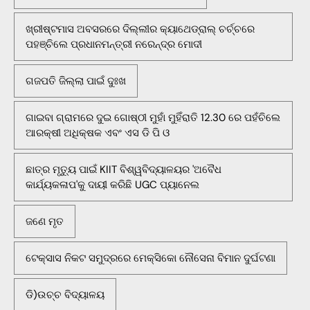
ଖ୍ରୀଷ୍ଟମାସ ଅବସରରେ ଦିଲ୍ଲୀର କ୍ୟାଥେଡ୍ରାଲ୍ ଚର୍ଚ୍ଚରେ
ପହଞ୍ଚିଲେ ପ୍ରଧାନମନ୍ତ୍ରୀ ନରେନ୍ଦ୍ର ମୋଦୀ
ଗଜପତି ଜିଲ୍ଲା ପାଇଁ ଦୁଃଖ
ଗାଇବା ଗ୍ରାମରେ ଦୁଇ ଗୋଷ୍ଠୀ ମୁହାଁ ମୁହିଁରାତି 12.30 ରେ ପହଁଚିଲେ
ଆରକ୍ଷୀ ଅଧିକ୍ଷକ ଏବଂ ଏସ ଡି ପି ଓ
ଛାତ୍ର ମୃତ୍ୟୁ ପାଇଁ KIIT ବିଶ୍ୱବିଦ୍ୟାଳୟର 'ଅବୈଧ
କାର୍ଯ୍ୟକଳାପ'କୁ ଦାୟୀ କରିଛି UGC ପ୍ୟାନେଲ
ଜଣେ ମୃତ
ଟେକ୍ସାସ ନିକଟ ସମୁଦ୍ରରେ ମେକ୍ସିକୋ ନୌସେନା ବିମାନ ଦୁର୍ଘଟଣା
ଡି)ଉଚ୍ଚ ବିଦ୍ୟାଳୟ