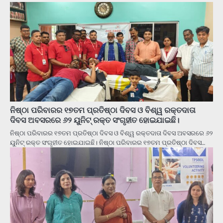
ନିଷ୍ଠା ପରିବାରର ୧୭ତମ ପ୍ରତିଷ୍ଠା ଦିବସ ଓ ବିଶ୍ୱ ରକ୍ତଦାତା
ଦିବସ ଅବସରରେ ୬୨ ୟୁନିଟ୍ ରକ୍ତ ସଂଗୃହୀତ ହୋଇଯାଇଛି।
ନିଷ୍ଠା ପରିବାରର ୧୭ତମ ପ୍ରତିଷ୍ଠା ଦିବସ ଓ ବିଶ୍ୱ ରକ୍ତଦାତା ଦିବସ ଅବସରରେ ୬୨
ୟୁନିଟ୍ ରକ୍ତ ସଂଗୃହୀତ ହୋଇଯାଇଛି। ନିଷ୍ଠା ପରିବାରର ୧୭ତମ ପ୍ରତିଷ୍ଠା ଦିବସ…