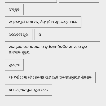
ସଂସ୍କୃତି
ସମ୍ବଲପୁରୀ ଭାଷା ମାଧୁର୍ଯ୍ୟପୂର୍ଣ ଓ ସ୍ୱତନ୍ତ୍ର ଅଟେ
ସରସ୍ବତୀ ପୂଜା
ସି
ସୀତାକୁଣ୍ଡ ଜଳପ୍ରପାତରେ ଦୁର୍ଘଟଣା: ପିକନିକ ସମୟରେ ଦୁଇ
ଭାଇଙ୍କ ମୃତ୍ୟୁ
ସୁରକ୍ଷା
୧୫ ବର୍ଷ ହେଲା ୨ଟି ପେନସନ ପାଉଛନ୍ତି ଅବସରପ୍ରାପ୍ତ ଶିକ୍ଷକ
୪୦ ଲକ୍ଷର ସୁନା–ରୁପା ଜବତ