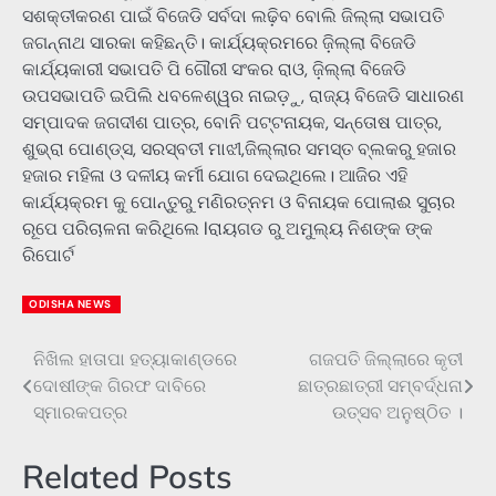
ସଶକ୍ତୀକରଣ ପାଇଁ ବିଜେଡି ସର୍ବଦା ଲଢ଼ିବ ବୋଲି ଜିଲ୍ଲା ସଭାପତି
ଜଗନ୍ନାଥ ସାରକା କହିଛନ୍ତି। କାର୍ଯ୍ୟକ୍ରମରେ ଜ଼ିଲ୍ଲା ବିଜେଡି
କାର୍ଯ୍ୟକାରୀ ସଭାପତି ପି ଗୌରୀ ସଂକର ରାଓ, ଜ଼ିଲ୍ଲା ବିଜେଡି
ଉପସଭାପତି ଇପିଲି ଧବଳେଶ୍ୱର ନାଇଡ଼ୁ, ରାଜ୍ୟ ବିଜେଡି ସାଧାରଣ
ସମ୍ପାଦକ ଜଗଦୀଶ ପାତ୍ର, ବୋନି ପଟ୍ଟନାୟକ, ସନ୍ତୋଷ ପାତ୍ର,
ଶୁଭ୍ରା ପୋଣ୍ଡ୍ସ, ସରସ୍ବତୀ ମାଝୀ,ଜିଲ୍ଲାର ସମସ୍ତ ବ୍ଲକରୁ ହଜାର
ହଜାର ମହିଳା ଓ ଦଳୀୟ କର୍ମୀ ଯୋଗ ଦେଇଥିଲେ। ଆଜିର ଏହି
କାର୍ଯ୍ୟକ୍ରମ କୁ ପୋନ୍ତୁରୁ ମଣିରତ୍ନମ ଓ ବିନାୟକ ପୋଲାଈ ସୁଚାର
ରୂପେ ପରିଚାଳନା କରିଥିଲେ lରାୟଗଡ ରୁ ଅମୁଲ୍ୟ ନିଶଙ୍କ ଙ୍କ
ରିପୋର୍ଟ
ODISHA NEWS
ନିଖିଲ ହାତାପା ହତ୍ୟାକାଣ୍ଡରେ
ଗଜପତି ଜିଲ୍ଲାରେ କୃତୀ
Post
ଦୋଷୀଙ୍କ ଗିରଫ ଦାବିରେ
ଛାତ୍ରଛାତ୍ରୀ ସମ୍ବର୍ଦ୍ଧନା
navigation
ସ୍ମାରକପତ୍ର
ଉତ୍ସବ ଅନୁଷ୍ଠିତ ।
Related Posts