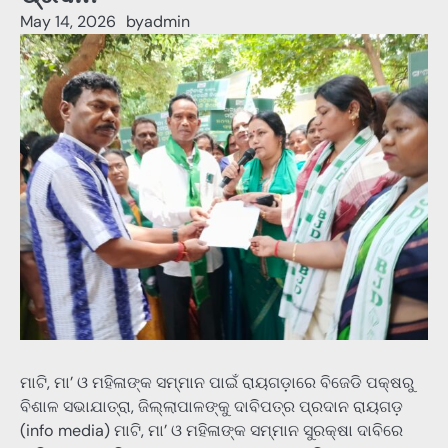
May 14, 2026
by
admin
ମାଟି, ମା’ ଓ ମହିଳାଙ୍କ ସମ୍ମାନ ପାଇଁ ରାୟଗଡ଼ାରେ ବିଜେଡି ପକ୍ଷରୁ
ବିଶାଳ ସଭାଯାତ୍ରା, ଜିଲ୍ଲାପାଳଙ୍କୁ ଦାବିପତ୍ର ପ୍ରଦାନ ରାୟଗଡ଼
(info media) ମାଟି, ମା’ ଓ ମହିଳାଙ୍କ ସମ୍ମାନ ସୁରକ୍ଷା ଦାବିରେ