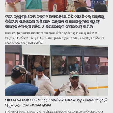
ଟାଟା ସ୍ୱେଚ୍ଛାସେବୀ ସପ୍ତାହ ଉପଲକ୍ଷେ ଟିପିଏସ୍ଓଡିଏଲ୍ ପକ୍ଷରୁ
ଡିଜିଟାଲ ସାକ୍ଷରତା ଅଭିଯାନ ଗଞ୍ଜାମ ଓ କୋରାପୁଟରେ ସ୍ୱୟଂ
ସହାୟକ ଗୋଷ୍ଠୀ ମହିଳା ଓ ଉପଭୋକ୍ତା ସଂପ୍ରଦାୟ ସାମିଲ
ଟାଟା ସ୍ୱେଚ୍ଛାସେବୀ ସପ୍ତାହ ଉପଲକ୍ଷେ ଟିପିଏସ୍ଓଡିଏଲ୍ ପକ୍ଷରୁ ଡିଜିଟାଲ
ସାକ୍ଷରତା ଅଭିଯାନ ଗଞ୍ଜାମ ଓ କୋରାପୁଟରେ ସ୍ୱୟଂ ସହାୟକ ଗୋଷ୍ଠୀ ମହିଳା ଓ
ଉପଭୋକ୍ତା ସଂପ୍ରଦାୟ ସାମିଲ …
ମାଓ ନେତା ଡୋନା କେଶବ ରାଓ ଏଲୀୟସ ଆଜାଦଙ୍କୁ ପାରଳାଖେମୁଣ୍ଡି
ସ୍ୱତନ୍ତ୍ର ଅଦାଲତରେ ହାଜର
ମାଓ ନେତା ଡୋନା କେଶବ ରାଓ ଏଲୀୟସ ଆଜାଦଙ୍କୁ ପାରଳାଖେମୁଣ୍ଡି ସ୍ୱତନ୍ତ୍ର