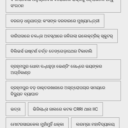
ସଂଗଠନ
ବରଗଡ଼ ଧନୁଯାତ୍ରା: କଂସଙ୍କ ଦରବାରରେ ମୁଖ୍ୟମନ୍ତ୍ରୀ
ବାରିପଦାରେ ଚଳନ୍ତା ଅବସ୍ଥାରେ ଜଳିଗଲା ଇଲେକ୍ଟ୍ରିକ୍ ସ୍କୁଟର୍
ବିଲିଭର୍ସ ଇଷ୍ଟର୍ଣ ଚର୍ଚ୍ଚ ତେଙ୍ଗେଡ଼ାପଥର ଟିକାବାଲି
ବ୍ରହ୍ମପୁର ଧୋବା ବନ୍ଧହୁଡ଼ା ଭେଣ୍ଡିଂ ଜୋନ୍‌ରେ ଭୟଙ୍କର
ଅଗ୍ନିକାଣ୍ଡ
ବ୍ରହ୍ମପୁର ବଡ଼ ଡାକ୍ତରଖାନାରେ ଅସ୍ତ୍ରୋପଚାର ସମୟରେ
ବିଦ୍ୟୁତ ବ୍ୟାଘାତ
ଭତ୍ତା
ଭିଜିଲାନ୍ସ ଜାଲରେ କଟକ CRRI ଥାନା IIC
ମୋଟରସାଇକେଲ ମୁହାଁମୁହିଁ ଧକ୍କା
ଲରମ୍ଭା ମହାବିଦ୍ୟାଳୟ