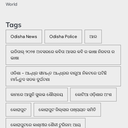
World
Tags
Odisha News
Odisha Police
ଆର
ଇଡିତାଲ୍ ୨୦୨୫ ଅବସରରେ କବିତା ଆସର କବି ର ଭାଷା ନିରବତା ର
ଭାଷା
ଓଡିଶା - ଆନ୍ଧ୍ର ସୀମାନ୍ତ ଆନ୍ଧ୍ରର ବାରୁଆ ନିକଟରେ ଘଟିଛି
ମର୍ମନ୍ତୁଦ ସଡକ ଦୁର୍ଘଟଣା
କାମରେ ଆସୁନି ସୁଲଭ ଶୌଚାଳୟ
କୋଟିଆ ଓଡ଼ିଶାର ଅଂଶ
କୋରାପୁଟ
କୋରାପୁଟ ଜିଲ୍ଲାର ପଞ୍ଚାୟତ ସମିତି
କୋରାପୁଟରେ କାଶ୍ମୀର ଶୈଳୀ ଟୁରିଜମ: ଆୟ