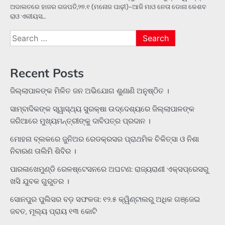
ଅଦାଲତରେ ହାଜର ଗଜପତି,୨୭.୧ (ମନୋଜ ପାଢ଼ୀ)-ଆଜି ମାଓ ନେତା ଡୋନା କେଶବ
ରାଓ ଏଲୀୟସ…
Search
for:
Recent Posts
ଜିଲ୍ଲାପାଳଙ୍କ ମିଳିତ ଜନ ଅଭିଯୋଗ ଶୁଣାଣି ଅନୁଷ୍ଠିତ ।
ସାମ୍ବାଦିକଙ୍କ ସ୍ୱାସ୍ଥ୍ୟ ସୁରକ୍ଷା ଉଦ୍ଦେଶ୍ୟରେ ଜିଲ୍ଲାପାଳଙ୍କ
ଜରିଆରେ ମୁଖ୍ୟମନ୍ତ୍ରୀଙ୍କୁ ଦାବିପତ୍ର ପ୍ରଦାନ ।
ମୋହନା ବ୍ଲକରେ ଜୁନିଅର ରେଡକ୍ରସର ପ୍ରାଥମିକ ଚିକିତ୍ସା ଓ ନିଶା
ନିବାରଣ ତାଲିମି ଶିବିର ।
ପାରଳାଖେମୁଣ୍ଡି ରେଳଷ୍ଟେସନରେ ଅଘଟଣ: ରାଜ୍ୟରାଣୀ ଏକ୍ସପ୍ରେସରୁ
ଖସି ଯୁବକ ଗୁରୁତର ।
ସୋନପୁର ପୁଲିସର ବଡ଼ ସଫଳତା: ୧୨.୫ କ୍ୱିଣ୍ଟାଲରୁ ଅଧିକ ଗଞ୍ଜେଇ
ଜବତ, ମୂଲ୍ୟ ପ୍ରାୟ ୧୩ କୋଟି