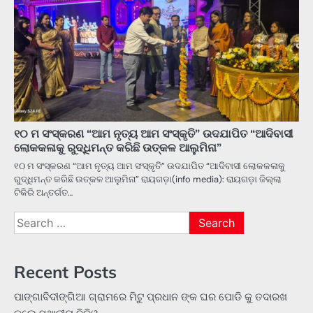
୧୦ ମ ସଂସ୍କରଣ “ଆମ ନୃତ୍ୟ ଆମ ସଂସ୍କୃତି” ଉଦଯାପିତ “ଆଦିବାସୀ
ଲୋକକଳାକୁ ରୁଦ୍ଧିମନ୍ତ କରିଛି ଉତ୍କଳ ଆଲୁମିନା”
୧୦ ମ ସଂସ୍କରଣ “ଆମ ନୃତ୍ୟ ଆମ ସଂସ୍କୃତି” ଉଦଯାପିତ “ଆଦିବାସୀ ଲୋକକଳାକୁ
ରୁଦ୍ଧିମନ୍ତ କରିଛି ଉତ୍କଳ ଆଲୁମିନା” ରାୟଗଡ଼ା(info media): ରାୟଗଡ଼ା ଜିଲ୍ଲା
ଟିକିରି ଅନ୍ତର୍ଗତ…
Search
for:
Recent Posts
ପାଙ୍ଗାବିଦୀଙ୍ଗିଆ ଗ୍ରାମରେ ମିଟୁ ପ୍ରଧାନ ଙ୍କ ଘର ପୋଡି କୁ ତଦାରଖ