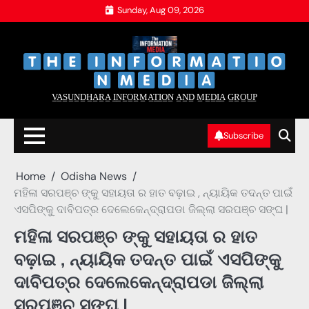
Skip
Sunday, Aug 09, 2026
to
content
‌
‌
V̲A̲S̲U̲N̲D̲H̲A̲R̲A̲ I̲N̲F̲O̲R̲M̲A̲T̲I̲O̲N̲ A̲N̲D̲ M̲E̲D̲I̲A̲ G̲R̲O̲U̲P̲
Subscribe
Home
Odisha News
ମହିଳା ସରପଞ୍ଚ ଙ୍କୁ ସହାୟତା ର ହାତ ବଢ଼ାଇ , ନ୍ୟାୟିକ ତଦନ୍ତ ପାଇଁ
ଏସପିଙ୍କୁ ଦାବିପତ୍ର ଦେଲେକେନ୍ଦ୍ରାପଡା ଜିଲ୍ଲା ସରପଞ୍ଚ ସଙ୍ଘ |
ମହିଳା ସରପଞ୍ଚ ଙ୍କୁ ସହାୟତା ର ହାତ
ବଢ଼ାଇ , ନ୍ୟାୟିକ ତଦନ୍ତ ପାଇଁ ଏସପିଙ୍କୁ
ଦାବିପତ୍ର ଦେଲେକେନ୍ଦ୍ରାପଡା ଜିଲ୍ଲା
ସରପଞ୍ଚ ସଙ୍ଘ |