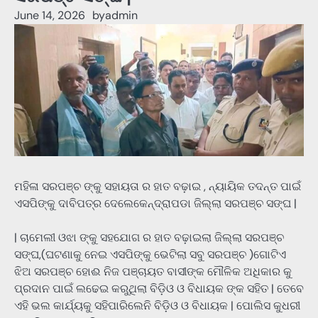
June 14, 2026
by
admin
ମହିଳା ସରପଞ୍ଚ ଙ୍କୁ ସହାୟତା ର ହାତ ବଢ଼ାଇ , ନ୍ୟାୟିକ ତଦନ୍ତ ପାଇଁ
ଏସପିଙ୍କୁ ଦାବିପତ୍ର ଦେଲେକେନ୍ଦ୍ରାପଡା ଜିଲ୍ଲା ସରପଞ୍ଚ ସଙ୍ଘ |
| ଚାମେଲୀ ଓଝା ଙ୍କୁ ସହଯୋଗ ର ହାତ ବଢ଼ାଇଲା ଜିଲ୍ଲା ସରପଞ୍ଚ
ସଙ୍ଘ,(ଘଟଣାକୁ ନେଇ ଏସପିଙ୍କୁ ଭେଟିଲା ସବୁ ସରପଞ୍ଚ )ଗୋଟିଏ
ଝିଅ ସରପଞ୍ଚ ହୋଈ ନିଜ ପଞ୍ଚାୟତ ବାସୀଙ୍କ ମୌଳିକ ଅଧିକାର କୁ
ପ୍ରଦାନ ପାଇଁ ଲଢେଇ କରୁଥିଲା ବିଡ଼ିଓ ଓ ବିଧାୟକ ଙ୍କ ସହିତ | ତେବେ
ଏହି ଭଲ କାର୍ଯ୍ୟକୁ ସହିପାରିଲେନି ବିଡ଼ିଓ ଓ ବିଧାୟକ | ପୋଲିସ କୁଧରୀ