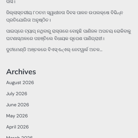
ଦାସ।
ଜିଲ୍ଲାସ୍ତରୀୟ ୮୦ତମ ସ୍ୱାଧୀନତା ଦିବସ ପାଳନ ଉପଲକ୍ଷେ ବିଭିନ୍ନ
ପ୍ରତିଯୋଗିତା ଅନୁଷ୍ଠିତ।
ପାଇପ୍‌ରେ ଟ୍ୟାପ୍‌ ନଥିବାରୁ ରାସ୍ତାରେ ବୋହୁଛି ପାଣିଜଳ ଅପଚୟ ରୋକିବାକୁ
ଘଟଣାସ୍ଥଳରେ ପହଞ୍ଚିଲେ ବିଧାୟକ ରୂପେଶ ପାଣିଗ୍ରାହୀ।
ଦୁତୀମେଣ୍ଡି ଅଞ୍ଚଳରେ ବିଏସ୍‌ଏନ୍‌ଏଲ୍‌ ନେଟୱାର୍କ ଅଚଳ…
Archives
August 2026
July 2026
June 2026
May 2026
April 2026