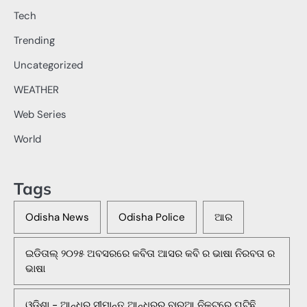
Tech
Trending
Uncategorized
WEATHER
Web Series
World
Tags
Odisha News
Odisha Police
ଆର
ଇଡିତାଲ୍ ୨୦୨୫ ଅବସରରେ କବିତା ଆସର କବି ର ଭାଷା ନିରବତା ର
ଭାଷା
ଓଡିଶା - ଆନ୍ଧ୍ର ସୀମାନ୍ତ ଆନ୍ଧ୍ରର ବାରୁଆ ନିକଟରେ ଘଟିଛି