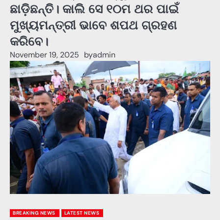
ଛାଡ଼ିଛନ୍ତି। କାଲି ସେ ୧୦ମ ଥର ପାଇଁ
ମୁଖ୍ୟମନ୍ତ୍ରୀ ଭାବେ ଶପଥ ଗ୍ରହଣ
କରିବେ।
November 19, 2025
by
admin
BREAKING NEWS
LATEST NEWS