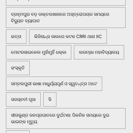
ବ୍ରହ୍ମପୁର ବଡ଼ ଡାକ୍ତରଖାନାରେ ଅସ୍ତ୍ରୋପଚାର ସମୟରେ
ବିଦ୍ୟୁତ ବ୍ୟାଘାତ
ଭତ୍ତା
ଭିଜିଲାନ୍ସ ଜାଲରେ କଟକ CRRI ଥାନା IIC
ମୋଟରସାଇକେଲ ମୁହାଁମୁହିଁ ଧକ୍କା
ଲରମ୍ଭା ମହାବିଦ୍ୟାଳୟ
ସଂସ୍କୃତି
ସମ୍ବଲପୁରୀ ଭାଷା ମାଧୁର୍ଯ୍ୟପୂର୍ଣ ଓ ସ୍ୱତନ୍ତ୍ର ଅଟେ
ସରସ୍ବତୀ ପୂଜା
ସି
ସୀତାକୁଣ୍ଡ ଜଳପ୍ରପାତରେ ଦୁର୍ଘଟଣା: ପିକନିକ ସମୟରେ ଦୁଇ
ଭାଇଙ୍କ ମୃତ୍ୟୁ