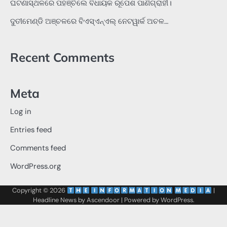
ଘଟଣାସ୍ଥଳରେ ପହଞ୍ଚିଲେ ବିଧାୟକ ରୂପେଶ ପାଣିଗ୍ରାହୀ।
ଦୁତୀମେଣ୍ଡି ଅଞ୍ଚଳରେ ବିଏସ୍‌ଏନ୍‌ଏଲ୍‌ ନେଟୱାର୍କ ଅଚଳ…
Recent Comments
Meta
Log in
Entries feed
Comments feed
WordPress.org
Copyright © 2026
‌
‌
|
Headline News by
Ascendoor
| Powered by
WordPress
.