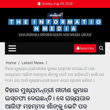
Skip
Sunday, Aug 09, 2026
to
content
‌
‌
V̲A̲S̲U̲N̲D̲H̲A̲R̲A̲ I̲N̲F̲O̲R̲M̲A̲T̲I̲O̲N̲ A̲N̲D̲ M̲E̲D̲I̲A̲ G̲R̲O̲U̲P̲
Subscribe
Home
Latest News
ବିହାର ମୁଖ୍ୟମନ୍ତ୍ରୀ ନୀତୀଶ କୁମାର ଇସ୍ତଫା ଦେଇଛନ୍ତି। ସେ
ରାଜ୍ୟପାଳ ଆରିଫ ମହମ୍ମଦ ଖାଁଙ୍କୁ ଭେଟି ପଦ ଛାଡ଼ିଛନ୍ତି। କାଲି ସେ
୧୦ମ ଥର ପାଇଁ ମୁଖ୍ୟମନ୍ତ୍ରୀ ଭାବେ ଶପଥ ଗ୍ରହଣ କରିବେ।
ବିହାର ମୁଖ୍ୟମନ୍ତ୍ରୀ ନୀତୀଶ କୁମାର
ଇସ୍ତଫା ଦେଇଛନ୍ତି। ସେ ରାଜ୍ୟପାଳ
ଆରିଫ ମହମ୍ମଦ ଖାଁଙ୍କୁ ଭେଟି ପଦ