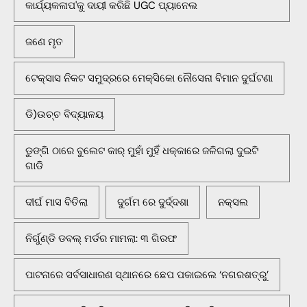
କାର୍ଯ୍ୟକଳାପ'କୁ ଦାୟୀ କରିଛି UGC ପ୍ୟାନେଲ
ଜଣେ ମୃତ
ଟେକ୍ସାସ ନିକଟ ସମୁଦ୍ରରେ ମେକ୍ସିକୋ ନୌସେନା ବିମାନ ଦୁର୍ଘଟଣା
ଡି)ଉଚ୍ଚ ବିଦ୍ୟାଳୟ
ଡୁଙ୍ଗି ଠାରେ ବୁଲେଟ କାର୍ ମୁହାଁ ମୁହିଁ ଧକ୍କାରେ ଜଳିଗଲା ଦୁଇଟି
ଗାଡି
ଦୀର୍ଘ ମାସ ବିତିଲା
ଦୁର୍ଗମ ରେ ଦୁର୍ଦ୍ଦଶା
ନକ୍ସଲ
ନିର୍ଗୁଣ୍ଡି ଡବଲ୍ ମର୍ଡର ମାମଲା: ୩ ଗିରଫ
ପାଟନାରେ ସର୍ବସାଧାରଣ ସ୍ଥାନରେ ଛେପ ପକାଇଲେ ‘ନଗରଶତ୍ରୁ’