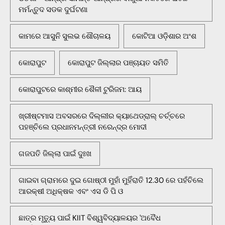
ମର୍ମନ୍ତୁଦ ସଡକ ଦୁର୍ଘଟଣା
କାମରେ ଆସୁନି ସୁଲଭ ଶୌଚାଳୟ
କୋଟିଆ ଓଡ଼ିଶାର ଅଂଶ
କୋରାପୁଟ
କୋରାପୁଟ ଜିଲ୍ଲାର ପଞ୍ଚାୟତ ସମିତି
କୋରାପୁଟରେ କାଶ୍ମୀର ଶୈଳୀ ଟୁରିଜମ: ଆୟ
ଖ୍ରୀଷ୍ଟମାସ ଅବସରରେ ଦିଲ୍ଲୀର କ୍ୟାଥେଡ୍ରାଲ୍ ଚର୍ଚ୍ଚରେ
ପହଞ୍ଚିଲେ ପ୍ରଧାନମନ୍ତ୍ରୀ ନରେନ୍ଦ୍ର ମୋଦୀ
ଗଜପତି ଜିଲ୍ଲା ପାଇଁ ଦୁଃଖ
ଗାଇବା ଗ୍ରାମରେ ଦୁଇ ଗୋଷ୍ଠୀ ମୁହାଁ ମୁହିଁରାତି 12.30 ରେ ପହଁଚିଲେ
ଆରକ୍ଷୀ ଅଧିକ୍ଷକ ଏବଂ ଏସ ଡି ପି ଓ
ଛାତ୍ର ମୃତ୍ୟୁ ପାଇଁ KIIT ବିଶ୍ୱବିଦ୍ୟାଳୟର 'ଅବୈଧ