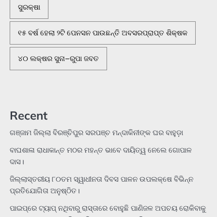
ସୁରକ୍ଷା
୧୫ ବର୍ଷ ହେଲା ୨ଟି ପେନସନ ପାଉଛନ୍ତି ଅବସରପ୍ରାପ୍ତ ଶିକ୍ଷକ
୪୦ ଲକ୍ଷର ସୁନା–ରୁପା ଜବତ
Recent
ଗଞ୍ଜାମ ଜିଲ୍ଲା ବିରଞ୍ଚିପୁର ସରପଞ୍ଚ ମନ୍ଦାକିନୀଙ୍କ ଘର ବାହୁଡ଼ା
ବାଘଶାଳା ରାଧାକାନ୍ତ ମଠର ମହନ୍ତ ଭାବେ ଦାୟିତ୍ୱ ନେଲେ ଗୋପାଳ
ଦାସ।
ଜିଲ୍ଲାସ୍ତରୀୟ ୮୦ତମ ସ୍ୱାଧୀନତା ଦିବସ ପାଳନ ଉପଲକ୍ଷେ ବିଭିନ୍ନ
ପ୍ରତିଯୋଗିତା ଅନୁଷ୍ଠିତ।
ପାଇପ୍‌ରେ ଟ୍ୟାପ୍‌ ନଥିବାରୁ ରାସ୍ତାରେ ବୋହୁଛି ପାଣିଜଳ ଅପଚୟ ରୋକିବାକୁ