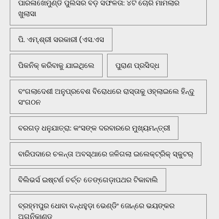
ପାରଳାଖେମୁଣ୍ଡି ପୁଲିସର ବଡ଼ ସଫଳତା: ୪ଟି ଚୋରି ମାମଲାର
ଖୁଲାସା
ପି. ଏମ୍.ଶ୍ରୀ ସରକାରୀ (ଏସ.ଏସ
ପିକନିକ୍‌ କରିବାକୁ ଯାଇଥିଲେ
ପୁରାଣ ପ୍ରସିଦ୍ଧ
ବଂଗଲାଦେଶୀ ଅନୁପ୍ରବେଶ ବିରୋଧରେ ରାସ୍ତାକୁ ଓହ୍ଲାଇଲେ ହିନ୍ଦୁ
ସଂଗଠନ
ବରଗଡ଼ ଧନୁଯାତ୍ରା: କଂସଙ୍କ ଦରବାରରେ ମୁଖ୍ୟମନ୍ତ୍ରୀ
ବାରିପଦାରେ ଚଳନ୍ତା ଅବସ୍ଥାରେ ଜଳିଗଲା ଇଲେକ୍ଟ୍ରିକ୍ ସ୍କୁଟର୍
ବିଲିଭର୍ସ ଇଷ୍ଟର୍ଣ ଚର୍ଚ୍ଚ ତେଙ୍ଗେଡ଼ାପଥର ଟିକାବାଲି
ବ୍ରହ୍ମପୁର ଧୋବା ବନ୍ଧହୁଡ଼ା ଭେଣ୍ଡିଂ ଜୋନ୍‌ରେ ଭୟଙ୍କର
ଅଗ୍ନିକାଣ୍ଡ