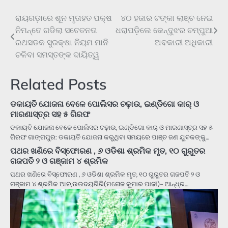
ରାୟଗଡ଼ାରେ ଶୂନ ମୃତାହତ ପକ୍ଷ
୪୦ ହଜାର ଟଙ୍କା ଲାଞ୍ଚ ନେଇ
Post
ନିମନ୍ତେ ଗଡିଲା ସଚେତନତା
ଧରାପଡ଼ିଲେ କେନ୍ଦୁଝର ଚମ୍ପୁଆ
navigation
ରଥସଡକ ସୁରକ୍ଷା ନିୟମ ମାନି
ଅବକାରୀ ଅଧିକାରୀ
ଚଳିବା ସମସ୍ତଙ୍କ ଦାୟିତ୍ୱ
Related Posts
ଡକାୟତି ଯୋଜନା ବେଳେ ପୋଲିସର ଚଢ଼ାଉ, ଇଣ୍ଡିଗୋ କାର୍ ଓ
ମାରଣାସ୍ତ୍ର ସହ ୫ ଗିରଫ
ଡକାୟତି ଯୋଜନା ବେଳେ ପୋଲିସର ଚଢ଼ାଉ, ଇଣ୍ଡିଗୋ କାର୍ ଓ ମାରଣାସ୍ତ୍ର ସହ ୫
ଗିରଫ ଗାଙ୍ଗପୁର: ଡକାୟତି ଯୋଜନା କରୁଥିବା ସମୟରେ ପାଞ୍ଚ ଜଣ ଯୁବକଙ୍କୁ…
ପଥର ଖଣିରେ ବିସ୍ଫୋରଣ , ୬ ଓଡିଶା ଶ୍ରମିକ ମୃତ, ୧୦ ଗୁରୁତର
ଗଜପତି ୨ ଓ ଗଞ୍ଜାମ ୪ ଶ୍ରମିକ
ପଥର ଖଣିରେ ବିସ୍ଫୋରଣ , ୬ ଓଡିଶା ଶ୍ରମିକ ମୃତ, ୧୦ ଗୁରୁତର ଗଜପତି ୨ ଓ
ଗଞ୍ଜାମ ୪ ଶ୍ରମିକ ଆର,ଉଉଦୟଗିରି(ମନୋଜ କୁମାର ପାଢୀ)- ଆନ୍ଧ୍ର…