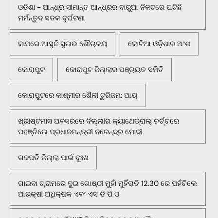
ଓଡିଶା - ଆନ୍ଧ୍ର ସୀମାନ୍ତ ଆନ୍ଧ୍ରର ବାରୁଆ ନିକଟରେ ଘଟିଛି
ମର୍ମନ୍ତୁଦ ସଡକ ଦୁର୍ଘଟଣା
କାମରେ ଆସୁନି ସୁଲଭ ଶୌଚାଳୟ
କୋଟିଆ ଓଡ଼ିଶାର ଅଂଶ
କୋରାପୁଟ
କୋରାପୁଟ ଜିଲ୍ଲାର ପଞ୍ଚାୟତ ସମିତି
କୋରାପୁଟରେ କାଶ୍ମୀର ଶୈଳୀ ଟୁରିଜମ: ଆୟ
ଖ୍ରୀଷ୍ଟମାସ ଅବସରରେ ଦିଲ୍ଲୀର କ୍ୟାଥେଡ୍ରାଲ୍ ଚର୍ଚ୍ଚରେ
ପହଞ୍ଚିଲେ ପ୍ରଧାନମନ୍ତ୍ରୀ ନରେନ୍ଦ୍ର ମୋଦୀ
ଗଜପତି ଜିଲ୍ଲା ପାଇଁ ଦୁଃଖ
ଗାଇବା ଗ୍ରାମରେ ଦୁଇ ଗୋଷ୍ଠୀ ମୁହାଁ ମୁହିଁରାତି 12.30 ରେ ପହଁଚିଲେ
ଆରକ୍ଷୀ ଅଧିକ୍ଷକ ଏବଂ ଏସ ଡି ପି ଓ