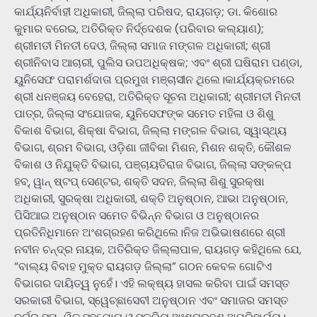
କାର୍ଯ୍ୟନିର୍ବାହୀ ଅଧିକାରୀ, ଜିଲ୍ଲା ପରିଷଦ, ରାୟଗଡ଼; ଡା. କିଶୋର
କୁମାର ବରେଇ, ଅତିରିକ୍ତ ନିର୍ଦ୍ଦେଶକ (ପରିବାର କଲ୍ୟାଣ);
ଶ୍ରୀମତୀ ମିନତୀ ଦେଓ, ଜିଲ୍ଲା ସମାଜ ମଙ୍ଗଳ ଅଧିକାରୀ; ଶ୍ରୀ
ଶ୍ରୀନିବାସ ଆଚାରୀ, ପୁଲିସ ଉପଅଧିକ୍ଷକ; ଏବଂ ଶ୍ରୀ ଘଷିରାମ ପଣ୍ଡା,
ୟୁନିସେଫ ପରାମର୍ଶଦାତା ପ୍ରମୁଖ ମଞ୍ଚାସୀନ ଥିଲେ।କାର୍ଯ୍ୟକ୍ରମରେ
ଶ୍ରୀ ଧନଞ୍ଜୟ ବେହେରା, ଅତିରିକ୍ତ ସୂଚନା ଅଧିକାରୀ; ଶ୍ରୀମତୀ ମିନତୀ
ପାତ୍ର, ଜିଲ୍ଲା ସଂଯୋଜକ, ୟୁନିସେଫଙ୍କ ସମେତ ମହିଳା ଓ ଶିଶୁ
ବିକାଶ ବିଭାଗ, ଶିକ୍ଷା ବିଭାଗ, ଜିଲ୍ଲା ମଙ୍ଗଳ ବିଭାଗ, ସ୍ୱାସ୍ଥ୍ୟ
ବିଭାଗ, ଶ୍ରମ ବିଭାଗ, ଓଡ଼ିଶା ଜୀବିକା ମିଶନ, ମିଶନ ଶକ୍ତି, କୌଶଳ
ବିକାଶ ଓ ନିଯୁକ୍ତି ବିଭାଗ, ପଞ୍ଚାୟତିରାଜ ବିଭାଗ, ଜିଲ୍ଲା ସଙ୍କଳ୍ପ
ହବ୍, ୱାନ୍ ଷ୍ଟପ୍ ସେଣ୍ଟର, ଶକ୍ତି ସଦନ, ଜିଲ୍ଲା ଶିଶୁ ସୁରକ୍ଷା
ଅଧିକାରୀ, ସୁରକ୍ଷା ଅଧିକାରୀ, ଶକ୍ତି ଅନୁଷ୍ଠାନ, ଆଭା ଅନୁଷ୍ଠାନ,
ପିସିଆଇ ଅନୁଷ୍ଠାନ ସମେତ ବିଭିନ୍ନ ବିଭାଗ ଓ ଅନୁଷ୍ଠାନର
ପ୍ରତିନିଧିମାନେ ଅଂଶଗ୍ରହଣ କରିଥିଲେ।ନିଜ ଅଭିଭାଷଣରେ ଶ୍ରୀ
ନବୀନ ଚନ୍ଦ୍ର ନାୟକ, ଅତିରିକ୍ତ ଜିଲ୍ଲାପାଳ, ରାୟଗଡ଼ କହିଥିଲେ ଯେ,
“ବାଲ୍ୟ ବିବାହ ମୁକ୍ତ ରାୟଗଡ଼ ଜିଲ୍ଲା” ଗଠନ କେବଳ ଗୋଟିଏ
ବିଭାଗର ଦାୟିତ୍ୱ ନୁହେଁ। ଏହି ଲକ୍ଷ୍ୟ ହାସଲ କରିବା ପାଇଁ ସମସ୍ତ
ସରକାରୀ ବିଭାଗ, ସ୍ୱେଚ୍ଛାସେବୀ ଅନୁଷ୍ଠାନ ଏବଂ ସମାଜର ସମସ୍ତ