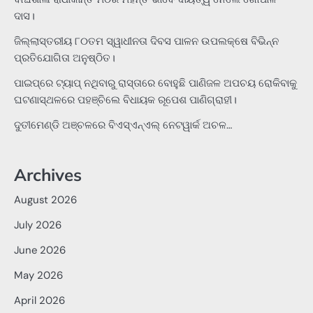
ଦାସ।
ଜିଲ୍ଲାସ୍ତରୀୟ ୮୦ତମ ସ୍ୱାଧୀନତା ଦିବସ ପାଳନ ଉପଲକ୍ଷେ ବିଭିନ୍ନ
ପ୍ରତିଯୋଗିତା ଅନୁଷ୍ଠିତ।
ପାଇପ୍‌ରେ ଟ୍ୟାପ୍‌ ନଥିବାରୁ ରାସ୍ତାରେ ବୋହୁଛି ପାଣିଜଳ ଅପଚୟ ରୋକିବାକୁ
ଘଟଣାସ୍ଥଳରେ ପହଞ୍ଚିଲେ ବିଧାୟକ ରୂପେଶ ପାଣିଗ୍ରାହୀ।
ଦୁତୀମେଣ୍ଡି ଅଞ୍ଚଳରେ ବିଏସ୍‌ଏନ୍‌ଏଲ୍‌ ନେଟୱାର୍କ ଅଚଳ…
Archives
August 2026
July 2026
June 2026
May 2026
April 2026