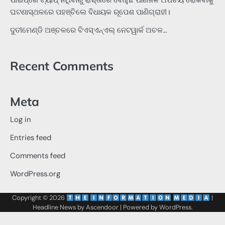
ପାଇପ୍‌ରେ ଟ୍ୟାପ୍‌ ନଥିବାରୁ ରାସ୍ତାରେ ବୋହୁଛି ପାଣିଜଳ ଅପଚୟ ରୋକିବାକୁ
ଘଟଣାସ୍ଥଳରେ ପହଞ୍ଚିଲେ ବିଧାୟକ ରୂପେଶ ପାଣିଗ୍ରାହୀ।
ଦୁତୀମେଣ୍ଡି ଅଞ୍ଚଳରେ ବିଏସ୍‌ଏନ୍‌ଏଲ୍‌ ନେଟୱାର୍କ ଅଚଳ…
Recent Comments
Meta
Log in
Entries feed
Comments feed
WordPress.org
Copyright © 2026
‌
‌
|
Headline News by
Ascendoor
| Powered by
WordPress
.