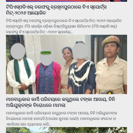
ଟିପିଏସ୍ଓଡିଏଲ୍ ତରଫରୁ ବ୍ରହ୍ମପୁରଠାରେ ବିଏ ସ୍ପୋର୍ଟ୍ସ
ମିଟ୍-୨୦୨୬ ଆୟୋଜିତ
ଟିପିଏସ୍ଓଡିଏଲ୍ ତରଫରୁ ବ୍ରହ୍ମପୁରଠାରେ ବିଏ ସ୍ପୋର୍ଟ୍ସ ମିଟ୍-୨୦୨୬ ଆୟୋଜିତ
ବ୍ରହ୍ମପୁର: ଟିପି ସଦର୍ଣ୍ଣ ଓଡ଼ିଶା ଡିଷ୍ଟ୍ରିବ୍ୟୁସନ ଲିମିଟେଡ (ଟିପିଏସ୍ଓଡିଏଲ୍)
ତରଫରୁ ବିଏ ସ୍ପୋର୍ଟ୍ସ ମିଟ୍ -୨୦୨୬ ସ୍ଥାନୀୟ…
ମାନବାଧିକାର କର୍ମୀ ପରିଚୟରେ କରୁଥିଲେ ଟଙ୍କା ଆଦାୟ, ତିନି
ଅଭିଯୁକ୍ତଙ୍କ ବିରୋଧରେ ମାମଲା
ମାନବାଧିକାର କର୍ମୀ ପରିଚୟରେ କରୁଥିଲେ ଟଙ୍କା ଆଦାୟ, ତିନି ଅଭିଯୁକ୍ତଙ୍କ
ବିରୋଧରେ ମାମଲା ଗଜପତି:(ମନୋଜ କୁମାର ପାଢୀ): ମାନବାଧିକାର ସଂଗଠନ ଓ
ଏନଜିଓର ନାମ ବ୍ୟବହାର କରି…