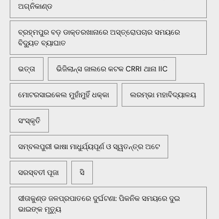
ଅଗ୍ନିକାଣ୍ଡ
ବ୍ରହ୍ମପୁର ବଡ଼ ଡାକ୍ତରଖାନାରେ ଅସ୍ତ୍ରୋପଚାର ସମୟରେ
ବିଦ୍ୟୁତ ବ୍ୟାଘାତ
ଭତ୍ତା
ଭିଜିଲାନ୍ସ ଜାଲରେ କଟକ CRRI ଥାନା IIC
ମୋଟରସାଇକେଲ ମୁହାଁମୁହିଁ ଧକ୍କା
ଲରମ୍ଭା ମହାବିଦ୍ୟାଳୟ
ସଂସ୍କୃତି
ସମ୍ବଲପୁରୀ ଭାଷା ମାଧୁର୍ଯ୍ୟପୂର୍ଣ ଓ ସ୍ୱତନ୍ତ୍ର ଅଟେ
ସରସ୍ବତୀ ପୂଜା
ସି
ସୀତାକୁଣ୍ଡ ଜଳପ୍ରପାତରେ ଦୁର୍ଘଟଣା: ପିକନିକ ସମୟରେ ଦୁଇ
ଭାଇଙ୍କ ମୃତ୍ୟୁ