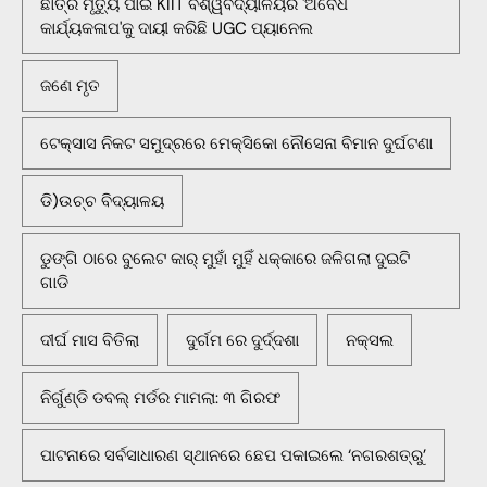
ଛାତ୍ର ମୃତ୍ୟୁ ପାଇଁ KIIT ବିଶ୍ୱବିଦ୍ୟାଳୟର 'ଅବୈଧ
କାର୍ଯ୍ୟକଳାପ'କୁ ଦାୟୀ କରିଛି UGC ପ୍ୟାନେଲ
ଜଣେ ମୃତ
ଟେକ୍ସାସ ନିକଟ ସମୁଦ୍ରରେ ମେକ୍ସିକୋ ନୌସେନା ବିମାନ ଦୁର୍ଘଟଣା
ଡି)ଉଚ୍ଚ ବିଦ୍ୟାଳୟ
ଡୁଙ୍ଗି ଠାରେ ବୁଲେଟ କାର୍ ମୁହାଁ ମୁହିଁ ଧକ୍କାରେ ଜଳିଗଲା ଦୁଇଟି
ଗାଡି
ଦୀର୍ଘ ମାସ ବିତିଲା
ଦୁର୍ଗମ ରେ ଦୁର୍ଦ୍ଦଶା
ନକ୍ସଲ
ନିର୍ଗୁଣ୍ଡି ଡବଲ୍ ମର୍ଡର ମାମଲା: ୩ ଗିରଫ
ପାଟନାରେ ସର୍ବସାଧାରଣ ସ୍ଥାନରେ ଛେପ ପକାଇଲେ ‘ନଗରଶତ୍ରୁ’