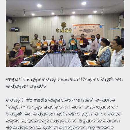
ବାଲ୍ୟ ବିବାହ ମୁକ୍ତ ରାୟଗଡ଼ ଜିଲ୍ଲା ଗଠନ ନିମନ୍ତେ ଅଭିମୁଖୀକରଣ
କାର୍ଯ୍ୟକ୍ରମ ଅନୁଷ୍ଠିତ
ରାୟଗଡ଼ ( info media)ଜିଲ୍ଲା ପରିଷଦ ସମ୍ମିଳନୀ କକ୍ଷଠାରେ
“ବାଲ୍ୟ ବିବାହ ମୁକ୍ତ ରାୟଗଡ଼ ଜିଲ୍ଲା ଗଠନ” ଉଦ୍ଦେଶ୍ୟରେ ଏକ
ଅଭିମୁଖୀକରଣ କାର୍ଯ୍ୟକ୍ରମ ଶ୍ରୀ ନବୀନ ଚନ୍ଦ୍ର ନାୟକ, ଅତିରିକ୍ତ
ଜିଲ୍ଲାପାଳ, ରାୟଗଡ଼ଙ୍କ ଅଧ୍ୟକ୍ଷତାରେ ଅନୁଷ୍ଠିତ ହୋଇଯାଇଛି।
ଏହି କାର୍ଯ୍ୟକ୍ରମରେ ଶ୍ରୀମତୀ କ୍ଷୀରୋଦିତନାୟ ସାହୁ, ଅତିରିକ୍ତ