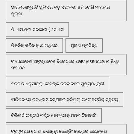
ପାରଳାଖେମୁଣ୍ଡି ପୁଲିସର ବଡ଼ ସଫଳତା: ୪ଟି ଚୋରି ମାମଲାର
ଖୁଲାସା
ପି. ଏମ୍.ଶ୍ରୀ ସରକାରୀ (ଏସ.ଏସ
ପିକନିକ୍‌ କରିବାକୁ ଯାଇଥିଲେ
ପୁରାଣ ପ୍ରସିଦ୍ଧ
ବଂଗଲାଦେଶୀ ଅନୁପ୍ରବେଶ ବିରୋଧରେ ରାସ୍ତାକୁ ଓହ୍ଲାଇଲେ ହିନ୍ଦୁ
ସଂଗଠନ
ବରଗଡ଼ ଧନୁଯାତ୍ରା: କଂସଙ୍କ ଦରବାରରେ ମୁଖ୍ୟମନ୍ତ୍ରୀ
ବାରିପଦାରେ ଚଳନ୍ତା ଅବସ୍ଥାରେ ଜଳିଗଲା ଇଲେକ୍ଟ୍ରିକ୍ ସ୍କୁଟର୍
ବିଲିଭର୍ସ ଇଷ୍ଟର୍ଣ ଚର୍ଚ୍ଚ ତେଙ୍ଗେଡ଼ାପଥର ଟିକାବାଲି
ବ୍ରହ୍ମପୁର ଧୋବା ବନ୍ଧହୁଡ଼ା ଭେଣ୍ଡିଂ ଜୋନ୍‌ରେ ଭୟଙ୍କର