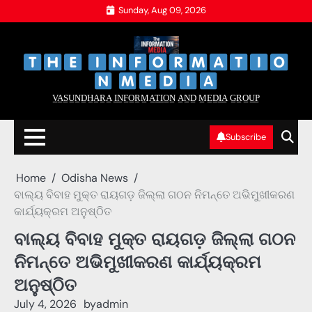
Skip
Sunday, Aug 09, 2026
to
content
‌
‌
V̲A̲S̲U̲N̲D̲H̲A̲R̲A̲ I̲N̲F̲O̲R̲M̲A̲T̲I̲O̲N̲ A̲N̲D̲ M̲E̲D̲I̲A̲ G̲R̲O̲U̲P̲
Subscribe
Home
Odisha News
ବାଲ୍ୟ ବିବାହ ମୁକ୍ତ ରାୟଗଡ଼ ଜିଲ୍ଲା ଗଠନ ନିମନ୍ତେ ଅଭିମୁଖୀକରଣ
କାର୍ଯ୍ୟକ୍ରମ ଅନୁଷ୍ଠିତ
ବାଲ୍ୟ ବିବାହ ମୁକ୍ତ ରାୟଗଡ଼ ଜିଲ୍ଲା ଗଠନ
ନିମନ୍ତେ ଅଭିମୁଖୀକରଣ କାର୍ଯ୍ୟକ୍ରମ
ଅନୁଷ୍ଠିତ
July 4, 2026
by
admin