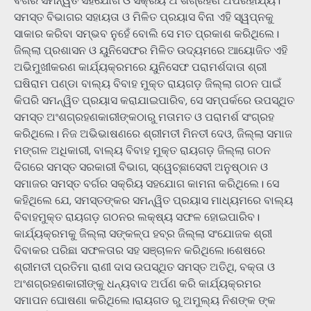
ବର୍ଗର ସମନ୍ୱିତ ସହଯୋଗ ଓ ସକ୍ରିୟ ଅଂଶଗ୍ରହଣ ଅପରିହାର୍ଯ୍ୟ।
ସମସ୍ତ ବିଭାଗର ସହାୟତା ଓ ମିଳିତ ପ୍ରୟାସ ବିନା ଏହି ସ୍ୱପ୍ନକୁ
ସାକାର କରିବା ସମ୍ଭବ ନୁହେଁ ବୋଲି ସେ ମତ ପ୍ରକାଶ କରିଥିଲେ।
ଜିଲ୍ଲା ପ୍ରଶାସନ ଓ ୟୁନିସେଫର ମିଳିତ ଉଦ୍ୟମରେ ଆୟୋଜିତ ଏହି
ଅଭିମୁଖୀକରଣ କାର୍ଯ୍ୟକ୍ରମରେ ୟୁନିସେଫ ପରାମର୍ଶଦାତା ଶ୍ରୀ
ଘଷିରାମ ପଣ୍ଡା ବାଲ୍ୟ ବିବାହ ମୁକ୍ତ ରାୟଗଡ଼ ଜିଲ୍ଲା ଗଠନ ପାଇଁ
କିପରି ସମନ୍ୱିତ ପ୍ରୟାସ କରାଯାଇପାରିବ, ସେ ସମ୍ପର୍କରେ ଉପସ୍ଥିତ
ସମସ୍ତ ଅଂଶଗ୍ରହଣକାରୀଙ୍କଠାରୁ ମତାମତ ଓ ପରାମର୍ଶ ସଂଗ୍ରହ
କରିଥିଲେ। ନିଜ ଅଭିଭାଷଣରେ ଶ୍ରୀମତୀ ମିନତୀ ଦେଓ, ଜିଲ୍ଲା ସମାଜ
ମଙ୍ଗଳ ଅଧିକାରୀ, ବାଲ୍ୟ ବିବାହ ମୁକ୍ତ ରାୟଗଡ଼ ଜିଲ୍ଲା ଗଠନ
ଦିଗରେ ସମସ୍ତ ସରକାରୀ ବିଭାଗ, ସ୍ୱେଚ୍ଛାସେବୀ ଅନୁଷ୍ଠାନ ଓ
ସମାଜର ସମସ୍ତ ବର୍ଗର ସକ୍ରିୟ ସହଯୋଗ କାମନା କରିଥିଲେ। ସେ
କହିଥିଲେ ଯେ, ସମସ୍ତଙ୍କର ସମନ୍ୱିତ ପ୍ରୟାସ ମାଧ୍ୟମରେ ବାଲ୍ୟ
ବିବାହମୁକ୍ତ ରାୟଗଡ଼ ଗଠନର ଲକ୍ଷ୍ୟ ସଫଳ ହୋଇପାରିବ।
କାର୍ଯ୍ୟକ୍ରମକୁ ଜିଲ୍ଲା ସଙ୍କଳ୍ପ ହବ୍‌ର ଜିଲ୍ଲା ସଂଯୋଜକ ଶ୍ରୀ
ଦିବାକର ପରିଛା ସଫଳତାର ସହ ସଞ୍ଚାଳନ କରିଥିଲେ।ଶେଷରେ
ଶ୍ରୀମତୀ ପ୍ରତିମା ରାଣୀ ଦାସ ଉପସ୍ଥିତ ସମସ୍ତ ଅତିଥି, ବକ୍ତା ଓ
ଅଂଶଗ୍ରହଣକାରୀଙ୍କୁ ଧନ୍ୟବାଦ ଅର୍ପଣ କରି କାର୍ଯ୍ୟକ୍ରମର
ସମାପନ ଘୋଷଣା କରିଥିଲେ।ରାୟଗଡ ରୁ ଅମୁଲ୍ୟ ନିଶଙ୍କ ଙ୍କ