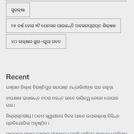
ସୁରକ୍ଷା
୧୫ ବର୍ଷ ହେଲା ୨ଟି ପେନସନ ପାଉଛନ୍ତି ଅବସରପ୍ରାପ୍ତ ଶିକ୍ଷକ
୪୦ ଲକ୍ଷର ସୁନା–ରୁପା ଜବତ
Recent
ଗଞ୍ଜାମ ଜିଲ୍ଲା ବିରଞ୍ଚିପୁର ସରପଞ୍ଚ ମନ୍ଦାକିନୀଙ୍କ ଘର ବାହୁଡ଼ା
ବାଘଶାଳା ରାଧାକାନ୍ତ ମଠର ମହନ୍ତ ଭାବେ ଦାୟିତ୍ୱ ନେଲେ ଗୋପାଳ
ଦାସ।
ଜିଲ୍ଲାସ୍ତରୀୟ ୮୦ତମ ସ୍ୱାଧୀନତା ଦିବସ ପାଳନ ଉପଲକ୍ଷେ ବିଭିନ୍ନ
ପ୍ରତିଯୋଗିତା ଅନୁଷ୍ଠିତ।