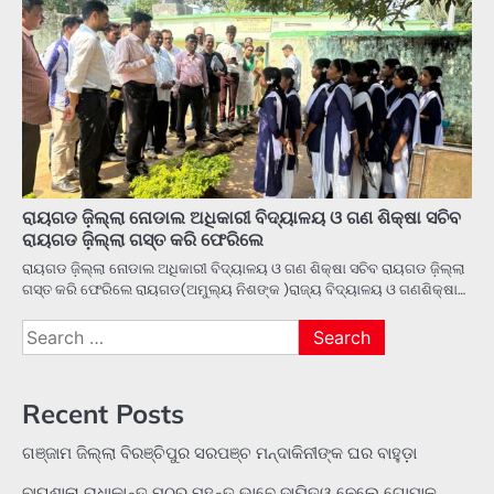
ରାୟଗଡ ଜ଼ିଲ୍ଲା ନୋଡାଲ ଅଧିକାରୀ ବିଦ୍ୟାଳୟ ଓ ଗଣ ଶିକ୍ଷା ସଚିବ
ରାୟଗଡ ଜ଼ିଲ୍ଲା ଗସ୍ତ କରି ଫେରିଲେ
ରାୟଗଡ ଜ଼ିଲ୍ଲା ନୋଡାଲ ଅଧିକାରୀ ବିଦ୍ୟାଳୟ ଓ ଗଣ ଶିକ୍ଷା ସଚିବ ରାୟଗଡ ଜ଼ିଲ୍ଲା
ଗସ୍ତ କରି ଫେରିଲେ ରାୟଗଡ(ଅମୁଲ୍ୟ ନିଶଙ୍କ )ରାଜ୍ୟ ବିଦ୍ୟାଳୟ ଓ ଗଣଶିକ୍ଷା…
Search
for:
Recent Posts
ଗଞ୍ଜାମ ଜିଲ୍ଲା ବିରଞ୍ଚିପୁର ସରପଞ୍ଚ ମନ୍ଦାକିନୀଙ୍କ ଘର ବାହୁଡ଼ା
ବାଘଶାଳା ରାଧାକାନ୍ତ ମଠର ମହନ୍ତ ଭାବେ ଦାୟିତ୍ୱ ନେଲେ ଗୋପାଳ