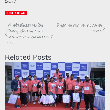
ରିପୋର୍ଟ
ODISHA NEWS
ମାଁ ମଝିଘରିଆଣୀ ମନ୍ଦିର
ଜିଲ୍ଲା ସ୍ତରୀୟ ବନ ମହୋତ୍ସବ
Post
ନିକଟରୁ ହଟିଲା ବେଆଇନ
ପାଳନ।
navigation
ଜବରଦଖଲ: ଭଙ୍ଗାଗଲା ୩୩ଟି
ଘର
Related Posts