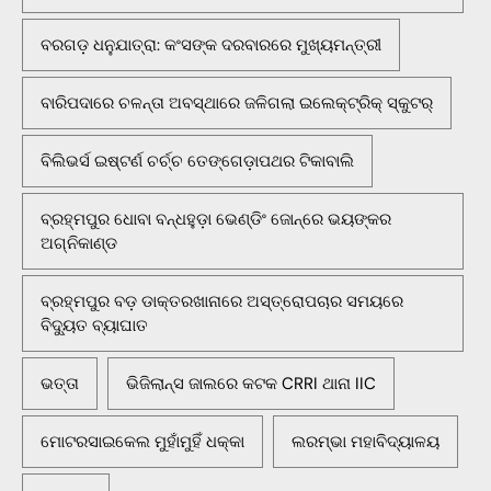
ବରଗଡ଼ ଧନୁଯାତ୍ରା: କଂସଙ୍କ ଦରବାରରେ ମୁଖ୍ୟମନ୍ତ୍ରୀ
ବାରିପଦାରେ ଚଳନ୍ତା ଅବସ୍ଥାରେ ଜଳିଗଲା ଇଲେକ୍ଟ୍ରିକ୍ ସ୍କୁଟର୍
ବିଲିଭର୍ସ ଇଷ୍ଟର୍ଣ ଚର୍ଚ୍ଚ ତେଙ୍ଗେଡ଼ାପଥର ଟିକାବାଲି
ବ୍ରହ୍ମପୁର ଧୋବା ବନ୍ଧହୁଡ଼ା ଭେଣ୍ଡିଂ ଜୋନ୍‌ରେ ଭୟଙ୍କର
ଅଗ୍ନିକାଣ୍ଡ
ବ୍ରହ୍ମପୁର ବଡ଼ ଡାକ୍ତରଖାନାରେ ଅସ୍ତ୍ରୋପଚାର ସମୟରେ
ବିଦ୍ୟୁତ ବ୍ୟାଘାତ
ଭତ୍ତା
ଭିଜିଲାନ୍ସ ଜାଲରେ କଟକ CRRI ଥାନା IIC
ମୋଟରସାଇକେଲ ମୁହାଁମୁହିଁ ଧକ୍କା
ଲରମ୍ଭା ମହାବିଦ୍ୟାଳୟ