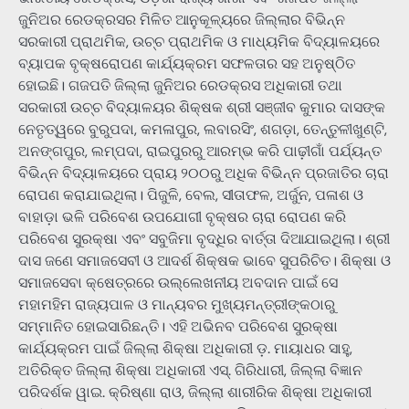
ଜୁନିଅର ରେଡକ୍ରସର ମିଳିତ ଆନୁକୂଳ୍ୟରେ ଜିଲ୍ଲାର ବିଭିନ୍ନ
ସରକାରୀ ପ୍ରାଥମିକ, ଉଚ୍ଚ ପ୍ରାଥମିକ ଓ ମାଧ୍ୟମିକ ବିଦ୍ୟାଳୟରେ
ବ୍ୟାପକ ବୃକ୍ଷରୋପଣ କାର୍ଯ୍ୟକ୍ରମ ସଫଳତାର ସହ ଅନୁଷ୍ଠିତ
ହୋଇଛି। ଗଜପତି ଜିଲ୍ଲା ଜୁନିଅର ରେଡକ୍ରସ ଅଧିକାରୀ ତଥା
ସରକାରୀ ଉଚ୍ଚ ବିଦ୍ୟାଳୟର ଶିକ୍ଷକ ଶ୍ରୀ ସଞ୍ଜୀବ କୁମାର ଦାସଙ୍କ
ନେତୃତ୍ୱରେ ବୁରୁପଦା, କମଳାପୁର, ଲବାରସିଂ, ଶଗଡ଼ା, ତେନ୍ତୁଳୀଖୁଣ୍ଟି,
ଅନଙ୍ଗପୁର, ଲମ୍ପଦା, ରାଇପୁରରୁ ଆରମ୍ଭ କରି ପାଢ଼ୀଗାଁ ପର୍ଯ୍ୟନ୍ତ
ବିଭିନ୍ନ ବିଦ୍ୟାଳୟରେ ପ୍ରାୟ ୨୦୦ରୁ ଅଧିକ ବିଭିନ୍ନ ପ୍ରଜାତିର ଚାରା
ରୋପଣ କରାଯାଇଥିଲା। ପିଜୁଳି, ବେଲ, ସୀତାଫଳ, ଅର୍ଜୁନ, ପଳାଶ ଓ
ବାହାଡ଼ା ଭଳି ପରିବେଶ ଉପଯୋଗୀ ବୃକ୍ଷର ଚାରା ରୋପଣ କରି
ପରିବେଶ ସୁରକ୍ଷା ଏବଂ ସବୁଜିମା ବୃଦ୍ଧିର ବାର୍ତ୍ତା ଦିଆଯାଇଥିଲା। ଶ୍ରୀ
ଦାସ ଜଣେ ସମାଜସେବୀ ଓ ଆଦର୍ଶ ଶିକ୍ଷକ ଭାବେ ସୁପରିଚିତ। ଶିକ୍ଷା ଓ
ସମାଜସେବା କ୍ଷେତ୍ରରେ ଉଲ୍ଲେଖନୀୟ ଅବଦାନ ପାଇଁ ସେ
ମହାମହିମ ରାଜ୍ୟପାଳ ଓ ମାନ୍ୟବର ମୁଖ୍ୟମନ୍ତ୍ରୀଙ୍କଠାରୁ
ସମ୍ମାନିତ ହୋଇସାରିଛନ୍ତି। ଏହି ଅଭିନବ ପରିବେଶ ସୁରକ୍ଷା
କାର୍ଯ୍ୟକ୍ରମ ପାଇଁ ଜିଲ୍ଲା ଶିକ୍ଷା ଅଧିକାରୀ ଡ଼. ମାୟାଧର ସାହୁ,
ଅତିରିକ୍ତ ଜିଲ୍ଲା ଶିକ୍ଷା ଅଧିକାରୀ ଏସ୍. ଗିରିଧାରୀ, ଜିଲ୍ଲା ବିଜ୍ଞାନ
ପରିଦର୍ଶକ ୱାଇ. କ୍ରିଷ୍ଣା ରାଓ, ଜିଲ୍ଲା ଶାରୀରିକ ଶିକ୍ଷା ଅଧିକାରୀ