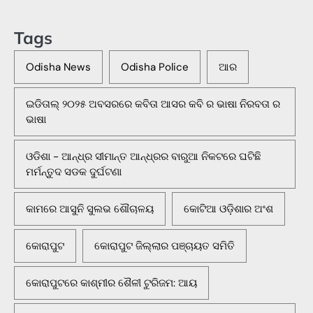
Tags
Odisha News
Odisha Police
ଆର
ଇଡିତାଲ୍ ୨୦୨୫ ଅବସରରେ କବିତା ଆସର କବି ର ଭାଷା ନିରବତା ର
ଭାଷା
ଓଡିଶା - ଆନ୍ଧ୍ର ସୀମାନ୍ତ ଆନ୍ଧ୍ରର ବାରୁଆ ନିକଟରେ ଘଟିଛି
ମର୍ମନ୍ତୁଦ ସଡକ ଦୁର୍ଘଟଣା
କାମରେ ଆସୁନି ସୁଲଭ ଶୌଚାଳୟ
କୋଟିଆ ଓଡ଼ିଶାର ଅଂଶ
କୋରାପୁଟ
କୋରାପୁଟ ଜିଲ୍ଲାର ପଞ୍ଚାୟତ ସମିତି
କୋରାପୁଟରେ କାଶ୍ମୀର ଶୈଳୀ ଟୁରିଜମ: ଆୟ