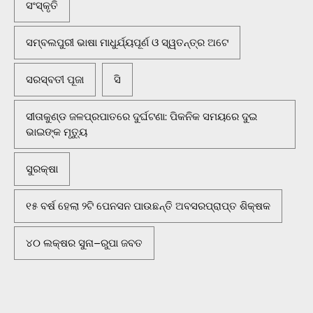
ସଂସ୍କୃତି
ସମ୍ବଲପୁରୀ ଭାଷା ମାଧୁର୍ଯ୍ୟପୂର୍ଣ ଓ ସ୍ୱତନ୍ତ୍ର ଅଟେ
ସରସ୍ବତୀ ପୂଜା
ସି
ସୀତାକୁଣ୍ଡ ଜଳପ୍ରପାତରେ ଦୁର୍ଘଟଣା: ପିକନିକ ସମୟରେ ଦୁଇ
ଭାଇଙ୍କ ମୃତ୍ୟୁ
ସୁରକ୍ଷା
୧୫ ବର୍ଷ ହେଲା ୨ଟି ପେନସନ ପାଉଛନ୍ତି ଅବସରପ୍ରାପ୍ତ ଶିକ୍ଷକ
୪୦ ଲକ୍ଷର ସୁନା–ରୁପା ଜବତ