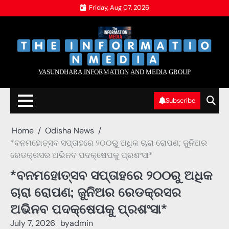
Skip
Friday, Aug 07, 2026
to
content
‌
‌
V̲A̲S̲U̲N̲D̲H̲A̲R̲A̲ I̲N̲F̲O̲R̲M̲A̲T̲I̲O̲N̲ A̲N̲D̲ M̲E̲D̲I̲A̲ G̲R̲O̲U̲P̲
Subscribe
Home
Odisha News
*ବନମହୋତ୍ସବ ସପ୍ତାହରେ ୨୦୦ରୁ ଅଧିକ ଚାରା ରୋପଣ; ଜୁନିଅର
ରେଡକ୍ରସର ଅଭିନବ ପଦକ୍ଷେପକୁ ପ୍ରଶଂସା*
*ବନମହୋତ୍ସବ ସପ୍ତାହରେ ୨୦୦ରୁ ଅଧିକ
ଚାରା ରୋପଣ; ଜୁନିଅର ରେଡକ୍ରସର
ଅଭିନବ ପଦକ୍ଷେପକୁ ପ୍ରଶଂସା*
July 7, 2026
by
admin