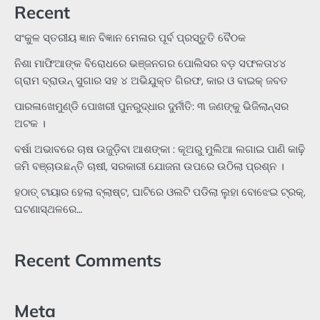
Recent
ସଂକୁଳ ସ୍ତରୀୟ ଜ୍ଞାନ ବିଜ୍ଞାନ ମେଳାର ପୂର୍ବ ପ୍ରସ୍ତୁତି ବୈଠକ
ନିଶା ମାଫିଆଙ୍କ ବିରୋଧରେ ଭଞ୍ଜନଗର ପୋଲିସର ବଡ଼ ସଫଳତା୪୪
ଗ୍ରାମ ବ୍ରାଉନ୍ ସୁଗାର ସହ ୪ ଅଭିଯୁକ୍ତ ଗିରଫ, କାର ଓ ବାଇକ୍ ଜବତ
ପାରଳାଖେମୁଣ୍ଡି ପୋଖରୀ ପୁନରୁଦ୍ଧାର ଦୁର୍ନୀତି: ୩ ଜଣଙ୍କୁ ଭିଜିଲାନ୍ସର
ଅଟକ ।
ବର୍ଷା ଅଭାବରେ ଚାଷ ଉଜୁଡ଼ିବା ଆଶଙ୍କା : କୂଅରୁ ମୁଲିଆ ଲଗାଇ ପାଣି କାଢ଼ି
ଜମି ବଞ୍ଚାଉଛନ୍ତି ଚାଷୀ, ସରକାରୀ ଯୋଜନା ଉପରେ ଉଠିଲା ପ୍ରଶ୍ନ ।
ହଠାତ୍‌ ଟାୟାର ହେଲା ବ୍ଲାଷ୍ଟ, ଘାଟିରେ ଓଲଟି ପଡିଲା ଲୁହା ବୋଝେଇ ଟ୍ରକ୍‌,
ଘଟଣାସ୍ଥଳରେ…
Recent Comments
Meta