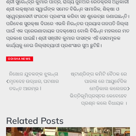
ଶ୍ରୀ ସୁରେନ୍ଦ୍ର କୁମାର ପାତ୍ର, ରାଜ୍ୟ ଜୁନିଅର ରେଡକ୍ରସ ଅଧିକାରୀ
ଶ୍ରୀ ଲକ୍ଷ୍ମଣ ସ୍ୱାଇଁଙ୍କ ସମେତ ବିଭିନ୍ନ ସାମାଜିକ, ଶିକ୍ଷା ଓ
ସ୍ୱେଚ୍ଛାସେବୀ ସଂଗଠନ ପ୍ରଶଂସା କରିବା ସହ ଶୁଭେଚ୍ଛା ଜଣାଇଛନ୍ତି।
ପରିବେଶ ସୁରକ୍ଷା ଦିଗରେ ଏଭଳି ନିରନ୍ତର ପ୍ରୟାସ ଗଜପତି ଜିଲ୍ଲା
ପାଇଁ ଏକ ପ୍ରେରଣାଦାୟକ ପଦକ୍ଷେପ ବୋଲି ବିଭିନ୍ନ ମହଲରେ ମତ
ପ୍ରକାଶ ପାଇଛି। ଶ୍ରୀ ସଞ୍ଜୀବ କୁମାର ଦାସଙ୍କ ଏହି ସେବାମୂଳକ
କାର୍ଯ୍ୟକୁ ନେଇ ଜିଲ୍ଲାବ୍ୟାପୀ ପ୍ରଶଂସାର ସୁଅ ଛୁଟିଛି।
ODISHA NEWS
ନିଖୋଜ ଯୁବକଙ୍କ ଝୁଲନ୍ତା
ଷ୍ଟାଣ୍ଡିଙ୍ଗ କମିଟି ବୈଠକ ରେ
Post
ମୃତଦେହ ଉଦ୍ଧାର, ଘଟଣାର
ପାରଳା ରେ ଆୟୁର୍ବେଦିକ
navigation
ତଦନ୍ତ ଆରମ୍ଭ l
ମେଡ଼ିକାଲ କଲେଜର
ଭିତ୍ତିଭୂମିପ୍ରସ୍ତର କେବେହେବ
ପ୍ରଶ୍ନ କଲେ ବିଧାୟକ ।
Related Posts