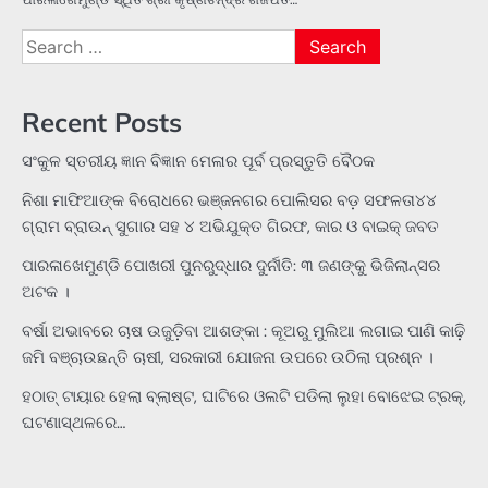
Search
for:
Recent Posts
ସଂକୁଳ ସ୍ତରୀୟ ଜ୍ଞାନ ବିଜ୍ଞାନ ମେଳାର ପୂର୍ବ ପ୍ରସ୍ତୁତି ବୈଠକ
ନିଶା ମାଫିଆଙ୍କ ବିରୋଧରେ ଭଞ୍ଜନଗର ପୋଲିସର ବଡ଼ ସଫଳତା୪୪
ଗ୍ରାମ ବ୍ରାଉନ୍ ସୁଗାର ସହ ୪ ଅଭିଯୁକ୍ତ ଗିରଫ, କାର ଓ ବାଇକ୍ ଜବତ
ପାରଳାଖେମୁଣ୍ଡି ପୋଖରୀ ପୁନରୁଦ୍ଧାର ଦୁର୍ନୀତି: ୩ ଜଣଙ୍କୁ ଭିଜିଲାନ୍ସର
ଅଟକ ।
ବର୍ଷା ଅଭାବରେ ଚାଷ ଉଜୁଡ଼ିବା ଆଶଙ୍କା : କୂଅରୁ ମୁଲିଆ ଲଗାଇ ପାଣି କାଢ଼ି
ଜମି ବଞ୍ଚାଉଛନ୍ତି ଚାଷୀ, ସରକାରୀ ଯୋଜନା ଉପରେ ଉଠିଲା ପ୍ରଶ୍ନ ।
ହଠାତ୍‌ ଟାୟାର ହେଲା ବ୍ଲାଷ୍ଟ, ଘାଟିରେ ଓଲଟି ପଡିଲା ଲୁହା ବୋଝେଇ ଟ୍ରକ୍‌,
ଘଟଣାସ୍ଥଳରେ…