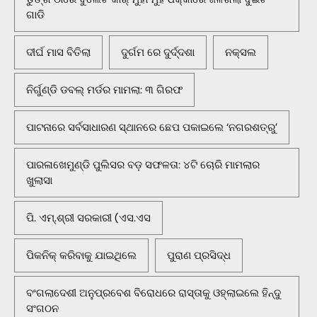
ଗାଡି
ଦୀର୍ଘ ମାସ ବିତିଲା
ଦୁର୍ଗମ ରେ ଦୁର୍ଦ୍ଦଶା
ନକ୍ସଲ
ନିର୍ଗୁଣ୍ଡି ଡବଲ୍ ମର୍ଡର ମାମଲା: ୩ ଗିରଫ
ପାଟନାରେ ସର୍ବସାଧାରଣ ସ୍ଥାନରେ ଛେପ ପକାଇଲେ ‘ନଗରଶତ୍ରୁ’
ପାରଳାଖେମୁଣ୍ଡି ପୁଲିସର ବଡ଼ ସଫଳତା: ୪ଟି ଚୋରି ମାମଲାର
ଖୁଲାସା
ପି. ଏମ୍.ଶ୍ରୀ ସରକାରୀ (ଏସ.ଏସ
ପିକନିକ୍‌ କରିବାକୁ ଯାଇଥିଲେ
ପୁରାଣ ପ୍ରସିଦ୍ଧ
ବଂଗଲାଦେଶୀ ଅନୁପ୍ରବେଶ ବିରୋଧରେ ରାସ୍ତାକୁ ଓହ୍ଲାଇଲେ ହିନ୍ଦୁ
ସଂଗଠନ