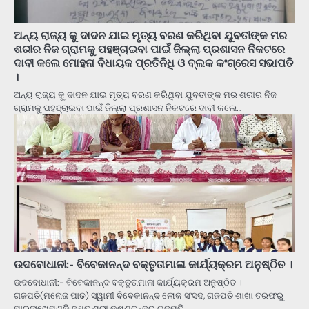
ଅନ୍ୟ ରାଜ୍ୟ କୁ ଦାଦନ ଯାଇ ମୃତ୍ୟ ବରଣ କରିଥିବା ଯୁବତୀଙ୍କ ମର
ଶରୀର ନିଜ ଗ୍ରାମକୁ ପହଞ୍ଚାଇବା ପାଇଁ ଜିଲ୍ଲା ପ୍ରଶାସନ ନିକଟରେ
ଦାବୀ କଲେ ମୋହନା ବିଧାୟକ ପ୍ରତିନିଧି ଓ ବ୍ଲକ କଂଗ୍ରେସ ସଭାପତି
।
ଅନ୍ୟ ରାଜ୍ୟ କୁ ଦାଦନ ଯାଇ ମୃତ୍ୟ ବରଣ କରିଥିବା ଯୁବତୀଙ୍କ ମର ଶରୀର ନିଜ
ଗ୍ରାମକୁ ପହଞ୍ଚାଇବା ପାଇଁ ଜିଲ୍ଲା ପ୍ରଶାସନ ନିକଟରେ ଦାବୀ କଲେ…
ଉଦବୋଧାନୀ:- ବିବେକାନନ୍ଦ ବକ୍ତୃତାମାଳା କାର୍ଯ୍ୟକ୍ରମ ଅନୁଷ୍ଠିତ ।
ଉଦବୋଧାନୀ:- ବିବେକାନନ୍ଦ ବକ୍ତୃତାମାଳା କାର୍ଯ୍ୟକ୍ରମ ଅନୁଷ୍ଠିତ ।
ଗଜପତି(ମନୋଜ ପାଢ) ସ୍ୱାମୀ ବିବେକାନନ୍ଦ ଲୋକ ସଂସଦ, ଗଜପତି ଶାଖା ତରଫରୁ
ପାରଳାଖେମୁଣ୍ଡି ସ୍ଥିତ ଶ୍ରୀ କୃଷ୍ଣଚନ୍ଦ୍ର ଗଜପତି…