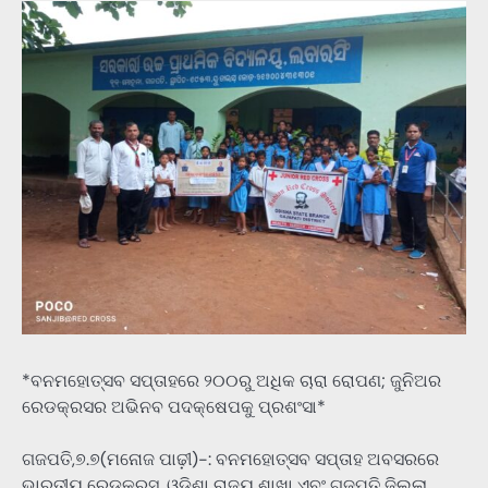
*ବନମହୋତ୍ସବ ସପ୍ତାହରେ ୨୦୦ରୁ ଅଧିକ ଚାରା ରୋପଣ; ଜୁନିଅର
ରେଡକ୍ରସର ଅଭିନବ ପଦକ୍ଷେପକୁ ପ୍ରଶଂସା*
ଗଜପତି,୭.୭(ମନୋଜ ପାଢ଼ୀ)-: ବନମହୋତ୍ସବ ସପ୍ତାହ ଅବସରରେ
ଭାରତୀୟ ରେଡକ୍ରସ, ଓଡ଼ିଶା ରାଜ୍ୟ ଶାଖା ଏବଂ ଗଜପତି ଜିଲ୍ଲା