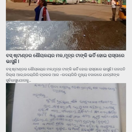
ବସ୍ ଷ୍ଟାଣ୍ଡର ଶୌଚାଳୟର ମଳ,ମୂତ୍ର ଟାଙ୍କି ଭର୍ତି ହୋଇ ରାସ୍ତାରେ
ଭାସୁଛି l
ବସ୍ ଷ୍ଟାଣ୍ଡର ଶୌଚାଳୟର ମଳ,ମୂତ୍ର ଟାଙ୍କି ଭର୍ତି ହୋଇ ରାସ୍ତାରେ ଭାସୁଛି l ଗଜପତି
ଜିଲ୍ଲା ଆର,ଉଦୟଗିରି ବ୍ଲକର ଆର -ଉଦୟଗିରି ମୁଖ୍ୟ ବଜାରରେ ଯାତ୍ରୀଙ୍କ
ସୁବିଧାସୁଯୋଗକୁ…