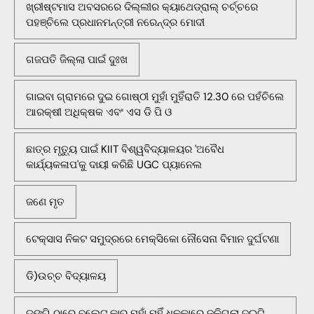
ଖ୍ରୀଷ୍ଟମାସ ଅବସରରେ ଦିଲ୍ଲୀର କ୍ୟାଥେଡ୍ରାଲ୍ ଚର୍ଚ୍ଚରେ
ପହଞ୍ଚିଲେ ପ୍ରଧାନମନ୍ତ୍ରୀ ନରେନ୍ଦ୍ର ମୋଦୀ
ଗଜପତି ଜିଲ୍ଲା ପାଇଁ ଦୁଃଖ
ଗାଇବା ଗ୍ରାମରେ ଦୁଇ ଗୋଷ୍ଠୀ ମୁହାଁ ମୁହିଁରାତି 12.30 ରେ ପହଁଚିଲେ
ଆରକ୍ଷୀ ଅଧିକ୍ଷକ ଏବଂ ଏସ ଡି ପି ଓ
ଛାତ୍ର ମୃତ୍ୟୁ ପାଇଁ KIIT ବିଶ୍ୱବିଦ୍ୟାଳୟର 'ଅବୈଧ
କାର୍ଯ୍ୟକଳାପ'କୁ ଦାୟୀ କରିଛି UGC ପ୍ୟାନେଲ
ଜଣେ ମୃତ
ଟେକ୍ସାସ ନିକଟ ସମୁଦ୍ରରେ ମେକ୍ସିକୋ ନୌସେନା ବିମାନ ଦୁର୍ଘଟଣା
ଡି)ଉଚ୍ଚ ବିଦ୍ୟାଳୟ
ଡୁଙ୍ଗି ଠାରେ ବୁଲେଟ କାର୍ ମୁହାଁ ମୁହିଁ ଧକ୍କାରେ ଜଳିଗଲା ଦୁଇଟି