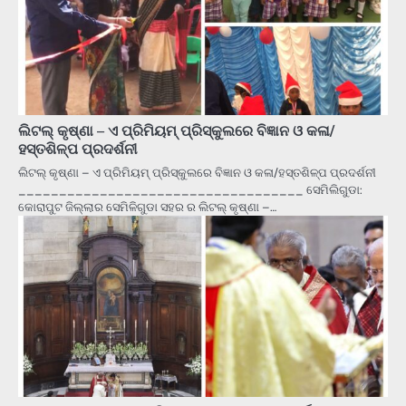
ଲିଟଲ୍ କୃଷ୍ଣା – ଏ ପ୍ରିମିୟମ୍ ପ୍ରିସ୍କୁଲରେ ବିଜ୍ଞାନ ଓ କଳା/
ହସ୍ତଶିଳ୍ପ ପ୍ରଦର୍ଶନୀ
ଲିଟଲ୍ କୃଷ୍ଣା – ଏ ପ୍ରିମିୟମ୍ ପ୍ରିସ୍କୁଲରେ ବିଜ୍ଞାନ ଓ କଳା/ହସ୍ତଶିଳ୍ପ ପ୍ରଦର୍ଶନୀ
___________________________________ ସେମିଲିଗୁଡା:
କୋରାପୁଟ ଜିଲ୍ଲାର ସେମିଳିଗୁଡା ସହର ର ଲିଟଲ୍ କୃଷ୍ଣା –…