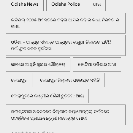
Odisha News
Odisha Police
ଆର
ଇଡିତାଲ୍ ୨୦୨୫ ଅବସରରେ କବିତା ଆସର କବି ର ଭାଷା ନିରବତା ର
ଭାଷା
ଓଡିଶା - ଆନ୍ଧ୍ର ସୀମାନ୍ତ ଆନ୍ଧ୍ରର ବାରୁଆ ନିକଟରେ ଘଟିଛି
ମର୍ମନ୍ତୁଦ ସଡକ ଦୁର୍ଘଟଣା
କାମରେ ଆସୁନି ସୁଲଭ ଶୌଚାଳୟ
କୋଟିଆ ଓଡ଼ିଶାର ଅଂଶ
କୋରାପୁଟ
କୋରାପୁଟ ଜିଲ୍ଲାର ପଞ୍ଚାୟତ ସମିତି
କୋରାପୁଟରେ କାଶ୍ମୀର ଶୈଳୀ ଟୁରିଜମ: ଆୟ
ଖ୍ରୀଷ୍ଟମାସ ଅବସରରେ ଦିଲ୍ଲୀର କ୍ୟାଥେଡ୍ରାଲ୍ ଚର୍ଚ୍ଚରେ
ପହଞ୍ଚିଲେ ପ୍ରଧାନମନ୍ତ୍ରୀ ନରେନ୍ଦ୍ର ମୋଦୀ