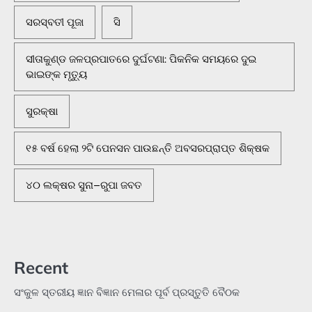
ସରସ୍ବତୀ ପୂଜା
ସି
ସୀତାକୁଣ୍ଡ ଜଳପ୍ରପାତରେ ଦୁର୍ଘଟଣା: ପିକନିକ ସମୟରେ ଦୁଇ
ଭାଇଙ୍କ ମୃତ୍ୟୁ
ସୁରକ୍ଷା
୧୫ ବର୍ଷ ହେଲା ୨ଟି ପେନସନ ପାଉଛନ୍ତି ଅବସରପ୍ରାପ୍ତ ଶିକ୍ଷକ
୪୦ ଲକ୍ଷର ସୁନା–ରୁପା ଜବତ
Recent
ସଂକୁଳ ସ୍ତରୀୟ ଜ୍ଞାନ ବିଜ୍ଞାନ ମେଳାର ପୂର୍ବ ପ୍ରସ୍ତୁତି ବୈଠକ