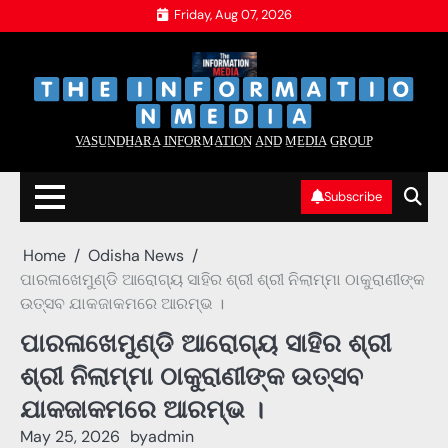
Skip
Friday, Aug 07, 2026
to
content
‌
‌
V̲A̲S̲U̲N̲D̲H̲A̲R̲A̲ I̲N̲F̲O̲R̲M̲A̲T̲I̲O̲N̲ A̲N̲D̲ M̲E̲D̲I̲A̲ G̲R̲O̲U̲P̲
Subscribe
Home
Odisha News
ପାରଳାଖେମୁଣ୍ଡି ଆରୋଗ୍ୟ ସାହିର ଶ୍ରୀ ଶ୍ରୀ ନିଲାମ୍ମା ଠାକୁରାଣୀଙ୍କ
ଉତ୍ସବ ଯାକଜାକମରେ ଆରମ୍ଭ ।
ପାରଳାଖେମୁଣ୍ଡି ଆରୋଗ୍ୟ ସାହିର ଶ୍ରୀ
ଶ୍ରୀ ନିଲାମ୍ମା ଠାକୁରାଣୀଙ୍କ ଉତ୍ସବ
ଯାକଜାକମରେ ଆରମ୍ଭ ।
May 25, 2026
by
admin