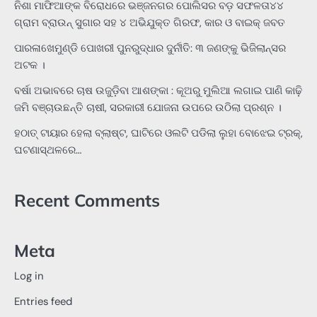
ନିଶା ମାଫିଆଙ୍କ ବିରୋଧରେ ଭଞ୍ଜନଗର ପୋଲିସର ବଡ଼ ସଫଳତା୪୪
ଗ୍ରାମ ବ୍ରାଉନ୍ ସୁଗାର ସହ ୪ ଅଭିଯୁକ୍ତ ଗିରଫ, କାର ଓ ବାଇକ୍ ଜବତ
ପାରଳାଖେମୁଣ୍ଡି ପୋଖରୀ ପୁନରୁଦ୍ଧାର ଦୁର୍ନୀତି: ୩ ଜଣଙ୍କୁ ଭିଜିଲାନ୍ସର
ଅଟକ ।
ବର୍ଷା ଅଭାବରେ ଚାଷ ଉଜୁଡ଼ିବା ଆଶଙ୍କା : କୂଅରୁ ମୁଲିଆ ଲଗାଇ ପାଣି କାଢ଼ି
ଜମି ବଞ୍ଚାଉଛନ୍ତି ଚାଷୀ, ସରକାରୀ ଯୋଜନା ଉପରେ ଉଠିଲା ପ୍ରଶ୍ନ ।
ହଠାତ୍‌ ଟାୟାର ହେଲା ବ୍ଲାଷ୍ଟ, ଘାଟିରେ ଓଲଟି ପଡିଲା ଲୁହା ବୋଝେଇ ଟ୍ରକ୍‌,
ଘଟଣାସ୍ଥଳରେ…
Recent Comments
Meta
Log in
Entries feed