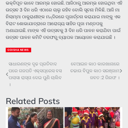
ଭକ୍ତିପୂତ ଭାବେ ଆରମ୍ଭ ହୋଇଛି. ଆଜିଠାରୁ ଆରମ୍ଭ ହୋଇଥିବା ଏହି
ଉତ୍ସବ 3 ଦିନ ଧରି ଏଠାରେ ଚାଲୁ ରହିବ ବୋଲି ସୂଚନା ମିଳିଛି. ଆଜି ମା
ନିଲାମ୍ମା ଠାକୁରାଣୀଙ୍କ ମନ୍ଦିରରେ ପୂଜାର୍ଚ୍ଚନା କରାଯାଇ ମାଙ୍କୁ ଏକ
ବିରାଟ ଶୋଭାଯାତ୍ରାରେ ଆରୋଗ୍ୟ ସାହିର ପୂଜା ମଣ୍ଡପକୁ
ଅଣାଯାଇଛି. ମାଙ୍କ ଏହି ଉତ୍ସବକୁ 3 ଦିନ ଧରି ପାଳନ କରାଯିବା ପାଇଁ
ଉତ୍ସବ ପାଳନ କମିଟି ତରଫରୁ ବ୍ୟାପକ ଆୟୋଜନ କରାଯାଇଛି ।
ODISHA NEWS
ସାଧାରଣଙ୍କ ଦୃଢ ପ୍ରତିବାଦ
ବେଆଇନ କାଠ କାରଖାନାରେ
Post
ପରେ ଗଜପତି ଏକ୍ସପ୍ରେସ ବସ
ଚଢାଉ ବିପୁଳ କାଠ ସରଞ୍ଜାମ
navigation
ପଲାସା ରାସ୍ତା ଦେଇ ପୁଣି ଚାଲିବ
ଜବତ :2 ଗିରଫ ।
।
Related Posts