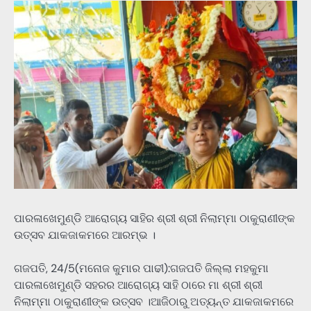
ପାରଳାଖେମୁଣ୍ଡି ଆରୋଗ୍ୟ ସାହିର ଶ୍ରୀ ଶ୍ରୀ ନିଲାମ୍ମା ଠାକୁରାଣୀଙ୍କ
ଉତ୍ସବ ଯାକଜାକମରେ ଆରମ୍ଭ ।
ଗଜପତି, 24/5(ମନୋଜ କୁମାର ପାଢୀ):ଗଜପତି ଜିଲ୍ଲା ମହକୁମା
ପାରଳାଖେମୁଣ୍ଡି ସହରର ଆରୋଗ୍ୟ ସାହି ଠାରେ ମା ଶ୍ରୀ ଶ୍ରୀ
ନିଲାମ୍ମା ଠାକୁରାଣୀଙ୍କ ଉତ୍ସବ ।ଆଜିଠାରୁ ଅତ୍ୟନ୍ତ ଯାକଜାକମରେ