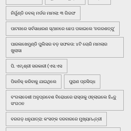
ନିର୍ଗୁଣ୍ଡି ଡବଲ୍ ମର୍ଡର ମାମଲା: ୩ ଗିରଫ
ପାଟନାରେ ସର୍ବସାଧାରଣ ସ୍ଥାନରେ ଛେପ ପକାଇଲେ ‘ନଗରଶତ୍ରୁ’
ପାରଳାଖେମୁଣ୍ଡି ପୁଲିସର ବଡ଼ ସଫଳତା: ୪ଟି ଚୋରି ମାମଲାର
ଖୁଲାସା
ପି. ଏମ୍.ଶ୍ରୀ ସରକାରୀ (ଏସ.ଏସ
ପିକନିକ୍‌ କରିବାକୁ ଯାଇଥିଲେ
ପୁରାଣ ପ୍ରସିଦ୍ଧ
ବଂଗଲାଦେଶୀ ଅନୁପ୍ରବେଶ ବିରୋଧରେ ରାସ୍ତାକୁ ଓହ୍ଲାଇଲେ ହିନ୍ଦୁ
ସଂଗଠନ
ବରଗଡ଼ ଧନୁଯାତ୍ରା: କଂସଙ୍କ ଦରବାରରେ ମୁଖ୍ୟମନ୍ତ୍ରୀ