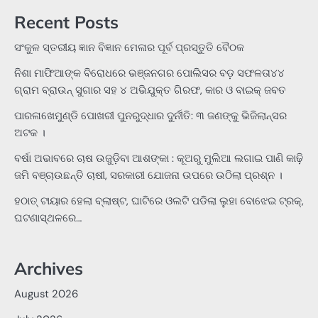
Recent Posts
ସଂକୁଳ ସ୍ତରୀୟ ଜ୍ଞାନ ବିଜ୍ଞାନ ମେଳାର ପୂର୍ବ ପ୍ରସ୍ତୁତି ବୈଠକ
ନିଶା ମାଫିଆଙ୍କ ବିରୋଧରେ ଭଞ୍ଜନଗର ପୋଲିସର ବଡ଼ ସଫଳତା୪୪
ଗ୍ରାମ ବ୍ରାଉନ୍ ସୁଗାର ସହ ୪ ଅଭିଯୁକ୍ତ ଗିରଫ, କାର ଓ ବାଇକ୍ ଜବତ
ପାରଳାଖେମୁଣ୍ଡି ପୋଖରୀ ପୁନରୁଦ୍ଧାର ଦୁର୍ନୀତି: ୩ ଜଣଙ୍କୁ ଭିଜିଲାନ୍ସର
ଅଟକ ।
ବର୍ଷା ଅଭାବରେ ଚାଷ ଉଜୁଡ଼ିବା ଆଶଙ୍କା : କୂଅରୁ ମୁଲିଆ ଲଗାଇ ପାଣି କାଢ଼ି
ଜମି ବଞ୍ଚାଉଛନ୍ତି ଚାଷୀ, ସରକାରୀ ଯୋଜନା ଉପରେ ଉଠିଲା ପ୍ରଶ୍ନ ।
ହଠାତ୍‌ ଟାୟାର ହେଲା ବ୍ଲାଷ୍ଟ, ଘାଟିରେ ଓଲଟି ପଡିଲା ଲୁହା ବୋଝେଇ ଟ୍ରକ୍‌,
ଘଟଣାସ୍ଥଳରେ…
Archives
August 2026