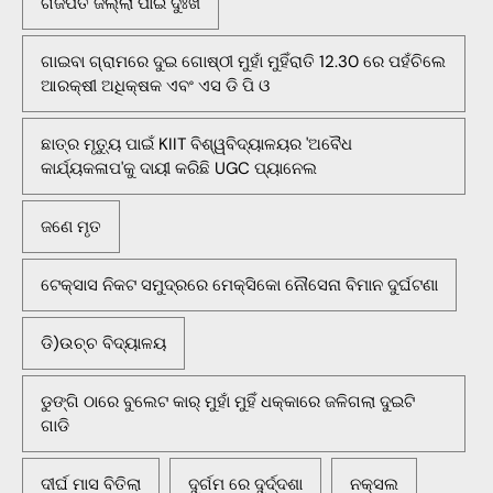
ଗଜପତି ଜିଲ୍ଲା ପାଇଁ ଦୁଃଖ
ଗାଇବା ଗ୍ରାମରେ ଦୁଇ ଗୋଷ୍ଠୀ ମୁହାଁ ମୁହିଁରାତି 12.30 ରେ ପହଁଚିଲେ
ଆରକ୍ଷୀ ଅଧିକ୍ଷକ ଏବଂ ଏସ ଡି ପି ଓ
ଛାତ୍ର ମୃତ୍ୟୁ ପାଇଁ KIIT ବିଶ୍ୱବିଦ୍ୟାଳୟର 'ଅବୈଧ
କାର୍ଯ୍ୟକଳାପ'କୁ ଦାୟୀ କରିଛି UGC ପ୍ୟାନେଲ
ଜଣେ ମୃତ
ଟେକ୍ସାସ ନିକଟ ସମୁଦ୍ରରେ ମେକ୍ସିକୋ ନୌସେନା ବିମାନ ଦୁର୍ଘଟଣା
ଡି)ଉଚ୍ଚ ବିଦ୍ୟାଳୟ
ଡୁଙ୍ଗି ଠାରେ ବୁଲେଟ କାର୍ ମୁହାଁ ମୁହିଁ ଧକ୍କାରେ ଜଳିଗଲା ଦୁଇଟି
ଗାଡି
ଦୀର୍ଘ ମାସ ବିତିଲା
ଦୁର୍ଗମ ରେ ଦୁର୍ଦ୍ଦଶା
ନକ୍ସଲ