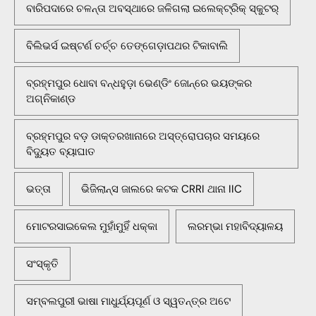
ବାରିପଦାରେ ଚଳନ୍ତା ଅବସ୍ଥାରେ ଜଳିଗଲା ଇଲେକ୍ଟ୍ରିକ୍ ସ୍କୁଟର୍
ବିଲିଭର୍ସ ଇଷ୍ଟର୍ଣ ଚର୍ଚ୍ଚ ତେଙ୍ଗେଡ଼ାପଥର ଟିକାବାଲି
ବ୍ରହ୍ମପୁର ଧୋବା ବନ୍ଧହୁଡ଼ା ଭେଣ୍ଡିଂ ଜୋନ୍‌ରେ ଭୟଙ୍କର
ଅଗ୍ନିକାଣ୍ଡ
ବ୍ରହ୍ମପୁର ବଡ଼ ଡାକ୍ତରଖାନାରେ ଅସ୍ତ୍ରୋପଚାର ସମୟରେ
ବିଦ୍ୟୁତ ବ୍ୟାଘାତ
ଭତ୍ତା
ଭିଜିଲାନ୍ସ ଜାଲରେ କଟକ CRRI ଥାନା IIC
ମୋଟରସାଇକେଲ ମୁହାଁମୁହିଁ ଧକ୍କା
ଲରମ୍ଭା ମହାବିଦ୍ୟାଳୟ
ସଂସ୍କୃତି
ସମ୍ବଲପୁରୀ ଭାଷା ମାଧୁର୍ଯ୍ୟପୂର୍ଣ ଓ ସ୍ୱତନ୍ତ୍ର ଅଟେ