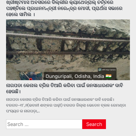
ଖ୍ରୀଷ୍ଟମାସ ଅବସରରେ ଦିଲ୍ଲୀର କ୍ୟାଥେଡ୍ରାଲ୍ ଚର୍ଚ୍ଚରେ
ପହଞ୍ଚିଲେ ପ୍ରଧାନମନ୍ତ୍ରୀ ନରେନ୍ଦ୍ର ମୋଦୀ, ପ୍ରାର୍ଥନା ସଭାରେ
ହେଲେ ସାମିଲ ।
ନାଗପଡା କେନାଲ ବ୍ରିଜ ତିଆରି କରିବା ପାଇଁ ଜନସାଧାରଣକଂ ଦାବି
ହେଉଛି।
ନାଗପଡା କେନାଲ ବ୍ରିଜ ତିଆରି କରିବା ପାଇଁ ଜନସାଧାରଣକଂ ଦାବି ହେଉଛି।
ବରଗଡ-୧୮,୬(ଭବାନୀ ଶଙ୍କର ପାଢ଼ୀ) ବରଗଡ ଜିଲ୍ଲା ଭେଡେନ ବ୍ଲକ ରେମଣ୍ଡା
ପଂଚାୟତ ର ନାଗପଡ଼ା,…
Search
for: