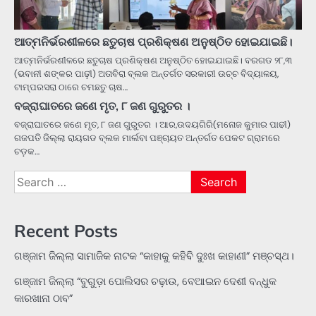
ଆତ୍ମନିର୍ଭରଶୀଳରେ ଛତୁଚାଷ ପ୍ରଶିକ୍ଷଣ ଅନୁଷ୍ଠିତ ହୋଇଯାଇଛି।
ଆତ୍ମନିର୍ଭରଶୀଳରେ ଛତୁଚାଷ ପ୍ରଶିକ୍ଷଣ ଅନୁଷ୍ଠିତ ହୋଇଯାଇଛି। ବରଗଡ ୨୮,୩
(ଭବାନୀ ଶଙ୍କର ପାଢ଼ୀ) ଅତାବିରା ବ୍ଲକ ଅନ୍ତର୍ଗତ ସରକାରୀ ଉଚ୍ଚ ବିଦ୍ୟାଳୟ,
ଟାମ୍ପରସରା ଠାରେ ଚମଛତୁ ଚାଷ…
ବଜ୍ରାଘାତରେ ଜଣେ ମୃତ, ୮ ଜଣ ଗୁରୁତର ।
ବଜ୍ରାଘାତରେ ଜଣେ ମୃତ, ୮ ଜଣ ଗୁରୁତର । ଆର,ଉଦୟଗିରି(ମନୋଜ କୁମାର ପାଢୀ)
ଗଜପତି ଜିଲ୍ଲା ରାୟଗଡ ବ୍ଲକ ମାର୍ଲବା ପଞ୍ଚାୟତ ଅନ୍ତର୍ଗତ ପେକଟ ଗ୍ରାମରେ
ଚଡ଼କ…
Search
for:
Recent Posts
ଗଞ୍ଜାମ ଜିଲ୍ଲା ସାମାଜିକ ନାଟକ “କାହାକୁ କହିବି ଦୁଃଖ କାହାଣୀ” ମଞ୍ଚସ୍ଥ।
ଗଞ୍ଜାମ ଜିଲ୍ଲା “ବୁଗୁଡ଼ା ପୋଲିସର ଚଢ଼ାଉ, ବେଆଇନ ଦେଶୀ ବନ୍ଧୁକ
କାରଖାନା ଠାବ”