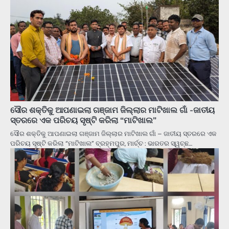
ସୌର ଶକ୍ତିକୁ ଆପଣାଇଲା ଗଞ୍ଜାମ ଜିଲ୍ଲାର ମାଟିଖାଲ ଗାଁ -ଜାତୀୟ
ସ୍ତରରେ ଏକ ପରିଚୟ ସୃଷ୍ଟି କରିଲା “ମାଟିଖାଲ”
ସୌର ଶକ୍ତିକୁ ଆପଣାଇଲା ଗଞ୍ଜାମ ଜିଲ୍ଲାର ମାଟିଖାଲ ଗାଁ – ଜାତୀୟ ସ୍ତରରେ ଏକ
ପରିଚୟ ସୃଷ୍ଟି କରିଲା “ମାଟିଖାଲ” ବ୍ରହ୍ମପୁର, ମାର୍ଚ୍ଚ : ଭାରତର ସ୍ୱଚ୍ଛ…