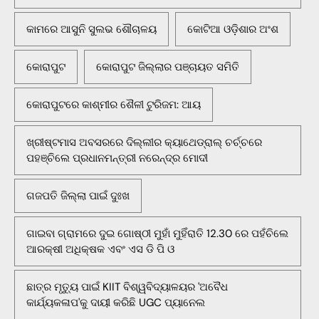
କାମରେ ଆସୁନି ସୁଲଭ ଶୌଚାଳୟ
କୋଟିଆ ଓଡ଼ିଶାର ଅଂଶ
କୋରାପୁଟ
କୋରାପୁଟ ଜିଲ୍ଲାର ପଞ୍ଚାୟତ ସମିତି
କୋରାପୁଟରେ କାଶ୍ମୀର ଶୈଳୀ ଟୁରିଜମ: ଆୟ
ଖ୍ରୀଷ୍ଟମାସ ଅବସରରେ ଦିଲ୍ଲୀର କ୍ୟାଥେଡ୍ରାଲ୍ ଚର୍ଚ୍ଚରେ
ପହଞ୍ଚିଲେ ପ୍ରଧାନମନ୍ତ୍ରୀ ନରେନ୍ଦ୍ର ମୋଦୀ
ଗଜପତି ଜିଲ୍ଲା ପାଇଁ ଦୁଃଖ
ଗାଇବା ଗ୍ରାମରେ ଦୁଇ ଗୋଷ୍ଠୀ ମୁହାଁ ମୁହିଁରାତି 12.30 ରେ ପହଁଚିଲେ
ଆରକ୍ଷୀ ଅଧିକ୍ଷକ ଏବଂ ଏସ ଡି ପି ଓ
ଛାତ୍ର ମୃତ୍ୟୁ ପାଇଁ KIIT ବିଶ୍ୱବିଦ୍ୟାଳୟର 'ଅବୈଧ
କାର୍ଯ୍ୟକଳାପ'କୁ ଦାୟୀ କରିଛି UGC ପ୍ୟାନେଲ