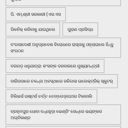
ପି. ଏମ୍.ଶ୍ରୀ ସରକାରୀ (ଏସ.ଏସ
ପିକନିକ୍‌ କରିବାକୁ ଯାଇଥିଲେ
ପୁରାଣ ପ୍ରସିଦ୍ଧ
ବଂଗଲାଦେଶୀ ଅନୁପ୍ରବେଶ ବିରୋଧରେ ରାସ୍ତାକୁ ଓହ୍ଲାଇଲେ ହିନ୍ଦୁ
ସଂଗଠନ
ବରଗଡ଼ ଧନୁଯାତ୍ରା: କଂସଙ୍କ ଦରବାରରେ ମୁଖ୍ୟମନ୍ତ୍ରୀ
ବାରିପଦାରେ ଚଳନ୍ତା ଅବସ୍ଥାରେ ଜଳିଗଲା ଇଲେକ୍ଟ୍ରିକ୍ ସ୍କୁଟର୍
ବିଲିଭର୍ସ ଇଷ୍ଟର୍ଣ ଚର୍ଚ୍ଚ ତେଙ୍ଗେଡ଼ାପଥର ଟିକାବାଲି
ବ୍ରହ୍ମପୁର ଧୋବା ବନ୍ଧହୁଡ଼ା ଭେଣ୍ଡିଂ ଜୋନ୍‌ରେ ଭୟଙ୍କର
ଅଗ୍ନିକାଣ୍ଡ