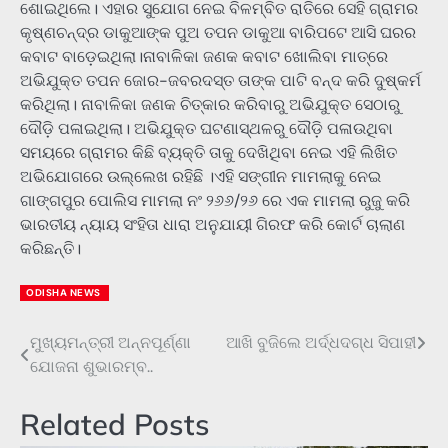
ଶୋଇଥିଲେ। ଏହାର ସୁଯୋଗ ନେଇ ବିଳମ୍ବିତ ରାତିରେ ସେହି ଗ୍ରାମର
କୃଷ୍ଣଚନ୍ଦ୍ର ଡାକୁଆଙ୍କ ପୁଅ ତପନ ଡାକୁଆ ବାରିପଟେ ଆସି ଘରର
କବାଟ ବାଡ଼େଇଥିଲା।ନାବାଳିକା ଜଣକ କବାଟ ଖୋଲିବା ମାତ୍ରେ
ଅଭିଯୁକ୍ତ ତପନ ଜୋର-ଜବରଦସ୍ତ ତାଙ୍କ ପାଟି ବନ୍ଦ କରି ଦୁଷ୍କର୍ମ
କରିଥିଲା। ନାବାଳିକା ଜଣକ ଚିତ୍କାର କରିବାରୁ ଅଭିଯୁକ୍ତ ସେଠାରୁ
ଦୌଡ଼ି ପଳାଇଥିଲା। ଅଭିଯୁକ୍ତ ଘଟଣାସ୍ଥଳରୁ ଦୌଡ଼ି ପଳାଉଥିବା
ସମୟରେ ଗ୍ରାମର କିଛି ବ୍ୟକ୍ତି ତାକୁ ଦେଖିଥିବା ନେଇ ଏହି ଲିଖିତ
ଅଭିଯୋଗରେ ଉଲ୍ଲେଖ ରହିଛି ।ଏହି ସଙ୍ଗୀନ ମାମଲାକୁ ନେଇ
ଗାଙ୍ଗପୁର ପୋଲିସ ମାମଲା ନଂ ୨୬୬/୨୬ ରେ ଏକ ମାମଲା ରୁଜୁ କରି
ଭାରତୀୟ ନ୍ୟାୟ ସଂହିତା ଧାରା ଅନୁଯାୟୀ ଗିରଫ କରି କୋର୍ଟ ଚାଲାଣ
କରିଛନ୍ତି।
ODISHA NEWS
ମୁଖ୍ୟମନ୍ତ୍ରୀ ଅନ୍ନପୂର୍ଣ୍ଣା
ଆଖି ବୁଜିଲେ ଅର୍ଦ୍ଧଦଗ୍ଧ ସିପାହୀ
Post
ଯୋଜନା ଶୁଭାରମ୍ବ..
navigation
Related Posts