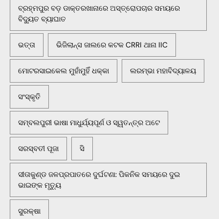
ବ୍ରହ୍ମପୁର ବଡ଼ ଡାକ୍ତରଖାନାରେ ଅସ୍ତ୍ରୋପଚାର ସମୟରେ
ବିଦ୍ୟୁତ ବ୍ୟାଘାତ
ଭତ୍ତା
ଭିଜିଲାନ୍ସ ଜାଲରେ କଟକ CRRI ଥାନା IIC
ମୋଟରସାଇକେଲ ମୁହାଁମୁହିଁ ଧକ୍କା
ଲରମ୍ଭା ମହାବିଦ୍ୟାଳୟ
ସଂସ୍କୃତି
ସମ୍ବଲପୁରୀ ଭାଷା ମାଧୁର୍ଯ୍ୟପୂର୍ଣ ଓ ସ୍ୱତନ୍ତ୍ର ଅଟେ
ସରସ୍ବତୀ ପୂଜା
ସି
ସୀତାକୁଣ୍ଡ ଜଳପ୍ରପାତରେ ଦୁର୍ଘଟଣା: ପିକନିକ ସମୟରେ ଦୁଇ
ଭାଇଙ୍କ ମୃତ୍ୟୁ
ସୁରକ୍ଷା