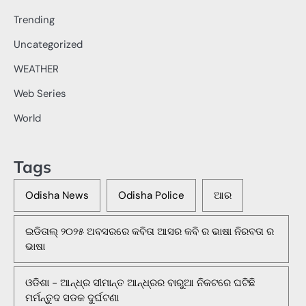
Trending
Uncategorized
WEATHER
Web Series
World
Tags
Odisha News
Odisha Police
ଆର
ଇଡିତାଲ୍ ୨୦୨୫ ଅବସରରେ କବିତା ଆସର କବି ର ଭାଷା ନିରବତା ର
ଭାଷା
ଓଡିଶା - ଆନ୍ଧ୍ର ସୀମାନ୍ତ ଆନ୍ଧ୍ରର ବାରୁଆ ନିକଟରେ ଘଟିଛି
ମର୍ମନ୍ତୁଦ ସଡକ ଦୁର୍ଘଟଣା