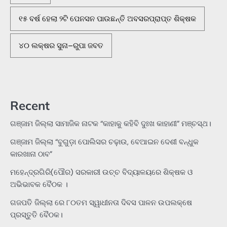
୧୫ ବର୍ଷ ହେଲା ୨ଟି ପେନସନ ପାଉଛନ୍ତି ଅବସରପ୍ରାପ୍ତ ଶିକ୍ଷକ
୪୦ ଲକ୍ଷର ସୁନା–ରୁପା ଜବତ
Recent
ଗଞ୍ଜାମ ଜିଲ୍ଲା ସାମାଜିକ ନାଟକ “କାହାକୁ କହିବି ଦୁଃଖ କାହାଣୀ” ମଞ୍ଚସ୍ଥ।
ଗଞ୍ଜାମ ଜିଲ୍ଲା “ବୁଗୁଡ଼ା ପୋଲିସର ଚଢ଼ାଉ, ବେଆଇନ ଦେଶୀ ବନ୍ଧୁକ
କାରଖାନା ଠାବ”
ମହେନ୍ଦ୍ରଗିରି(ପୌର) ସରକାରୀ ଉଚ୍ଚ ବିଦ୍ୟାଳୟରେ ଶିକ୍ଷକ ଓ
ଅଭିଭାବକ ବୈଠକ ।
ଗଜପତି ଜିଲ୍ଲା ରେ ୮୦ତମ ସ୍ୱାଧୀନତା ଦିବସ ପାଳନ ଉପଲକ୍ଷେ
ପ୍ରସ୍ତୁତି ବୈଠକ।