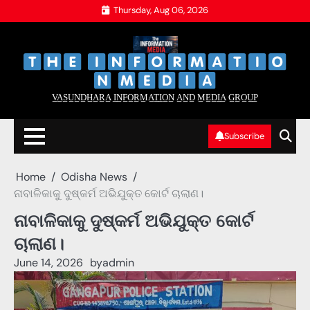
Skip
Thursday, Aug 06, 2026
to
content
‌
‌
V̲A̲S̲U̲N̲D̲H̲A̲R̲A̲ I̲N̲F̲O̲R̲M̲A̲T̲I̲O̲N̲ A̲N̲D̲ M̲E̲D̲I̲A̲ G̲R̲O̲U̲P̲
Subscribe
Home
Odisha News
ନାବାଳିକାକୁ ଦୁଷ୍କର୍ମ ଅଭିଯୁକ୍ତ କୋର୍ଟ ଚାଲାଣ।
ନାବାଳିକାକୁ ଦୁଷ୍କର୍ମ ଅଭିଯୁକ୍ତ କୋର୍ଟ
ଚାଲାଣ।
June 14, 2026
by
admin