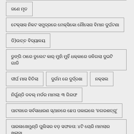
ଜଣେ ମୃତ
ଟେକ୍ସାସ ନିକଟ ସମୁଦ୍ରରେ ମେକ୍ସିକୋ ନୌସେନା ବିମାନ ଦୁର୍ଘଟଣା
ଡି)ଉଚ୍ଚ ବିଦ୍ୟାଳୟ
ଡୁଙ୍ଗି ଠାରେ ବୁଲେଟ କାର୍ ମୁହାଁ ମୁହିଁ ଧକ୍କାରେ ଜଳିଗଲା ଦୁଇଟି
ଗାଡି
ଦୀର୍ଘ ମାସ ବିତିଲା
ଦୁର୍ଗମ ରେ ଦୁର୍ଦ୍ଦଶା
ନକ୍ସଲ
ନିର୍ଗୁଣ୍ଡି ଡବଲ୍ ମର୍ଡର ମାମଲା: ୩ ଗିରଫ
ପାଟନାରେ ସର୍ବସାଧାରଣ ସ୍ଥାନରେ ଛେପ ପକାଇଲେ ‘ନଗରଶତ୍ରୁ’
ପାରଳାଖେମୁଣ୍ଡି ପୁଲିସର ବଡ଼ ସଫଳତା: ୪ଟି ଚୋରି ମାମଲାର
ଖୁଲାସା