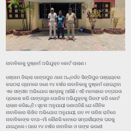
ନାବାଳିକାକୁ ଦୁଷ୍କର୍ମ ଅଭିଯୁକ୍ତ କୋର୍ଟ ଚାଲାଣ।
ଗଞ୍ଜାମ ଜିଲ୍ଲା ଗାଙ୍ଗପୁର ଥାନା ଅନ୍ତର୍ଗତ ସିଙ୍ଗିପୁର ପଞ୍ଚାୟତର
କଇଠରା ଗ୍ରାମରେ ଜଣେ ୧୪ ବର୍ଷର ନାବାଳିକାକୁ ଦୁଷ୍କର୍ମ ହୋଇଥିବା
ଏକ ସଙ୍ଗୀନ ଅଭିଯୋଗ ସାମ୍ନାକୁ ଆସିଛି। ଏହି ମାମଲାରେ ତତ୍ପରତା
ପ୍ରକାଶ କରି ଗାଙ୍ଗପୁର ପୋଲିସ ଅଭିଯୁକ୍ତକୁ ଗିରଫ କରି କୋର୍ଟ
ଚାଲାଣ କରିଛନ୍ତି। ସୂଚନା ଅନୁଯାୟୀ ଜଣାପଡିଛି ଯେ ଜୈନିକ
ନାବାଳିକାର ଲିଖିତ ଅଭିଯୋଗ ଅନୁଯାୟୀ, ଗତ ୧୧ ତାରିଖ ରାତିରେ
ନାବାଳିକାଙ୍କ ବାପା-ମାଁ କୌଣସି କାମରେ ସମ୍ପର୍କୀୟଙ୍କ ଘରକୁ
ଯାଇଥିଲେ। ଘରେ ୧୪ ବର୍ଷର ନାବାଳିକା ଓ ତାଙ୍କ ଭଉଣୀ