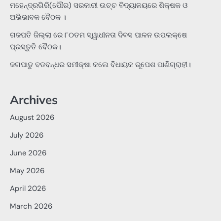
ମହେନ୍ଦ୍ରଗିରି(ପୌର) ସରକାରୀ ଉଚ୍ଚ ବିଦ୍ୟାଳୟରେ ଶିକ୍ଷକ ଓ
ଅଭିଭାବକ ବୈଠକ ।
ଗଜପତି ଜିଲ୍ଲା ରେ ୮୦ତମ ସ୍ୱାଧୀନତା ଦିବସ ପାଳନ ଉପଲକ୍ଷେ
ପ୍ରସ୍ତୁତି ବୈଠକ।
ଜଗପାଡୁ ବଡବନ୍ଧର ସମୀକ୍ଷା କଲେ ବିଧାୟକ ରୂପେଶ ପାଣିଗ୍ରାହୀ।
Archives
August 2026
July 2026
June 2026
May 2026
April 2026
March 2026