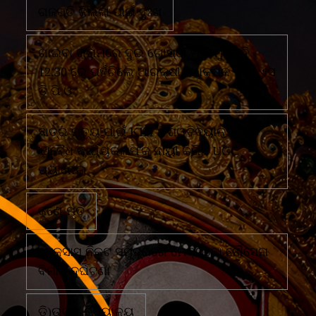
ଗଜପତି ଜିଲ୍ଲା ପାଇଁ ଦୁଃଖ
ଗାଇବା ଗ୍ରାମରେ ଦୁଇ ଗୋଷ୍ଠୀ ମୁହାଁ ମୁହିଁରାତି
12.30 ରେ ପହଁଚିଲେ ଆରକ୍ଷୀ ଅଧିକ୍ଷକ ଏବଂ ଏସ
ଡି ପି ଓ
ଛାତ୍ର ମୃତ୍ୟୁ ପାଇଁ KIIT ବିଶ୍ୱବିଦ୍ୟାଳୟର
'ଅବୈଧ କାର୍ଯ୍ୟକଳାପ'କୁ ଦାୟୀ କରିଛି UGC
ପ୍ୟାନେଲ
ଜଣେ ମୃତ
ଟେକ୍ସାସ ନିକଟ ସମୁଦ୍ରରେ ମେକ୍ସିକୋ ନୌସେନା
ବିମାନ ଦୁର୍ଘଟଣା
ଡି)ଉଚ୍ଚ ବିଦ୍ୟାଳୟ