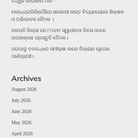
ବନ୍ଧୁକ କାରଖାନା ଠାବ”
ମହେନ୍ଦ୍ରଗିରି(ପୌର) ସରକାରୀ ଉଚ୍ଚ ବିଦ୍ୟାଳୟରେ ଶିକ୍ଷକ
ଓ ଅଭିଭାବକ ବୈଠକ ।
ଗଜପତି ଜିଲ୍ଲା ରେ ୮୦ତମ ସ୍ୱାଧୀନତା ଦିବସ ପାଳନ
ଉପଲକ୍ଷେ ପ୍ରସ୍ତୁତି ବୈଠକ।
ଜଗପାଡୁ ବଡବନ୍ଧର ସମୀକ୍ଷା କଲେ ବିଧାୟକ ରୂପେଶ
ପାଣିଗ୍ରାହୀ।
Archives
August 2026
July 2026
June 2026
May 2026
April 2026