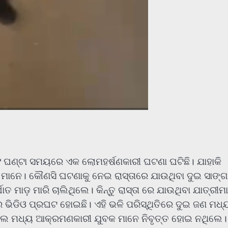
ୀ ୯ ଘଣ୍ଟା ସମୟରେ ଏକ ଲୋମହର୍ଷଣକାରୀ ଘଟଣା ଘଟିଛି। ଯାହାକି
ମାନେ। କୌଣସି ଘଟଣାକୁ ନେଇ ରାସ୍ତାରେ ଯାଉଥିବା ଦୁଇ ସାଙ୍ଗ
୍ଘାତ ମାଡ଼ ମାରି ଚାଲିଥିଲେ। କିନ୍ତୁ ରାସ୍ତା ରେ ଯାଉଥିବା ଯାତ୍ରୀମ
ଭିଡିଓ ପ୍ରଘଟ ହୋଇଛି। ଏହି ଭଳି ପରିସ୍ଥିତିରେ ଦୁଇ ଜଣ ମଧ୍
ିଲେ ମଧ୍ୟ ଆକ୍ରମଣକାରୀ ଯୁବକ ମାନେ ନିବୃତ୍ତ ହୋଇ ନଥିଲେ।