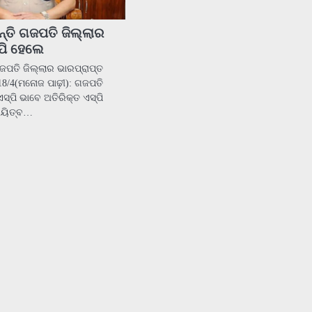
ନ୍ତି ଗଜପତି ଜିଲ୍ଲାର
ପି ହେଲେ
ଗଜପତି ଜିଲ୍ଲାର ଭାରପ୍ରାପ୍ତ
8/4(ମନୋଜ ପାଢ଼ୀ): ଗଜପତି
ସ୍‌ପି ଭାବେ ଅତିରିକ୍ତ ଏସ୍‌ପି
ଦାୟିତ୍ବ…