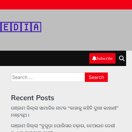
‌🇪‌🇩‌🇮‌🇦‌
Subscribe
Search
for:
Recent Posts
ଗଞ୍ଜାମ ଜିଲ୍ଲା ସାମାଜିକ ନାଟକ “କାହାକୁ କହିବି ଦୁଃଖ କାହାଣୀ”
ମଞ୍ଚସ୍ଥ।
ଗଞ୍ଜାମ ଜିଲ୍ଲା “ବୁଗୁଡ଼ା ପୋଲିସର ଚଢ଼ାଉ, ବେଆଇନ ଦେଶୀ