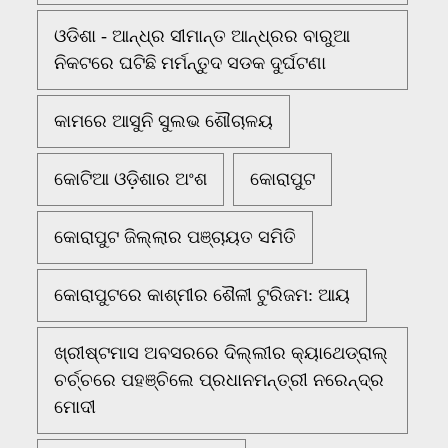
ଓଡିଶା - ଆନ୍ଧ୍ର ସୀମାନ୍ତ ଆନ୍ଧ୍ରର ବାରୁଆ
ନିକଟରେ ଘଟିଛି ମର୍ମନ୍ତୁଦ ସଡକ ଦୁର୍ଘଟଣା
କାମରେ ଆସୁନି ସୁଲଭ ଶୌଚାଳୟ
କୋଟିଆ ଓଡ଼ିଶାର ଅଂଶ
କୋରାପୁଟ
କୋରାପୁଟ ଜିଲ୍ଲାର ପଞ୍ଚାୟତ ସମିତି
କୋରାପୁଟରେ କାଶ୍ମୀର ଶୈଳୀ ଟୁରିଜମ: ଆୟ
ଖ୍ରୀଷ୍ଟମାସ ଅବସରରେ ଦିଲ୍ଲୀର କ୍ୟାଥେଡ୍ରାଲ୍
ଚର୍ଚ୍ଚରେ ପହଞ୍ଚିଲେ ପ୍ରଧାନମନ୍ତ୍ରୀ ନରେନ୍ଦ୍ର
ମୋଦୀ