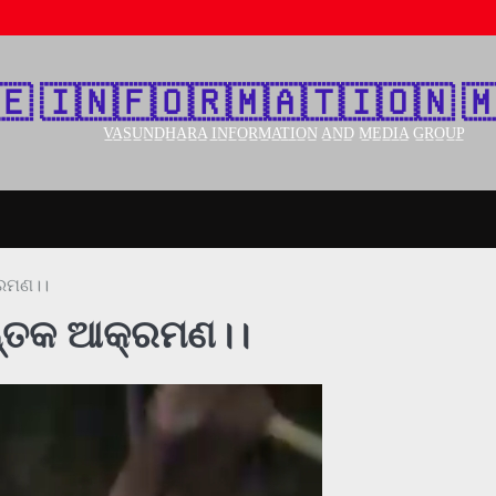
🇪‌ 🇮‌🇳‌🇫‌🇴‌🇷‌🇲‌🇦‌🇹‌🇮‌🇴‌🇳‌ 🇲
V̲A̲S̲U̲N̲D̲H̲A̲R̲A̲ I̲N̲F̲O̲R̲M̲A̲T̲I̲O̲N̲ A̲N̲D̲ M̲E̲D̲I̲A̲ G̲R̲O̲U̲P̲
୍ରମଣ।।
ାନ୍ତକ ଆକ୍ରମଣ।।