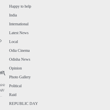
Happy to help
India
International
Latest News
Local
Odia Cinema
Odisha News
Opinion
ିମ୍
Photo Gallery
ମାନବ
Political
ଢୀ/
Raid
ମ…
REPUBLIC DAY