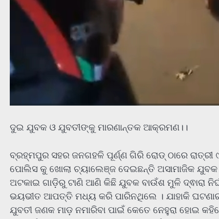
ଦୁଇ ଯୁବକ ଓ ଯୁବତୀଙ୍କୁ ମାରଣାନ୍ତକ ଆକ୍ରମଣ।।
ବ୍ରହ୍ମପୁର ସହର ଜନଗହଳି ପୂର୍ଣ୍ଣ ଗିରି ରୋଡ୍ ଠାରେ ରାତ୍ର
ପୋଲିସ କୁ ଖୋଲା ଚ୍ୟାଲେଞ୍ଜ ଦେଇଛନ୍ତି ଅସାମାଜିକ ଯୁବକ 
ଅଟକାଇ ଗାଡ଼ିରୁ ଟାଣି ଆଣି କିଛି ଯୁବକ ବାଉଁଶ ମୁଳି ଦ୍ଵାରା ନିର
ଭୟଭୀତ ଆପତ୍ତି ମଧ୍ୟ କରି ପାରିନଥିଲେ । ଯାହାକି ଘଟଣାର 
ଯୁବତୀ ଜଣକ ମାଡ଼ ନମାରିବା ପାଇଁ କେତେ ନେହୁରା ହୋଇ କହ