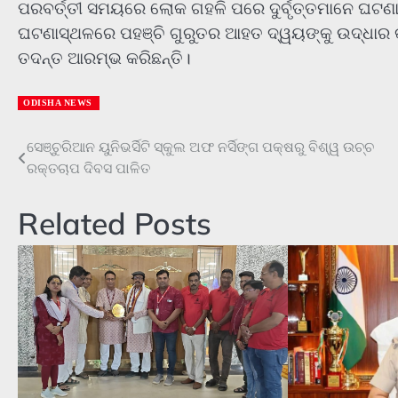
ପରବର୍ତ୍ତୀ ସମୟରେ ଲୋକ ଗହଳି ପରେ ଦୁର୍ବୃତ୍ତମାନେ ଘ
ଘଟଣାସ୍ଥଳରେ ପହଞ୍ଚି ଗୁରୁତର ଆହତ ଦ୍ୱୟଙ୍କୁ ଉଦ୍ଧାର କରି
ତଦନ୍ତ ଆରମ୍ଭ କରିଛନ୍ତି।
ODISHA NEWS
Post
ସେଞ୍ଚୁରିଆନ ୟୁନିଭର୍ସିଟି ସ୍କୁଲ ଅଫ ନର୍ସିଙ୍ଗ ପକ୍ଷରୁ ବିଶ୍ୱ ଉଚ୍ଚ
ରକ୍ତଚାପ ଦିବସ ପାଳିତ
navigation
Related Posts