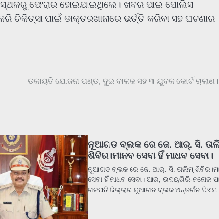
ଟଣାସ୍ଥଳରୁ ଫେରାର ହୋଇଯାଇଥିଲେ। ଖବର ପାଇ ପୋଲିସ
 ଚିକିତ୍ସା ପାଇଁ ଡାକ୍ତରଖାନାରେ ଭର୍ତ୍ତି କରିବା ସହ ଘଟଣାର
ଡକାୟତି ଯୋଜନା ପଣ୍ଡ, ଦୁଇ ବାଳକ ସହ ୩ ଯୁବକ କୋର୍ଟ ଚାଲାଣ।
ନୂଆଗଡ ବ୍ଲକ ରେ ଜେ. ଆର୍. ସି. ତାଲ
ଶିବିର।ମାନବ ସେବା ହିଁ ମାଧବ ସେବା।
ନୂଆଗଡ ବ୍ଲକ ରେ ଜେ. ଆର୍. ସି. ତାଲିମ୍ ଶିବିର।
ସେବା ହିଁ ମାଧବ ସେବା। ଆର, ଉଦୟଗିରି-ମନୋଜ ପା
ଗଜପତି ଜିଲ୍ଲାର ନୂଆଗଡ ବ୍ଲକ ଅନ୍ତର୍ଗତ ପିଏ