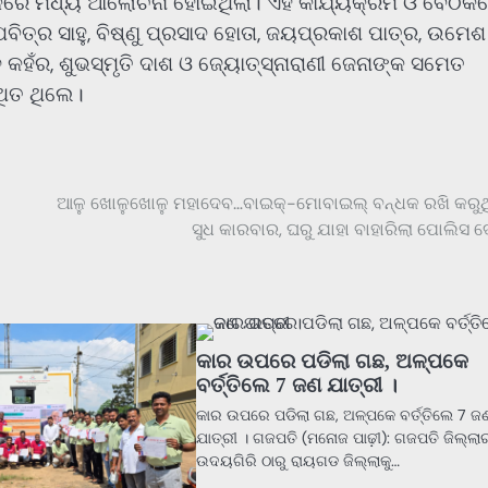
କରେ ମଧ୍ୟ ଆଲୋଚନା ହୋଇଥିଲା। ଏହି କାର୍ଯ୍ୟକ୍ରମ ଓ ବୈଠକ
ିତ୍ର ସାହୁ, ବିଷ୍ଣୁ ପ୍ରସାଦ ହୋତା, ଜୟପ୍ରକାଶ ପାତ୍ର, ଉମେଶ
ହଁର, ଶୁଭସ୍ମୃତି ଦାଶ ଓ ଜ୍ୟୋତ୍ସ୍ନାରାଣୀ ଜେନାଙ୍କ ସମେତ
ଥିତ ଥିଲେ।
ଆଳୁ ଖୋଳୁଖୋଳୁ ମହାଦେବ…ବାଇକ୍-ମୋବାଇଲ୍ ବନ୍ଧକ ରଖି କରୁ
ସୁଧ କାରବାର, ଘରୁ ଯାହା ବାହାରିଲା ପୋଲିସ ଦ
କାର ଉପରେ ପଡିଲା ଗଛ, ଅଳ୍ପକେ
ବର୍ତ୍ତିଲେ 7 ଜଣ ଯାତ୍ରୀ ।
କାର ଉପରେ ପଡିଲା ଗଛ, ଅଳ୍ପକେ ବର୍ତ୍ତିଲେ 7 ଜ
ଯାତ୍ରୀ । ଗଜପତି (ମନୋଜ ପାଢ଼ୀ): ଗଜପତି ଜିଲ୍ଲ
ଉଦୟଗିରି ଠାରୁ ରାୟଗଡ ଜିଲ୍ଲାକୁ…