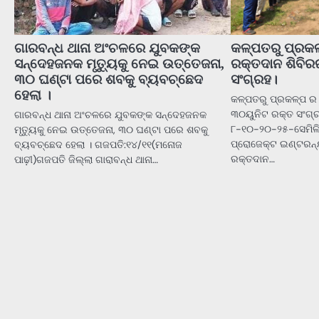
ଗାରବନ୍ଧ ଥାନା ଅଂଚଳରେ ଯୁବକଙ୍କ
କଳ୍ପତରୁ ପ୍ରକ
ସନ୍ଦେହଜନକ ମୃତ୍ୟୁକୁ ନେଇ ଉତ୍ତେଜନା,
ରକ୍ତଦାନ ଶିବିର
୩୦ ଘଣ୍ଟା ପରେ ଶବକୁ ବ୍ୟବଚ୍ଛେଦ
ସଂଗ୍ରହ।
ହେଲା ।
କଳ୍ପତରୁ ପ୍ରକଳ୍ପ ର
୩୦ୟୁନିଟ ରକ୍ତ ସଂଗ୍ରହ
ଗାରବନ୍ଧ ଥାନା ଅଂଚଳରେ ଯୁବକଙ୍କ ସନ୍ଦେହଜନକ
୮-୧୦-୨୦-୨୫-ସେମିଳି
ମୃତ୍ୟୁକୁ ନେଇ ଉତ୍ତେଜନା, ୩୦ ଘଣ୍ଟା ପରେ ଶବକୁ
ପ୍ରୋଜେକ୍ଟ ଇଣ୍ଟରନ
ବ୍ୟବଚ୍ଛେଦ ହେଲା । ଗଜପତି:୧୪/୧୧(ମନୋଜ
ରକ୍ତଦାନ…
ପାଢ଼ୀ)ଗଜପତି ଜିଲ୍ଲା ଗାରାବନ୍ଧ ଥାନା…