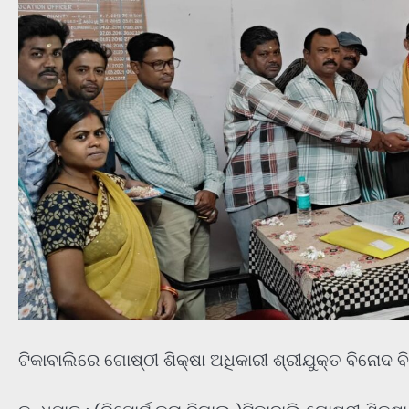
ଟିକାବାଲିରେ ଗୋଷ୍ଠୀ ଶିକ୍ଷା ଅଧିକାରୀ ଶ୍ରୀଯୁକ୍ତ ବିନୋଦ ବି