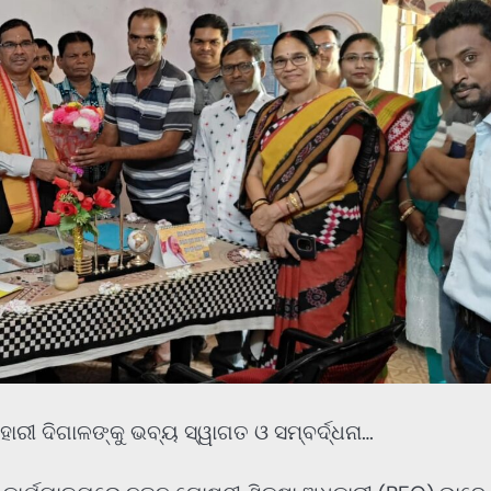
ହାରୀ ଦିଗାଳଙ୍କୁ ଭବ୍ୟ ସ୍ୱାଗତ ଓ ସମ୍ବର୍ଦ୍ଧନା…