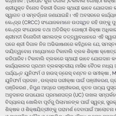
କନ୍ଧମାଳ : (ରିପୋର୍ଟ କୁନା ଦିଗାଲ )ଟିକାବାଲି ଗୋଷ୍ଠୀ ଶିକ୍
ଶ୍ରୀଯୁକ୍ତ ବିନୋଦ ବିହାରୀ ଦିଗାଳ ସ୍ଥାୟୀ ଭାବେ ଯୋଗଦାନ କ
ସ୍ୱାଗତ ଓ ସମ୍ବର୍ଦ୍ଧନା ଜଣାଯାଇଛି। ଏହି ଅବସରରେ କାର୍ଯ
କେନ୍ଦ୍ର (CRCC) ସଂଯୋଜକମାନେ ଉପସ୍ଥିତ ରହି ତାଙ୍କୁ ପ
କେନ୍ଦ୍ର ସଂଯୋଜକ ତଥା ଅତିରିକ୍ତ ଗୋଷ୍ଠୀ ଶିକ୍ଷା ଅଧିକାର
ଶ୍ରୀମତୀ ବିନୋଦିନୀ ସାମଲଙ୍କ ତତ୍ତ୍ୱାବଧାନରେ ଏହି ସ୍ୱା
ପରେ ଶ୍ରୀ ଦିଗାଳ ନିଜ ଅଭିଭାଷଣରେ କହିଥିଲେ ଯେ, ସମସ୍ତଙ୍କ
ଦାୟିତ୍ୱବୋଧ ମାଧ୍ୟମରେ ଟିକାବାଲି ବ୍ଲକ ଶିକ୍ଷା କ୍ଷେତ୍ର
କରିପାରିବ। ଟିକାବାଲି ବ୍ଲକରେ ସ୍ଥାୟୀ ଭାବେ ଯୋଗଦାନ କରିଥ
କାର୍ଯ୍ୟକାଳର ପ୍ରଥମ ବ୍ଲକସ୍ତରୀୟ ମାସିକ ବୈଠକ ମଧ୍ୟ ଅ
ପର୍ଯ୍ୟନ୍ତ ୟୁନିଫର୍ମ ଓ ହାଉସ୍ ଡ୍ରେସ୍ ବଣ୍ଟନ ର ସମୀକ୍ଷ
ୟୁନିଫର୍ମ ପ୍ରଦାନ , ଉଲ୍ଲାସ ପରୀକ୍ଷା ପାଇଁ ପଞ୍ଜୀକରଣ, ଗ
ପଞ୍ଜିକରଣ , ନିପୁଣ ଆପ୍‌ରେ ପଞ୍ଜୀକରଣ, ନୂତନ ପାଠ୍ୟ ପୁସ୍ତ
ଅନୁଦାନର ଉପଯୋଗ ପ୍ରମାଣପତ୍ର (UC) ଦାଖଲ ସମ୍ପର୍କରେ
ବିଦ୍ୟାଳୟ ଖୋଲିବା ପୂର୍ବରୁ ପିଲାମାନଙ୍କ ପାଇଁ ସ୍ୱଚ୍ଛ, ସୁର
ଶିକ୍ଷକ ଓ ଶିକ୍ଷୟିତ୍ରୀଙ୍କୁ ପରାମର୍ଶ ଦେବାପାଇଁ ଆଲୋଚନା