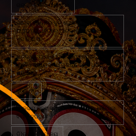
ଗଜପତି ଜିଲ୍ଲା ପାଇଁ ଦୁଃଖ
ଗାଇବା ଗ୍ରାମରେ ଦୁଇ ଗୋଷ୍ଠୀ ମୁହାଁ ମୁହିଁରାତି
12.30 ରେ ପହଁଚିଲେ ଆରକ୍ଷୀ ଅଧିକ୍ଷକ ଏବଂ
ଏସ ଡି ପି ଓ
ଛାତ୍ର ମୃତ୍ୟୁ ପାଇଁ KIIT ବିଶ୍ୱବିଦ୍ୟାଳୟର
'ଅବୈଧ କାର୍ଯ୍ୟକଳାପ'କୁ ଦାୟୀ କରିଛି UGC
ପ୍ୟାନେଲ
ଜଣେ ମୃତ
ଟେକ୍ସାସ ନିକଟ ସମୁଦ୍ରରେ ମେକ୍ସିକୋ ନୌସେନା
ବିମାନ ଦୁର୍ଘଟଣା
ଡି)ଉଚ୍ଚ ବିଦ୍ୟାଳୟ