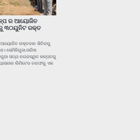
ଳ୍ପ ର ଆୟୋଜିତ
ରୁ ୩୦ୟୁନିଟ ରକ୍ତ
 ଆୟୋଜିତ ରକ୍ତଦାନ ଶିବିରରୁ
। ସେମିଳିଗୁଡା.ତାରିଖ
ଗୁଡା ସତ୍ଯ ନଗରସ୍ଥିତ କଳ୍ପତରୁ
୍ୟାସନାଲ ଲିମିଟେଡ ତରଫରୁ ଏକ