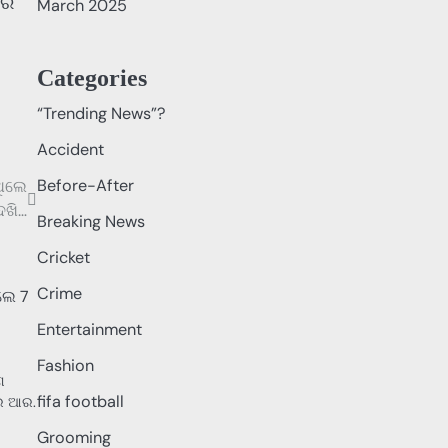
ରେ
March 2025
Categories
“Trending News”?
Accident
Before-After
ଥିଲେ
େଖି…
Breaking News
Cricket
Crime
Entertainment
Fashion
ଣ
fifa football
ାର ଆର.
Grooming