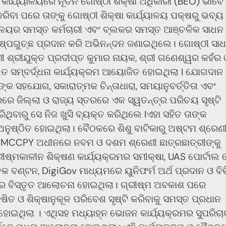
ଷା କାର୍ଯ୍ୟାଳୟରେ ନୂତନ ଗୋଷ୍ଠୀ ଶିକ୍ଷା ଅଧିକାରୀ (BEO) ଭାବେ
ରିବା ପରେ ତାଙ୍କୁ ଗୋଷ୍ଠୀ ଶିକ୍ଷା କାର୍ଯ୍ୟାଳୟ ପକ୍ଷରୁ ଭବ୍ୟ
୍ୟାଳୟର ସମସ୍ତ କର୍ମଚାରୀ ଏବଂ ବ୍ଲକର ସମସ୍ତ ଆଞ୍ଚଳିକ ସାଧନ
ୁଷ୍ପଗୁଚ୍ଛ ପ୍ରଦାନ କରି ଅଭିନନ୍ଦନ ଜଣାଇଥିଲେ। ଗୋଷ୍ଠୀ ସା
ୀ ଶ୍ରୀଯୁକ୍ତ ପ୍ରଦୀପ୍ତ କୁମାର ନାୟକ, ଶ୍ରୀ ଗଣେଶ୍ୱର କହଁର 
ଗତ ସମ୍ବର୍ଦ୍ଧନା କାର୍ଯ୍ୟକ୍ରମ ଆୟୋଜିତ ହୋଇଥିଲା I ଯୋଗଦାନ
 ସହଯୋଗ, ସକାରାତ୍ମକ ଚିନ୍ତାଧାରା, ସମୟାନୁବର୍ତ୍ତିତା ଏବଂ
ରେ ଜିଲ୍ଲା ଓ ରାଜ୍ୟ ସ୍ତରରେ ଏକ ସ୍ୱତନ୍ତ୍ର ପରିଚୟ ସୃଷ୍ଟି
ିବାରୁ ସେ ନିଜ ଖୁସି ବ୍ୟକ୍ତ କରିଥିଲେ Iଏହା ସହିତ ତାଙ୍କ
ନୁଷ୍ଠିତ ହୋଇଥିଲା। ବୈଠକରେ ଶିଶୁ ବାଟିକାରୁ ଅଷ୍ଟମ ଶ୍ରେଣ
ା , MMCCPY ଅଧୀନରେ ନବମ ଓ ଦଶମ ଶ୍ରେଣୀ ଛାତ୍ରଛାତ୍ରୀଙ୍କୁ
୍ରୀଷ୍ମକାଳୀନ ଶିକ୍ଷଣ କାର୍ଯ୍ୟକ୍ରମର ସମୀକ୍ଷା, UAS ପୋର୍ଟାଲ 
କ ବଣ୍ଟନ, DigiGov ମାଧ୍ୟମରେ ୟୁନିଫର୍ମ ଅର୍ଥ ପ୍ରଦାନ ଓ ବିଭ
 ବିସ୍ତୃତ ଆଲୋଚନା ହୋଇଥିଲା। ଗ୍ରୀଷ୍ମ ଅବକାଶ ପରେ
କ୍ଷିତ ଓ ଶିକ୍ଷାନୁକୂଳ ପରିବେଶ ସୃଷ୍ଟି କରିବାକୁ ସମସ୍ତ ପ୍ରଧାନ
 ହୋଇଥିଲା । ଏଥିସହ ମଧ୍ୟାହ୍ନ ଭୋଜନ କାର୍ଯ୍ୟକ୍ରମର ସୁପରିଚା