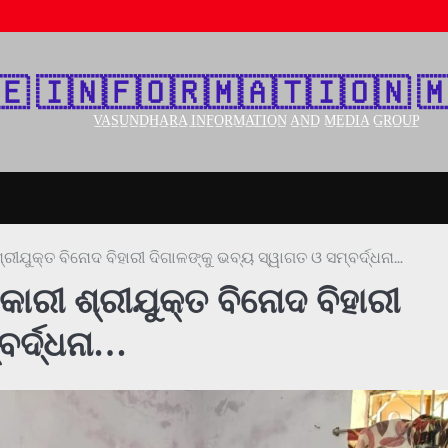
🇪‌ 🇮‌🇳‌🇫‌🇴‌🇷‌🇲‌🇦‌🇹‌🇮‌🇴‌🇳‌ 🇲
V̲A̲S̲U̲N̲D̲H̲A̲R̲A̲ I̲N̲F̲O̲R̲M̲A̲T̲I̲O̲N̲ A̲N̲D̲ M̲E̲D̲I̲A̲ G̲R̲O̲U̲P̲
୍ରୀଯୁକ୍ତ ବିନୋଦ ବିହାରୀ ଦିଗାଳଙ୍କୁ ଭବ୍ୟ ସ୍ୱାଗତ ଓ ସମ୍ବର୍ଦ୍ଧନା…
କାରୀ ଶ୍ରୀଯୁକ୍ତ ବିନୋଦ ବିହାରୀ
ବର୍ଦ୍ଧନା…