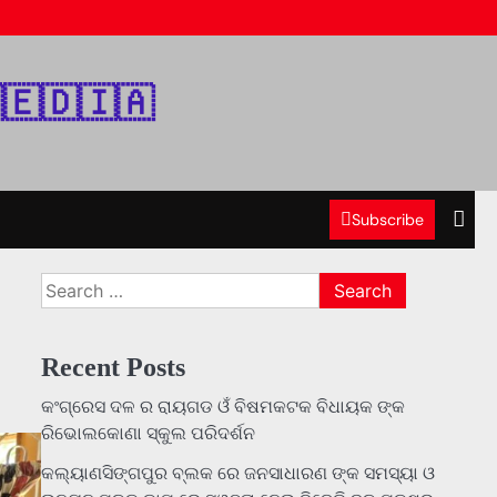
‌🇪‌🇩‌🇮‌🇦‌
Subscribe
Search
for:
Recent Posts
କଂଗ୍ରେସ ଦଳ ର ରାୟଗଡ ଓଁ ବିଷମକଟକ ବିଧାୟକ ଙ୍କ
ରିଭୋଲକୋଣା ସ୍କୁଲ ପରିଦର୍ଶନ
କଲ୍ୟାଣସିଙ୍ଗପୁର ବ୍ଲକ ରେ ଜନସାଧାରଣ ଙ୍କ ସମସ୍ୟା ଓ