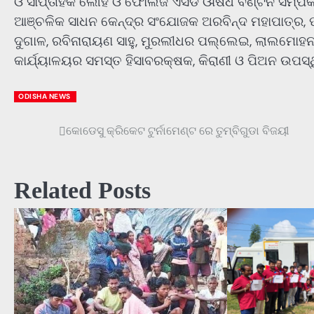
ଓ ସାପ୍ତାହିକ ଲୌହ ଓ ଫୋଲିଜ ଏସିଡ ଔଷଧ ବଣ୍ଟନ ସମ୍ପର୍
ଆଞ୍ଚଳିକ ସାଧନ କେନ୍ଦ୍ର ସଂଯୋଜକ ଅରବିନ୍ଦ ମହାପାତ୍ର, ପବ
ଦୁଗାଳ, ରବିନାରାୟଣ ସାହୁ, ମୁରଲୀଧର ପଲ୍ଲେଇ, ଲାଲମୋହନ କ
କାର୍ଯ୍ୟାଳୟର ସମସ୍ତ ହିସାବରକ୍ଷକ, କିରାଣୀ ଓ ପିଅନ ଉପସ୍
ODISHA NEWS
କୋଡେସୁ କ୍ରିକେଟ ଟୁର୍ନାମେଣ୍ଟ ରେ ତୁମ୍ବିଗୁଡା ବିଜୟୀ
Post
navigation
Related Posts