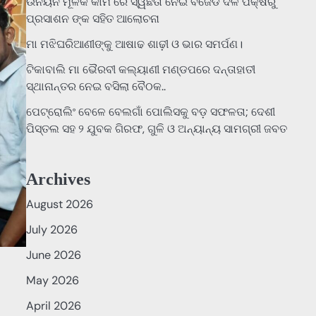
ଉନୟନ ମୂଳକ କାମ ରେ ସ୍ୱଛତା ନେଇ ବିଜେଡି ଦଳ ପକ୍ଷରୁ
ପ୍ରସାଶନ ଙ୍କ ସହିତ ଆଲୋଚନା
ମା ମଝିଘରିଆଣୀଙ୍କୁ ଆଷାଢ ଶାଢ଼ୀ ଓ ଭାର ସମର୍ପଣ।
ଟିକାବାଲି ମା ଭୈରବୀ କଲ୍ୟାଣୀ ମଣ୍ଡପରେ ଦନ୍ତାହାତୀ
ସ୍ଥାନାନ୍ତର ନେଇ ବସିଲା ବୈଠକ..
ପେଟ୍ରୋଲିଂ ବେଳେ ବେଲଗାଁ ପୋଲିସକୁ ବଡ଼ ସଫଳତା; ଦେଶୀ
ପିସ୍ତଲ ସହ ୨ ଯୁବକ ଗିରଫ, ଗୁଳି ଓ ଅନ୍ୟାନ୍ୟ ସାମଗ୍ରୀ ଜବତ
Archives
August 2026
July 2026
June 2026
May 2026
April 2026