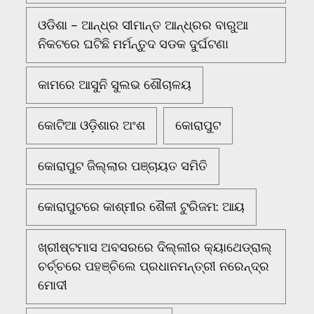
ଓଡିଶା - ଆନ୍ଧ୍ର ସୀମାନ୍ତ ଆନ୍ଧ୍ରର ବାରୁଆ
ନିକଟରେ ଘଟିଛି ମର୍ମନ୍ତୁଦ ସଡକ ଦୁର୍ଘଟଣା
କାମରେ ଆସୁନି ସୁଲଭ ଶୌଚାଳୟ
କୋଟିଆ ଓଡ଼ିଶାର ଅଂଶ
କୋରାପୁଟ
କୋରାପୁଟ ଜିଲ୍ଲାର ପଞ୍ଚାୟତ ସମିତି
କୋରାପୁଟରେ କାଶ୍ମୀର ଶୈଳୀ ଟୁରିଜମ: ଆୟ
ଖ୍ରୀଷ୍ଟମାସ ଅବସରରେ ଦିଲ୍ଲୀର କ୍ୟାଥେଡ୍ରାଲ୍
ଚର୍ଚ୍ଚରେ ପହଞ୍ଚିଲେ ପ୍ରଧାନମନ୍ତ୍ରୀ ନରେନ୍ଦ୍ର
ମୋଦୀ