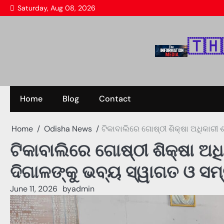
Skip
Saturday, Aug 08, 2026
to
content
🇹‌🇭‌
Home
Blog
Contact
Home
Odisha News
ଟିକାବାଲିରେ ଗୋଷ୍ଠୀ ଶିକ୍ଷା ଅଧିକାରୀ ଶ
ଟିକାବାଲିରେ ଗୋଷ୍ଠୀ ଶିକ୍ଷା ଅଧି
ଦିଗାଳଙ୍କୁ ଭବ୍ୟ ସ୍ୱାଗତ ଓ ସମ୍
June 11, 2026
by
admin