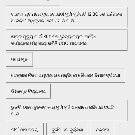
ଗାଇବା ଗ୍ରାମରେ ଦୁଇ ଗୋଷ୍ଠୀ ମୁହାଁ ମୁହିଁରାତି 12.30 ରେ ପହଁଚିଲେ
ଆରକ୍ଷୀ ଅଧିକ୍ଷକ ଏବଂ ଏସ ଡି ପି ଓ
ଛାତ୍ର ମୃତ୍ୟୁ ପାଇଁ KIIT ବିଶ୍ୱବିଦ୍ୟାଳୟର 'ଅବୈଧ
କାର୍ଯ୍ୟକଳାପ'କୁ ଦାୟୀ କରିଛି UGC ପ୍ୟାନେଲ
ଜଣେ ମୃତ
ଟେକ୍ସାସ ନିକଟ ସମୁଦ୍ରରେ ମେକ୍ସିକୋ ନୌସେନା ବିମାନ ଦୁର୍ଘଟଣା
ଡି)ଉଚ୍ଚ ବିଦ୍ୟାଳୟ
ଡୁଙ୍ଗି ଠାରେ ବୁଲେଟ କାର୍ ମୁହାଁ ମୁହିଁ ଧକ୍କାରେ ଜଳିଗଲା ଦୁଇଟି
ଗାଡି
ଦୀର୍ଘ ମାସ ବିତିଲା
ଦୁର୍ଗମ ରେ ଦୁର୍ଦ୍ଦଶା
ନକ୍ସଲ