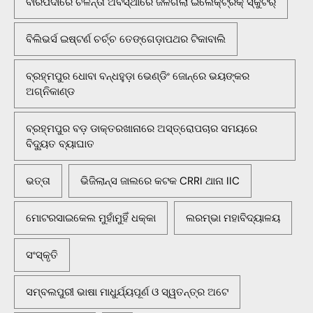
ବାରିପଦାରେ ଚଳନ୍ତା ଅବସ୍ଥାରେ ଜଳିଗଲା ଇଲେକ୍ଟ୍ରିକ୍ ସ୍କୁଟର୍
ବିଲିଭର୍ସ ଇଷ୍ଟର୍ଣ ଚର୍ଚ୍ଚ ତେଙ୍ଗେଡ଼ାପଥର ଟିକାବାଲି
ବ୍ରହ୍ମପୁର ଧୋବା ବନ୍ଧହୁଡ଼ା ଭେଣ୍ଡିଂ ଜୋନ୍‌ରେ ଭୟଙ୍କର
ଅଗ୍ନିକାଣ୍ଡ
ବ୍ରହ୍ମପୁର ବଡ଼ ଡାକ୍ତରଖାନାରେ ଅସ୍ତ୍ରୋପଚାର ସମୟରେ
ବିଦ୍ୟୁତ ବ୍ୟାଘାତ
ଭତ୍ତା
ଭିଜିଲାନ୍ସ ଜାଲରେ କଟକ CRRI ଥାନା IIC
ମୋଟରସାଇକେଲ ମୁହାଁମୁହିଁ ଧକ୍କା
ଲରମ୍ଭା ମହାବିଦ୍ୟାଳୟ
ସଂସ୍କୃତି
ସମ୍ବଲପୁରୀ ଭାଷା ମାଧୁର୍ଯ୍ୟପୂର୍ଣ ଓ ସ୍ୱତନ୍ତ୍ର ଅଟେ