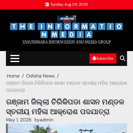
Skip
Sunday, Aug 09, 2026
to
content
‌
‌
V̲A̲S̲U̲N̲D̲H̲A̲R̲A̲ I̲N̲F̲O̲R̲M̲A̲T̲I̲O̲N̲ A̲N̲D̲ M̲E̲D̲I̲A̲ G̲R̲O̲U̲P̲
Subscribe
Home
Odisha News
ଗଞ୍ଜାମ ଜିଲ୍ଲା ଚିରିକିପଡା ଶାସନ ମଣ୍ଡଳ ସ୍ତରୀୟ ମହିଳା ଆକ୍ରୋଶ
ପଦଯାତ୍ରା
ଗଞ୍ଜାମ ଜିଲ୍ଲା ଚିରିକିପଡା ଶାସନ ମଣ୍ଡଳ
ସ୍ତରୀୟ ମହିଳା ଆକ୍ରୋଶ ପଦଯାତ୍ରା
May 1, 2026
by
admin