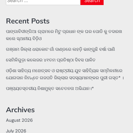
for:
Recent Posts
ପାଙ୍ଗାବିଦୀଙ୍ଗିଆ ଗ୍ରାମରେ ମିଟୁ ପ୍ରଧାନ ଙ୍କ ଘର ପୋଡି କୁ ତଦାରଖ
କଲେ ସ୍ଥାନୀୟ ବିଡ଼ିଓ
ଗଞ୍ଜାମ ଜିଲ୍ଲା ଧରାକୋଟ ଗାଁ ଦାଣ୍ଡରେ ଲହଡ଼ି ଭାଙ୍ଗୁଛି ବର୍ଷା ପାଣି
ସେମିଳିଗୁଡ଼ା କଲେଜର ୪୧ତମ ପ୍ରତିଷ୍ଠା ଦିବସ ପାଳିତ
ଓଡ଼ିଶା ସାହିତ୍ୟ ମହୋତ୍ସବ ଓ ରାଷ୍ଟ୍ରୀୟ ଯୁବ ସାହିତ୍ୟିକ ସମ୍ମିଳନୀରେ
ଯୋଗଦାନ ନିମନ୍ତେ ଗଜପତି ଜିଲ୍ଲାର ସଦସ୍ୟମାନଙ୍କର ପୁରୀ ଗସ୍ତ* ।
ପଞ୍ଚାୟତସ୍ତରୀୟ ନିଶାମୁକ୍ତ ସଚେତନତା ଅଭିଯାନ।*
Archives
August 2026
July 2026