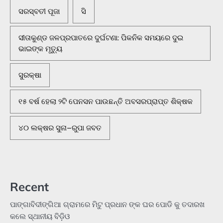
ସରସ୍ବତୀ ପୂଜା
ସି
ସୀତାକୁଣ୍ଡ ଜଳପ୍ରପାତରେ ଦୁର୍ଘଟଣା: ପିକନିକ ସମୟରେ ଦୁଇ
ଭାଇଙ୍କ ମୃତ୍ୟୁ
ସୁରକ୍ଷା
୧୫ ବର୍ଷ ହେଲା ୨ଟି ପେନସନ ପାଉଛନ୍ତି ଅବସରପ୍ରାପ୍ତ ଶିକ୍ଷକ
୪୦ ଲକ୍ଷର ସୁନା–ରୁପା ଜବତ
Recent
ପାଙ୍ଗାବିଦୀଙ୍ଗିଆ ଗ୍ରାମରେ ମିଟୁ ପ୍ରଧାନ ଙ୍କ ଘର ପୋଡି କୁ ତଦାରଖ
କଲେ ସ୍ଥାନୀୟ ବିଡ଼ିଓ