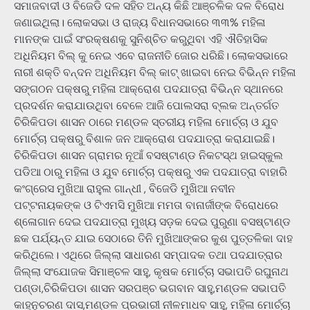
ସମାଜବାଦୀ ଓ ବିଜେଡି ଦଳ ସହିତ ଅନ୍ୟ କିଛି ଆଞ୍ଚଳିକ ଦଳ ବିରୋଧ
ଜଣାଇଥିଲା। ଲୋକସଭା ଓ ରାଜ୍ୟ ବିଧାନସଭାରେ ୩୩% ମହିଳା
ମାନଙ୍କ ପାଇଁ ସଂରକ୍ଷଣକୁ ସୁନିଶ୍ଚିତ କରୁଥିବା ଏହି ଐତିହାସିକ
ଅଧିନିୟମ ବିଲ୍ କୁ ନେଇ ଏବେ ରାଜନୀତି ଜୋର ଧରିଛି। ଲୋକସଭାରେ
ନାରୀ ଶକ୍ତି ବନ୍ଦନ ଅଧିନିୟମ ବିଲ୍ କାଟ୍ ଖାଇବା ନେଇ ବିଭିନ୍ନ ମହିଳା
ସଙ୍ଗଠନ ପକ୍ଷରୁ ମହିଳା ଆକ୍ରୋଶ ପଦଯାତ୍ରା ବିଭିନ୍ନ ସ୍ଥାନରେ
ପ୍ରଦର୍ଶନ କରାଯାଉଥିବା ବେଳେ ଆଜି ପୋଲସରା ବ୍ଲକ ଅନ୍ତର୍ଗତ
ଚିରିକିପଡା ଶାସନ ଠାରେ ମଣ୍ଡଳ ସ୍ତରୀୟ ମହିଳା ମୋର୍ଚ୍ଚା ଓ ଯୁବ
ମୋର୍ଚ୍ଚା ପକ୍ଷରୁ ବିଶାଳ ଜନ ଆକ୍ରୋଶ ପଦଯାତ୍ରା କରାଯାଇଛି।
ଚିରିକିପଡା ଶାସନ ଗ୍ରାମର ନୂଆଁ ବସଷ୍ଟାଣ୍ଡ ନିକଟସ୍ଥ ହାଇସ୍କୁଲ
ପଡିଆ ଠାରୁ ମହିଳା ଓ ଯୁବ ମୋର୍ଚ୍ଚା ପକ୍ଷରୁ ଏକ ପଦଯାତ୍ରା ବାହାରି
କଂଗ୍ରେସ ମୁଖିଆ ରାହୁଲ ଗାନ୍ଧୀ , ବିଜେଡି ମୁଖିଆ ନବୀନ
ପଟ୍ଟନାୟକଙ୍କ ଓ ଟିଏମସି ମୁଖିଆ ମମତା ବାନାର୍ଜୀଙ୍କ ବିରୋଧରେ
ଶ୍ଳୋଗାନ ଦେଇ ପଦଯାତ୍ରା ମୁଖ୍ୟ ସଡ଼କ ଦେଇ ପୁରୁଣା ବସଷ୍ଟାଣ୍ଡ
ଛକ ପର୍ଯ୍ୟନ୍ତ ଯାଇ ସେଠାରେ ତିନି ମୁଖିଆଙ୍କର କୁଶ ପୁତ୍ତଳିକା ଦାହ
କରିଥିଲେ। ଏଥିରେ ଜିଲ୍ଲା ସାଧାରଣ ସମ୍ପାଦକ ତଥା ପଦଯାତ୍ରାର
ଜିଲ୍ଲା ସଂଯୋଜକ ସିମାଞ୍ଚଳ ସାହୁ, କୃଷକ ମୋର୍ଚ୍ଚା ସଭାପତି ରଘୁନାଥ
ପଣ୍ଡା,ଚିରିକିପଡା ଶାସନ ସରପଞ୍ଚ ଭଗବାନ ସାହୁ,ମଣ୍ଡଳ ସଭାପତି
କାହ୍ନୁଚରଣ ଦାସ,ମଣ୍ଡଳ ପ୍ରଭାରୀ ନୀଳମାଧବ ସାହୁ, ମହିଳା ମୋର୍ଚ୍ଚା