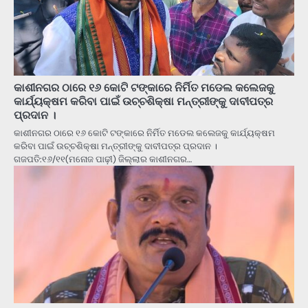
କାଶୀନଗର ଠାରେ ୧୬ କୋଟି ଟଙ୍କାରେ ନିର୍ମିତ ମଡେଲ କଲେଜକୁ
କାର୍ଯ୍ୟକ୍ଷମ କରିବା ପାଇଁ ଉଚ୍ଚଶିକ୍ଷା ମନ୍ତ୍ରୀଙ୍କୁ ଦାବୀପତ୍ର
ପ୍ରଦାନ ।
କାଶୀନଗର ଠାରେ ୧୬ କୋଟି ଟଙ୍କାରେ ନିର୍ମିତ ମଡେଲ କଲେଜକୁ କାର୍ଯ୍ୟକ୍ଷମ
କରିବା ପାଇଁ ଉଚ୍ଚଶିକ୍ଷା ମନ୍ତ୍ରୀଙ୍କୁ ଦାବୀପତ୍ର ପ୍ରଦାନ ।
ଗଜପତି:୧୬/୧୧(ମନୋଜ ପାଢ଼ୀ) ଜିଲ୍ଲାର କାଶୀନଗର…