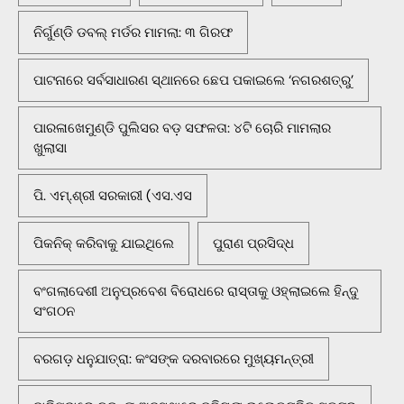
ନିର୍ଗୁଣ୍ଡି ଡବଲ୍ ମର୍ଡର ମାମଲା: ୩ ଗିରଫ
ପାଟନାରେ ସର୍ବସାଧାରଣ ସ୍ଥାନରେ ଛେପ ପକାଇଲେ ‘ନଗରଶତ୍ରୁ’
ପାରଳାଖେମୁଣ୍ଡି ପୁଲିସର ବଡ଼ ସଫଳତା: ୪ଟି ଚୋରି ମାମଲାର
ଖୁଲାସା
ପି. ଏମ୍.ଶ୍ରୀ ସରକାରୀ (ଏସ.ଏସ
ପିକନିକ୍‌ କରିବାକୁ ଯାଇଥିଲେ
ପୁରାଣ ପ୍ରସିଦ୍ଧ
ବଂଗଲାଦେଶୀ ଅନୁପ୍ରବେଶ ବିରୋଧରେ ରାସ୍ତାକୁ ଓହ୍ଲାଇଲେ ହିନ୍ଦୁ
ସଂଗଠନ
ବରଗଡ଼ ଧନୁଯାତ୍ରା: କଂସଙ୍କ ଦରବାରରେ ମୁଖ୍ୟମନ୍ତ୍ରୀ