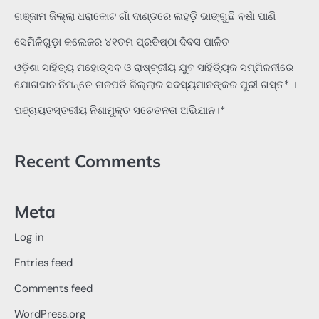
ଗଞ୍ଜାମ ଜିଲ୍ଲା ଧରାକୋଟ ଗାଁ ଦାଣ୍ଡରେ ଲହଡ଼ି ଭାଙ୍ଗୁଛି ବର୍ଷା ପାଣି
ସେମିଳିଗୁଡ଼ା କଲେଜର ୪୧ତମ ପ୍ରତିଷ୍ଠା ଦିବସ ପାଳିତ
ଓଡ଼ିଶା ସାହିତ୍ୟ ମହୋତ୍ସବ ଓ ରାଷ୍ଟ୍ରୀୟ ଯୁବ ସାହିତ୍ୟିକ ସମ୍ମିଳନୀରେ
ଯୋଗଦାନ ନିମନ୍ତେ ଗଜପତି ଜିଲ୍ଲାର ସଦସ୍ୟମାନଙ୍କର ପୁରୀ ଗସ୍ତ* ।
ପଞ୍ଚାୟତସ୍ତରୀୟ ନିଶାମୁକ୍ତ ସଚେତନତା ଅଭିଯାନ।*
Recent Comments
Meta
Log in
Entries feed
Comments feed
WordPress.org