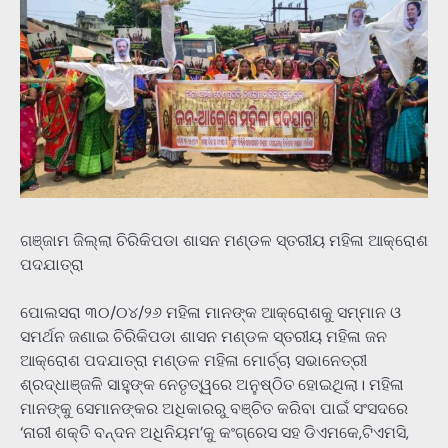
ଗଞ୍ଜାମ ଜିଲ୍ଲା ଚିରିକିପଡା ଶାସନ ମଣ୍ଡଳ ସ୍ତରୀୟ ମହିଳା ଆକ୍ରୋଶ
ପଦଯାତ୍ରା
ପୋଲସରା ୩୦/୦୪/୨୬ ମହିଳା ମାନଙ୍କ ଆକ୍ରୋଶକୁ ସମ୍ମାନ ଓ
ସମର୍ଥନ ଜଣାଇ ଚିରିକିପଡା ଶାସନ ମଣ୍ଡଳ ସ୍ତରୀୟ ମହିଳା ଜନ
ଆକ୍ରୋଶ ପଦଯାତ୍ରା ମଣ୍ଡଳ ମହିଳା ମୋର୍ଚ୍ଚା ସଭାନେତ୍ରୀ
ଶ୍ରଦ୍ଧାଞ୍ଜଳି ସାହୁଙ୍କ ନେତୃତ୍ୱରେ ଅନୁଷ୍ଠିତ ହୋଇଥିଲା। ମହିଳା
ମାନଙ୍କୁ ସେମାନଙ୍କର ଅଧିକାରରୁ ବଞ୍ଚିତ କରିବା ପାଇଁ ସଂସଦରେ
‘ନାରୀ ଶକ୍ତି ବନ୍ଦନ ଅଧିନିୟମ’କୁ କଂଗ୍ରେସ ସହ ଡିଏମକେ,ଟିଏମସି,