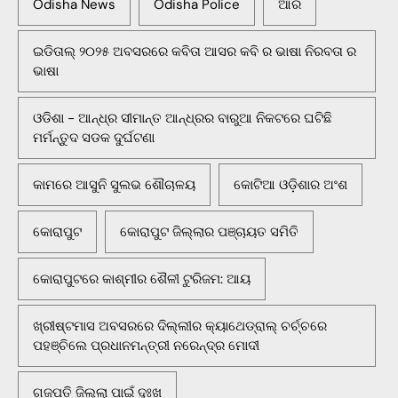
Odisha News
Odisha Police
ଆର
ଇଡିତାଲ୍ ୨୦୨୫ ଅବସରରେ କବିତା ଆସର କବି ର ଭାଷା ନିରବତା ର
ଭାଷା
ଓଡିଶା - ଆନ୍ଧ୍ର ସୀମାନ୍ତ ଆନ୍ଧ୍ରର ବାରୁଆ ନିକଟରେ ଘଟିଛି
ମର୍ମନ୍ତୁଦ ସଡକ ଦୁର୍ଘଟଣା
କାମରେ ଆସୁନି ସୁଲଭ ଶୌଚାଳୟ
କୋଟିଆ ଓଡ଼ିଶାର ଅଂଶ
କୋରାପୁଟ
କୋରାପୁଟ ଜିଲ୍ଲାର ପଞ୍ଚାୟତ ସମିତି
କୋରାପୁଟରେ କାଶ୍ମୀର ଶୈଳୀ ଟୁରିଜମ: ଆୟ
ଖ୍ରୀଷ୍ଟମାସ ଅବସରରେ ଦିଲ୍ଲୀର କ୍ୟାଥେଡ୍ରାଲ୍ ଚର୍ଚ୍ଚରେ
ପହଞ୍ଚିଲେ ପ୍ରଧାନମନ୍ତ୍ରୀ ନରେନ୍ଦ୍ର ମୋଦୀ
ଗଜପତି ଜିଲ୍ଲା ପାଇଁ ଦୁଃଖ