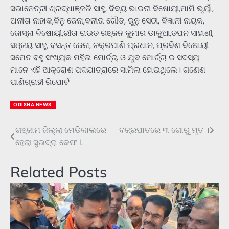
ସଭାନେତ୍ରୀ ଶ୍ରଦ୍ଧାଞ୍ଜଳି ସାହୁ, ଦିବ୍ୟ ଭାରତୀ ବିଷୋୟୀ,ମାମି ଭୂୟାଁ,
ଅନୀତା ନାହାକ,ବିନୁ ଜେନା,ବନୀତା ଗୌଡ, ରୁନୁ ସେଠୀ, ବିଜ୍ଞାନୀ ନାୟକ,
ଜୋସ୍ନା ବିଷୋୟୀ,ରୀତା ରାଉତ ରଞ୍ଜନ କୁମାର ଡାକୁଆ,ତପନ ସାହାଣୀ,
ସଞ୍ଜୟ ସାହୁ, ବସନ୍ତ ଜେନା, ଚକ୍ରପାଣି ପ୍ରଧାନ, ପ୍ରବିଣ ବିଷୋୟୀ
ସମେତ ବହୁ ସଂଖ୍ୟକ ମହିଳା ମୋର୍ଚ୍ଚା ଓ ଯୁବ ମୋର୍ଚ୍ଚା ର ସଦସ୍ୟ
ମାନେ ଏହି ଆକ୍ରୋଶ ପଦଯାତ୍ରାରେ ସାମିଲ ହୋଇଥିଲେ। ଗଣେଶ
ପାଣିଗ୍ରାହୀ ରିପୋର୍ଟ
ODISHA NEWS
ଗଞ୍ଜାମ ଜିଲ୍ଲା ମେଡିକାଲରେ
ବଜ୍ରପାତରେ ୩ ଗୋରୁ ମୃତ ।
Post
ହେଲା ସୁଭଦ୍ରା କେଫ l.
navigation
Related Posts