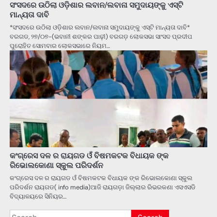
ସଂସଦରେ ଉଠିଲା ଓଡ଼ିଶାର ଲବାନ/ଲବାନା ସମୁଦାୟଙ୍କୁ ଏସ୍‌ଟି
ମାନ୍ୟତା ଦାବି
*ସଂସଦରେ ଉଠିଲା ଓଡ଼ିଶାର ଲବାନ/ଲବାନା ସମୁଦାୟଙ୍କୁ ଏସ୍‌ଟି ମାନ୍ୟତା ଦାବି*
ବରଗଡ, ୨୭/୦୭-(ଭବାନୀ ଶଙ୍କର ପାଢ଼ୀ) ବରଗଡ଼ ଲୋକସଭା ସାଂସଦ ପ୍ରଦୀପ
ପୁରୋହିତ ସୋମବାର ଲୋକସଭାରେ ନିୟମ…
କଂଗ୍ରେସ ଦଳ ର ରାୟଗଡ ଓଁ ବିଷମକଟକ ବିଧାୟକ ଙ୍କ
ରିଭୋଲକୋଣା ସ୍କୁଲ ପରିଦର୍ଶନ
କଂଗ୍ରେସ ଦଳ ର ରାୟଗଡ ଓଁ ବିଷମକଟକ ବିଧାୟକ ଙ୍କ ରିଭୋଲକୋଣା ସ୍କୁଲ
ପରିଦର୍ଶନ ରାୟଗଡ( info media)ଆଜି ରାୟଗଡ଼ା ଜିଲ୍ଲାର ରିଭରକଣା ଏସଏସଡି
ବିଦ୍ୟାଳୟରେ ସିନିୟର…
Search