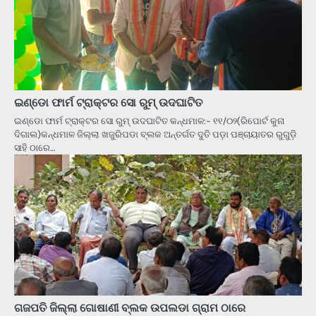
ଇଣ୍ଡୋ ଫାର୍ମ ଟ୍ରାକ୍ଟର ସୋ ରୁମ୍ ଉଦଘାଟିତ
ଇଣ୍ଡୋ ଫାର୍ମ ଟ୍ରାକ୍ଟର ସୋ ରୁମ୍ ଉଦଘାଟିତ କନ୍ଧମାଳ:- ୧୧/୦୨(ରିପୋର୍ଟ କୁନା
ଦିଗାଲ)କନ୍ଧମାଳ ଜିଲ୍ଲା ଖଜୁରିପଡା ବ୍ଲକ ଅନ୍ତର୍ଗତ ଦୁତି ପଡ଼ା ପଞ୍ଚାୟାତର ରୁଗୁଡ଼ି
ସାହି ଠାରେ…
ଗଜପତି ଜିଲ୍ଲା ଗୋଷାଣୀ ବ୍ଲକ ଉପଲଡା ଗ୍ରାମ ଠାରେ