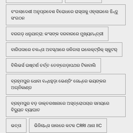
ବଂଗଲାଦେଶୀ ଅନୁପ୍ରବେଶ ବିରୋଧରେ ରାସ୍ତାକୁ ଓହ୍ଲାଇଲେ ହିନ୍ଦୁ
ସଂଗଠନ
ବରଗଡ଼ ଧନୁଯାତ୍ରା: କଂସଙ୍କ ଦରବାରରେ ମୁଖ୍ୟମନ୍ତ୍ରୀ
ବାରିପଦାରେ ଚଳନ୍ତା ଅବସ୍ଥାରେ ଜଳିଗଲା ଇଲେକ୍ଟ୍ରିକ୍ ସ୍କୁଟର୍
ବିଲିଭର୍ସ ଇଷ୍ଟର୍ଣ ଚର୍ଚ୍ଚ ତେଙ୍ଗେଡ଼ାପଥର ଟିକାବାଲି
ବ୍ରହ୍ମପୁର ଧୋବା ବନ୍ଧହୁଡ଼ା ଭେଣ୍ଡିଂ ଜୋନ୍‌ରେ ଭୟଙ୍କର
ଅଗ୍ନିକାଣ୍ଡ
ବ୍ରହ୍ମପୁର ବଡ଼ ଡାକ୍ତରଖାନାରେ ଅସ୍ତ୍ରୋପଚାର ସମୟରେ
ବିଦ୍ୟୁତ ବ୍ୟାଘାତ
ଭତ୍ତା
ଭିଜିଲାନ୍ସ ଜାଲରେ କଟକ CRRI ଥାନା IIC