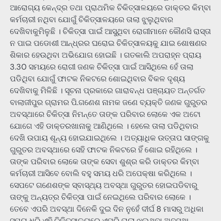
ଆରୋଗ୍ୟ କେନ୍ଦ୍ର ତଥା ପ୍ରାଥମିକ ଚିକିତ୍ସାଳୟରେ ଡାକ୍ତର କିମ୍ବା
କର୍ମଚାରୀ ନଥିବା ଯୋଗୁଁ ଚିକିତ୍ସାଳୟରେ ତାଲା ଝୁଲୁଥିବାର
ଦେଖିବାକୁମିଳୁଛି । ଚିକିତ୍ସା ପାଇଁ ଆସୁଥିବା ରୋଗୀମାନେ କୌଣସି ରାସ୍ତା
ନ ପାଇ ପଡୋଶୀ ଆନ୍ଧ୍ରର ଘରୋଇ ଚିକିତ୍ସାଳୟକୁ ଯାଇ ଶୋଷଣର
ଶିକାର ହେଉଥିବା ଅଭିଯୋଗ ହୋଇଛି । ଗତକାଲି ଅପରାହ୍ନ ପ୍ରାୟ
3.30 ସମୟରେ ରୋଗୀ ଜଣକ ଚିକିତ୍ସା ପାଇଁ ଆସିଥିଲେ ହେଁ ତାଲା
ପଡିଥିବା ଯୋଗୁଁ ଫାଟକ ନିକଟରେ ଶୋଇଥିବାର ବିକଳ ଦୃଶ୍ୟ
ଦେଖିବାକୁ ମିଳିଛି । ସୂଚନା ପ୍ରକାରେ ଗାରାବନ୍ଧ ପଞ୍ଚାୟତ ଅନ୍ତର୍ଗତ
ବାଲାଜୀପୁର ଗ୍ରାମର ପି.ଗଣେଶ ନାମକ ଜଣେ ବ୍ୟକ୍ତି ଜଣକ ଗୁରୁତର
ଅବସ୍ଥାରେ ଚିକିତ୍ସା ନିମନ୍ତେ ତାଙ୍କ ପରିବାର ଲୋକେ ଏକ ଅଟୋ
ଯୋଗେ ଏହି ଡାକ୍ତରଖାନାକୁ ଆଣିଥିଲେ । ହେଲେ ତାଲା ପଡିଥିବାର
ଦେଖି ଉପାୟ ଶୂନ୍ୟ ହୋଇଯାଇଥିଲେ । ଅତ୍ୟାଧିକ ଉତ୍ତାପ ସାଙ୍ଗକୁ
ଗୁରୁତର ଅବସ୍ଥାରେ ସେହି ଫାଟକ ନିକଟରେ ହିଁ ଶୋଇ ରହିଥିଲେ ।
ତାଙ୍କ ପରିବାର ଲୋକେ ତାଙ୍କ ସେବା ଶୁଶ୍ର କରି ଡାକ୍ତର କିମ୍ବା
କର୍ମଚାରୀ ଆସିବେ ବୋଲି ବହୁ ସମୟ ଧରି ଅପେକ୍ଷା କରିଥିଲେ ।
ସେପଟେ ଗଣେଶଙ୍କ ସ୍ବାସ୍ଥ୍ୟ ଅବସ୍ଥା ଗୁରୁତର ହୋଇପଡିବାରୁ
ତାଙ୍କୁ ଅନ୍ୟତ୍ର ଚିକିତ୍ସା ପାଇଁ ନେଇଥିଲେ ପରିବାର ଲୋକେ ।
ତେବେ ଏପରି ଅବସ୍ଥା ଦିନେକି ଦୁଇ ଦିନ ନୁହେଁ ଦୀର୍ଘ 8 ମାସରୁ ଅଧିକା
ସମୟ ଧରି ଏହି ଚିକିତ୍ସାଳୟରେ ଏପରି ତାଲା ଝୁଲୁଥିବା ଅବସ୍ଥା