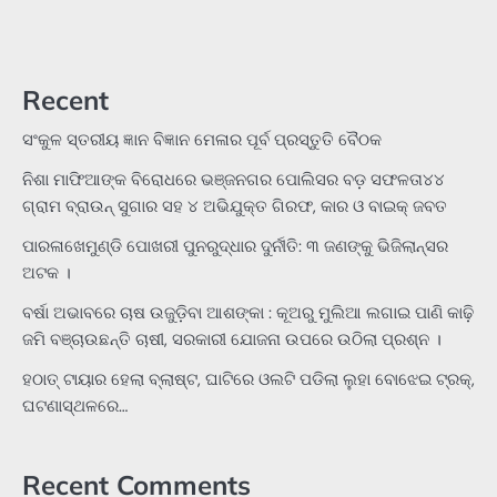
Recent
ସଂକୁଳ ସ୍ତରୀୟ ଜ୍ଞାନ ବିଜ୍ଞାନ ମେଳାର ପୂର୍ବ ପ୍ରସ୍ତୁତି ବୈଠକ
ନିଶା ମାଫିଆଙ୍କ ବିରୋଧରେ ଭଞ୍ଜନଗର ପୋଲିସର ବଡ଼ ସଫଳତା୪୪
ଗ୍ରାମ ବ୍ରାଉନ୍ ସୁଗାର ସହ ୪ ଅଭିଯୁକ୍ତ ଗିରଫ, କାର ଓ ବାଇକ୍ ଜବତ
ପାରଳାଖେମୁଣ୍ଡି ପୋଖରୀ ପୁନରୁଦ୍ଧାର ଦୁର୍ନୀତି: ୩ ଜଣଙ୍କୁ ଭିଜିଲାନ୍ସର
ଅଟକ ।
ବର୍ଷା ଅଭାବରେ ଚାଷ ଉଜୁଡ଼ିବା ଆଶଙ୍କା : କୂଅରୁ ମୁଲିଆ ଲଗାଇ ପାଣି କାଢ଼ି
ଜମି ବଞ୍ଚାଉଛନ୍ତି ଚାଷୀ, ସରକାରୀ ଯୋଜନା ଉପରେ ଉଠିଲା ପ୍ରଶ୍ନ ।
ହଠାତ୍‌ ଟାୟାର ହେଲା ବ୍ଲାଷ୍ଟ, ଘାଟିରେ ଓଲଟି ପଡିଲା ଲୁହା ବୋଝେଇ ଟ୍ରକ୍‌,
ଘଟଣାସ୍ଥଳରେ…
Recent Comments