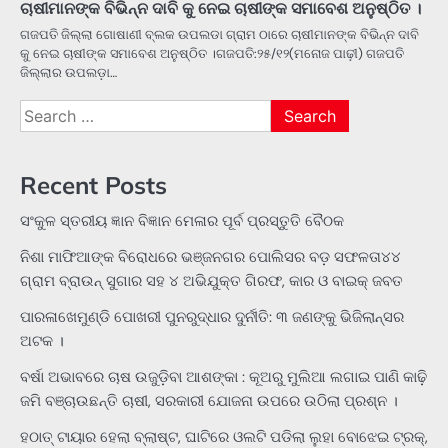
ଚାଷୀମାନଙ୍କ ବିଭିନ୍ନ ଦାବି କୁ ନେଇ ଚାଷୀଙ୍କ ସମାବେଶ ଅନୁଷ୍ଠିତ ।
ଗଜପତି ଜିଲ୍ଲା ଗୋଷାଣୀ ବ୍ଲକ ଉପଲଡା ଗ୍ରାମ ଠାରେ ଚାଷୀମାନଙ୍କ ବିଭିନ୍ନ ଦାବି
କୁ ନେଇ ଚାଷୀଙ୍କ ସମାବେଶ ଅନୁଷ୍ଠିତ ।ଗଜପତି:୨୫/୧୨(ମନୋଜ ପାଢ଼ୀ) ଗଜପତି
ଜିଲ୍ଲାର ଉପଲଡ଼ା…
Search
for:
Recent Posts
ସଂକୁଳ ସ୍ତରୀୟ ଜ୍ଞାନ ବିଜ୍ଞାନ ମେଳାର ପୂର୍ବ ପ୍ରସ୍ତୁତି ବୈଠକ
ନିଶା ମାଫିଆଙ୍କ ବିରୋଧରେ ଭଞ୍ଜନଗର ପୋଲିସର ବଡ଼ ସଫଳତା୪୪
ଗ୍ରାମ ବ୍ରାଉନ୍ ସୁଗାର ସହ ୪ ଅଭିଯୁକ୍ତ ଗିରଫ, କାର ଓ ବାଇକ୍ ଜବତ
ପାରଳାଖେମୁଣ୍ଡି ପୋଖରୀ ପୁନରୁଦ୍ଧାର ଦୁର୍ନୀତି: ୩ ଜଣଙ୍କୁ ଭିଜିଲାନ୍ସର
ଅଟକ ।
ବର୍ଷା ଅଭାବରେ ଚାଷ ଉଜୁଡ଼ିବା ଆଶଙ୍କା : କୂଅରୁ ମୁଲିଆ ଲଗାଇ ପାଣି କାଢ଼ି
ଜମି ବଞ୍ଚାଉଛନ୍ତି ଚାଷୀ, ସରକାରୀ ଯୋଜନା ଉପରେ ଉଠିଲା ପ୍ରଶ୍ନ ।
ହଠାତ୍‌ ଟାୟାର ହେଲା ବ୍ଲାଷ୍ଟ, ଘାଟିରେ ଓଲଟି ପଡିଲା ଲୁହା ବୋଝେଇ ଟ୍ରକ୍‌,