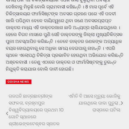
ଦେଖିବାକୁ ମିଳୁଛି ବୋଲି ଗ୍ରାମବାସୀ କହିଛନ୍ତି । 8 ମାସ ପୂର୍ବେ ଏହି
ଚିକିତ୍ସାଳୟର ଫାର୍ମାସିଷ୍ଟଙ୍କ ଅବସର ଗ୍ରହଣ ପରେ ଏହି ପଦବୀ
ଖାଲି ପଡିଥିବା ବେଳେ ଦାୟିତ୍ୱରେ ଥିବା ଜଣେ ଅବସରପ୍ରାପ୍ତ
ଡାକ୍ତର ମଧ୍ୟ ଏହି ଡାକ୍ତରଖାନା ଛାଡି ଅନ୍ୟତ୍ର ଚାଲିଯାଇଥିଲେ ।
ହେଲେ ବିଗତ ମାସରେ ପୁଣି ସେହି ଡାକ୍ତରଙ୍କୁ ଜିଲ୍ଲା ମୁଖ୍ୟଚିକିତ୍ସକ
ପୁନଃ ଅବସ୍ଥାପିତ କରିଛନ୍ତି । ତେବେ ଡାକ୍ତର ଜଣକଙ୍କ ଅତ୍ୟାଧିକ
ବୟସ ହୋଇଥିବାରୁ ସେ ଅଧିକା ସମୟ ଦେଇପାରୁ ନାହାନ୍ତି । ଏପରି
ସ୍ଥଳେ ଏଲୋପଥି ଚିକିତ୍ସା ପ୍ରଭାବିତ ହେଉଥିବା ଅଭିଯୋଗ କରିଛନ୍ତି
ଅଞ୍ଚଳବାସୀ । ତେଣୁ ଏଠାରେ ଡାକ୍ତର ଓ ଫାର୍ମାସିଷ୍ଟଙ୍କୁ ତୁରନ୍ତ
ନିଯୁକ୍ତି କରାଯାଉ ବୋଲି ଦାବୀ ହୋଇଛି।
ODISHA NEWS
ଗଜପତି ଛାତ୍ରଛାତ୍ରୀଙ୍କ
ଏମିତି ବି ଆସେ ମୃତ୍ୟୁ: ଭୋଜିକୁ
Post
ସଫଳତା, ବ୍ରହ୍ମପୁର
ଯାଉଥିଲେ ଦାଦା ପୁତୁରା ,
navigation
ବିଶ୍ୱବିଦ୍ୟାଳୟରେ ପ୍ରଥମ 10
ରାସ୍ତାରେ ଘଟିଲା
ଗୋଟି ସ୍ଥାନରେ
ଶ୍ରୀଭେଙ୍କଟେଶ୍ଵର ସ୍ନାତକ