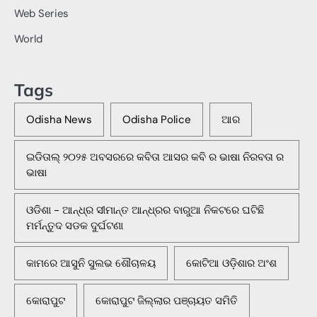
Web Series
World
Tags
Odisha News
Odisha Police
ଆର
ଇଡିତାଲ୍ ୨୦୨୫ ଅବସରରେ କବିତା ଆସର କବି ର ଭାଷା ନିରବତା ର
ଭାଷା
ଓଡିଶା - ଆନ୍ଧ୍ର ସୀମାନ୍ତ ଆନ୍ଧ୍ରର ବାରୁଆ ନିକଟରେ ଘଟିଛି
ମର୍ମନ୍ତୁଦ ସଡକ ଦୁର୍ଘଟଣା
କାମରେ ଆସୁନି ସୁଲଭ ଶୌଚାଳୟ
କୋଟିଆ ଓଡ଼ିଶାର ଅଂଶ
କୋରାପୁଟ
କୋରାପୁଟ ଜିଲ୍ଲାର ପଞ୍ଚାୟତ ସମିତି