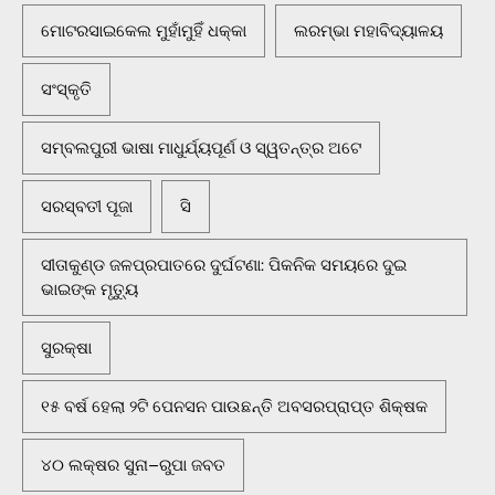
ମୋଟରସାଇକେଲ ମୁହାଁମୁହିଁ ଧକ୍କା
ଲରମ୍ଭା ମହାବିଦ୍ୟାଳୟ
ସଂସ୍କୃତି
ସମ୍ବଲପୁରୀ ଭାଷା ମାଧୁର୍ଯ୍ୟପୂର୍ଣ ଓ ସ୍ୱତନ୍ତ୍ର ଅଟେ
ସରସ୍ବତୀ ପୂଜା
ସି
ସୀତାକୁଣ୍ଡ ଜଳପ୍ରପାତରେ ଦୁର୍ଘଟଣା: ପିକନିକ ସମୟରେ ଦୁଇ
ଭାଇଙ୍କ ମୃତ୍ୟୁ
ସୁରକ୍ଷା
୧୫ ବର୍ଷ ହେଲା ୨ଟି ପେନସନ ପାଉଛନ୍ତି ଅବସରପ୍ରାପ୍ତ ଶିକ୍ଷକ
୪୦ ଲକ୍ଷର ସୁନା–ରୁପା ଜବତ