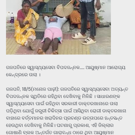
ଗଜପତିରେ ସ୍ୱାସ୍ଥ୍ୟସେବା ବିପଦଜନ୍ନକ….. ଆୟୁଷ୍ମାନ ଆରୋଗ୍ୟ
କେନ୍ଦ୍ରରେ ତାଲା ।
ଗଜପତି, 18/5(ମନୋଜ ପାଢ଼ୀ): ଗଜପତିରେ ସ୍ୱାସ୍ଥ୍ୟସେବା ଅତ୍ୟନ୍ତ
ବିପଦଜନ୍ନକ ସ୍ଥିତିରେ ରହିଥିବା ଦେଖିବାକୁ ମିଳିଛି । ସାଧାରଣଙ୍କ
ସ୍ୱାସ୍ଥ୍ୟସେବା ପାଇଁ ରହିଥିବା ସରକାରୀ ଡାକ୍ତରଖାନାରେ ତାଲା
ପଡ଼ିଥିବା ଯୋଗୁଁ ଜରୁରୀ ଚିକିତ୍ସା ପାଇଁ ଆସିଥିବା ରୋଗୀ ଡାକ୍ତରଖାନା
ବାହାରେ ବର୍ତ୍ତମାନର ଖରାଦିନର ପ୍ରଚଣ୍ଡ ଉତ୍ତାପରେ ହନ୍ତସନ୍ତ
ହେଉଥିବା ଦେଖିବାକୁ ମିଳିଛି। ଘଟଣାରୁ ପ୍ରକାଶ, ଏହି ଜିଲ୍ଲାର
ଗୋଷାଣି ବ୍ଲକ ଅନ୍ତର୍ଗତ ଗାରାବନ୍ଧ ଠାରେ ଥିବା ଆୟୁଷ୍ମାନ