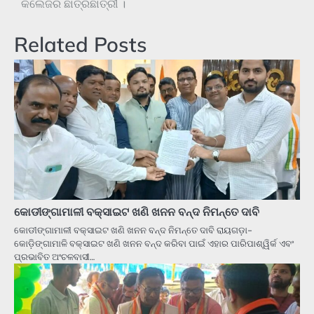
କଲେଜର ଛାତ୍ରଛାତ୍ରୀ ।
Related Posts
କୋଡୀଙ୍ଗାମାଳୀ ବକ୍ସାଇଟ ଖଣି ଖନନ ବନ୍ଦ ନିମନ୍ତେ ଦାବି
କୋଡୀଙ୍ଗାମାଳୀ ବକ୍ସାଇଟ ଖଣି ଖନନ ବନ୍ଦ ନିମନ୍ତେ ଦାବି ରାୟଗଡ଼ା-
କୋଡ଼ିଙ୍ଗାମାଳି ବକ୍ସାଇଟ ଖଣି ଖନନ ବନ୍ଦ କରିବା ପାଇଁ ଏହାର ପାରିପାଶ୍ୱିର୍କ ଏବଂ
ପ୍ରଭାବିତ ଅଂଚଳବାସୀ…