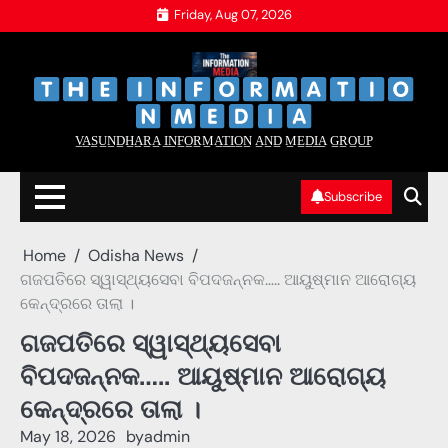
Skip
Friday, Aug 07, 2026
to
content
‌
‌
V̲A̲S̲U̲N̲D̲H̲A̲R̲A̲ I̲N̲F̲O̲R̲M̲A̲T̲I̲O̲N̲ A̲N̲D̲ M̲E̲D̲I̲A̲ G̲R̲O̲U̲P̲
Subscribe
Home
Odisha News
ଗଜପତିରେ ସ୍ୱାସ୍ଥ୍ୟସେବା ବିପଦଜନ୍ନକ….. ଆୟୁଷ୍ମାନ ଆରୋଗ୍ୟ
କେନ୍ଦ୍ରରେ ତାଲା ।
ଗଜପତିରେ ସ୍ୱାସ୍ଥ୍ୟସେବା
ବିପଦଜନ୍ନକ….. ଆୟୁଷ୍ମାନ ଆରୋଗ୍ୟ
କେନ୍ଦ୍ରରେ ତାଲା ।
May 18, 2026
by
admin