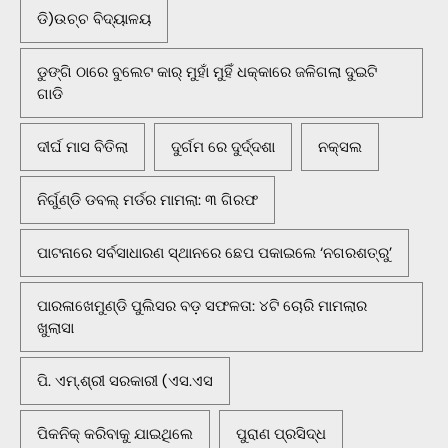
ଡି)ଉଚ୍ଚ ବିଦ୍ୟାଳୟ
ଡୁଙ୍ଗି ଠାରେ ବୁଲେଟ କାର୍ ମୁହାଁ ମୁହିଁ ଧକ୍କାରେ ଜଳିଗଲା ଦୁଇଟି
ଗାଡି
ଦୀର୍ଘ ମାସ ବିତିଲା
ଦୁର୍ଗମ ରେ ଦୁର୍ଦ୍ଦଶା
ନକ୍ସଲ
ନିର୍ଗୁଣ୍ଡି ଡବଲ୍ ମର୍ଡର ମାମଲା: ୩ ଗିରଫ
ପାଟନାରେ ସର୍ବସାଧାରଣ ସ୍ଥାନରେ ଛେପ ପକାଇଲେ ‘ନଗରଶତ୍ରୁ’
ପାରଳାଖେମୁଣ୍ଡି ପୁଲିସର ବଡ଼ ସଫଳତା: ୪ଟି ଚୋରି ମାମଲାର
ଖୁଲାସା
ପି. ଏମ୍.ଶ୍ରୀ ସରକାରୀ (ଏସ.ଏସ
ପିକନିକ୍‌ କରିବାକୁ ଯାଇଥିଲେ
ପୁରାଣ ପ୍ରସିଦ୍ଧ