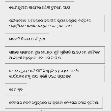
କୋରାପୁଟରେ କାଶ୍ମୀର ଶୈଳୀ ଟୁରିଜମ: ଆୟ
ଖ୍ରୀଷ୍ଟମାସ ଅବସରରେ ଦିଲ୍ଲୀର କ୍ୟାଥେଡ୍ରାଲ୍ ଚର୍ଚ୍ଚରେ
ପହଞ୍ଚିଲେ ପ୍ରଧାନମନ୍ତ୍ରୀ ନରେନ୍ଦ୍ର ମୋଦୀ
ଗଜପତି ଜିଲ୍ଲା ପାଇଁ ଦୁଃଖ
ଗାଇବା ଗ୍ରାମରେ ଦୁଇ ଗୋଷ୍ଠୀ ମୁହାଁ ମୁହିଁରାତି 12.30 ରେ ପହଁଚିଲେ
ଆରକ୍ଷୀ ଅଧିକ୍ଷକ ଏବଂ ଏସ ଡି ପି ଓ
ଛାତ୍ର ମୃତ୍ୟୁ ପାଇଁ KIIT ବିଶ୍ୱବିଦ୍ୟାଳୟର 'ଅବୈଧ
କାର୍ଯ୍ୟକଳାପ'କୁ ଦାୟୀ କରିଛି UGC ପ୍ୟାନେଲ
ଜଣେ ମୃତ
ଟେକ୍ସାସ ନିକଟ ସମୁଦ୍ରରେ ମେକ୍ସିକୋ ନୌସେନା ବିମାନ ଦୁର୍ଘଟଣା