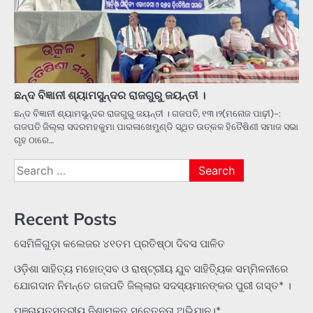
ଛନ୍ଦ ବିଜ୍ଞାନୀ ଶ୍ୟାମସୁନ୍ଦର ରାଜଗୁରୁ ଜୟନ୍ତୀ ।
ଛନ୍ଦ ବିଜ୍ଞାନୀ ଶ୍ୟାମସୁନ୍ଦର ରାଜଗୁରୁ ଜୟନ୍ତୀ । ଗଜପତି, ୧୩।୨(ମନୋଜ ପାଢ଼ୀ)-:
ଗଜପତି ଜିଲ୍ଲା ସଦରମହକୁମା ପାରଳାଖେମୁଣ୍ଡି ସ୍ଥିତ ଉତ୍କଳ ହିତୈଷିଣୀ ସମାଜ ସଭା
ଗୃହ ଠାରେ…
Search
for:
Recent Posts
ସେମିଳିଗୁଡ଼ା କଲେଜର ୪୧ତମ ପ୍ରତିଷ୍ଠା ଦିବସ ପାଳିତ
ଓଡ଼ିଶା ସାହିତ୍ୟ ମହୋତ୍ସବ ଓ ରାଷ୍ଟ୍ରୀୟ ଯୁବ ସାହିତ୍ୟିକ ସମ୍ମିଳନୀରେ
ଯୋଗଦାନ ନିମନ୍ତେ ଗଜପତି ଜିଲ୍ଲାର ସଦସ୍ୟମାନଙ୍କର ପୁରୀ ଗସ୍ତ* ।
ପଞ୍ଚାୟତସ୍ତରୀୟ ନିଶାମୁକ୍ତ ସଚେତନତା ଅଭିଯାନ।*