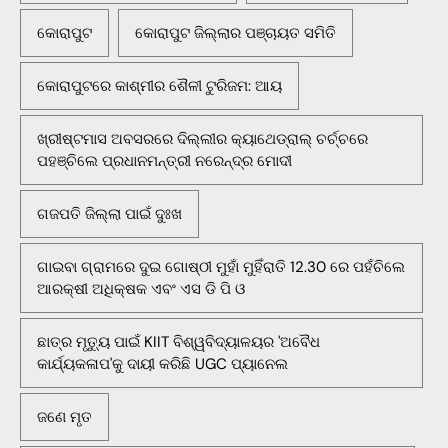
କୋରାପୁଟ
କୋରାପୁଟ ଜିଲ୍ଲାର ପଞ୍ଚାୟତ ସମିତି
କୋରାପୁଟରେ କାଶ୍ମୀର ଶୈଳୀ ଟୁରିଜମ: ଆୟ
ଖ୍ରୀଷ୍ଟମାସ ଅବସରରେ ଦିଲ୍ଲୀର କ୍ୟାଥେଡ୍ରାଲ୍ ଚର୍ଚ୍ଚରେ
ପହଞ୍ଚିଲେ ପ୍ରଧାନମନ୍ତ୍ରୀ ନରେନ୍ଦ୍ର ମୋଦୀ
ଗଜପତି ଜିଲ୍ଲା ପାଇଁ ଦୁଃଖ
ଗାଇବା ଗ୍ରାମରେ ଦୁଇ ଗୋଷ୍ଠୀ ମୁହାଁ ମୁହିଁରାତି 12.30 ରେ ପହଁଚିଲେ
ଆରକ୍ଷୀ ଅଧିକ୍ଷକ ଏବଂ ଏସ ଡି ପି ଓ
ଛାତ୍ର ମୃତ୍ୟୁ ପାଇଁ KIIT ବିଶ୍ୱବିଦ୍ୟାଳୟର 'ଅବୈଧ
କାର୍ଯ୍ୟକଳାପ'କୁ ଦାୟୀ କରିଛି UGC ପ୍ୟାନେଲ
ଜଣେ ମୃତ