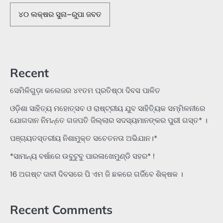
୪୦ ଲକ୍ଷର ସୁନା–ରୁପା ଜବତ
Recent
ସେମିଳିଗୁଡ଼ା କଲେଜର ୪୧ତମ ପ୍ରତିଷ୍ଠା ଦିବସ ପାଳିତ
ଓଡ଼ିଶା ସାହିତ୍ୟ ମହୋତ୍ସବ ଓ ରାଷ୍ଟ୍ରୀୟ ଯୁବ ସାହିତ୍ୟିକ ସମ୍ମିଳନୀରେ
ଯୋଗଦାନ ନିମନ୍ତେ ଗଜପତି ଜିଲ୍ଲାର ସଦସ୍ୟମାନଙ୍କର ପୁରୀ ଗସ୍ତ* ।
ପଞ୍ଚାୟତସ୍ତରୀୟ ନିଶାମୁକ୍ତ ସଚେତନତା ଅଭିଯାନ।*
*ସାମାନ୍ୟ ବର୍ଷାରେ ଉବୁଟୁବୁ ପାରଳାଖେମୁଣ୍ଡି ସହର* !
16 ଅଗଷ୍ଟ ଦାବୀ ଦିବସରେ ପି ଏମ ଜି ଛକରେ ଗର୍ଜିବେ ଶିକ୍ଷକ ।
Recent Comments