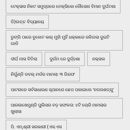
ଟେକ୍ସାସ ନିକଟ ସମୁଦ୍ରରେ ମେକ୍ସିକୋ ନୌସେନା ବିମାନ ଦୁର୍ଘଟଣା
ଡି)ଉଚ୍ଚ ବିଦ୍ୟାଳୟ
ଡୁଙ୍ଗି ଠାରେ ବୁଲେଟ କାର୍ ମୁହାଁ ମୁହିଁ ଧକ୍କାରେ ଜଳିଗଲା ଦୁଇଟି
ଗାଡି
ଦୀର୍ଘ ମାସ ବିତିଲା
ଦୁର୍ଗମ ରେ ଦୁର୍ଦ୍ଦଶା
ନକ୍ସଲ
ନିର୍ଗୁଣ୍ଡି ଡବଲ୍ ମର୍ଡର ମାମଲା: ୩ ଗିରଫ
ପାଟନାରେ ସର୍ବସାଧାରଣ ସ୍ଥାନରେ ଛେପ ପକାଇଲେ ‘ନଗରଶତ୍ରୁ’
ପାରଳାଖେମୁଣ୍ଡି ପୁଲିସର ବଡ଼ ସଫଳତା: ୪ଟି ଚୋରି ମାମଲାର
ଖୁଲାସା
ପି. ଏମ୍.ଶ୍ରୀ ସରକାରୀ (ଏସ.ଏସ