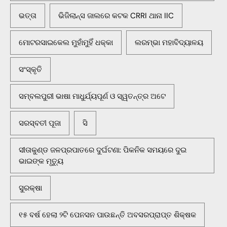
ଭତ୍ତା
ଭିଜିଲାନ୍ସ ଜାଲରେ କଟକ CRRI ଥାନା IIC
ମୋଟରସାଇକେଲ ମୁହାଁମୁହିଁ ଧକ୍କା
ଲରମ୍ଭା ମହାବିଦ୍ୟାଳୟ
ସଂସ୍କୃତି
ସମ୍ବଲପୁରୀ ଭାଷା ମାଧୁର୍ଯ୍ୟପୂର୍ଣ ଓ ସ୍ୱତନ୍ତ୍ର ଅଟେ
ସରସ୍ବତୀ ପୂଜା
ସି
ସୀତାକୁଣ୍ଡ ଜଳପ୍ରପାତରେ ଦୁର୍ଘଟଣା: ପିକନିକ ସମୟରେ ଦୁଇ
ଭାଇଙ୍କ ମୃତ୍ୟୁ
ସୁରକ୍ଷା
୧୫ ବର୍ଷ ହେଲା ୨ଟି ପେନସନ ପାଉଛନ୍ତି ଅବସରପ୍ରାପ୍ତ ଶିକ୍ଷକ