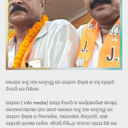
କୋଣ୍ଡା ବାବୁ ଙ୍କ ନେତୃତ୍ୱ ରେ ରାୟଗଡ ଜ଼ିଲ୍ଲା ର ବହୁ ବ୍ୟକ୍ତି
ବିଜେପି ରେ ମିଶିଲେ
ରାୟଗଡ ( info media) ରାଜ୍ୟ ବିଜେପି ର କାର୍ଯ୍ୟକାରିଣୀ ସଦସ୍ୟ
ଭେଙ୍କଟେସ୍ବସର ରାଓ ଓରଫ କୋଣ୍ଡା ବାବୁ ଙ୍କ ନେତୃତ୍ୱ ରେ
ରାୟଗଡ ଜ଼ିଲ୍ଲା ର ମିଲମାଲିକ, ଆଇନଜୀବୀ, ଶିଳ୍ପପତି, ଚାଷୀ
ବ୍ୟାପରି କ୍ରସର ମାଲିକ ଏହିପରି ବିଭିନ୍ନ ସଂଗଠନ ପ୍ରାୟ 58 ଜଣ