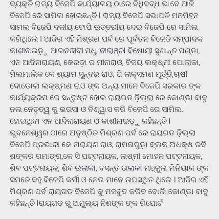
ବ୍ୟକ୍ତି ରାଜ୍ୟ ବିଜେପି କାର୍ଯ୍ୟାଳୟ ଠାରେ ବିଧିବଦ୍ଧ ଭାବେ ଆଜି
ବିଜେପି ରେ ସାମିଲ ହୋଇଛନ୍ତି l ରାଜ୍ୟ ବିଜେପି ସଭାପତି ମନମିହନ
ସାମଲ ବିଜେପି ଦଳୀୟ ଟୋପି ଉତ୍ତରୀୟ ଦେଇ ବିଜେପି ରେ ସାମିଲ
କରିଥିଲେ l ଆଜିର ଏହି ମିଶ୍ରଣ ପର୍ବ ରେ ପୂର୍ବତନ ବିଜେଡି ସମ୍ପାଦକ
କାଶୀନାଇଡ଼ୁ ଆଇନଜୀବୀ ମଧୁ, ନୀଲାଞ୍ଚl ବିଷୋୟୀ ସୁଶାନ୍ତ ପଣ୍ଡା,
ଏନ ଆଦିନାରାୟଣ, କେରଡ଼ା ର ମୀନାରାଓ, ବିଜୟ ଲକ୍ଷ୍ମୀ ପୋଲାକା,
ମିଲମାଲିକ କେ ଶ୍ୟାମ ସୁନ୍ଦର ରାଓ, ପି ଲାକ୍ସମଣ ମୂର୍ତ୍ତି,ଚାଷୀ
ଦୋଡୋଳା ଲକ୍ଷ୍ମଣ ରାଓ ଙ୍କ ଅନ୍ୟ ମାନେ ବିଜେପି ସରକାର ଙ୍କ
କାର୍ଯ୍ୟକ୍ରମ ରେ ସନ୍ତୁଷ୍ଟ ହୋଇ ରାୟଗଡ ଜ଼ିଲ୍ଲା ରେ କୋଣ୍ଡା ବାବୁ
ନଲ ନେତୃତ୍ୱ କୁ ଭରସା ଓ ବିଶ୍ୱାସ କରି ବିଜେପି ରେ ସାମିଲ.
ହୋଇଥିବା ଏନ ଆଦିନାରାୟଣ ଓ କାଶୀନାଇଡ଼ୁ କହିଛନ୍ତି l
ଭୁବନେଶ୍ୱର ଠାରେ ଅନୁଷ୍ଠିତ ମିଶ୍ରଣ ପର୍ବ ରେ ରାୟଗଡ ଜ଼ିଲ୍ଲା
ବିଜେପି ପ୍ରଭାରୀ କେ ନାରାୟଣ ରାଓ, ରାମନାଗୁଡ଼ା ବ୍ଲକ ଅଧକ୍ଷ ରବି
ଶଙ୍କର ଗମାଙ୍ଗ,କେ ସି ପଟ୍ଟନାୟକ, ଲଷ୍ମୀ ମୋହନ ପଟ୍ଟନାୟକ,
ଶିବ ପଟ୍ଟନାୟକ, ଶିବ ଉଲାକା, ବସନ୍ତ ଉଲାକା ମଞ୍ଜୁଳା ମିନିୟାକ ଙ୍କ
ସମତେ ବହୁ ବିଜେପି କର୍ମୀ ଓ ନେତା ମାନେ ଉପସ୍ଥିତ ଥିଲେ l ଆଜିର ଏହି
ମିଶ୍ରଣ ପର୍ବ ରାୟଗଡ ବିଜେପି କୁ ମଜବୁତ କରିବ ବୋଲି କୋଣ୍ଡା ବାବୁ
କହିଛନ୍ତି lରାୟଗଡ ରୁ ଅମୁଲ୍ୟ ନିଶଙ୍କ ଙ୍କ ରିପୋର୍ଟ