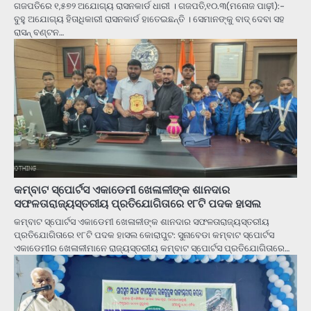
ଗଜପତିରେ ୧,୫୭୨ ଅଯୋଗ୍ୟ ରାସନକାର୍ଡ ଧାରୀ । ଗଜପତି,୧୦.୩(ମନୋଜ ପାଢ଼ୀ):-
ବୁହୁ ଅଯୋଗ୍ୟ ହିତାଧିକାରୀ ରାସନକାର୍ଡ ହାତେଇଛନ୍ତି । ସେମାନଙ୍କୁ ବାଦ୍ ଦେବା ସହ
ରାସନ୍ ବଣ୍ଟନ…
କମ୍ବାଟ ସ୍ପୋର୍ଟସ ଏକାଡେମୀ ଖେଳାଳୀଙ୍କ ଶାନଦାର
ସଫଳତାରାଜ୍ୟସ୍ତରୀୟ ପ୍ରତିଯୋଗିତାରେ ୧୮ଟି ପଦକ ହାସଲ
କମ୍ବାଟ ସ୍ପୋର୍ଟସ ଏକାଡେମୀ ଖେଳାଳୀଙ୍କ ଶାନଦାର ସଫଳତାରାଜ୍ୟସ୍ତରୀୟ
ପ୍ରତିଯୋଗିତାରେ ୧୮ଟି ପଦକ ହାସଲ କୋରାପୁଟ: ସୁନାବେଡା କମ୍ବାଟ ସ୍ପୋର୍ଟସ
ଏକାଡେମୀର ଖେଳାଳୀମାନେ ରାଜ୍ୟସ୍ତରୀୟ କମ୍ବାଟ ସ୍ପୋର୍ଟସ ପ୍ରତିଯୋଗିତାରେ…