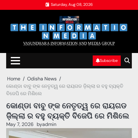
Skip
Saturday, Aug 08, 2026
to
content
‌
‌
V̲A̲S̲U̲N̲D̲H̲A̲R̲A̲ I̲N̲F̲O̲R̲M̲A̲T̲I̲O̲N̲ A̲N̲D̲ M̲E̲D̲I̲A̲ G̲R̲O̲U̲P̲
Subscribe
Home
Odisha News
କୋଣ୍ଡା ବାବୁ ଙ୍କ ନେତୃତ୍ୱ ରେ ରାୟଗଡ ଜ଼ିଲ୍ଲା ର ବହୁ ବ୍ୟକ୍ତି
ବିଜେପି ରେ ମିଶିଲେ
କୋଣ୍ଡା ବାବୁ ଙ୍କ ନେତୃତ୍ୱ ରେ ରାୟଗଡ
ଜ଼ିଲ୍ଲା ର ବହୁ ବ୍ୟକ୍ତି ବିଜେପି ରେ ମିଶିଲେ
May 7, 2026
by
admin