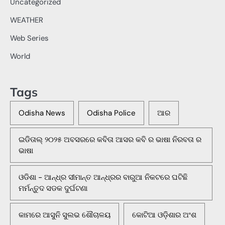
Uncategorized
WEATHER
Web Series
World
Tags
Odisha News
Odisha Police
ଆର
ଇଡିତାଲ୍ ୨୦୨୫ ଅବସରରେ କବିତା ଆସର କବି ର ଭାଷା ନିରବତା ର
ଭାଷା
ଓଡିଶା - ଆନ୍ଧ୍ର ସୀମାନ୍ତ ଆନ୍ଧ୍ରର ବାରୁଆ ନିକଟରେ ଘଟିଛି
ମର୍ମନ୍ତୁଦ ସଡକ ଦୁର୍ଘଟଣା
କାମରେ ଆସୁନି ସୁଲଭ ଶୌଚାଳୟ
କୋଟିଆ ଓଡ଼ିଶାର ଅଂଶ