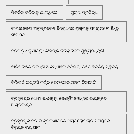
ପିକନିକ୍‌ କରିବାକୁ ଯାଇଥିଲେ
ପୁରାଣ ପ୍ରସିଦ୍ଧ
ବଂଗଲାଦେଶୀ ଅନୁପ୍ରବେଶ ବିରୋଧରେ ରାସ୍ତାକୁ ଓହ୍ଲାଇଲେ ହିନ୍ଦୁ
ସଂଗଠନ
ବରଗଡ଼ ଧନୁଯାତ୍ରା: କଂସଙ୍କ ଦରବାରରେ ମୁଖ୍ୟମନ୍ତ୍ରୀ
ବାରିପଦାରେ ଚଳନ୍ତା ଅବସ୍ଥାରେ ଜଳିଗଲା ଇଲେକ୍ଟ୍ରିକ୍ ସ୍କୁଟର୍
ବିଲିଭର୍ସ ଇଷ୍ଟର୍ଣ ଚର୍ଚ୍ଚ ତେଙ୍ଗେଡ଼ାପଥର ଟିକାବାଲି
ବ୍ରହ୍ମପୁର ଧୋବା ବନ୍ଧହୁଡ଼ା ଭେଣ୍ଡିଂ ଜୋନ୍‌ରେ ଭୟଙ୍କର
ଅଗ୍ନିକାଣ୍ଡ
ବ୍ରହ୍ମପୁର ବଡ଼ ଡାକ୍ତରଖାନାରେ ଅସ୍ତ୍ରୋପଚାର ସମୟରେ
ବିଦ୍ୟୁତ ବ୍ୟାଘାତ