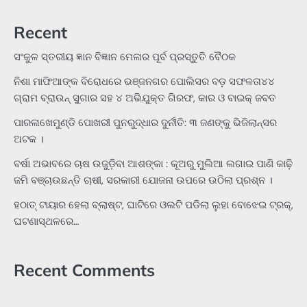
Recent
ସଂକୁଳ ସ୍ତରୀୟ ଜ୍ଞାନ ବିଜ୍ଞାନ ମେଳାର ପୂର୍ବ ପ୍ରସ୍ତୁତି ବୈଠକ
ନିଶା ମାଫିଆଙ୍କ ବିରୋଧରେ ଭଞ୍ଜନଗର ପୋଲିସର ବଡ଼ ସଫଳତା୪୪
ଗ୍ରାମ ବ୍ରାଉନ୍ ସୁଗାର ସହ ୪ ଅଭିଯୁକ୍ତ ଗିରଫ, କାର ଓ ବାଇକ୍ ଜବତ
ପାରଳାଖେମୁଣ୍ଡି ପୋଖରୀ ପୁନରୁଦ୍ଧାର ଦୁର୍ନୀତି: ୩ ଜଣଙ୍କୁ ଭିଜିଲାନ୍ସର
ଅଟକ ।
ବର୍ଷା ଅଭାବରେ ଚାଷ ଉଜୁଡ଼ିବା ଆଶଙ୍କା : କୂଅରୁ ମୁଲିଆ ଲଗାଇ ପାଣି କାଢ଼ି
ଜମି ବଞ୍ଚାଉଛନ୍ତି ଚାଷୀ, ସରକାରୀ ଯୋଜନା ଉପରେ ଉଠିଲା ପ୍ରଶ୍ନ ।
ହଠାତ୍‌ ଟାୟାର ହେଲା ବ୍ଲାଷ୍ଟ, ଘାଟିରେ ଓଲଟି ପଡିଲା ଲୁହା ବୋଝେଇ ଟ୍ରକ୍‌,
ଘଟଣାସ୍ଥଳରେ…
Recent Comments