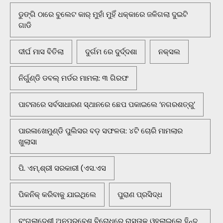
ଡୁଙ୍ଗି ଠାରେ ବୁଲେଟ କାର୍ ମୁହାଁ ମୁହିଁ ଧକ୍କାରେ ଜଳିଗଲା ଦୁଇଟି
ଗାଡି
ଦୀର୍ଘ ମାସ ବିତିଲା
ଦୁର୍ଗମ ରେ ଦୁର୍ଦ୍ଦଶା
ନକ୍ସଲ
ନିର୍ଗୁଣ୍ଡି ଡବଲ୍ ମର୍ଡର ମାମଲା: ୩ ଗିରଫ
ପାଟନାରେ ସର୍ବସାଧାରଣ ସ୍ଥାନରେ ଛେପ ପକାଇଲେ ‘ନଗରଶତ୍ରୁ’
ପାରଳାଖେମୁଣ୍ଡି ପୁଲିସର ବଡ଼ ସଫଳତା: ୪ଟି ଚୋରି ମାମଲାର
ଖୁଲାସା
ପି. ଏମ୍.ଶ୍ରୀ ସରକାରୀ (ଏସ.ଏସ
ପିକନିକ୍‌ କରିବାକୁ ଯାଇଥିଲେ
ପୁରାଣ ପ୍ରସିଦ୍ଧ
ବଂଗଲାଦେଶୀ ଅନୁପ୍ରବେଶ ବିରୋଧରେ ରାସ୍ତାକୁ ଓହ୍ଲାଇଲେ ହିନ୍ଦୁ