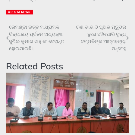
ODISHA NEWS
ରେମଣ୍ଡା ଉଚ୍ଚ ମାଧ୍ୟମିକ
ଋଣ ଭାର ଓ ପୁଅର ମୃତ୍ୟୁର
Post
ବିଦ୍ୟାଳୟ ପୂର୍ବତନ ଅଧ୍ୟକ୍ଷ
ଦୁଃଖ ସହିନପାରି ବୃଦ୍ଧ
navigation
ସୁଶିଲ କୁମାର ସାହୁ କଂ ଦେହାନ୍ତ
ଦମ୍ପତିଙ୍କ ଆତ୍ମହତ୍ୟା
ହୋଇଯାଇଛି।
ସନ୍ଦେହ
Related Posts