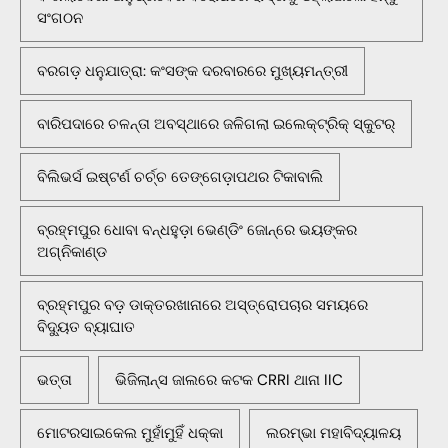
ସଂଗଠନ
ବରଗଡ଼ ଧନୁଯାତ୍ରା: କଂସଙ୍କ ଦରବାରରେ ମୁଖ୍ୟମନ୍ତ୍ରୀ
ବାରିପଦାରେ ଚଳନ୍ତା ଅବସ୍ଥାରେ ଜଳିଗଲା ଇଲେକ୍ଟ୍ରିକ୍ ସ୍କୁଟର୍
ବିଲିଭର୍ସ ଇଷ୍ଟର୍ଣ ଚର୍ଚ୍ଚ ତେଙ୍ଗେଡ଼ାପଥର ଟିକାବାଲି
ବ୍ରହ୍ମପୁର ଧୋବା ବନ୍ଧହୁଡ଼ା ଭେଣ୍ଡିଂ ଜୋନ୍‌ରେ ଭୟଙ୍କର
ଅଗ୍ନିକାଣ୍ଡ
ବ୍ରହ୍ମପୁର ବଡ଼ ଡାକ୍ତରଖାନାରେ ଅସ୍ତ୍ରୋପଚାର ସମୟରେ
ବିଦ୍ୟୁତ ବ୍ୟାଘାତ
ଭତ୍ତା
ଭିଜିଲାନ୍ସ ଜାଲରେ କଟକ CRRI ଥାନା IIC
ମୋଟରସାଇକେଲ ମୁହାଁମୁହିଁ ଧକ୍କା
ଲରମ୍ଭା ମହାବିଦ୍ୟାଳୟ