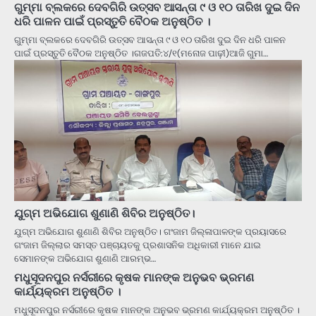
ଗୁମ୍ମା ବ୍ଲକରେ ଦେବଗିରି ଉତ୍ସବ ଆସନ୍ତା ୯ ଓ ୧୦ ତାରିଖ ଦୁଇ ଦିନ
ଧରି ପାଳନ ପାଇଁ ପ୍ରସ୍ତୁତି ବୈଠକ ଅନୁଷ୍ଠିତ ।
ଗୁମ୍ମା ବ୍ଲକରେ ଦେବଗିରି ଉତ୍ସବ ଆସନ୍ତା ୯ ଓ ୧୦ ତାରିଖ ଦୁଇ ଦିନ ଧରି ପାଳନ
ପାଇଁ ପ୍ରସ୍ତୁତି ବୈଠକ ଅନୁଷ୍ଠିତ ।ଗଜପତି:୪/୧(ମନୋଜ ପାଢ଼ୀ)ଆଜି ଗୁମା…
ଯୁଗ୍ମ ଅଭିଯୋଗ ଶୁଣାଣି ଶିବିର ଅନୁଷ୍ଠିତ।
ଯୁଗ୍ମ ଅଭିଯୋଗ ଶୁଣାଣି ଶିବିର ଅନୁଷ୍ଠିତ। ଗଂଜାମ ଜିଲ୍ଳାପାଳଙ୍କ ପ୍ରୟାସରେ
ଗଂଜାମ ଜିଲ୍ଲାର ସମସ୍ତ ପଞ୍ଚାୟତକୁ ପ୍ରଶାସନିକ ଅଧିକାରୀ ମାନେ ଯାଇ
ସେମାନଙ୍କ ଅଭିଯୋଗ ଶୁଣାଣି ଆରମ୍ଭ…
ମଧୁସୂଦନପୁର ନର୍ସରୀରେ କୃଷକ ମାନଙ୍କ ଅନୁଭବ ଭ୍ରମଣ
କାର୍ଯ୍ୟକ୍ରମ ଅନୁଷ୍ଠିତ ।
ମଧୁସୂଦନପୁର ନର୍ସରୀରେ କୃଷକ ମାନଙ୍କ ଅନୁଭବ ଭ୍ରମଣ କାର୍ଯ୍ୟକ୍ରମ ଅନୁଷ୍ଠିତ ।