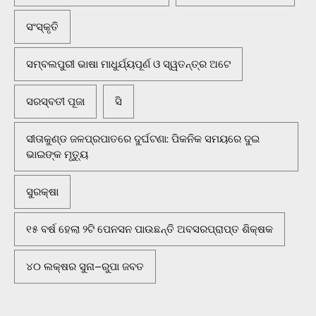
ସଂସ୍କୃତି
ସମ୍ବଲପୁରୀ ଭାଷା ମାଧୁର୍ଯ୍ୟପୂର୍ଣ ଓ ସ୍ୱତନ୍ତ୍ର ଅଟେ
ସରସ୍ବତୀ ପୂଜା
ସି
ସୀତାକୁଣ୍ଡ ଜଳପ୍ରପାତରେ ଦୁର୍ଘଟଣା: ପିକନିକ ସମୟରେ ଦୁଇ
ଭାଇଙ୍କ ମୃତ୍ୟୁ
ସୁରକ୍ଷା
୧୫ ବର୍ଷ ହେଲା ୨ଟି ପେନସନ ପାଉଛନ୍ତି ଅବସରପ୍ରାପ୍ତ ଶିକ୍ଷକ
୪୦ ଲକ୍ଷର ସୁନା–ରୁପା ଜବତ