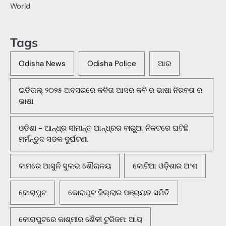
World
Tags
Odisha News
Odisha Police
ଆର
ଇଡିତାଲ୍ ୨୦୨୫ ଅବସରରେ କବିତା ଆସର କବି ର ଭାଷା ନିରବତା ର
ଭାଷା
ଓଡିଶା - ଆନ୍ଧ୍ର ସୀମାନ୍ତ ଆନ୍ଧ୍ରର ବାରୁଆ ନିକଟରେ ଘଟିଛି
ମର୍ମନ୍ତୁଦ ସଡକ ଦୁର୍ଘଟଣା
କାମରେ ଆସୁନି ସୁଲଭ ଶୌଚାଳୟ
କୋଟିଆ ଓଡ଼ିଶାର ଅଂଶ
କୋରାପୁଟ
କୋରାପୁଟ ଜିଲ୍ଲାର ପଞ୍ଚାୟତ ସମିତି
କୋରାପୁଟରେ କାଶ୍ମୀର ଶୈଳୀ ଟୁରିଜମ: ଆୟ