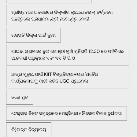
ଖ୍ରୀଷ୍ଟମାସ ଅବସରରେ ଦିଲ୍ଲୀର କ୍ୟାଥେଡ୍ରାଲ୍ ଚର୍ଚ୍ଚରେ
ପହଞ୍ଚିଲେ ପ୍ରଧାନମନ୍ତ୍ରୀ ନରେନ୍ଦ୍ର ମୋଦୀ
ଗଜପତି ଜିଲ୍ଲା ପାଇଁ ଦୁଃଖ
ଗାଇବା ଗ୍ରାମରେ ଦୁଇ ଗୋଷ୍ଠୀ ମୁହାଁ ମୁହିଁରାତି 12.30 ରେ ପହଁଚିଲେ
ଆରକ୍ଷୀ ଅଧିକ୍ଷକ ଏବଂ ଏସ ଡି ପି ଓ
ଛାତ୍ର ମୃତ୍ୟୁ ପାଇଁ KIIT ବିଶ୍ୱବିଦ୍ୟାଳୟର 'ଅବୈଧ
କାର୍ଯ୍ୟକଳାପ'କୁ ଦାୟୀ କରିଛି UGC ପ୍ୟାନେଲ
ଜଣେ ମୃତ
ଟେକ୍ସାସ ନିକଟ ସମୁଦ୍ରରେ ମେକ୍ସିକୋ ନୌସେନା ବିମାନ ଦୁର୍ଘଟଣା
ଡି)ଉଚ୍ଚ ବିଦ୍ୟାଳୟ