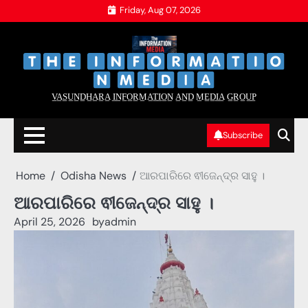
Skip
Friday, Aug 07, 2026
to
content
‌
‌
V̲A̲S̲U̲N̲D̲H̲A̲R̲A̲ I̲N̲F̲O̲R̲M̲A̲T̲I̲O̲N̲ A̲N̲D̲ M̲E̲D̲I̲A̲ G̲R̲O̲U̲P̲
Subscribe
Home
Odisha News
ଆରପାରିରେ ଵୀଜେନ୍ଦ୍ର ସାହୁ ।
ଆରପାରିରେ ଵୀଜେନ୍ଦ୍ର ସାହୁ ।
April 25, 2026
by
admin