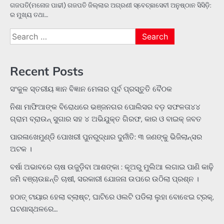
ଗଜପତି(ମନୋଜ ପାଢୀ) ଗଜପତି ଜିଲ୍ଲାର ଅଗ୍ରଣୀ ସ୍ବେଚ୍ଛାସେବୀ ଅନୁଷ୍ଠାନ ସିସିଡ଼ି:
ର ମୁଖ୍ୟ ତଥା…
Search
for:
Recent Posts
ସଂକୁଳ ସ୍ତରୀୟ ଜ୍ଞାନ ବିଜ୍ଞାନ ମେଳାର ପୂର୍ବ ପ୍ରସ୍ତୁତି ବୈଠକ
ନିଶା ମାଫିଆଙ୍କ ବିରୋଧରେ ଭଞ୍ଜନଗର ପୋଲିସର ବଡ଼ ସଫଳତା୪୪
ଗ୍ରାମ ବ୍ରାଉନ୍ ସୁଗାର ସହ ୪ ଅଭିଯୁକ୍ତ ଗିରଫ, କାର ଓ ବାଇକ୍ ଜବତ
ପାରଳାଖେମୁଣ୍ଡି ପୋଖରୀ ପୁନରୁଦ୍ଧାର ଦୁର୍ନୀତି: ୩ ଜଣଙ୍କୁ ଭିଜିଲାନ୍ସର
ଅଟକ ।
ବର୍ଷା ଅଭାବରେ ଚାଷ ଉଜୁଡ଼ିବା ଆଶଙ୍କା : କୂଅରୁ ମୁଲିଆ ଲଗାଇ ପାଣି କାଢ଼ି
ଜମି ବଞ୍ଚାଉଛନ୍ତି ଚାଷୀ, ସରକାରୀ ଯୋଜନା ଉପରେ ଉଠିଲା ପ୍ରଶ୍ନ ।
ହଠାତ୍‌ ଟାୟାର ହେଲା ବ୍ଲାଷ୍ଟ, ଘାଟିରେ ଓଲଟି ପଡିଲା ଲୁହା ବୋଝେଇ ଟ୍ରକ୍‌,
ଘଟଣାସ୍ଥଳରେ…