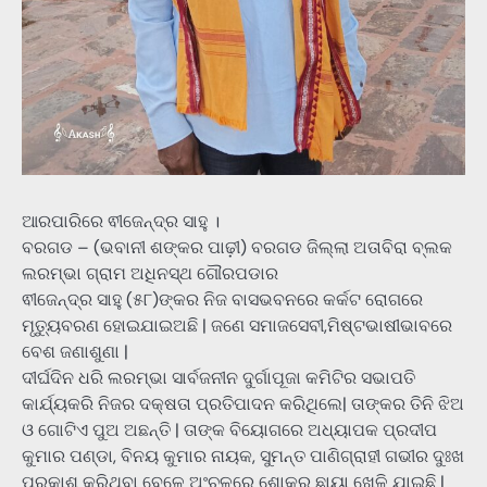
ଆରପାରିରେ ଵୀଜେନ୍ଦ୍ର ସାହୁ ।
ବରଗଡ – (ଭବାନୀ ଶଙ୍କର ପାଢ଼ୀ) ବରଗଡ ଜିଲ୍ଲା ଅତାବିରା ବ୍ଲକ
ଲରମ୍ଭା ଗ୍ରାମ ଅଧିନସ୍ଥ ଗୌରପଡାର
ଵୀଜେନ୍ଦ୍ର ସାହୁ (୫୮)ଙ୍କର ନିଜ ବାସଭବନରେ କର୍କଟ ରୋଗରେ
ମୃତ୍ୟୁବରଣ ହୋଇଯାଇଅଛି | ଜଣେ ସମାଜସେବୀ,ମିଷ୍ଟଭାଷୀଭାବରେ
ବେଶ ଜଣାଶୁଣା |
ଦୀର୍ଘଦିନ ଧରି ଲରମ୍ଭା ସାର୍ବଜନୀନ ଦୁର୍ଗାପୂଜା କମିଟିର ସଭାପତି
କାର୍ଯ୍ୟକରି ନିଜର ଦକ୍ଷତା ପ୍ରତିପାଦନ କରିଥିଲେ| ତାଙ୍କର ତିନି ଝିଅ
ଓ ଗୋଟିଏ ପୁଅ ଅଛନ୍ତି | ତାଙ୍କ ବିୟୋଗରେ ଅଧ୍ୟାପକ ପ୍ରଦୀପ
କୁମାର ପଣ୍ଡା, ବିନୟ କୁମାର ନାୟକ, ସୁମନ୍ତ ପାଣିଗ୍ରାହୀ ଗଭୀର ଦୁଃଖ
ପ୍ରକାଶ କରିଥିବା ବେଳେ ଅଂଚଳରେ ଶୋକର ଛାୟା ଖେଳି ଯାଇଛି |