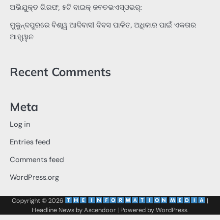
ଅଭିଯୁକ୍ତ ଗିରଫ, ୫ଟି ବାଇକ୍ ଜବତଭଏସ୍‌ଓଭର୍:
ମୁକୁନ୍ଦପୁରରେ ବିଶ୍ୱ ଆଦିବାସୀ ଦିବସ ପାଳିତ, ଅଧିକାର ପାଇଁ ଏକତାର
ଆହ୍ୱାନ
Recent Comments
Meta
Log in
Entries feed
Comments feed
WordPress.org
Copyright © 2026
‌
‌
|
Headline News by
Ascendoor
| Powered by
WordPress
.