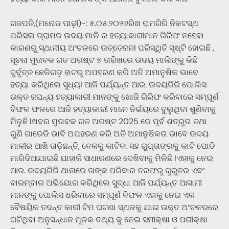
ଗଜପତି,(ମନୋଜ ପାଢ଼ୀ)-: ୫.୦୫.୨୦୨୬ରିଖ ରାମଗିରି ନିକଟସ୍ଥ
ପରିସଲ ଗ୍ରାମର ଉଦୟ ମାଳି ର ହତ୍ୟାକାରୀମାନ ଗିରିଫ ନହେବା
କାରଣରୁ ସ୍ଥାନୀୟ ଅଂଚଳରେ ଉତ୍ତେଜନI ପରିସ୍ଥିତି ସୃଷ୍ଟି ହୋଇଛି ,
ସୂଚନା ମୁତାବକ ଗତ ଅଗଷ୍ଟ ୭ ତାରିଖରେ ଉଦୟ ମାଲିଙ୍କୁ କିଛି
ଦୁର୍ବୁତ୍ତ ଛେଳିଗଡ଼ ହାଟରୁ ଅପହରଣ କରି ଅତି ଅମାନୁଷିକ ଭାବେ
ହତ୍ୟା କରିଥିଲେ ସୁଧ୍ୟI ଆଜି ପର୍ଯ୍ୟନ୍ତ ଆର. ଉଦୟଗିରି ପୋଲିସ
ଉକ୍ତ ଜଘନ୍ୟ ହତ୍ୟାକାରୀ ମାନଙ୍କୁ ଖୋଜି ଗିରିଫ କରିବାରେ ସମ୍ପୂର୍ଣ
ବିଫଳ ଫଳରେ ଆଜି ହତ୍ୟାକାରୀ ମାନେ ନିର୍ଭୟରେ ବୁଲୁଥିବା ଶୁଣିବାକୁ
ମିଳୁଛି Iଖବର ମୁତାବକ ଗତ ଅଗଷ୍ଟ 2025 ରେ ପୂର୍ବ ଶତ୍ରୁତା ତଥା
ଗୁଣି ଗାରେଡି ଭାବି ଅପହରଣ କରି ଅତି ଅମାନୁଷିକତା ଭାବେ ଉଦୟ
ମାଳୀର ଆଖି ତାଡ଼ିଛନ୍ତି, ବେକକୁ କାଟିବା ସହ ଗୁପ୍ତାଙ୍ଗକୁ କାଟି ପୋଡି
ମାରିଦିଆଯାଇଛି ଯାହାକି ସାଧାରଣରେ ଦେଖିବାକୁ ମିଳିଛି Iଏହାକୁ ନେଇ
ଆର. ଉଦୟଗିରି ଥାନାରେ ତାଙ୍କ ପରିବାର ତରଫରୁ ଗୁରୁତର ଏବଂ
ବାରମ୍ବାର ଅଭିଯୋଗ କରିଥିଲେ ସୁଦ୍ଧା ଆଜି ପର୍ଯ୍ୟନ୍ତ ଆସାମୀ
ମାନଙ୍କୁ ପୋଲିସ ଧରିବାରେ ସମ୍ପୂର୍ଣ ବିଫଳ ଏହାକୁ ନେଇ ଏକ
ବୈଷୟିକ ତଦନ୍ତ କାରୀ ଟିମ ଘଟଣା ସ୍ଥଳକୁ ଯାଇ ଉକ୍ତ ଅଂଚଳରରେ
ଘଟିଥିବା ଅନୁସନ୍ଧାନ ମୂଳକ ତଥ୍ୟ କୁ ନେଇ ସମୀକ୍ଷା ଓ ପରୀକ୍ଷା