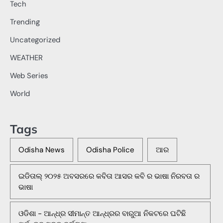
Tech
Trending
Uncategorized
WEATHER
Web Series
World
Tags
Odisha News
Odisha Police
ଆର
ଇଡିତାଲ୍ ୨୦୨୫ ଅବସରରେ କବିତା ଆସର କବି ର ଭାଷା ନିରବତା ର
ଭାଷା
ଓଡିଶା - ଆନ୍ଧ୍ର ସୀମାନ୍ତ ଆନ୍ଧ୍ରର ବାରୁଆ ନିକଟରେ ଘଟିଛି