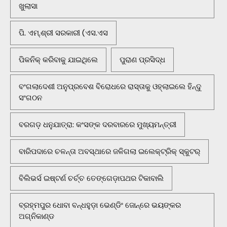
ଖୁଲାସା
ପି. ଏମ୍.ଶ୍ରୀ ସରକାରୀ (ଏସ.ଏସ
ପିକନିକ୍‌ କରିବାକୁ ଯାଇଥିଲେ
ପୁରାଣ ପ୍ରସିଦ୍ଧ
ବଂଗଲାଦେଶୀ ଅନୁପ୍ରବେଶ ବିରୋଧରେ ରାସ୍ତାକୁ ଓହ୍ଲାଇଲେ ହିନ୍ଦୁ
ସଂଗଠନ
ବରଗଡ଼ ଧନୁଯାତ୍ରା: କଂସଙ୍କ ଦରବାରରେ ମୁଖ୍ୟମନ୍ତ୍ରୀ
ବାରିପଦାରେ ଚଳନ୍ତା ଅବସ୍ଥାରେ ଜଳିଗଲା ଇଲେକ୍ଟ୍ରିକ୍ ସ୍କୁଟର୍
ବିଲିଭର୍ସ ଇଷ୍ଟର୍ଣ ଚର୍ଚ୍ଚ ତେଙ୍ଗେଡ଼ାପଥର ଟିକାବାଲି
ବ୍ରହ୍ମପୁର ଧୋବା ବନ୍ଧହୁଡ଼ା ଭେଣ୍ଡିଂ ଜୋନ୍‌ରେ ଭୟଙ୍କର
ଅଗ୍ନିକାଣ୍ଡ