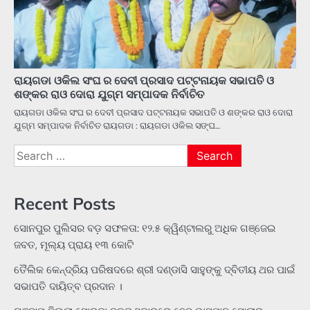
ରାୟଗଡା ଓକିଲ ସଂଘ ର ଦେବୀ ପ୍ରସାଦ ପଟ୍ଟନାୟକ ସଭାପତି ଓ
ଶଙ୍କର ରାଓ ଦୋରା ଯୁଗ୍ମ ସମ୍ପାଦକ ନିର୍ବାଚିତ
ରାୟଗଡା ଓକିଲ ସଂଘ ର ଦେବୀ ପ୍ରସାଦ ପଟ୍ଟନାୟକ ସଭାପତି ଓ ଶଙ୍କର ରାଓ ଦୋରା
ଯୁଗ୍ମ ସମ୍ପାଦକ ନିର୍ବାଚିତ ରାୟଗଡା : ରାୟଗଡା ଓକିଲ ସଙ୍ଘ…
Search
for:
Recent Posts
ସୋନପୁର ପୁଲିସର ବଡ଼ ସଫଳତା: ୧୨.୫ କ୍ୱିଣ୍ଟାଲରୁ ଅଧିକ ଗଞ୍ଜେଇ
ଜବତ, ମୂଲ୍ୟ ପ୍ରାୟ ୧୩ କୋଟି
ତୈଲିକ କେନ୍ଦ୍ରିୟ ପରିଷଦରେ ଶ୍ରୀ ଦଣ୍ଡାସି ସାହୁଙ୍କୁ ଦ୍ବିତୀୟ ଥର ପାଇଁ
ସଭାପତି ଦାୟିତ୍ବ ପ୍ରଦାନ ।