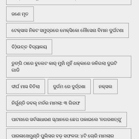
ଜଣେ ମୃତ
ଟେକ୍ସାସ ନିକଟ ସମୁଦ୍ରରେ ମେକ୍ସିକୋ ନୌସେନା ବିମାନ ଦୁର୍ଘଟଣା
ଡି)ଉଚ୍ଚ ବିଦ୍ୟାଳୟ
ଡୁଙ୍ଗି ଠାରେ ବୁଲେଟ କାର୍ ମୁହାଁ ମୁହିଁ ଧକ୍କାରେ ଜଳିଗଲା ଦୁଇଟି
ଗାଡି
ଦୀର୍ଘ ମାସ ବିତିଲା
ଦୁର୍ଗମ ରେ ଦୁର୍ଦ୍ଦଶା
ନକ୍ସଲ
ନିର୍ଗୁଣ୍ଡି ଡବଲ୍ ମର୍ଡର ମାମଲା: ୩ ଗିରଫ
ପାଟନାରେ ସର୍ବସାଧାରଣ ସ୍ଥାନରେ ଛେପ ପକାଇଲେ ‘ନଗରଶତ୍ରୁ’
ପାରଳାଖେମୁଣ୍ଡି ପୁଲିସର ବଡ଼ ସଫଳତା: ୪ଟି ଚୋରି ମାମଲାର