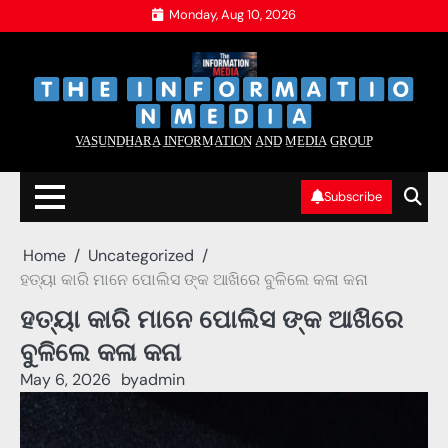
Skip
Monday, Aug 10, 2026
to
content
‌
‌
V̲A̲S̲U̲N̲D̲H̲A̲R̲A̲ I̲N̲F̲O̲R̲M̲A̲T̲I̲O̲N̲ A̲N̲D̲ M̲E̲D̲I̲A̲ G̲R̲O̲U̲P̲
Subscribe
Home
Uncategorized
ହତ୍ୟା କାରି ମାନେ ପୋଲିସ ଙ୍କ ଆଖିରେ ବୁଳିଲେ କଳା କନା
ହତ୍ୟା କାରି ମାନେ ପୋଲିସ ଙ୍କ ଆଖିରେ
ବୁଳିଲେ କଳା କନା
May 6, 2026
by
admin