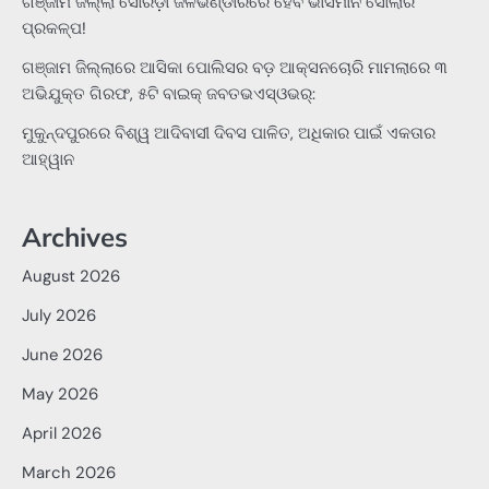
ଗଞ୍ଜାମ ଜିଲ୍ଲା ସୋରଡ଼ା ଜଳଭଣ୍ଡାରରେ ହେବ ଭାସମାନ ସୋଲାର
ପ୍ରକଳ୍ପ!
ଗଞ୍ଜାମ ଜିଲ୍ଲାରେ ଆସିକା ପୋଲିସର ବଡ଼ ଆକ୍ସନଚୋରି ମାମଲାରେ ୩
ଅଭିଯୁକ୍ତ ଗିରଫ, ୫ଟି ବାଇକ୍ ଜବତଭଏସ୍‌ଓଭର୍:
ମୁକୁନ୍ଦପୁରରେ ବିଶ୍ୱ ଆଦିବାସୀ ଦିବସ ପାଳିତ, ଅଧିକାର ପାଇଁ ଏକତାର
ଆହ୍ୱାନ
Archives
August 2026
July 2026
June 2026
May 2026
April 2026
March 2026