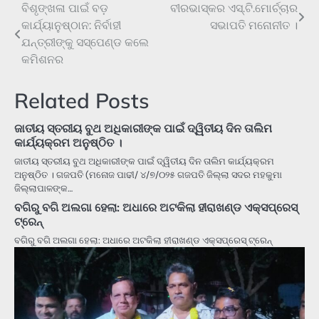
ବିଶୃଙ୍ଖଳା ପାଇଁ ବଡ଼
ବୀରଭାସ୍କର ଏସ୍.ଟି.ମୋର୍ଚ୍ଚାର
Post
କାର୍ଯ୍ୟାନୁଷ୍ଠାନ: ନିର୍ବାହୀ
ସଭାପତି ମନୋନୀତ ।
navigation
ଯନ୍ତ୍ରୀଙ୍କୁ ସସ୍ପେଣ୍ଡ କଲେ
କମିଶନର
Related Posts
ଜାତୀୟ ସ୍ତରୀୟ ବୁଥ ଅଧିକାରୀଙ୍କ ପାଇଁ ଦ୍ୱିତୀୟ ଦିନ ତାଲିମ
କାର୍ଯ୍ୟକ୍ରମ ଅନୁଷ୍ଠିତ ।
ଜାତୀୟ ସ୍ତରୀୟ ବୁଥ ଅଧିକାରୀଙ୍କ ପାଇଁ ଦ୍ୱିତୀୟ ଦିନ ତାଲିମ କାର୍ଯ୍ୟକ୍ରମ
ଅନୁଷ୍ଠିତ । ଗଜପତି (ମନୋଜ ପାଢୀ/ ୪/୭/୦୨୫ ଗଜପତି ଜିଲ୍ଲା ସଦର ମହକୁମା
ଜିଲ୍ଲାପାଳଙ୍କ…
ବଗିରୁ ବଗି ଅଲଗା ହେଲା: ଅଧାରେ ଅଟକିଲା ହୀରାଖଣ୍ଡ ଏକ୍ସପ୍ରେସ୍‌
ଟ୍ରେନ୍‌
ବଗିରୁ ବଗି ଅଲଗା ହେଲା: ଅଧାରେ ଅଟକିଲା ହୀରାଖଣ୍ଡ ଏକ୍ସପ୍ରେସ୍‌ ଟ୍ରେନ୍‌