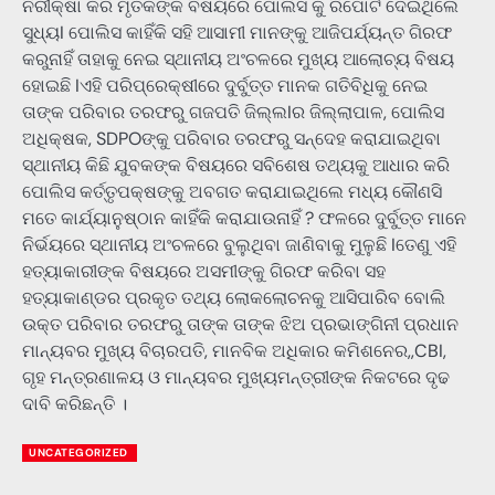
ନିରୀକ୍ଷା କରି ମୃତକଙ୍କ ବିଷୟରେ ପୋଲିସ କୁ ରିପୋର୍ଟ ଦେଇଥିଲେ
ସୁଧ୍ୟI ପୋଲିସ କାହିଁକି ସହି ଆସାମୀ ମାନଙ୍କୁ ଆଜିପର୍ଯ୍ୟନ୍ତ ଗିରଫ
କରୁନାହିଁ ତାହାକୁ ନେଇ ସ୍ଥାନୀୟ ଅଂଚଳରେ ମୁଖ୍ୟ ଆଲୋଚ୍ୟ ବିଷୟ
ହୋଇଛି Iଏହି ପରିପ୍ରେକ୍ଷୀରେ ଦୁର୍ବୁତ୍ତ ମାନକ ଗତିବିଧିକୁ ନେଇ
ତାଙ୍କ ପରିବାର ତରଫରୁ ଗଜପତି ଜିଲ୍ଲIର ଜିଲ୍ଲାପାଳ, ପୋଲିସ
ଅଧିକ୍ଷକ, SDPOଙ୍କୁ ପରିବାର ତରଫରୁ ସନ୍ଦେହ କରାଯାଇଥିବା
ସ୍ଥାନୀୟ କିଛି ଯୁବକଙ୍କ ବିଷୟରେ ସବିଶେଷ ତଥ୍ୟକୁ ଆଧାର କରି
ପୋଲିସ କର୍ତ୍ତୃପକ୍ଷଙ୍କୁ ଅବଗତ କରାଯାଇଥିଲେ ମଧ୍ୟ କୌଣସି
ମତେ କାର୍ଯ୍ୟାନୁଷ୍ଠାନ କାହିଁକି କରାଯାଉନାହିଁ ? ଫଳରେ ଦୁର୍ବୁତ୍ତ ମାନେ
ନିର୍ଭୟରେ ସ୍ଥାନୀୟ ଅଂଚଳରେ ବୁଲୁଥିବା ଜାଣିବାକୁ ମୁଳୁଛି Iତେଣୁ ଏହି
ହତ୍ୟାକାରୀଙ୍କ ବିଷୟରେ ଅସମୀଙ୍କୁ ଗିରଫ କରିବା ସହ
ହତ୍ୟାକାଣ୍ଡର ପ୍ରକୃତ ତଥ୍ୟ ଲୋକଲୋଚନକୁ ଆସିପାରିବ ବୋଲି
ଉକ୍ତ ପରିବାର ତରଫରୁ ତାଙ୍କ ତାଙ୍କ ଝିଅ ପ୍ରଭାଙ୍ଗିନୀ ପ୍ରଧାନ
ମାନ୍ୟବର ମୁଖ୍ୟ ବିଚାରପତି, ମାନବିକ ଅଧିକାର କମିଶନେର,,CBI,
ଗୃହ ମନ୍ତ୍ରଣାଳୟ ଓ ମାନ୍ୟବର ମୁଖ୍ୟମନ୍ତ୍ରୀଙ୍କ ନିକଟରେ ଦୃଢ
ଦାବି କରିଛନ୍ତି ।
UNCATEGORIZED