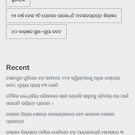
୧୫ ବର୍ଷ ହେଲା ୨ଟି ପେନସନ ପାଉଛନ୍ତି ଅବସରପ୍ରାପ୍ତ ଶିକ୍ଷକ
୪୦ ଲକ୍ଷର ସୁନା–ରୁପା ଜବତ
Recent
ସୋନପୁର ପୁଲିସର ବଡ଼ ସଫଳତା: ୧୨.୫ କ୍ୱିଣ୍ଟାଲରୁ ଅଧିକ ଗଞ୍ଜେଇ
ଜବତ, ମୂଲ୍ୟ ପ୍ରାୟ ୧୩ କୋଟି
ତୈଲିକ କେନ୍ଦ୍ରିୟ ପରିଷଦରେ ଶ୍ରୀ ଦଣ୍ଡାସି ସାହୁଙ୍କୁ ଦ୍ବିତୀୟ ଥର ପାଇଁ
ସଭାପତି ଦାୟିତ୍ବ ପ୍ରଦାନ ।
ଗଞ୍ଜାମ ଜିଲ୍ଲା ସୋରଡ଼ା ଜଳଭଣ୍ଡାରରେ ହେବ ଭାସମାନ ସୋଲାର
ପ୍ରକଳ୍ପ!
ଗଞ୍ଜାମ ଜିଲ୍ଲାରେ ଆସିକା ପୋଲିସର ବଡ଼ ଆକ୍ସନଚୋରି ମାମଲାରେ ୩