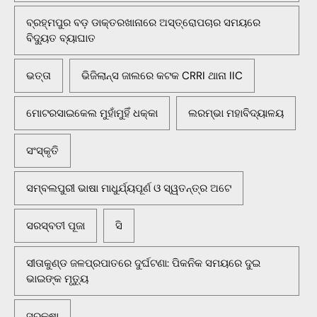
ବ୍ରହ୍ମପୁର ବଡ଼ ଡାକ୍ତରଖାନାରେ ଅସ୍ତ୍ରୋପଚାର ସମୟରେ
ବିଦ୍ୟୁତ ବ୍ୟାଘାତ
ଭତ୍ତା
ଭିଜିଲାନ୍ସ ଜାଲରେ କଟକ CRRI ଥାନା IIC
ମୋଟରସାଇକେଲ ମୁହାଁମୁହିଁ ଧକ୍କା
ଲରମ୍ଭା ମହାବିଦ୍ୟାଳୟ
ସଂସ୍କୃତି
ସମ୍ବଲପୁରୀ ଭାଷା ମାଧୁର୍ଯ୍ୟପୂର୍ଣ ଓ ସ୍ୱତନ୍ତ୍ର ଅଟେ
ସରସ୍ବତୀ ପୂଜା
ସି
ସୀତାକୁଣ୍ଡ ଜଳପ୍ରପାତରେ ଦୁର୍ଘଟଣା: ପିକନିକ ସମୟରେ ଦୁଇ
ଭାଇଙ୍କ ମୃତ୍ୟୁ
ସୁରକ୍ଷା