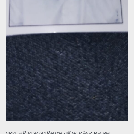
ହତ୍ୟା କାରି ମାନେ ପୋଲିସ ଙ୍କ ଆଖିରେ ବୁଳିଲେ କଳା କନା