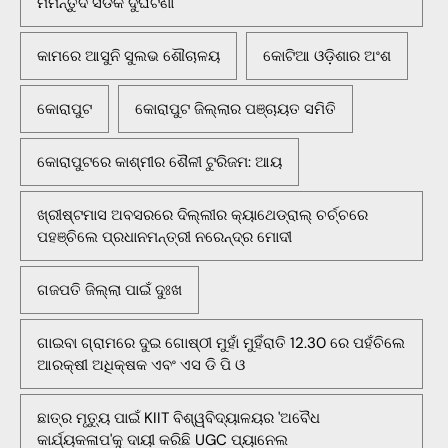
ମର୍ମନ୍ତୁଦ ସଡକ ଦୁର୍ଘଟଣା
କାମରେ ଆସୁନି ସୁଲଭ ଶୌଚାଳୟ
କୋଟିଆ ଓଡ଼ିଶାର ଅଂଶ
କୋରାପୁଟ
କୋରାପୁଟ ଜିଲ୍ଲାର ପଞ୍ଚାୟତ ସମିତି
କୋରାପୁଟରେ କାଶ୍ମୀର ଶୈଳୀ ଟୁରିଜମ: ଆୟ
ଖ୍ରୀଷ୍ଟମାସ ଅବସରରେ ଦିଲ୍ଲୀର କ୍ୟାଥେଡ୍ରାଲ୍ ଚର୍ଚ୍ଚରେ
ପହଞ୍ଚିଲେ ପ୍ରଧାନମନ୍ତ୍ରୀ ନରେନ୍ଦ୍ର ମୋଦୀ
ଗଜପତି ଜିଲ୍ଲା ପାଇଁ ଦୁଃଖ
ଗାଇବା ଗ୍ରାମରେ ଦୁଇ ଗୋଷ୍ଠୀ ମୁହାଁ ମୁହିଁରାତି 12.30 ରେ ପହଁଚିଲେ
ଆରକ୍ଷୀ ଅଧିକ୍ଷକ ଏବଂ ଏସ ଡି ପି ଓ
ଛାତ୍ର ମୃତ୍ୟୁ ପାଇଁ KIIT ବିଶ୍ୱବିଦ୍ୟାଳୟର 'ଅବୈଧ
କାର୍ଯ୍ୟକଳାପ'କୁ ଦାୟୀ କରିଛି UGC ପ୍ୟାନେଲ