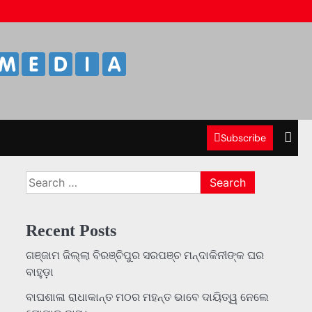
Subscribe
Search
for:
Recent Posts
ଗଞ୍ଜାମ ଜିଲ୍ଲା ବିରଞ୍ଚିପୁର ସରପଞ୍ଚ ମନ୍ଦାକିନୀଙ୍କ ଘର
ବାହୁଡ଼ା
ବାଘଶାଳା ରାଧାକାନ୍ତ ମଠର ମହନ୍ତ ଭାବେ ଦାୟିତ୍ୱ ନେଲେ