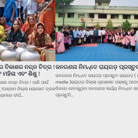
େ ବିକାଶର ନଗ୍ନ ଚିତ୍ର !
ଜନଗଣନା ନିମନ୍ତେ ରାୟଗଡ଼ ପ୍ରସ୍ତୁ
ମହିଳା ଏବଂ ଶିଶୁ !
ଜନଗଣନା ନିମନ୍ତେ ରାୟଗଡ଼ ପ୍ରସ୍ତୁତ ରାୟଗଡ଼ ( 
media )ରାୟଗଡ଼ ଜିଲ୍ଲା ପ୍ରଶାସନ ପକ୍ଷରୁ ଆଗା
ାଶର ନଗ୍ନ ଚିତ୍ର ! ପାଣି ପାଇଁ
ଦିନରେ ହେବାକୁଥିବା ଜନଗଣନା କାର୍ଯ୍ୟ ନିମନ୍ତେ ସ
ୁ !ଗଞ୍ଜାମ ଜିଲ୍ଲା ଧରାକୋଟ ବ୍ଲକ
ପ୍ରସ୍ତୁତି…
୍ରାମରେ ଦୀର୍ଘ…