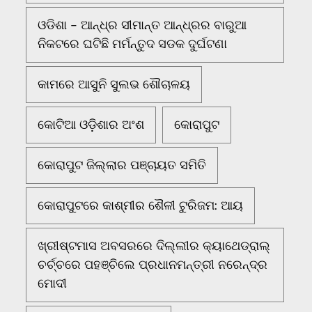
ଓଡିଶା - ଆନ୍ଧ୍ର ସୀମାନ୍ତ ଆନ୍ଧ୍ରର ବାରୁଆ
ନିକଟରେ ଘଟିଛି ମର୍ମନ୍ତୁଦ ସଡକ ଦୁର୍ଘଟଣା
କାମରେ ଆସୁନି ସୁଲଭ ଶୌଚାଳୟ
କୋଟିଆ ଓଡ଼ିଶାର ଅଂଶ
କୋରାପୁଟ
କୋରାପୁଟ ଜିଲ୍ଲାର ପଞ୍ଚାୟତ ସମିତି
କୋରାପୁଟରେ କାଶ୍ମୀର ଶୈଳୀ ଟୁରିଜମ: ଆୟ
ଖ୍ରୀଷ୍ଟମାସ ଅବସରରେ ଦିଲ୍ଲୀର କ୍ୟାଥେଡ୍ରାଲ୍
ଚର୍ଚ୍ଚରେ ପହଞ୍ଚିଲେ ପ୍ରଧାନମନ୍ତ୍ରୀ ନରେନ୍ଦ୍ର
ମୋଦୀ