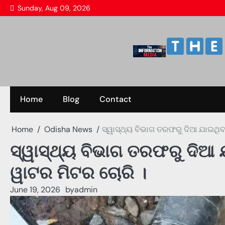
Skip
Sunday, Aug 09, 2026
to
content
Home
Blog
Contact
Home
Odisha News
ସ୍ୱାସ୍ଥ୍ୟ ବିଭାଗ ତରଫରୁ ଦିଆ ଯାଇଥିବା
ସ୍ୱାସ୍ଥ୍ୟ ବିଭାଗ ତରଫରୁ ଦିଆ ଯ
ୱାଟର ମିଟର ଚୋରି ।
June 19, 2026
by
admin