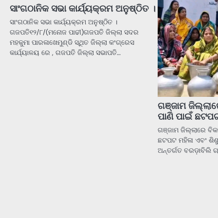
ସାଂଗଠାନିକ ସଭା କାର୍ଯ୍ୟକ୍ରମ ଅନୁଷ୍ଠିତ ।
ସାଂଗଠାନିକ ସଭା କାର୍ଯ୍ୟକ୍ରମ ଅନୁଷ୍ଠିତ ।
ଗଜପତି୧୨/୮/(ମନୋଜ ପାଢୀ)ଗଜପତି ଜିଲ୍ଲା ସଦର
ମହକୁମା ପାରଳାଖେମୁଣ୍ଡି ସ୍ଥିତ ଜିଲ୍ଲା କଂଗ୍ରେସ
କାର୍ଯ୍ୟାଳୟ ରେ , ଗଜପତି ଜିଲ୍ଲା ସଭାପତି…
ଗଞ୍ଜାମ ଜିଲ୍ଲାର
ପାଣି ପାଇଁ ଛଟପଟ 
ଗଞ୍ଜାମ ଜିଲ୍ଲାରେ ବିକ
ଛଟପଟ ମହିଳା ଏବଂ ଶିଶ
ଅନ୍ତର୍ଗତ ବରଡ଼ାବିଲି ଗ