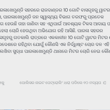
ାରଳାଖେମୁଣ୍ଡି ସହରରେ ରାଜଦାଣ୍ଡର 10 ଗୋଟି ବାସଗୃହରୁ ୱାଟର
 ପାରଳାଖେମୁଣ୍ଡି ଜନ ସ୍ୱାସ୍ଥ୍ୟ ବିଭାଗ ତରଫରୁ ପ୍ରତେକ
ୋଗ ହେଉଛି ତାହା ଜାଣିବା ସହ ଏଥିପାଇଁ ଆବଶ୍ୟକ ଟିକସ ଆଦାୟ ପ
ସ ହେଲା ଚୋରି ହେଉଥିବା ଅଭିଯୋଗ ରହି ଆସିଛି. ପାରଳା ସହରର
 ବାସଗୃହରୁ ଗତକାଲି ରାତ୍ରରେ ଏକକାଳୀନ 10 ଗୋଟି ୱାଟର ମିଟର 
େଶରେ ରହିଥିବା ଯୋଗୁଁ କୌଣସି ଏକ ନିର୍ଦ୍ଧିଷ୍ଟ ଚୋର ଦଳ ଏହି
ଖିବା ସୁଦ୍ଧା ପାରଳାଖେମୁଣ୍ଡି ଥାନାରେ ମିଟର ଚୋରି ନେଇ କୌ
ାକୁ
ପୋଲିସର ନାଇଟ ପେଟ୍ରୋଲିଂ :ଧରା ପଡିଲେ ୧୦ ମଦ୍ୟପ ।