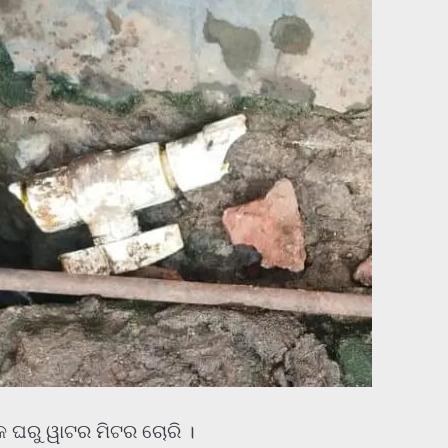
୍କ ଘରୁ ୱାଟର ମିଟର ଚୋରି ।