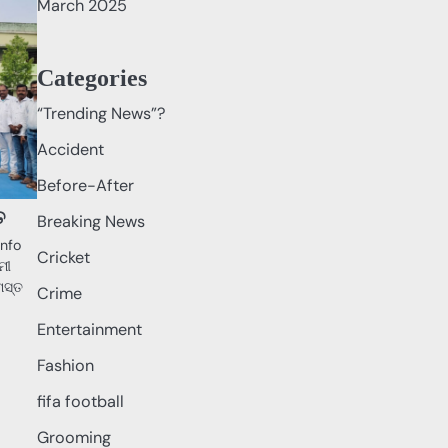
March 2025
Categories
“Trending News”?
Accident
Before-After
ତ
Breaking News
info
Cricket
ମୀ
ମସ୍ତ
Crime
Entertainment
Fashion
fifa football
Grooming