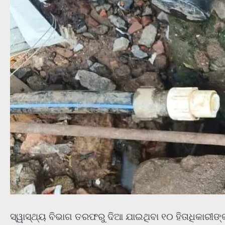
ସ୍ୱାସ୍ଥ୍ୟ ବିଭାଗ ତରଫରୁ ଦିଆ ଯାଇଥିବା ୧୦ ହିତାଧିକାରୀଙ