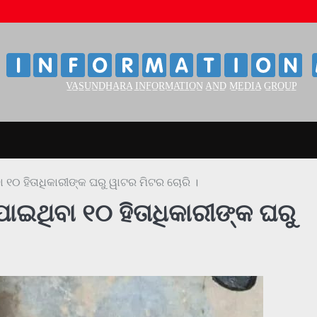
‌
‌
V̲A̲S̲U̲N̲D̲H̲A̲R̲A̲ I̲N̲F̲O̲R̲M̲A̲T̲I̲O̲N̲ A̲N̲D̲ M̲E̲D̲I̲A̲ G̲R̲O̲U̲P̲
 ୧୦ ହିତାଧିକାରୀଙ୍କ ଘରୁ ୱାଟର ମିଟର ଚୋରି ।
ାଇଥିବା ୧୦ ହିତାଧିକାରୀଙ୍କ ଘରୁ