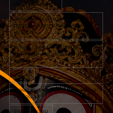
ଗଜପତି ଜିଲ୍ଲା ପାଇଁ ଦୁଃଖ
ଗାଇବା ଗ୍ରାମରେ ଦୁଇ ଗୋଷ୍ଠୀ ମୁହାଁ ମୁହିଁରାତି
12.30 ରେ ପହଁଚିଲେ ଆରକ୍ଷୀ ଅଧିକ୍ଷକ ଏବଂ
ଏସ ଡି ପି ଓ
ଛାତ୍ର ମୃତ୍ୟୁ ପାଇଁ KIIT ବିଶ୍ୱବିଦ୍ୟାଳୟର
'ଅବୈଧ କାର୍ଯ୍ୟକଳାପ'କୁ ଦାୟୀ କରିଛି UGC
ପ୍ୟାନେଲ
ଜଣେ ମୃତ
ଟେକ୍ସାସ ନିକଟ ସମୁଦ୍ରରେ ମେକ୍ସିକୋ ନୌସେନା
ବିମାନ ଦୁର୍ଘଟଣା
ଡି)ଉଚ୍ଚ ବିଦ୍ୟାଳୟ