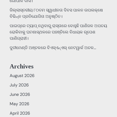
ଗୋପାଳ ଦାସ।
ଜିଲ୍ଲାସ୍ତରୀୟ ୮୦ତମ ସ୍ୱାଧୀନତା ଦିବସ ପାଳନ ଉପଲକ୍ଷେ
ବିଭିନ୍ନ ପ୍ରତିଯୋଗିତା ଅନୁଷ୍ଠିତ।
ପାଇପ୍‌ରେ ଟ୍ୟାପ୍‌ ନଥିବାରୁ ରାସ୍ତାରେ ବୋହୁଛି ପାଣିଜଳ ଅପଚୟ
ରୋକିବାକୁ ଘଟଣାସ୍ଥଳରେ ପହଞ୍ଚିଲେ ବିଧାୟକ ରୂପେଶ
ପାଣିଗ୍ରାହୀ।
ଦୁତୀମେଣ୍ଡି ଅଞ୍ଚଳରେ ବିଏସ୍‌ଏନ୍‌ଏଲ୍‌ ନେଟୱାର୍କ ଅଚଳ…
Archives
August 2026
July 2026
June 2026
May 2026
April 2026