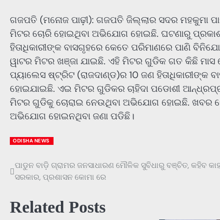
ଗଜପତି (ମନୋଜ ପାଢ଼ୀ): ଗଜପତି ଜିଲ୍ଲାର ସଦର ମହକୁମା ପ
ମିଟର ଚୋରି ହୋଇଥିବା ଅଭିଯୋଗ ହୋଇଛି. ଘଟଣାରୁ ପ୍ରକାଶ,
ହିତାଧିକାରୀଙ୍କ ବାସଗୃହରେ କେତେ ପରିମାଣରେ ପାଣି ବିନିଯ
ୱାଟର ମିଟର ଖଞ୍ଜା ଯାଇଛି. ଏହି ମିଟର ଗୁଡିକ ଗତ କିଛି ମା
ପ୍ୟାଲେସ ଷ୍ଟ୍ରିଟ (ରାଜଦାଣ୍ଡ)ର 10 ଜଣ ହିତାଧିକାରୀଙ୍କ
ହୋଇଯାଇଛି. ଏଇ ମିଟର ଗୁଡିକର ଚାହିଦା ପଡୋଶୀ ଆନ୍ଧ୍ରପ୍ରଦ
ମିଟର ଗୁଡିକୁ ଚୋରାଇ ନେଉଥିବା ଅଭିଯୋଗ ହୋଇଛି. ଖବର ଲେ
ଅଭିଯୋଗ ହୋଇନଥିବା ଜଣା ପଡିଛି।
ODISHA NEWS
ପାଡୁନ ବାଡ଼ି ଗ୍ରାମର ଜନସାଧାରଣ ମୌଳିକ ସୁବିଧାରୁ ବଞ୍ଚିତ, କହିବ କାହ
Post
ସରକାର, ପ୍ରଶାସନ କୋମା ରେ
navigation
Related Posts