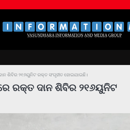
‌
‌
V̲A̲S̲U̲N̲D̲H̲A̲R̲A̲ I̲N̲F̲O̲R̲M̲A̲T̲I̲O̲N̲ A̲N̲D̲ M̲E̲D̲I̲A̲ G̲R̲O̲U̲P̲
ତ ଦାନ ଶିବିର ୨୧୬ୟୁନିଟ ରକ୍ତ ସଂଗୃହୀତ ହୋଇଯାଇଛି।
ି ରେ ରକ୍ତ ଦାନ ଶିବିର ୨୧୬ୟୁନିଟ