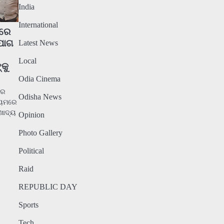
India
International
ିରେ
ଯୋଗ
Latest News
Local
କୁ
Odia Cinema
ାର
Odisha News
୍ୟମରେ
ଖାଦ୍ୟ
Opinion
Photo Gallery
Political
Raid
REPUBLIC DAY
Sports
Tech