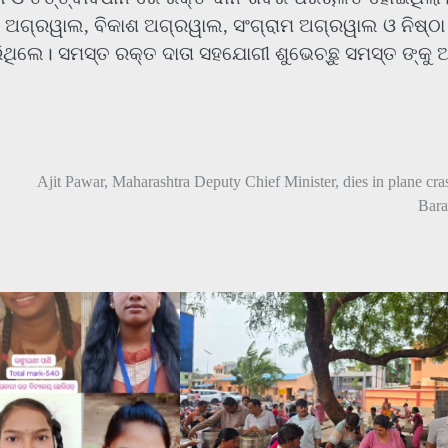
 ଅଗ୍ରୱାଲ, ବିକାଶ ଅଗ୍ରୱାଲ, ସଂଗ୍ରାମ ଅଗ୍ରୱାଲ ଓ ନିଷ୍ଠା
ରିଥିଲେ। ସମସ୍ତ ରକ୍ତ ଦାତା ସହଯୋଗୀ ଶୁଭେଚ୍ଛୁ ସମସ୍ତ ଙ୍କୁ
Ajit Pawar, Maharashtra Deputy Chief Minister, dies in plane cra
Bara