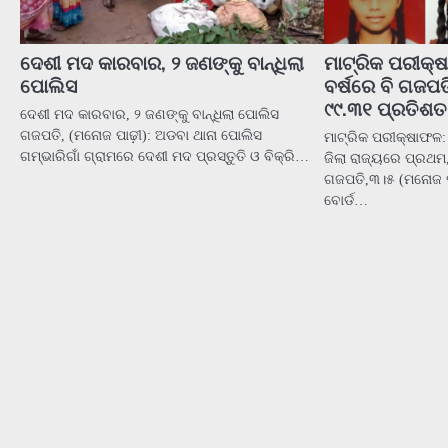
ଦେଶୀ ମଦ କାରବାର, ୨ ଜଣଙ୍କୁ ବାନ୍ଧିଲା
ମାଟ୍ରିକ ପରୀକ୍ଷ
ପୋଲିସ
ବର୍ଷରେ ବି ଗଜପତ
୯୯.୩୧ ପ୍ରତିଶତ
ଦେଶୀ ମଦ କାରବାର, ୨ ଜଣଙ୍କୁ ବାନ୍ଧିଲା ପୋଲିସ
ଗଜପତି, (ମନୋଜ ପାଢ଼ୀ): ଅଡବା ଥାନା ପୋଲିସ
ମାଟ୍ରିକ ପରୀକ୍ଷାଫଳ: 
ଗମ୍ଭାରିଗାଁ ଗ୍ରାମରେ ଦେଶୀ ମଦ ପ୍ରସ୍ତୁତି ଓ ବିକ୍ରି…
ଜିଲା ରାଜ୍ୟରେ ପ୍ରଥ
ଗଜପତି,୩।୫ (ମନୋଜ ପାଢ
ବୋର୍ଡ…