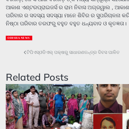
ଆକାଶ ଏଣ୍ଟରପ୍ରାଇଜର୍ସ ର ରାମ ନିବାସ ଅଗ୍ରୱାଲ , ଆକାଶ
ପରିବାର ର ସଦସ୍ୟ ସଦସ୍ୟା ମାନେ ଶିବିର ର ସୁପରିଚାଳନା କ
ନିଷ୍ଠା ପରିବାର ତରଫରୁ ବହୁତ ବହୁତ ଧନ୍ୟବାଦ ଓ କୃତଜ୍ଞତା।
ODISHA NEWS
Post
ଟିପିଏସ୍‌ଓଡିଏଲ୍‌ ପକ୍ଷରୁ ସାଧାରଣତନ୍ତ୍ର ଦିବସ ପାଳିତ
navigation
Related Posts