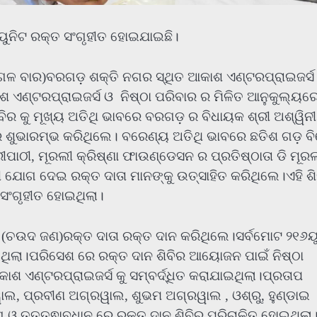
୧୬ୟୁନିଟ ରକ୍ତ ସଂଗୃହୀତ ହୋଇଯାଇଛି।
ଗଳ ବାର)ବରଗଡ଼ ଶକ୍ତି ନଗର ସ୍ଥିତ ଆକାଶ ଏଣ୍ଟରପ୍ରାଇଜର୍ସ
ାଶ ଏଣ୍ଟରପ୍ରାଇଜର୍ସ ଓ ନିଷ୍ଠା ପରିବାର ର ମିଳିତ ଆନୁକୁଲ୍ୟର
ିବିର କୁ ମୂଖ୍ୟ ଅତିଥି ଭାବରେ ବରଗଡ଼ ର ବିଧାୟକ ଶ୍ରୀ ଅଶ୍ୱିନୀ
 ଶୁଭାରମ୍ଭ କରିଥିଲେ। ବରେଣ୍ୟ ଅତିଥି ଭାବରେ ଛତିଶ ଗଡ଼ ବି
ୀପାଠୀ, ମୂରଲୀ କ୍ରିଷ୍ଣା ଫାଉଣ୍ଡେସନ ର ପ୍ରତିଷ୍ଠାତା ଡି ମୂର
ୀ ଯୋଗ ଦେଇ ରକ୍ତ ଦାତା ମାନଙ୍କୁ ଉତ୍ସାହିତ କରିଥିଲେ।ଏହି ଶି
ତ ସଂଗୃହୀତ ହୋଇଥିଲା।
 (ଚଉଦ ଜଣ)ରକ୍ତ ଦାତା ରକ୍ତ ଦାନ କରିଥିଲେ।ସର୍ବମୋଟ ୨୧୬ୟ
ୋଇଥିଲା।ପରିସେଶ ରେ ରକ୍ତ ଦାନ ଶିବିର ଆୟୋଜନ ପାଇଁ ନିଷ୍ଠା
ଏଣ୍ଟରପ୍ରାଇଜର୍ସ କୁ ସମ୍ବର୍ଦ୍ଧିତ କରାଯାଇଥିଲା।ପ୍ରତାପ
, ପ୍ରବୀଣ ଅଗ୍ରୱାଲ, ଶୁଭମ ଅଗ୍ରୱାଲ , ଓଶ୍ରୁ, ହୁଣ୍ଡାଇ
 ଓ ତତ୍ତ୍ଵାବଧାନ ରେ ରକ୍ତ ଦାନ ଶିବିର ପରିଚାଳିତ ହୋଇଥିଲା