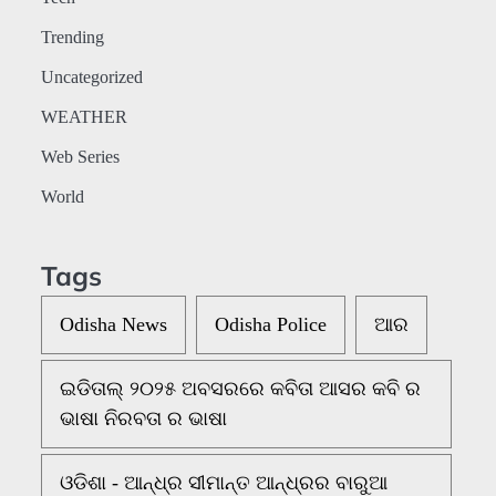
Trending
Uncategorized
WEATHER
Web Series
World
Tags
Odisha News
Odisha Police
ଆର
ଇଡିତାଲ୍ ୨୦୨୫ ଅବସରରେ କବିତା ଆସର କବି ର
ଭାଷା ନିରବତା ର ଭାଷା
ଓଡିଶା - ଆନ୍ଧ୍ର ସୀମାନ୍ତ ଆନ୍ଧ୍ରର ବାରୁଆ