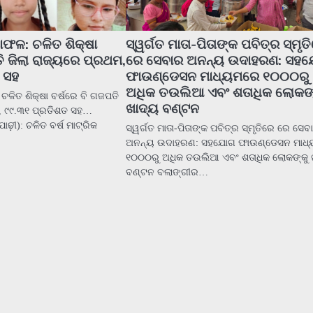
ାଫଳ: ଚଳିତ ଶିକ୍ଷା
ସ୍ୱର୍ଗତ ମାତା-ପିତାଙ୍କ ପବିତ୍ର ସ୍ମୃତ
ି ଜିଲା ରାଜ୍ୟରେ ପ୍ରଥମ,
ରେ ସେବାର ଅନନ୍ୟ ଉଦାହରଣ: ସହ
 ସହ
ଫାଉଣ୍ଡେସନ ମାଧ୍ୟମରେ ୧୦୦୦ରୁ
ଅଧିକ ତଉଲିଆ ଏବଂ ଶତାଧିକ ଲୋକଙ୍
ଚଳିତ ଶିକ୍ଷା ବର୍ଷରେ ବି ଗଜପତି
ଖାଦ୍ୟ ବଣ୍ଟନ
ମ, ୯୯.୩୧ ପ୍ରତିଶତ ସହ…
଼ୀ): ଚଳିତ ବର୍ଷ ମାଟ୍ରିକ
ସ୍ୱର୍ଗତ ମାତା-ପିତାଙ୍କ ପବିତ୍ର ସ୍ମୃତିରେ ରେ ସେବ
ଅନନ୍ୟ ଉଦାହରଣ: ସହଯୋଗ ଫାଉଣ୍ଡେସନ ମାଧ
୧୦୦୦ରୁ ଅଧିକ ତଉଲିଆ ଏବଂ ଶତାଧିକ ଲୋକଙ୍କୁ 
ବଣ୍ଟନ ବଲାଙ୍ଗୀର…