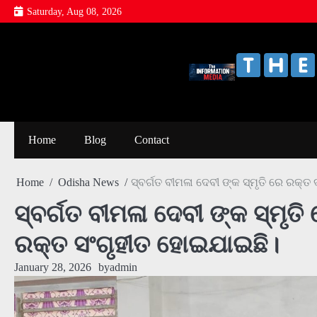
Skip
Saturday, Aug 08, 2026
to
content
Home
Blog
Contact
Home
Odisha News
ସ୍ବର୍ଗତ ବୀମଳା ଦେବୀ ଙ୍କ ସ୍ମୃତି ରେ ରକ୍
ସ୍ବର୍ଗତ ବୀମଳା ଦେବୀ ଙ୍କ ସ୍ମୃତ
ରକ୍ତ ସଂଗୃହୀତ ହୋଇଯାଇଛି।
January 28, 2026
by
admin