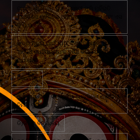
ଗାଇବା ଗ୍ରାମରେ ଦୁଇ ଗୋଷ୍ଠୀ ମୁହାଁ ମୁହିଁରାତି
12.30 ରେ ପହଁଚିଲେ ଆରକ୍ଷୀ ଅଧିକ୍ଷକ ଏବଂ ଏସ
ଡି ପି ଓ
ଛାତ୍ର ମୃତ୍ୟୁ ପାଇଁ KIIT ବିଶ୍ୱବିଦ୍ୟାଳୟର
'ଅବୈଧ କାର୍ଯ୍ୟକଳାପ'କୁ ଦାୟୀ କରିଛି UGC
ପ୍ୟାନେଲ
ଜଣେ ମୃତ
ଟେକ୍ସାସ ନିକଟ ସମୁଦ୍ରରେ ମେକ୍ସିକୋ ନୌସେନା
ବିମାନ ଦୁର୍ଘଟଣା
ଡି)ଉଚ୍ଚ ବିଦ୍ୟାଳୟ