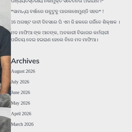
ପଞ୍ଚାୟତସ୍ତରୀୟ ନିଶାମୁକ୍ତ ସଚେତନତା ଅଭିଯାନ।*
*ସାମାନ୍ୟ ବର୍ଷାରେ ଉବୁଟୁବୁ ପାରଳାଖେମୁଣ୍ଡି ସହର* !
16 ଅଗଷ୍ଟ ଦାବୀ ଦିବସରେ ପି ଏମ ଜି ଛକରେ ଗର୍ଜିବେ ଶିକ୍ଷକ ।
ମଦ ମାଫିଆ ଙ୍କ ଆତଙ୍କ, ଅବକାରୀ ବିଭାଗର କର୍ମଚାରୀ
ପରିଚୟ ଦେଇ ହଇରାଣ ହେଲେ ନିଜେ ମଦ ମାଫିଆ।
Archives
August 2026
July 2026
June 2026
May 2026
April 2026
March 2026