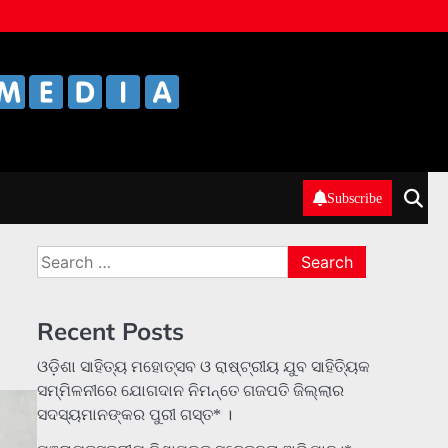
Subscribe
Search
for:
Recent Posts
ଓଡ଼ିଶା ସାହିତ୍ୟ ମହୋତ୍ସବ ଓ ରାଷ୍ଟ୍ରୀୟ ଯୁବ ସାହିତ୍ୟିକ
ସମ୍ମିଳନୀରେ ଯୋଗଦାନ ନିମନ୍ତେ ଗଜପତି ଜିଲ୍ଲାର
ସଦସ୍ୟମାନଙ୍କର ପୁରୀ ଗସ୍ତ* ।