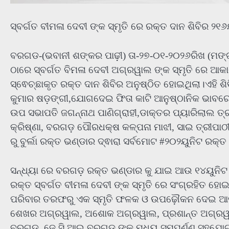
ସ୍ବର୍ଗତ ବୀମଳା ଦେବୀ ଙ୍କ ସ୍ମୃତି ରେ ରକ୍ତ ଦାନ ଶିବିର ୨
ବରଗଡ-(ଭବାନୀ ଶଙ୍କର ପାଢ଼ୀ) ତା-୨୭-୦୧-୨୦୨୬ରିଖ (ମଙ୍
ଠାରେ ସ୍ବର୍ଗତ ବିମଳା ଦେବୀ ଅଗ୍ରୱାଲ ଙ୍କ ସ୍ମୃତି ରେ ଆକ
ସ୍ଵେଚ୍ଛାକୃତ ରକ୍ତ ଦାନ ଶିବିର ଅନୁଷ୍ଠିତ ହୋଇଥିଲା।ଏହି ଶ
କୁମାର ଷଡ଼ଙ୍ଗୀ,ଯୋଗଦେଇ ଫିତା କାଟି ଆନୁଷ୍ଠାନିକ ଭାବରେ
ଉପ ସଭାପତି ଜଗନ୍ନାଥ ପାଣିଗ୍ରାହୀ,ଡାକ୍ତର ପ୍ୟାରିଲାଲ ତ୍ର
କ୍ରିଷ୍ଣା, ବରଗଡ଼ ପୌରଧକ୍ଷ କଳ୍ପନା ମାଝୀ, ସାଇ ତ୍ରୀପାଠ
ରୁ ବୁର୍ଲା ରକ୍ତ ଭଣ୍ଡାର ଦ୍ଵାରା ସର୍ବମୋଟ #୨୦୨ୟୁନିଟ ରକ୍
ସନ୍ଧ୍ୟା ରେ ବରଗଡ଼ ରକ୍ତ ଭଣ୍ଡାର କୁ ଯାଇ ଆଉ ୧୪ୟୁନିଟ
ରକ୍ତ ସ୍ବର୍ଗତ ବୀମଳା ଦେବୀ ଙ୍କ ସ୍ମୃତି ରେ ସଂଗ୍ରହିତ ହ
ପରିବାର ତରଫରୁ ଏକ ସ୍ମୃତି ଫଳକ ଓ ଉପଢ଼ୌକନ ଦେଇ ଆକାଶ 
ଶେଖର ଅଗ୍ରୱାଲ, ଅଶୋକ ଅଗ୍ରୱାଲ, ପ୍ରଶାନ୍ତ ଅଗ୍ରୱାଲ
ବରଗଡ଼, ଜେ ସି ଆଇ ବରଗଡ଼ ଙ୍କ ମଧ୍ୟ ସମ୍ପୂର୍ଣ୍ଣ ସହଯୋଗ