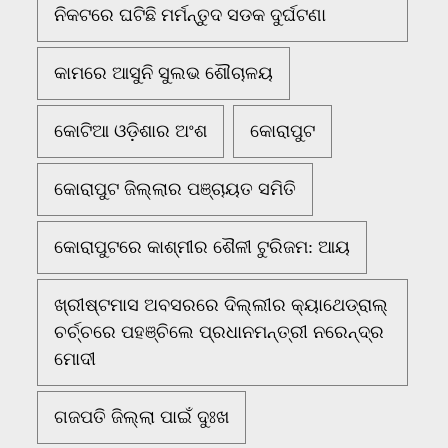
ନିକଟରେ ଘଟିଛି ମର୍ମନ୍ତୁଦ ସଡକ ଦୁର୍ଘଟଣା
କାମରେ ଆସୁନି ସୁଲଭ ଶୌଚାଳୟ
କୋଟିଆ ଓଡ଼ିଶାର ଅଂଶ
କୋରାପୁଟ
କୋରାପୁଟ ଜିଲ୍ଲାର ପଞ୍ଚାୟତ ସମିତି
କୋରାପୁଟରେ କାଶ୍ମୀର ଶୈଳୀ ଟୁରିଜମ: ଆୟ
ଖ୍ରୀଷ୍ଟମାସ ଅବସରରେ ଦିଲ୍ଲୀର କ୍ୟାଥେଡ୍ରାଲ୍
ଚର୍ଚ୍ଚରେ ପହଞ୍ଚିଲେ ପ୍ରଧାନମନ୍ତ୍ରୀ ନରେନ୍ଦ୍ର
ମୋଦୀ
ଗଜପତି ଜିଲ୍ଲା ପାଇଁ ଦୁଃଖ