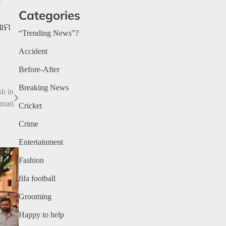
Categories
 ଆମ
“Trending News”?
Accident
Before-After
Breaking News
sh in
mati
Cricket
Crime
Entertainment
Fashion
fifa football
Grooming
Happy to help