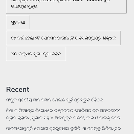
ଭାଇଙ୍କ ମୃତ୍ୟୁ
ସୁରକ୍ଷା
୧୫ ବର୍ଷ ହେଲା ୨ଟି ପେନସନ ପାଉଛନ୍ତି ଅବସରପ୍ରାପ୍ତ ଶିକ୍ଷକ
୪୦ ଲକ୍ଷର ସୁନା–ରୁପା ଜବତ
Recent
ସଂକୁଳ ସ୍ତରୀୟ ଜ୍ଞାନ ବିଜ୍ଞାନ ମେଳାର ପୂର୍ବ ପ୍ରସ୍ତୁତି ବୈଠକ
ନିଶା ମାଫିଆଙ୍କ ବିରୋଧରେ ଭଞ୍ଜନଗର ପୋଲିସର ବଡ଼ ସଫଳତା୪୪
ଗ୍ରାମ ବ୍ରାଉନ୍ ସୁଗାର ସହ ୪ ଅଭିଯୁକ୍ତ ଗିରଫ, କାର ଓ ବାଇକ୍ ଜବତ
ପାରଳାଖେମୁଣ୍ଡି ପୋଖରୀ ପୁନରୁଦ୍ଧାର ଦୁର୍ନୀତି: ୩ ଜଣଙ୍କୁ ଭିଜିଲାନ୍ସର