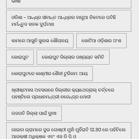
ଭାଷା
ଓଡିଶା - ଆନ୍ଧ୍ର ସୀମାନ୍ତ ଆନ୍ଧ୍ରର ବାରୁଆ ନିକଟରେ ଘଟିଛି
ମର୍ମନ୍ତୁଦ ସଡକ ଦୁର୍ଘଟଣା
କାମରେ ଆସୁନି ସୁଲଭ ଶୌଚାଳୟ
କୋଟିଆ ଓଡ଼ିଶାର ଅଂଶ
କୋରାପୁଟ
କୋରାପୁଟ ଜିଲ୍ଲାର ପଞ୍ଚାୟତ ସମିତି
କୋରାପୁଟରେ କାଶ୍ମୀର ଶୈଳୀ ଟୁରିଜମ: ଆୟ
ଖ୍ରୀଷ୍ଟମାସ ଅବସରରେ ଦିଲ୍ଲୀର କ୍ୟାଥେଡ୍ରାଲ୍ ଚର୍ଚ୍ଚରେ
ପହଞ୍ଚିଲେ ପ୍ରଧାନମନ୍ତ୍ରୀ ନରେନ୍ଦ୍ର ମୋଦୀ
ଗଜପତି ଜିଲ୍ଲା ପାଇଁ ଦୁଃଖ
ଗାଇବା ଗ୍ରାମରେ ଦୁଇ ଗୋଷ୍ଠୀ ମୁହାଁ ମୁହିଁରାତି 12.30 ରେ ପହଁଚିଲେ
ଆରକ୍ଷୀ ଅଧିକ୍ଷକ ଏବଂ ଏସ ଡି ପି ଓ