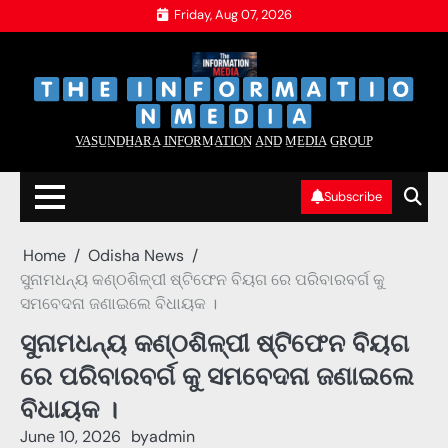
Skip
Friday, Aug 07, 2026
to
content
‌
‌
V̲A̲S̲U̲N̲D̲H̲A̲R̲A̲ I̲N̲F̲O̲R̲M̲A̲T̲I̲O̲N̲ A̲N̲D̲ M̲E̲D̲I̲A̲ G̲R̲O̲U̲P̲
Subscribe
Home
Odisha News
ସୁନାମଧନ୍ୟ କଣ୍ଠଶିଳ୍ପୀ ଷ୍ଟିଫେନ ବିୟଗ ରେ ପରିବାରବର୍ଗ କୁ
ସମବେଦନା ଜଣାଇଲେ ବିଧାୟକ ।
ସୁନାମଧନ୍ୟ କଣ୍ଠଶିଳ୍ପୀ ଷ୍ଟିଫେନ ବିୟଗ
ରେ ପରିବାରବର୍ଗ କୁ ସମବେଦନା ଜଣାଇଲେ
ବିଧାୟକ ।
June 10, 2026
by
admin