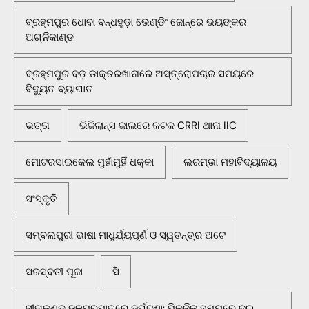
ବ୍ରହ୍ମପୁର ଧୋବା ବନ୍ଧହୁଡ଼ା ଭେଣ୍ଡିଂ ଜୋନ୍‌ରେ ଭୟଙ୍କର
ଅଗ୍ନିକାଣ୍ଡ
ବ୍ରହ୍ମପୁର ବଡ଼ ଡାକ୍ତରଖାନାରେ ଅସ୍ତ୍ରୋପଚାର ସମୟରେ
ବିଦ୍ୟୁତ ବ୍ୟାଘାତ
ଭତ୍ତା
ଭିଜିଲାନ୍ସ ଜାଲରେ କଟକ CRRI ଥାନା IIC
ମୋଟରସାଇକେଲ ମୁହାଁମୁହିଁ ଧକ୍କା
ଲରମ୍ଭା ମହାବିଦ୍ୟାଳୟ
ସଂସ୍କୃତି
ସମ୍ବଲପୁରୀ ଭାଷା ମାଧୁର୍ଯ୍ୟପୂର୍ଣ ଓ ସ୍ୱତନ୍ତ୍ର ଅଟେ
ସରସ୍ବତୀ ପୂଜା
ସି
ସୀତାକୁଣ୍ଡ ଜଳପ୍ରପାତରେ ଦୁର୍ଘଟଣା: ପିକନିକ ସମୟରେ ଦୁଇ