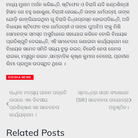
ମଧ୍ୟ ମୁନାମ ଅର୍ଜନ କରିଛନ୍ତି, ଷ୍ଟିଫେନ ଓ ବିରାଜି ଯଦି କଣ୍ଠଶିଳ୍ପୀ
ହିସାବ ରେ ବହୁ ଜଣାଶୁଣା, ବିରାଜୀ ହେଉଛନ୍ତି ତାଙ୍କ ଧର୍ମପତ୍ନୀ, ତାଙ୍କ
ଯୋଡ଼ି ଭାଙ୍ଗିଯାଇଥିବା ରୁ ବିରାଜି ଚିନ୍ତାଗ୍ରସ୍ତ ହୋଇପଡିଛନ୍ତି, ଅଜି
ବିଧାୟକ ଷ୍ଟିଫେନ ଙ୍କ ଧର୍ମପତ୍ନୀ ଓ ତାଙ୍କ ପୁଅଝିଅ ଙ୍କୁ ମିଶି
ସେମାନଙ୍କ ସମସ୍ତ ଅସୁବିଧାରେ ସହଯୋଗ କରିବେ ବୋଲି ବିଧାୟକ
ପ୍ରତିଶ୍ରୁତି ଦେଇଛନ୍ତି, ଏହି ସମବେଦନା ଜଣାଇବା କାର୍ଯ୍ୟକ୍ରମ ରେ
ବିଧାୟକ ସମେତ ସମିତି ସଭ୍ୟ ବୁଲୁ ରଇତ, ବିଜେଡି ନେତା ଜେମସ
ରାଇକା, ମସୁରୁନ ରଇତ ,ସାମ୍ବାଦିକ କୃଷ୍ଣ କୁମାର ବେହେରା, ପ୍ରବୀଣ
ଲିମା ପ୍ରମୁଖ ଉପସ୍ଥିତ ଥିଲେ ।
ODISHA NEWS
ଉନ୍ନତ ମତ୍ସ୍ୟ ପାଳନ ପଦ୍ଧତି
ସ୍ବତନ୍ତ୍ର ସଘନ ସଂଶୋଧନ
Post
ଉପରେ ଏକ ଦିବସୀୟ
(SIR) ସଚେତନତା ପଦଯାତ୍ରା
navigation
ପ୍ରଶିକ୍ଷଣ ସହ ସଚେତନତା
ଅନୁଷ୍ଠିତ।
କାର୍ଯ୍ୟକ୍ରମ ।
Related Posts