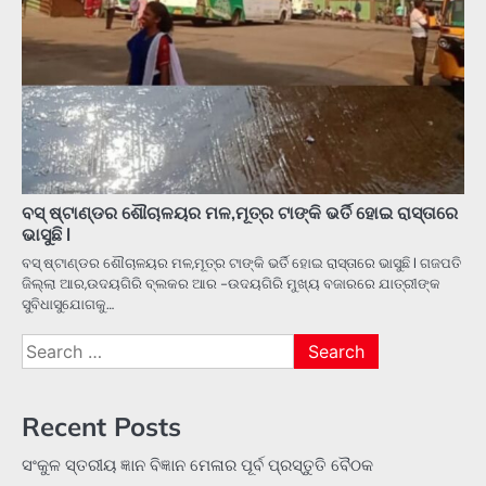
ବସ୍ ଷ୍ଟାଣ୍ଡର ଶୌଚାଳୟର ମଳ,ମୂତ୍ର ଟାଙ୍କି ଭର୍ତି ହୋଇ ରାସ୍ତାରେ
ଭାସୁଛି l
ବସ୍ ଷ୍ଟାଣ୍ଡର ଶୌଚାଳୟର ମଳ,ମୂତ୍ର ଟାଙ୍କି ଭର୍ତି ହୋଇ ରାସ୍ତାରେ ଭାସୁଛି l ଗଜପତି
ଜିଲ୍ଲା ଆର,ଉଦୟଗିରି ବ୍ଲକର ଆର -ଉଦୟଗିରି ମୁଖ୍ୟ ବଜାରରେ ଯାତ୍ରୀଙ୍କ
ସୁବିଧାସୁଯୋଗକୁ…
Search
for:
Recent Posts
ସଂକୁଳ ସ୍ତରୀୟ ଜ୍ଞାନ ବିଜ୍ଞାନ ମେଳାର ପୂର୍ବ ପ୍ରସ୍ତୁତି ବୈଠକ