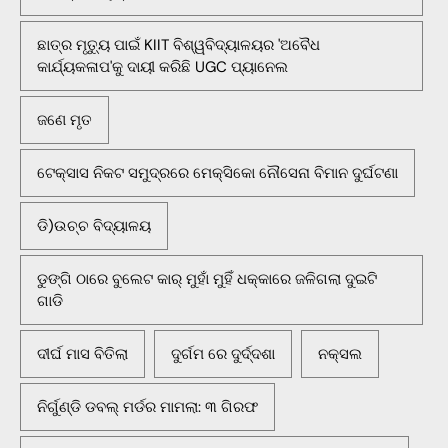
ଛାତ୍ର ମୃତ୍ୟୁ ପାଇଁ KIIT ବିଶ୍ୱବିଦ୍ୟାଳୟର 'ଅବୈଧ
କାର୍ଯ୍ୟକଳାପ'କୁ ଦାୟୀ କରିଛି UGC ପ୍ୟାନେଲ
ଜଣେ ମୃତ
ଟେକ୍ସାସ ନିକଟ ସମୁଦ୍ରରେ ମେକ୍ସିକୋ ନୌସେନା ବିମାନ ଦୁର୍ଘଟଣା
ଡି)ଉଚ୍ଚ ବିଦ୍ୟାଳୟ
ଡୁଙ୍ଗି ଠାରେ ବୁଲେଟ କାର୍ ମୁହାଁ ମୁହିଁ ଧକ୍କାରେ ଜଳିଗଲା ଦୁଇଟି
ଗାଡି
ଦୀର୍ଘ ମାସ ବିତିଲା
ଦୁର୍ଗମ ରେ ଦୁର୍ଦ୍ଦଶା
ନକ୍ସଲ
ନିର୍ଗୁଣ୍ଡି ଡବଲ୍ ମର୍ଡର ମାମଲା: ୩ ଗିରଫ