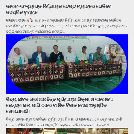
ଭାରତ-ଇଂଲ୍ୟାଣ୍ଡ ନିର୍ଣ୍ଣାୟକ ଟେଷ୍ଟ ମ୍ୟାଚ୍‌ରେ ଖେଳିବେ
ଜସପ୍ରିତ ବୁମ୍ରାହ
କ୍ରୀଡ଼ା ସମ୍ବାଦ
ଭାରତ-ଇଂଲ୍ୟାଣ୍ଡ ନିର୍ଣ୍ଣାୟକ ଟେଷ୍ଟ ମ୍ୟାଚ୍‌ରେ ଖେଳିବେ
ଜସପ୍ରିତ ବୁମ୍ରାହ ଭାରତୀୟ ଦଳର ଅଗ୍ରଣୀ ବୋଲର୍ ଜସପ୍ରିତ ବୁମ୍ରାହ ଇଂଲ୍ୟାଣ୍ଡ
ବିରୁଦ୍ଧରେ ଆସନ୍ତା ନିର୍ଣ୍ଣାୟକ ଟେଷ୍ଟ…
ଦିବ୍ୟ ଜୀବନ ଶ୍ରୀ ଅରବିନ୍ଦ ପୂର୍ଣ୍ଣାଙ୍ଗ ଶିକ୍ଷା ଓ ଗବେଷଣା
କେନ୍ଦ୍ର କଳା ପାଣି ଠାରେ ବାର୍ଷିକ ବିଜ୍ଞାନ ମେଳା ଅନୁଷ୍ଠିତ
ହୋଇଯାଇଛି।
ଦିବ୍ୟ ଜୀବନ ଶ୍ରୀ ଅରବିନ୍ଦ ପୂର୍ଣ୍ଣାଙ୍ଗ ଶିକ୍ଷା ଓ ଗବେଷଣା କେନ୍ଦ୍ର କଳା ପାଣି
ଠାରେ ବାର୍ଷିକ ବିଜ୍ଞାନ ମେଳା ଅନୁଷ୍ଠିତ ହୋଇଯାଇଛି। ବରଗଡ – (ଭବାନୀ…