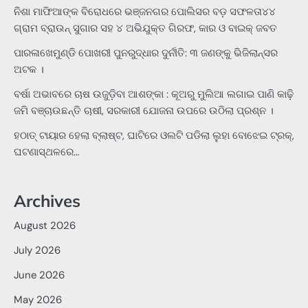
ନିଶା ମାଫିଆଙ୍କ ବିରୋଧରେ ଭଞ୍ଜନଗର ପୋଲିସର ବଡ଼ ସଫଳତା୪୪
ଗ୍ରାମ ବ୍ରାଉନ୍ ସୁଗାର ସହ ୪ ଅଭିଯୁକ୍ତ ଗିରଫ, କାର ଓ ବାଇକ୍ ଜବତ
ପାରଳାଖେମୁଣ୍ଡି ପୋଖରୀ ପୁନରୁଦ୍ଧାର ଦୁର୍ନୀତି: ୩ ଜଣଙ୍କୁ ଭିଜିଲାନ୍ସର
ଅଟକ ।
ବର୍ଷା ଅଭାବରେ ଚାଷ ଉଜୁଡ଼ିବା ଆଶଙ୍କା : କୂଅରୁ ମୁଲିଆ ଲଗାଇ ପାଣି କାଢ଼ି
ଜମି ବଞ୍ଚାଉଛନ୍ତି ଚାଷୀ, ସରକାରୀ ଯୋଜନା ଉପରେ ଉଠିଲା ପ୍ରଶ୍ନ ।
ହଠାତ୍‌ ଟାୟାର ହେଲା ବ୍ଲାଷ୍ଟ, ଘାଟିରେ ଓଲଟି ପଡିଲା ଲୁହା ବୋଝେଇ ଟ୍ରକ୍‌,
ଘଟଣାସ୍ଥଳରେ…
Archives
August 2026
July 2026
June 2026
May 2026