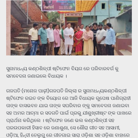
ସୁନାମଧନ୍ୟ କଣ୍ଠଶିଳ୍ପୀ ଷ୍ଟିଫେନ ବିୟଗ ରେ ପରିବାରବର୍ଗ କୁ
ସମବେଦନା ଜଣାଇଲେ ବିଧାୟକ ।
ଗଜପତି (ମନୋଜ ପାଢ଼ୀ)ଗଜପତି ଜିଲ୍ଲା ର ସୁନାମଧନ୍ୟକଣ୍ଠଶିଳ୍ପୀ
ଷ୍ଟିଫେନ ରଇତ ଙ୍କ ବିୟୋଗ ରେ ଆଜି ବିଧାୟକ ରୁପେଷ ପାଣିଗ୍ରାହୀ
ତାଙ୍କ ବାସଭବନ ଯାଇ ତାଙ୍କ ସପରିବାର ଙ୍କୁ ସମବେଦନା ଜଣାଇବା
ସହ ଅମର ଆତ୍ମା ର ସଦଗତି ପାଇଁ ପ୍ରଭୁ ଯୀଶୁଖ୍ରୀଷ୍ଟ ଙ୍କ ପାଖରେ
ପ୍ରାର୍ଥନା କରିଥିଲେ । ଷ୍ଟିଫେନ ଜଣେ ଭଲ କଣ୍ଠଶିଳ୍ପୀ ସହ
ପରଉପକାରୀ ହିସାବ ରେ ଜଣାଶୁଣା, ସେ ଶୌରା ଗୀତ ସହ ଆସାମୀ,
ଓଡ଼ିଆ, ହିନ୍ଦୀ ତେଲୁଗୁ ରେ ଗୀତଗାଇ ସାରା ଓଡ଼ିଶା ସହ ଓଡ଼ିଶା ବାହାରେ