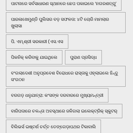
ପାଟନାରେ ସର୍ବସାଧାରଣ ସ୍ଥାନରେ ଛେପ ପକାଇଲେ ‘ନଗରଶତ୍ରୁ’
ପାରଳାଖେମୁଣ୍ଡି ପୁଲିସର ବଡ଼ ସଫଳତା: ୪ଟି ଚୋରି ମାମଲାର
ଖୁଲାସା
ପି. ଏମ୍.ଶ୍ରୀ ସରକାରୀ (ଏସ.ଏସ
ପିକନିକ୍‌ କରିବାକୁ ଯାଇଥିଲେ
ପୁରାଣ ପ୍ରସିଦ୍ଧ
ବଂଗଲାଦେଶୀ ଅନୁପ୍ରବେଶ ବିରୋଧରେ ରାସ୍ତାକୁ ଓହ୍ଲାଇଲେ ହିନ୍ଦୁ
ସଂଗଠନ
ବରଗଡ଼ ଧନୁଯାତ୍ରା: କଂସଙ୍କ ଦରବାରରେ ମୁଖ୍ୟମନ୍ତ୍ରୀ
ବାରିପଦାରେ ଚଳନ୍ତା ଅବସ୍ଥାରେ ଜଳିଗଲା ଇଲେକ୍ଟ୍ରିକ୍ ସ୍କୁଟର୍
ବିଲିଭର୍ସ ଇଷ୍ଟର୍ଣ ଚର୍ଚ୍ଚ ତେଙ୍ଗେଡ଼ାପଥର ଟିକାବାଲି