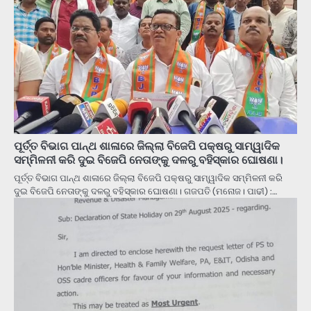
ପୂର୍ତ୍ତ ବିଭାଗ ପାନ୍ଥ ଶାଳାରେ ଜିଲ୍ଲା ବିଜେପି ପକ୍ଷରୁ ସାମ୍ୱାଦିକ
ସମ୍ମିଳନୀ କରି ଦୁଇ ବିଜେପି ନେତାଙ୍କୁ ଦଳରୁ ବହିସ୍କାର ଘୋଷଣା।
ପୂର୍ତ୍ତ ବିଭାଗ ପାନ୍ଥ ଶାଳାରେ ଜିଲ୍ଲା ବିଜେପି ପକ୍ଷରୁ ସାମ୍ୱାଦିକ ସମ୍ମିଳନୀ କରି
ଦୁଇ ବିଜେପି ନେତାଙ୍କୁ ଦଳରୁ ବହିସ୍କାର ଘୋଷଣା। ଗଜପତି (ମନୋଜ। ପାଢୀ) :…