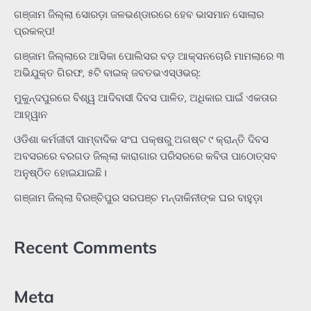
ଗଞ୍ଜାମ ଜିଲ୍ଲା ସୋରଡ଼ା ଜଳଭଣ୍ଡାରରେ ହେବ ଭାସମାନ ସୋଲାର
ପ୍ରକଳ୍ପ!
ଗଞ୍ଜାମ ଜିଲ୍ଲାରେ ଆସିକା ପୋଲିସର ବଡ଼ ଆକ୍ସନଚୋରି ମାମଲାରେ ୩
ଅଭିଯୁକ୍ତ ଗିରଫ, ୫ଟି ବାଇକ୍ ଜବତଭଏସ୍‌ଓଭର୍:
ମୁକୁନ୍ଦପୁରରେ ବିଶ୍ୱ ଆଦିବାସୀ ଦିବସ ପାଳିତ, ଅଧିକାର ପାଇଁ ଏକତାର
ଆହ୍ୱାନ
ଓଡିଶା କର୍ମଜୀବୀ ସାମ୍ବାଦିକ ସଂଘ ପକ୍ଷରୁ ଅଗଷ୍ଟ ୯ କ୍ରାନ୍ତି ଦିବସ
ଅବସରରେ ବରଗଡ ଜିଲ୍ଲା କାରାଗାର ପରିସରରେ କବିତା ପାଠୋତ୍ସବ
ଅନୁଷ୍ଠିତ ହୋଇଯାଇଛି।
ଗଞ୍ଜାମ ଜିଲ୍ଲା ବିରଞ୍ଚିପୁର ସରପଞ୍ଚ ମନ୍ଦାକିନୀଙ୍କ ଘର ବାହୁଡ଼ା
Recent Comments
Meta