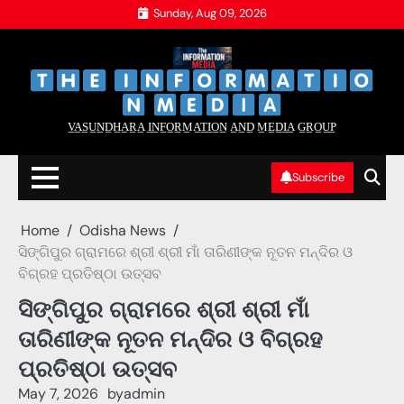
Skip
Sunday, Aug 09, 2026
to
content
‌
‌
V̲A̲S̲U̲N̲D̲H̲A̲R̲A̲ I̲N̲F̲O̲R̲M̲A̲T̲I̲O̲N̲ A̲N̲D̲ M̲E̲D̲I̲A̲ G̲R̲O̲U̲P̲
Subscribe
Home
Odisha News
ସିଙ୍ଗିପୁର ଗ୍ରାମରେ ଶ୍ରୀ ଶ୍ରୀ ମାଁ ତାରିଣୀଙ୍କ ନୂତନ ମନ୍ଦିର ଓ
ବିଗ୍ରହ ପ୍ରତିଷ୍ଠା ଉତ୍ସବ
ସିଙ୍ଗିପୁର ଗ୍ରାମରେ ଶ୍ରୀ ଶ୍ରୀ ମାଁ
ତାରିଣୀଙ୍କ ନୂତନ ମନ୍ଦିର ଓ ବିଗ୍ରହ
ପ୍ରତିଷ୍ଠା ଉତ୍ସବ
May 7, 2026
by
admin