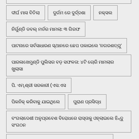
ଦୀର୍ଘ ମାସ ବିତିଲା
ଦୁର୍ଗମ ରେ ଦୁର୍ଦ୍ଦଶା
ନକ୍ସଲ
ନିର୍ଗୁଣ୍ଡି ଡବଲ୍ ମର୍ଡର ମାମଲା: ୩ ଗିରଫ
ପାଟନାରେ ସର୍ବସାଧାରଣ ସ୍ଥାନରେ ଛେପ ପକାଇଲେ ‘ନଗରଶତ୍ରୁ’
ପାରଳାଖେମୁଣ୍ଡି ପୁଲିସର ବଡ଼ ସଫଳତା: ୪ଟି ଚୋରି ମାମଲାର
ଖୁଲାସା
ପି. ଏମ୍.ଶ୍ରୀ ସରକାରୀ (ଏସ.ଏସ
ପିକନିକ୍‌ କରିବାକୁ ଯାଇଥିଲେ
ପୁରାଣ ପ୍ରସିଦ୍ଧ
ବଂଗଲାଦେଶୀ ଅନୁପ୍ରବେଶ ବିରୋଧରେ ରାସ୍ତାକୁ ଓହ୍ଲାଇଲେ ହିନ୍ଦୁ
ସଂଗଠନ