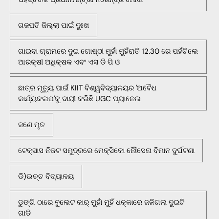
ଗଜପତି ଜିଲ୍ଲା ପାଇଁ ଦୁଃଖ
ଗାଇବା ଗ୍ରାମରେ ଦୁଇ ଗୋଷ୍ଠୀ ମୁହାଁ ମୁହିଁରାତି 12.30 ରେ ପହଁଚିଲେ
ଆରକ୍ଷୀ ଅଧିକ୍ଷକ ଏବଂ ଏସ ଡି ପି ଓ
ଛାତ୍ର ମୃତ୍ୟୁ ପାଇଁ KIIT ବିଶ୍ୱବିଦ୍ୟାଳୟର 'ଅବୈଧ
କାର୍ଯ୍ୟକଳାପ'କୁ ଦାୟୀ କରିଛି UGC ପ୍ୟାନେଲ
ଜଣେ ମୃତ
ଟେକ୍ସାସ ନିକଟ ସମୁଦ୍ରରେ ମେକ୍ସିକୋ ନୌସେନା ବିମାନ ଦୁର୍ଘଟଣା
ଡି)ଉଚ୍ଚ ବିଦ୍ୟାଳୟ
ଡୁଙ୍ଗି ଠାରେ ବୁଲେଟ କାର୍ ମୁହାଁ ମୁହିଁ ଧକ୍କାରେ ଜଳିଗଲା ଦୁଇଟି
ଗାଡି