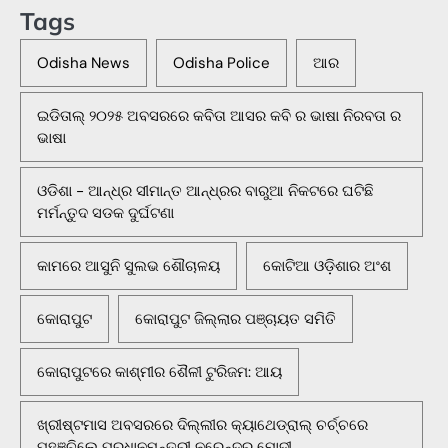
Tags
Odisha News
Odisha Police
ଆର
ଇଡିତାଲ୍ ୨୦୨୫ ଅବସରରେ କବିତା ଆସର କବି ର ଭାଷା ନିରବତା ର
ଭାଷା
ଓଡିଶା - ଆନ୍ଧ୍ର ସୀମାନ୍ତ ଆନ୍ଧ୍ରର ବାରୁଆ ନିକଟରେ ଘଟିଛି
ମର୍ମନ୍ତୁଦ ସଡକ ଦୁର୍ଘଟଣା
କାମରେ ଆସୁନି ସୁଲଭ ଶୌଚାଳୟ
କୋଟିଆ ଓଡ଼ିଶାର ଅଂଶ
କୋରାପୁଟ
କୋରାପୁଟ ଜିଲ୍ଲାର ପଞ୍ଚାୟତ ସମିତି
କୋରାପୁଟରେ କାଶ୍ମୀର ଶୈଳୀ ଟୁରିଜମ: ଆୟ
ଖ୍ରୀଷ୍ଟମାସ ଅବସରରେ ଦିଲ୍ଲୀର କ୍ୟାଥେଡ୍ରାଲ୍ ଚର୍ଚ୍ଚରେ
ପହଞ୍ଚିଲେ ପ୍ରଧାନମନ୍ତ୍ରୀ ନରେନ୍ଦ୍ର ମୋଦୀ