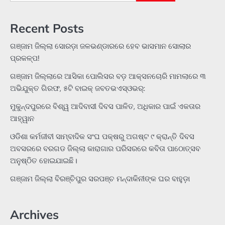
for:
Recent Posts
ଗଞ୍ଜାମ ଜିଲ୍ଲା ସୋରଡ଼ା ଜଳଭଣ୍ଡାରରେ ହେବ ଭାସମାନ ସୋଲାର
ପ୍ରକଳ୍ପ!
ଗଞ୍ଜାମ ଜିଲ୍ଲାରେ ଆସିକା ପୋଲିସର ବଡ଼ ଆକ୍ସନଚୋରି ମାମଲାରେ ୩
ଅଭିଯୁକ୍ତ ଗିରଫ, ୫ଟି ବାଇକ୍ ଜବତଭଏସ୍‌ଓଭର୍:
ମୁକୁନ୍ଦପୁରରେ ବିଶ୍ୱ ଆଦିବାସୀ ଦିବସ ପାଳିତ, ଅଧିକାର ପାଇଁ ଏକତାର
ଆହ୍ୱାନ
ଓଡିଶା କର୍ମଜୀବୀ ସାମ୍ବାଦିକ ସଂଘ ପକ୍ଷରୁ ଅଗଷ୍ଟ ୯ କ୍ରାନ୍ତି ଦିବସ
ଅବସରରେ ବରଗଡ ଜିଲ୍ଲା କାରାଗାର ପରିସରରେ କବିତା ପାଠୋତ୍ସବ
ଅନୁଷ୍ଠିତ ହୋଇଯାଇଛି।
ଗଞ୍ଜାମ ଜିଲ୍ଲା ବିରଞ୍ଚିପୁର ସରପଞ୍ଚ ମନ୍ଦାକିନୀଙ୍କ ଘର ବାହୁଡ଼ା
Archives