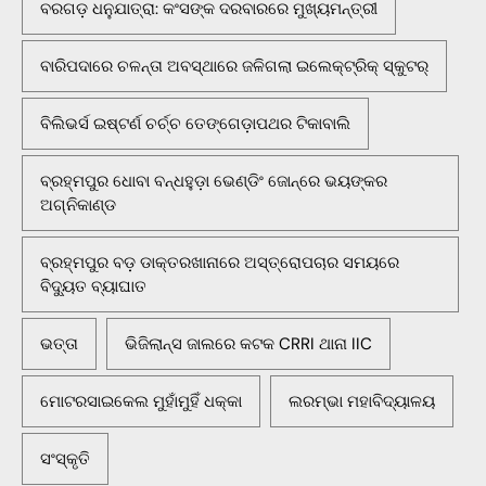
ବରଗଡ଼ ଧନୁଯାତ୍ରା: କଂସଙ୍କ ଦରବାରରେ ମୁଖ୍ୟମନ୍ତ୍ରୀ
ବାରିପଦାରେ ଚଳନ୍ତା ଅବସ୍ଥାରେ ଜଳିଗଲା ଇଲେକ୍ଟ୍ରିକ୍ ସ୍କୁଟର୍
ବିଲିଭର୍ସ ଇଷ୍ଟର୍ଣ ଚର୍ଚ୍ଚ ତେଙ୍ଗେଡ଼ାପଥର ଟିକାବାଲି
ବ୍ରହ୍ମପୁର ଧୋବା ବନ୍ଧହୁଡ଼ା ଭେଣ୍ଡିଂ ଜୋନ୍‌ରେ ଭୟଙ୍କର
ଅଗ୍ନିକାଣ୍ଡ
ବ୍ରହ୍ମପୁର ବଡ଼ ଡାକ୍ତରଖାନାରେ ଅସ୍ତ୍ରୋପଚାର ସମୟରେ
ବିଦ୍ୟୁତ ବ୍ୟାଘାତ
ଭତ୍ତା
ଭିଜିଲାନ୍ସ ଜାଲରେ କଟକ CRRI ଥାନା IIC
ମୋଟରସାଇକେଲ ମୁହାଁମୁହିଁ ଧକ୍କା
ଲରମ୍ଭା ମହାବିଦ୍ୟାଳୟ
ସଂସ୍କୃତି