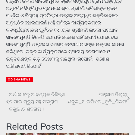
ଗଞ୍ଜାମ ଜିଲ୍ଲା ସାନଖେମୁଣ୍ଡି ବ୍ଲକ ସିଙ୍ଗିପୁର ଗ୍ରାମ ପଞ୍ଚାୟତ
ଅନ୍ତର୍ଗତ ସିଙ୍ଗିପୁର ଗ୍ରାମରେ ଶ୍ରୀ ଶ୍ରୀ ମାଁ ତାରିଣୀଙ୍କ ନୂତନ
ମନ୍ଦିର ଓ ବିଗ୍ରହ ପ୍ରତିଷ୍ଠା ଉତ୍ସବ ଅତ୍ୟନ୍ତ ଭକ୍ତିଭାବରେ
ଅନୁଷ୍ଠିତ ହୋଇଯାଇଛି।ଏହି ପବିତ୍ର କାର୍ଯ୍ୟକ୍ରମରେ
କବିସୂର୍ଯ୍ୟନଗରର ପୂର୍ବତନ ବିଧାୟିକା ଶ୍ରୀମତୀ ଲତିକା ପ୍ରଧାନ
ସାନଖେମୁଣ୍ଡି ବିଜେଡି ସଭାପତି ଗଣେଶ ପାଣିଗ୍ରାହୀ ଯୋଗଦେଇ
ସାନଖେମୁଣ୍ଡି ଅଞ୍ଚଳର ସମସ୍ତ ଜନସାଧାରଣଙ୍କ ମଙ୍ଗଳ କାମନା
କରିଥିଲେ।ଉକ୍ତ କାର୍ଯ୍ୟକ୍ରମରେ ସ୍ଥାନୀୟ ନେତାମାନେ ଓ
ଭକ୍ତଗଣଙ୍କ ଭିଡ଼ ଦେଖିବାକୁ ମିଳିଥିଲା।ରିପୋର୍ଟ: , ଗଣେଶ
ପାଣିଗ୍ରାହୀ ରିପୋର୍ଟ
ODISHA NEWS
ଅର୍ଥାଭାବରୁ ଆବଶ୍ୟକ ଚିକିତ୍ସା
ଗଞ୍ଜାମ ଜିଲ୍ଲା
Post
ନ ପାଇ ମୃତ୍ୟୁ ସହ ସଂଗ୍ରାମ
#ଦୁଇ_ଆଇପିଏଲ_ବୁକି_ଗିରଫ
navigation
କରୁଛନ୍ତି ଶିବରାମ ।
Related Posts