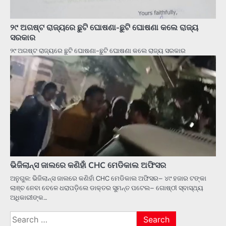
୨୯ ଅଗଷ୍ଟ ରାଜ୍ୟରେ ଛୁଟି ଘୋଷଣା-ଛୁଟି ଘୋଷଣା କଲେ ରାଜ୍ୟ
ସରକାର
୨୯ ଅଗଷ୍ଟ ରାଜ୍ୟରେ ଛୁଟି ଘୋଷଣା-ଛୁଟି ଘୋଷଣା କଲେ ରାଜ୍ୟ ସରକାର
ଭିଜିଲାନ୍ସ ଜାଲରେ କଣିହାଁ CHC ମେଡିକାଲ ଅଫିସର
ଅନୁଗୁଳ: ଭିଜିଲାନ୍ସ ଜାଲରେ କଣିହାଁ CHC ମେଡିକାଲ ଅଫିସର– ୪୯ ହଜାର ଟଙ୍କା
ଲାଞ୍ଚ ନେବା ବେଳେ ଧରାପଡ଼ିଲେ ଡାକ୍ତର ସୁମନ୍ତ ପଟେଲ– ଗୋଷ୍ଠୀ ସ୍ବାସ୍ଥ୍ୟ
ଅଧିକାରୀଙ୍କ…
Search