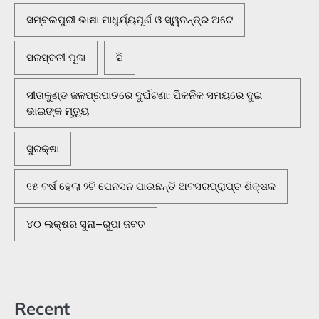
ସମ୍ବଲପୁରୀ ଭାଷା ମାଧୁର୍ଯ୍ୟପୂର୍ଣ ଓ ସ୍ୱତନ୍ତ୍ର ଅଟେ
ସରସ୍ବତୀ ପୂଜା
ସି
ସୀତାକୁଣ୍ଡ ଜଳପ୍ରପାତରେ ଦୁର୍ଘଟଣା: ପିକନିକ ସମୟରେ ଦୁଇ
ଭାଇଙ୍କ ମୃତ୍ୟୁ
ସୁରକ୍ଷା
୧୫ ବର୍ଷ ହେଲା ୨ଟି ପେନସନ ପାଉଛନ୍ତି ଅବସରପ୍ରାପ୍ତ ଶିକ୍ଷକ
୪୦ ଲକ୍ଷର ସୁନା–ରୁପା ଜବତ
Recent