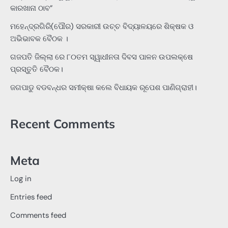
କାରଖାନା ଠାବ”
ମହେନ୍ଦ୍ରଗିରି(ପୌର) ସରକାରୀ ଉଚ୍ଚ ବିଦ୍ୟାଳୟରେ ଶିକ୍ଷକ ଓ
ଅଭିଭାବକ ବୈଠକ ।
ଗଜପତି ଜିଲ୍ଲା ରେ ୮୦ତମ ସ୍ୱାଧୀନତା ଦିବସ ପାଳନ ଉପଲକ୍ଷେ
ପ୍ରସ୍ତୁତି ବୈଠକ।
ଜଗପାଡୁ ବଡବନ୍ଧର ସମୀକ୍ଷା କଲେ ବିଧାୟକ ରୂପେଶ ପାଣିଗ୍ରାହୀ।
Recent Comments
Meta
Log in
Entries feed
Comments feed