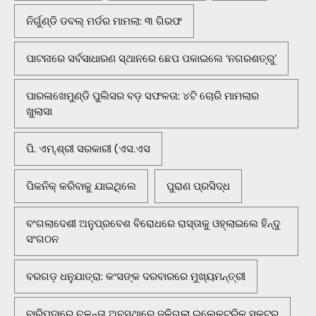
ନିର୍ଗୁଣ୍ଡି ଡବଲ୍ ମର୍ଡର ମାମଲା: ୩ ଗିରଫ
ପାଟନାରେ ସର୍ବସାଧାରଣ ସ୍ଥାନରେ ଛେପ ପକାଇଲେ ‘ନଗରଶତ୍ରୁ’
ପାରଳାଖେମୁଣ୍ଡି ପୁଲିସର ବଡ଼ ସଫଳତା: ୪ଟି ଚୋରି ମାମଲାର
ଖୁଲାସା
ପି. ଏମ୍.ଶ୍ରୀ ସରକାରୀ (ଏସ.ଏସ
ପିକନିକ୍‌ କରିବାକୁ ଯାଇଥିଲେ
ପୁରାଣ ପ୍ରସିଦ୍ଧ
ବଂଗଲାଦେଶୀ ଅନୁପ୍ରବେଶ ବିରୋଧରେ ରାସ୍ତାକୁ ଓହ୍ଲାଇଲେ ହିନ୍ଦୁ
ସଂଗଠନ
ବରଗଡ଼ ଧନୁଯାତ୍ରା: କଂସଙ୍କ ଦରବାରରେ ମୁଖ୍ୟମନ୍ତ୍ରୀ
ବାରିପଦାରେ ଚଳନ୍ତା ଅବସ୍ଥାରେ ଜଳିଗଲା ଇଲେକ୍ଟ୍ରିକ୍ ସ୍କୁଟର୍