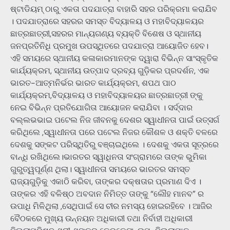
ଷ୍ଟାଡିୟମ୍ ଠାରୁ ଏକତା ପଦଯାତ୍ରା ବାହାରି ସହର ପରିକ୍ରମା କରାଯିବ
। ପଦଯାତ୍ରାରେ ସହରର ସମସ୍ତ ବିଦ୍ୟାଳୟ ଓ ମହାବିଦ୍ୟାଳୟର
ଛାତ୍ରଛାତ୍ରୀ,ସହରର ମାନ୍ୟଗଣ୍ୟ ବ୍ୟକ୍ତି ବିଶେଷ ଓ ସ୍ଥାନୀୟ
ଜନପ୍ରତିନିଧି ପ୍ରମୁଖ ଉପସ୍ଥିତରେ ପଦଯାତ୍ରା ଆୟୋଜିତ ହେବ।
ଏହି ସମୟରେ ସ୍ଥାନୀୟ କଳାକାରମାନଙ୍କ ଦ୍ୱାରା ବିଭିନ୍ନ ସାଂସ୍କୃତିକ
କାର୍ଯ୍ୟକ୍ରମ, ସ୍ଥାନୀୟ ଉତ୍ପାଦ ଦ୍ରବ୍ୟ ଗୁଡ଼ିକର ପ୍ରଦର୍ଶନ, ଏକ
ଭାରତ-ଆତ୍ମନିର୍ଭର ଭାରତ କାର୍ଯ୍ୟକ୍ରମ, ଶପଥ ପାଠ
କାର୍ଯ୍ୟକ୍ରମ,ବିଦ୍ୟାଳୟ ଓ ମହାବିଦ୍ୟାଳୟର ଛାତ୍ରଛାତ୍ରୀ ଙ୍କୁ
ନେଇ ବିଭିନ୍ନ ପ୍ରତିଯୋଗିତା ଆୟୋଜନ କରାଯିବା । ସର୍ଦ୍ଦାର
ବଲ୍ଲଭଭାଇ ପଟେଲ ନିଜ ଜୀବନକୁ ଦେଶର ସ୍ୱାଧୀନତା ପାଇଁ ଉତ୍ସର୍ଗ
କରିଥିଲେ ,ସ୍ୱାଧୀନତା ପରେ ପଟେଲ ନିଜର କୌଶଳ ଓ ଶକ୍ତି ବଳରେ
ଦେଶକୁ ସଙ୍କଟ ପରିସ୍ଥିତିରୁ ବଞ୍ଚାଇଥିଲେ । ଦେଶକୁ ଏକତା ସୂତ୍ରରେ
ବାନ୍ଧି ରଖିଥିଲେ।ଭାରତର ସ୍ୱାଧିନତା ସଂଗ୍ରାମରେ ତାଙ୍କ ଭୁମିକା
ଗୁରୁତ୍ୱପୂର୍ଣ୍ଣ ଥିଲା। ସ୍ୱାଧୀନତା ସମୟରେ ଭାରତର ସମସ୍ତ
ରାଜ୍ୟଗୁଡ଼ିକୁ ଏକାଠି କରିବା, ତାଙ୍କର ଦକ୍ଷତାର ପ୍ରମାଣ ଦିଏ ।
ତାଙ୍କର ଏହି ବଳିଷ୍ଠ ଅବଦାନ ନିମିତ୍ତ ତାଙ୍କୁ “ଲୌହ ମାନବ” ର
ଉପାଧି ମିଳିଥିଲା ,ସେଥିପାଇଁ ସେ ଚୀର ନମସ୍ୟ ହୋଇରହିବେ । ଆଜିର
ବୈଠକରେ ମୁଖ୍ୟ ଉନ୍ନୟନ ଅଧିକାରୀ ତଥା ନିର୍ବାହୀ ଅଧିକାରୀ