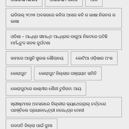
ଇଡିତାଲ୍ ୨୦୨୫ ଅବସରରେ କବିତା ଆସର କବି ର ଭାଷା ନିରବତା ର
ଭାଷା
ଓଡିଶା - ଆନ୍ଧ୍ର ସୀମାନ୍ତ ଆନ୍ଧ୍ରର ବାରୁଆ ନିକଟରେ ଘଟିଛି
ମର୍ମନ୍ତୁଦ ସଡକ ଦୁର୍ଘଟଣା
କାମରେ ଆସୁନି ସୁଲଭ ଶୌଚାଳୟ
କୋଟିଆ ଓଡ଼ିଶାର ଅଂଶ
କୋରାପୁଟ
କୋରାପୁଟ ଜିଲ୍ଲାର ପଞ୍ଚାୟତ ସମିତି
କୋରାପୁଟରେ କାଶ୍ମୀର ଶୈଳୀ ଟୁରିଜମ: ଆୟ
ଖ୍ରୀଷ୍ଟମାସ ଅବସରରେ ଦିଲ୍ଲୀର କ୍ୟାଥେଡ୍ରାଲ୍ ଚର୍ଚ୍ଚରେ
ପହଞ୍ଚିଲେ ପ୍ରଧାନମନ୍ତ୍ରୀ ନରେନ୍ଦ୍ର ମୋଦୀ
ଗଜପତି ଜିଲ୍ଲା ପାଇଁ ଦୁଃଖ