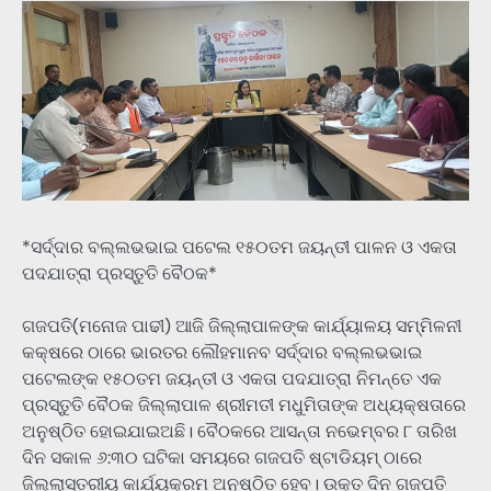
*ସର୍ଦ୍ଦାର ବଲ୍ଲଭଭାଇ ପଟେଲ ୧୫୦ତମ ଜୟନ୍ତୀ ପାଳନ ଓ ଏକତା
ପଦଯାତ୍ରା ପ୍ରସ୍ତୁତି ବୈଠକ*
ଗଜପତି(ମନୋଜ ପାଢୀ) ଆଜି ଜିଲ୍ଲାପାଳଙ୍କ କାର୍ଯ୍ୟାଳୟ ସମ୍ମିଳନୀ
କକ୍ଷରେ ଠାରେ ଭାରତର ଲୌହମାନବ ସର୍ଦ୍ଦାର ବଲ୍ଲଭଭାଇ
ପଟେଲଙ୍କ ୧୫୦ତମ ଜୟନ୍ତୀ ଓ ଏକତା ପଦଯାତ୍ରା ନିମନ୍ତେ ଏକ
ପ୍ରସ୍ତୁତି ବୈଠକ ଜିଲ୍ଲାପାଳ ଶ୍ରୀମତୀ ମଧୁମିତାଙ୍କ ଅଧ୍ୟକ୍ଷତାରେ
ଅନୁଷ୍ଠିତ ହୋଇଯାଇଅଛି। ବୈଠକରେ ଆସନ୍ତା ନଭେମ୍ବର ୮ ତାରିଖ
ଦିନ ସକାଳ ୬:୩୦ ଘଟିକା ସମୟରେ ଗଜପତି ଷ୍ଟାଡିୟମ୍ ଠାରେ
ଜିଲ୍ଲାସ୍ତରୀୟ କାର୍ଯ୍ୟକ୍ରମ ଅନୁଷ୍ଠିତ ହେବ। ଉକ୍ତ ଦିନ ଗଜପତି