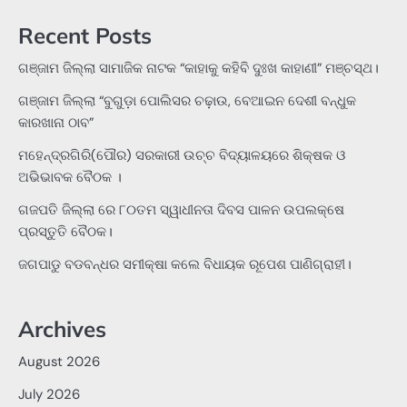
Recent Posts
ଗଞ୍ଜାମ ଜିଲ୍ଲା ସାମାଜିକ ନାଟକ “କାହାକୁ କହିବି ଦୁଃଖ କାହାଣୀ” ମଞ୍ଚସ୍ଥ।
ଗଞ୍ଜାମ ଜିଲ୍ଲା “ବୁଗୁଡ଼ା ପୋଲିସର ଚଢ଼ାଉ, ବେଆଇନ ଦେଶୀ ବନ୍ଧୁକ
କାରଖାନା ଠାବ”
ମହେନ୍ଦ୍ରଗିରି(ପୌର) ସରକାରୀ ଉଚ୍ଚ ବିଦ୍ୟାଳୟରେ ଶିକ୍ଷକ ଓ
ଅଭିଭାବକ ବୈଠକ ।
ଗଜପତି ଜିଲ୍ଲା ରେ ୮୦ତମ ସ୍ୱାଧୀନତା ଦିବସ ପାଳନ ଉପଲକ୍ଷେ
ପ୍ରସ୍ତୁତି ବୈଠକ।
ଜଗପାଡୁ ବଡବନ୍ଧର ସମୀକ୍ଷା କଲେ ବିଧାୟକ ରୂପେଶ ପାଣିଗ୍ରାହୀ।
Archives
August 2026
July 2026