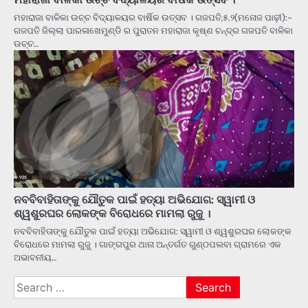
ମହାରାଜା ବାଳିକା ଉଚ୍ଚ ବିଦ୍ୟାଳୟର ବାର୍ଷିକ ଉତ୍ସବ । ଗଜପତି,୫.୨(ମନୋଜ ପାଢ଼ୀ):-
ଗଜପତି ଜିଲ୍ଲା ପାରଳାଖେମୁଣ୍ଡି ର ପୁରାତନ ମହାରାଜା କୃଷ୍ଣ ଚନ୍ଦ୍ର ଗଜପତି ବାଳିକା
ଉଚ୍ଚ…
ନବବିବାହିତାଙ୍କୁ ଯୌତୁକ ପାଇଁ ହତ୍ୟା ଅଭିଯୋଗ: ସ୍ୱାମୀ ଓ
ଶ୍ୱଶୁରଘର ଲୋକଙ୍କ ବିରୋଧରେ ମାମଲା ରୁଜୁ ।
ନବବିବାହିତାଙ୍କୁ ଯୌତୁକ ପାଇଁ ହତ୍ୟା ଅଭିଯୋଗ: ସ୍ୱାମୀ ଓ ଶ୍ୱଶୁରଘର ଲୋକଙ୍କ
ବିରୋଧରେ ମାମଲା ରୁଜୁ । ଗାଙ୍ଗପୁର ଥାନା ଅନ୍ତର୍ଗତ ଗୁଣ୍ଠପଲବା ଗ୍ରାମରେ ଏକ
ଅଭାବନୀୟ…
Search
for: