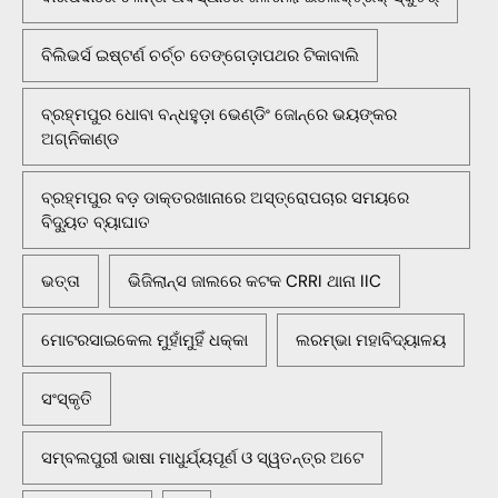
ବିଲିଭର୍ସ ଇଷ୍ଟର୍ଣ ଚର୍ଚ୍ଚ ତେଙ୍ଗେଡ଼ାପଥର ଟିକାବାଲି
ବ୍ରହ୍ମପୁର ଧୋବା ବନ୍ଧହୁଡ଼ା ଭେଣ୍ଡିଂ ଜୋନ୍‌ରେ ଭୟଙ୍କର
ଅଗ୍ନିକାଣ୍ଡ
ବ୍ରହ୍ମପୁର ବଡ଼ ଡାକ୍ତରଖାନାରେ ଅସ୍ତ୍ରୋପଚାର ସମୟରେ
ବିଦ୍ୟୁତ ବ୍ୟାଘାତ
ଭତ୍ତା
ଭିଜିଲାନ୍ସ ଜାଲରେ କଟକ CRRI ଥାନା IIC
ମୋଟରସାଇକେଲ ମୁହାଁମୁହିଁ ଧକ୍କା
ଲରମ୍ଭା ମହାବିଦ୍ୟାଳୟ
ସଂସ୍କୃତି
ସମ୍ବଲପୁରୀ ଭାଷା ମାଧୁର୍ଯ୍ୟପୂର୍ଣ ଓ ସ୍ୱତନ୍ତ୍ର ଅଟେ