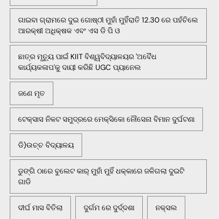
ଗାଇବା ଗ୍ରାମରେ ଦୁଇ ଗୋଷ୍ଠୀ ମୁହାଁ ମୁହିଁରାତି 12.30 ରେ ପହଁଚିଲେ
ଆରକ୍ଷୀ ଅଧିକ୍ଷକ ଏବଂ ଏସ ଡି ପି ଓ
ଛାତ୍ର ମୃତ୍ୟୁ ପାଇଁ KIIT ବିଶ୍ୱବିଦ୍ୟାଳୟର 'ଅବୈଧ
କାର୍ଯ୍ୟକଳାପ'କୁ ଦାୟୀ କରିଛି UGC ପ୍ୟାନେଲ
ଜଣେ ମୃତ
ଟେକ୍ସାସ ନିକଟ ସମୁଦ୍ରରେ ମେକ୍ସିକୋ ନୌସେନା ବିମାନ ଦୁର୍ଘଟଣା
ଡି)ଉଚ୍ଚ ବିଦ୍ୟାଳୟ
ଡୁଙ୍ଗି ଠାରେ ବୁଲେଟ କାର୍ ମୁହାଁ ମୁହିଁ ଧକ୍କାରେ ଜଳିଗଲା ଦୁଇଟି
ଗାଡି
ଦୀର୍ଘ ମାସ ବିତିଲା
ଦୁର୍ଗମ ରେ ଦୁର୍ଦ୍ଦଶା
ନକ୍ସଲ