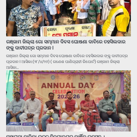
ଗଞ୍ଜାମ ଜିଲ୍ଲା ଗୋ ସମ୍ମାନ ଦିବସ ଘୋଷଣା ଦାବିରେ ତହସିଲଦାର
ଙ୍କୁ ଦାବୀପତ୍ର ପ୍ରଦାନ l
ଗଞ୍ଜାମ ଜିଲ୍ଲା ଗୋ ସମ୍ମାନ ଦିବସ ଘୋଷଣା ଦାବିରେ ତହସିଲଦାର ଙ୍କୁ ଦାବୀପତ୍ର
ପ୍ରଦାନ l ଆସିକା:(୨୮/୪/୨୬) ( ଗଣେଶ ପାଣିଗ୍ରାହୀ ରିପୋର୍ଟ) ଗଞ୍ଜାମ ଜିଲ୍ଲା
ଆସିକା…
ମହାରାଜା ବାଳିକା ଉଚ୍ଚ ବିଦ୍ୟାଳୟର ବାର୍ଷିକ ଉତ୍ସବ ।