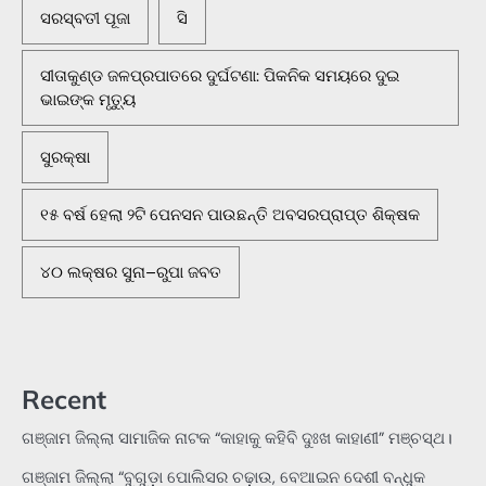
ସରସ୍ବତୀ ପୂଜା
ସି
ସୀତାକୁଣ୍ଡ ଜଳପ୍ରପାତରେ ଦୁର୍ଘଟଣା: ପିକନିକ ସମୟରେ ଦୁଇ
ଭାଇଙ୍କ ମୃତ୍ୟୁ
ସୁରକ୍ଷା
୧୫ ବର୍ଷ ହେଲା ୨ଟି ପେନସନ ପାଉଛନ୍ତି ଅବସରପ୍ରାପ୍ତ ଶିକ୍ଷକ
୪୦ ଲକ୍ଷର ସୁନା–ରୁପା ଜବତ
Recent
ଗଞ୍ଜାମ ଜିଲ୍ଲା ସାମାଜିକ ନାଟକ “କାହାକୁ କହିବି ଦୁଃଖ କାହାଣୀ” ମଞ୍ଚସ୍ଥ।
ଗଞ୍ଜାମ ଜିଲ୍ଲା “ବୁଗୁଡ଼ା ପୋଲିସର ଚଢ଼ାଉ, ବେଆଇନ ଦେଶୀ ବନ୍ଧୁକ