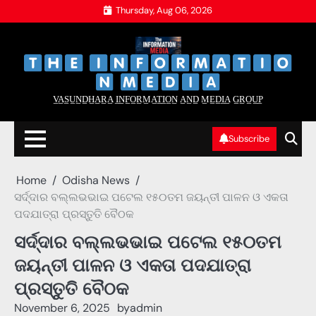
Skip
Thursday, Aug 06, 2026
to
content
‌
‌
V̲A̲S̲U̲N̲D̲H̲A̲R̲A̲ I̲N̲F̲O̲R̲M̲A̲T̲I̲O̲N̲ A̲N̲D̲ M̲E̲D̲I̲A̲ G̲R̲O̲U̲P̲
Subscribe
Home
Odisha News
ସର୍ଦ୍ଦାର ବଲ୍ଲଭଭାଇ ପଟେଲ ୧୫୦ତମ ଜୟନ୍ତୀ ପାଳନ ଓ ଏକତା
ପଦଯାତ୍ରା ପ୍ରସ୍ତୁତି ବୈଠକ
ସର୍ଦ୍ଦାର ବଲ୍ଲଭଭାଇ ପଟେଲ ୧୫୦ତମ
ଜୟନ୍ତୀ ପାଳନ ଓ ଏକତା ପଦଯାତ୍ରା
ପ୍ରସ୍ତୁତି ବୈଠକ
November 6, 2025
by
admin