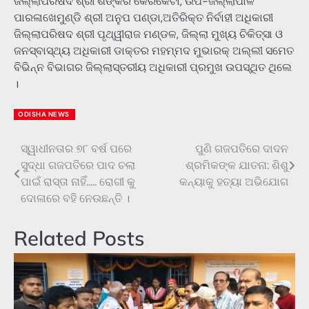
ଜିଲ୍ଲାପରିଷଦ ଶ୍ରୀ ଶଙ୍କର କେରକେଟା, ଉପ-ଜିଲ୍ଲାପାଳ
ପାରଳାଖେମୁଣ୍ଡି ଶ୍ରୀ ଅନୁପ ପଣ୍ଡା,ଅତିରିକ୍ତ ନିର୍ବାହୀ ଅଧିକାରୀ
ଜିଲ୍ଲାପରିଷଦ ଶ୍ରୀ ପୃଥ୍ୱୀରାଜ ମଣ୍ଡଳ, ଜିଲ୍ଲା ମୁଖ୍ୟ ଚିକିତ୍ସା ଓ
ଜନସ୍ବାସ୍ଥ୍ୟ ଅଧିକାରୀ ଡାକ୍ତର ମହମ୍ମଦ ମୁଭାରକ୍ ଅଲ୍ଲୀ ସମେତ
ବିଭିନ୍ନ ବିଭାଗର ଜିଲ୍ଲାସ୍ତରୀୟ ଅଧିକାରୀ ପ୍ରମୁଖ ଉପସ୍ଥିତ ଥିଲେ
।
ODISHA NEWS
ସ୍ୱାଧୀନତାର ୭୮ ବର୍ଷ ପରେ
ପୁଣି ଗଜପତିରେ ଦାଦନ
Post
ସୁଦ୍ଧା ଗଜପତିରେ ପାଦ ଚଲା
ଶ୍ରମିକଙ୍କ ଯାତନା: ଶିଶୁ
navigation
ପାଇଁ ରାସ୍ତା ନାହିଁ….. ରୋଗୀ କୁ
କନ୍ୟାକୁ ହତ୍ୟା ଅଭିଯୋଗ
ଦୋଳାରେ ବହି ନେଉଛନ୍ତି ।
Related Posts