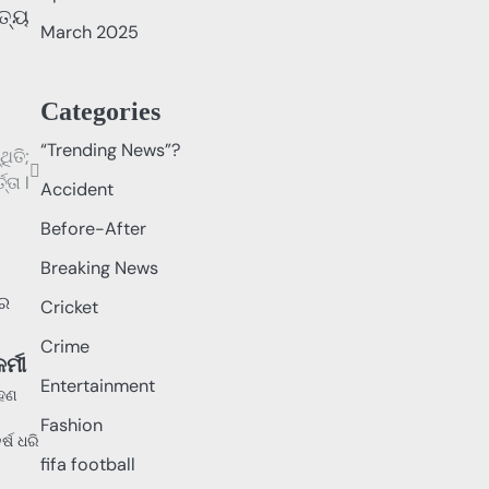
ସତ୍ୟ
March 2025
Categories
“Trending News”?
ିତି;
୍ତା l
Accident
Before-After
Breaking News
Cricket
Crime
୍ମୀ
Entertainment
ରହଣ
Fashion
୍ଷ ଧରି
fifa football