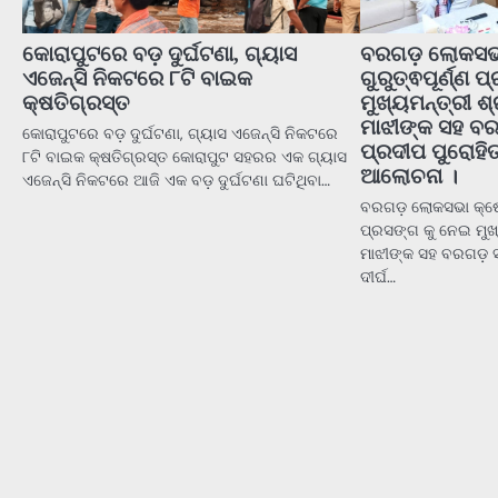
କୋରାପୁଟରେ ବଡ଼ ଦୁର୍ଘଟଣା, ଗ୍ୟାସ
ବରଗଡ଼ ଲୋକସଭା 
ଏଜେନ୍ସି ନିକଟରେ ୮ଟି ବାଇକ
ଗୁରୁତ୍ଵପୂର୍ଣ୍ଣ 
କ୍ଷତିଗ୍ରସ୍ତ
ମୁଖ୍ୟମନ୍ତ୍ରୀ 
ମାଝୀଙ୍କ ସହ ବର
କୋରାପୁଟରେ ବଡ଼ ଦୁର୍ଘଟଣା, ଗ୍ୟାସ ଏଜେନ୍ସି ନିକଟରେ
ପ୍ରଦୀପ ପୁରୋହିତ
୮ଟି ବାଇକ କ୍ଷତିଗ୍ରସ୍ତ କୋରାପୁଟ ସହରର ଏକ ଗ୍ୟାସ
ଆଲୋଚନା ।
ଏଜେନ୍ସି ନିକଟରେ ଆଜି ଏକ ବଡ଼ ଦୁର୍ଘଟଣା ଘଟିଥିବା…
ବରଗଡ଼ ଲୋକସଭା କ୍ଷେତ୍
ପ୍ରସଙ୍ଗ କୁ ନେଇ ମୁ
ମାଝୀଙ୍କ ସହ ବରଗଡ଼ ସ
ଦୀର୍ଘ…