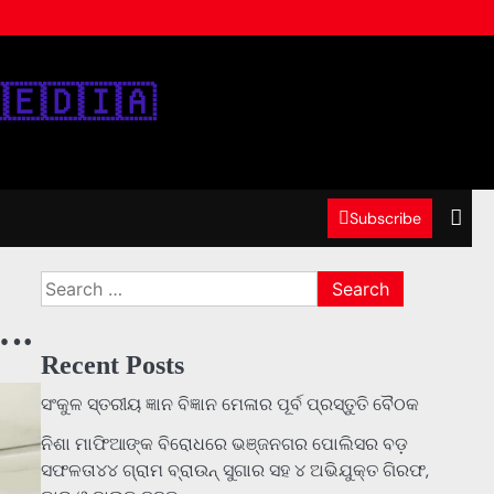
‌🇪‌🇩‌🇮‌🇦‌
Subscribe
Search
for:
….
Recent Posts
ସଂକୁଳ ସ୍ତରୀୟ ଜ୍ଞାନ ବିଜ୍ଞାନ ମେଳାର ପୂର୍ବ ପ୍ରସ୍ତୁତି ବୈଠକ
ନିଶା ମାଫିଆଙ୍କ ବିରୋଧରେ ଭଞ୍ଜନଗର ପୋଲିସର ବଡ଼
ସଫଳତା୪୪ ଗ୍ରାମ ବ୍ରାଉନ୍ ସୁଗାର ସହ ୪ ଅଭିଯୁକ୍ତ ଗିରଫ,