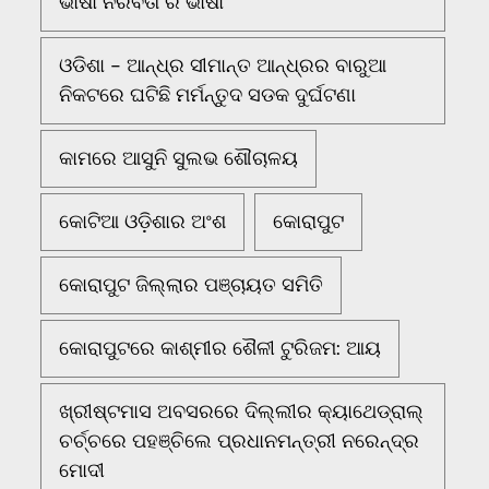
ଭାଷା ନିରବତା ର ଭାଷା
ଓଡିଶା - ଆନ୍ଧ୍ର ସୀମାନ୍ତ ଆନ୍ଧ୍ରର ବାରୁଆ
ନିକଟରେ ଘଟିଛି ମର୍ମନ୍ତୁଦ ସଡକ ଦୁର୍ଘଟଣା
କାମରେ ଆସୁନି ସୁଲଭ ଶୌଚାଳୟ
କୋଟିଆ ଓଡ଼ିଶାର ଅଂଶ
କୋରାପୁଟ
କୋରାପୁଟ ଜିଲ୍ଲାର ପଞ୍ଚାୟତ ସମିତି
କୋରାପୁଟରେ କାଶ୍ମୀର ଶୈଳୀ ଟୁରିଜମ: ଆୟ
ଖ୍ରୀଷ୍ଟମାସ ଅବସରରେ ଦିଲ୍ଲୀର କ୍ୟାଥେଡ୍ରାଲ୍
ଚର୍ଚ୍ଚରେ ପହଞ୍ଚିଲେ ପ୍ରଧାନମନ୍ତ୍ରୀ ନରେନ୍ଦ୍ର
ମୋଦୀ