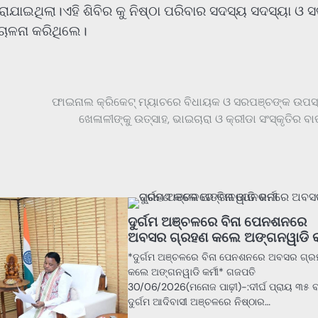
ରାଯାଇଥିଲା।ଏହି ଶିବିର କୁ ନିଷ୍ଠା ପରିବାର ସଦସ୍ୟ ସଦସ୍ୟା ଓ 
ଚାଳନା କରିଥିଲେ।
ଫାଇନାଲ କ୍ରିକେଟ୍ ମ୍ୟାଚରେ ବିଧାୟକ ଓ ସରପଞ୍ଚଙ୍କ ଉପସ୍ଥ
ଖେଳାଳୀଙ୍କୁ ଉତ୍ସାହ, ଭାଇଚାରା ଓ କ୍ରୀଡା ସଂସ୍କୃତିର ବାର୍ତ
ଦୁର୍ଗମ ଅଞ୍ଚଳରେ ବିନା ପେନଶନରେ
ଅବସର ଗ୍ରହଣ କଲେ ଅଙ୍ଗନୱାଡି କର
*ଦୁର୍ଗମ ଅଞ୍ଚଳରେ ବିନା ପେନଶନରେ ଅବସର ଗ୍
କଲେ ଅଙ୍ଗନୱାଡି କର୍ମୀ* ଗଜପତି
30/06/2026(ମନୋଜ ପାଢ଼ୀ)-:ଦୀର୍ଘ ପ୍ରାୟ ୩୫ ବର
ଦୁର୍ଗମ ଆଦିବାସୀ ଅଞ୍ଚଳରେ ନିଷ୍ଠାର…