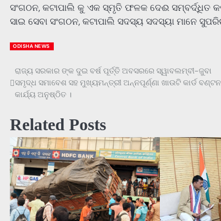
ସଂଗଠନ, କଟାପାଲି କୁ ଏକ ସ୍ମୃତି ଫଳକ ଦେଈ ସମ୍ବର୍ଦ୍ଧିତ କ
ସାଇ ସେବା ସଂଗଠନ, କଟାପାଲି ସଦସ୍ୟ ସଦସ୍ୟା ମାନେ ସୁପରି
ODISHA NEWS
ରାଜ୍ୟ ସରକାର ଙ୍କ ଦୁଇ ବର୍ଷ ପୂର୍ତ୍ତି ଅବସରରେ ସ୍ୱାବଲମ୍ବୀ-ଜୁବା
Post
ସମୃଦ୍ଧ ସମାବେଶ ସହ ମୁଖ୍ୟମନ୍ତ୍ରୀ ଅନ୍ନପୂର୍ଣ୍ଣା ଖାଉଟି କାର୍ଡ ବଣ୍ଟନ
navigation
କାର୍ଯ୍ୟ ଅନୁଷ୍ଠିତ ।
Related Posts