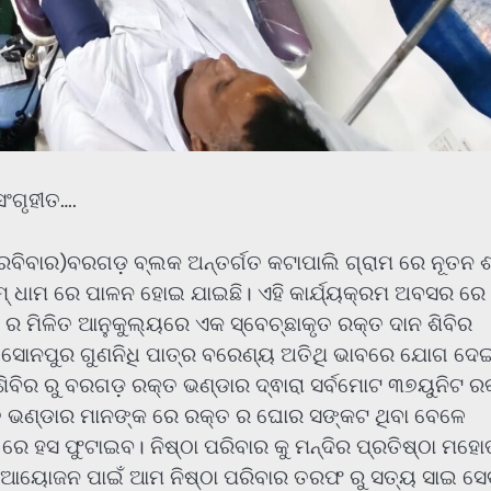
ଂଗୃହୀତ….
ବିବାର)ବରଗଡ଼ ବ୍ଲକ ଅନ୍ତର୍ଗତ କଟାପାଲି ଗ୍ରାମ ରେ ନୂତନ ଶ
ଧୁମ୍ ଧାମ ରେ ପାଳନ ହୋଇ ଯାଇଛି। ଏହି କାର୍ଯ୍ୟକ୍ରମ ଅବସର ରେ
ି ର ମିଳିତ ଆନୁକୁଲ୍ୟରେ ଏକ ସ୍ବେଚ୍ଛାକୃତ ରକ୍ତ ଦାନ ଶିବିର
ାପତି ସୋନପୁର ଗୁଣନିଧି ପାତ୍ର ବରେଣ୍ୟ ଅତିଥି ଭାବରେ ଯୋଗ ଦେ
ଶିବିର ରୁ ବରଗଡ଼ ରକ୍ତ ଭଣ୍ଡାର ଦ୍ଵାରା ସର୍ବମୋଟ ୩୭ୟୁନିଟ ର
୍ତ ଭଣ୍ଡାର ମାନଙ୍କ ରେ ରକ୍ତ ର ଘୋର ସଙ୍କଟ ଥିବା ବେଳେ
 ହସ ଫୁଟାଇବ। ନିଷ୍ଠା ପରିବାର କୁ ମନ୍ଦିର ପ୍ରତିଷ୍ଠା ମହୋ
ବିର ଆୟୋଜନ ପାଇଁ ଆମ ନିଷ୍ଠା ପରିବାର ତରଫ ରୁ ସତ୍ୟ ସାଇ ସେ