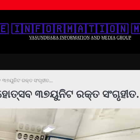
🇪‌ 🇮‌🇳‌🇫‌🇴‌🇷‌🇲‌🇦‌🇹‌🇮‌🇴‌🇳‌ 🇲
V̲A̲S̲U̲N̲D̲H̲A̲R̲A̲ I̲N̲F̲O̲R̲M̲A̲T̲I̲O̲N̲ A̲N̲D̲ M̲E̲D̲I̲A̲ G̲R̲O̲U̲P̲
 ୩୭ୟୁନିଟ ରକ୍ତ ସଂଗୃହୀତ….
ମହୋତ୍ସବ ୩୭ୟୁନିଟ ରକ୍ତ ସଂଗୃହୀତ