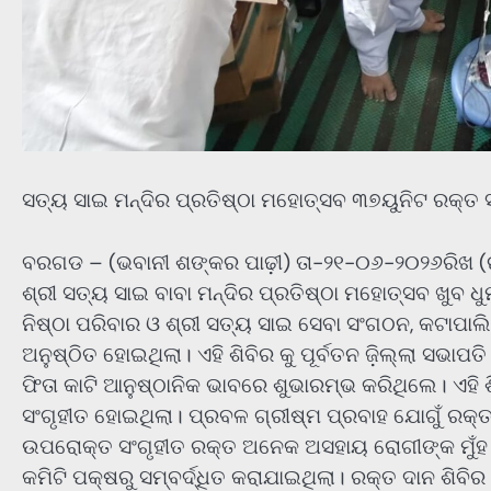
ସତ୍ୟ ସାଇ ମନ୍ଦିର ପ୍ରତିଷ୍ଠା ମହୋତ୍ସବ ୩୭ୟୁନିଟ ରକ୍ତ ସ
ବରଗଡ – (ଭବାନୀ ଶଙ୍କର ପାଢ଼ୀ) ତା-୨୧-୦୬-୨୦୨୬ରିଖ (ର
ଶ୍ରୀ ସତ୍ୟ ସାଇ ବାବା ମନ୍ଦିର ପ୍ରତିଷ୍ଠା ମହୋତ୍ସବ ଖୁବ 
ନିଷ୍ଠା ପରିବାର ଓ ଶ୍ରୀ ସତ୍ୟ ସାଇ ସେବା ସଂଗଠନ, କଟାପାଲ
ଅନୁଷ୍ଠିତ ହୋଇଥିଲା। ଏହି ଶିବିର କୁ ପୂର୍ବତନ ଜ଼ିଲ୍ଲା ସଭ
ଫିତା କାଟି ଆନୁଷ୍ଠାନିକ ଭାବରେ ଶୁଭାରମ୍ଭ କରିଥିଲେ। ଏହି 
ସଂଗୃହୀତ ହୋଇଥିଲା। ପ୍ରବଳ ଗ୍ରୀଷ୍ମ ପ୍ରବାହ ଯୋଗୁଁ ରକ
ଉପରୋକ୍ତ ସଂଗୃହୀତ ରକ୍ତ ଅନେକ ଅସହାୟ ରୋଗୀଙ୍କ ମୁଁହ ରେ
କମିଟି ପକ୍ଷରୁ ସମ୍ବର୍ଦ୍ଧିତ କରାଯାଇଥିଲା। ରକ୍ତ ଦାନ ଶି