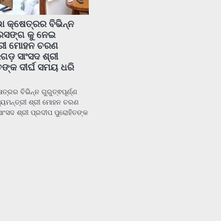
କ୍ଷେତ୍ରର ବିଭିନ୍ନ
ପ୍ରସଙ୍ଗ କୁ ନେଇ
ଶ୍ରୀ ମୋହନ ଚରଣ
ଗଡ଼ ସାଂସଦ ଶ୍ରୀ
ଙ୍କ ଦୀର୍ଘ ସମୟ ଧରି
ରର ବିଭିନ୍ନ ଗୁରୁତ୍ଵପୂର୍ଣ୍ଣ
ଖ୍ୟମନ୍ତ୍ରୀ ଶ୍ରୀ ମୋହନ ଚରଣ
ାଂସଦ ଶ୍ରୀ ପ୍ରଦୀପ ପୁରୋହିତଙ୍କ