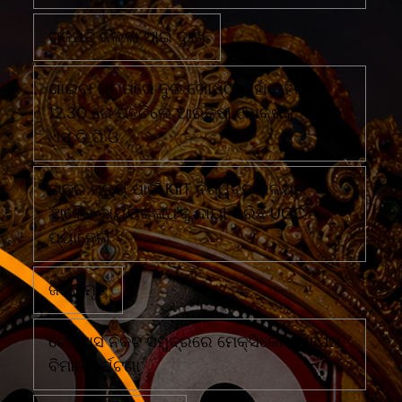
ଗଜପତି ଜିଲ୍ଲା ପାଇଁ ଦୁଃଖ
ଗାଇବା ଗ୍ରାମରେ ଦୁଇ ଗୋଷ୍ଠୀ ମୁହାଁ ମୁହିଁରାତି
12.30 ରେ ପହଁଚିଲେ ଆରକ୍ଷୀ ଅଧିକ୍ଷକ ଏବଂ
ଏସ ଡି ପି ଓ
ଛାତ୍ର ମୃତ୍ୟୁ ପାଇଁ KIIT ବିଶ୍ୱବିଦ୍ୟାଳୟର
'ଅବୈଧ କାର୍ଯ୍ୟକଳାପ'କୁ ଦାୟୀ କରିଛି UGC
ପ୍ୟାନେଲ
ଜଣେ ମୃତ
ଟେକ୍ସାସ ନିକଟ ସମୁଦ୍ରରେ ମେକ୍ସିକୋ ନୌସେନା
ବିମାନ ଦୁର୍ଘଟଣା