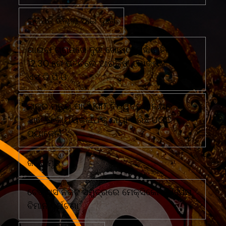
ଗଜପତି ଜିଲ୍ଲା ପାଇଁ ଦୁଃଖ
ଗାଇବା ଗ୍ରାମରେ ଦୁଇ ଗୋଷ୍ଠୀ ମୁହାଁ ମୁହିଁରାତି
12.30 ରେ ପହଁଚିଲେ ଆରକ୍ଷୀ ଅଧିକ୍ଷକ ଏବଂ
ଏସ ଡି ପି ଓ
ଛାତ୍ର ମୃତ୍ୟୁ ପାଇଁ KIIT ବିଶ୍ୱବିଦ୍ୟାଳୟର
'ଅବୈଧ କାର୍ଯ୍ୟକଳାପ'କୁ ଦାୟୀ କରିଛି UGC
ପ୍ୟାନେଲ
ଜଣେ ମୃତ
ଟେକ୍ସାସ ନିକଟ ସମୁଦ୍ରରେ ମେକ୍ସିକୋ ନୌସେନା
ବିମାନ ଦୁର୍ଘଟଣା