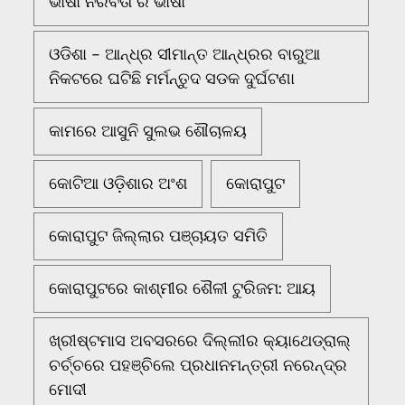
ଭାଷା ନିରବତା ର ଭାଷା
ଓଡିଶା - ଆନ୍ଧ୍ର ସୀମାନ୍ତ ଆନ୍ଧ୍ରର ବାରୁଆ
ନିକଟରେ ଘଟିଛି ମର୍ମନ୍ତୁଦ ସଡକ ଦୁର୍ଘଟଣା
କାମରେ ଆସୁନି ସୁଲଭ ଶୌଚାଳୟ
କୋଟିଆ ଓଡ଼ିଶାର ଅଂଶ
କୋରାପୁଟ
କୋରାପୁଟ ଜିଲ୍ଲାର ପଞ୍ଚାୟତ ସମିତି
କୋରାପୁଟରେ କାଶ୍ମୀର ଶୈଳୀ ଟୁରିଜମ: ଆୟ
ଖ୍ରୀଷ୍ଟମାସ ଅବସରରେ ଦିଲ୍ଲୀର କ୍ୟାଥେଡ୍ରାଲ୍
ଚର୍ଚ୍ଚରେ ପହଞ୍ଚିଲେ ପ୍ରଧାନମନ୍ତ୍ରୀ ନରେନ୍ଦ୍ର
ମୋଦୀ