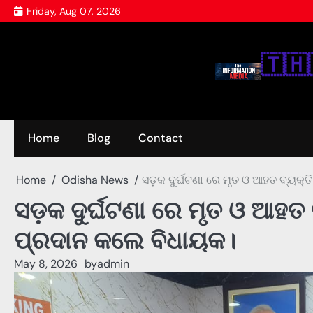
Skip
Friday, Aug 07, 2026
to
content
🇹‌🇭‌
Home
Blog
Contact
Home
Odisha News
ସଡ଼କ ଦୁର୍ଘଟଣା ରେ ମୃତ ଓ ଆହତ ବ୍ୟକ୍ତ
ସଡ଼କ ଦୁର୍ଘଟଣା ରେ ମୃତ ଓ ଆହତ ବ
ପ୍ରଦାନ କଲେ ବିଧାୟକ।
May 8, 2026
by
admin