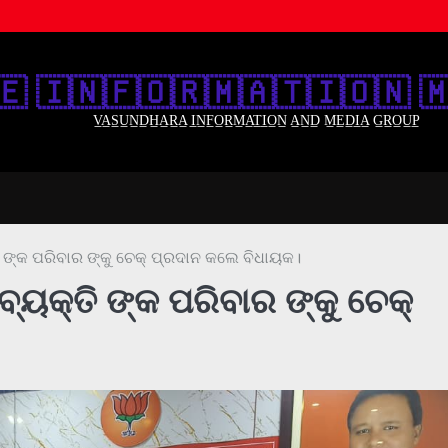
🇪‌ 🇮‌🇳‌🇫‌🇴‌🇷‌🇲‌🇦‌🇹‌🇮‌🇴‌🇳‌ 🇲
V̲A̲S̲U̲N̲D̲H̲A̲R̲A̲ I̲N̲F̲O̲R̲M̲A̲T̲I̲O̲N̲ A̲N̲D̲ M̲E̲D̲I̲A̲ G̲R̲O̲U̲P̲
ି ଙ୍କ ପରିବାର ଙ୍କୁ ଚେକ୍ ପ୍ରଦାନ କଲେ ବିଧାୟକ।
୍ୟକ୍ତି ଙ୍କ ପରିବାର ଙ୍କୁ ଚେକ୍