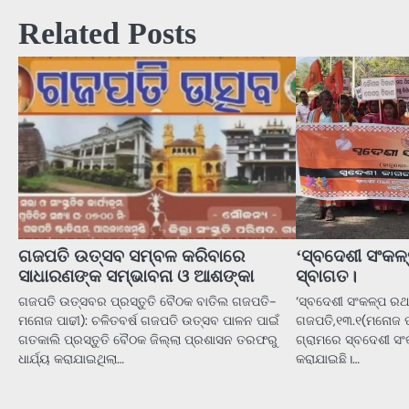
Related Posts
ଗଜପତି ଉତ୍ସବ ସମ୍ବଳ କରିବାରେ
‘ସ୍ବଦେଶୀ ସଂକଳ
ସାଧାରଣଙ୍କ ସମ୍ଭାବନା ଓ ଆଶଙ୍କା
ସ୍ବାଗତ।
ଗଜପତି ଉତ୍ସବର ପ୍ରସ୍ତୁତି ବୈଠକ ବାତିଲ ଗଜପତି-
‘ସ୍ବଦେଶୀ ସଂକଳ୍ପ ରଥ
ମନୋଜ ପାଢୀ): ଚଳିତବର୍ଷ ଗଜପତି ଉତ୍ସବ ପାଳନ ପାଇଁ
ଗଜପତି,୧୩.୧(ମନୋଜ ପାଢ
ଗତକାଲି ପ୍ରସ୍ତୁତି ବୈଠକ ଜିଲ୍ଲା ପ୍ରଶାସନ ତରଫରୁ
ଗ୍ରାମରେ ସ୍ବଦେଶୀ ସଂ
ଧାର୍ଯ୍ୟ କରାଯାଇଥିଲା…
କରାଯାଇଛି।…