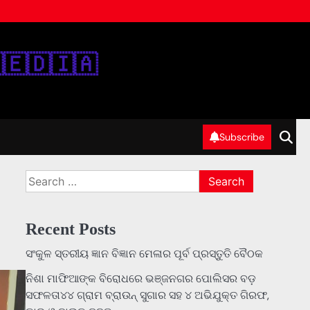
‌🇪‌🇩‌🇮‌🇦‌
Subscribe
Search
for:
Recent Posts
ସଂକୁଳ ସ୍ତରୀୟ ଜ୍ଞାନ ବିଜ୍ଞାନ ମେଳାର ପୂର୍ବ ପ୍ରସ୍ତୁତି ବୈଠକ
ନିଶା ମାଫିଆଙ୍କ ବିରୋଧରେ ଭଞ୍ଜନଗର ପୋଲିସର ବଡ଼
ସଫଳତା୪୪ ଗ୍ରାମ ବ୍ରାଉନ୍ ସୁଗାର ସହ ୪ ଅଭିଯୁକ୍ତ ଗିରଫ,