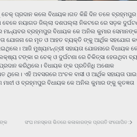
କୁ ଚେକ୍ ପ୍ରଦାନ କଲେ ବିଧାୟକ।ଗତ କିଛି ଦିନ ତଳେ ବ୍ରହ୍ମପୁର
ଥିବା ବେଳେ ନୟାଗଡ ଜିଲ୍ଲା ଦଶପଲ୍ଲା ନିକଟରେ ରେ ସଡ଼କ ଦୁର୍ଘଟ
 ମାନ୍ୟବର ବ୍ରହ୍ମପୁର ବିଧାୟକ କେ ଅନିଲ କୁମାର ସେମାନଙ୍
ା ଯୋଜନା ରେ ମୃତ ଓ ଆହତ ବ୍ୟକ୍ତି ଙ୍କୁ ଆର୍ଥିକ ସହଯୋଗ କ
ଣାଇଥିଲେ। ଆଜି ମୁଖ୍ୟମନ୍ତ୍ରୀ ସହାୟତା ଯୋଜନାରେ ବିଧାୟକ କ
୍ଷ୍ୟ ଟଙ୍କା ର ଚେକ୍ ଓ ଦୁର୍ଘଟଣା ରେ ଚିକିତ୍ସା ହେଉଥିବା ବ୍ୟ
 ପ୍ରଦାନ କରିଥିଲେ। ବିଧାୟକ ଙ୍କ ପ୍ରତିନିଧି ଅଶୋକ
ିତ ଥିଲେ। ଏହି ଅବସରରେ ଅଂଚଳ ବାସୀ ଓ ଆର୍ଥିକ ସହାୟତା ପାଇ
ମାଝୀ ଓ ବ୍ରହ୍ମପୁର ବିଧାୟକ କେ ଅନିଲ କୁମାର ଙ୍କୁ କୃତଜ୍ଞତା
ିଙ୍କ
ସଂଘ ମନସ୍କତା ଭିତରେ କଳାକାରଙ୍କ ପ୍ରଗତି ସଂଗୋପିତ :