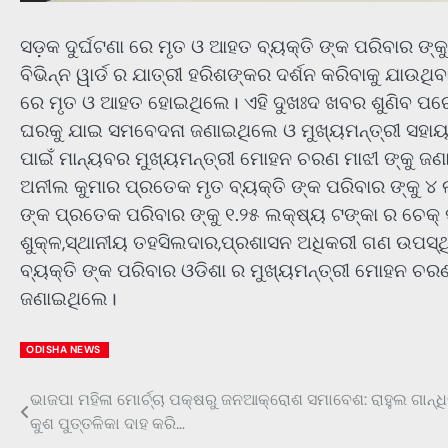
ସଡ଼କ ଦୁର୍ଘଟଣା ରେ ମୃତ ଓ ଆହତ ବ୍ୟକ୍ତି ଙ୍କ ପରିବାର ଙ୍
ବିଭିନ୍ନ ୱାର୍ଡ ର ଯାତ୍ରୀ ହରିଶଙ୍କର ଦର୍ଶନ କରିବାକୁ ଯାଉ
ରେ ମୃତ ଓ ଆହତ ହୋଇଥିଲେ। ଏହି ଦୁଖଃଦ ଖବର ଶୁଣିବ ପରେ
ଘରକୁ ଯାଇ ସମବେଦନା ଜଣାଇଥିଲେ ଓ ମୁଖ୍ୟମନ୍ତ୍ରୀ ସହାୟତ
ପାଇଁ ମାନ୍ୟବର ମୁଖ୍ୟମନ୍ତ୍ରୀ ମୋହନ ଚରଣ ମାଝୀ ଙ୍କୁ ଜ
ଅନୀଲ କୁମାର ପ୍ରତେକ ମୃତ ବ୍ୟକ୍ତି ଙ୍କ ପରିବାର ଙ୍କୁ ୪ ଲକ
ଙ୍କ ପ୍ରତେକ ପରିବାର ଙ୍କୁ ୧.୨୫ ଲକ୍ଷ୍ୟ ଟଙ୍କା ର ଚେକ୍
ଶୁକ୍ଳ,ସ୍ଥାନୀୟ ତହସିଲଦାର,ପ୍ରଶାସନ ଅଧିକରୀ ଗଣ ଉପସ୍ଥ
ବ୍ୟକ୍ତି ଙ୍କ ପରିବାର ଓଡିଶା ର ମୁଖ୍ୟମନ୍ତ୍ରୀ ମୋହନ ଚରଣ 
ଜଣାଇଥିଲେ।
ODISHA NEWS
ଭାଜପା ମହିଳା ମୋର୍ଚ୍ଚା ପକ୍ଷରୁ ଜନଆକ୍ରୋଶ ସମାବେଶ: ରାହୁଲ ଗାନ୍ଧ
Post
କୁଶ ପୁତ୍ତଳିକା ଦାହ କରି…
navigation