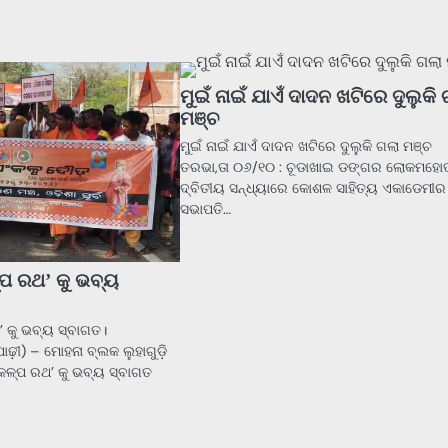
ମୁଇଁ ନାଇଁ ଯାଏଁ ଦାଦନ ଖଟିରେ ଦୁଲୁକି
ମଞ୍ଚ
ମୁଇଁ ନାଇଁ ଯାଏଁ ଦାଦନ ଖଟିରେ ଦୁଲୁକି ଗଲା ମଞ୍ଚ
ତରଭା,ତା ୦୬/୧୦ : ଚୂଡାଖାଇ ଡଙ୍ଗର ଲୋକମହୋ
ଦ୍ବିତୀୟ ସନ୍ଧ୍ୟାରେ କୋଶଳ ସାହିତ୍ୟ ଏକାଡେମୀର
ସଭାପତି…
୍ପ ରଥ’ କୁ ଭବ୍ୟ
’ କୁ ଭବ୍ୟ ସ୍ବାଗତ।
଼ୀ) – ମୋହନା ବ୍ଲକ ଲୁହାଗୁଡ଼ି
କଳ୍ପ ରଥ’ କୁ ଭବ୍ୟ ସ୍ବାଗତ