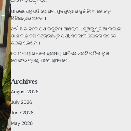
କାର ଓ ବାଇକ୍ ଜବତ
ପାରଳାଖେମୁଣ୍ଡି ପୋଖରୀ ପୁନରୁଦ୍ଧାର ଦୁର୍ନୀତି: ୩ ଜଣଙ୍କୁ
ଭିଜିଲାନ୍ସର ଅଟକ ।
ବର୍ଷା ଅଭାବରେ ଚାଷ ଉଜୁଡ଼ିବା ଆଶଙ୍କା : କୂଅରୁ ମୁଲିଆ ଲଗାଇ
ପାଣି କାଢ଼ି ଜମି ବଞ୍ଚାଉଛନ୍ତି ଚାଷୀ, ସରକାରୀ ଯୋଜନା ଉପରେ
ଉଠିଲା ପ୍ରଶ୍ନ ।
ହଠାତ୍‌ ଟାୟାର ହେଲା ବ୍ଲାଷ୍ଟ, ଘାଟିରେ ଓଲଟି ପଡିଲା ଲୁହା
ବୋଝେଇ ଟ୍ରକ୍‌, ଘଟଣାସ୍ଥଳରେ…
Archives
August 2026
July 2026
June 2026
May 2026