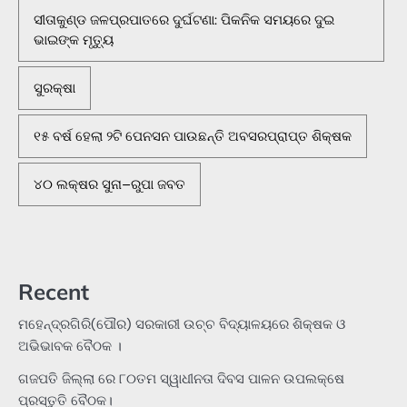
ସୀତାକୁଣ୍ଡ ଜଳପ୍ରପାତରେ ଦୁର୍ଘଟଣା: ପିକନିକ ସମୟରେ ଦୁଇ
ଭାଇଙ୍କ ମୃତ୍ୟୁ
ସୁରକ୍ଷା
୧୫ ବର୍ଷ ହେଲା ୨ଟି ପେନସନ ପାଉଛନ୍ତି ଅବସରପ୍ରାପ୍ତ ଶିକ୍ଷକ
୪୦ ଲକ୍ଷର ସୁନା–ରୁପା ଜବତ
Recent
ମହେନ୍ଦ୍ରଗିରି(ପୌର) ସରକାରୀ ଉଚ୍ଚ ବିଦ୍ୟାଳୟରେ ଶିକ୍ଷକ ଓ
ଅଭିଭାବକ ବୈଠକ ।
ଗଜପତି ଜିଲ୍ଲା ରେ ୮୦ତମ ସ୍ୱାଧୀନତା ଦିବସ ପାଳନ ଉପଲକ୍ଷେ
ପ୍ରସ୍ତୁତି ବୈଠକ।