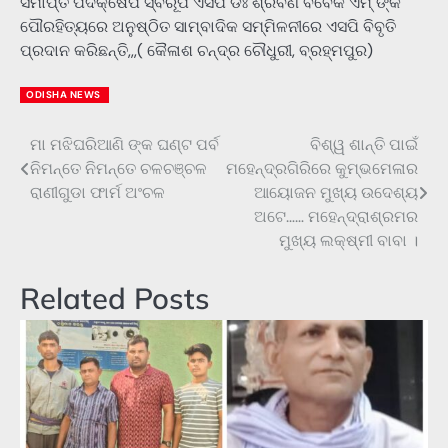
ସମାପ୍ତି ପଦକ୍ଷେପ ସ୍ବରୂପ ଏସପି ଡଃ ଶ୍ରବଣ ବିବେକ ଏମ୍ ଙ୍କ
ପୌରହିତ୍ୟରେ ଅନୁଷ୍ଠିତ ସାମ୍ବାଦିକ ସମ୍ମିଳନୀରେ ଏସପି ବିବୃତି
ପ୍ରଦାନ କରିଛନ୍ତି,,,( କୈଳାଶ ଚନ୍ଦ୍ର ଚୌଧୁରୀ, ବ୍ରହ୍ମପୁର)
ODISHA NEWS
ମା ମଝିଘରିଆଣି ଙ୍କ ଘଣ୍ଟ ପର୍ବ
ବିଶ୍ୱ ଶାନ୍ତି ପାଇଁ
Post
ନିମନ୍ତେ ନିମନ୍ତେ ଚଳଚଞ୍ଚଳ
ମହେନ୍ଦ୍ରଗିରିରେ କୁମ୍ଭମେଳାର
navigation
ରାଣୀଗୁଡା ଫାର୍ମ ଅଂଚଳ
ଆୟୋଜନ ମୁଖ୍ୟ ଉଦେଶ୍ୟ
ଅଟେ…… ମହେନ୍ଦ୍ରାଶ୍ରମର
ମୁଖ୍ୟ ଲକ୍ଷ୍ମୀ ବାବା ।
Related Posts