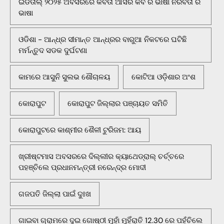
ଇଡିତାଲ୍ ୨୦୨୫ ଅବସରରେ କବିତା ଆସର କବି ର ଭାଷା ନିରବତା ର
ଭାଷା
ଓଡିଶା - ଆନ୍ଧ୍ର ସୀମାନ୍ତ ଆନ୍ଧ୍ରର ବାରୁଆ ନିକଟରେ ଘଟିଛି
ମର୍ମନ୍ତୁଦ ସଡକ ଦୁର୍ଘଟଣା
କାମରେ ଆସୁନି ସୁଲଭ ଶୌଚାଳୟ
କୋଟିଆ ଓଡ଼ିଶାର ଅଂଶ
କୋରାପୁଟ
କୋରାପୁଟ ଜିଲ୍ଲାର ପଞ୍ଚାୟତ ସମିତି
କୋରାପୁଟରେ କାଶ୍ମୀର ଶୈଳୀ ଟୁରିଜମ: ଆୟ
ଖ୍ରୀଷ୍ଟମାସ ଅବସରରେ ଦିଲ୍ଲୀର କ୍ୟାଥେଡ୍ରାଲ୍ ଚର୍ଚ୍ଚରେ
ପହଞ୍ଚିଲେ ପ୍ରଧାନମନ୍ତ୍ରୀ ନରେନ୍ଦ୍ର ମୋଦୀ
ଗଜପତି ଜିଲ୍ଲା ପାଇଁ ଦୁଃଖ
ଗାଇବା ଗ୍ରାମରେ ଦୁଇ ଗୋଷ୍ଠୀ ମୁହାଁ ମୁହିଁରାତି 12.30 ରେ ପହଁଚିଲେ