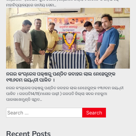
ମହାବିଦ୍ୟାଳୟରେ ଜାତୀୟ ସେବା…
ନଗର କଂଗ୍ରେସ ପକ୍ଷରୁ ପଣ୍ଡିତ ଜବାହର ଲାଲ ନେହେରୁଙ୍କ
୧୩୬ତମ ଜୟନ୍ତୀ ପାଳିତ ।
ନଗର କଂଗ୍ରେସ ପକ୍ଷରୁ ପଣ୍ଡିତ ଜବାହର ଲାଲ ନେହେରୁଙ୍କ ୧୩୬ତମ ଜୟନ୍ତୀ
ପାଳିତ । ଗଜପତି14/11(ମନୋଜ ପାଢ଼ୀ ) ଗଜପତି ଜିଲ୍ଲା ସଦର ମହକୁମା
ପାରଳାଖେମୁଣ୍ଡି ସ୍ଥିତ…
Search
for:
Recent Posts