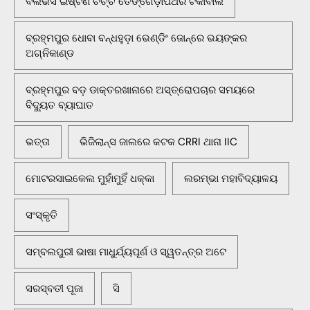
ବିଲିଭର୍ସ ଇଷ୍ଟର୍ଣ ଚର୍ଚ୍ଚ ତେଙ୍ଗେଡ଼ାପଥର ଟିକାବାଲି
ବ୍ରହ୍ମପୁର ଧୋବା ବନ୍ଧହୁଡ଼ା ଭେଣ୍ଡିଂ ଜୋନ୍‌ରେ ଭୟଙ୍କର
ଅଗ୍ନିକାଣ୍ଡ
ବ୍ରହ୍ମପୁର ବଡ଼ ଡାକ୍ତରଖାନାରେ ଅସ୍ତ୍ରୋପଚାର ସମୟରେ
ବିଦ୍ୟୁତ ବ୍ୟାଘାତ
ଭତ୍ତା
ଭିଜିଲାନ୍ସ ଜାଲରେ କଟକ CRRI ଥାନା IIC
ମୋଟରସାଇକେଲ ମୁହାଁମୁହିଁ ଧକ୍କା
ଲରମ୍ଭା ମହାବିଦ୍ୟାଳୟ
ସଂସ୍କୃତି
ସମ୍ବଲପୁରୀ ଭାଷା ମାଧୁର୍ଯ୍ୟପୂର୍ଣ ଓ ସ୍ୱତନ୍ତ୍ର ଅଟେ
ସରସ୍ବତୀ ପୂଜା
ସି