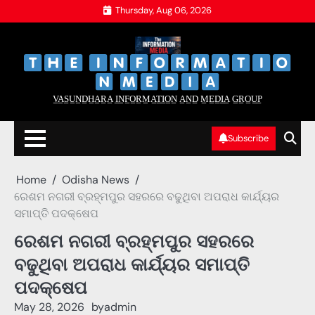
Skip
Thursday, Aug 06, 2026
to
content
‌
‌
V̲A̲S̲U̲N̲D̲H̲A̲R̲A̲ I̲N̲F̲O̲R̲M̲A̲T̲I̲O̲N̲ A̲N̲D̲ M̲E̲D̲I̲A̲ G̲R̲O̲U̲P̲
Subscribe
Home
Odisha News
ରେଶମ ନଗରୀ ବ୍ରହ୍ମପୁର ସହରରେ ବଢୁଥିବା ଅପରାଧ କାର୍ଯ୍ୟର
ସମାପ୍ତି ପଦକ୍ଷେପ
ରେଶମ ନଗରୀ ବ୍ରହ୍ମପୁର ସହରରେ
ବଢୁଥିବା ଅପରାଧ କାର୍ଯ୍ୟର ସମାପ୍ତି
ପଦକ୍ଷେପ
May 28, 2026
by
admin