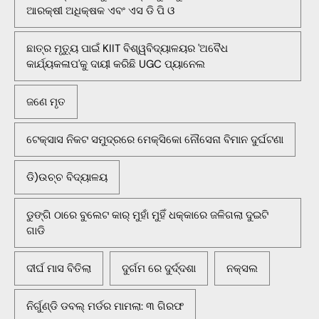
ଆରକ୍ଷୀ ଅଧିକ୍ଷକ ଏବଂ ଏସ ଡି ପି ଓ
ଛାତ୍ର ମୃତ୍ୟୁ ପାଇଁ KIIT ବିଶ୍ୱବିଦ୍ୟାଳୟର 'ଅବୈଧ
କାର୍ଯ୍ୟକଳାପ'କୁ ଦାୟୀ କରିଛି UGC ପ୍ୟାନେଲ
ଜଣେ ମୃତ
ଟେକ୍ସାସ ନିକଟ ସମୁଦ୍ରରେ ମେକ୍ସିକୋ ନୌସେନା ବିମାନ ଦୁର୍ଘଟଣା
ଡି)ଉଚ୍ଚ ବିଦ୍ୟାଳୟ
ଡୁଙ୍ଗି ଠାରେ ବୁଲେଟ କାର୍ ମୁହାଁ ମୁହିଁ ଧକ୍କାରେ ଜଳିଗଲା ଦୁଇଟି
ଗାଡି
ଦୀର୍ଘ ମାସ ବିତିଲା
ଦୁର୍ଗମ ରେ ଦୁର୍ଦ୍ଦଶା
ନକ୍ସଲ
ନିର୍ଗୁଣ୍ଡି ଡବଲ୍ ମର୍ଡର ମାମଲା: ୩ ଗିରଫ