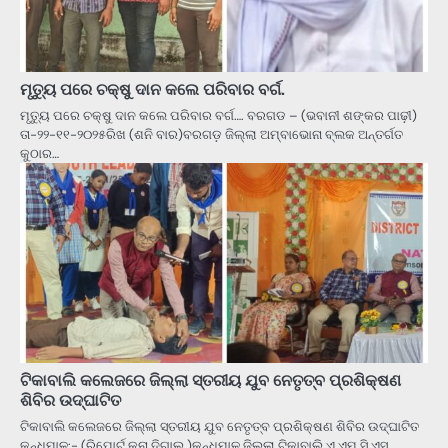
ମୃତ୍ୟୁ ପରେ ଚକ୍ଷୁ ଦାନ କଲେ ପରିବାର ବର୍ଗ.
ମୃତ୍ୟୁ ପରେ ଚକ୍ଷୁ ଦାନ କଲେ ପରିବାର ବର୍ଗ…. ବରଗଡ – (ଭବାନୀ ଶଙ୍କର ପାଢ଼ୀ)
ତା-୨୨-୧୧-୨୦୨୫ରିଖ (ଶନି ବାର)ବରଗଡ଼ ଜିଲ୍ଲା ଅମ୍ବାଭୋନା ବ୍ଲକ ଅନ୍ତର୍ଗତ
କୁଠାର…
ଟିକାବାଲି କଲେଜରେ ଜିଲ୍ଲା ସ୍ତରୀୟ ଯୁବ ନେତୃତ୍ବ ପ୍ରଶିକ୍ଷଣ
ଶିବିର ଉଦ୍ଘାଟିତ
ଟିକାବାଲି କଲେଜରେ ଜିଲ୍ଲା ସ୍ତରୀୟ ଯୁବ ନେତୃତ୍ବ ପ୍ରଶିକ୍ଷଣ ଶିବିର ଉଦ୍ଘାଟିତ
କନ୍ଧମାଳ:- (ରିପୋର୍ଟ କୁନା ଦିଗାଲ )କନ୍ଧମାଳ ଜିଲ୍ଲା ଟିକାବାଲି ଏ.ଏମ୍.ସି.ଏସ୍.