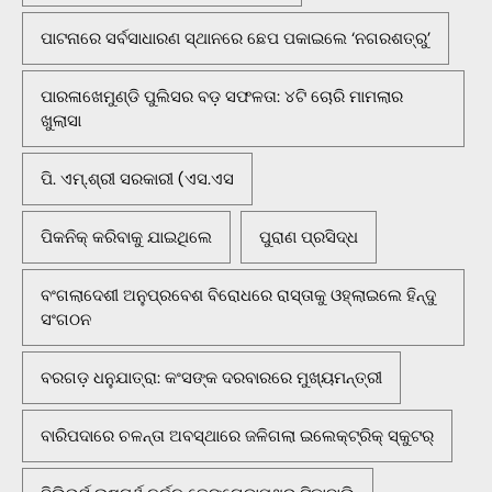
ପାଟନାରେ ସର୍ବସାଧାରଣ ସ୍ଥାନରେ ଛେପ ପକାଇଲେ ‘ନଗରଶତ୍ରୁ’
ପାରଳାଖେମୁଣ୍ଡି ପୁଲିସର ବଡ଼ ସଫଳତା: ୪ଟି ଚୋରି ମାମଲାର
ଖୁଲାସା
ପି. ଏମ୍.ଶ୍ରୀ ସରକାରୀ (ଏସ.ଏସ
ପିକନିକ୍‌ କରିବାକୁ ଯାଇଥିଲେ
ପୁରାଣ ପ୍ରସିଦ୍ଧ
ବଂଗଲାଦେଶୀ ଅନୁପ୍ରବେଶ ବିରୋଧରେ ରାସ୍ତାକୁ ଓହ୍ଲାଇଲେ ହିନ୍ଦୁ
ସଂଗଠନ
ବରଗଡ଼ ଧନୁଯାତ୍ରା: କଂସଙ୍କ ଦରବାରରେ ମୁଖ୍ୟମନ୍ତ୍ରୀ
ବାରିପଦାରେ ଚଳନ୍ତା ଅବସ୍ଥାରେ ଜଳିଗଲା ଇଲେକ୍ଟ୍ରିକ୍ ସ୍କୁଟର୍