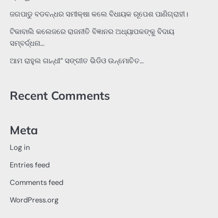
ଜଗପାଡୁ ବଡବନ୍ଧର ସମୀକ୍ଷା କଲେ ବିଧାୟକ ରୂପେଶ ପାଣିଗ୍ରାହୀ।
ଟିକାବାଲି କଲେଜରେ ରାଜନୀତି ବିଜ୍ଞାନର ଅଧ୍ୟାପକଙ୍କୁ ବିଦାୟ
ସମ୍ବର୍ଦ୍ଧନା…
ଆମ ରାହୁଲ ଗାନ୍ଧୀ” ସଙ୍ଗୀତ ଭିଡିଓ ଉନ୍ମୋଚିତ…
Recent Comments
Meta
Log in
Entries feed
Comments feed
WordPress.org