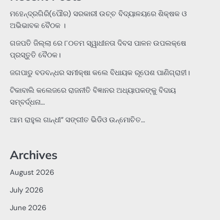
ମହେନ୍ଦ୍ରଗିରି(ପୌର) ସରକାରୀ ଉଚ୍ଚ ବିଦ୍ୟାଳୟରେ ଶିକ୍ଷକ ଓ
ଅଭିଭାବକ ବୈଠକ ।
ଗଜପତି ଜିଲ୍ଲା ରେ ୮୦ତମ ସ୍ୱାଧୀନତା ଦିବସ ପାଳନ ଉପଲକ୍ଷେ
ପ୍ରସ୍ତୁତି ବୈଠକ।
ଜଗପାଡୁ ବଡବନ୍ଧର ସମୀକ୍ଷା କଲେ ବିଧାୟକ ରୂପେଶ ପାଣିଗ୍ରାହୀ।
ଟିକାବାଲି କଲେଜରେ ରାଜନୀତି ବିଜ୍ଞାନର ଅଧ୍ୟାପକଙ୍କୁ ବିଦାୟ
ସମ୍ବର୍ଦ୍ଧନା…
ଆମ ରାହୁଲ ଗାନ୍ଧୀ” ସଙ୍ଗୀତ ଭିଡିଓ ଉନ୍ମୋଚିତ…
Archives
August 2026
July 2026
June 2026