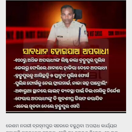
ରେଶମ ନଗରୀ ବ୍ରହ୍ମପୁର ସହରରେ ବଢୁଥିବା ଅପରାଧ କାର୍ଯ୍ୟର