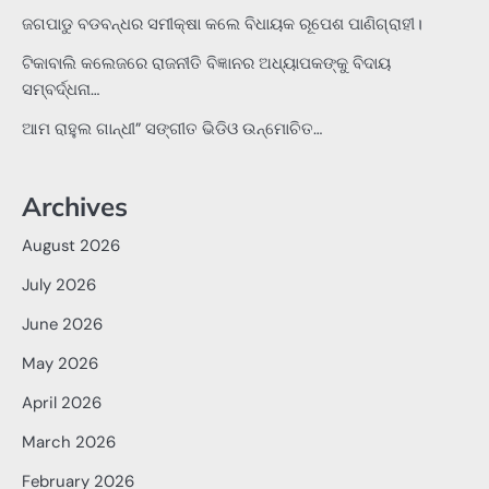
ଜଗପାଡୁ ବଡବନ୍ଧର ସମୀକ୍ଷା କଲେ ବିଧାୟକ ରୂପେଶ ପାଣିଗ୍ରାହୀ।
ଟିକାବାଲି କଲେଜରେ ରାଜନୀତି ବିଜ୍ଞାନର ଅଧ୍ୟାପକଙ୍କୁ ବିଦାୟ
ସମ୍ବର୍ଦ୍ଧନା…
ଆମ ରାହୁଲ ଗାନ୍ଧୀ” ସଙ୍ଗୀତ ଭିଡିଓ ଉନ୍ମୋଚିତ…
Archives
August 2026
July 2026
June 2026
May 2026
April 2026
March 2026
February 2026