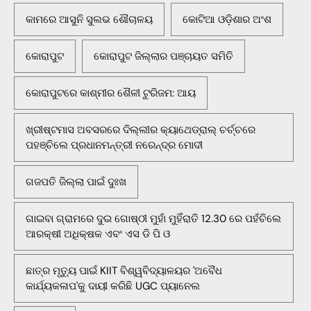
କାମରେ ଆସୁନି ସୁଲଭ ଶୌଚାଳୟ
କୋଟିଆ ଓଡ଼ିଶାର ଅଂଶ
କୋରାପୁଟ
କୋରାପୁଟ ଜିଲ୍ଲାର ପଞ୍ଚାୟତ ସମିତି
କୋରାପୁଟରେ କାଶ୍ମୀର ଶୈଳୀ ଟୁରିଜମ: ଆୟ
ଖ୍ରୀଷ୍ଟମାସ ଅବସରରେ ଦିଲ୍ଲୀର କ୍ୟାଥେଡ୍ରାଲ୍ ଚର୍ଚ୍ଚରେ
ପହଞ୍ଚିଲେ ପ୍ରଧାନମନ୍ତ୍ରୀ ନରେନ୍ଦ୍ର ମୋଦୀ
ଗଜପତି ଜିଲ୍ଲା ପାଇଁ ଦୁଃଖ
ଗାଇବା ଗ୍ରାମରେ ଦୁଇ ଗୋଷ୍ଠୀ ମୁହାଁ ମୁହିଁରାତି 12.30 ରେ ପହଁଚିଲେ
ଆରକ୍ଷୀ ଅଧିକ୍ଷକ ଏବଂ ଏସ ଡି ପି ଓ
ଛାତ୍ର ମୃତ୍ୟୁ ପାଇଁ KIIT ବିଶ୍ୱବିଦ୍ୟାଳୟର 'ଅବୈଧ
କାର୍ଯ୍ୟକଳାପ'କୁ ଦାୟୀ କରିଛି UGC ପ୍ୟାନେଲ