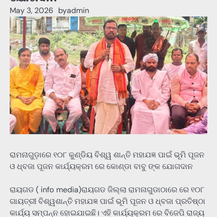
May 3, 2026
by
admin
ରାମନାଗୁଡ଼ାରେ ୧୦୮ କୁଣ୍ଡିୟ ବିଶ୍ୱ ଶାନ୍ତି ମହାଯଜ୍ଞ ପାଇଁ ଭୂମି ପୂଜନ
ଓ ଧ୍ବଜା ପୂଜନ କାର୍ଯ୍ୟକ୍ରମ ରେ କୋଣ୍ଡା ବାବୁ ଙ୍କ ଯୋଗଦାନ
ରାୟଗଡ ( info media)ରାୟଗଡ ଜିଲ୍ଲା ରାମନାଗୁଡାଠାରେ ରେ ୧୦୮
ଗାୟତ୍ରୀ ବିଶ୍ୱଶାନ୍ତି ମହାଯଜ୍ଞ ପାଇଁ ଭୂମି ପୂଜନ ଓ ଧ୍ବଜା ପ୍ରତିଷ୍ଠା
କାର୍ଯ୍ୟ ସମ୍ପନ୍ନ ହୋଇଯାଇଛି। ଏହି କାର୍ଯ୍ୟକ୍ରମ ରେ ବିଜେପି ରାଜ୍ୟ