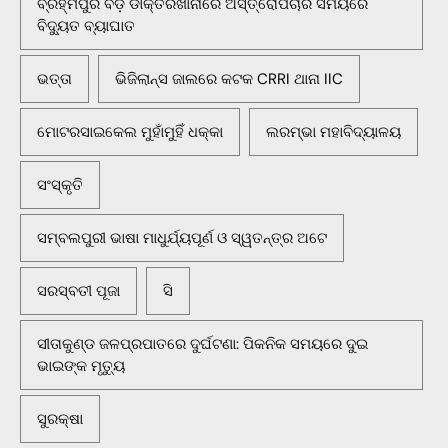
ବ୍ରହ୍ମପୁର ବଡ଼ ଡାକ୍ତରଖାନାରେ ଅସ୍ତ୍ରୋପଚାର ସମୟରେ
ବିଦ୍ୟୁତ ବ୍ୟାଘାତ
ଭତ୍ତା
ଭିଜିଲାନ୍ସ ଜାଲରେ କଟକ CRRI ଥାନା IIC
ମୋଟରସାଇକେଲ ମୁହାଁମୁହିଁ ଧକ୍କା
ଲରମ୍ଭା ମହାବିଦ୍ୟାଳୟ
ସଂସ୍କୃତି
ସମ୍ବଲପୁରୀ ଭାଷା ମାଧୁର୍ଯ୍ୟପୂର୍ଣ ଓ ସ୍ୱତନ୍ତ୍ର ଅଟେ
ସରସ୍ବତୀ ପୂଜା
ସି
ସୀତାକୁଣ୍ଡ ଜଳପ୍ରପାତରେ ଦୁର୍ଘଟଣା: ପିକନିକ ସମୟରେ ଦୁଇ
ଭାଇଙ୍କ ମୃତ୍ୟୁ
ସୁରକ୍ଷା