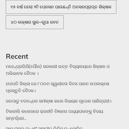
୧୫ ବର୍ଷ ହେଲା ୨ଟି ପେନସନ ପାଉଛନ୍ତି ଅବସରପ୍ରାପ୍ତ ଶିକ୍ଷକ
୪୦ ଲକ୍ଷର ସୁନା–ରୁପା ଜବତ
Recent
ମହେନ୍ଦ୍ରଗିରି(ପୌର) ସରକାରୀ ଉଚ୍ଚ ବିଦ୍ୟାଳୟରେ ଶିକ୍ଷକ ଓ
ଅଭିଭାବକ ବୈଠକ ।
ଗଜପତି ଜିଲ୍ଲା ରେ ୮୦ତମ ସ୍ୱାଧୀନତା ଦିବସ ପାଳନ ଉପଲକ୍ଷେ
ପ୍ରସ୍ତୁତି ବୈଠକ।
ଜଗପାଡୁ ବଡବନ୍ଧର ସମୀକ୍ଷା କଲେ ବିଧାୟକ ରୂପେଶ ପାଣିଗ୍ରାହୀ।
ଟିକାବାଲି କଲେଜରେ ରାଜନୀତି ବିଜ୍ଞାନର ଅଧ୍ୟାପକଙ୍କୁ ବିଦାୟ
ସମ୍ବର୍ଦ୍ଧନା…
ଆମ ରାହୁଲ ଗାନ୍ଧୀ” ସଙ୍ଗୀତ ଭିଡିଓ ଉନ୍ମୋଚିତ…