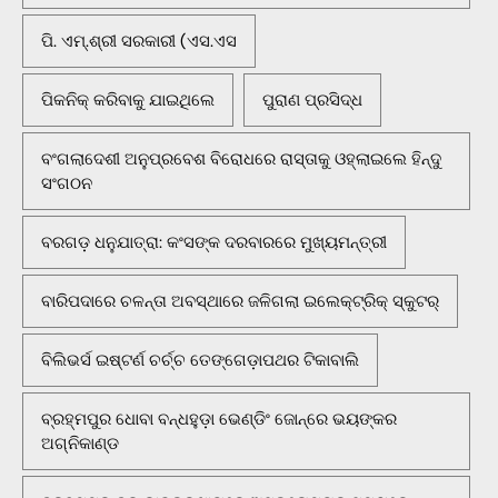
ପି. ଏମ୍.ଶ୍ରୀ ସରକାରୀ (ଏସ.ଏସ
ପିକନିକ୍‌ କରିବାକୁ ଯାଇଥିଲେ
ପୁରାଣ ପ୍ରସିଦ୍ଧ
ବଂଗଲାଦେଶୀ ଅନୁପ୍ରବେଶ ବିରୋଧରେ ରାସ୍ତାକୁ ଓହ୍ଲାଇଲେ ହିନ୍ଦୁ
ସଂଗଠନ
ବରଗଡ଼ ଧନୁଯାତ୍ରା: କଂସଙ୍କ ଦରବାରରେ ମୁଖ୍ୟମନ୍ତ୍ରୀ
ବାରିପଦାରେ ଚଳନ୍ତା ଅବସ୍ଥାରେ ଜଳିଗଲା ଇଲେକ୍ଟ୍ରିକ୍ ସ୍କୁଟର୍
ବିଲିଭର୍ସ ଇଷ୍ଟର୍ଣ ଚର୍ଚ୍ଚ ତେଙ୍ଗେଡ଼ାପଥର ଟିକାବାଲି
ବ୍ରହ୍ମପୁର ଧୋବା ବନ୍ଧହୁଡ଼ା ଭେଣ୍ଡିଂ ଜୋନ୍‌ରେ ଭୟଙ୍କର
ଅଗ୍ନିକାଣ୍ଡ