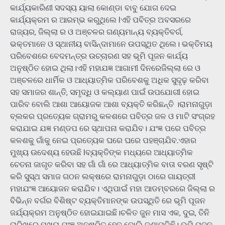
କାର୍ଯ୍ୟକାରିଣୀ ସଦସ୍ୟ ୟାଲା କୋଣ୍ଡା ବାବୁ ଯୋଗ ଦେଇ
କାର୍ଯ୍ୟକ୍ରମ ର ଆରମ୍ଭ କରୁଥିଲେ lଏହି ପବିତ୍ର ଅବସରରେ
ରାଜ୍ୟର, ଜିଲ୍ଲା ର ଓ ଅଞ୍ଚଳର ଗଣ୍ୟମାନ୍ୟ ବ୍ୟକ୍ତିବର୍ଗ,
ଭକ୍ତମାନେ ଓ ସ୍ଥାନୀୟ ବାସିନ୍ଦାମାନେ ଉପସ୍ଥିତ ଥିଲେ। ଭକ୍ତିମୟ
ପରିବେଶରେ ବେଦମନ୍ତ୍ର ଉଚ୍ଚାରଣ ସହ ଭୂମି ପୂଜନ କାର୍ଯ୍ୟ
ଅନୁଷ୍ଠିତ ହୋଇ ଥିଲା।ଏହି ମହାଯଜ୍ଞ ଆଗାମୀ ଦିନରେଜିଲ୍ଲା ରେ ଓ
ଅଞ୍ଚଳରେ ଧାର୍ମିକ ଓ ଆଧ୍ୟାତ୍ମିକ ପରିବେଶକୁ ଅଧିକ ସୁଦୃଢ଼ କରିବା
ସହ ସମାଜର ଶାନ୍ତି, ସମୃଦ୍ଧି ଓ କଲ୍ୟାଣ ପାଇଁ ଉପଯୋଗୀ ହୋଇ
ପାରିବ ବୋଲି ଆଶା ଆୟୋଜକ ଆଶା ବ୍ୟକ୍ତି କରିଛନ୍ତି ।ରାମନାଗୁଡ଼ା
ବ୍ଲକର ପ୍ରତ୍ୟେକ ଗ୍ରାମରୁ କଳଶରେ ପବିତ୍ର ଜଳ ଓ ମାଟି ସଂଗ୍ରହ
କରାଯାଇ ଯଜ୍ଞ ମଣ୍ଡପ ରେ ସ୍ଥାପନା କରାଯିବ। ଯଂଜ୍ଞ ପରେ ପବିତ୍ର
କଳଶକୁ ଗାଁକୁ ନେଇ ପ୍ରତ୍ୟେକ ଘରେ ଘରେ ପହଞ୍ଚାଯିବ.ଏହାର
ମୁଖ୍ୟ ଉଦେଶ୍ୟ ହେଉଛି lବ୍ୟକ୍ତିଙ୍କ ମଧ୍ୟରେ ଆଧ୍ୟାତ୍ମିକ
ଚେତନା ଜାଗୃତ କରିବା ସହ ଗାଁ ଗାଁ ରେ ଆଧ୍ୟାତ୍ମିକ ବାତା ବରଣ ସୃଷ୍ଟି
କରି ସୁସ୍ଥ ସମାଜ ଗଠନ ଲକ୍ଷରେ ରାମନାଗୁଡ଼ା ଠାରେ ଗାୟତ୍ରୀ
ମହାଯଂଜ୍ଞ ଆୟୋଜନ କରାଯିବ। ଏଥିପାଇଁ ମହା ଆଡମ୍ବରରେ ଜିଲ୍ଲା ର
ବିଭିନ୍ନ ବର୍ଗର ବିଶିଷ୍ଟ ବ୍ୟକ୍ତିମାନଙ୍କ ଉପସ୍ଥିତି ରେ ଭୂମି ପୂଜନ
ଜର୍ଯ୍ୟକ୍ରମ ଅନୁଷ୍ଠିତ ହୋଇଯାଇଛି।ଚଳିତ ଜୁନ ମାସ ଏକ, ଦୁଇ, ତିନି
ତାରିଖରେ ମୁଖ୍ୟ ଯଂଜ୍ଞ ଅନୁଷ୍ଠିତ ହେବ ବୋଲି ଜଣାପଡିଛି। ଭୂମି ପୂଜନ