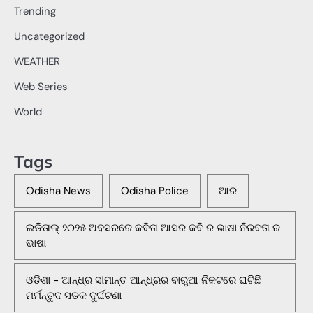
Trending
Uncategorized
WEATHER
Web Series
World
Tags
Odisha News
Odisha Police
ଆର
ଇଡିତାଲ୍ ୨୦୨୫ ଅବସରରେ କବିତା ଆସର କବି ର ଭାଷା ନିରବତା ର
ଭାଷା
ଓଡିଶା - ଆନ୍ଧ୍ର ସୀମାନ୍ତ ଆନ୍ଧ୍ରର ବାରୁଆ ନିକଟରେ ଘଟିଛି
ମର୍ମନ୍ତୁଦ ସଡକ ଦୁର୍ଘଟଣା