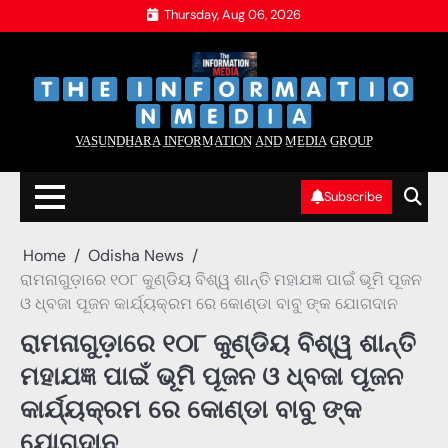
Skip
Thursday, Aug 06, 2026
to
content
‌
‌
V̲A̲S̲U̲N̲D̲H̲A̲R̲A̲ I̲N̲F̲O̲R̲M̲A̲T̲I̲O̲N̲ A̲N̲D̲ M̲E̲D̲I̲A̲ G̲R̲O̲U̲P̲
Subscribe
Home
Odisha News
ରାମନାଗୁଡ଼ାରେ ୧୦୮ କୁଣ୍ଡିୟ ବିଶ୍ୱ ଶାନ୍ତି ମହାଯଜ୍ଞ ପାଇଁ ଭୂମି ପୂଜନ
ଓ ଧ୍ବଜା ପୂଜନ କାର୍ଯ୍ୟକ୍ରମ ରେ କୋଣ୍ଡା ବାବୁ ଙ୍କ ଯୋଗଦାନ
ରାମନାଗୁଡ଼ାରେ ୧୦୮ କୁଣ୍ଡିୟ ବିଶ୍ୱ ଶାନ୍ତି
ମହାଯଜ୍ଞ ପାଇଁ ଭୂମି ପୂଜନ ଓ ଧ୍ବଜା ପୂଜନ
କାର୍ଯ୍ୟକ୍ରମ ରେ କୋଣ୍ଡା ବାବୁ ଙ୍କ
ଯୋଗଦାନ