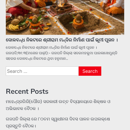
ଦୋଳବନ୍ଧ ନିକଟରେ ଶ୍ରୀରାମ ମନ୍ଦିର ନିର୍ମାଣ ପାଇଁ ଭୂମୀ ପୂଜନ ।
ଦୋଳବନ୍ଧ ନିକଟରେ ଶ୍ରୀରାମ ମନ୍ଦିର ନିର୍ମାଣ ପାଇଁ ଭୂମୀ ପୂଜନ ।
ଗଜପତି,୩୧.୩(ମନୋଜ ପାଢ଼ୀ):- ଗଜପତି ଜିଲ୍ଲା ସଦରମହକୁମା ପାରଳାଖେମୁଣ୍ଡି
ସହରର ଦୋଳବନ୍ଧ ନିକଟରେ ଥିବା ହନୁମାନ…
Search
for:
Recent Posts
ମହେନ୍ଦ୍ରଗିରି(ପୌର) ସରକାରୀ ଉଚ୍ଚ ବିଦ୍ୟାଳୟରେ ଶିକ୍ଷକ ଓ
ଅଭିଭାବକ ବୈଠକ ।
ଗଜପତି ଜିଲ୍ଲା ରେ ୮୦ତମ ସ୍ୱାଧୀନତା ଦିବସ ପାଳନ ଉପଲକ୍ଷେ
ପ୍ରସ୍ତୁତି ବୈଠକ।