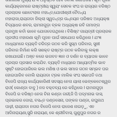
କାର୍ଯ୍ୟକ୍ରମରେ ରାଷ୍ଟ୍ରୀୟ ସ୍ୱୟଂ ସେବକ ସଂଘ ର ରାଜ୍ୟର ବରିଷ୍ଠ
ପ୍ରଚାରକ ଛୋଟେଲାଲ ମହାନ୍ତ,ଯୋଗୀଶ୍ରୀ ଚୈତନ୍ୟ
ମହାରାଜା,ରାୟଗଡା ଜିଲ୍ଲା ସ୍ୱତନ୍ତ୍ର ଉନ୍ନୟନ ପରିଷଦ ଅଧ୍ୟକ୍ଷ
ବିଦ୍ୟାଧର ଶବର, ରାମନାଗୁଡ଼ା ବ୍ଳକ ଅଧ୍ୟକ୍ଷ ରବି ଗମାଙ୍ଗ
ପ୍ରମୁଖ କର୍ତା ଭାବେ ଯୋଗଦେଇଥିଲେ। ବିଶିଷ୍ଟ ଗାୟତ୍ରୀ ପ୍ରଚାରକ
ପ୍ରଦୀପ ମହାରଣା ଭୂମି ପୂଜନ ପାଇଁ ସହଯୋଗ କରିଥିଲେ l ଯଂଜ୍ଞ
ମାଧ୍ୟମରେ ବ୍ୟକ୍ତି ଚରିତ୍ର ଗଠନ କରି ସୁସ୍ଥ ପରିବାର, ସୁଖୀ
ପରିବାର ନିର୍ମାଣ କରି ସଶକ୍ତ ରାଷ୍ଟ୍ର ଗଠନ କରିବାକୁ ଲକ୍ଷ
ରଖାଯାଇଛି। ଅଞ୍ଚ ଳରେ ଭଗବତ ଜ୍ଞାନ ଓ ଦର୍ଶନ ର ବ୍ୟାପକ ଭାବେ
ପ୍ରଚାର ପ୍ରସାର କରାଯିବ. ବ୍ୟକ୍ତି ମଧ୍ୟରେ ଆଧ୍ୟାତ୍ମିକ ଭାବ
ସୃଷ୍ଟି ହୋଇପାରିଲେ ଭଲ ମଣିଷ ଓ ଭଲ ସମାଜ ଗଠନ ସମ୍ଭବ ପର
ହୋଇପାରିବ ବୋଲି ରାୟଗଡା ଟ୍ରକ ମାଲିକ ସଂଘ ସଭାପତି ତଥା
ବିଜେପି ରାଜ୍ୟ କାର୍ଯ୍ୟକାରିଣୀ ସଦସ୍ୟ ନେତା ୟାଲା ଭେଙ୍କେଟେଶ୍ୱର
ରାଓ( କୋଣ୍ଡା ବାବୁ ) ନଜ ବକ୍ତବ୍ୟ ରେ କହିଥିଲେ l ରାମନାଗୁଡ଼ା
ବିଜେପି ର ବରିଷ୍ଠ ନେତା ଚିନା କଣ୍ଡା ଗରୀ,ଜି ପି ପଦ୍ମନାଭ ଦାସ,
ପ୍ରଭାକର ଦୋରା, ବସନ୍ତ ଦଣ୍ଡସେନା, ପଙ୍କଜ ପଣ୍ଡା, ରଘୁନାଥ
ପାଢ଼ୀ, ରାୟଗଡା ନଗର ବିଜେପି ନେତା ରାଜେଶ ନାଇଡ଼ୁ, ଏନ
ଆଦିନାରାୟଣା,ସୁରି ନାରାୟଣ, କେ ଶ୍ରୀନିବାସ, ଗୁଣୁପୁର ନଗର ର