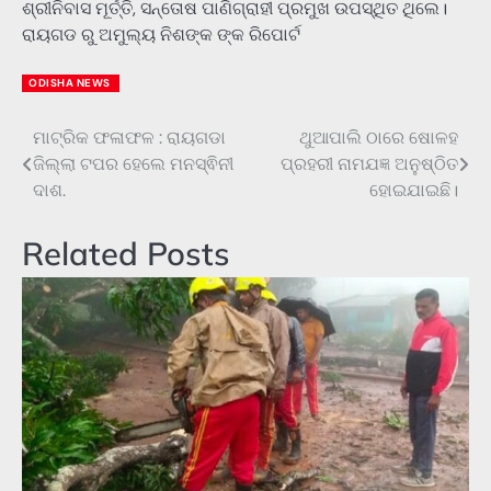
ଶ୍ରୀନିବାସ ମୂର୍ତ୍ତି, ସନ୍ତୋଷ ପାଣିଗ୍ରାହୀ ପ୍ରମୁଖ ଉପସ୍ଥିତ ଥିଲେ।
ରାୟଗଡ ରୁ ଅମୁଲ୍ୟ ନିଶଙ୍କ ଙ୍କ ରିପୋର୍ଟ
ODISHA NEWS
ମାଟ୍ରିକ ଫଳାଫଳ : ରାୟଗଡା
ଥୁଆପାଲି ଠାରେ ଷୋଳହ
Post
ଜିଲ୍ଲା ଟପର ହେଲେ ମନସ୍ଵିନୀ
ପ୍ରହରୀ ନାମଯଜ୍ଞ ଅନୁଷ୍ଠିତ
navigation
ଦାଶ.
ହୋଇଯାଇଛି।
Related Posts