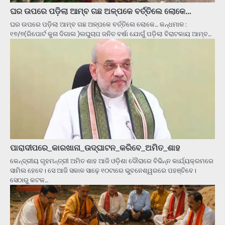
ଘର ଉପରେ ପଡ଼ିଲା ଆମ୍ବ ଗଛ ଅଳ୍ପକେ ବର୍ତ୍ତିଲେ ଲୋକେ…
ଘର ଉପରେ ପଡ଼ିଲା ଆମ୍ବ ଗଛ ଅଳ୍ପକେ ବର୍ତ୍ତିଲେ ଲୋକେ… କନ୍ଧମାଳ :
୧୭/୭(ରିପୋର୍ଟ କୁନା ଦିଗାଲ )ଲଘୁଚାପ ଜନିତ ବର୍ଷା ଯୋଗୁଁ ପଡ଼ିଲା ବିରାଟକାୟ ଆମ୍ବ…
ପାରାଦୀପରେ_କାରଖାନା_ଉଦ୍ଘାଟନ_କରିବେ_ଅମିତ_ଶାହ
କେନ୍ଦ୍ରୀୟ ଗୃହମନ୍ତ୍ରୀ ଅମିତ ଶାହ ଆଜି ଓଡ଼ିଶା ଦୌରାରେ ବିଭିନ୍ନ କାର୍ଯ୍ୟକ୍ରମରେ
ସାମିଲ ହେବେ। ସେ ଆଜି ସକାଳ ସାଢ଼େ ୧୦ଟାରେ ଭୁବନେଶ୍ୱରରେ ପହଞ୍ଚିବେ।
ସେଠାରୁ କଟକ…