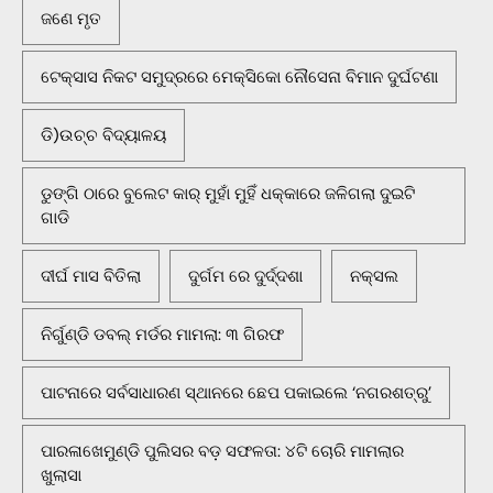
ଜଣେ ମୃତ
ଟେକ୍ସାସ ନିକଟ ସମୁଦ୍ରରେ ମେକ୍ସିକୋ ନୌସେନା ବିମାନ ଦୁର୍ଘଟଣା
ଡି)ଉଚ୍ଚ ବିଦ୍ୟାଳୟ
ଡୁଙ୍ଗି ଠାରେ ବୁଲେଟ କାର୍ ମୁହାଁ ମୁହିଁ ଧକ୍କାରେ ଜଳିଗଲା ଦୁଇଟି
ଗାଡି
ଦୀର୍ଘ ମାସ ବିତିଲା
ଦୁର୍ଗମ ରେ ଦୁର୍ଦ୍ଦଶା
ନକ୍ସଲ
ନିର୍ଗୁଣ୍ଡି ଡବଲ୍ ମର୍ଡର ମାମଲା: ୩ ଗିରଫ
ପାଟନାରେ ସର୍ବସାଧାରଣ ସ୍ଥାନରେ ଛେପ ପକାଇଲେ ‘ନଗରଶତ୍ରୁ’
ପାରଳାଖେମୁଣ୍ଡି ପୁଲିସର ବଡ଼ ସଫଳତା: ୪ଟି ଚୋରି ମାମଲାର
ଖୁଲାସା