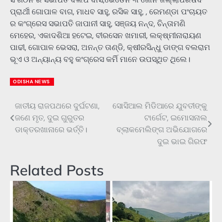
ପ୍ରାର୍ଥୀ ଗୋପାଳ ବାଗ, ମାଧବ ସାହୁ, ରସିକ ସାହୁ, , ରେମଣ୍ଡା ପଂଚାୟତ
ର କଂଗ୍ରେସ ସଭାପତି ଜାପାନୀ ସାହୁ, ସଞ୍ଜୟ ନନ୍ଦ, ଚିନ୍ତାମଣି
ମେହେର, ଏକାଦଶିଆ ହଟେଇ, ବୀରସେନ ଖମାରୀ, ଲକ୍ଷ୍ମୀନାରାୟଣ
ପାଢୀ, ଗୋପାଳ ଭେସରା, ଅନନ୍ତ ତାଣ୍ଡି, କ୍ଷୀରସିନ୍ଧୁ ଡାଙ୍ଗ ବଲରାମ
ଭୂଏ ଓ ଅନ୍ୟାନ୍ୟ ବହୁ କଂଗ୍ରେସ କର୍ମି ମାନେ ଉପସ୍ଥିତ ଥିଲେ।
ODISHA NEWS
ଜାତୀୟ ରାଜପଥରେ ଦୁର୍ଘଟଣା,
ସୋସିଆଲ ମିଡିଆରେ ଯୁବତୀଙ୍କୁ
Post
ଜଣେ ମୃତ, ଦୁଇ ଗୁରୁତର
ଟାର୍ଗେଟ, ଇମୋସନାଲ
navigation
ଡାକ୍ତରଖାନାରେ ଭର୍ତ୍ତି।
ବ୍ଲାକମେଲିଙ୍ଗ ଅଭିଯୋଗରେ
ଦୁଇ ଭାଇ ଗିରଫ
Related Posts