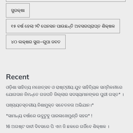
ସୁରକ୍ଷା
୧୫ ବର୍ଷ ହେଲା ୨ଟି ପେନସନ ପାଉଛନ୍ତି ଅବସରପ୍ରାପ୍ତ ଶିକ୍ଷକ
୪୦ ଲକ୍ଷର ସୁନା–ରୁପା ଜବତ
Recent
ଓଡ଼ିଶା ସାହିତ୍ୟ ମହୋତ୍ସବ ଓ ରାଷ୍ଟ୍ରୀୟ ଯୁବ ସାହିତ୍ୟିକ ସମ୍ମିଳନୀରେ
ଯୋଗଦାନ ନିମନ୍ତେ ଗଜପତି ଜିଲ୍ଲାର ସଦସ୍ୟମାନଙ୍କର ପୁରୀ ଗସ୍ତ* ।
ପଞ୍ଚାୟତସ୍ତରୀୟ ନିଶାମୁକ୍ତ ସଚେତନତା ଅଭିଯାନ।*
*ସାମାନ୍ୟ ବର୍ଷାରେ ଉବୁଟୁବୁ ପାରଳାଖେମୁଣ୍ଡି ସହର* !
16 ଅଗଷ୍ଟ ଦାବୀ ଦିବସରେ ପି ଏମ ଜି ଛକରେ ଗର୍ଜିବେ ଶିକ୍ଷକ ।