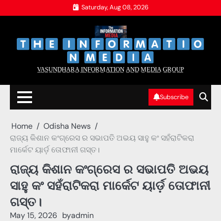
Skip
Saturday, Aug 08, 2026
to
content
‌
‌
V̲A̲S̲U̲N̲D̲H̲A̲R̲A̲ I̲N̲F̲O̲R̲M̲A̲T̲I̲O̲N̲ A̲N̲D̲ M̲E̲D̲I̲A̲ G̲R̲O̲U̲P̲
Subscribe
Home
Odisha News
ରାଜ୍ୟ କିଶାନ କଂଗ୍ରେସ ର ସଭାପତି ଅଭୟ ସାହୁ କଂ ସହଁରାଟିକରା
ମାର୍କେଟ ୟାର୍ଡ଼ ତୋଫାନୀ ଗସ୍ତ।
ରାଜ୍ୟ କିଶାନ କଂଗ୍ରେସ ର ସଭାପତି ଅଭୟ
ସାହୁ କଂ ସହଁରାଟିକରା ମାର୍କେଟ ୟାର୍ଡ଼ ତୋଫାନୀ
ଗସ୍ତ।
May 15, 2026
by
admin