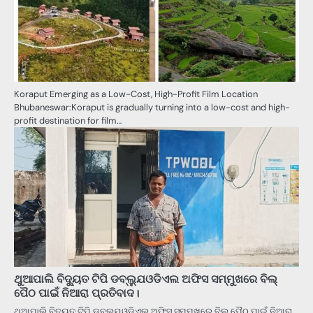
Koraput Emerging as a Low-Cost, High-Profit Film Location
Bhubaneswar:Koraput is gradually turning into a low-cost and high-
profit destination for film…
ଥୁଆପାଲି ବିଦ୍ୟୁତ ଟିପି ଡବ୍ଲ୍ଯୁଓଡିଏଲ ଅଫିସ ସମ୍ମୁଖରେ ବିଲ୍
ପୈଠ ପାଇଁ ନିଆରା ପ୍ରତିବାଦ।
ଥୁଆପାଲି ବିଦ୍ୟୁତ ଟିପି ଡବ୍ଲ୍ଯୁଓଡିଏଲ ଅଫିସ ସମ୍ମୁଖରେ ବିଲ୍ ପୈଠ ପାଇଁ ନିଆରା