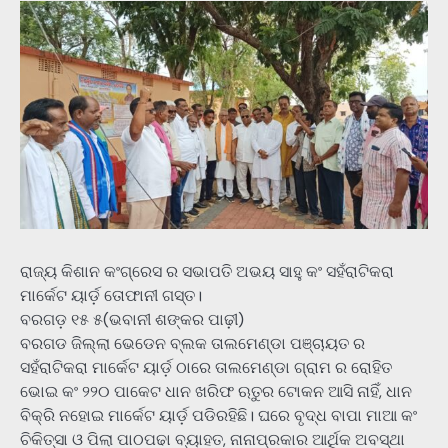
ରାଜ୍ୟ କିଶାନ କଂଗ୍ରେସ ର ସଭାପତି ଅଭୟ ସାହୁ କଂ ସହଁରାଟିକରା
ମାର୍କେଟ ୟାର୍ଡ଼ ତୋଫାନୀ ଗସ୍ତ।
ବରଗଡ଼ ୧୫ ୫(ଭବାନୀ ଶଙ୍କର ପାଢ଼ୀ)
ବରଗଡ ଜିଲ୍ଲା ଭେଡେନ ବ୍ଲକ ତାଲମେଣ୍ଡା ପଞ୍ଚାୟତ ର
ସହଁରାଟିକରା ମାର୍କେଟ ୟାର୍ଡ଼ ଠାରେ ତାଲମେଣ୍ଡା ଗ୍ରାମ ର ରୋହିତ
ଭୋଇ କଂ ୨୨୦ ପାକେଟ ଧାନ ଖରିଫ ଋତୁର ଟୋକନ ଆସି ନାହିଁ, ଧାନ
ବିକ୍ରି ନହୋଇ ମାର୍କେଟ ୟାର୍ଡ଼ ପଡିରହିଛି। ଘରେ ବୃଦ୍ଧ ବାପା ମାଆ କଂ
ଚିକିତ୍ସା ଓ ପିଲା ପାଠପଢା ବ୍ୟାହତ, ନାନାପ୍ରକାର ଆର୍ଥିକ ଅବସ୍ଥା