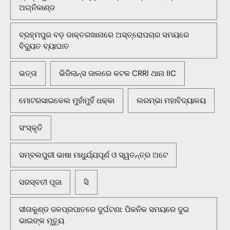
ଅଗ୍ନିକାଣ୍ଡ
ବ୍ରହ୍ମପୁର ବଡ଼ ଡାକ୍ତରଖାନାରେ ଅସ୍ତ୍ରୋପଚାର ସମୟରେ
ବିଦ୍ୟୁତ ବ୍ୟାଘାତ
ଭତ୍ତା
ଭିଜିଲାନ୍ସ ଜାଲରେ କଟକ CRRI ଥାନା IIC
ମୋଟରସାଇକେଲ ମୁହାଁମୁହିଁ ଧକ୍କା
ଲରମ୍ଭା ମହାବିଦ୍ୟାଳୟ
ସଂସ୍କୃତି
ସମ୍ବଲପୁରୀ ଭାଷା ମାଧୁର୍ଯ୍ୟପୂର୍ଣ ଓ ସ୍ୱତନ୍ତ୍ର ଅଟେ
ସରସ୍ବତୀ ପୂଜା
ସି
ସୀତାକୁଣ୍ଡ ଜଳପ୍ରପାତରେ ଦୁର୍ଘଟଣା: ପିକନିକ ସମୟରେ ଦୁଇ
ଭାଇଙ୍କ ମୃତ୍ୟୁ