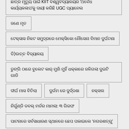
ଛାତ୍ର ମୃତ୍ୟୁ ପାଇଁ KIIT ବିଶ୍ୱବିଦ୍ୟାଳୟର 'ଅବୈଧ
କାର୍ଯ୍ୟକଳାପ'କୁ ଦାୟୀ କରିଛି UGC ପ୍ୟାନେଲ
ଜଣେ ମୃତ
ଟେକ୍ସାସ ନିକଟ ସମୁଦ୍ରରେ ମେକ୍ସିକୋ ନୌସେନା ବିମାନ ଦୁର୍ଘଟଣା
ଡି)ଉଚ୍ଚ ବିଦ୍ୟାଳୟ
ଡୁଙ୍ଗି ଠାରେ ବୁଲେଟ କାର୍ ମୁହାଁ ମୁହିଁ ଧକ୍କାରେ ଜଳିଗଲା ଦୁଇଟି
ଗାଡି
ଦୀର୍ଘ ମାସ ବିତିଲା
ଦୁର୍ଗମ ରେ ଦୁର୍ଦ୍ଦଶା
ନକ୍ସଲ
ନିର୍ଗୁଣ୍ଡି ଡବଲ୍ ମର୍ଡର ମାମଲା: ୩ ଗିରଫ
ପାଟନାରେ ସର୍ବସାଧାରଣ ସ୍ଥାନରେ ଛେପ ପକାଇଲେ ‘ନଗରଶତ୍ରୁ’