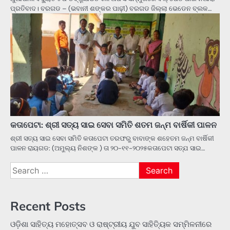
ପ୍ରତିବାଦ। ବରଗଡ – (ଭବାନୀ ଶଙ୍କର ପାଢ଼ୀ) ବରଗଡ ଜିଲ୍ଲା ଭେଡେନ ବ୍ଲକ…
କତାପେଟା: ଶ୍ରୀ ସତ୍ୟ ସାଇ ସେବା ସମିତି ଶତମ ଜନ୍ମ ବାର୍ଷିକୀ ପାଳନ
ଶ୍ରୀ ସତ୍ୟ ସାଇ ସେବା ସମିତି କତାପେଟା ତରଫରୁ ବାବାଙ୍କ ଶହେତମ ଜନ୍ମ ବାର୍ଷିକୀ
ପାଳନ ରାୟଗଡ: (ଅମୁଲ୍ୟ ନିଶଙ୍କ ) ତା ୨୦-୧୧-୨୦୨୫କତାପେଟା ସତ୍ଯ ସାଇ…
Search
for:
Recent Posts
ଓଡ଼ିଶା ସାହିତ୍ୟ ମହୋତ୍ସବ ଓ ରାଷ୍ଟ୍ରୀୟ ଯୁବ ସାହିତ୍ୟିକ ସମ୍ମିଳନୀରେ