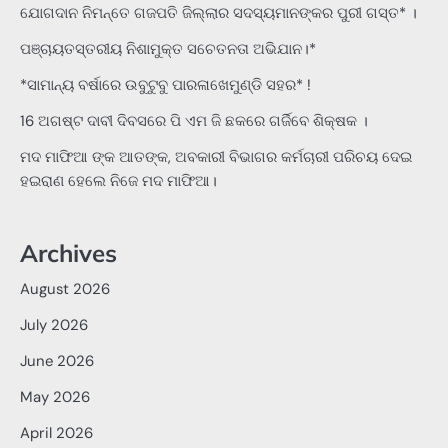
ଯୋଗଦାନ ନିମନ୍ତେ ଗଜପତି ଜିଲ୍ଲାର ସଦସ୍ୟମାନଙ୍କର ପୁରୀ ଗସ୍ତ* ।
ପଞ୍ଚାୟତସ୍ତରୀୟ ନିଶାମୁକ୍ତ ସଚେତନତା ଅଭିଯାନ।*
*ସାମାନ୍ୟ ବର୍ଷାରେ ଉବୁଟୁବୁ ପାରଳାଖେମୁଣ୍ଡି ସହର* !
16 ଅଗଷ୍ଟ ଦାବୀ ଦିବସରେ ପି ଏମ ଜି ଛକରେ ଗର୍ଜିବେ ଶିକ୍ଷକ ।
ମଦ ମାଫିଆ ଙ୍କ ଆତଙ୍କ, ଅବକାରୀ ବିଭାଗର କର୍ମଚାରୀ ପରିଚୟ ଦେଇ
ହଇରାଣ ହେଲେ ନିଜେ ମଦ ମାଫିଆ।
Archives
August 2026
July 2026
June 2026
May 2026
April 2026