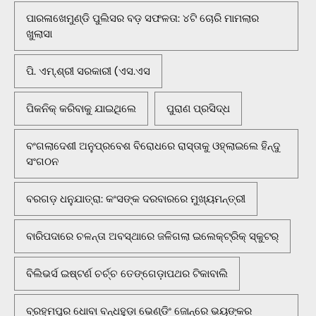
ପାରଳାଖେମୁଣ୍ଡି ପୁଲିସର ବଡ଼ ସଫଳତା: ୪ଟି ଚୋରି ମାମଲାର
ଖୁଲାସା
ପି. ଏମ୍.ଶ୍ରୀ ସରକାରୀ (ଏସ.ଏସ
ପିକନିକ୍‌ କରିବାକୁ ଯାଇଥିଲେ
ପୁରାଣ ପ୍ରସିଦ୍ଧ
ବଂଗଲାଦେଶୀ ଅନୁପ୍ରବେଶ ବିରୋଧରେ ରାସ୍ତାକୁ ଓହ୍ଲାଇଲେ ହିନ୍ଦୁ
ସଂଗଠନ
ବରଗଡ଼ ଧନୁଯାତ୍ରା: କଂସଙ୍କ ଦରବାରରେ ମୁଖ୍ୟମନ୍ତ୍ରୀ
ବାରିପଦାରେ ଚଳନ୍ତା ଅବସ୍ଥାରେ ଜଳିଗଲା ଇଲେକ୍ଟ୍ରିକ୍ ସ୍କୁଟର୍
ବିଲିଭର୍ସ ଇଷ୍ଟର୍ଣ ଚର୍ଚ୍ଚ ତେଙ୍ଗେଡ଼ାପଥର ଟିକାବାଲି
ବ୍ରହ୍ମପୁର ଧୋବା ବନ୍ଧହୁଡ଼ା ଭେଣ୍ଡିଂ ଜୋନ୍‌ରେ ଭୟଙ୍କର