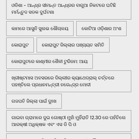
ଓଡିଶା - ଆନ୍ଧ୍ର ସୀମାନ୍ତ ଆନ୍ଧ୍ରର ବାରୁଆ ନିକଟରେ ଘଟିଛି
ମର୍ମନ୍ତୁଦ ସଡକ ଦୁର୍ଘଟଣା
କାମରେ ଆସୁନି ସୁଲଭ ଶୌଚାଳୟ
କୋଟିଆ ଓଡ଼ିଶାର ଅଂଶ
କୋରାପୁଟ
କୋରାପୁଟ ଜିଲ୍ଲାର ପଞ୍ଚାୟତ ସମିତି
କୋରାପୁଟରେ କାଶ୍ମୀର ଶୈଳୀ ଟୁରିଜମ: ଆୟ
ଖ୍ରୀଷ୍ଟମାସ ଅବସରରେ ଦିଲ୍ଲୀର କ୍ୟାଥେଡ୍ରାଲ୍ ଚର୍ଚ୍ଚରେ
ପହଞ୍ଚିଲେ ପ୍ରଧାନମନ୍ତ୍ରୀ ନରେନ୍ଦ୍ର ମୋଦୀ
ଗଜପତି ଜିଲ୍ଲା ପାଇଁ ଦୁଃଖ
ଗାଇବା ଗ୍ରାମରେ ଦୁଇ ଗୋଷ୍ଠୀ ମୁହାଁ ମୁହିଁରାତି 12.30 ରେ ପହଁଚିଲେ
ଆରକ୍ଷୀ ଅଧିକ୍ଷକ ଏବଂ ଏସ ଡି ପି ଓ