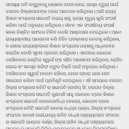
ସମସ୍ୟା ଗତି କରୁଥିବାରୁ ଶେଷରେ ହତାସ ହୋଇ, ଇଚ୍ଛା ମୃତ୍ୟୁ ପାଇଁ
ବରଗଡ ଜିଲ୍ଲାପାଳଙ୍କ ଠାରେ ଆବେଦନ କରିଥିଲେ। ଆଜି ରାଜ୍ୟ
କିଶାନ କଂଗ୍ରେସ ସଭାପତି ଅଭୟ ସାହୁ, ଇଚ୍ଛା ମୃତ୍ୟୁ ଭୁଲି ସଂଘର୍ଷ
କରିବା ପାଇଁ ଅନୁରୋଧ କରିଥିଲେ। ଜୀବନ ଏକ ସଂଘର୍ଷମୟ ସଂଘର୍ଷ
କଲେ ନିଶ୍ଚିତ ସଫଳତା ମିଳିବ ବୋଲି ଆଶ୍ବାସନା ଦେଇଥିଲେ। ଆମେ
ରାଜ୍ୟସ୍ତରୀୟ ଆଲୋଚନା କରି ବିହିତ ପଦକ୍ଷେପ ନେବାକୁ କହିଥିଲେ,
ନ ହେଲେ ରାଜ୍ୟସ୍ତରରେ କିଶାନ କଂଗ୍ରେସ ପକ୍ଷରୁ ଆନ୍ଦୋଳନ
କରାଯିବ ବୋଲି ସୂଚନା ପ୍ରଦାନ କରିଥିଲେ। ଏହାପରେ ଭେଡେନ
ତହସିଲଦାର ରଶ୍ମିତା ସ୍ୱାଇଁ ଙ୍କ ସହିତ ଆଲୋଚନା କରିଥିଲେ, ରୋହିତ
ଭୋଇ କଂ ସମସ୍ତ ଖରିଫ ଋତୁର ବିକ୍ରି ପାଇଁ ଅନୁରୋଧ କରିଥିଲେ।
ତହସିଲଦାର ସ୍ୱାଇଁ ମାଡାମ କହିଲେ, ମୋର ଦ୍ଵାରା ଯାହା ହେବ
ସହଯୋଗ କରିବା ପାଇଁ ପ୍ରତିଶୃତି ଦେଇଥିଲେ। ଏହି ସମୟରେ ବରଗଡ
ଜିଲ୍ଲା କଂଗ୍ରେସ କମିଟି ର ସଭାପତି ହରଦୀପ୍ ସିଂ, ବରଗଡ ଜିଲ୍ଲା
କିଶାନ କଂଗ୍ରେସ ସଭାପତି ଗୁଣମଣି ସାହୁ, ଭେଡେନ ବ୍ଲକ କିଶାନ
କଂଗ୍ରେସ ସଭାପତି ଦୋଳଗୋବିନ୍ଦ ବେହେରା, ଭେଡେନ ବ୍ଲକ
କଂଗ୍ରେସ କମିଟି ସଭାପତି ରମେଶ ଚନ୍ଦ୍ର ପଣ୍ଡା, ଜିଲ୍ଲା କଂଗ୍ରେସ
ସଂପାଦକ ଭବାନୀ ପାଢୀ,ରାଜ୍ୟ ରାଜିବ ଗାନ୍ଧୀ ପଞ୍ଚାୟତରାଜ ସଂଗଠନ
ର ସଭାପତି ପାଣ୍ଡବ କର୍ଣ୍ଣ, ଜିଲ୍ଲା ରାଜିବ ଗାନ୍ଧୀ ପଞ୍ଚାୟତରାଜ
ସଂଗଠନ ର ସଭାପତି ଦିଲିପ ଦାସ,ଭେଡେନ ୩ ଜୋନ ଜିଲ୍ଲାପରିଷଦ