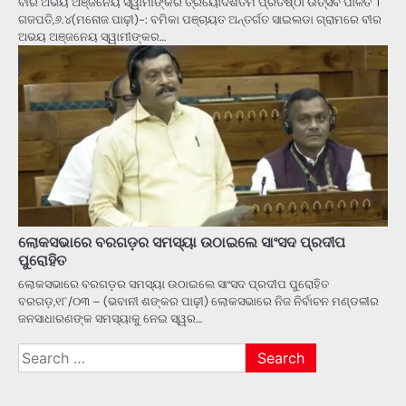
ବୀର ଅଭୟ ଅଞ୍ଜନେୟ ସ୍ୱାମୀଙ୍କର ତ୍ରୟୋଦଶତମ ପ୍ରତିଷ୍ଠା ଉତ୍ସବ ପାଳିତ ।
ଗଜପତି,୬.୪(ମନୋଜ ପାଢ଼ୀ)-: ବମିକା ପଞ୍ଚାୟତ ଅନ୍ତର୍ଗତ ସାଇଲଡା ଗ୍ରାମରେ ବୀର
ଅଭୟ ଅଞ୍ଜନେୟ ସ୍ୱାମୀଙ୍କର…
ଲୋକସଭାରେ ବରଗଡ଼ର ସମସ୍ୟା ଉଠାଇଲେ ସାଂସଦ ପ୍ରଦୀପ
ପୁରୋହିତ
ଲୋକସଭାରେ ବରଗଡ଼ର ସମସ୍ୟା ଉଠାଇଲେ ସାଂସଦ ପ୍ରଦୀପ ପୁରୋହିତ
ବରଗଡ଼,୧୮/୦୩ – (ଭବାନୀ ଶଙ୍କର ପାଢ଼ୀ) ଲୋକସଭାରେ ନିଜ ନିର୍ବାଚନ ମଣ୍ଡଳୀର
ଜନସାଧାରଣଙ୍କ ସମସ୍ୟାକୁ ନେଇ ସ୍ୱର…
Search
for: