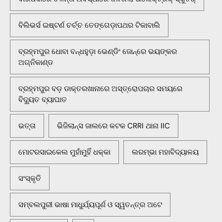
ବିଲିଭର୍ସ ଇଷ୍ଟର୍ଣ ଚର୍ଚ୍ଚ ତେଙ୍ଗେଡ଼ାପଥର ଟିକାବାଲି
ବ୍ରହ୍ମପୁର ଧୋବା ବନ୍ଧହୁଡ଼ା ଭେଣ୍ଡିଂ ଜୋନ୍‌ରେ ଭୟଙ୍କର
ଅଗ୍ନିକାଣ୍ଡ
ବ୍ରହ୍ମପୁର ବଡ଼ ଡାକ୍ତରଖାନାରେ ଅସ୍ତ୍ରୋପଚାର ସମୟରେ
ବିଦ୍ୟୁତ ବ୍ୟାଘାତ
ଭତ୍ତା
ଭିଜିଲାନ୍ସ ଜାଲରେ କଟକ CRRI ଥାନା IIC
ମୋଟରସାଇକେଲ ମୁହାଁମୁହିଁ ଧକ୍କା
ଲରମ୍ଭା ମହାବିଦ୍ୟାଳୟ
ସଂସ୍କୃତି
ସମ୍ବଲପୁରୀ ଭାଷା ମାଧୁର୍ଯ୍ୟପୂର୍ଣ ଓ ସ୍ୱତନ୍ତ୍ର ଅଟେ