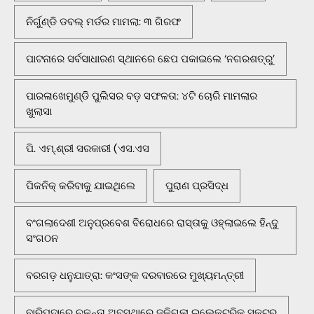
ନିର୍ଗୁଣ୍ଡି ଡବଲ୍ ମର୍ଡର ମାମଲା: ୩ ଗିରଫ
ପାଟନାରେ ସର୍ବସାଧାରଣ ସ୍ଥାନରେ ଛେପ ପକାଇଲେ ‘ନଗରଶତ୍ରୁ’
ପାରଳାଖେମୁଣ୍ଡି ପୁଲିସର ବଡ଼ ସଫଳତା: ୪ଟି ଚୋରି ମାମଲାର
ଖୁଲାସା
ପି. ଏମ୍.ଶ୍ରୀ ସରକାରୀ (ଏସ.ଏସ
ପିକନିକ୍‌ କରିବାକୁ ଯାଇଥିଲେ
ପୁରାଣ ପ୍ରସିଦ୍ଧ
ବଂଗଲାଦେଶୀ ଅନୁପ୍ରବେଶ ବିରୋଧରେ ରାସ୍ତାକୁ ଓହ୍ଲାଇଲେ ହିନ୍ଦୁ
ସଂଗଠନ
ବରଗଡ଼ ଧନୁଯାତ୍ରା: କଂସଙ୍କ ଦରବାରରେ ମୁଖ୍ୟମନ୍ତ୍ରୀ
ବାରିପଦାରେ ଚଳନ୍ତା ଅବସ୍ଥାରେ ଜଳିଗଲା ଇଲେକ୍ଟ୍ରିକ୍ ସ୍କୁଟର୍