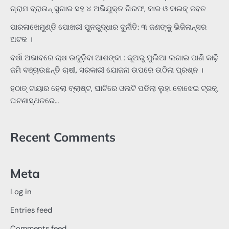
ଗ୍ରାମ ବ୍ରାଉନ୍ ସୁଗାର ସହ ୪ ଅଭିଯୁକ୍ତ ଗିରଫ, କାର ଓ ବାଇକ୍ ଜବତ
ପାରଳାଖେମୁଣ୍ଡି ପୋଖରୀ ପୁନରୁଦ୍ଧାର ଦୁର୍ନୀତି: ୩ ଜଣଙ୍କୁ ଭିଜିଲାନ୍ସର
ଅଟକ ।
ବର୍ଷା ଅଭାବରେ ଚାଷ ଉଜୁଡ଼ିବା ଆଶଙ୍କା : କୂଅରୁ ମୁଲିଆ ଲଗାଇ ପାଣି କାଢ଼ି
ଜମି ବଞ୍ଚାଉଛନ୍ତି ଚାଷୀ, ସରକାରୀ ଯୋଜନା ଉପରେ ଉଠିଲା ପ୍ରଶ୍ନ ।
ହଠାତ୍‌ ଟାୟାର ହେଲା ବ୍ଲାଷ୍ଟ, ଘାଟିରେ ଓଲଟି ପଡିଲା ଲୁହା ବୋଝେଇ ଟ୍ରକ୍‌,
ଘଟଣାସ୍ଥଳରେ…
Recent Comments
Meta
Log in
Entries feed
Comments feed