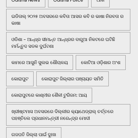
ଇଡିତାଲ୍ ୨୦୨୫ ଅବସରରେ କବିତା ଆସର କବି ର ଭାଷା ନିରବତା ର
ଭାଷା
ଓଡିଶା - ଆନ୍ଧ୍ର ସୀମାନ୍ତ ଆନ୍ଧ୍ରର ବାରୁଆ ନିକଟରେ ଘଟିଛି
ମର୍ମନ୍ତୁଦ ସଡକ ଦୁର୍ଘଟଣା
କାମରେ ଆସୁନି ସୁଲଭ ଶୌଚାଳୟ
କୋଟିଆ ଓଡ଼ିଶାର ଅଂଶ
କୋରାପୁଟ
କୋରାପୁଟ ଜିଲ୍ଲାର ପଞ୍ଚାୟତ ସମିତି
କୋରାପୁଟରେ କାଶ୍ମୀର ଶୈଳୀ ଟୁରିଜମ: ଆୟ
ଖ୍ରୀଷ୍ଟମାସ ଅବସରରେ ଦିଲ୍ଲୀର କ୍ୟାଥେଡ୍ରାଲ୍ ଚର୍ଚ୍ଚରେ
ପହଞ୍ଚିଲେ ପ୍ରଧାନମନ୍ତ୍ରୀ ନରେନ୍ଦ୍ର ମୋଦୀ
ଗଜପତି ଜିଲ୍ଲା ପାଇଁ ଦୁଃଖ