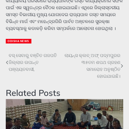
କାର୍ଯ୍ୟାଳୟ ପରିସରରେ ରାଜ୍ୟପାଳଙ୍କ ଗସ୍ତ କାର୍ଯ୍ୟକ୍ରମର ସଫଳ
ପାଇଁ ଏକ ସ୍ୱତନ୍ତ୍ର ବୈଠକ ହୋଇଯାଇଛି। ଏଥିରେ ଜିଲ୍ଲାସ୍ତରୀୟ
ସମସ୍ତ ବିଭାଗୀୟ ମୁଖ୍ୟ ଯୋଗଦେଇ ରାଜ୍ୟପାଳ ଗସ୍ତ ସମୟରେ
ବିଭିନ୍ନ ମାର୍ଗ ଏବଂ ମହେନ୍ଦ୍ରଗିରି ପାର୍ବତ ଅଞ୍ଚଳରେ ସୁରକ୍ଷା
ବ୍ୟବସ୍ଥାକୁ କଡାକଡ଼ି କରିବା ସମ୍ପର୍କରେ ଆଲୋଚନା ହୋଇଥିଲା ।
ODISHA NEWS
ବସ୍ ସେବାରୁ ବଞ୍ଚିତ ଗଜପତି
ଲାୟନ୍ସ କ୍ଲବ୍ ଅଫ୍ ପଦ୍ମପୁରର
Post
ଜିଲ୍ଲାର ଉପାନ୍ତ
୩୫ତମ ଶପଥ ଗ୍ରହଣ
navigation
ପଞ୍ଚାୟତବାସୀ,
ସମାରୋହ ଅନୁଷ୍ଠିତ
ହୋଇଯାଇଛି।
Related Posts