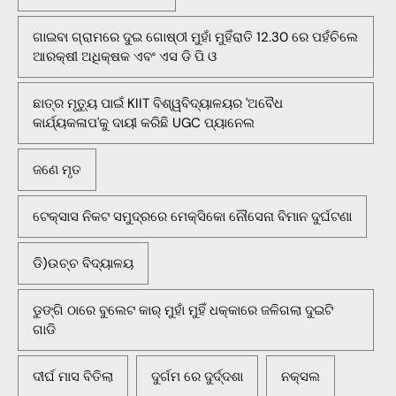
ଗାଇବା ଗ୍ରାମରେ ଦୁଇ ଗୋଷ୍ଠୀ ମୁହାଁ ମୁହିଁରାତି 12.30 ରେ ପହଁଚିଲେ
ଆରକ୍ଷୀ ଅଧିକ୍ଷକ ଏବଂ ଏସ ଡି ପି ଓ
ଛାତ୍ର ମୃତ୍ୟୁ ପାଇଁ KIIT ବିଶ୍ୱବିଦ୍ୟାଳୟର 'ଅବୈଧ
କାର୍ଯ୍ୟକଳାପ'କୁ ଦାୟୀ କରିଛି UGC ପ୍ୟାନେଲ
ଜଣେ ମୃତ
ଟେକ୍ସାସ ନିକଟ ସମୁଦ୍ରରେ ମେକ୍ସିକୋ ନୌସେନା ବିମାନ ଦୁର୍ଘଟଣା
ଡି)ଉଚ୍ଚ ବିଦ୍ୟାଳୟ
ଡୁଙ୍ଗି ଠାରେ ବୁଲେଟ କାର୍ ମୁହାଁ ମୁହିଁ ଧକ୍କାରେ ଜଳିଗଲା ଦୁଇଟି
ଗାଡି
ଦୀର୍ଘ ମାସ ବିତିଲା
ଦୁର୍ଗମ ରେ ଦୁର୍ଦ୍ଦଶା
ନକ୍ସଲ