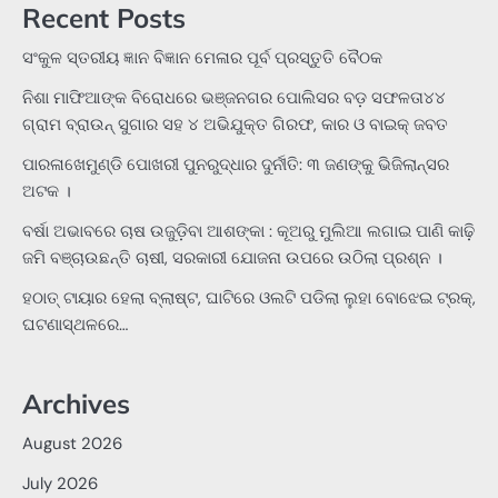
Recent Posts
ସଂକୁଳ ସ୍ତରୀୟ ଜ୍ଞାନ ବିଜ୍ଞାନ ମେଳାର ପୂର୍ବ ପ୍ରସ୍ତୁତି ବୈଠକ
ନିଶା ମାଫିଆଙ୍କ ବିରୋଧରେ ଭଞ୍ଜନଗର ପୋଲିସର ବଡ଼ ସଫଳତା୪୪
ଗ୍ରାମ ବ୍ରାଉନ୍ ସୁଗାର ସହ ୪ ଅଭିଯୁକ୍ତ ଗିରଫ, କାର ଓ ବାଇକ୍ ଜବତ
ପାରଳାଖେମୁଣ୍ଡି ପୋଖରୀ ପୁନରୁଦ୍ଧାର ଦୁର୍ନୀତି: ୩ ଜଣଙ୍କୁ ଭିଜିଲାନ୍ସର
ଅଟକ ।
ବର୍ଷା ଅଭାବରେ ଚାଷ ଉଜୁଡ଼ିବା ଆଶଙ୍କା : କୂଅରୁ ମୁଲିଆ ଲଗାଇ ପାଣି କାଢ଼ି
ଜମି ବଞ୍ଚାଉଛନ୍ତି ଚାଷୀ, ସରକାରୀ ଯୋଜନା ଉପରେ ଉଠିଲା ପ୍ରଶ୍ନ ।
ହଠାତ୍‌ ଟାୟାର ହେଲା ବ୍ଲାଷ୍ଟ, ଘାଟିରେ ଓଲଟି ପଡିଲା ଲୁହା ବୋଝେଇ ଟ୍ରକ୍‌,
ଘଟଣାସ୍ଥଳରେ…
Archives
August 2026
July 2026