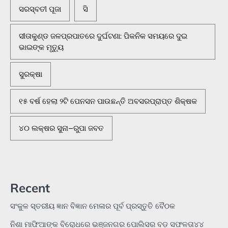
ସରସ୍ବତୀ ପୂଜା
ସି
ସୀତାକୁଣ୍ଡ ଜଳପ୍ରପାତରେ ଦୁର୍ଘଟଣା: ପିକନିକ ସମୟରେ ଦୁଇ
ଭାଇଙ୍କ ମୃତ୍ୟୁ
ସୁରକ୍ଷା
୧୫ ବର୍ଷ ହେଲା ୨ଟି ପେନସନ ପାଉଛନ୍ତି ଅବସରପ୍ରାପ୍ତ ଶିକ୍ଷକ
୪୦ ଲକ୍ଷର ସୁନା–ରୁପା ଜବତ
Recent
ସଂକୁଳ ସ୍ତରୀୟ ଜ୍ଞାନ ବିଜ୍ଞାନ ମେଳାର ପୂର୍ବ ପ୍ରସ୍ତୁତି ବୈଠକ
ନିଶା ମାଫିଆଙ୍କ ବିରୋଧରେ ଭଞ୍ଜନଗର ପୋଲିସର ବଡ଼ ସଫଳତା୪୪