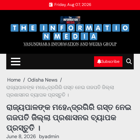
Skip
Friday, Aug 07, 2026
to
content
‌
‌
V̲A̲S̲U̲N̲D̲H̲A̲R̲A̲ I̲N̲F̲O̲R̲M̲A̲T̲I̲O̲N̲ A̲N̲D̲ M̲E̲D̲I̲A̲ G̲R̲O̲U̲P̲
Subscribe
Home
Odisha News
ରାଜ୍ୟପାଳଙ୍କ ମହେନ୍ଦ୍ରଗିରି ଗସ୍ତ ନେଇ ଗଜପତି ଜିଲ୍ଲା
ପ୍ରଶାସନର ବ୍ୟାପକ ପ୍ରସ୍ତୁତି ।
ରାଜ୍ୟପାଳଙ୍କ ମହେନ୍ଦ୍ରଗିରି ଗସ୍ତ ନେଇ
ଗଜପତି ଜିଲ୍ଲା ପ୍ରଶାସନର ବ୍ୟାପକ
ପ୍ରସ୍ତୁତି ।
June 8, 2026
by
admin