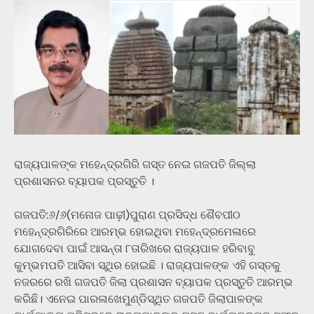
ରାଜ୍ୟପାଳଙ୍କ ମହେନ୍ଦ୍ରଗିରି ଗସ୍ତ ନେଇ ଗଜପତି ଜିଲ୍ଲା
ପ୍ରଶାସନର ବ୍ୟାପକ ପ୍ରସ୍ତୁତି ।
ଗଜପତି:୬/୬(ମନୋଜ ପାଢ଼ୀ)ପୁରାଣ ପ୍ରସିଦ୍ଧ ଶୈବପୀଠ
ମହେନ୍ଦ୍ରଗିରିରେ ଆରମ୍ଭ ହୋଇଥିବା ମହେନ୍ଦ୍ରମେଳାରେ
ଯୋଗଦେବା ପାଇଁ ଆସନ୍ତା ୮ତାରିଖରେ ରାଜ୍ୟପାଳ ହରିବାବୁ
କୁମ୍ଭମପତି ଆସିବା ସ୍ଥିର ହୋଇଛି । ରାଜ୍ୟପାଳଙ୍କ ଏହି ଗସ୍ତକୁ
ନଜରରେ ରଖି ଗଜପତି ଜିଲା ପ୍ରଶାସନ ବ୍ୟାପକ ପ୍ରସ୍ତୁତି ଆରମ୍ଭ
କରିଛି। ଏନେଇ ପାରଳାଖେମୁଣ୍ଡିସ୍ଥିତ ଗଜପତି ଜିଲାପାଳଙ୍କ