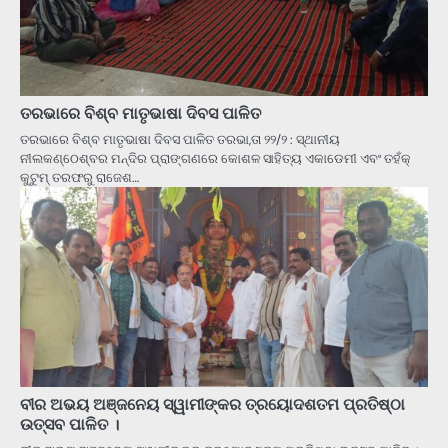
ତରଭାରେ ବିଶ୍ବ ମାତୃଭାଷା ଦିବସ ପାଳିତ
ତରଭାରେ ବିଶ୍ବ ମାତୃଭାଷା ଦିବସ ପାଳିତ ତରଭା,ତା ୨୨/୨ : ସ୍ଥାନୀୟ
ନୀଲକଣ୍ଠେଶ୍ବର ମନ୍ଦିର ପ୍ରାଙ୍ଗଣରେ କୋଶଳ ସାହିତ୍ୟ ଏକାଡେମୀ ଏବଂ ତହଁକ୍
କୁଟୁମ୍ ତରଫରୁ ରାଜେଶ…
ବୀର ଅଭୟ ଅଞ୍ଜନେୟ ସ୍ୱାମୀଙ୍କର ତ୍ରୟୋଦଶତମ ପ୍ରତିଷ୍ଠା
ଉତ୍ସବ ପାଳିତ ।