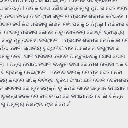
ଳୟରେ ଔଷଧ ମଧ୍ୟ ଦିଆଯାଇଥିଲା । ତେବେ ଏସଂକ୍ରାନ୍ତରେ
କହିଛନ୍ତି l ତାଙ୍କ ବାପା କୌଣସି ସୂତ୍ରରୁ ରୁ ପୁଅ ର ଦେହ ଖରା
ବା ନିମନ୍ତେ କହିଥିବା ସ୍କୁଲର ପ୍ରଧାନ ଶିକ୍ଷକ କହିଛନ୍ତି ।
ାର ବର୍ଗ ଜିଦ ଧରିବାରୁ ଲିଖିତ ରଖି ଘରକୁ ଛାଡ଼ିଥିଲୁ l ପରିବାର ବ
 ହେବାରୁ ପରିବାର ଲୋକେ ତାକୁ କୋଲନରା ଗୋଷ୍ଟି ସ୍ବାସ୍ଥ୍ୟ
ର ଚନ୍ଦୁ ମୃତ୍ୟୁବରଣ କରିଥିଲେ । ପ୍ରଧାନ ଶିକ୍ଷକ ମେଡିକାଲ ର
ର୍ଯ୍ୟ ବୋଲି ସ୍ଥାନୀୟ ବୁଦ୍ଧିଜୀବୀ ମତ ଆଲୋଚନା କରୁଥିବା ର
ରକୁ ଘରକୁ ନେବା ପାଇଁ ପରିବାର ଲୋକେ ଆମ୍ବୁଲାନ୍ସକୁ ଯୋଗାଯୋଗ
ଥିଲା । ଅନ୍ୟ ଉପାୟ ନପାଇ ଚନ୍ଦୁର ବାପା ରେମେଶ ଉଲାକା ଏକ ବ
ଲବି ଗ୍ରାମକୁ ନେଇଥିଲେ । ତେବେ ବାଇକ୍ ରେ ମୃତ ଦେହ ନେବା
ିଦ୍ୟାଳୟରେ ସଠିକ୍ ଚିକିତ୍ସା ସୁବିଧା ଦିଆଯାଇଛି ବୋଲି ସେବାଶ୍
ିନ ସରକାର ରେ ମୃତ ବ୍ୟକ୍ତି କୁ କିପରି ଭାବେ ସମ୍ମାନ ଦିଆଯାଉଛ
ମ୍ବୁଲାନ୍ସ ବଦଳ ରେ ବାଇକ ଯୋଗେ ନିଆଯାଉଛି ବୋଲି ବିଭିନ୍ନ
ରୁ ଅମୁଲ୍ୟ ନିଶଙ୍କ. ଙ୍କ ରିପୋର୍ଟ