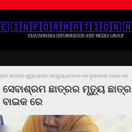
🇪‌ 🇮‌🇳‌🇫‌🇴‌🇷‌🇲‌🇦‌🇹‌🇮‌🇴‌🇳‌ 🇲
V̲A̲S̲U̲N̲D̲H̲A̲R̲A̲ I̲N̲F̲O̲R̲M̲A̲T̲I̲O̲N̲ A̲N̲D̲ M̲E̲D̲I̲A̲ G̲R̲O̲U̲P̲
ରମ ଛାତ୍ରର ମୃତ୍ୟୁ ଛାତ୍ର ଆମ୍ବୁଲାନ୍ସ ବଦଳ ରେ ବୁହାହେଲେ ବାଇକ ରେ
ସେବାଶ୍ରମ ଛାତ୍ରର ମୃତ୍ୟୁ ଛାତ୍ର
େ ବାଇକ ରେ