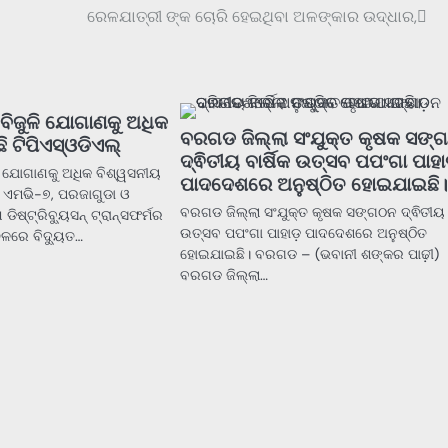
ରେଳଯାତ୍ରୀ ଙ୍କ ଚୋରି ହେଇଥିବା ଅଳଙ୍କାର ଉଦ୍ଧାର,
ବିଜୁଳି ଯୋଗାଣକୁ ଅଧିକ
ବରଗଡ ଜିଲ୍ଲା ସଂଯୁକ୍ତ କୃଷକ ସଙ୍
ି ଟିପିଏସ୍ଓଡିଏଲ୍
ଦ୍ଵିତୀୟ ବାର୍ଷିକ ଉତ୍ସବ ପପଂଗା ପାହା
ି ଯୋଗାଣକୁ ଅଧିକ ବିଶ୍ୱସନୀୟ
ପାଦଦେଶରେ ଅନୁଷ୍ଠିତ ହୋଇଯାଇଛି
- ଏମଭି-୭, ପରଜାଗୁଡା ଓ
ବରଗଡ ଜିଲ୍ଲା ସଂଯୁକ୍ତ କୃଷକ ସଙ୍ଗଠନ ଦ୍ଵିତୀୟ ବ
ଡିଷ୍ଟ୍ରିବ୍ୟୁସନ୍ ଟ୍ରାନ୍ସଫର୍ମର
ଉତ୍ସବ ପପଂଗା ପାହାଡ଼ ପାଦଦେଶରେ ଅନୁଷ୍ଠିତ
ଚଳରେ ବିଦ୍ୟୁତ…
ହୋଇଯାଇଛି। ବରଗଡ – (ଭବାନୀ ଶଙ୍କର ପାଢ଼ୀ)
ବରଗଡ ଜିଲ୍ଲା…