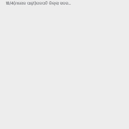
18/4(ମନୋଜ ପାଢ଼ୀ)ଗଜପତି ଜିଲ୍ଲା ସଦର…