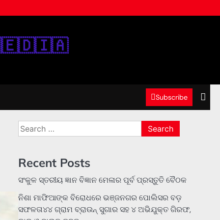
‌🇪‌🇩‌🇮‌🇦‌
Subscribe
Search
for:
Recent Posts
ସଂକୁଳ ସ୍ତରୀୟ ଜ୍ଞାନ ବିଜ୍ଞାନ ମେଳାର ପୂର୍ବ ପ୍ରସ୍ତୁତି ବୈଠକ
ନିଶା ମାଫିଆଙ୍କ ବିରୋଧରେ ଭଞ୍ଜନଗର ପୋଲିସର ବଡ଼
ସଫଳତା୪୪ ଗ୍ରାମ ବ୍ରାଉନ୍ ସୁଗାର ସହ ୪ ଅଭିଯୁକ୍ତ ଗିରଫ,