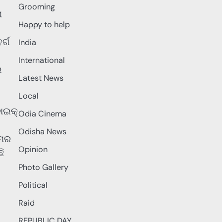
Grooming
ପ
Happy to help
ର୍ଗ
India
International
େ
Latest News
Local
ାଇକ୍
Odia Cinema
Odisha News
ରମର
Opinion
ି
Photo Gallery
Political
Raid
REPUBLIC DAY