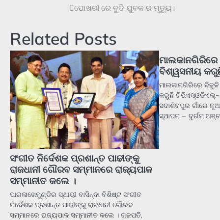
ପୋଖରୀ ରେ ବୁଡି ଯୁବକ ର ମୃତ୍ୟୁ।
Post
navigation
Related Posts
ମାଲକାନଗିରିରେ 
ବିଶ୍ୱସନୀୟ କରୁଛ
ମାଲକାନଗିରିରେ ବିଜୁଳ
କରୁଛି ଟିପିଏସ୍ଓଡିଏଲ୍
ସଦାଶିବପୁର ଗାଁରେ ନୂଆ 
ସ୍ଥାପନ – ଦୁର୍ଗମ ଅଞ୍
ସଂଗୀତ ନିର୍ଦେଶକ ପ୍ରଶାନ୍ତ ପାଢୀଙ୍କୁ
ରାଜଧାନୀ ଗୌରବ ସମ୍ମାନରେ ରାଜ୍ୟପାଳ
ସମ୍ମାନୀତ କଲେ ।
ପାରଳାଖେମୁଣ୍ଡିର ସ୍ଥାୟୀ ବାସିନ୍ଦା ବିଶିଷ୍ଟ ସଂଗୀତ
ନିର୍ଦେଶକ ପ୍ରଶାନ୍ତ ପାଢୀଙ୍କୁ ରାଜଧାନୀ ଗୌରବ
ସମ୍ମାନରେ ରାଜ୍ୟପାଳ ସମ୍ମାନୀତ କଲେ । ଗଜପତି,