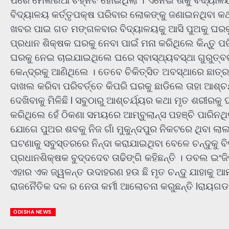
ପରେ ମେଲିରିଆ ଚିହ୍ନଟ ହୋଇଥିଲା । ଏନେଇ ତାକୁ ବିଦ୍ୟା
ବିଦ୍ୟାଳୟ କର୍ତ୍ତୃପକ୍ଷ ପରିବାର ଲୋକଙ୍କୁ ଜଣାଇନଥିବା କଥା 
ଖବର ପାଇ ଗତ ମଙ୍ଗଳବାର ବିଦ୍ୟାଳୟକୁ ଆସି ପୁଅକୁ ଘରକୁ ନେ
ପ୍ରଧାନ ଶିକ୍ଷକ ଘରକୁ ନେବା ପାଇଁ ମନା କରିଥିଲେ କିନ୍ତୁ ପରିବ
ଘରକୁ ନେଇ ଚାଇଯାଇଥିଲେ ଘରେ ସ୍ବାସ୍ଥ୍ୟବସ୍ଥା ଗୁରୁତ୍ବର
କେନ୍ଦ୍ରକୁ ଆଣିଥିଲେ । ତେବେ ଚିକିତ୍ସିତ ଅବସ୍ଥାରେ ଛାତ୍
ଦାଖଲ କରିବା ପରିବର୍ତ୍ତେ କିପରି ଘରକୁ ଛାଡିଲେ ତାହା ଆଶ୍ଚ
ଦେଖିବାକୁ ମିଳିଛି l ସବୁଠାରୁ ଆଶ୍ଚର୍ଯ୍ୟର କଥା ମୃତ ଶରୀ
କରିଥିଲେ ହେଁ ଠିକଣା ସମୟରେ ଆମ୍ବୁଲାନ୍ସ ପହଞ୍ଚି ପାରିନ
ଯୋଗେ ପୁଅର ଶବକୁ ନିଜ ଗାଁ ମୁକୁନ୍ଦପୁର ନିକଟରେ ଥିବା ଲା
ଘଟଣାକୁ ସବୁସ୍ତରରେ ନିନ୍ଦା କରାଯାଇଥିବା ବେଳେ ଚନ୍ଦୁକୁ ବ
ପ୍ରଧାନଶିକ୍ଷକ ବୁଦ୍ଦଦେବ ତାଢିଙ୍ଗି କହିଛନ୍ତି । ଡବଲ ଇଂଜ
ଏହାର ଏକ ଜ୍ୱଳନ୍ତ ଉଦାହରଣ ହଉ ଛି ମୃତ ଚନ୍ଦୁ ଯାହାକୁ ଆ
ରାଜନୈତିକ ଦଳ ର ନେତା କର୍ମୀ ଆଲୋଚନା କରୁଛନ୍ତି lରାୟଗଡ 
ODISHA NEWS