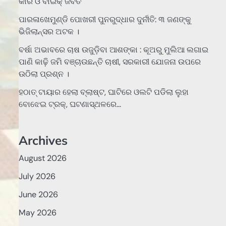
କାର ଓ ବାଇକ୍ ଜବତ
ପାରଳାଖେମୁଣ୍ଡି ପୋଖରୀ ପୁନରୁଦ୍ଧାର ଦୁର୍ନୀତି: ୩ ଜଣଙ୍କୁ
ଭିଜିଲାନ୍ସର ଅଟକ ।
ବର୍ଷା ଅଭାବରେ ଚାଷ ଉଜୁଡ଼ିବା ଆଶଙ୍କା : କୂଅରୁ ମୁଲିଆ ଲଗାଇ
ପାଣି କାଢ଼ି ଜମି ବଞ୍ଚାଉଛନ୍ତି ଚାଷୀ, ସରକାରୀ ଯୋଜନା ଉପରେ
ଉଠିଲା ପ୍ରଶ୍ନ ।
ହଠାତ୍‌ ଟାୟାର ହେଲା ବ୍ଲାଷ୍ଟ, ଘାଟିରେ ଓଲଟି ପଡିଲା ଲୁହା
ବୋଝେଇ ଟ୍ରକ୍‌, ଘଟଣାସ୍ଥଳରେ…
Archives
August 2026
July 2026
June 2026
May 2026