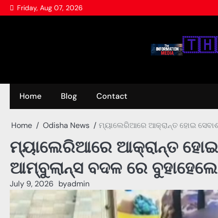
Skip
Friday, Aug 07, 2026
to
content
🇹‌🇭‌
Home
Blog
Contact
Home
Odisha News
ମ୍ୟାଲେରିଆରେ ଆକ୍ରାନ୍ତ ହୋଇ ସେବାଶ୍
ମ୍ୟାଲେରିଆରେ ଆକ୍ରାନ୍ତ ହୋଇ 
ଆମ୍ବୁଲାନ୍ସ ବଦଳ ରେ ବୁହାହେଲ
July 9, 2026
by
admin