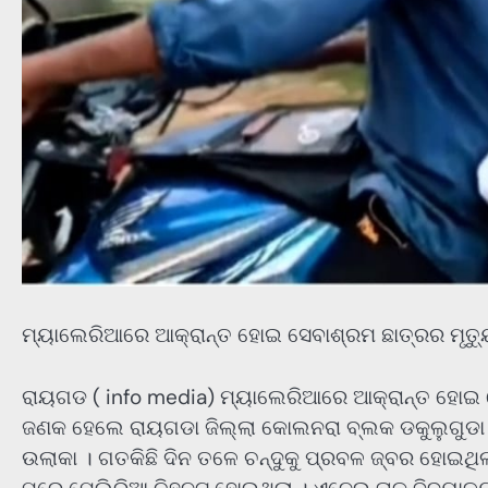
ମ୍ୟାଲେରିଆରେ ଆକ୍ରାନ୍ତ ହୋଇ ସେବାଶ୍ରମ ଛାତ୍ରର ମୃତ୍ୟ
ରାୟଗଡ ( info media) ମ୍ୟାଲେରିଆରେ ଆକ୍ରାନ୍ତ ହୋଇ ସେବ
ଜଣକ ହେଲେ ରାୟଗଡା ଜିଲ୍ଲା କୋଲନରା ବ୍ଲକ ଡକୁଲୁଗୁଡା ପ୍ର
ଉଲାକା । ଗତକିଛି ଦିନ ତଳେ ଚନ୍ଦୁକୁ ପ୍ରବଳ ଜ୍ବର ହୋଇଥି