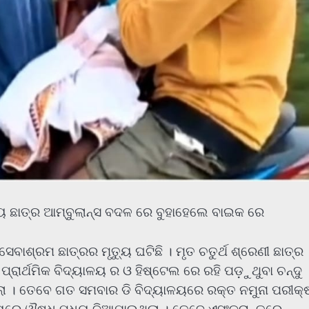
ୁ ଛାତ୍ର ଆମ୍ବୁଲାନ୍ସ ବଦଳ ରେ ବୁହାହେଲେ ବାଇକ ରେ
ାଶ୍ରମ ଛାତ୍ରର ମୃତ୍ୟୁ ଘଟିଛି । ମୃତ ଚତୁର୍ଥ ଶ୍ରେଣୀ ଛାତ୍ର
ାର୍ଥମିକ ବିଦ୍ୟାଳୟ ର ଓ ହିଷ୍ଟେଲ ରେ ରହି ପଡ଼ୁଥୁବା ଚନ୍ଦୁ
ଲା । ତେବେ ଗତ ସମବାର ଡି ବିଦ୍ୟାଳୟରେ ରକ୍ତ ନମୁନା ପରୀକ୍