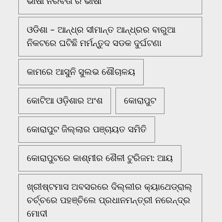
ଭାଷା ନିରବତା ର ଭାଷା
ଓଡିଶା - ଆନ୍ଧ୍ର ସୀମାନ୍ତ ଆନ୍ଧ୍ରର ବାରୁଆ
ନିକଟରେ ଘଟିଛି ମର୍ମନ୍ତୁଦ ସଡକ ଦୁର୍ଘଟଣା
କାମରେ ଆସୁନି ସୁଲଭ ଶୌଚାଳୟ
କୋଟିଆ ଓଡ଼ିଶାର ଅଂଶ
କୋରାପୁଟ
କୋରାପୁଟ ଜିଲ୍ଲାର ପଞ୍ଚାୟତ ସମିତି
କୋରାପୁଟରେ କାଶ୍ମୀର ଶୈଳୀ ଟୁରିଜମ: ଆୟ
ଖ୍ରୀଷ୍ଟମାସ ଅବସରରେ ଦିଲ୍ଲୀର କ୍ୟାଥେଡ୍ରାଲ୍
ଚର୍ଚ୍ଚରେ ପହଞ୍ଚିଲେ ପ୍ରଧାନମନ୍ତ୍ରୀ ନରେନ୍ଦ୍ର
ମୋଦୀ