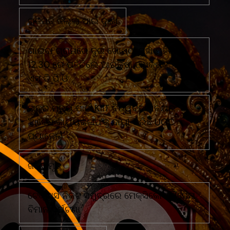
ଗଜପତି ଜିଲ୍ଲା ପାଇଁ ଦୁଃଖ
ଗାଇବା ଗ୍ରାମରେ ଦୁଇ ଗୋଷ୍ଠୀ ମୁହାଁ ମୁହିଁରାତି
12.30 ରେ ପହଁଚିଲେ ଆରକ୍ଷୀ ଅଧିକ୍ଷକ ଏବଂ
ଏସ ଡି ପି ଓ
ଛାତ୍ର ମୃତ୍ୟୁ ପାଇଁ KIIT ବିଶ୍ୱବିଦ୍ୟାଳୟର
'ଅବୈଧ କାର୍ଯ୍ୟକଳାପ'କୁ ଦାୟୀ କରିଛି UGC
ପ୍ୟାନେଲ
ଜଣେ ମୃତ
ଟେକ୍ସାସ ନିକଟ ସମୁଦ୍ରରେ ମେକ୍ସିକୋ ନୌସେନା
ବିମାନ ଦୁର୍ଘଟଣା