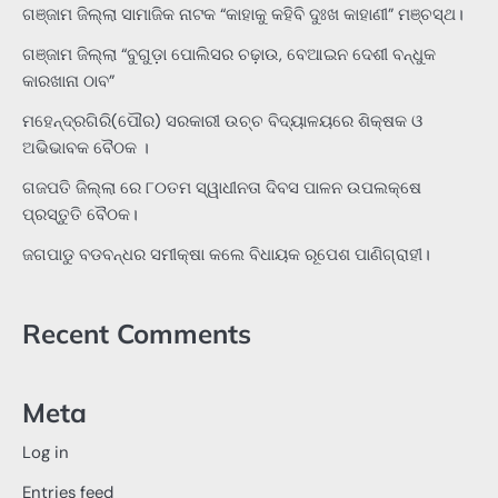
ଗଞ୍ଜାମ ଜିଲ୍ଲା ସାମାଜିକ ନାଟକ “କାହାକୁ କହିବି ଦୁଃଖ କାହାଣୀ” ମଞ୍ଚସ୍ଥ।
ଗଞ୍ଜାମ ଜିଲ୍ଲା “ବୁଗୁଡ଼ା ପୋଲିସର ଚଢ଼ାଉ, ବେଆଇନ ଦେଶୀ ବନ୍ଧୁକ
କାରଖାନା ଠାବ”
ମହେନ୍ଦ୍ରଗିରି(ପୌର) ସରକାରୀ ଉଚ୍ଚ ବିଦ୍ୟାଳୟରେ ଶିକ୍ଷକ ଓ
ଅଭିଭାବକ ବୈଠକ ।
ଗଜପତି ଜିଲ୍ଲା ରେ ୮୦ତମ ସ୍ୱାଧୀନତା ଦିବସ ପାଳନ ଉପଲକ୍ଷେ
ପ୍ରସ୍ତୁତି ବୈଠକ।
ଜଗପାଡୁ ବଡବନ୍ଧର ସମୀକ୍ଷା କଲେ ବିଧାୟକ ରୂପେଶ ପାଣିଗ୍ରାହୀ।
Recent Comments
Meta
Log in
Entries feed