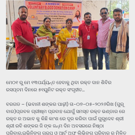
ମେ୦୧ ରୁ ମେ ୧୩ପର୍ଯ୍ୟନ୍ତ ହେବାକୁ ଥିବା ରକ୍ତ ଦାନ ଶିବିର
ରସପ୍ତମ ଦିନରେ ୫୧ୟୁନିଟ ରକ୍ତ ସଂଗୃହୀତ…
ବରଗଡ – (ଭବାନୀ ଶଙ୍କର ପାଢ଼ୀ) ତା-୦୭-୦୫-୨୦୨୬ରିଖ (ଗୁରୂ
ବାର)ପ୍ରବଳ ଗ୍ରୀଷ୍ମ ପ୍ରବାହ ଯୋଗୁଁ ସମସ୍ତ ରକ୍ତ ଭଣ୍ଡାର ରେ
ରକ୍ତ ର ଅଭାବ କୁ କିଛି କାଂଶ ରେ ଦୂର କରିବା ପାଇଁ ଗୁରୁଦେବ ଶ୍ରୀ
ଶ୍ରୀ ରବି ଶଙ୍କର ଜି ଙ୍କ ଜନ୍ମ ଦିନ ଅବସରରେ ନିଷ୍ଠା
ପରିବାର,ଇଭିନିଙ୍ଗ ଗ୍ରୁପ ଓ ଆର୍ଟ ଅଫ ଲିଭିଙ୍ଗ ପରିବାର ର ମିଳିତ