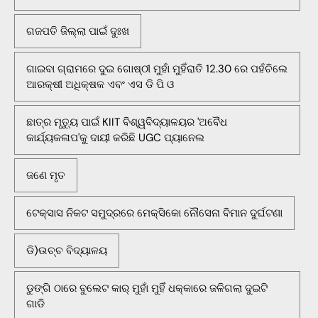
ଗଜପତି ଜିଲ୍ଲା ପାଇଁ ଦୁଃଖ
ଗାଇବା ଗ୍ରାମରେ ଦୁଇ ଗୋଷ୍ଠୀ ମୁହାଁ ମୁହିଁରାତି 12.30 ରେ ପହଁଚିଲେ
ଆରକ୍ଷୀ ଅଧିକ୍ଷକ ଏବଂ ଏସ ଡି ପି ଓ
ଛାତ୍ର ମୃତ୍ୟୁ ପାଇଁ KIIT ବିଶ୍ୱବିଦ୍ୟାଳୟର 'ଅବୈଧ
କାର୍ଯ୍ୟକଳାପ'କୁ ଦାୟୀ କରିଛି UGC ପ୍ୟାନେଲ
ଜଣେ ମୃତ
ଟେକ୍ସାସ ନିକଟ ସମୁଦ୍ରରେ ମେକ୍ସିକୋ ନୌସେନା ବିମାନ ଦୁର୍ଘଟଣା
ଡି)ଉଚ୍ଚ ବିଦ୍ୟାଳୟ
ଡୁଙ୍ଗି ଠାରେ ବୁଲେଟ କାର୍ ମୁହାଁ ମୁହିଁ ଧକ୍କାରେ ଜଳିଗଲା ଦୁଇଟି
ଗାଡି