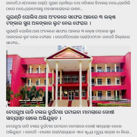
ଗଜପତି,୬.୫(ମନୋଜ ପାଢ଼ୀ): ପୁରାଣ ପ୍ରସିଦ୍ଧ ତଥା ଓଡିଶାର ହିମାଳୟ ମହେନ୍ଦ୍ରଗିରି
ଠାରେ ମହେନ୍ଦ୍ରମେଳାକୁ ମହାସମାରୋହରେ ପାଳନ…
ଗୁରାଣ୍ଡି ପୋଲିସ ଥାନା ଅଂଚଳରେ ସଫେଇ ଆଳରେ ୩ ଲକ୍ଷ
ଟଙ୍କାର ସୁନା ଅଳଙ୍କାର ଲୁଟ ନେଇ ଫେରାର ।
ଗୁରାଣ୍ଡି ପୋଲିସ ଥାନା ଅଂଚଳରେ ସଫେଇ ଆଳରେ ୩ ଲକ୍ଷ ଟଙ୍କାର ସୁନା
ଅଳଙ୍କାର ଲୁଟ ନେଇ ଫେରାର । ଗଜପତି(ମନୋଜ ପାଢୀ)୦୯/୦୭: ଗଜପତି ଜିଲ୍ଲାରେ
ସଫେଇ…
ବେପରୁଆ ଗାଡି ଚଳାଇ ଦୁର୍ଘଟଣା ଘଟାଇବା ମାମଲାରେ ଦୋଷୀ
ସାବ୍ୟସ୍ତ ହେଲେ ଅଭିଯୁକ୍ତ ।
ବେପରୁଆ ଗାଡି ଚଳାଇ ଦୁର୍ଘଟଣା ଘଟାଇବା ମାମଲାରେ ଦୋଷୀ ସାବ୍ୟସ୍ତ ହେଲେ
ଅଭିଯୁକ୍ତ । ଗଜପତି -ମନୋଜ ପାଢୀ/ରାଜ୍ୟରେ ଏବେ ଶୂନ୍ୟ ମୃତ୍ୟୁ ସପ୍ତାହ ବା ଜିରୋ…