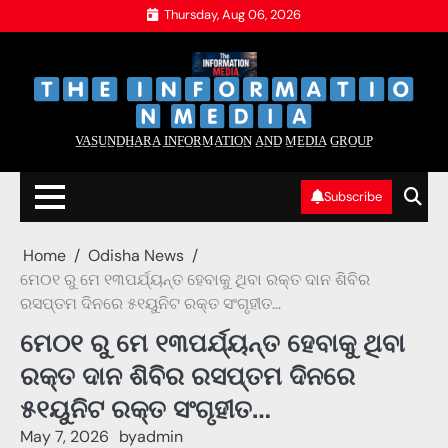
Skip
Thursday, Aug 06, 2026
to
content
‌
‌
V̲A̲S̲U̲N̲D̲H̲A̲R̲A̲ I̲N̲F̲O̲R̲M̲A̲T̲I̲O̲N̲ A̲N̲D̲ M̲E̲D̲I̲A̲ G̲R̲O̲U̲P̲
Subscribe
Home
Odisha News
ମେ୦୧ ରୁ ମେ ୧୩ପର୍ଯ୍ୟନ୍ତ ହେବାକୁ ଥିବା ରକ୍ତ ଦାନ ଶିବିର
ରସପ୍ତମ ଦିନରେ ୫୧ୟୁନିଟ ରକ୍ତ ସଂଗୃହୀତ…
ମେ୦୧ ରୁ ମେ ୧୩ପର୍ଯ୍ୟନ୍ତ ହେବାକୁ ଥିବା
ରକ୍ତ ଦାନ ଶିବିର ରସପ୍ତମ ଦିନରେ
୫୧ୟୁନିଟ ରକ୍ତ ସଂଗୃହୀତ…
May 7, 2026
by
admin