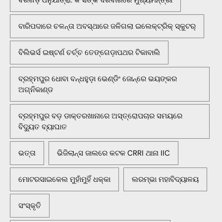
ବରଗଡ଼ ଧନୁଯାତ୍ରା: କଂସଙ୍କ ଦରବାରରେ ମୁଖ୍ୟମନ୍ତ୍ରୀ
ବାରିପଦାରେ ଚଳନ୍ତା ଅବସ୍ଥାରେ ଜଳିଗଲା ଇଲେକ୍ଟ୍ରିକ୍ ସ୍କୁଟର୍
ବିଲିଭର୍ସ ଇଷ୍ଟର୍ଣ ଚର୍ଚ୍ଚ ତେଙ୍ଗେଡ଼ାପଥର ଟିକାବାଲି
ବ୍ରହ୍ମପୁର ଧୋବା ବନ୍ଧହୁଡ଼ା ଭେଣ୍ଡିଂ ଜୋନ୍‌ରେ ଭୟଙ୍କର
ଅଗ୍ନିକାଣ୍ଡ
ବ୍ରହ୍ମପୁର ବଡ଼ ଡାକ୍ତରଖାନାରେ ଅସ୍ତ୍ରୋପଚାର ସମୟରେ
ବିଦ୍ୟୁତ ବ୍ୟାଘାତ
ଭତ୍ତା
ଭିଜିଲାନ୍ସ ଜାଲରେ କଟକ CRRI ଥାନା IIC
ମୋଟରସାଇକେଲ ମୁହାଁମୁହିଁ ଧକ୍କା
ଲରମ୍ଭା ମହାବିଦ୍ୟାଳୟ
ସଂସ୍କୃତି