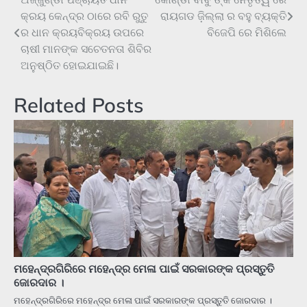
Post
କ୍ରୟ କେନ୍ଦ୍ର ଠାରେ ରବି ରୁତୁ
ରାୟଗଡ ଜ଼ିଲ୍ଲା ର ବହୁ ବ୍ୟକ୍ତି
navigation
ର ଧାନ କ୍ରୟବିକ୍ରୟ ଉପରେ
ବିଜେପି ରେ ମିଶିଲେ
ଚାଷୀ ମାନଙ୍କ ସଚେତନତା ଶିବିର
ଅନୁଷ୍ଠିତ ହୋଇଯାଇଛି।
Related Posts
ମହେନ୍ଦ୍ରଗିରିରେ ମହେନ୍ଦ୍ର ମେଳା ପାଇଁ ସରକାରଙ୍କ ପ୍ରସ୍ତୁତି
ଜୋରଦାର ।
ମହେନ୍ଦ୍ରଗିରିରେ ମହେନ୍ଦ୍ର ମେଳା ପାଇଁ ସରକାରଙ୍କ ପ୍ରସ୍ତୁତି ଜୋରଦାର ।