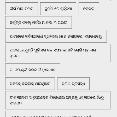
ଦୀର୍ଘ ମାସ ବିତିଲା
ଦୁର୍ଗମ ରେ ଦୁର୍ଦ୍ଦଶା
ନକ୍ସଲ
ନିର୍ଗୁଣ୍ଡି ଡବଲ୍ ମର୍ଡର ମାମଲା: ୩ ଗିରଫ
ପାଟନାରେ ସର୍ବସାଧାରଣ ସ୍ଥାନରେ ଛେପ ପକାଇଲେ ‘ନଗରଶତ୍ରୁ’
ପାରଳାଖେମୁଣ୍ଡି ପୁଲିସର ବଡ଼ ସଫଳତା: ୪ଟି ଚୋରି ମାମଲାର
ଖୁଲାସା
ପି. ଏମ୍.ଶ୍ରୀ ସରକାରୀ (ଏସ.ଏସ
ପିକନିକ୍‌ କରିବାକୁ ଯାଇଥିଲେ
ପୁରାଣ ପ୍ରସିଦ୍ଧ
ବଂଗଲାଦେଶୀ ଅନୁପ୍ରବେଶ ବିରୋଧରେ ରାସ୍ତାକୁ ଓହ୍ଲାଇଲେ ହିନ୍ଦୁ
ସଂଗଠନ