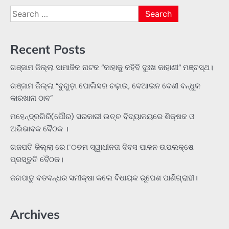
Search
for:
Recent Posts
ଗଞ୍ଜାମ ଜିଲ୍ଲା ସାମାଜିକ ନାଟକ “କାହାକୁ କହିବି ଦୁଃଖ କାହାଣୀ” ମଞ୍ଚସ୍ଥ।
ଗଞ୍ଜାମ ଜିଲ୍ଲା “ବୁଗୁଡ଼ା ପୋଲିସର ଚଢ଼ାଉ, ବେଆଇନ ଦେଶୀ ବନ୍ଧୁକ
କାରଖାନା ଠାବ”
ମହେନ୍ଦ୍ରଗିରି(ପୌର) ସରକାରୀ ଉଚ୍ଚ ବିଦ୍ୟାଳୟରେ ଶିକ୍ଷକ ଓ
ଅଭିଭାବକ ବୈଠକ ।
ଗଜପତି ଜିଲ୍ଲା ରେ ୮୦ତମ ସ୍ୱାଧୀନତା ଦିବସ ପାଳନ ଉପଲକ୍ଷେ
ପ୍ରସ୍ତୁତି ବୈଠକ।
ଜଗପାଡୁ ବଡବନ୍ଧର ସମୀକ୍ଷା କଲେ ବିଧାୟକ ରୂପେଶ ପାଣିଗ୍ରାହୀ।
Archives