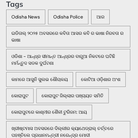
Tags
Odisha News
Odisha Police
ଆର
ଇଡିତାଲ୍ ୨୦୨୫ ଅବସରରେ କବିତା ଆସର କବି ର ଭାଷା ନିରବତା ର
ଭାଷା
ଓଡିଶା - ଆନ୍ଧ୍ର ସୀମାନ୍ତ ଆନ୍ଧ୍ରର ବାରୁଆ ନିକଟରେ ଘଟିଛି
ମର୍ମନ୍ତୁଦ ସଡକ ଦୁର୍ଘଟଣା
କାମରେ ଆସୁନି ସୁଲଭ ଶୌଚାଳୟ
କୋଟିଆ ଓଡ଼ିଶାର ଅଂଶ
କୋରାପୁଟ
କୋରାପୁଟ ଜିଲ୍ଲାର ପଞ୍ଚାୟତ ସମିତି
କୋରାପୁଟରେ କାଶ୍ମୀର ଶୈଳୀ ଟୁରିଜମ: ଆୟ
ଖ୍ରୀଷ୍ଟମାସ ଅବସରରେ ଦିଲ୍ଲୀର କ୍ୟାଥେଡ୍ରାଲ୍ ଚର୍ଚ୍ଚରେ
ପହଞ୍ଚିଲେ ପ୍ରଧାନମନ୍ତ୍ରୀ ନରେନ୍ଦ୍ର ମୋଦୀ