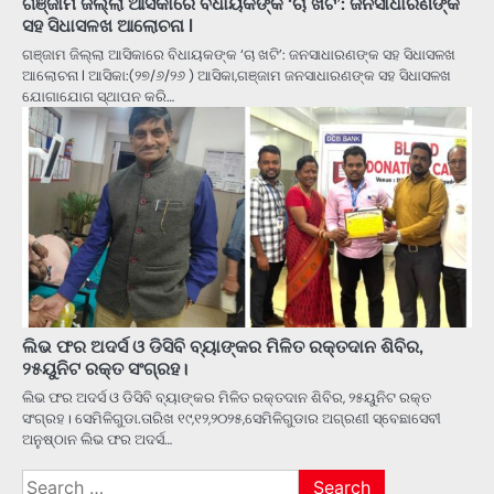
ଗଞ୍ଜାମ ଜିଲ୍ଲା ଆସିକାରେ ବିଧାୟକଙ୍କ ‘ଚା ଖଟି’: ଜନସାଧାରଣଙ୍କ
ସହ ସିଧାସଳଖ ଆଲୋଚନା l
ଗଞ୍ଜାମ ଜିଲ୍ଲା ଆସିକାରେ ବିଧାୟକଙ୍କ ‘ଚା ଖଟି’: ଜନସାଧାରଣଙ୍କ ସହ ସିଧାସଳଖ
ଆଲୋଚନା l ଆସିକା:(୨୭/୬/୨୬ ) ଆସିକା,ଗଞ୍ଜାମ ଜନସାଧାରଣଙ୍କ ସହ ସିଧାସଳଖ
ଯୋଗାଯୋଗ ସ୍ଥାପନ କରି…
ଲିଭ ଫର ଅଦର୍ସ ଓ ଡିସିବି ବ୍ୟାଙ୍କର ମିଳିତ ରକ୍ତଦାନ ଶିବିର,
୨୫ୟୁନିଟ ରକ୍ତ ସଂଗ୍ରହ।
ଲିଭ ଫର ଅଦର୍ସ ଓ ଡିସିବି ବ୍ୟାଙ୍କର ମିଳିତ ରକ୍ତଦାନ ଶିବିର, ୨୫ୟୁନିଟ ରକ୍ତ
ସଂଗ୍ରହ। ସେମିଳିଗୁଡା.ତାରିଖ ୧୯,୧୨,୨୦୨୫,ସେମିଳିଗୁଡାର ଅଗ୍ରଣୀ ସ୍ବେଛାସେବୀ
ଅନୁଷ୍ଠାନ ଲିଭ ଫର ଅଦର୍ସ…
Search