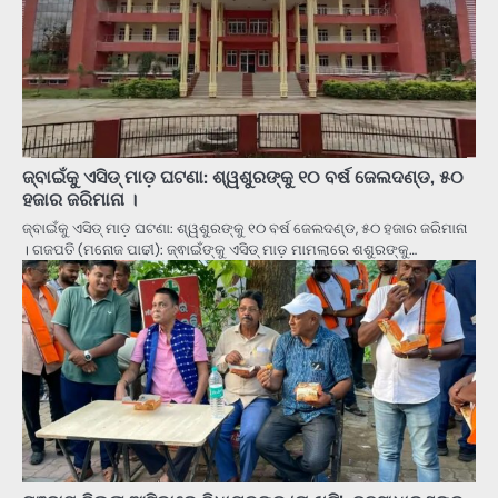
ଜ୍ବାଇଁକୁ ଏସିଡ୍ ମାଡ଼ ଘଟଣା: ଶ୍ୱଶୁରଙ୍କୁ ୧୦ ବର୍ଷ ଜେଲଦଣ୍ଡ, ୫୦
ହଜାର ଜରିମାନା ।
ଜ୍ବାଇଁକୁ ଏସିଡ୍ ମାଡ଼ ଘଟଣା: ଶ୍ୱଶୁରଙ୍କୁ ୧୦ ବର୍ଷ ଜେଲଦଣ୍ଡ, ୫୦ ହଜାର ଜରିମାନା
। ଗଜପତି (ମନୋଜ ପାଢୀ): ଜ୍ଵାଇଁଙ୍କୁ ଏସିଡ୍ ମାଡ଼ ମାମଲାରେ ଶଶୁରଙ୍କୁ…