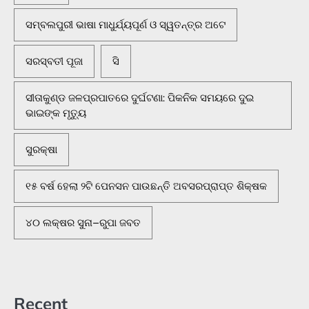
ସମ୍ବଲପୁରୀ ଭାଷା ମାଧୁର୍ଯ୍ୟପୂର୍ଣ ଓ ସ୍ୱତନ୍ତ୍ର ଅଟେ
ସରସ୍ବତୀ ପୂଜା
ସି
ସୀତାକୁଣ୍ଡ ଜଳପ୍ରପାତରେ ଦୁର୍ଘଟଣା: ପିକନିକ ସମୟରେ ଦୁଇ
ଭାଇଙ୍କ ମୃତ୍ୟୁ
ସୁରକ୍ଷା
୧୫ ବର୍ଷ ହେଲା ୨ଟି ପେନସନ ପାଉଛନ୍ତି ଅବସରପ୍ରାପ୍ତ ଶିକ୍ଷକ
୪୦ ଲକ୍ଷର ସୁନା–ରୁପା ଜବତ
Recent