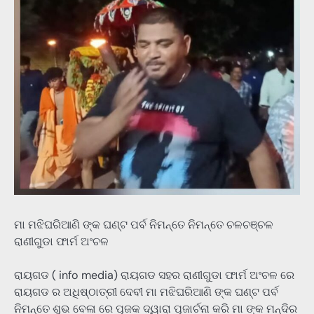
ମା ମଝିଘରିଆଣି ଙ୍କ ଘଣ୍ଟ ପର୍ବ ନିମନ୍ତେ ନିମନ୍ତେ ଚଳଚଞ୍ଚଳ
ରାଣୀଗୁଡା ଫାର୍ମ ଅଂଚଳ
ରାୟଗଡ ( info media) ରାୟଗଡ ସହର ରାଣୀଗୁଡା ଫାର୍ମ ଅଂଚଳ ରେ
ରାୟଗଡ ର ଅଧିଷ୍ଠାତ୍ରୀ ଦେବୀ ମା ମଝିଘରିଆଣି ଙ୍କ ଘଣ୍ଟ ପର୍ବ
ନିମନ୍ତେ ଶୁଭ ବେଳା ରେ ପୂଜକ ଦ୍ୱାରା ପୂଜାର୍ଚନା କରି ମା ଙ୍କ ମନ୍ଦିର