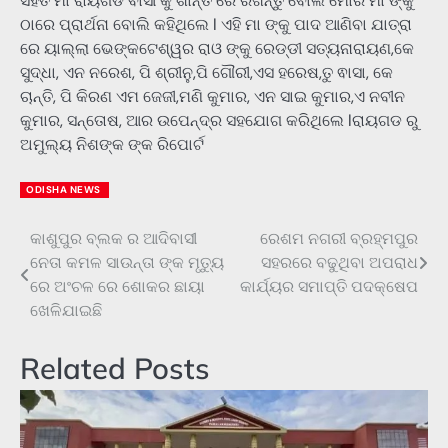
ସହିତ ମା ରାୟଗଡ ବାସୀ କୁ ଶାନ୍ତି ରେ ରଖନ୍ତୁ ବୋଲି ମୋର ମା ଙ୍କୁ
ଠାରେ ପ୍ରାର୍ଥନା ବୋଲି କହିଥିଲେ l ଏହି ମା ଙ୍କୁ ପାଦ ଆଣିବା ଯାତ୍ରା
ରେ ୟାଲ୍ଲା ଭେଙ୍କଟେଶ୍ୱର ରାଓ ଙ୍କୁ ରେଡ୍ଡୀ ସତ୍ୟନାରାୟଣ,କେ
ସୁଦ୍ଧା, ଏନ ନରେଶ, ପି ଶ୍ରୀନୁ,ପି ଗୌରୀ,ଏସ ହରେଷ,ତୁ ଵାସା, କେ
ଚାନ୍ତି, ପି କିରଣ ଏମ ଜେଜୀ,ମଣି କୁମାର, ଏନ ସାଇ କୁମାର,ଏ ନବୀନ
କୁମାର, ସନ୍ତୋଷ, ଆର ଉପେନ୍ଦ୍ର ସହଯୋଗ କରିଥିଲେ lରାୟଗଡ ରୁ
ଅମୁଲ୍ୟ ନିଶଙ୍କ ଙ୍କ ରିପୋର୍ଟ
ODISHA NEWS
କାଶୁପୁର ବ୍ଲକ ର ଆଦିବାସୀ
ରେଶମ ନଗରୀ ବ୍ରହ୍ମପୁର
Post
ନେତା କମଳ ସାଉନ୍ତା ଙ୍କ ମୃତ୍ୟୁ
ସହରରେ ବଢୁଥିବା ଅପରାଧ
navigation
ରେ ଅଂଚଳ ରେ ଶୋକର ଛାୟା
କାର୍ଯ୍ୟର ସମାପ୍ତି ପଦକ୍ଷେପ
ଖେଳିଯାଇଛି
Related Posts