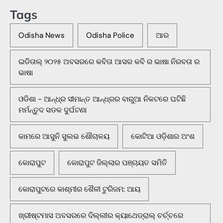
Tags
Odisha News
Odisha Police
ଆର
ଇଡିତାଲ୍ ୨୦୨୫ ଅବସରରେ କବିତା ଆସର କବି ର ଭାଷା ନିରବତା ର
ଭାଷା
ଓଡିଶା - ଆନ୍ଧ୍ର ସୀମାନ୍ତ ଆନ୍ଧ୍ରର ବାରୁଆ ନିକଟରେ ଘଟିଛି
ମର୍ମନ୍ତୁଦ ସଡକ ଦୁର୍ଘଟଣା
କାମରେ ଆସୁନି ସୁଲଭ ଶୌଚାଳୟ
କୋଟିଆ ଓଡ଼ିଶାର ଅଂଶ
କୋରାପୁଟ
କୋରାପୁଟ ଜିଲ୍ଲାର ପଞ୍ଚାୟତ ସମିତି
କୋରାପୁଟରେ କାଶ୍ମୀର ଶୈଳୀ ଟୁରିଜମ: ଆୟ
ଖ୍ରୀଷ୍ଟମାସ ଅବସରରେ ଦିଲ୍ଲୀର କ୍ୟାଥେଡ୍ରାଲ୍ ଚର୍ଚ୍ଚରେ