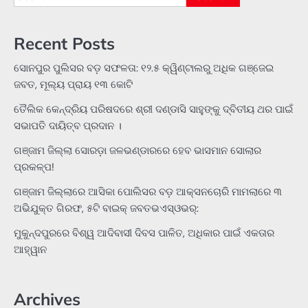
for:
Recent Posts
ସୋନପୁର ପୁଲିସର ବଡ଼ ସଫଳତା: ୧୨.୫ କ୍ୱିଣ୍ଟାଲରୁ ଅଧିକ ଗଞ୍ଜେଇ
ଜବତ, ମୂଲ୍ୟ ପ୍ରାୟ ୧୩ କୋଟି
ତୈଲିକ କେନ୍ଦ୍ରିୟ ପରିଷଦରେ ଶ୍ରୀ ଦଣ୍ଡାସି ସାହୁଙ୍କୁ ଦ୍ବିତୀୟ ଥର ପାଇଁ
ସଭାପତି ଦାୟିତ୍ବ ପ୍ରଦାନ ।
ଗଞ୍ଜାମ ଜିଲ୍ଲା ସୋରଡ଼ା ଜଳଭଣ୍ଡାରରେ ହେବ ଭାସମାନ ସୋଲାର
ପ୍ରକଳ୍ପ!
ଗଞ୍ଜାମ ଜିଲ୍ଲାରେ ଆସିକା ପୋଲିସର ବଡ଼ ଆକ୍ସନଚୋରି ମାମଲାରେ ୩
ଅଭିଯୁକ୍ତ ଗିରଫ, ୫ଟି ବାଇକ୍ ଜବତଭଏସ୍‌ଓଭର୍:
ମୁକୁନ୍ଦପୁରରେ ବିଶ୍ୱ ଆଦିବାସୀ ଦିବସ ପାଳିତ, ଅଧିକାର ପାଇଁ ଏକତାର
ଆହ୍ୱାନ
Archives