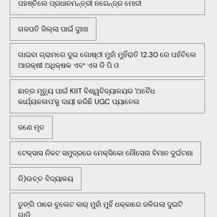
ପହଞ୍ଚିଲେ ପ୍ରଧାନମନ୍ତ୍ରୀ ନରେନ୍ଦ୍ର ମୋଦୀ
ଗଜପତି ଜିଲ୍ଲା ପାଇଁ ଦୁଃଖ
ଗାଇବା ଗ୍ରାମରେ ଦୁଇ ଗୋଷ୍ଠୀ ମୁହାଁ ମୁହିଁରାତି 12.30 ରେ ପହଁଚିଲେ
ଆରକ୍ଷୀ ଅଧିକ୍ଷକ ଏବଂ ଏସ ଡି ପି ଓ
ଛାତ୍ର ମୃତ୍ୟୁ ପାଇଁ KIIT ବିଶ୍ୱବିଦ୍ୟାଳୟର 'ଅବୈଧ
କାର୍ଯ୍ୟକଳାପ'କୁ ଦାୟୀ କରିଛି UGC ପ୍ୟାନେଲ
ଜଣେ ମୃତ
ଟେକ୍ସାସ ନିକଟ ସମୁଦ୍ରରେ ମେକ୍ସିକୋ ନୌସେନା ବିମାନ ଦୁର୍ଘଟଣା
ଡି)ଉଚ୍ଚ ବିଦ୍ୟାଳୟ
ଡୁଙ୍ଗି ଠାରେ ବୁଲେଟ କାର୍ ମୁହାଁ ମୁହିଁ ଧକ୍କାରେ ଜଳିଗଲା ଦୁଇଟି
ଗାଡି