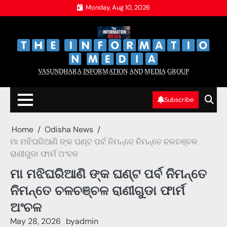
Skip
Monday, Aug 10, 2026
to
content
‌
‌
V̲A̲S̲U̲N̲D̲H̲A̲R̲A̲ I̲N̲F̲O̲R̲M̲A̲T̲I̲O̲N̲ A̲N̲D̲ M̲E̲D̲I̲A̲ G̲R̲O̲U̲P̲
Subscribe
Home
Odisha News
ମା ମଝିଘରିଆଣି ଙ୍କ ଘଣ୍ଟ ପର୍ବ ନିମନ୍ତେ ନିମନ୍ତେ ଚଳଚଞ୍ଚଳ
ରାଣୀଗୁଡା ଫାର୍ମ ଅଂଚଳ
ମା ମଝିଘରିଆଣି ଙ୍କ ଘଣ୍ଟ ପର୍ବ ନିମନ୍ତେ
ନିମନ୍ତେ ଚଳଚଞ୍ଚଳ ରାଣୀଗୁଡା ଫାର୍ମ
ଅଂଚଳ
May 28, 2026
by
admin