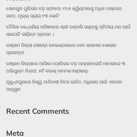
ସୋନପୁର ପୁଲିସର ବଡ଼ ସଫଳତା: ୧୨.୫ କ୍ୱିଣ୍ଟାଲରୁ ଅଧିକ ଗଞ୍ଜେଇ
ଜବତ, ମୂଲ୍ୟ ପ୍ରାୟ ୧୩ କୋଟି
ତୈଲିକ କେନ୍ଦ୍ରିୟ ପରିଷଦରେ ଶ୍ରୀ ଦଣ୍ଡାସି ସାହୁଙ୍କୁ ଦ୍ବିତୀୟ ଥର ପାଇଁ
ସଭାପତି ଦାୟିତ୍ବ ପ୍ରଦାନ ।
ଗଞ୍ଜାମ ଜିଲ୍ଲା ସୋରଡ଼ା ଜଳଭଣ୍ଡାରରେ ହେବ ଭାସମାନ ସୋଲାର
ପ୍ରକଳ୍ପ!
ଗଞ୍ଜାମ ଜିଲ୍ଲାରେ ଆସିକା ପୋଲିସର ବଡ଼ ଆକ୍ସନଚୋରି ମାମଲାରେ ୩
ଅଭିଯୁକ୍ତ ଗିରଫ, ୫ଟି ବାଇକ୍ ଜବତଭଏସ୍‌ଓଭର୍:
ମୁକୁନ୍ଦପୁରରେ ବିଶ୍ୱ ଆଦିବାସୀ ଦିବସ ପାଳିତ, ଅଧିକାର ପାଇଁ ଏକତାର
ଆହ୍ୱାନ
Recent Comments
Meta