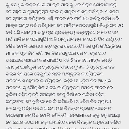
କୁ ଶତାଧିକ ଭକ୍ତ ଯାଇ ମା ଙ୍କ ପାଦ କୁ ଏକ ବିରାଟ ଶୋଭାଯାତ୍ରା
ରେ ସହର ର ମୁଖ୍ୟରାସ୍ତା ଦେଇ ରାଣୀଗୁଡା ଘଣ୍ଟ ପର୍ବ ପୂଜା ମଣ୍ଡପ
ରେ ସ୍ଥାପନା କରିଥିଲେ lଏହି ଅଂଚଳ ରେ ଦୀର୍ଘ 50 ବର୍ଷରୁ ଉର୍ଦ୍ଧ ଧରି
ମାଙ୍କ ଘଣ୍ଟ ପର୍ବ ଅତିଧୁଧାମ ରେ ପାଳିତ ହୋଇଆସୁଛି l କିନ୍ତୁ ଗତ 20
ବର୍ଷ ଧରି କୋଣ୍ଡା ବାବୁ ଙ୍କ ପ୍ରତକ୍ଷ୍ୟ ତତ୍ତ୍ୱବଧାନ ରେ ଘଣ୍ଟ
ପର୍ବ ପାଳିତ ହୋଇଆସୁଛି l ଆଜି ଠାରୁ ଆରମ୍ଭ ହୋଇ 5 ଦିନ ପର୍ଯ୍ୟନ୍ତ
ଚଳିବ ବୋଲି କୋଣ୍ଡା ବାବୁ ସୂଚନା ଦେଇଛନ୍ତି l ସେ ପୁଣି କହିଛନ୍ତି ଜେ
ମା ଙ୍କ ପୂଜାର୍ଚନା କରି ଏକ ବିରାଟପଟୁଆର ରେ ମା ଙ୍କ ପାଦ
ଅଣାଯାଇ ସ୍ଥାପନ କରାଯାଇଛି ଓ ଏହି 5 ଦିନ ରେ ମାଙ୍କ ହାଣ୍ଡି
ସମଗ୍ର ରାଣୀଗୁଡା ର ପ୍ରତ୍ୟକ ସାହିରେ ବୁଲିବ ଓ ପ୍ରତ୍ୟକ ଦିନ
ରାତ୍ରି ସମୟରେ ବେଜୁ ନାଚ ସହିତ ସାଂସ୍କୃତିକ କାର୍ଯ୍ୟକ୍ରମ
ପରିବେଷଣ ହେବାର କାର୍ଯ୍ୟକ୍ରମ ରହିଛି l ଅନ୍ତିମ ଦିନ ଆନ୍ଧ୍ର
ପ୍ରଦେଶ ରୁ ପୌରାଣିକ ନାଟକ କାର୍ଯ୍ୟକ୍ରମ ସମସ୍ତ ଅଂଚଳ ରେ
ବୁଲିବା ସହିତ ରାତ୍ରି ସମୟରେ ବେଜୁ ନିଆଁ ରେ ଚାଲିବା ସହିତ
କଣ୍ଟାଦଳୀ ଟେ ଝୁଲିବେ ବୋଲି କହିଛନ୍ତି l ଅନ୍ତିମ ଦିନ ପ୍ରାୟ 5
ହଜାର ରୁ ଉର୍ଦ୍ଧ ଜନସାଧାରଣ ଙ୍କ ନିମନ୍ତେ ପ୍ରସାଦ ସେବନ ର
ବ୍ୟବସ୍ଥା କରାଯିବ ବୋଲି କହିଛନ୍ତି l ଜନସାଧାରଣ ଙ୍କୁ ବହୁ ସଂଖ୍ୟା
ରେ ଯୋଗ ଦେଇ ମା ଙ୍କୁ ଆଶୀର୍ବାଦ ନେବା ନିମନ୍ତେ ଅନୁରୋଧ କରିବା