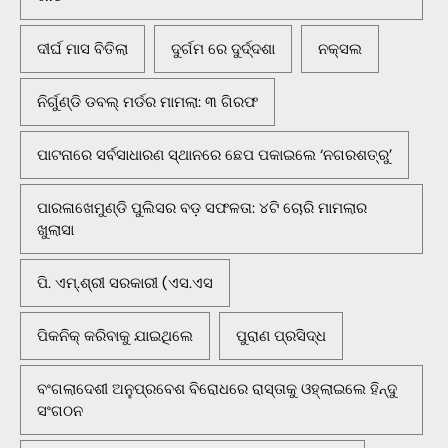
ଦୀର୍ଘ ମାସ ବିତିଲା
ଦୁର୍ଗମ ରେ ଦୁର୍ଦ୍ଦଶା
ନକ୍ସଲ
ନିର୍ଗୁଣ୍ଡି ଡବଲ୍ ମର୍ଡର ମାମଲା: ୩ ଗିରଫ
ପାଟନାରେ ସର୍ବସାଧାରଣ ସ୍ଥାନରେ ଛେପ ପକାଇଲେ ‘ନଗରଶତ୍ରୁ’
ପାରଳାଖେମୁଣ୍ଡି ପୁଲିସର ବଡ଼ ସଫଳତା: ୪ଟି ଚୋରି ମାମଲାର
ଖୁଲାସା
ପି. ଏମ୍.ଶ୍ରୀ ସରକାରୀ (ଏସ.ଏସ
ପିକନିକ୍‌ କରିବାକୁ ଯାଇଥିଲେ
ପୁରାଣ ପ୍ରସିଦ୍ଧ
ବଂଗଲାଦେଶୀ ଅନୁପ୍ରବେଶ ବିରୋଧରେ ରାସ୍ତାକୁ ଓହ୍ଲାଇଲେ ହିନ୍ଦୁ
ସଂଗଠନ