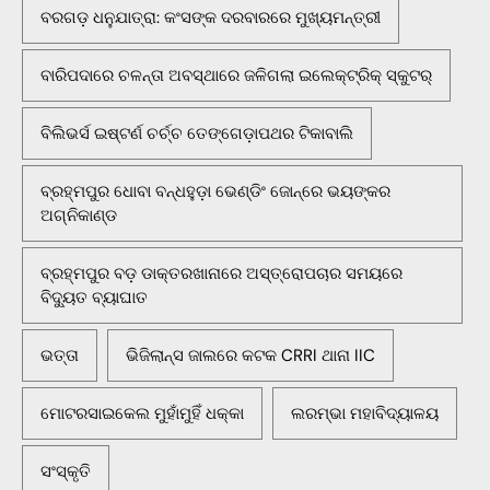
ବରଗଡ଼ ଧନୁଯାତ୍ରା: କଂସଙ୍କ ଦରବାରରେ ମୁଖ୍ୟମନ୍ତ୍ରୀ
ବାରିପଦାରେ ଚଳନ୍ତା ଅବସ୍ଥାରେ ଜଳିଗଲା ଇଲେକ୍ଟ୍ରିକ୍ ସ୍କୁଟର୍
ବିଲିଭର୍ସ ଇଷ୍ଟର୍ଣ ଚର୍ଚ୍ଚ ତେଙ୍ଗେଡ଼ାପଥର ଟିକାବାଲି
ବ୍ରହ୍ମପୁର ଧୋବା ବନ୍ଧହୁଡ଼ା ଭେଣ୍ଡିଂ ଜୋନ୍‌ରେ ଭୟଙ୍କର
ଅଗ୍ନିକାଣ୍ଡ
ବ୍ରହ୍ମପୁର ବଡ଼ ଡାକ୍ତରଖାନାରେ ଅସ୍ତ୍ରୋପଚାର ସମୟରେ
ବିଦ୍ୟୁତ ବ୍ୟାଘାତ
ଭତ୍ତା
ଭିଜିଲାନ୍ସ ଜାଲରେ କଟକ CRRI ଥାନା IIC
ମୋଟରସାଇକେଲ ମୁହାଁମୁହିଁ ଧକ୍କା
ଲରମ୍ଭା ମହାବିଦ୍ୟାଳୟ
ସଂସ୍କୃତି