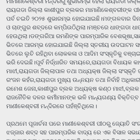
ମାମାଣିକେଶ୍ବରୀ ମନ୍ଦିରରୁ ଶୁଭାରମ୍ଭ ହେଲା ରାୟଗଡା ଜିଲ୍
ରାୟଗଡା ଜିଲ୍ଲା କାଶୀପୁର ବ୍ଲକର ମାମାଣିକେଶ୍ବରୀଙ୍କ ପୀଠ
ପର୍ବ ଚଇତି ୨୦୨୫ ଶୁଭାରମ୍ଭ ହୋଇଯାଇଛି।ମଙ୍ଗଳବାର ଦ
ଓ ଚାଙ୍ଗୁର ଶବ୍ଦରେ କମ୍ପିଉଠିଥିଲା।ମଞ୍ଚରେ ଧାଙ୍ଗଡା ଧା
ହେଉଥିଲା।ଡଙ୍ଗରିଆ ରମଣିଙ୍କ ପାରମ୍ପାରିକ ବେଶଭୂଷା,ସ
ଭିତରେ ଆରମ୍ଭ ହୋଇଯାଇଛି ଜିଲ୍ଲା ସ୍ତରୀୟ ଉଦଘାଟନ ସମ
ଭିତରେ ଲୁଚି ରହିଥିବା ଲୋକକଳା ଓ ଆଦିମ ସଂସ୍କୃତିକୁ ବଞ୍
ଭରି ଦେଇଛି।ପୂର୍ବ ନିର୍ଦ୍ଧାରିତ ସମୟରେ,ରାୟଗଡା ବିଧାୟକ କ
ମାଝୀ,ରାୟଗଡା ଜିଲ୍ଲାପାଳ ତଥା ଅଧ୍ୟକ୍ଷ ଜିଲ୍ଲା ସଂସ୍କୃତ
ରଂଜନ କହଁର,ରାୟଗଡା ମୁଖ୍ୟ ଉନ୍ନୟନ ତଥା ନିର୍ବାହି ଅଧିକା
ରମେଶ ଜେନା,କାଶୀପୁର ବ୍ଲକ ଅଧ୍ୟକ୍ଷ କଣ୍ଠ ମାଝୀ,ବ୍ଲକ ଉ
ରାଜନୈତିକ ଦଳର କର୍ମୀମାନଙ୍କ ଭଳି ମାନ୍ୟଗଣ୍ୟ ବିକ୍ତିତ୍ବ 
ମାଣୀକେଶ୍ବରୀ ମନ୍ଦିରରେ ପହଁଞ୍ଚିଥିଲେ।
ପ୍ରଥମେ ପୂଜାର୍ଚନା ପରେ ମାଣୀକେଶ୍ବରୀ ପୀଠରୁ ଜ୍ୟୋତି 
ଝଜ୍ଜାର ଶବ୍ଦ ସହ ପାରମ୍ପରିକ ବାଦ୍ୟ ରେ ଏକ ବିସାଳ ସ