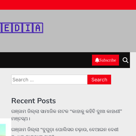
‌🇪‌🇩‌🇮‌🇦‌
Subscribe
Search
for:
Recent Posts
ଗଞ୍ଜାମ ଜିଲ୍ଲା ସାମାଜିକ ନାଟକ “କାହାକୁ କହିବି ଦୁଃଖ କାହାଣୀ”
ମଞ୍ଚସ୍ଥ।
ଗଞ୍ଜାମ ଜିଲ୍ଲା “ବୁଗୁଡ଼ା ପୋଲିସର ଚଢ଼ାଉ, ବେଆଇନ ଦେଶୀ