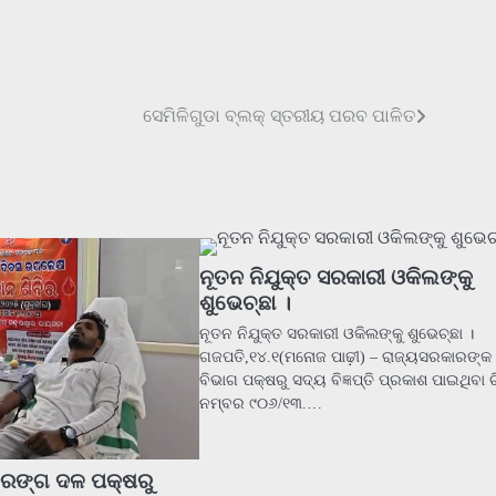
ସେମିଳିଗୁଡା ବ୍ଲକ୍ ସ୍ତରୀୟ ପରବ ପାଳିତ
ନୂତନ ନିଯୁକ୍ତ ସରକାରୀ ଓକିଲଙ୍କୁ
ଶୁଭେଚ୍ଛା ।
ନୂତନ ନିଯୁକ୍ତ ସରକାରୀ ଓକିଲଙ୍କୁ ଶୁଭେଚ୍ଛା ।
ଗଜପତି,୧୪.୧(ମନୋଜ ପାଢ଼ୀ) – ରାଜ୍ୟସରକାରଙ
ବିଭାଗ ପକ୍ଷରୁ ସଦ୍ୟ ବିଜ୍ଞପ୍ତି ପ୍ରକାଶ ପାଇଥିବା ଚ
ନମ୍ବର ୯୦୬/୧୩.…
ରଙ୍ଗ ଦଳ ପକ୍ଷରୁ