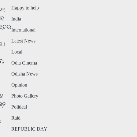
Happy to help
ଳେ
ସହ
India
ମଞ୍ଚର
International
େ
Latest News
େ।
Local
୍ୟ
Odia Cinema
Odisha News
Opinion
ସହ
Photo Gallery
ସ୍ତ
Political
Raid
ର
REPUBLIC DAY