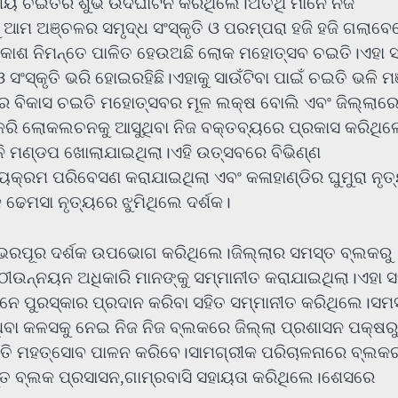
ତରୀୟ ଚଇତିର ଶୁଭ ଉଦଘାଟନ କରିଥିଲେ।ଅତିଥି ମାନେ ନିଜ
ମ ଅଞ୍ଚଳର ସମୃଦ୍ଧ ସଂସ୍କୃତି ଓ ପରମ୍ପରା ହଜି ହଜି ଗଲାବେ
ଓ ବିକାଶ ନିମନ୍ତେ ପାଳିତ ହେଉଅଛି ଲୋକ ମହୋତ୍ସବ ଚଇତି।ଏହା 
 ସଂସ୍କୃତି ଭରି ହୋଇରହିଛି।ଏହାକୁ ସାଉଁଟିବା ପାଇଁ ଚଇତି ଭଳି 
ତିର ବିକାସ ଚଇତି ମହୋତ୍ସବର ମୂଳ ଲକ୍ଷ ବୋଲି ଏବଂ ଜିଲ୍ଲାର
ରି ଲୋକଲଚନକୁ ଆସୁଥିବା ନିଜ ବକ୍ତବ୍ୟରେ ପ୍ରକାସ କରିଥିଲ
ନି ମଣ୍ଡପ ଖୋଲାଯାଇଥିଲା।ଏହି ଉତ୍ସବରେ ବିଭିଣ୍ଣ
ଯ୍ୟକ୍ରମ ପରିବେସଣ କରାଯାଇଥିଲା ଏବଂ କଳାହାଣ୍ଡିର ଘୁମୁରା ନୃତ
ଢେମସା ନୃତ୍ୟରେ ଝୁମିଥିଲେ ଦର୍ଶକ।
 ଭରପୂର ଦର୍ଶକ ଉପଭୋଗ କରିଥିଲେ।ଜିଲ୍ଲାର ସମସ୍ତ ବ୍ଲକରୁ
ଠୀଉନ୍ନୟନ ଅଧିକାରି ମାନଙ୍କୁ ସମ୍ମାନୀତ କରାଯାଇଥିଲା।ଏହା 
ନେ ପୁରସ୍କାର ପ୍ରଦାନ କରିବା ସହିତ ସମ୍ମାନୀତ କରିଥିଲେ।ସମ
ିବା କଳସକୁ ନେଇ ନିଜ ନିଜ ବ୍ଲକରେ ଜିଲ୍ଲା ପ୍ରଶାସନ ପକ୍ଷରୁ
 ଚଇତି ମହତ୍ସୋବ ପାଳନ କରିବେ।ସାମଗ୍ରୀକ ପରିଚାଳନାରେ ବ୍ଲକ
ସ୍ତ ବ୍ଲକ ପ୍ରସାସନ,ଗାମ୍ରବାସି ସହାୟତା କରିଥିଲେ।ଶେସରେ