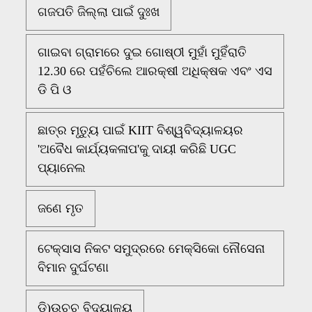
ଗଜପତି ଜିଲ୍ଲା ପାଇଁ ଦୁଃଖ
ଗାଇବା ଗ୍ରାମରେ ଦୁଇ ଗୋଷ୍ଠୀ ମୁହାଁ ମୁହିଁରାତି
12.30 ରେ ପହଁଚିଲେ ଆରକ୍ଷୀ ଅଧିକ୍ଷକ ଏବଂ ଏସ
ଡି ପି ଓ
ଛାତ୍ର ମୃତ୍ୟୁ ପାଇଁ KIIT ବିଶ୍ୱବିଦ୍ୟାଳୟର
'ଅବୈଧ କାର୍ଯ୍ୟକଳାପ'କୁ ଦାୟୀ କରିଛି UGC
ପ୍ୟାନେଲ
ଜଣେ ମୃତ
ଟେକ୍ସାସ ନିକଟ ସମୁଦ୍ରରେ ମେକ୍ସିକୋ ନୌସେନା
ବିମାନ ଦୁର୍ଘଟଣା
ଡି)ଉଚ୍ଚ ବିଦ୍ୟାଳୟ