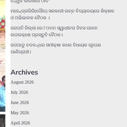
ବନ୍ଧୁକ କାରଖାନା ଠାବ”
ମହେନ୍ଦ୍ରଗିରି(ପୌର) ସରକାରୀ ଉଚ୍ଚ ବିଦ୍ୟାଳୟରେ ଶିକ୍ଷକ
ଓ ଅଭିଭାବକ ବୈଠକ ।
ଗଜପତି ଜିଲ୍ଲା ରେ ୮୦ତମ ସ୍ୱାଧୀନତା ଦିବସ ପାଳନ
ଉପଲକ୍ଷେ ପ୍ରସ୍ତୁତି ବୈଠକ।
ଜଗପାଡୁ ବଡବନ୍ଧର ସମୀକ୍ଷା କଲେ ବିଧାୟକ ରୂପେଶ
ପାଣିଗ୍ରାହୀ।
Archives
August 2026
July 2026
June 2026
May 2026
April 2026