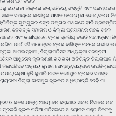
ଲାର ଗଣ ପର୍ବ ଚଇତି
ରୁ ରାୟଗଡା ଜିଲ୍ଲାର କଳା,ସାହିତ୍ୟ,ସଂସ୍କୃତି ଏବଂ ପରମ୍ପରା
ିନ ସକାଳ ସମୟରେ କାଶୀପୁର ପାହାଡ ଉପତ୍ୟକା ଢୋଲ,ସଲପ ନି
ଙ୍ଗିଡିଙ୍କ ଘୁଙ୍ଗୁରର ଶବ୍ଦ ଡଙ୍ଗର ପଥରରେ ବାଜି ପ୍ରକମ୍ପି
ାଧାରଣ ଜନତାଙ୍କ ସମାଗମ ଓ ଜିଲ୍ଲା ପ୍ରସାସନର ଗହଳ ଚହଳ
ାରୋହ ଏବଂ କାଶୀପୁରରେ ବ୍ଲକ ସ୍ତରିୟ ଚଇତି ମହୋତ୍ସବ।ଜି
ଚାଇରଖିବା ପାଇଁ ଏହି ମହୋତ୍ସବ ବ୍ଲକ ବାସିଙ୍କ ମନରେ ଗଭୀର ଉତ
ାଡ୍ରାକା ଆପଲସ୍ବାମୀ, ଜିଲ୍ଲାପରିସଦ ଅଧ୍ୟକ୍ଷା ସରସ୍ବତୀ
ି ପରିସଦ ଆଶୁତୋସ କୁଲକଣ୍ଣୀ,ରାୟଗଡା ଅତିରିକ୍ତ ଜିଲ୍ଲାପାଳ ନ
ରୀ ଜିଲାପରିସଦ ଅକ୍ଷୟ କୁମାର ଖେମୁଣ୍ଡୁ,ରାୟଗଡା ଉପଜିଲ୍ଲାପ
ପାଧ୍ୟକ୍ଷା କୁନି କୁମାରି ନାଏକ କାଶୀପୁର ବ୍ଲକର ସମସ୍ତ
ରାୟଗଡା ଜିଲ୍ଲା କାଶୀପୁର ବ୍ଲକର ଅଧିଷ୍ଠାତ୍ରି ଦେବି ମା
ସଂଗ୍ରହ ଓ କଳସ ଯାତ୍ରା ଆୟୋଜନ କରାଯାଇ ସଲପ ନିସାନର ତାଳ
ଭାଯାତ୍ରକରି ବ୍ଲକ ପଡିଆ ପରିସରରେ ଆୟୋଜନ ମଞ୍ଚ ନିକଟକୁ