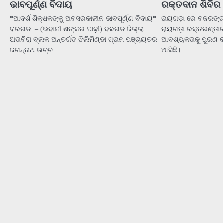
ଭାବପୂର୍ଣ୍ଣ ବିଦାୟ
ରକ୍ତଦାନ ଶିବିର 
*ଆଦର୍ଶ ଶିକ୍ଷକଙ୍କୁ ଅବସରକାଳୀନ ଭାବପୂର୍ଣ୍ଣ ବିଦାୟ*
ରାୟଗଡ଼ା ରେ ବଜରଙ୍ଗ 
ବରଗଡ. – (ଭବାନୀ ଶଙ୍କର ପାଢ଼ୀ) ବରଗଡ ଜିଲ୍ଲା
ରାୟଗଡ଼ା ରକ୍ତଭଣ୍ଡାର
ଅତାବିରା ବ୍ଲକ ଅନ୍ତର୍ଗତ ଝିଲିମିଣ୍ଡା ଗ୍ରାମ ପଞ୍ଚାୟତର
ଆବଶ୍ୟକତାକୁ ପୁରଣ 
ଜଗନ୍ନାଥ ଉଚ୍ଚ…
ଆସିଛି।…