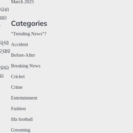
March 2025
ର ଗଣ
ଶାନ
Categories
ତ
“Trending News”?
ଲ୍ଲା
Accident
୍ସାହ
Before-After
Breaking News
ିହାର
ାଳ
Cricket
Crime
Entertainment
Fashion
fifa football
Grooming