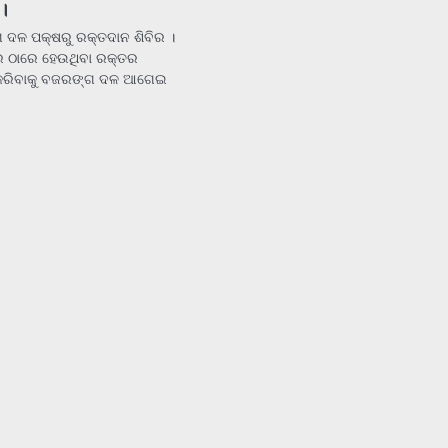
।
ଦଳ ପକ୍ଷରୁ ରକ୍ତଦାନ ଶିବିର ।
 ଠାରେ ହେଉଥିବା ରକ୍ତର
କରିବାକୁ ବଜରଙ୍ଗ ଦଳ ଆଗେଇ