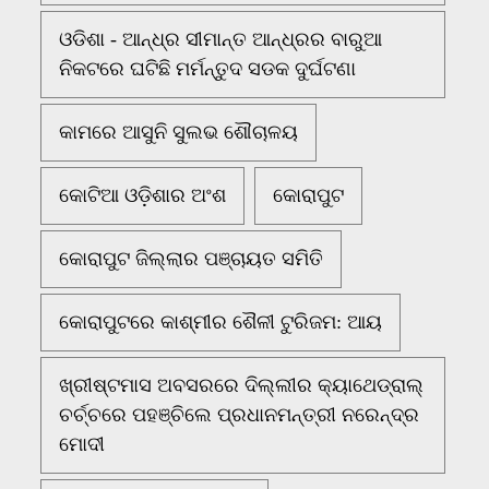
ଓଡିଶା - ଆନ୍ଧ୍ର ସୀମାନ୍ତ ଆନ୍ଧ୍ରର ବାରୁଆ
ନିକଟରେ ଘଟିଛି ମର୍ମନ୍ତୁଦ ସଡକ ଦୁର୍ଘଟଣା
କାମରେ ଆସୁନି ସୁଲଭ ଶୌଚାଳୟ
କୋଟିଆ ଓଡ଼ିଶାର ଅଂଶ
କୋରାପୁଟ
କୋରାପୁଟ ଜିଲ୍ଲାର ପଞ୍ଚାୟତ ସମିତି
କୋରାପୁଟରେ କାଶ୍ମୀର ଶୈଳୀ ଟୁରିଜମ: ଆୟ
ଖ୍ରୀଷ୍ଟମାସ ଅବସରରେ ଦିଲ୍ଲୀର କ୍ୟାଥେଡ୍ରାଲ୍
ଚର୍ଚ୍ଚରେ ପହଞ୍ଚିଲେ ପ୍ରଧାନମନ୍ତ୍ରୀ ନରେନ୍ଦ୍ର
ମୋଦୀ