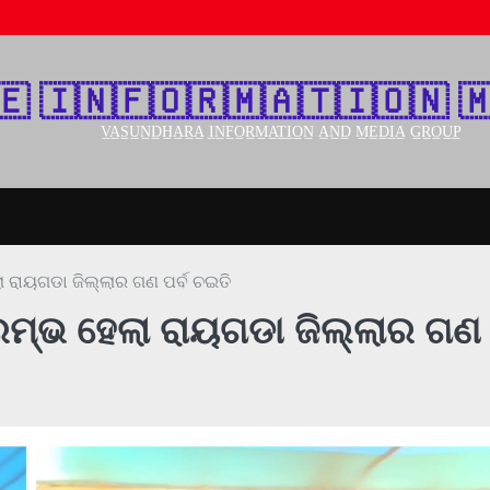
🇪‌ 🇮‌🇳‌🇫‌🇴‌🇷‌🇲‌🇦‌🇹‌🇮‌🇴‌🇳‌ 🇲
V̲A̲S̲U̲N̲D̲H̲A̲R̲A̲ I̲N̲F̲O̲R̲M̲A̲T̲I̲O̲N̲ A̲N̲D̲ M̲E̲D̲I̲A̲ G̲R̲O̲U̲P̲
ା ରାୟଗଡା ଜିଲ୍ଲାର ଗଣ ପର୍ବ ଚଇତି
ାରମ୍ଭ ହେଲା ରାୟଗଡା ଜିଲ୍ଲାର ଗଣ