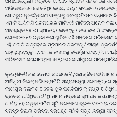
ଅଣାଯାଇଥିଲା। ମଞ୍ଚରେ ଜ୍ୟୋତି ସ୍ଥାପନା ସହ ଜିଲ୍ଲା ସ୍
ଅଭିଭାଷଣରେ ସେ କହିଥିଲେଯେ, ସଭ୍ୟ ସମାଜର ଜନମାନସରୁ ଆ
ସେ ସବୁର ପୂନଃର୍ଦ୍ଧାରଣ ସାଙ୍ଗକୁ ନବପ୍ରତିଭାର ସନ୍ଧାନ 
ଏମାଟି ଆଦିବାସି ପରମ୍ପରାର ମାଟି,ଏହି ମାଟିରେ ଅନେକ କଳା ଓ
ଆବଶ୍ୟକ ରହିଛି। ସ୍ଥାନିୟ ଲୋକଙ୍କୁ ନେଇ କଳା ଓ ସଂସ୍କୃ
ଲୋକାଇତ ହୋଇଥିବା କଳା ଗୁଡିକ ଏହି ମଞ୍ଚରେ ପରିବେସଣ କ
ଏହି ଚଇତି ଉତ୍ସବରେ ପ୍ରସାସନ ତରଫରୁ ବିଭୀଣ୍ଣ ପ୍ରଦର୍ଶ
ପଞ୍ଚାୟତ,ଷ୍କୁଲ,କଲେଜ ତରଫରୁ ବିଭିର୍ଣ୍ଣ ସାଂସ୍କୃତିକ କାର୍
ପରିବେସଣ କରାଯାଇଥିଲା।ମଞ୍ଚରେ କାଶୀପୁରର ପାରମ୍ପାରିକ 
ନୃତ୍ୟଶିଳପିଙ୍କ ଢେମସା,ରସରକେଲି,ଏକାଙ୍କିକା ପଡିଆରେ
ଆସିଥିବା ଜିଲ୍ଲାପରିସଦ,ସମିତି ସଭ୍ୟସଭ୍ୟା,ସରପଞ୍ଚ,ଗୋଷ୍
କାଶୀପୁର ବ୍ଲକର ଅନେକ ଯୁବ ପ୍ରତିଭାଙ୍କୁ ମଧ୍ୟ ଅତିଥିମା
ବ୍ଲକରୁ ଆସିଥିବା ଅତିଥି ମାନେ ମଞ୍ଚରେ ସ୍ଥାପନ କରାଯାଇଥ
ଧାର୍ଯ୍ୟ ହୋଇଥିବା ତାରିଖ ସୂଚି ପ୍ରକାରେ ବ୍ଲକ ସ୍ତରୀୟ
ସମସ୍ତ ଜିଲ୍ଲା ପରିସଦ, ସରପଞ୍ଚ,ସମିତି ସଭ୍ୟ,ସଭ୍ୟା,ସମ