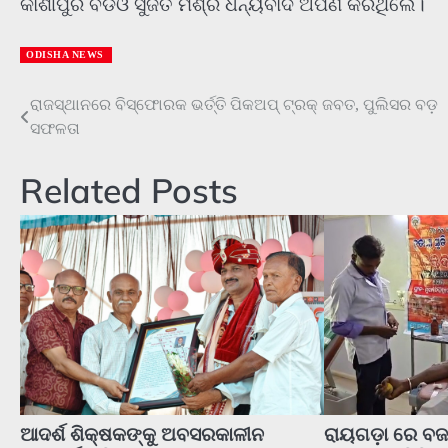
କାଶୀପୁର ବିଡିଓ ସୁଜିତ ମିଶ୍ର ଧନ୍ୟବାଦ ଅର୍ପଣ କରିଥିଲେ।
ODISHA NEWS
Post
ରାଜସ୍ଥାନରେ ବିସ୍ଫୋରକ ଭର୍ତ୍ତି ପିକଅପ୍ ଟ୍ରକ୍ ଜବତ, ପୁଲିସର ବଡ଼
ସଫଳତା
navigation
Related Posts
ଆଦର୍ଶ ଶିକ୍ଷକଙ୍କୁ ଅବସରକାଳୀନ
ରାୟଗଡ଼ା ରେ ବଜ