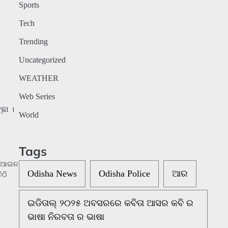
Sports
Tech
Trending
Uncategorized
WEATHER
Web Series
World
Tags
୍କ ଆଇନ
Odisha News
Odisha Police
ଆର
ିଠି
ଇଡିତାଲ୍ ୨୦୨୫ ଅବସରରେ କବିତା ଆସର କବି ର
ଭାଷା ନିରବତା ର ଭାଷା