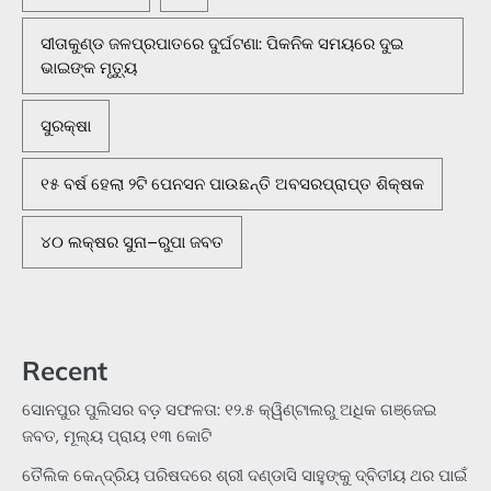
ସୀତାକୁଣ୍ଡ ଜଳପ୍ରପାତରେ ଦୁର୍ଘଟଣା: ପିକନିକ ସମୟରେ ଦୁଇ
ଭାଇଙ୍କ ମୃତ୍ୟୁ
ସୁରକ୍ଷା
୧୫ ବର୍ଷ ହେଲା ୨ଟି ପେନସନ ପାଉଛନ୍ତି ଅବସରପ୍ରାପ୍ତ ଶିକ୍ଷକ
୪୦ ଲକ୍ଷର ସୁନା–ରୁପା ଜବତ
Recent
ସୋନପୁର ପୁଲିସର ବଡ଼ ସଫଳତା: ୧୨.୫ କ୍ୱିଣ୍ଟାଲରୁ ଅଧିକ ଗଞ୍ଜେଇ
ଜବତ, ମୂଲ୍ୟ ପ୍ରାୟ ୧୩ କୋଟି
ତୈଲିକ କେନ୍ଦ୍ରିୟ ପରିଷଦରେ ଶ୍ରୀ ଦଣ୍ଡାସି ସାହୁଙ୍କୁ ଦ୍ବିତୀୟ ଥର ପାଇଁ