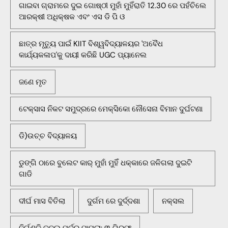
ଗାଇବା ଗ୍ରାମରେ ଦୁଇ ଗୋଷ୍ଠୀ ମୁହାଁ ମୁହିଁରାତି 12.30 ରେ ପହଁଚିଲେ
ଆରକ୍ଷୀ ଅଧିକ୍ଷକ ଏବଂ ଏସ ଡି ପି ଓ
ଛାତ୍ର ମୃତ୍ୟୁ ପାଇଁ KIIT ବିଶ୍ୱବିଦ୍ୟାଳୟର 'ଅବୈଧ
କାର୍ଯ୍ୟକଳାପ'କୁ ଦାୟୀ କରିଛି UGC ପ୍ୟାନେଲ
ଜଣେ ମୃତ
ଟେକ୍ସାସ ନିକଟ ସମୁଦ୍ରରେ ମେକ୍ସିକୋ ନୌସେନା ବିମାନ ଦୁର୍ଘଟଣା
ଡି)ଉଚ୍ଚ ବିଦ୍ୟାଳୟ
ଡୁଙ୍ଗି ଠାରେ ବୁଲେଟ କାର୍ ମୁହାଁ ମୁହିଁ ଧକ୍କାରେ ଜଳିଗଲା ଦୁଇଟି
ଗାଡି
ଦୀର୍ଘ ମାସ ବିତିଲା
ଦୁର୍ଗମ ରେ ଦୁର୍ଦ୍ଦଶା
ନକ୍ସଲ