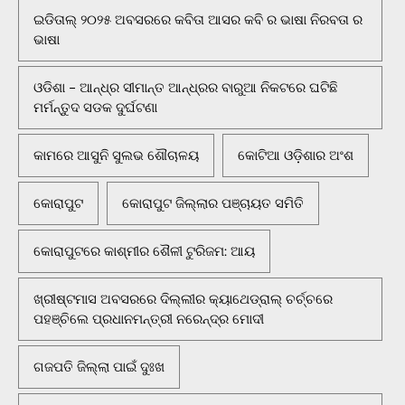
ଇଡିତାଲ୍ ୨୦୨୫ ଅବସରରେ କବିତା ଆସର କବି ର ଭାଷା ନିରବତା ର
ଭାଷା
ଓଡିଶା - ଆନ୍ଧ୍ର ସୀମାନ୍ତ ଆନ୍ଧ୍ରର ବାରୁଆ ନିକଟରେ ଘଟିଛି
ମର୍ମନ୍ତୁଦ ସଡକ ଦୁର୍ଘଟଣା
କାମରେ ଆସୁନି ସୁଲଭ ଶୌଚାଳୟ
କୋଟିଆ ଓଡ଼ିଶାର ଅଂଶ
କୋରାପୁଟ
କୋରାପୁଟ ଜିଲ୍ଲାର ପଞ୍ଚାୟତ ସମିତି
କୋରାପୁଟରେ କାଶ୍ମୀର ଶୈଳୀ ଟୁରିଜମ: ଆୟ
ଖ୍ରୀଷ୍ଟମାସ ଅବସରରେ ଦିଲ୍ଲୀର କ୍ୟାଥେଡ୍ରାଲ୍ ଚର୍ଚ୍ଚରେ
ପହଞ୍ଚିଲେ ପ୍ରଧାନମନ୍ତ୍ରୀ ନରେନ୍ଦ୍ର ମୋଦୀ
ଗଜପତି ଜିଲ୍ଲା ପାଇଁ ଦୁଃଖ