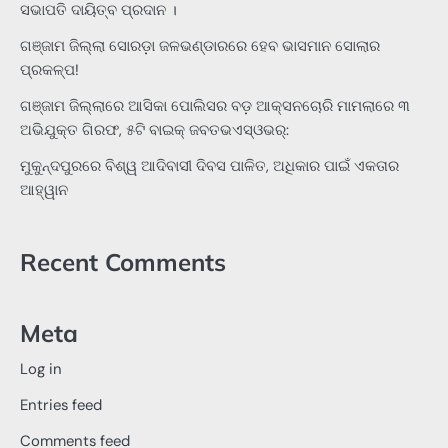
ସଭାପତି ଦାୟିତ୍ବ ପ୍ରଦାନ ।
ଗଞ୍ଜାମ ଜିଲ୍ଲା ସୋରଡ଼ା ଜଳଭଣ୍ଡାରରେ ହେବ ଭାସମାନ ସୋଲାର
ପ୍ରକଳ୍ପ!
ଗଞ୍ଜାମ ଜିଲ୍ଲାରେ ଆସିକା ପୋଲିସର ବଡ଼ ଆକ୍ସନଚୋରି ମାମଲାରେ ୩
ଅଭିଯୁକ୍ତ ଗିରଫ, ୫ଟି ବାଇକ୍ ଜବତଭଏସ୍‌ଓଭର୍:
ମୁକୁନ୍ଦପୁରରେ ବିଶ୍ୱ ଆଦିବାସୀ ଦିବସ ପାଳିତ, ଅଧିକାର ପାଇଁ ଏକତାର
ଆହ୍ୱାନ
Recent Comments
Meta
Log in
Entries feed
Comments feed