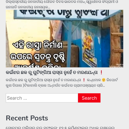
ଜିଲ୍ଲାସ୍ତରୀୟ ଜନଜାତୀୟ ଗୌରବ ଦିବସ ଭାରତର ମହାନ୍ ସ୍ୱାଧୀନତା ସଂଗ୍ରାମୀ ଓ
ଜନଜାତି ଜନଜାତୀୟ ଜନନାୟକ…
କଇଁଝର ଛକ ରୁ ଗୁଟିଙ୍ଗିଆ ରାସ୍ତା ନୁହେଁ ତ ମରଣଯନ୍ତା
କଇଁଝର ଛକ ରୁ ଗୁଟିଙ୍ଗିଆ ରାସ୍ତା ନୁହେଁ ତ ମରଣଯନ୍ତା
କନ୍ଧମାଳ
ରିପୋର୍ଟ
କୁନା ଦିଗାଲ )ଟିକାବାଲି ବ୍ଲକ ଅନ୍ତର୍ଗତ କଇଁଝର ଗ୍ରାମପଞ୍ଚାୟତ ଚାରି…
Search
for:
Recent Posts
ସୋନପୁର ପୁଲିସର ବଡ଼ ସଫଳତା: ୧୨.୫ କ୍ୱିଣ୍ଟାଲରୁ ଅଧିକ ଗଞ୍ଜେଇ