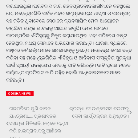
କରାଯାଇଥିଲା।ପ୍ରତିବାଦ ଜାରି ରହିବପ୍ରତିବାଦକାରୀମାନେ କହିଥିଲେ
ଯେ, ମହେନ୍ଦ୍ରଗିରି ପର୍ବତ ଶବର ସମ୍ପ୍ରଦାୟର ଆସ୍ଥା ଓ ପରମ୍ପରା
ସହ ଜଡିତ ଥିବାବେଳେ ସେଠାରେ ବ୍ୟବସାୟିକ ମେଳା ଆୟୋଜନ
କରାଯିବା ତାଙ୍କ ଭାବନାକୁ ଆଘାତ କରୁଛି। ମେଳା ନାମରେ
ପାରମ୍ପରିକ ଐତିହ୍ୟକୁ ବିକୃତ କରାଯାଉଥିବା ଏବଂ ପରିବେଶ ନଷ୍ଟ
ହେଉଥିବା ମଧ୍ୟ ସେମାନେ ଅଭିଯୋଗ କରିଛନ୍ତି। ଧାରଣା ସ୍ଥଳରେ
ମଞ୍ଚର କର୍ମକର୍ତ୍ତାମାନେ ସରକାରଙ୍କୁ ତୁରନ୍ତ ମହେନ୍ଦ୍ର ମେଳା ବନ୍ଦ
କରିବା ସହ ମହେନ୍ଦ୍ରଗିରିର ଐତିହ୍ୟ ଓ ଆଦିବାସୀ ସଂସ୍କୃତିର ସୁରକ୍ଷା
ପାଇଁ ସ୍ଥାୟୀ ପଦକ୍ଷେପ ନେବାକୁ ଦାବି କରିଛନ୍ତି। ଦାବି ପୂରଣ ନହେବ
ପର୍ଯ୍ଯନ୍ତ ପ୍ରତିବାଦ ଜାରି ରହିବ ବୋଲି ଆନ୍ଦୋଳନକାରୀମାନେ
କହିଛନ୍ତି।
ODISHA NEWS
ଗଜପତିରେ ପୁଣି ଦାଦନ
ଶ୍ରଦ୍ଧା ଫାଉଣ୍ଡେସନ ତରଫରୁ
Post
ଯନ୍ତ୍ରଣା….. ପ୍ରଶାସନର
ସେବା କାର୍ଯ୍ୟକ୍ରମ ଅନୁଷ୍ଠିତ।
navigation
ସହାୟତା ମିଳିଲାନି, ଲୋକେ ଚାନ୍ଦା
କରି ହାଇଦ୍ରାବାଦରୁ ଆଣିଲେ