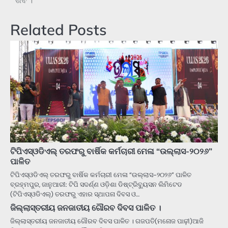
ଶବ ।
Related Posts
ଟିପିଏସ୍ଓଡିଏଲ୍ ତରଫରୁ ବାର୍ଷିକ କର୍ମଚାରୀ ମେଳା “ଉଲ୍ଲାସ-୨୦୨୬”
ପାଳିତ
ଟିପିଏସ୍ଓଡିଏଲ୍ ତରଫରୁ ବାର୍ଷିକ କର୍ମଚାରୀ ମେଳା “ଉଲ୍ଲାସ-୨୦୨୬” ପାଳିତ
ବ୍ରହ୍ମପୁର, ଜାନୁଆରୀ: ଟିପି ସଦର୍ଣ୍ଣ ଓଡ଼ିଶା ଡିଷ୍ଟ୍ରିବ୍ୟୁସନ ଲିମିଟେଡ
(ଟିପିଏସ୍ଓଡିଏଲ୍) ତରଫରୁ ଏହାର ସ୍ଥାପନା ଦିବସ ଓ…
ଜିଲ୍ଲାସ୍ତରୀୟ ଜନଜାତୀୟ ଗୌରବ ଦିବସ ପାଳିତ ।
ଜିଲ୍ଲାସ୍ତରୀୟ ଜନଜାତୀୟ ଗୌରବ ଦିବସ ପାଳିତ । ଗଜପତି(ମନୋଜ ପାଢ଼ୀ)ଆଜି