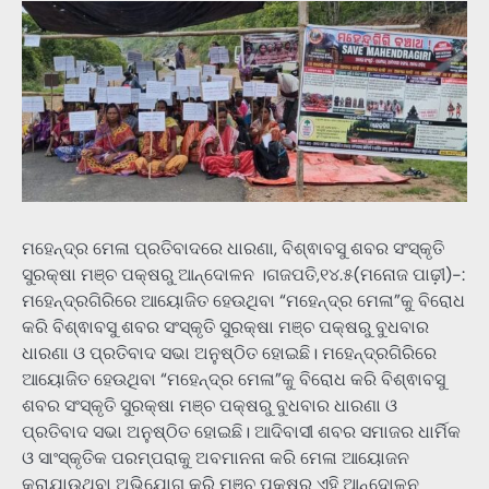
ମହେନ୍ଦ୍ର ମେଳା ପ୍ରତିବାଦରେ ଧାରଣା, ବିଶ୍ଵାବସୁ ଶବର ସଂସ୍କୃତି
ସୁରକ୍ଷା ମଞ୍ଚ ପକ୍ଷରୁ ଆନ୍ଦୋଳନ ।ଗଜପତି,୧୪.୫(ମନୋଜ ପାଢ଼ୀ)-:
ମହେନ୍ଦ୍ରଗିରିରେ ଆୟୋଜିତ ହେଉଥିବା “ମହେନ୍ଦ୍ର ମେଳା”କୁ ବିରୋଧ
କରି ବିଶ୍ଵାବସୁ ଶବର ସଂସ୍କୃତି ସୁରକ୍ଷା ମଞ୍ଚ ପକ୍ଷରୁ ବୁଧବାର
ଧାରଣା ଓ ପ୍ରତିବାଦ ସଭା ଅନୁଷ୍ଠିତ ହୋଇଛି। ମହେନ୍ଦ୍ରଗିରିରେ
ଆୟୋଜିତ ହେଉଥିବା “ମହେନ୍ଦ୍ର ମେଳା”କୁ ବିରୋଧ କରି ବିଶ୍ଵାବସୁ
ଶବର ସଂସ୍କୃତି ସୁରକ୍ଷା ମଞ୍ଚ ପକ୍ଷରୁ ବୁଧବାର ଧାରଣା ଓ
ପ୍ରତିବାଦ ସଭା ଅନୁଷ୍ଠିତ ହୋଇଛି। ଆଦିବାସୀ ଶବର ସମାଜର ଧାର୍ମିକ
ଓ ସାଂସ୍କୃତିକ ପରମ୍ପରାକୁ ଅବମାନନା କରି ମେଳା ଆୟୋଜନ
କରାଯାଉଥିବା ଅଭିଯୋଗ କରି ମଞ୍ଚ ପକ୍ଷରୁ ଏହି ଆନ୍ଦୋଳନ