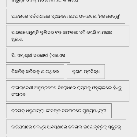
ନିର୍ଗୁଣ୍ଡି ଡବଲ୍ ମର୍ଡର ମାମଲା: ୩ ଗିରଫ
ପାଟନାରେ ସର୍ବସାଧାରଣ ସ୍ଥାନରେ ଛେପ ପକାଇଲେ ‘ନଗରଶତ୍ରୁ’
ପାରଳାଖେମୁଣ୍ଡି ପୁଲିସର ବଡ଼ ସଫଳତା: ୪ଟି ଚୋରି ମାମଲାର
ଖୁଲାସା
ପି. ଏମ୍.ଶ୍ରୀ ସରକାରୀ (ଏସ.ଏସ
ପିକନିକ୍‌ କରିବାକୁ ଯାଇଥିଲେ
ପୁରାଣ ପ୍ରସିଦ୍ଧ
ବଂଗଲାଦେଶୀ ଅନୁପ୍ରବେଶ ବିରୋଧରେ ରାସ୍ତାକୁ ଓହ୍ଲାଇଲେ ହିନ୍ଦୁ
ସଂଗଠନ
ବରଗଡ଼ ଧନୁଯାତ୍ରା: କଂସଙ୍କ ଦରବାରରେ ମୁଖ୍ୟମନ୍ତ୍ରୀ
ବାରିପଦାରେ ଚଳନ୍ତା ଅବସ୍ଥାରେ ଜଳିଗଲା ଇଲେକ୍ଟ୍ରିକ୍ ସ୍କୁଟର୍