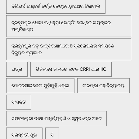
ବିଲିଭର୍ସ ଇଷ୍ଟର୍ଣ ଚର୍ଚ୍ଚ ତେଙ୍ଗେଡ଼ାପଥର ଟିକାବାଲି
ବ୍ରହ୍ମପୁର ଧୋବା ବନ୍ଧହୁଡ଼ା ଭେଣ୍ଡିଂ ଜୋନ୍‌ରେ ଭୟଙ୍କର
ଅଗ୍ନିକାଣ୍ଡ
ବ୍ରହ୍ମପୁର ବଡ଼ ଡାକ୍ତରଖାନାରେ ଅସ୍ତ୍ରୋପଚାର ସମୟରେ
ବିଦ୍ୟୁତ ବ୍ୟାଘାତ
ଭତ୍ତା
ଭିଜିଲାନ୍ସ ଜାଲରେ କଟକ CRRI ଥାନା IIC
ମୋଟରସାଇକେଲ ମୁହାଁମୁହିଁ ଧକ୍କା
ଲରମ୍ଭା ମହାବିଦ୍ୟାଳୟ
ସଂସ୍କୃତି
ସମ୍ବଲପୁରୀ ଭାଷା ମାଧୁର୍ଯ୍ୟପୂର୍ଣ ଓ ସ୍ୱତନ୍ତ୍ର ଅଟେ
ସରସ୍ବତୀ ପୂଜା
ସି