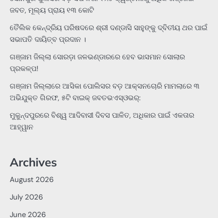
ଜବତ, ମୂଲ୍ୟ ପ୍ରାୟ ୧୩ କୋଟି
ତୈଲିକ କେନ୍ଦ୍ରିୟ ପରିଷଦରେ ଶ୍ରୀ ଦଣ୍ଡାସି ସାହୁଙ୍କୁ ଦ୍ବିତୀୟ ଥର ପାଇଁ
ସଭାପତି ଦାୟିତ୍ବ ପ୍ରଦାନ ।
ଗଞ୍ଜାମ ଜିଲ୍ଲା ସୋରଡ଼ା ଜଳଭଣ୍ଡାରରେ ହେବ ଭାସମାନ ସୋଲାର
ପ୍ରକଳ୍ପ!
ଗଞ୍ଜାମ ଜିଲ୍ଲାରେ ଆସିକା ପୋଲିସର ବଡ଼ ଆକ୍ସନଚୋରି ମାମଲାରେ ୩
ଅଭିଯୁକ୍ତ ଗିରଫ, ୫ଟି ବାଇକ୍ ଜବତଭଏସ୍‌ଓଭର୍:
ମୁକୁନ୍ଦପୁରରେ ବିଶ୍ୱ ଆଦିବାସୀ ଦିବସ ପାଳିତ, ଅଧିକାର ପାଇଁ ଏକତାର
ଆହ୍ୱାନ
Archives
August 2026
July 2026
June 2026