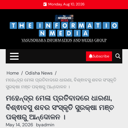
Skip
Monday, Aug 10, 2026
to
content
‌
‌
V̲A̲S̲U̲N̲D̲H̲A̲R̲A̲ I̲N̲F̲O̲R̲M̲A̲T̲I̲O̲N̲ A̲N̲D̲ M̲E̲D̲I̲A̲ G̲R̲O̲U̲P̲
Subscribe
Home
Odisha News
ମହେନ୍ଦ୍ର ମେଳା ପ୍ରତିବାଦରେ ଧାରଣା, ବିଶ୍ଵାବସୁ ଶବର ସଂସ୍କୃତି
ସୁରକ୍ଷା ମଞ୍ଚ ପକ୍ଷରୁ ଆନ୍ଦୋଳନ ।
ମହେନ୍ଦ୍ର ମେଳା ପ୍ରତିବାଦରେ ଧାରଣା,
ବିଶ୍ଵାବସୁ ଶବର ସଂସ୍କୃତି ସୁରକ୍ଷା ମଞ୍ଚ
ପକ୍ଷରୁ ଆନ୍ଦୋଳନ ।
May 14, 2026
by
admin