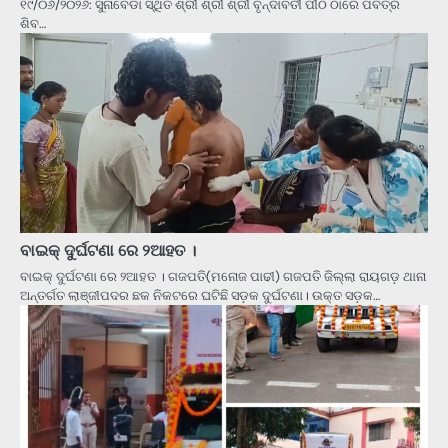
୧୯/୦୬/୨୦୨୬: ସୁନାବେଡା ସ୍ଥିତ ଶ୍ରୀ ଶ୍ରୀ ଶ୍ରୀ ବୃନ୍ଦାବତୀ ପୀଠ ଠାରେ ପବିତ୍ର
ଶିବ…
ବାଇକ୍ ଦୁର୍ଘଟଣା ରେ ୨ଆହତ ।
ବାଇକ୍ ଦୁର୍ଘଟଣା ରେ ୨ଆହତ । ଗଜପତି(ମନୋଜ ପାଢୀ) ଗଜପତି ଜିଲ୍ଲା ରାୟଗଡ଼ ଥାନା
ଅନ୍ତର୍ଗତ ଲାଞ୍ଜୀପଦର ଛକ ନିକଟରେ ଘଟିଛି ସଡ଼କ ଦୁର୍ଘଟଣା। ଉକ୍ତ ସଡ଼କ…