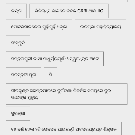
ଭତ୍ତା
ଭିଜିଲାନ୍ସ ଜାଲରେ କଟକ CRRI ଥାନା IIC
ମୋଟରସାଇକେଲ ମୁହାଁମୁହିଁ ଧକ୍କା
ଲରମ୍ଭା ମହାବିଦ୍ୟାଳୟ
ସଂସ୍କୃତି
ସମ୍ବଲପୁରୀ ଭାଷା ମାଧୁର୍ଯ୍ୟପୂର୍ଣ ଓ ସ୍ୱତନ୍ତ୍ର ଅଟେ
ସରସ୍ବତୀ ପୂଜା
ସି
ସୀତାକୁଣ୍ଡ ଜଳପ୍ରପାତରେ ଦୁର୍ଘଟଣା: ପିକନିକ ସମୟରେ ଦୁଇ
ଭାଇଙ୍କ ମୃତ୍ୟୁ
ସୁରକ୍ଷା
୧୫ ବର୍ଷ ହେଲା ୨ଟି ପେନସନ ପାଉଛନ୍ତି ଅବସରପ୍ରାପ୍ତ ଶିକ୍ଷକ