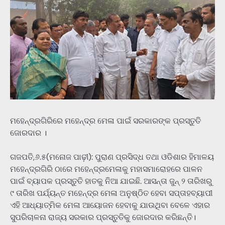
ମହେନ୍ଦ୍ରଗିରିରେ ମହେନ୍ଦ୍ର ମେଳା ପାଇଁ ସରକାରଙ୍କ ପ୍ରସ୍ତୁତି
ଜୋରଦାର ।
ଗଜପତି,୬.୫(ମନୋଜ ପାଢ଼ୀ): ପୁରାଣ ପ୍ରସିଦ୍ଧ ତଥା ଓଡିଶାର ହିମାଳୟ
ମହେନ୍ଦ୍ରଗିରି ଠାରେ ମହେନ୍ଦ୍ରମେଳାକୁ ମହାସମାରୋହରେ ପାଳନ
ପାଇଁ ବ୍ୟାପକ ପ୍ରସ୍ତୁତି ହାତକୁ ନିଆ ଯାଇଛି. ଆସନ୍ତା ଜୁନ୍ ୨ ତାରିଖରୁ
୯ ତାରିଖ ପର୍ଯ୍ୟନ୍ତ ମହେନ୍ଦ୍ର ମେଳା ଅନୁଷ୍ଠିତ ହେବା ସପ୍ତାହବ୍ୟାପୀ
ଏହି ଆଧ୍ୟାତ୍ମିକ ମେଳା ଆୟୋଜନ ହେବାକୁ ଯାଉଥିବା ବେଳେ ଏହାର
ସୁପରିଚାଳନା ରାଜ୍ୟ ସରକାର ପ୍ରସ୍ତୁତିକୁ ଜୋରଦାର କରିଛନ୍ତି।