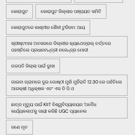
କୋରାପୁଟ
କୋରାପୁଟ ଜିଲ୍ଲାର ପଞ୍ଚାୟତ ସମିତି
କୋରାପୁଟରେ କାଶ୍ମୀର ଶୈଳୀ ଟୁରିଜମ: ଆୟ
ଖ୍ରୀଷ୍ଟମାସ ଅବସରରେ ଦିଲ୍ଲୀର କ୍ୟାଥେଡ୍ରାଲ୍ ଚର୍ଚ୍ଚରେ
ପହଞ୍ଚିଲେ ପ୍ରଧାନମନ୍ତ୍ରୀ ନରେନ୍ଦ୍ର ମୋଦୀ
ଗଜପତି ଜିଲ୍ଲା ପାଇଁ ଦୁଃଖ
ଗାଇବା ଗ୍ରାମରେ ଦୁଇ ଗୋଷ୍ଠୀ ମୁହାଁ ମୁହିଁରାତି 12.30 ରେ ପହଁଚିଲେ
ଆରକ୍ଷୀ ଅଧିକ୍ଷକ ଏବଂ ଏସ ଡି ପି ଓ
ଛାତ୍ର ମୃତ୍ୟୁ ପାଇଁ KIIT ବିଶ୍ୱବିଦ୍ୟାଳୟର 'ଅବୈଧ
କାର୍ଯ୍ୟକଳାପ'କୁ ଦାୟୀ କରିଛି UGC ପ୍ୟାନେଲ
ଜଣେ ମୃତ