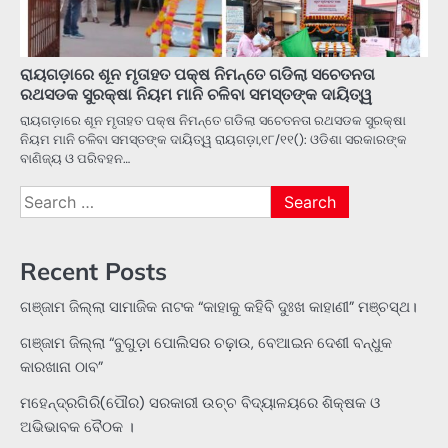
ରାୟଗଡ଼ାରେ ଶୂନ ମୃତାହତ ପକ୍ଷ ନିମନ୍ତେ ଗଡିଲା ସଚେତନତା
ରଥସଡକ ସୁରକ୍ଷା ନିୟମ ମାନି ଚଳିବା ସମସ୍ତଙ୍କ ଦାୟିତ୍ୱ
ରାୟଗଡ଼ାରେ ଶୂନ ମୃତାହତ ପକ୍ଷ ନିମନ୍ତେ ଗଡିଲା ସଚେତନତା ରଥସଡକ ସୁରକ୍ଷା
ନିୟମ ମାନି ଚଳିବା ସମସ୍ତଙ୍କ ଦାୟିତ୍ୱ ରାୟଗଡ଼ା,୧୮/୧୧(): ଓଡିଶା ସରକାରଙ୍କ
ବାଣିଜ୍ୟ ଓ ପରିବହନ…
Search
for:
Recent Posts
ଗଞ୍ଜାମ ଜିଲ୍ଲା ସାମାଜିକ ନାଟକ “କାହାକୁ କହିବି ଦୁଃଖ କାହାଣୀ” ମଞ୍ଚସ୍ଥ।
ଗଞ୍ଜାମ ଜିଲ୍ଲା “ବୁଗୁଡ଼ା ପୋଲିସର ଚଢ଼ାଉ, ବେଆଇନ ଦେଶୀ ବନ୍ଧୁକ
କାରଖାନା ଠାବ”
ମହେନ୍ଦ୍ରଗିରି(ପୌର) ସରକାରୀ ଉଚ୍ଚ ବିଦ୍ୟାଳୟରେ ଶିକ୍ଷକ ଓ
ଅଭିଭାବକ ବୈଠକ ।