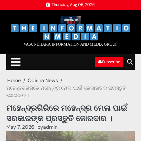
Skip
Thursday, Aug 06, 2026
to
content
‌
‌
V̲A̲S̲U̲N̲D̲H̲A̲R̲A̲ I̲N̲F̲O̲R̲M̲A̲T̲I̲O̲N̲ A̲N̲D̲ M̲E̲D̲I̲A̲ G̲R̲O̲U̲P̲
Subscribe
Home
Odisha News
ମହେନ୍ଦ୍ରଗିରିରେ ମହେନ୍ଦ୍ର ମେଳା ପାଇଁ ସରକାରଙ୍କ ପ୍ରସ୍ତୁତି
ଜୋରଦାର ।
ମହେନ୍ଦ୍ରଗିରିରେ ମହେନ୍ଦ୍ର ମେଳା ପାଇଁ
ସରକାରଙ୍କ ପ୍ରସ୍ତୁତି ଜୋରଦାର ।
May 7, 2026
by
admin