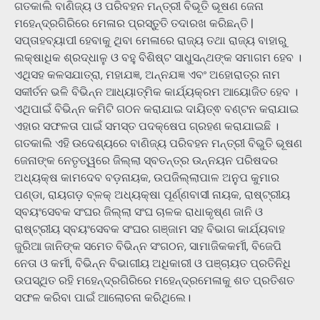
ଗତକାଲି ବାଣିଜ୍ୟ ଓ ପରିବହନ ମନ୍ତ୍ରୀ ବିଭୂତି ଭୂଷଣ ଜେନା
ମହେନ୍ଦ୍ରଗିରିରେ ମେଳାର ପ୍ରସ୍ତୁତି ତଦାରଖ କରିଛନ୍ତି |
ସପ୍ତାହବ୍ୟାପୀ ହେବାକୁ ଥିବା ମେଳାରେ ରାଜ୍ୟ ତଥା ରାଜ୍ୟ ବାହାରୁ
ଲକ୍ଷାଧିକ ଶ୍ରଦ୍ଧାଳୁ ଓ ବହୁ ବିଶିଷ୍ଟ ସାଧୁସନ୍ଥଙ୍କ ସମାଗମ ହେବ ।
ଏଥିସହ କଳସଯାତ୍ରା, ମହାଯଜ୍ଞ, ଅନ୍ନଯଜ୍ଞ ଏବଂ ଅହୋରାତ୍ର ନାମ
ସକୀର୍ତନ ଭଳି ବିଭିନ୍ନ ଆଧ୍ୟାତ୍ମିକ କାର୍ଯ୍ୟକ୍ରମ ଆୟୋଜିତ ହେବ ।
ଏଥିପାଇଁ ବିଭିନ୍ନ କମିଟି ଗଠନ କରାଯାଇ ଦାୟିତ୍ଵ ବଣ୍ଟନ କରାଯାଇ
ଏହାର ସଫଳତା ପାଇଁ ସମସ୍ତ ପଦକ୍ଷେପ ଗ୍ରହଣ କରାଯାଇଛି ।
ଗତକାଲି ଏହି ଉଦେଶ୍ୟରେ ବାଣିଜ୍ୟ ପରିବହନ ମନ୍ତ୍ରୀ ବିଭୁତି ଭୂଷଣ
ଜେନାଙ୍କ ନେତୃତ୍ୱରେ ଜିଲ୍ଲା ସ୍ବତନ୍ତ୍ର ଉନ୍ନୟନ ପରିଷଦର
ଅଧ୍ୟକ୍ଷ କାମଦେବ ବଡ଼ନାୟକ, ଉପଜିଲ୍ଲାପାଳ ଅନୁପ କୁମାର
ପଣ୍ଡା, ରାୟଗଡ଼ ବ୍ଳକ୍ ଅଧ୍ୟକ୍ଷା ପୂର୍ଣ୍ଣବାସୀ ନାୟକ, ରାଷ୍ଟ୍ରୀୟ
ସ୍ବୟଂସେବକ ସଂଘର ଜିଲ୍ଲା ସଂଘ ଚାଳକ ରାଧାକୃଷ୍ଣ ଜାନି ଓ
ରାଷ୍ଟ୍ରୀୟ ସ୍ବୟଂସେବକ ସଂଘର ଗଞ୍ଜାମ ସହ ବିଭାଗ କାର୍ଯ୍ୟବାହ
ଜୁରିଆ ଜାନିଙ୍କ ସମେତ ବିଭିନ୍ନ ସଂଗଠନ, ସାମାଜିକକର୍ମୀ, ବିଜେପି
ନେତା ଓ କର୍ମୀ, ବିଭିନ୍ନ ବିଭାଗୀୟ ଅଧିକାରୀ ଓ ପଞ୍ଚାୟତ ପ୍ରତିନିଧି
ଉପସ୍ଥିତ ରହି ମହେନ୍ଦ୍ରଗିରିରେ ମହେନ୍ଦ୍ରମେଳାକୁ ଶତ ପ୍ରତିଶତ
ସଫଳ କରିବା ପାଇଁ ଆଲୋଚନା କରିଥିଲେ।