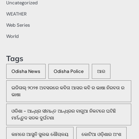
Uncategorized
WEATHER
Web Series
World
Tags
Odisha News
Odisha Police
ଆର
ଇଡିତାଲ୍ ୨୦୨୫ ଅବସରରେ କବିତା ଆସର କବି ର ଭାଷା ନିରବତା ର
ଭାଷା
ଓଡିଶା - ଆନ୍ଧ୍ର ସୀମାନ୍ତ ଆନ୍ଧ୍ରର ବାରୁଆ ନିକଟରେ ଘଟିଛି
ମର୍ମନ୍ତୁଦ ସଡକ ଦୁର୍ଘଟଣା
କାମରେ ଆସୁନି ସୁଲଭ ଶୌଚାଳୟ
କୋଟିଆ ଓଡ଼ିଶାର ଅଂଶ