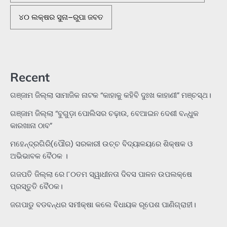
୪୦ ଲକ୍ଷର ସୁନା–ରୁପା ଜବତ
Recent
ଗଞ୍ଜାମ ଜିଲ୍ଲା ସାମାଜିକ ନାଟକ “କାହାକୁ କହିବି ଦୁଃଖ କାହାଣୀ” ମଞ୍ଚସ୍ଥ।
ଗଞ୍ଜାମ ଜିଲ୍ଲା “ବୁଗୁଡ଼ା ପୋଲିସର ଚଢ଼ାଉ, ବେଆଇନ ଦେଶୀ ବନ୍ଧୁକ
କାରଖାନା ଠାବ”
ମହେନ୍ଦ୍ରଗିରି(ପୌର) ସରକାରୀ ଉଚ୍ଚ ବିଦ୍ୟାଳୟରେ ଶିକ୍ଷକ ଓ
ଅଭିଭାବକ ବୈଠକ ।
ଗଜପତି ଜିଲ୍ଲା ରେ ୮୦ତମ ସ୍ୱାଧୀନତା ଦିବସ ପାଳନ ଉପଲକ୍ଷେ
ପ୍ରସ୍ତୁତି ବୈଠକ।
ଜଗପାଡୁ ବଡବନ୍ଧର ସମୀକ୍ଷା କଲେ ବିଧାୟକ ରୂପେଶ ପାଣିଗ୍ରାହୀ।