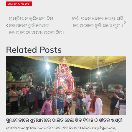
ODISHA NEWS
ଚାମ୍ପିୟାନ କ୍ରିକେଟ ଟିମ
ବର୍ଷା ପବନ ବେଳେ ଗୋଡ଼ ଖସି
Post
ନକଆଉଟ ଟୁର୍ନାମେଣ୍ଟ
ପୋଖରୀରେ ବୁଡି ଜଣେ ମୃତ ।
navigation
କୋତାପେଟା 2026 ଉଦଘାଟିତ।
Related Posts
ସୁନାବେଡାରେ ଧୁମଧାମରେ ପାଳିତ ହେଲା ଶିବ ବିବାହ ଓ ଶୀତଳ ଷଷ୍ଠୀ
ସୁନାବେଡାରେ ଧୁମଧାମରେ ପାଳିତ ହେଲା ଶିବ ବିବାହ ଓ ଶୀତଳ ଷଷ୍ଠୀସୁନାବେଡା,