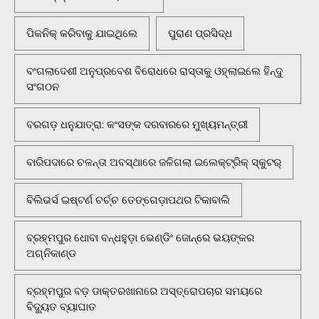
ପିକନିକ୍‌ କରିବାକୁ ଯାଇଥିଲେ
ପୁରାଣ ପ୍ରସିଦ୍ଧ
ବଂଗଲାଦେଶୀ ଅନୁପ୍ରବେଶ ବିରୋଧରେ ରାସ୍ତାକୁ ଓହ୍ଲାଇଲେ ହିନ୍ଦୁ
ସଂଗଠନ
ବରଗଡ଼ ଧନୁଯାତ୍ରା: କଂସଙ୍କ ଦରବାରରେ ମୁଖ୍ୟମନ୍ତ୍ରୀ
ବାରିପଦାରେ ଚଳନ୍ତା ଅବସ୍ଥାରେ ଜଳିଗଲା ଇଲେକ୍ଟ୍ରିକ୍ ସ୍କୁଟର୍
ବିଲିଭର୍ସ ଇଷ୍ଟର୍ଣ ଚର୍ଚ୍ଚ ତେଙ୍ଗେଡ଼ାପଥର ଟିକାବାଲି
ବ୍ରହ୍ମପୁର ଧୋବା ବନ୍ଧହୁଡ଼ା ଭେଣ୍ଡିଂ ଜୋନ୍‌ରେ ଭୟଙ୍କର
ଅଗ୍ନିକାଣ୍ଡ
ବ୍ରହ୍ମପୁର ବଡ଼ ଡାକ୍ତରଖାନାରେ ଅସ୍ତ୍ରୋପଚାର ସମୟରେ
ବିଦ୍ୟୁତ ବ୍ୟାଘାତ