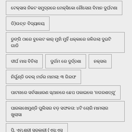
ଟେକ୍ସାସ ନିକଟ ସମୁଦ୍ରରେ ମେକ୍ସିକୋ ନୌସେନା ବିମାନ ଦୁର୍ଘଟଣା
ଡି)ଉଚ୍ଚ ବିଦ୍ୟାଳୟ
ଡୁଙ୍ଗି ଠାରେ ବୁଲେଟ କାର୍ ମୁହାଁ ମୁହିଁ ଧକ୍କାରେ ଜଳିଗଲା ଦୁଇଟି
ଗାଡି
ଦୀର୍ଘ ମାସ ବିତିଲା
ଦୁର୍ଗମ ରେ ଦୁର୍ଦ୍ଦଶା
ନକ୍ସଲ
ନିର୍ଗୁଣ୍ଡି ଡବଲ୍ ମର୍ଡର ମାମଲା: ୩ ଗିରଫ
ପାଟନାରେ ସର୍ବସାଧାରଣ ସ୍ଥାନରେ ଛେପ ପକାଇଲେ ‘ନଗରଶତ୍ରୁ’
ପାରଳାଖେମୁଣ୍ଡି ପୁଲିସର ବଡ଼ ସଫଳତା: ୪ଟି ଚୋରି ମାମଲାର
ଖୁଲାସା
ପି. ଏମ୍.ଶ୍ରୀ ସରକାରୀ (ଏସ.ଏସ